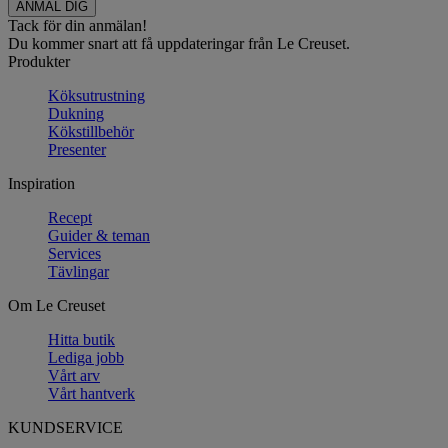
Tack för din anmälan!
Du kommer snart att få uppdateringar från Le Creuset.
Produkter
Köksutrustning
Dukning
Kökstillbehör
Presenter
Inspiration
Recept
Guider & teman
Services
Tävlingar
Om Le Creuset
Hitta butik
Lediga jobb
Vårt arv
Vårt hantverk
KUNDSERVICE