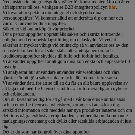
Nedanstående integritetspolicy gäller för konsumenter. Om du är en
affärspartner till oss, vänligen se B2B-integritetspolicyn
här
.
Vi lovar att respektera din integritet och skydda dina
personuppgifter! Vi kommer alltid att underrätta dig om hur och
varför vi använder dina uppgifter.
Säkerhet vid onlineköp är vår prioritet
Dina personuppgifter upprätthålls säkert och i strikt förtroende i
enlighet med europeisk lagstiftning om dataskydd. Vi vet att
säkerhet är mycket viktigt vid onlineköp så vi använder oss av den
senaste tekniken för att säkerställa att samtliga person- och
kreditkortsuppgifter skyddas till fullo och förblir helt hemliga.
Vi använder uppgifter för att göra dina köp enkla och anpassade till
just dig
Vi analyserar hur användare använder vår webbplats och våra
tjänster för att göra saker enklare och alltjämt mer intressanta.
Vi använder data för att se till att du får en allt bättre upplevelse av
att laga mat med Le Creuset samt för att informera dig om nyheter
och erbjudanden.
Om du bestämmer dig för att gå med i vår koncerns kunddatabas
och ta emot Le Creusets nyhetsbrev, kommer vi att skicka dig
särskild information och meddela när nya produkter lanseras och om
det finns några exklusiva erbjudanden samt berätta om kommande
matlagningsevenemang och dylikt eller särskilda erbjudanden åt just
dig.
Det är du som har kontroll över dina uppgifter