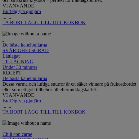
och smakrika kryddor – perfekt för middagsbordet.
VI ANVÄNDE
Buffétgryta gjutjärn
...
...
TA BORT
LÄGG TILL TILL KOKBOK
De bästa kanelbullarna
SVÅRIGHETSGRAD
Lättlagat
TILLAGNING
Under 30 minuter
RECEPT
De bästa kanelbullarna
Dessa varma och luftiga snurror är en säker vinnare på frukostbordet
eller som ett gott tillbehör till eftermiddagskaffet.
VI ANVÄNDE
Buffétgryta gjutjärn
...
...
TA BORT
LÄGG TILL TILL KOKBOK
Chili con carne