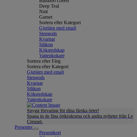
Bamboo Green
Deep Teal
Nuit
Garnet
Sortera efter Kategori
Gjutjärn med emalj
Stengods
Kvarnar
Silikon
Köksredskap
Vattenkokare
Sortera efter Färg
Sortera efter Kategori
Gjutjärn med emalj
Stengods
Kvarnar
Silikon
Köksredskap
Vattenkokare
Snygg förvaring för dina färska örter!
Spana in de fina örtkrukorna och andra nyheter från Le
Creuset.
Presenter
Presentkort