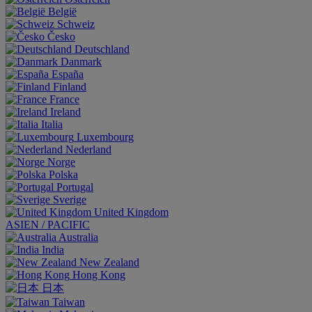
België
Schweiz
Česko
Deutschland
Danmark
España
Finland
France
Ireland
Italia
Luxembourg
Nederland
Norge
Polska
Portugal
Sverige
United Kingdom
ASIEN / PACIFIC
Australia
India
New Zealand
Hong Kong
日本
Taiwan