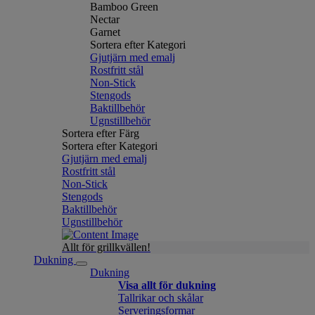
Bamboo Green
Nectar
Garnet
Sortera efter Kategori
Gjutjärn med emalj
Rostfritt stål
Non-Stick
Stengods
Baktillbehör
Ugnstillbehör
Sortera efter Färg
Sortera efter Kategori
Gjutjärn med emalj
Rostfritt stål
Non-Stick
Stengods
Baktillbehör
Ugnstillbehör
Allt för grillkvällen!
Dukning
Dukning
Visa allt för dukning
Tallrikar och skålar
Serveringsformar