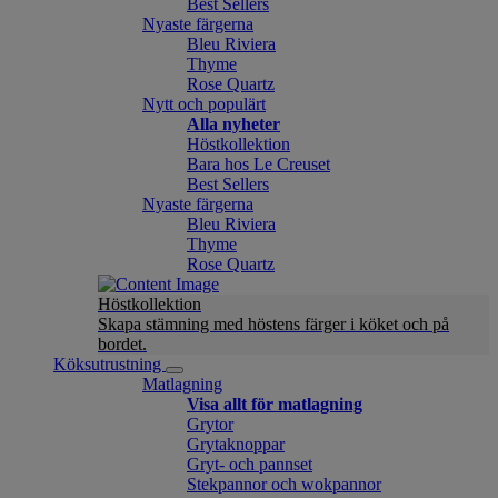
Best Sellers
Nyaste färgerna
Bleu Riviera
Thyme
Rose Quartz
Nytt och populärt
Alla nyheter
Höstkollektion
Bara hos Le Creuset
Best Sellers
Nyaste färgerna
Bleu Riviera
Thyme
Rose Quartz
Höstkollektion
Skapa stämning med höstens färger i köket och på
bordet.
Köksutrustning
Matlagning
Visa allt för matlagning
Grytor
Grytaknoppar
Gryt- och pannset
Stekpannor och wokpannor