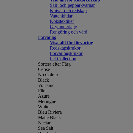
Salt- och pepparkvarnar
Knivar och redskap
Vattenkittlar
Kökstextilier
Grytunderlägg
Rengöring och vård
Förvaring
Visa allt för förvaring
Redskapskrukor
Förvaringskrukor
Pet Collection
Sortera efter Färg
Cerise
No Colour
Black
Volcanic
Flint
Azure
Meringue
White
Bleu Riviera
Matte Black
Nectar
Sea Salt