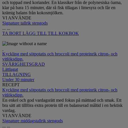
och toppad med koriander. En klassiker från de polynesiska öarna,
klar på bara 15 minuter, där rå fisk tillagas i limesyra och får en
krämig balans från kokosmjölken.
VI ANVÄNDE
Signature tallrik stengods
...
...
TA BORT
LÄGG TILL TILL KOKBOK
Kyckling med sötpotatis och broccoli med proteinrik citron- och
vitlöksdipp.
SVÅRIGHETSGRAD
Lättlagat
TILLAGNING
Under 30 minuter
RECEPT
Kyckling med sötpotatis och broccoli med proteinrik citron- och
vitlöksdipp.
En enkel och god vardagsrätt med fokus på mättnad och smak. Ett
bra sätt att tillföra extra protein till en balanserad måltid i en hektisk
vardag.
VI ANVÄNDE
Signature middagstallrik stengods
...
...