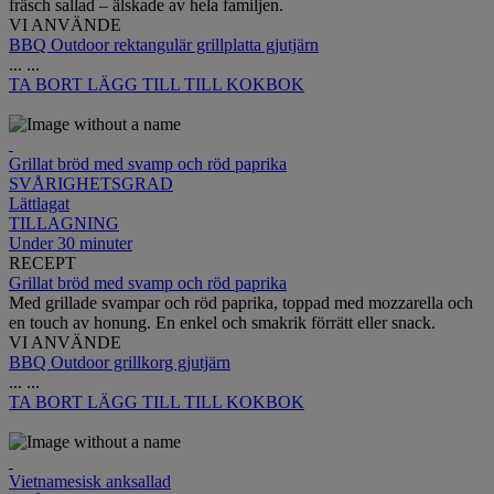
fräsch sallad – älskade av hela familjen.
VI ANVÄNDE
BBQ Outdoor rektangulär grillplatta gjutjärn
...
...
TA BORT
LÄGG TILL TILL KOKBOK
Grillat bröd med svamp och röd paprika
SVÅRIGHETSGRAD
Lättlagat
TILLAGNING
Under 30 minuter
RECEPT
Grillat bröd med svamp och röd paprika
Med grillade svampar och röd paprika, toppad med mozzarella och
en touch av honung. En enkel och smakrik förrätt eller snack.
VI ANVÄNDE
BBQ Outdoor grillkorg gjutjärn
...
...
TA BORT
LÄGG TILL TILL KOKBOK
Vietnamesisk anksallad