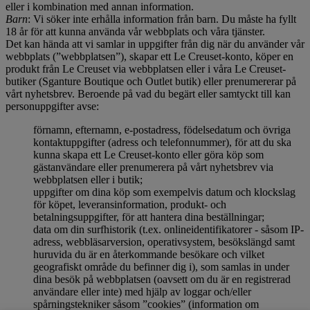
eller i kombination med annan information.
Barn
: Vi söker inte erhålla information från barn. Du måste ha fyllt
18 år för att kunna använda vår webbplats och våra tjänster.
Det kan hända att vi samlar in uppgifter från dig när du använder vår
webbplats (”webbplatsen”), skapar ett Le Creuset-konto, köper en
produkt från Le Creuset via webbplatsen eller i våra Le Creuset-
butiker (Sganture Boutique och Outlet butik) eller prenumererar på
vårt nyhetsbrev. Beroende på vad du begärt eller samtyckt till kan
personuppgifter avse:
förnamn, efternamn, e-postadress, födelsedatum och övriga
kontaktuppgifter (adress och telefonnummer), för att du ska
kunna skapa ett Le Creuset-konto eller göra köp som
gästanvändare eller prenumerera på vårt nyhetsbrev via
webbplatsen eller i butik;
uppgifter om dina köp som exempelvis datum och klockslag
för köpet, leveransinformation, produkt- och
betalningsuppgifter, för att hantera dina beställningar;
data om din surfhistorik (t.ex. onlineidentifikatorer - såsom IP-
adress, webbläsarversion, operativsystem, besökslängd samt
huruvida du är en återkommande besökare och vilket
geografiskt område du befinner dig i), som samlas in under
dina besök på webbplatsen (oavsett om du är en registrerad
användare eller inte) med hjälp av loggar och/eller
spårningstekniker såsom ”cookies” (information om