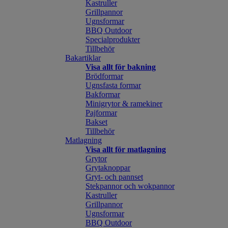
Kastruller
Grillpannor
Ugnsformar
BBQ Outdoor
Specialprodukter
Tillbehör
Bakartiklar
Visa allt för bakning
Brödformar
Ugnsfasta formar
Bakformar
Minigrytor & ramekiner
Pajformar
Bakset
Tillbehör
Matlagning
Visa allt för matlagning
Grytor
Grytaknoppar
Gryt- och pannset
Stekpannor och wokpannor
Kastruller
Grillpannor
Ugnsformar
BBQ Outdoor