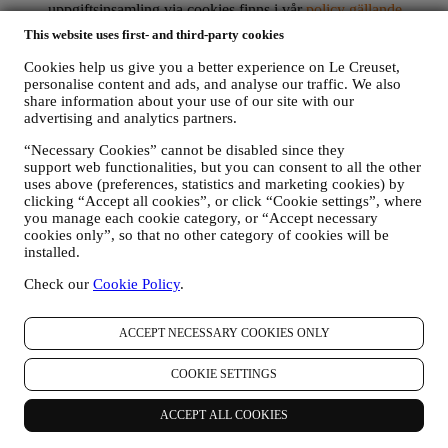
uppgiftsinsamling via cookies finns i vår
policy gällande
cookies
, för att förbättra våra tjänster och annonser eller för
This website uses first- and third-party cookies
statistisk analys skull – oftast kommer vi inte kunna identifiera
dig utifrån denna typ av information; samt
Cookies help us give you a better experience on Le Creuset,
din egen återkoppling, dina begäranden, klagomål, frågor eller
personalise content and ads, and analyse our traffic. We also
interaktioner med oss (som exempelvis dina meddelanden,
share information about your use of our site with our
chattmeddelanden, inlägg på sociala medier, e-post och
advertising and analytics partners.
telefonsamtal).
“Necessary Cookies” cannot be disabled since they
support web functionalities, but you can consent to all the other
Personuppgifter som samlas in från dig när du använder
uses above (preferences, statistics and marketing cookies) by
webbplatsen eller på annat sätt tillhandahåller information
clicking “Accept all cookies”, or click “Cookie settings”, where
varigenom du kan personligen identifieras skyddas som sådana och
you manage each cookie category, or “Accept necessary
du har de integritetsrättigheter som anges i paragraf H) nedan.
cookies only”, so that no other category of cookies will be
2. Vem samlar in dina uppgifter?
installed.
Personuppgiftsansvarig för e-handelstjänster som erbjuds via
webbplatsen är Le Creuset Scandinavia, Taastrup Hovedgade 12,
Check our
Cookie Policy
.
2630 Taastrup, Danmark.
Om du bestämmer dig för att ta emot marknadsföring från oss
ACCEPT NECESSARY COOKIES ONLY
kommer du att gå med i Le Creuset-koncernens kunddatabas som
hanteras, som gemensamt personuppgiftsansvariga, av Le Creuset
Filial och Le Creuset Group AG, med huvudkontor på adressen
COOKIE SETTINGS
Neuhofstrasse 4, Baar, Zugo, 6340 Schweiz, är
personuppgiftsansvarig för (dess utsedda företrädare inom EU är Le
ACCEPT ALL COOKIES
Creuset SL, ORG NO B62153630, med huvudkontor på adressen
Paseo de Gracia 9 2º, 08007 Barcelona, Spanien), baserat på ett