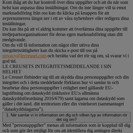
Kom ihåg att du har kontroll över dina uppgifter och att du när som
helst kan anpassa dina inställningar. Om du inte längre vill ta emot
marknadsföring från oss kan du klicka på knappen för att
avprenumerera längst ner i ett av våra nyhetsbrev eller redigera dina
inställningar.
Du kan lita på att vi aldrig kommer att överlämna dina uppgifter till
tredjepartsorganisationer för deras egen marknadsföring utan ditt
medgivande.
Om du vill få information om något eller utöva dina
integritetsrättigheter kan du skicka e-post till oss på
privacy@lecreuset.com
och berätta vad det rör sig om, så svarar vi i
god tid.
LE CREUSETS INTEGRITETSMEDDELANDE I SIN
HELHET
Le Creuset förbinder sig till att skydda dina personuppgifter och din
integritet och i detta meddelande förklaras hur vi samlar in och
bearbetar dina personuppgifter i enlighet med gällande EU-
lagstiftning om dataskydd (inklusive EU:s allmänna
dataskyddsförordning 2016/679) samt lagarna om dataskydd som
gäller i ditt land, ditt territorium eller din vistelseort (sammantaget
”dataskyddslagarna”).
1. När samlar vi in information om dig och vilken typ av information rör
det sig om?
Med ”personuppgifter” menas all information som är kopplad till dig
och som gör det möjligt för oss att identifiera dig antingen direkt