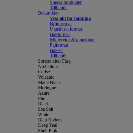
Specialprodukter
Tillbehör
Bakartiklar
Visa allt för bakning
Brödformar
Ugnsfasta formar
Bakformar
Minigrytor & ramekiner
Pajformar
Bakset
Tillbehör
Sortera efter Färg
No Colour
Cerise
Volcanic
Matte Black
Meringue
Azure
Flint
Black
Sea Salt
White
Bleu Riviera
Deep Teal
Shell Pink