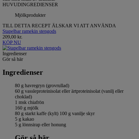
HUVUDINGREDIENSER
Mjölkprodukter
TILL DETTA RECEPT ÄLSKAR VI ATT ANVÄNDA
Stapelbar ramekin stengods
209,00 kr.
KÖP NU
Ingredienser
Gör så här
Ingredienser
80 g havregryn (grovrullad)
60 g vassleproteinisolat eller ärtproteinisolat (vanilj eller
choklad)
1 msk chiafrön
160 g mjölk
80 g starkt kaffe (kylt) 100 g vanilje skyr
5 g kakao
5 g lönnsirap eller honung
Gör så här