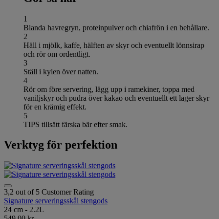
1
Blanda havregryn, proteinpulver och chiafrön i en behållare.
2
Häll i mjölk, kaffe, hälften av skyr och eventuellt lönnsirap
och rör om ordentligt.
3
Ställ i kylen över natten.
4
Rör om före servering, lägg upp i ramekiner, toppa med
vaniljskyr och pudra över kakao och eventuellt ett lager skyr
för en krämig effekt.
5
TIPS tillsätt färska bär efter smak.
Verktyg för perfektion
3,2 out of 5 Customer Rating
Signature serveringsskål stengods
24 cm - 2.2L
549,00 kr.