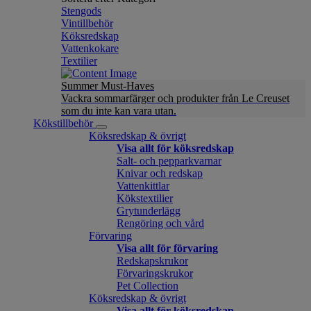
Stengods
Vintillbehör
Köksredskap
Vattenkokare
Textilier
Summer Must-Haves
Vackra sommarfärger och produkter från Le Creuset
som du inte kan vara utan.
Kökstillbehör
Köksredskap & övrigt
Visa allt för köksredskap
Salt- och pepparkvarnar
Knivar och redskap
Vattenkittlar
Kökstextilier
Grytunderlägg
Rengöring och vård
Förvaring
Visa allt för förvaring
Redskapskrukor
Förvaringskrukor
Pet Collection
Köksredskap & övrigt
Visa allt för köksredskap