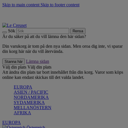
Skip to main content
Skip to footer content
Upptäck säsongens nyheter |
Shoppa nu
Anmäl dig till vårt nyhetsbrev och spara 10 % på ditt första köp.*
Fri frakt vid köp över 499 kr.
Sök
Rensa
Är du säker på att du vill lämna den här sidan?
Din varukorg är tom på den nya sidan. Men oroa dig inte, vi sparar
din korg här när du vill återvända.
Lämna sidan
Stanna här
Välj din plats
Välj din plats
Att ändra din plats tar bort innehållet från din korg. Varor som köps
online kan endast skickas till det valda landet.
EUROPA
ASIEN / PACIFIC
NORDAMERIKA
SYDAMERIKA
MELLANÖSTERN
AFRIKA
EUROPA
Österreich