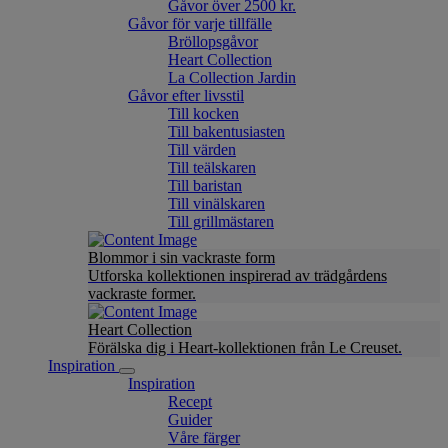
Gåvor över 2500 kr.
Gåvor för varje tillfälle
Bröllopsgåvor
Heart Collection
La Collection Jardin
Gåvor efter livsstil
Till kocken
Till bakentusiasten
Till värden
Till teälskaren
Till baristan
Till vinälskaren
Till grillmästaren
Blommor i sin vackraste form
Utforska kollektionen inspirerad av trädgårdens
vackraste former.
Heart Collection
Förälska dig i Heart-kollektionen från Le Creuset.
Inspiration
Inspiration
Recept
Guider
Våre färger