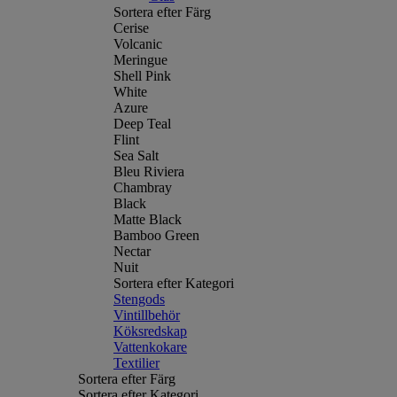
Sortera efter Färg
Cerise
Volcanic
Meringue
Shell Pink
White
Azure
Deep Teal
Flint
Sea Salt
Bleu Riviera
Chambray
Black
Matte Black
Bamboo Green
Nectar
Nuit
Sortera efter Kategori
Stengods
Vintillbehör
Köksredskap
Vattenkokare
Textilier
Sortera efter Färg
Sortera efter Kategori