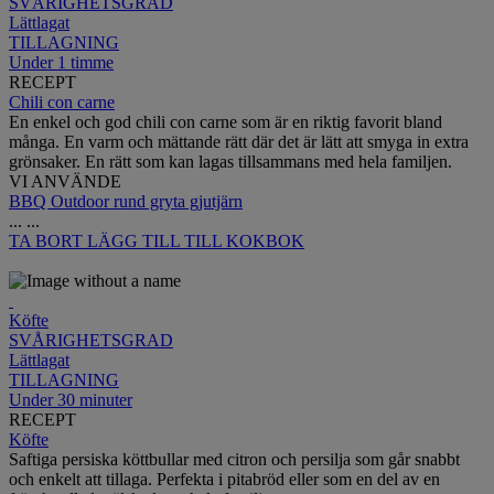
SVÅRIGHETSGRAD
Lättlagat
TILLAGNING
Under 1 timme
RECEPT
Chili con carne
En enkel och god chili con carne som är en riktig favorit bland
många. En varm och mättande rätt där det är lätt att smyga in extra
grönsaker. En rätt som kan lagas tillsammans med hela familjen.
VI ANVÄNDE
BBQ Outdoor rund gryta gjutjärn
...
...
TA BORT
LÄGG TILL TILL KOKBOK
Köfte
SVÅRIGHETSGRAD
Lättlagat
TILLAGNING
Under 30 minuter
RECEPT
Köfte
Saftiga persiska köttbullar med citron och persilja som går snabbt
och enkelt att tillaga. Perfekta i pitabröd eller som en del av en