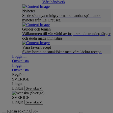
Vårt håndverk
Nyheter
Se de söta nya minigrytorna och andra spännande
nyheter från Le Creuset.
Guider och teman
Välkommen till vår värld av inspirerande trender, färger
och goda matlagningstips.
Våra favoritrecept
Skäm bort dina smaklökar med våra läckra recept.
Logga in
Önskelista
Logga in
Önskelista
Região
SVERIGE
Lingua
Lingua
SVERIGE
Lingua
Rensa sökning