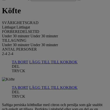
Köfte
SVÅRIGHETSGRAD
Lättlagat
Lättlagat
FÖRBEREDELSETID
Under 30 minuter
Under 30 minuter
TILLAGNING
Under 30 minuter
Under 30 minuter
ANTAL PERSONER
2-4
2-4
TA BORT
LÄGG TILL TILL KOKBOK
DEL
TRYCK
TA BORT
LÄGG TILL TILL KOKBOK
DEL
TRYCK
Saftiga persiska köttbullar med citron och persilja som går snabbt
och enkelt att tillaga. Perfekta i pitabröd eller som en del av en