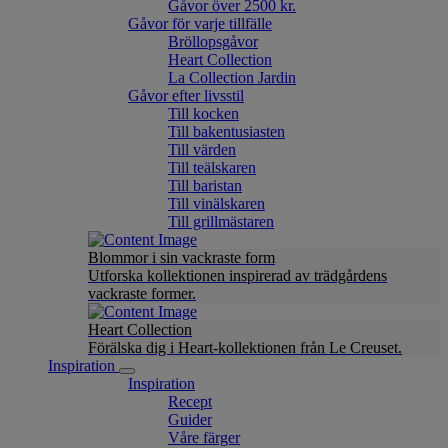
Gåvor över 2500 kr.
Gåvor för varje tillfälle
Bröllopsgåvor
Heart Collection
La Collection Jardin
Gåvor efter livsstil
Till kocken
Till bakentusiasten
Till värden
Till teälskaren
Till baristan
Till vinälskaren
Till grillmästaren
Blommor i sin vackraste form
Utforska kollektionen inspirerad av trädgårdens
vackraste former.
Heart Collection
Förälska dig i Heart-kollektionen från Le Creuset.
Inspiration
Inspiration
Recept
Guider
Våre färger