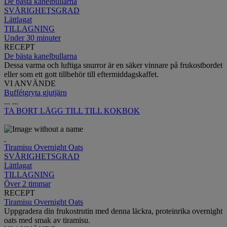
De bästa kanelbullarna
SVÅRIGHETSGRAD
Lättlagat
TILLAGNING
Under 30 minuter
RECEPT
De bästa kanelbullarna
Dessa varma och luftiga snurror är en säker vinnare på frukostbordet
eller som ett gott tillbehör till eftermiddagskaffet.
VI ANVÄNDE
Buffétgryta gjutjärn
...
...
TA BORT
LÄGG TILL TILL KOKBOK
Tiramisu Overnight Oats
SVÅRIGHETSGRAD
Lättlagat
TILLAGNING
Över 2 timmar
RECEPT
Tiramisu Overnight Oats
Uppgradera din frukostrutin med denna läckra, proteinrika overnight
oats med smak av tiramisu.