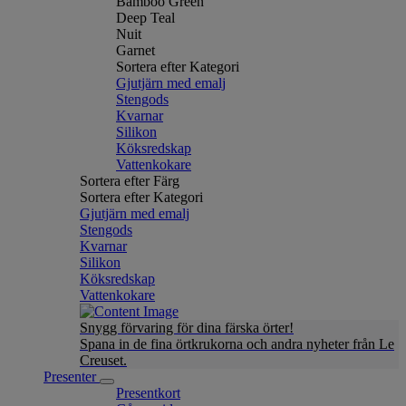
Bamboo Green
Deep Teal
Nuit
Garnet
Sortera efter Kategori
Gjutjärn med emalj
Stengods
Kvarnar
Silikon
Köksredskap
Vattenkokare
Sortera efter Färg
Sortera efter Kategori
Gjutjärn med emalj
Stengods
Kvarnar
Silikon
Köksredskap
Vattenkokare
Snygg förvaring för dina färska örter!
Spana in de fina örtkrukorna och andra nyheter från Le
Creuset.
Presenter
Presentkort