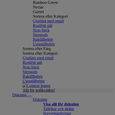
Bamboo Green
Nectar
Garnet
Sortera efter Kategori
Gjutjärn med emalj
Rostfritt stål
Non-Stick
Stengods
Baktillbehör
Ugnstillbehör
Sortera efter Färg
Sortera efter Kategori
Gjutjärn med emalj
Rostfritt stål
Non-Stick
Stengods
Baktillbehör
Ugnstillbehör
Allt för grillkvällen!
Dukning
Dukning
Visa allt för dukning
Tallrikar och skålar
Serveringsformar