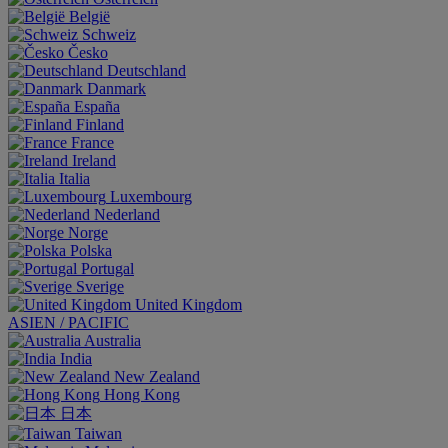
België
Schweiz
Česko
Deutschland
Danmark
España
Finland
France
Ireland
Italia
Luxembourg
Nederland
Norge
Polska
Portugal
Sverige
United Kingdom
ASIEN / PACIFIC
Australia
India
New Zealand
Hong Kong
日本
Taiwan