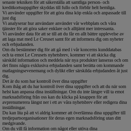
senaste tekniken för att säkerställa att samtliga person- och
kreditkortsuppgifter skyddas till fullo och förblir helt hemliga.
Vi använder uppgifter för att göra dina köp enkla och anpassade till
just dig
Vi analyserar hur användare använder vår webbplats och våra
tjänster för att göra saker enklare och alltjämt mer intressanta.
Vi använder data för att se till att du får en allt bättre upplevelse av
att laga mat med Le Creuset samt för att informera dig om nyheter
och erbjudanden.
Om du bestämmer dig för att gå med i vår koncerns kunddatabas
och ta emot Le Creusets nyhetsbrev, kommer vi att skicka dig
särskild information och meddela när nya produkter lanseras och om
det finns några exklusiva erbjudanden samt berätta om kommande
matlagningsevenemang och dylikt eller särskilda erbjudanden åt just
dig.
Det är du som har kontroll över dina uppgifter
Kom ihåg att du har kontroll över dina uppgifter och att du när som
helst kan anpassa dina inställningar. Om du inte längre vill ta emot
marknadsföring från oss kan du klicka på knappen för att
avprenumerera längst ner i ett av våra nyhetsbrev eller redigera dina
inställningar.
Du kan lita på att vi aldrig kommer att överlämna dina uppgifter till
tredjepartsorganisationer för deras egen marknadsföring utan ditt
medgivande.
Om du vill få information om något eller utöva dina