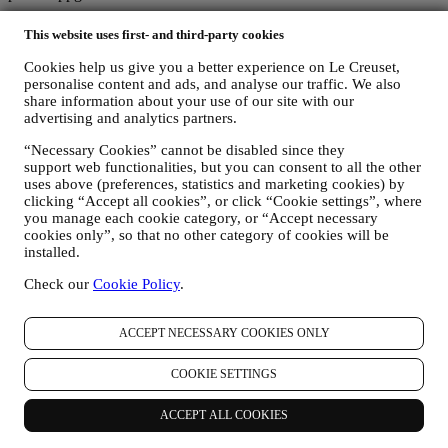
förnamn, efternamn, e-postadress, födelsedatum och övriga
This website uses first- and third-party cookies
kontaktuppgifter (adress och telefonnummer), för att du ska
kunna skapa ett Le Creuset-konto eller göra köp som
Cookies help us give you a better experience on Le Creuset,
gästanvändare eller prenumerera på vårt nyhetsbrev via
personalise content and ads, and analyse our traffic. We also
webbplatsen eller i butik;
share information about your use of our site with our
uppgifter om dina köp som exempelvis datum och klockslag
advertising and analytics partners.
för köpet, leveransinformation, produkt- och
“Necessary Cookies” cannot be disabled since they
betalningsuppgifter, för att hantera dina beställningar;
support web functionalities, but you can consent to all the other
data om din surfhistorik (t.ex. onlineidentifikatorer - såsom IP-
uses above (preferences, statistics and marketing cookies) by
adress, webbläsarversion, operativsystem, besökslängd samt
clicking “Accept all cookies”, or click “Cookie settings”, where
huruvida du är en återkommande besökare och vilket
you manage each cookie category, or “Accept necessary
geografiskt område du befinner dig i), som samlas in under
cookies only”, so that no other category of cookies will be
dina besök på webbplatsen (oavsett om du är en registrerad
installed.
användare eller inte) med hjälp av loggar och/eller
spårningstekniker såsom ”cookies” (information om
Check our
Cookie Policy
.
uppgiftsinsamling via cookies finns i vår
policy gällande
cookies
, för att förbättra våra tjänster och annonser eller för
statistisk analys skull – oftast kommer vi inte kunna identifiera
ACCEPT NECESSARY COOKIES ONLY
dig utifrån denna typ av information; samt
din egen återkoppling, dina begäranden, klagomål, frågor eller
COOKIE SETTINGS
interaktioner med oss (som exempelvis dina meddelanden,
chattmeddelanden, inlägg på sociala medier, e-post och
ACCEPT ALL COOKIES
telefonsamtal).