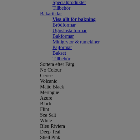
Specialprodukter
Tillbehör
Bakartiklar
Visa allt för bakning
Brödformar
Ugnsfasta formar
Bakformar
Minigrytor & ramekiner
Pajformar
Bakset
Tillbehör
Sortera efter Färg
No Colour
Cerise
Volcanic
Matte Black
Meringue
Azure
Black
Flint
Sea Salt
White
Bleu Riviera
Deep Teal
Shell Pink