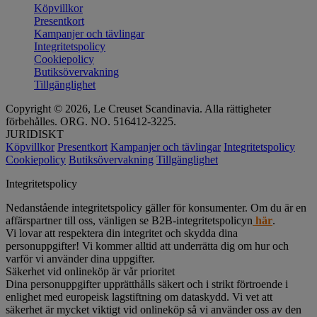
Köpvillkor
Presentkort
Kampanjer och tävlingar
Integritetspolicy
Cookiepolicy
Butiksövervakning
Tillgänglighet
Copyright © 2026, Le Creuset Scandinavia. Alla rättigheter
förbehålles. ORG. NO. 516412-3225.
JURIDISKT
Köpvillkor
Presentkort
Kampanjer och tävlingar
Integritetspolicy
Cookiepolicy
Butiksövervakning
Tillgänglighet
Integritetspolicy
Nedanstående integritetspolicy gäller för konsumenter. Om du är en
affärspartner till oss, vänligen se B2B-integritetspolicyn
här
.
Vi lovar att respektera din integritet och skydda dina
personuppgifter! Vi kommer alltid att underrätta dig om hur och
varför vi använder dina uppgifter.
Säkerhet vid onlineköp är vår prioritet
Dina personuppgifter upprätthålls säkert och i strikt förtroende i
enlighet med europeisk lagstiftning om dataskydd. Vi vet att
säkerhet är mycket viktigt vid onlineköp så vi använder oss av den