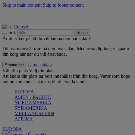
Skip to main content
Skip to footer content
Upptäck säsongens nyheter |
Shoppa nu
Anmäl dig till vårt nyhetsbrev och spara 10 % på ditt första köp.*
Fri frakt vid köp över 499 kr.
Sök
Rensa
Är du säker på att du vill lämna den här sidan?
Din varukorg är tom på den nya sidan. Men oroa dig inte, vi sparar
din korg här när du vill återvända.
Lämna sidan
Stanna här
Välj din plats
Välj din plats
Att ändra din plats tar bort innehållet från din korg. Varor som köps
online kan endast skickas till det valda landet.
EUROPA
ASIEN / PACIFIC
NORDAMERIKA
SYDAMERIKA
MELLANÖSTERN
AFRIKA
EUROPA
Österreich