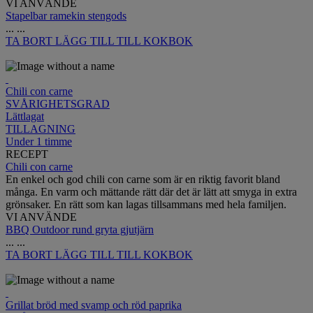
VI ANVÄNDE
Stapelbar ramekin stengods
...
...
TA BORT
LÄGG TILL TILL KOKBOK
Chili con carne
SVÅRIGHETSGRAD
Lättlagat
TILLAGNING
Under 1 timme
RECEPT
Chili con carne
En enkel och god chili con carne som är en riktig favorit bland
många. En varm och mättande rätt där det är lätt att smyga in extra
grönsaker. En rätt som kan lagas tillsammans med hela familjen.
VI ANVÄNDE
BBQ Outdoor rund gryta gjutjärn
...
...
TA BORT
LÄGG TILL TILL KOKBOK
Grillat bröd med svamp och röd paprika