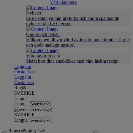
Vårt håndverk
Nyheter
Se de söta nya minigrytorna och andra spännande
nyheter från Le Creuset.
Guider och teman
Välkommen till vår värld av inspirerande trender, färger
och goda matlagningstips.
Våra favoritrecept
Skäm bort dina smaklökar med våra läckra recept.
Logga in
Önskelista
Logga in
Önskelista
Região
SVERIGE
Lingua
Lingua
SVERIGE
Lingua
Rensa sökning