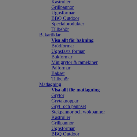
Kastruller
Grillpannor
Ugnsformar
BBQ Outdoor
Specialprodukter
Tillbehör
Bakartiklar
Visa allt för bakning
Brödformar
Ugnsfasta formar
Bakformar
Minigrytor & ramekiner
Pajformar
Bakset
Tillbehör
Matlagning
Visa allt för matlagning
Grytor
Grytaknoppar
Gryt- och pannset
Stekpannor och wokpannor
Kastruller
Grillpannor
Ugnsformar
BBQ Outdoor