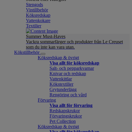
Stengods
Vintillbehör
Köksredskap
Vattenkokare
Textilier
Summer Must-Haves
Vackra sommarfärger och produkter från Le Creuset
som du inte kan vara utan.
Kökstillbehör
Köksredskap & övrigt
Visa allt för köksredskap
Salt- och pepparkvarnar
Knivar och redskap
Vattenkittlar
Kökstextilier
Grytunderlägg
Rengöring och vård
Förvaring
Visa allt för förvaring
Redskapskrukor
Förvaringskrukor
Pet Collection
Köksredskap & övrigt
Visa allt för köksredskap