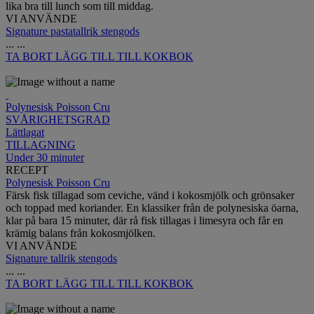
lika bra till lunch som till middag.
VI ANVÄNDE
Signature pastatallrik stengods
...
...
TA BORT
LÄGG TILL TILL KOKBOK
Polynesisk Poisson Cru
SVÅRIGHETSGRAD
Lättlagat
TILLAGNING
Under 30 minuter
RECEPT
Polynesisk Poisson Cru
Färsk fisk tillagad som ceviche, vänd i kokosmjölk och grönsaker
och toppad med koriander. En klassiker från de polynesiska öarna,
klar på bara 15 minuter, där rå fisk tillagas i limesyra och får en
krämig balans från kokosmjölken.
VI ANVÄNDE
Signature tallrik stengods
...
...
TA BORT
LÄGG TILL TILL KOKBOK