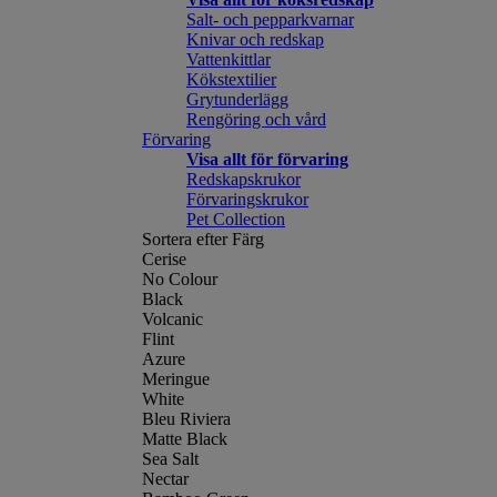
Salt- och pepparkvarnar
Knivar och redskap
Vattenkittlar
Kökstextilier
Grytunderlägg
Rengöring och vård
Förvaring
Visa allt för förvaring
Redskapskrukor
Förvaringskrukor
Pet Collection
Sortera efter Färg
Cerise
No Colour
Black
Volcanic
Flint
Azure
Meringue
White
Bleu Riviera
Matte Black
Sea Salt
Nectar