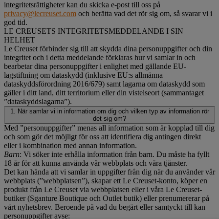
integritetsrättigheter kan du skicka e-post till oss på
privacy@lecreuset.com
och berätta vad det rör sig om, så svarar vi i
god tid.
LE CREUSETS INTEGRITETSMEDDELANDE I SIN
HELHET
Le Creuset förbinder sig till att skydda dina personuppgifter och din
integritet och i detta meddelande förklaras hur vi samlar in och
bearbetar dina personuppgifter i enlighet med gällande EU-
lagstiftning om dataskydd (inklusive EU:s allmänna
dataskyddsförordning 2016/679) samt lagarna om dataskydd som
gäller i ditt land, ditt territorium eller din vistelseort (sammantaget
”dataskyddslagarna”).
1. När samlar vi in information om dig och vilken typ av information rör
det sig om?
Med ”personuppgifter” menas all information som är kopplad till dig
och som gör det möjligt för oss att identifiera dig antingen direkt
eller i kombination med annan information.
Barn
: Vi söker inte erhålla information från barn. Du måste ha fyllt
18 år för att kunna använda vår webbplats och våra tjänster.
Det kan hända att vi samlar in uppgifter från dig när du använder vår
webbplats (”webbplatsen”), skapar ett Le Creuset-konto, köper en
produkt från Le Creuset via webbplatsen eller i våra Le Creuset-
butiker (Sganture Boutique och Outlet butik) eller prenumererar på
vårt nyhetsbrev. Beroende på vad du begärt eller samtyckt till kan
personuppgifter avse: