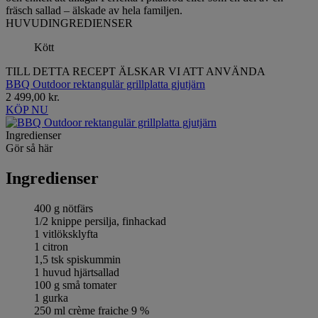
fräsch sallad – älskade av hela familjen.
HUVUDINGREDIENSER
Kött
TILL DETTA RECEPT ÄLSKAR VI ATT ANVÄNDA
BBQ Outdoor rektangulär grillplatta gjutjärn
2 499,00 kr.
KÖP NU
Ingredienser
Gör så här
Ingredienser
400 g nötfärs
1/2 knippe persilja, finhackad
1 vitlöksklyfta
1 citron
1,5 tsk spiskummin
1 huvud hjärtsallad
100 g små tomater
1 gurka
250 ml crème fraiche 9 %