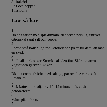
8 pitabröd
Salt och peppar
1 msk olja
Gör så här
1
Blanda färsen med spiskummin, finhackad persilja, finrivet
citronskal samt salt och peppar.
2
Forma små bollar i golfbollsstorlek och platta till dem lätt med
en sked.
3
Skölj alla grönsaker. Strimla salladen fint. Skär tomaterna i
klyftor och gurkan i skivor.
4
Blanda crème fraiche med salt, peppar och lite citronsaft.
Smaka av.
5
Stek koften i lite olja i ca 10–12 minuter tills de är
genomstekta.
6
Värm pitabröden.
7