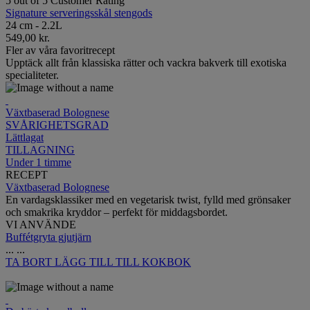
5 out of 5 Customer Rating
Signature serveringsskål stengods
24 cm - 2.2L
549,00 kr.
Fler av våra favoritrecept
Upptäck allt från klassiska rätter och vackra bakverk till exotiska
specialiteter.
Växtbaserad Bolognese
SVÅRIGHETSGRAD
Lättlagat
TILLAGNING
Under 1 timme
RECEPT
Växtbaserad Bolognese
En vardagsklassiker med en vegetarisk twist, fylld med grönsaker
och smakrika kryddor – perfekt för middagsbordet.
VI ANVÄNDE
Buffétgryta gjutjärn
...
...
TA BORT
LÄGG TILL TILL KOKBOK