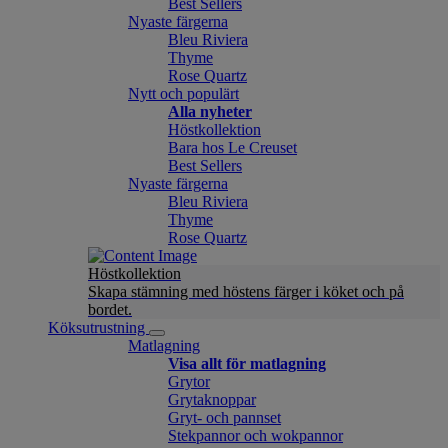
Best Sellers
Nyaste färgerna
Bleu Riviera
Thyme
Rose Quartz
Nytt och populärt
Alla nyheter
Höstkollektion
Bara hos Le Creuset
Best Sellers
Nyaste färgerna
Bleu Riviera
Thyme
Rose Quartz
Höstkollektion
Skapa stämning med höstens färger i köket och på
bordet.
Köksutrustning
Matlagning
Visa allt för matlagning
Grytor
Grytaknoppar
Gryt- och pannset
Stekpannor och wokpannor