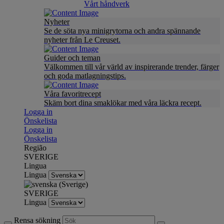
Vårt håndverk
Nyheter
Se de söta nya minigrytorna och andra spännande
nyheter från Le Creuset.
Guider och teman
Välkommen till vår värld av inspirerande trender, färger
och goda matlagningstips.
Våra favoritrecept
Skäm bort dina smaklökar med våra läckra recept.
Logga in
Önskelista
Logga in
Önskelista
Região
SVERIGE
Lingua
Lingua
SVERIGE
Lingua
Rensa sökning