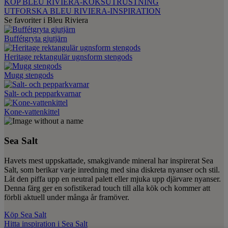
KÖP BLEU RIVIERA-KÖKSUTRUSTNING
UTFORSKA BLEU RIVIERA-INSPIRATION
Se favoriter i Bleu Riviera
Buffétgryta gjutjärn
Heritage rektangulär ugnsform stengods
Mugg stengods
Salt- och pepparkvarnar
Kone-vattenkittel
Sea Salt
Havets mest uppskattade, smakgivande mineral har inspirerat Sea
Salt, som berikar varje inredning med sina diskreta nyanser och stil.
Låt den piffa upp en neutral palett eller mjuka upp djärvare nyanser.
Denna färg ger en sofistikerad touch till alla kök och kommer att
förbli aktuell under många år framöver.
Köp Sea Salt
Hitta inspiration i Sea Salt