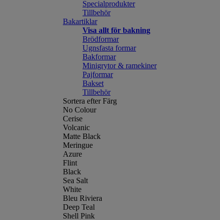
Specialprodukter
Tillbehör
Bakartiklar
Visa allt för bakning
Brödformar
Ugnsfasta formar
Bakformar
Minigrytor & ramekiner
Pajformar
Bakset
Tillbehör
Sortera efter Färg
No Colour
Cerise
Volcanic
Matte Black
Meringue
Azure
Flint
Black
Sea Salt
White
Bleu Riviera
Deep Teal
Shell Pink