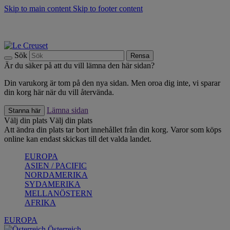
Skip to main content
Skip to footer content
Upptäck säsongens nyheter |
Shoppa nu
Anmäl dig till vårt nyhetsbrev och spara 10 % på ditt första köp.*
Fri frakt vid köp över 499 kr.
Sök
Rensa
Är du säker på att du vill lämna den här sidan?
Din varukorg är tom på den nya sidan. Men oroa dig inte, vi sparar
din korg här när du vill återvända.
Lämna sidan
Stanna här
Välj din plats
Välj din plats
Att ändra din plats tar bort innehållet från din korg. Varor som köps
online kan endast skickas till det valda landet.
EUROPA
ASIEN / PACIFIC
NORDAMERIKA
SYDAMERIKA
MELLANÖSTERN
AFRIKA
EUROPA
Österreich