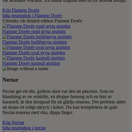
vår ikoniska Volcanic. Ett älskat original med en ny ikonisk knopp.
Köp Flamme Dorée
hitta inspiration i Flamme Dorée
Utforska vår limited edition Flamme Dorée
Flamme Dorée rund gryta gjutjärn
Flamme Dorée buffétgryta gjutjärn
Flamme Dorée oval gryta gjutjärn
Flamme Dorée kastrull gjutjärn
Nectar
Nectar ger ett rikt, gyllene sken var den än placeras. Som en
blandning av en solstråle, en droppe honung och en hint av
karamell, är den designad för att glädja sinnena. Det perfekta sättet
att skapa ett soligt uttryck i köket. Du kan komplettera de gula
Nectar-tonerna med rika, djupa färger.
Köp Nectar
hitta inspiration i nectar