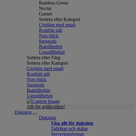
Bamboo Green
Nectar
Garnet
Sortera efter Kategori
Gjutjärn med emalj
Rostfritt stål
Non-Stick
Stengods
Baktillbehör
Ugnstillbehör
Sortera efter Färg
Sortera efter Kategori
Gjutjärn med emalj
Rostfritt stål
Non-Stick
Stengods
Baktillbehör
Ugnstillbehör
Allt för grillkvällen!
Dukning
Dukning
Visa allt för dukning
Tallrikar och skålar
Serveringsformar