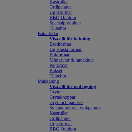
Kastruller
Grillpannor
Ugnsformar
BBQ Outdoor
Specialprodukter
Tillbehör
Bakartiklar
Visa allt för bakning
Brödformar
Ugnsfasta formar
Bakformar
Minigrytor & ramekiner
Pajformar
Bakset
Tillbehör
Matlagning
Visa allt för matlagning
Grytor
Grytaknoppar
Gryt- och pannset
Stekpannor och wokpannor
Kastruller
Grillpannor
Ugnsformar
BBQ Outdoor