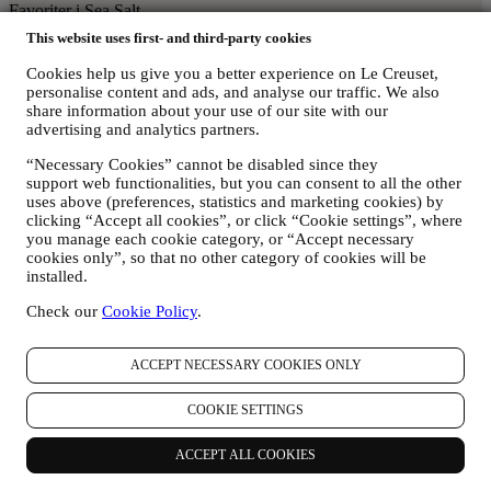
Favoriter i Sea Salt
This website uses first- and third-party cookies
Buffétgryta gjutjärn
Cookies help us give you a better experience on Le Creuset,
Rektangulär ugnsform Heritage stengods
personalise content and ads, and analyse our traffic. We also
share information about your use of our site with our
kvarnar
advertising and analytics partners.
“Necessary Cookies” cannot be disabled since they
mugg stengods
support web functionalities, but you can consent to all the other
uses above (preferences, statistics and marketing cookies) by
clicking “Accept all cookies”, or click “Cookie settings”, where
White
you manage each cookie category, or “Accept necessary
cookies only”, so that no other category of cookies will be
White-kollektionen är cool, klassisk och modern, nästan som en ren
installed.
duk för det som dukas upp på bordet, så att maten får stå i centrum.
Check our
Cookie Policy
.
White är extremt lätt att matcha med befintliga färgpaletter och
tillräckligt vackert för att användas ensam.
ACCEPT NECESSARY COOKIES ONLY
Köp White
hitta inspiration i white
Utforska favoriter i White
COOKIE SETTINGS
Buffétgryta gjutjärn
ACCEPT ALL COOKIES
Rektangulär ugnsform Heritage stengods