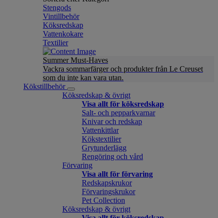
Stengods
Vintillbehör
Köksredskap
Vattenkokare
Textilier
Summer Must-Haves
Vackra sommarfärger och produkter från Le Creuset
som du inte kan vara utan.
Kökstillbehör
Köksredskap & övrigt
Visa allt för köksredskap
Salt- och pepparkvarnar
Knivar och redskap
Vattenkittlar
Kökstextilier
Grytunderlägg
Rengöring och vård
Förvaring
Visa allt för förvaring
Redskapskrukor
Förvaringskrukor
Pet Collection
Köksredskap & övrigt
Visa allt för köksredskap