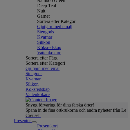
Bamboo Green
Deep Teal
Nuit
Garnet
Sortera efter Kategori
Gjutjärn med emalj
Stengods
Kvarnar
Silikon
Köksredskap
Vattenkokare
Sortera efter Färg
Sortera efter Kategori
Gjutjärn med emalj
Stengods
Kvarnar
Silikon
Köksredskap
Vattenkokare
Snygg förvaring för dina färska örter!
Spana in de fina örtkrukorna och andra nyheter från Le
Creuset.
Presenter
Presentkort