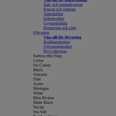
Salt- och pepparkvarnar
Knivar och redskap
Vattenkittlar
Kökstextilier
Grytunderlägg
Rengöring och vård
Förvaring
Visa allt för förvaring
Redskapskrukor
Förvaringskrukor
Pet Collection
Sortera efter Färg
Cerise
No Colour
Black
Volcanic
Flint
Azure
Meringue
White
Bleu Riviera
Matte Black
Nectar
Sea Salt