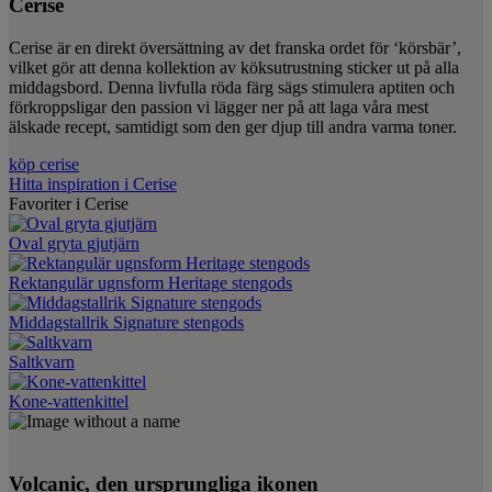
Cerise
Cerise är en direkt översättning av det franska ordet för ‘körsbär’,
vilket gör att denna kollektion av köksutrustning sticker ut på alla
middagsbord. Denna livfulla röda färg sägs stimulera aptiten och
förkroppsligar den passion vi lägger ner på att laga våra mest
älskade recept, samtidigt som den ger djup till andra varma toner.
köp cerise
Hitta inspiration i Cerise
Favoriter i Cerise
Oval gryta gjutjärn
Rektangulär ugnsform Heritage stengods
Middagstallrik Signature stengods
Saltkvarn
Kone-vattenkittel
Volcanic, den ursprungliga ikonen