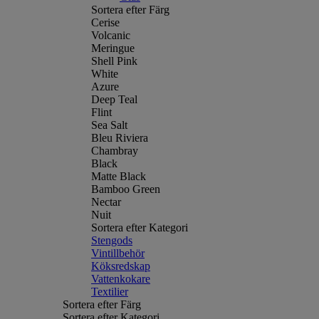
Sortera efter Färg
Cerise
Volcanic
Meringue
Shell Pink
White
Azure
Deep Teal
Flint
Sea Salt
Bleu Riviera
Chambray
Black
Matte Black
Bamboo Green
Nectar
Nuit
Sortera efter Kategori
Stengods
Vintillbehör
Köksredskap
Vattenkokare
Textilier
Sortera efter Färg
Sortera efter Kategori