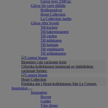
Gåvor över 2500 kr.
Gåvor för varje tillfälle
Bröllopsgåvor
Heart Collection
La Collection Jardin
Gåvor efter livsstil
Till kocken
Till bakentusiasten
Till värden
Till teälskaren
Till baristan
Till vinälskaren
Till grillmästaren
Blommor i sin vackraste form
Utforska kollektionen inspirerad av trädgårdens
vackraste former.
Heart Collection
Förälska dig i Heart-kollektionen från Le Creuset.
Inspiration
Inspiration
Recept
Guider
Våre färger