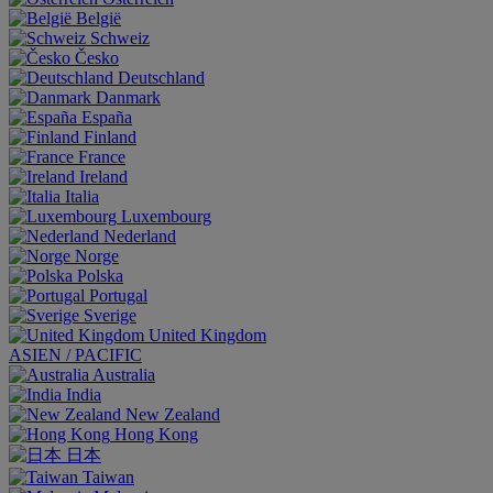
België
Schweiz
Česko
Deutschland
Danmark
España
Finland
France
Ireland
Italia
Luxembourg
Nederland
Norge
Polska
Portugal
Sverige
United Kingdom
ASIEN / PACIFIC
Australia
India
New Zealand
Hong Kong
日本
Taiwan