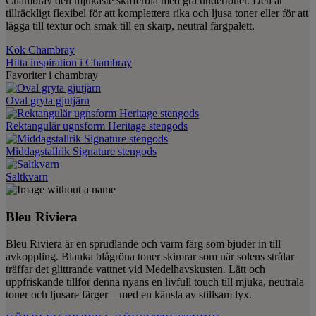
Chambray den mjukaste skifferblå med grå undertoner. Den är
tillräckligt flexibel för att komplettera rika och ljusa toner eller för att
lägga till textur och smak till en skarp, neutral färgpalett.
Kök Chambray
Hitta inspiration i Chambray
Favoriter i chambray
Oval gryta gjutjärn
Rektangulär ugnsform Heritage stengods
Middagstallrik Signature stengods
Saltkvarn
Bleu Riviera
Bleu Riviera är en sprudlande och varm färg som bjuder in till
avkoppling. Blanka blågröna toner skimrar som när solens strålar
träffar det glittrande vattnet vid Medelhavskusten. Lätt och
uppfriskande tillför denna nyans en livfull touch till mjuka, neutrala
toner och ljusare färger – med en känsla av stillsam lyx.