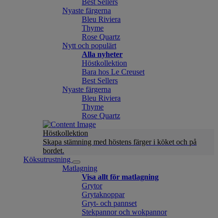
Best Sellers
Nyaste färgerna
Bleu Riviera
Thyme
Rose Quartz
Nytt och populärt
Alla nyheter
Höstkollektion
Bara hos Le Creuset
Best Sellers
Nyaste färgerna
Bleu Riviera
Thyme
Rose Quartz
Höstkollektion
Skapa stämning med höstens färger i köket och på
bordet.
Köksutrustning
Matlagning
Visa allt för matlagning
Grytor
Grytaknoppar
Gryt- och pannset
Stekpannor och wokpannor