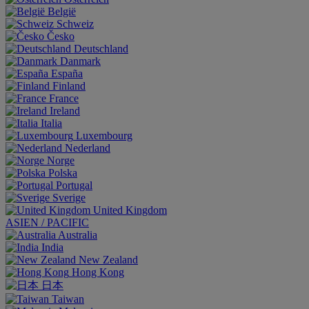
België
Schweiz
Česko
Deutschland
Danmark
España
Finland
France
Ireland
Italia
Luxembourg
Nederland
Norge
Polska
Portugal
Sverige
United Kingdom
ASIEN / PACIFIC
Australia
India
New Zealand
Hong Kong
日本
Taiwan