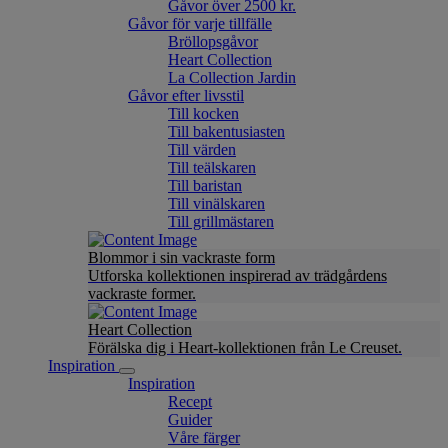
Gåvor över 2500 kr.
Gåvor för varje tillfälle
Bröllopsgåvor
Heart Collection
La Collection Jardin
Gåvor efter livsstil
Till kocken
Till bakentusiasten
Till värden
Till teälskaren
Till baristan
Till vinälskaren
Till grillmästaren
Blommor i sin vackraste form
Utforska kollektionen inspirerad av trädgårdens
vackraste former.
Heart Collection
Förälska dig i Heart-kollektionen från Le Creuset.
Inspiration
Inspiration
Recept
Guider
Våre färger