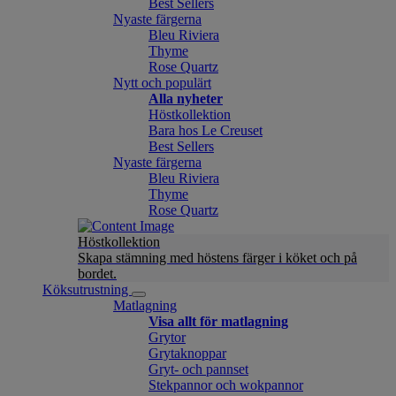
Best Sellers
Nyaste färgerna
Bleu Riviera
Thyme
Rose Quartz
Nytt och populärt
Alla nyheter
Höstkollektion
Bara hos Le Creuset
Best Sellers
Nyaste färgerna
Bleu Riviera
Thyme
Rose Quartz
Höstkollektion
Skapa stämning med höstens färger i köket och på
bordet.
Köksutrustning
Matlagning
Visa allt för matlagning
Grytor
Grytaknoppar
Gryt- och pannset
Stekpannor och wokpannor