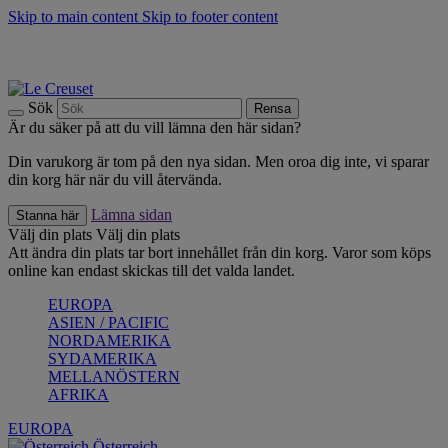
Skip to main content
Skip to footer content
Upptäck säsongens nyheter |
Shoppa nu
Anmäl dig till vårt nyhetsbrev och spara 10 % på ditt första köp.*
Fri frakt vid köp över 499 kr.
Sök
Rensa
Är du säker på att du vill lämna den här sidan?
Din varukorg är tom på den nya sidan. Men oroa dig inte, vi sparar
din korg här när du vill återvända.
Lämna sidan
Stanna här
Välj din plats
Välj din plats
Att ändra din plats tar bort innehållet från din korg. Varor som köps
online kan endast skickas till det valda landet.
EUROPA
ASIEN / PACIFIC
NORDAMERIKA
SYDAMERIKA
MELLANÖSTERN
AFRIKA
EUROPA
Österreich