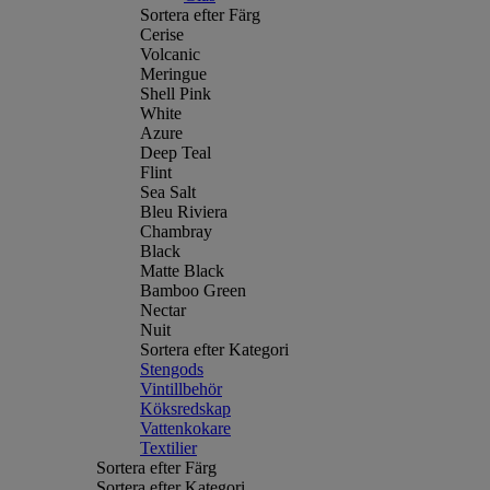
Sortera efter Färg
Cerise
Volcanic
Meringue
Shell Pink
White
Azure
Deep Teal
Flint
Sea Salt
Bleu Riviera
Chambray
Black
Matte Black
Bamboo Green
Nectar
Nuit
Sortera efter Kategori
Stengods
Vintillbehör
Köksredskap
Vattenkokare
Textilier
Sortera efter Färg
Sortera efter Kategori