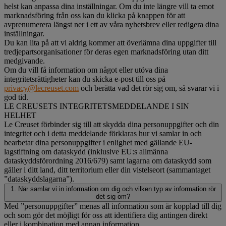
helst kan anpassa dina inställningar. Om du inte längre vill ta emot
marknadsföring från oss kan du klicka på knappen för att
avprenumerera längst ner i ett av våra nyhetsbrev eller redigera dina
inställningar.
Du kan lita på att vi aldrig kommer att överlämna dina uppgifter till
tredjepartsorganisationer för deras egen marknadsföring utan ditt
medgivande.
Om du vill få information om något eller utöva dina
integritetsrättigheter kan du skicka e-post till oss på
privacy@lecreuset.com
och berätta vad det rör sig om, så svarar vi i
god tid.
LE CREUSETS INTEGRITETSMEDDELANDE I SIN
HELHET
Le Creuset förbinder sig till att skydda dina personuppgifter och din
integritet och i detta meddelande förklaras hur vi samlar in och
bearbetar dina personuppgifter i enlighet med gällande EU-
lagstiftning om dataskydd (inklusive EU:s allmänna
dataskyddsförordning 2016/679) samt lagarna om dataskydd som
gäller i ditt land, ditt territorium eller din vistelseort (sammantaget
”dataskyddslagarna”).
1. När samlar vi in information om dig och vilken typ av information rör
det sig om?
Med ”personuppgifter” menas all information som är kopplad till dig
och som gör det möjligt för oss att identifiera dig antingen direkt
eller i kombination med annan information.