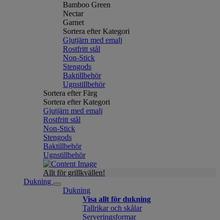
Bamboo Green
Nectar
Garnet
Sortera efter Kategori
Gjutjärn med emalj
Rostfritt stål
Non-Stick
Stengods
Baktillbehör
Ugnstillbehör
Sortera efter Färg
Sortera efter Kategori
Gjutjärn med emalj
Rostfritt stål
Non-Stick
Stengods
Baktillbehör
Ugnstillbehör
Allt för grillkvällen!
Dukning
Dukning
Visa allt för dukning
Tallrikar och skålar
Serveringsformar