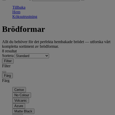
Tillbaka
Hem
Köksutrustning
Brödformar
Allt du behöver för det perfekta hembakade brödet — utforska vårt
kompletta sortiment av brödformar.
8 resultat
Sortera
Filter
Filter
Färg
Färg
Cerise
No Colour
Volcanic
Azure
Matte Black