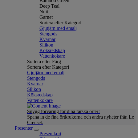
Bamboo Green
Deep Teal
Nuit
Garnet
Sortera efter Kategori
Gjutjärn med emalj
Stengods
Kvarnar
Silikon
Köksredskap
Vattenkokare
Sortera efter Färg
Sortera efter Kategori
Gjutjärn med emalj
Stengods
Kvarnar
Silikon
Köksredskap
Vattenkokare
Snygg förvaring för dina färska örter!
Spana in de fina örtkrukorna och andra nyheter från Le
Creuset.
Presenter
Presentkort