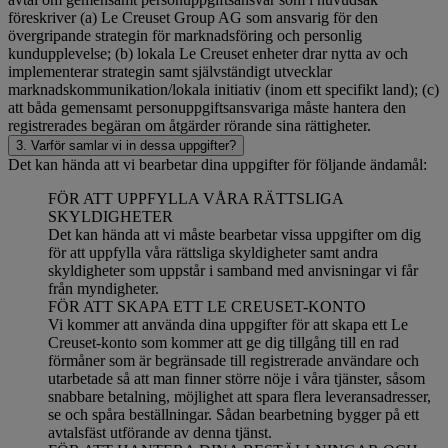
föreskriver (a) Le Creuset Group AG som ansvarig för den
övergripande strategin för marknadsföring och personlig
kundupplevelse; (b) lokala Le Creuset enheter drar nytta av och
implementerar strategin samt självständigt utvecklar
marknadskommunikation/lokala initiativ (inom ett specifikt land); (c)
att båda gemensamt personuppgiftsansvariga måste hantera den
registrerades begäran om åtgärder rörande sina rättigheter.
3. Varför samlar vi in dessa uppgifter?
Det kan hända att vi bearbetar dina uppgifter för följande ändamål:
FÖR ATT UPPFYLLA VÅRA RÄTTSLIGA
SKYLDIGHETER
Det kan hända att vi måste bearbetar vissa uppgifter om dig
för att uppfylla våra rättsliga skyldigheter samt andra
skyldigheter som uppstår i samband med anvisningar vi får
från myndigheter.
FÖR ATT SKAPA ETT LE CREUSET-KONTO
Vi kommer att använda dina uppgifter för att skapa ett Le
Creuset-konto som kommer att ge dig tillgång till en rad
förmåner som är begränsade till registrerade användare och
utarbetade så att man finner större nöje i våra tjänster, såsom
snabbare betalning, möjlighet att spara flera leveransadresser,
se och spåra beställningar. Sådan bearbetning bygger på ett
avtalsfäst utförande av denna tjänst.