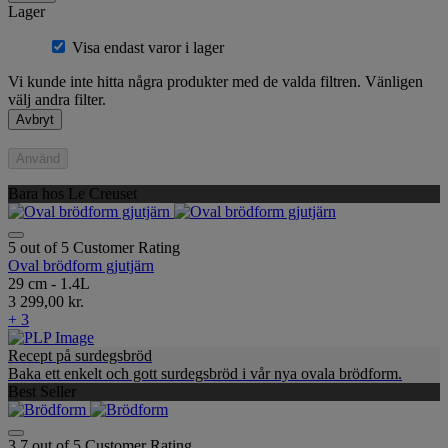
Lager
Visa endast varor i lager
Vi kunde inte hitta några produkter med de valda filtren. Vänligen
välj andra filter.
Avbryt
Använd
Bara hos Le Creuset
5 out of 5 Customer Rating
Oval brödform gjutjärn
29 cm - 1.4L
3 299,00 kr.
+ 3
Recept på surdegsbröd
Baka ett enkelt och gott surdegsbröd i vår nya ovala brödform.
Best Seller
3,7 out of 5 Customer Rating