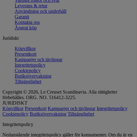
Vanliga frågor och svar
Leverans & retur
Användning och underhåll
Garanti
Kontakta oss
Ångrat köp
Juridiskt
Köpvillkor
Presentkort
Kampanjer och tävlingar
Integritetspolicy
Cookiepolicy
Butiksövervakning
Tillgänglighet
Copyright © 2026, Le Creuset Scandinavia. Alla rättigheter
förbehålles. ORG. NO. 516412-3225.
JURIDISKT
Köpvillkor
Presentkort
Kampanjer och tävlingar
Integritetspolicy
Cookiepolicy
Butiksövervakning
Tillgänglighet
Integritetspolicy
Nedanstående integritetspolicy gäller för konsumenter. Om du är en