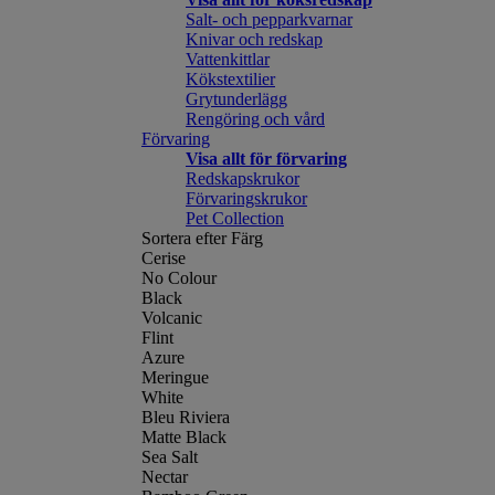
Salt- och pepparkvarnar
Knivar och redskap
Vattenkittlar
Kökstextilier
Grytunderlägg
Rengöring och vård
Förvaring
Visa allt för förvaring
Redskapskrukor
Förvaringskrukor
Pet Collection
Sortera efter Färg
Cerise
No Colour
Black
Volcanic
Flint
Azure
Meringue
White
Bleu Riviera
Matte Black
Sea Salt
Nectar