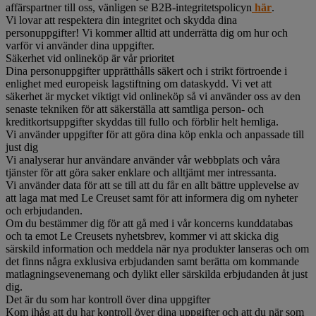
affärspartner till oss, vänligen se B2B-integritetspolicyn
här
.
Vi lovar att respektera din integritet och skydda dina
personuppgifter! Vi kommer alltid att underrätta dig om hur och
varför vi använder dina uppgifter.
Säkerhet vid onlineköp är vår prioritet
Dina personuppgifter upprätthålls säkert och i strikt förtroende i
enlighet med europeisk lagstiftning om dataskydd. Vi vet att
säkerhet är mycket viktigt vid onlineköp så vi använder oss av den
senaste tekniken för att säkerställa att samtliga person- och
kreditkortsuppgifter skyddas till fullo och förblir helt hemliga.
Vi använder uppgifter för att göra dina köp enkla och anpassade till
just dig
Vi analyserar hur användare använder vår webbplats och våra
tjänster för att göra saker enklare och alltjämt mer intressanta.
Vi använder data för att se till att du får en allt bättre upplevelse av
att laga mat med Le Creuset samt för att informera dig om nyheter
och erbjudanden.
Om du bestämmer dig för att gå med i vår koncerns kunddatabas
och ta emot Le Creusets nyhetsbrev, kommer vi att skicka dig
särskild information och meddela när nya produkter lanseras och om
det finns några exklusiva erbjudanden samt berätta om kommande
matlagningsevenemang och dylikt eller särskilda erbjudanden åt just
dig.
Det är du som har kontroll över dina uppgifter
Kom ihåg att du har kontroll över dina uppgifter och att du när som