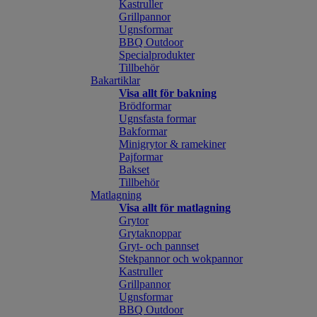
Kastruller
Grillpannor
Ugnsformar
BBQ Outdoor
Specialprodukter
Tillbehör
Bakartiklar
Visa allt för bakning
Brödformar
Ugnsfasta formar
Bakformar
Minigrytor & ramekiner
Pajformar
Bakset
Tillbehör
Matlagning
Visa allt för matlagning
Grytor
Grytaknoppar
Gryt- och pannset
Stekpannor och wokpannor
Kastruller
Grillpannor
Ugnsformar
BBQ Outdoor