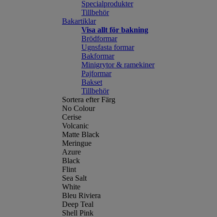
Specialprodukter
Tillbehör
Bakartiklar
Visa allt för bakning
Brödformar
Ugnsfasta formar
Bakformar
Minigrytor & ramekiner
Pajformar
Bakset
Tillbehör
Sortera efter Färg
No Colour
Cerise
Volcanic
Matte Black
Meringue
Azure
Black
Flint
Sea Salt
White
Bleu Riviera
Deep Teal
Shell Pink