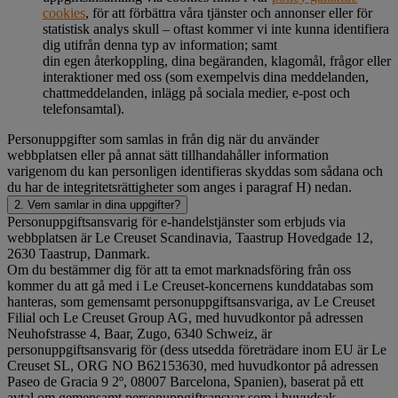
cookies
, för att förbättra våra tjänster och annonser eller för
statistisk analys skull – oftast kommer vi inte kunna identifiera
dig utifrån denna typ av information; samt
din egen återkoppling, dina begäranden, klagomål, frågor eller
interaktioner med oss (som exempelvis dina meddelanden,
chattmeddelanden, inlägg på sociala medier, e-post och
telefonsamtal).
Personuppgifter som samlas in från dig när du använder
webbplatsen eller på annat sätt tillhandahåller information
varigenom du kan personligen identifieras skyddas som sådana och
du har de integritetsrättigheter som anges i paragraf H) nedan.
2. Vem samlar in dina uppgifter?
Personuppgiftsansvarig för e-handelstjänster som erbjuds via
webbplatsen är Le Creuset Scandinavia, Taastrup Hovedgade 12,
2630 Taastrup, Danmark.
Om du bestämmer dig för att ta emot marknadsföring från oss
kommer du att gå med i Le Creuset-koncernens kunddatabas som
hanteras, som gemensamt personuppgiftsansvariga, av Le Creuset
Filial och Le Creuset Group AG, med huvudkontor på adressen
Neuhofstrasse 4, Baar, Zugo, 6340 Schweiz, är
personuppgiftsansvarig för (dess utsedda företrädare inom EU är Le
Creuset SL, ORG NO B62153630, med huvudkontor på adressen
Paseo de Gracia 9 2º, 08007 Barcelona, Spanien), baserat på ett
avtal om gemensamt personuppgiftsansvar som i huvudsak