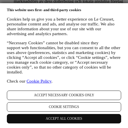
marknadsförs av dess dotterbolag och lokala anslutna företag
och samarbetspartner utifrån dina preferenser. Vi kommer att
This website uses first- and third-party cookies
kontakta dig via e-post, SMS eller sociala medier men även
med hjälp av automatiserade medel. Sådan kommunikation
Cookies help us give you a better experience on Le Creuset,
kommer att beröra Le Creuset-produkter, nya
personalise content and ads, and analyse our traffic. We also
butiksöppningar, exklusiva evenemang, tävlingar,
share information about your use of our site with our
undersökningar, demonstrationer organiserade av Le Creuset
advertising and analytics partners.
eller specialerbjudanden som vi tror du gillar. Denna
kommunikation kan väljas ut eller anpassas efter dig baserat
“Necessary Cookies” cannot be disabled since they
på de uppgifter vi har om dig som exempelvis din plats eller
support web functionalities, but you can consent to all the other
köphistorik eller vilka av våra produkter du föredrar. Vi
uses above (preferences, statistics and marketing cookies) by
clicking “Accept all cookies”, or click “Cookie settings”, where
kommer att använda dina uppgifter för att få en bättre
you manage each cookie category, or “Accept necessary
förståelse för dina intressen. Detta gör vår kommunikation
cookies only”, so that no other category of cookies will be
med dig mer personlig, relevant och intressant för dig. Det
installed.
kommer inte att ha några andra effekter. Vi samlar också in
statistik om e-postöppning och klick med hjälp av branschens
Check our
Cookie Policy
.
standardtekniker för att kunna övervaka våra nyhetsbrev.
Denna behandling baseras på ditt samtycke till att få personlig
marknadsföringskommunikation från oss. Valet kan göras på
ACCEPT NECESSARY COOKIES ONLY
de punkter där personlig information samlas in genom att välja
lämplig kryssruta. Avanmälan: Du kan närsomhelst avstå från
COOKIE SETTINGS
att ta emot våra uppdateringar, kostnadsfritt, genom att klicka
på unsubscribe-knappen i något av våra nyhetsbrev. Det går
ACCEPT ALL COOKIES
också bra att kontakta oss på
privacy@lecreuset.com
om du
föredrar det. Vi kommer att behandla din avanmälan så fort