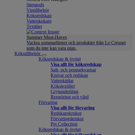
Stengods
Vintillbehör
Köksredskap
Vattenkokare
Textilier
Summer Must-Haves
Vackra sommarfärger och produkter från Le Creuset
som du inte kan vara utan.
Kökstillbehör
Köksredskap & övrigt
Visa allt för köksredskap
Salt- och pepparkvarnar
Knivar och redskap
Vattenkittlar
Kökstextilier
Grytunderlägg
Rengöring och vård
Förvaring
Visa allt för förvaring
Redskapskrukor
Förvaringskrukor
Pet Collection
Köksredskap & övrigt
Visa allt för köksredskap