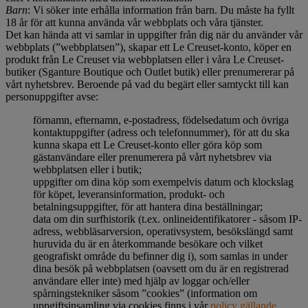
Barn
: Vi söker inte erhålla information från barn. Du måste ha fyllt
18 år för att kunna använda vår webbplats och våra tjänster.
Det kan hända att vi samlar in uppgifter från dig när du använder vår
webbplats (”webbplatsen”), skapar ett Le Creuset-konto, köper en
produkt från Le Creuset via webbplatsen eller i våra Le Creuset-
butiker (Sganture Boutique och Outlet butik) eller prenumererar på
vårt nyhetsbrev. Beroende på vad du begärt eller samtyckt till kan
personuppgifter avse:
förnamn, efternamn, e-postadress, födelsedatum och övriga
kontaktuppgifter (adress och telefonnummer), för att du ska
kunna skapa ett Le Creuset-konto eller göra köp som
gästanvändare eller prenumerera på vårt nyhetsbrev via
webbplatsen eller i butik;
uppgifter om dina köp som exempelvis datum och klockslag
för köpet, leveransinformation, produkt- och
betalningsuppgifter, för att hantera dina beställningar;
data om din surfhistorik (t.ex. onlineidentifikatorer - såsom IP-
adress, webbläsarversion, operativsystem, besökslängd samt
huruvida du är en återkommande besökare och vilket
geografiskt område du befinner dig i), som samlas in under
dina besök på webbplatsen (oavsett om du är en registrerad
användare eller inte) med hjälp av loggar och/eller
spårningstekniker såsom ”cookies” (information om
uppgiftsinsamling via cookies finns i vår
policy gällande