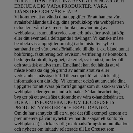
FÖR ATT HANTERA DINA BESTÄLLNINGAR OCH
ERBJUDA DIG VÅRA PRODUKTER, VÅRA
TJÄNSTER OCH VÅR HJÄLP
Vi kommer att använda dina uppgifter för att hantera vårt
avtalsförhållande till dig, dina produktköp via webbplatsen
och/eller i våra Le Creuset butiker, användning av
webbplatsen samt all service som erbjuds efter avslutat köp
eller ditt eventuella deltagande i tävlingar. Vi kanske måste
bearbeta vissa uppgifter om dig i administrativt syfte i
samband med vårt avtalsförhållande till dig, t. ex. bland annat
bokföring, fakturering och revision, verifiering av kontokort,
bedrägerikontroll, trygghet, säkerhet, systemtest, underhåll
och statistisk analys m.m. Emellanåt kan det hända att vi
måste kontakta dig på grund av administrativa eller
verksamhetsmässiga skäl. Till exempel för att skicka dig
information om ditt köp. Vi kommer också att använda dina
uppgifter för att svara på förfrågningar som du skickar via vår
webbplats eller genom andra kanaler. Sådan bearbetning
bygger på ett avtalsfäst utförande av våra e-handelstjänster.
FÖR ATT INFORMERA DIG OM LE CREUSETS
PRODUKTNYHETER OCH ERBJUDANDEN
Om du har samtyckt till att vi gör det (till exempel genom att
prenumerera på vårt nyhetsbrev när du skapar ett konto på
webbplatsen), skickar vi dig marknadsföringskommunikation
och nyheter om initiativ relaterade till Le Creuset som