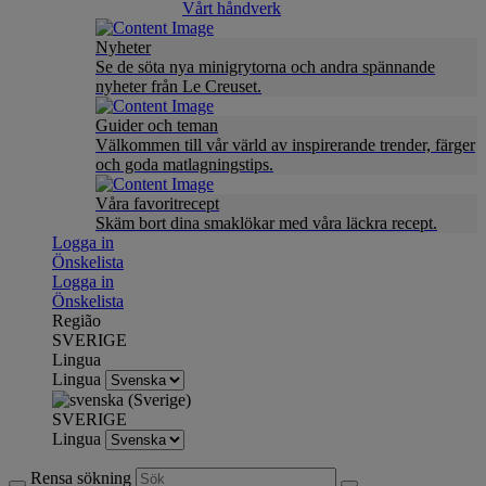
Vårt håndverk
Nyheter
Se de söta nya minigrytorna och andra spännande
nyheter från Le Creuset.
Guider och teman
Välkommen till vår värld av inspirerande trender, färger
och goda matlagningstips.
Våra favoritrecept
Skäm bort dina smaklökar med våra läckra recept.
Logga in
Önskelista
Logga in
Önskelista
Região
SVERIGE
Lingua
Lingua
SVERIGE
Lingua
Rensa sökning