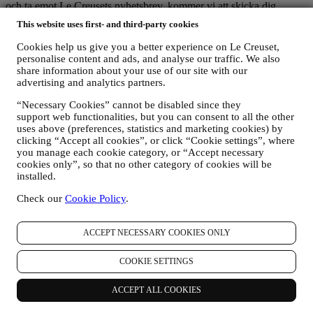
och ta emot Le Creusets nyhetsbrev, kommer vi att skicka dig
särskild information och meddela när nya produkter lanseras och om
This website uses first- and third-party cookies
det finns några exklusiva erbjudanden samt berätta om kommande
matlagningsevenemang och dylikt eller särskilda erbjudanden åt just
Cookies help us give you a better experience on Le Creuset,
dig.
personalise content and ads, and analyse our traffic. We also
Det är du som har kontroll över dina uppgifter
share information about your use of our site with our
Kom ihåg att du har kontroll över dina uppgifter och att du när som
advertising and analytics partners.
helst kan anpassa dina inställningar. Om du inte längre vill ta emot
“Necessary Cookies” cannot be disabled since they
marknadsföring från oss kan du klicka på knappen för att
support web functionalities, but you can consent to all the other
avprenumerera längst ner i ett av våra nyhetsbrev eller redigera dina
uses above (preferences, statistics and marketing cookies) by
inställningar.
clicking “Accept all cookies”, or click “Cookie settings”, where
Du kan lita på att vi aldrig kommer att överlämna dina uppgifter till
you manage each cookie category, or “Accept necessary
tredjepartsorganisationer för deras egen marknadsföring utan ditt
cookies only”, so that no other category of cookies will be
medgivande.
installed.
Om du vill få information om något eller utöva dina
integritetsrättigheter kan du skicka e-post till oss på
Check our
Cookie Policy
.
privacy@lecreuset.com
och berätta vad det rör sig om, så svarar vi i
god tid.
LE CREUSETS INTEGRITETSMEDDELANDE I SIN
ACCEPT NECESSARY COOKIES ONLY
HELHET
Le Creuset förbinder sig till att skydda dina personuppgifter och din
COOKIE SETTINGS
integritet och i detta meddelande förklaras hur vi samlar in och
bearbetar dina personuppgifter i enlighet med gällande EU-
ACCEPT ALL COOKIES
lagstiftning om dataskydd (inklusive EU:s allmänna
dataskyddsförordning 2016/679) samt lagarna om dataskydd som