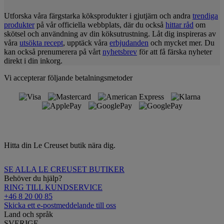
Utforska våra färgstarka köksprodukter i gjutjärn och andra
trendiga
produkter
på vår officiella webbplats, där du också
hittar råd
om
skötsel och användning av din köksutrustning. Låt dig inspireras av
våra
utsökta recept
, upptäck våra
erbjudanden
och mycket mer. Du
kan också prenumerera på vårt
nyhetsbrev
för att få färska nyheter
direkt i din inkorg.
Vi accepterar följande betalningsmetoder
Hitta din Le Creuset butik nära dig.
SE ALLA LE CREUSET BUTIKER
Behöver du hjälp?
RING TILL KUNDSERVICE
+46 8 20 00 85
Skicka ett e-postmeddelande till oss
Land och språk
SVERIGE