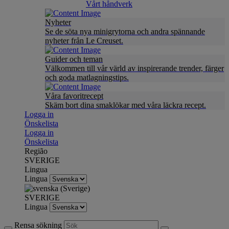
Vårt håndverk
Nyheter
Se de söta nya minigrytorna och andra spännande
nyheter från Le Creuset.
Guider och teman
Välkommen till vår värld av inspirerande trender, färger
och goda matlagningstips.
Våra favoritrecept
Skäm bort dina smaklökar med våra läckra recept.
Logga in
Önskelista
Logga in
Önskelista
Região
SVERIGE
Lingua
Lingua
SVERIGE
Lingua
Rensa sökning