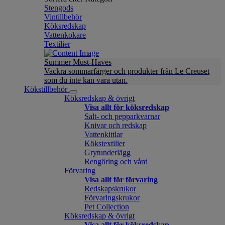
Stengods
Vintillbehör
Köksredskap
Vattenkokare
Textilier
Summer Must-Haves
Vackra sommarfärger och produkter från Le Creuset
som du inte kan vara utan.
Kökstillbehör
Köksredskap & övrigt
Visa allt för köksredskap
Salt- och pepparkvarnar
Knivar och redskap
Vattenkittlar
Kökstextilier
Grytunderlägg
Rengöring och vård
Förvaring
Visa allt för förvaring
Redskapskrukor
Förvaringskrukor
Pet Collection
Köksredskap & övrigt
Visa allt för köksredskap