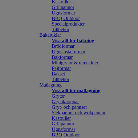
Kastruller
Grillpannor
Ugnsformar
BBQ Outdoor
Specialprodukter
Tillbehör
Bakartiklar
Visa allt för bakning
Brödformar
Ugnsfasta formar
Bakformar
Minigrytor & ramekiner
Pajformar
Bakset
Tillbehör
Matlagning
Visa allt för matlagning
Grytor
Grytaknoppar
Gryt- och pannset
Stekpannor och wokpannor
Kastruller
Grillpannor
Ugnsformar
BBQ Outdoor