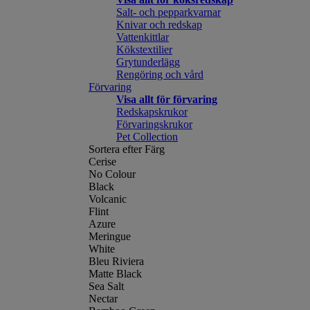
Salt- och pepparkvarnar
Knivar och redskap
Vattenkittlar
Kökstextilier
Grytunderlägg
Rengöring och vård
Förvaring
Visa allt för förvaring
Redskapskrukor
Förvaringskrukor
Pet Collection
Sortera efter Färg
Cerise
No Colour
Black
Volcanic
Flint
Azure
Meringue
White
Bleu Riviera
Matte Black
Sea Salt
Nectar