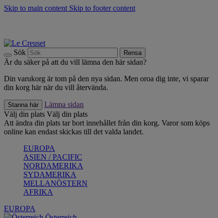
Skip to main content
Skip to footer content
Upptäck säsongens nyheter |
Shoppa nu
Anmäl dig till vårt nyhetsbrev och spara 10 % på ditt första köp.*
Fri frakt vid köp över 499 kr.
Sök
Rensa
Är du säker på att du vill lämna den här sidan?
Din varukorg är tom på den nya sidan. Men oroa dig inte, vi sparar
din korg här när du vill återvända.
Lämna sidan
Stanna här
Välj din plats
Välj din plats
Att ändra din plats tar bort innehållet från din korg. Varor som köps
online kan endast skickas till det valda landet.
EUROPA
ASIEN / PACIFIC
NORDAMERIKA
SYDAMERIKA
MELLANÖSTERN
AFRIKA
EUROPA
Österreich