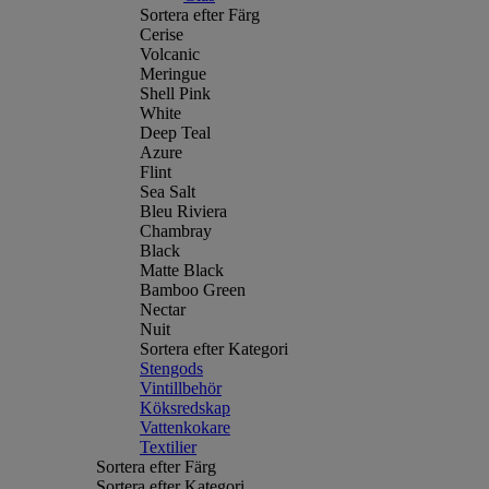
Sortera efter Färg
Cerise
Volcanic
Meringue
Shell Pink
White
Deep Teal
Azure
Flint
Sea Salt
Bleu Riviera
Chambray
Black
Matte Black
Bamboo Green
Nectar
Nuit
Sortera efter Kategori
Stengods
Vintillbehör
Köksredskap
Vattenkokare
Textilier
Sortera efter Färg
Sortera efter Kategori