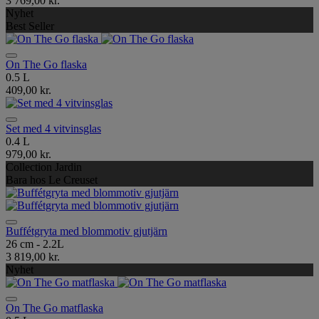
3 769,00 kr.
Nyhet
Best Seller
On The Go flaska
0.5 L
409,00 kr.
Set med 4 vitvinsglas
0.4 L
979,00 kr.
Collection Jardin
Bara hos Le Creuset
Buffétgryta med blommotiv gjutjärn
26 cm - 2.2L
3 819,00 kr.
Nyhet
On The Go matflaska