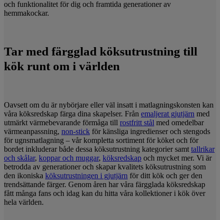
och funktionalitet för dig och framtida generationer av
hemmakockar.
Tar med färgglad köksutrustning till
kök runt om i världen
Oavsett om du är nybörjare eller väl insatt i matlagningskonsten kan
våra köksredskap färga dina skapelser. Från
emaljerat gjutjärn
med
utmärkt värmebevarande förmåga till
rostfritt stål
med omedelbar
värmeanpassning,
non-stick
för känsliga ingredienser och stengods
för ugnsmatlagning – vår kompletta sortiment för köket och för
bordet inkluderar både dessa köksutrustning kategorier samt
tallrikar
och skålar
,
koppar och muggar
,
köksredskap
och mycket mer. Vi är
betrodda av generationer och skapar kvalitets köksutrustning som
den ikoniska
köksutrustningen i gjutjärn
för ditt kök och ger den
trendsättande färger. Genom åren har våra färgglada köksredskap
fått många fans och idag kan du hitta våra kollektioner i kök över
hela världen.