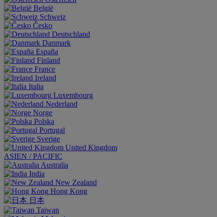
België
Schweiz
Česko
Deutschland
Danmark
España
Finland
France
Ireland
Italia
Luxembourg
Nederland
Norge
Polska
Portugal
Sverige
United Kingdom
ASIEN / PACIFIC
Australia
India
New Zealand
Hong Kong
日本
Taiwan