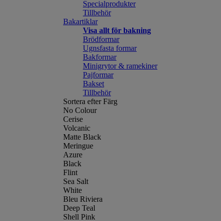
Specialprodukter
Tillbehör
Bakartiklar
Visa allt för bakning
Brödformar
Ugnsfasta formar
Bakformar
Minigrytor & ramekiner
Pajformar
Bakset
Tillbehör
Sortera efter Färg
No Colour
Cerise
Volcanic
Matte Black
Meringue
Azure
Black
Flint
Sea Salt
White
Bleu Riviera
Deep Teal
Shell Pink