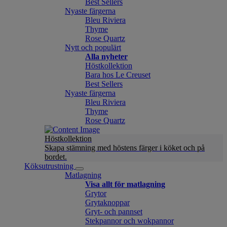
Best Sellers
Nyaste färgerna
Bleu Riviera
Thyme
Rose Quartz
Nytt och populärt
Alla nyheter
Höstkollektion
Bara hos Le Creuset
Best Sellers
Nyaste färgerna
Bleu Riviera
Thyme
Rose Quartz
Höstkollektion
Skapa stämning med höstens färger i köket och på
bordet.
Köksutrustning
Matlagning
Visa allt för matlagning
Grytor
Grytaknoppar
Gryt- och pannset
Stekpannor och wokpannor