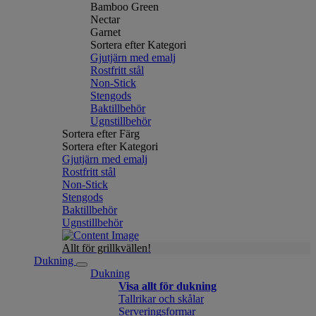
Bamboo Green
Nectar
Garnet
Sortera efter Kategori
Gjutjärn med emalj
Rostfritt stål
Non-Stick
Stengods
Baktillbehör
Ugnstillbehör
Sortera efter Färg
Sortera efter Kategori
Gjutjärn med emalj
Rostfritt stål
Non-Stick
Stengods
Baktillbehör
Ugnstillbehör
Allt för grillkvällen!
Dukning
Dukning
Visa allt för dukning
Tallrikar och skålar
Serveringsformar