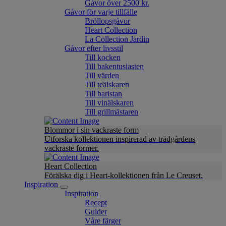
Gåvor över 2500 kr.
Gåvor för varje tillfälle
Bröllopsgåvor
Heart Collection
La Collection Jardin
Gåvor efter livsstil
Till kocken
Till bakentusiasten
Till värden
Till teälskaren
Till baristan
Till vinälskaren
Till grillmästaren
Blommor i sin vackraste form
Utforska kollektionen inspirerad av trädgårdens
vackraste former.
Heart Collection
Förälska dig i Heart-kollektionen från Le Creuset.
Inspiration
Inspiration
Recept
Guider
Våre färger