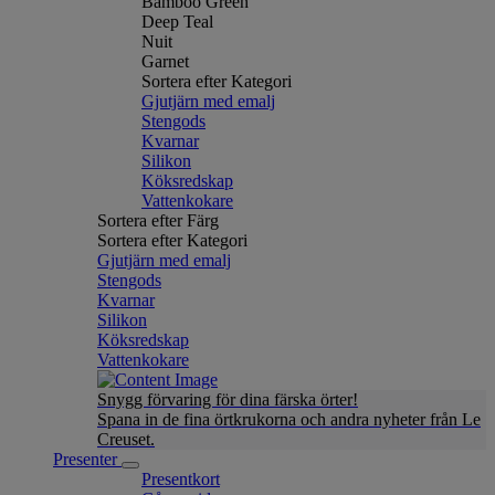
Bamboo Green
Deep Teal
Nuit
Garnet
Sortera efter Kategori
Gjutjärn med emalj
Stengods
Kvarnar
Silikon
Köksredskap
Vattenkokare
Sortera efter Färg
Sortera efter Kategori
Gjutjärn med emalj
Stengods
Kvarnar
Silikon
Köksredskap
Vattenkokare
Snygg förvaring för dina färska örter!
Spana in de fina örtkrukorna och andra nyheter från Le
Creuset.
Presenter
Presentkort