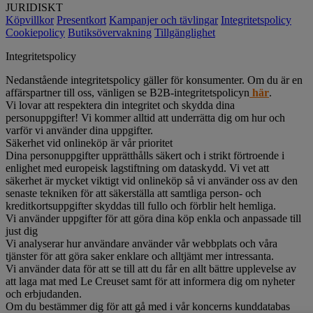
JURIDISKT
Köpvillkor
Presentkort
Kampanjer och tävlingar
Integritetspolicy
Cookiepolicy
Butiksövervakning
Tillgänglighet
Integritetspolicy
Nedanstående integritetspolicy gäller för konsumenter. Om du är en
affärspartner till oss, vänligen se B2B-integritetspolicyn
här
.
Vi lovar att respektera din integritet och skydda dina
personuppgifter! Vi kommer alltid att underrätta dig om hur och
varför vi använder dina uppgifter.
Säkerhet vid onlineköp är vår prioritet
Dina personuppgifter upprätthålls säkert och i strikt förtroende i
enlighet med europeisk lagstiftning om dataskydd. Vi vet att
säkerhet är mycket viktigt vid onlineköp så vi använder oss av den
senaste tekniken för att säkerställa att samtliga person- och
kreditkortsuppgifter skyddas till fullo och förblir helt hemliga.
Vi använder uppgifter för att göra dina köp enkla och anpassade till
just dig
Vi analyserar hur användare använder vår webbplats och våra
tjänster för att göra saker enklare och alltjämt mer intressanta.
Vi använder data för att se till att du får en allt bättre upplevelse av
att laga mat med Le Creuset samt för att informera dig om nyheter
och erbjudanden.
Om du bestämmer dig för att gå med i vår koncerns kunddatabas