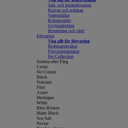
Salt- och pepparkvarnar
Knivar och redskap
Vattenkittlar
Kökstextilier
Grytunderlägg
Rengöring och vård
Förvaring
Visa allt för förvaring
Redskapskrukor
Förvaringskrukor
Pet Collection
Sortera efter Färg
Cerise
No Colour
Black
Volcanic
Flint
Azure
Meringue
White
Bleu Riviera
Matte Black
Sea Salt
Nectar