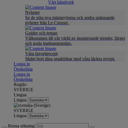
Vårt håndverk
Nyheter
Se de söta nya minigrytorna och andra spännande
nyheter från Le Creuset.
Guider och teman
Välkommen till vår värld av inspirerande trender, färger
och goda matlagningstips.
Våra favoritrecept
Skäm bort dina smaklökar med våra läckra recept.
Logga in
Önskelista
Logga in
Önskelista
Região
SVERIGE
Lingua
Lingua
SVERIGE
Lingua
Rensa sökning