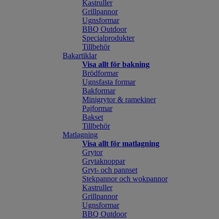
Kastruller
Grillpannor
Ugnsformar
BBQ Outdoor
Specialprodukter
Tillbehör
Bakartiklar
Visa allt för bakning
Brödformar
Ugnsfasta formar
Bakformar
Minigrytor & ramekiner
Pajformar
Bakset
Tillbehör
Matlagning
Visa allt för matlagning
Grytor
Grytaknoppar
Gryt- och pannset
Stekpannor och wokpannor
Kastruller
Grillpannor
Ugnsformar
BBQ Outdoor