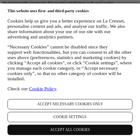
övergripande strategin för marknadsföring och personlig
kundupplevelse; (b) lokala Le Creuset enheter drar nytta av och
This website uses first- and third-party cookies
implementerar strategin samt självständigt utvecklar
marknadskommunikation/lokala initiativ (inom ett specifikt land); (c)
Cookies help us give you a better experience on Le Creuset,
att båda gemensamt personuppgiftsansvariga måste hantera den
personalise content and ads, and analyse our traffic. We also
registrerades begäran om åtgärder rörande sina rättigheter.
share information about your use of our site with our
advertising and analytics partners.
3. Varför samlar vi in dessa uppgifter?
Det kan hända att vi bearbetar dina uppgifter för följande ändamål:
“Necessary Cookies” cannot be disabled since they
support web functionalities, but you can consent to all the other
FÖR ATT UPPFYLLA VÅRA RÄTTSLIGA
uses above (preferences, statistics and marketing cookies) by
SKYLDIGHETER
clicking “Accept all cookies”, or click “Cookie settings”, where
Det kan hända att vi måste bearbetar vissa uppgifter om dig
you manage each cookie category, or “Accept necessary
för att uppfylla våra rättsliga skyldigheter samt andra
cookies only”, so that no other category of cookies will be
skyldigheter som uppstår i samband med anvisningar vi får
installed.
från myndigheter.
FÖR ATT SKAPA ETT LE CREUSET-KONTO
Check our
Cookie Policy
.
Vi kommer att använda dina uppgifter för att skapa ett Le
Creuset-konto som kommer att ge dig tillgång till en rad
ACCEPT NECESSARY COOKIES ONLY
förmåner som är begränsade till registrerade användare och
utarbetade så att man finner större nöje i våra tjänster, såsom
snabbare betalning, möjlighet att spara flera leveransadresser,
COOKIE SETTINGS
se och spåra beställningar. Sådan bearbetning bygger på ett
avtalsfäst utförande av denna tjänst.
ACCEPT ALL COOKIES
FÖR ATT HANTERA DINA BESTÄLLNINGAR OCH
ERBJUDA DIG VÅRA PRODUKTER, VÅRA