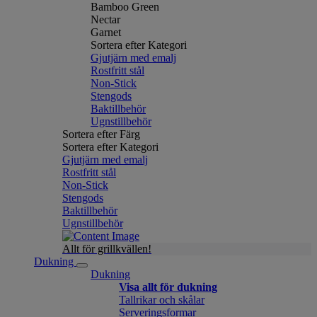
Bamboo Green
Nectar
Garnet
Sortera efter Kategori
Gjutjärn med emalj
Rostfritt stål
Non-Stick
Stengods
Baktillbehör
Ugnstillbehör
Sortera efter Färg
Sortera efter Kategori
Gjutjärn med emalj
Rostfritt stål
Non-Stick
Stengods
Baktillbehör
Ugnstillbehör
Allt för grillkvällen!
Dukning
Dukning
Visa allt för dukning
Tallrikar och skålar
Serveringsformar