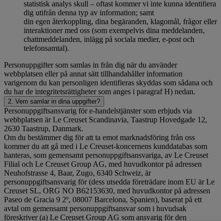
statistisk analys skull – oftast kommer vi inte kunna identifiera
dig utifrån denna typ av information; samt
din egen återkoppling, dina begäranden, klagomål, frågor eller
interaktioner med oss (som exempelvis dina meddelanden,
chattmeddelanden, inlägg på sociala medier, e-post och
telefonsamtal).
Personuppgifter som samlas in från dig när du använder
webbplatsen eller på annat sätt tillhandahåller information
varigenom du kan personligen identifieras skyddas som sådana och
du har de integritetsrättigheter som anges i paragraf H) nedan.
2. Vem samlar in dina uppgifter?
Personuppgiftsansvarig för e-handelstjänster som erbjuds via
webbplatsen är Le Creuset Scandinavia, Taastrup Hovedgade 12,
2630 Taastrup, Danmark.
Om du bestämmer dig för att ta emot marknadsföring från oss
kommer du att gå med i Le Creuset-koncernens kunddatabas som
hanteras, som gemensamt personuppgiftsansvariga, av Le Creuset
Filial och Le Creuset Group AG, med huvudkontor på adressen
Neuhofstrasse 4, Baar, Zugo, 6340 Schweiz, är
personuppgiftsansvarig för (dess utsedda företrädare inom EU är Le
Creuset SL, ORG NO B62153630, med huvudkontor på adressen
Paseo de Gracia 9 2º, 08007 Barcelona, Spanien), baserat på ett
avtal om gemensamt personuppgiftsansvar som i huvudsak
föreskriver (a) Le Creuset Group AG som ansvarig för den