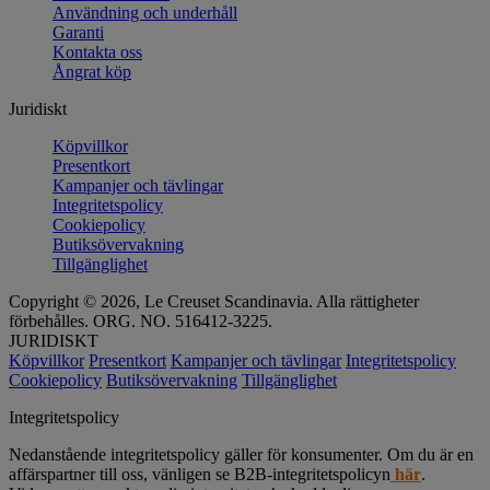
Användning och underhåll
Garanti
Kontakta oss
Ångrat köp
Juridiskt
Köpvillkor
Presentkort
Kampanjer och tävlingar
Integritetspolicy
Cookiepolicy
Butiksövervakning
Tillgänglighet
Copyright © 2026, Le Creuset Scandinavia. Alla rättigheter
förbehålles. ORG. NO. 516412-3225.
JURIDISKT
Köpvillkor
Presentkort
Kampanjer och tävlingar
Integritetspolicy
Cookiepolicy
Butiksövervakning
Tillgänglighet
Integritetspolicy
Nedanstående integritetspolicy gäller för konsumenter. Om du är en
affärspartner till oss, vänligen se B2B-integritetspolicyn
här
.