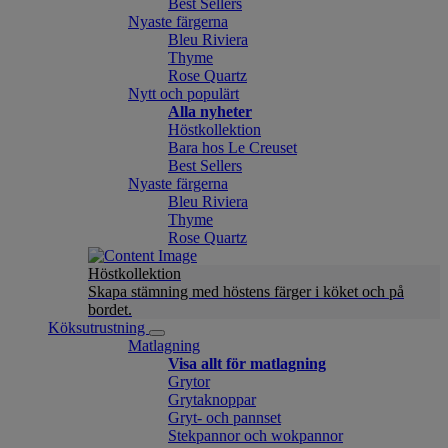
Best Sellers
Nyaste färgerna
Bleu Riviera
Thyme
Rose Quartz
Nytt och populärt
Alla nyheter
Höstkollektion
Bara hos Le Creuset
Best Sellers
Nyaste färgerna
Bleu Riviera
Thyme
Rose Quartz
Höstkollektion
Skapa stämning med höstens färger i köket och på
bordet.
Köksutrustning
Matlagning
Visa allt för matlagning
Grytor
Grytaknoppar
Gryt- och pannset
Stekpannor och wokpannor