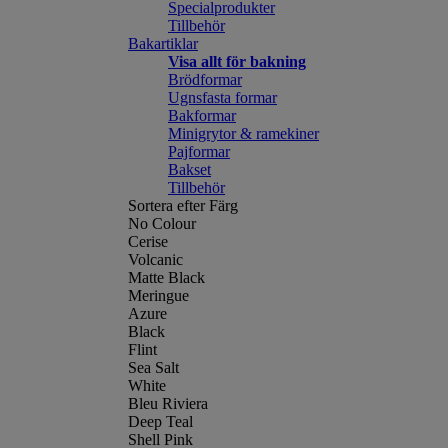
Specialprodukter
Tillbehör
Bakartiklar
Visa allt för bakning
Brödformar
Ugnsfasta formar
Bakformar
Minigrytor & ramekiner
Pajformar
Bakset
Tillbehör
Sortera efter Färg
No Colour
Cerise
Volcanic
Matte Black
Meringue
Azure
Black
Flint
Sea Salt
White
Bleu Riviera
Deep Teal
Shell Pink