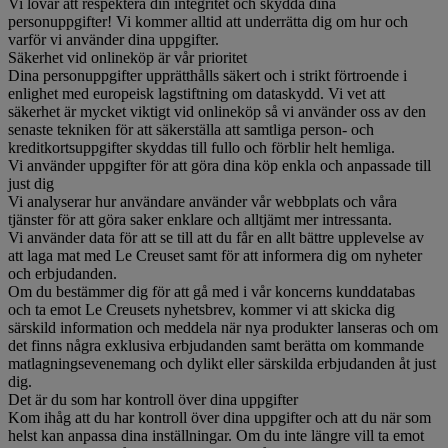
Vi lovar att respektera din integritet och skydda dina
personuppgifter! Vi kommer alltid att underrätta dig om hur och
varför vi använder dina uppgifter.
Säkerhet vid onlineköp är vår prioritet
Dina personuppgifter upprätthålls säkert och i strikt förtroende i
enlighet med europeisk lagstiftning om dataskydd. Vi vet att
säkerhet är mycket viktigt vid onlineköp så vi använder oss av den
senaste tekniken för att säkerställa att samtliga person- och
kreditkortsuppgifter skyddas till fullo och förblir helt hemliga.
Vi använder uppgifter för att göra dina köp enkla och anpassade till
just dig
Vi analyserar hur användare använder vår webbplats och våra
tjänster för att göra saker enklare och alltjämt mer intressanta.
Vi använder data för att se till att du får en allt bättre upplevelse av
att laga mat med Le Creuset samt för att informera dig om nyheter
och erbjudanden.
Om du bestämmer dig för att gå med i vår koncerns kunddatabas
och ta emot Le Creusets nyhetsbrev, kommer vi att skicka dig
särskild information och meddela när nya produkter lanseras och om
det finns några exklusiva erbjudanden samt berätta om kommande
matlagningsevenemang och dylikt eller särskilda erbjudanden åt just
dig.
Det är du som har kontroll över dina uppgifter
Kom ihåg att du har kontroll över dina uppgifter och att du när som
helst kan anpassa dina inställningar. Om du inte längre vill ta emot