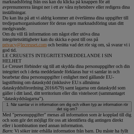
marknadsföring från oss kan du klicka på knappen för att
avprenumerera längst ner i ett av våra nyhetsbrev eller redigera dina
inställningar.
Du kan lita på att vi aldrig kommer att överlämna dina uppgifter till
tredjepartsorganisationer för deras egen marknadsföring utan ditt
medgivande.
Om du vill få information om något eller utöva dina
integritetsrättigheter kan du skicka e-post till oss på
privacy@lecreuset.com
och berätta vad det rör sig om, så svarar vi i
god tid.
LE CREUSETS INTEGRITETSMEDDELANDE I SIN
HELHET
Le Creuset förbinder sig till att skydda dina personuppgifter och din
integritet och i detta meddelande förklaras hur vi samlar in och
bearbetar dina personuppgifter i enlighet med gällande EU-
lagstiftning om dataskydd (inklusive EU:s allmänna
dataskyddsförordning 2016/679) samt lagarna om dataskydd som
gäller i ditt land, ditt territorium eller din vistelseort (sammantaget
”dataskyddslagarna”).
1. När samlar vi in information om dig och vilken typ av information rör
det sig om?
Med ”personuppgifter” menas all information som är kopplad till dig
och som gör det möjligt för oss att identifiera dig antingen direkt
eller i kombination med annan information.
Barn
: Vi söker inte erhålla information från barn. Du måste ha fyllt