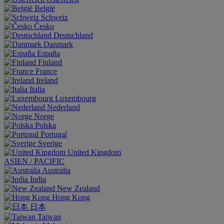
België
Schweiz
Česko
Deutschland
Danmark
España
Finland
France
Ireland
Italia
Luxembourg
Nederland
Norge
Polska
Portugal
Sverige
United Kingdom
ASIEN / PACIFIC
Australia
India
New Zealand
Hong Kong
日本
Taiwan