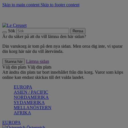
Skip to main content
Skip to footer content
Upptäck säsongens nyheter |
Shoppa nu
Anmäl dig till vårt nyhetsbrev och spara 10 % på ditt första köp.*
Fri frakt vid köp över 499 kr.
Sök
Rensa
Är du säker på att du vill lämna den här sidan?
Din varukorg är tom på den nya sidan. Men oroa dig inte, vi sparar
din korg här när du vill återvända.
Lämna sidan
Stanna här
Välj din plats
Välj din plats
Att ändra din plats tar bort innehållet från din korg. Varor som köps
online kan endast skickas till det valda landet.
EUROPA
ASIEN / PACIFIC
NORDAMERIKA
SYDAMERIKA
MELLANÖSTERN
AFRIKA
EUROPA
Österreich