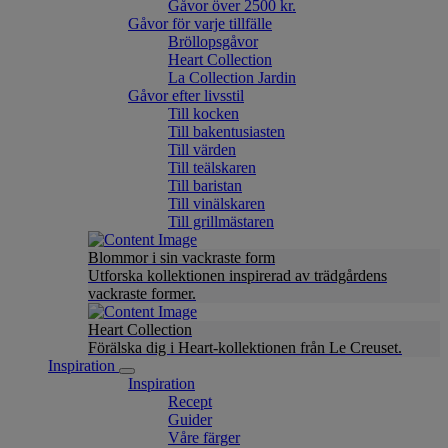
Gåvor över 2500 kr.
Gåvor för varje tillfälle
Bröllopsgåvor
Heart Collection
La Collection Jardin
Gåvor efter livsstil
Till kocken
Till bakentusiasten
Till värden
Till teälskaren
Till baristan
Till vinälskaren
Till grillmästaren
Blommor i sin vackraste form
Utforska kollektionen inspirerad av trädgårdens
vackraste former.
Heart Collection
Förälska dig i Heart-kollektionen från Le Creuset.
Inspiration
Inspiration
Recept
Guider
Våre färger