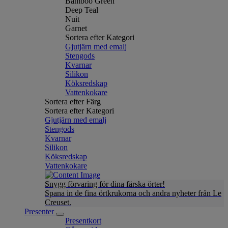
Bamboo Green
Deep Teal
Nuit
Garnet
Sortera efter Kategori
Gjutjärn med emalj
Stengods
Kvarnar
Silikon
Köksredskap
Vattenkokare
Sortera efter Färg
Sortera efter Kategori
Gjutjärn med emalj
Stengods
Kvarnar
Silikon
Köksredskap
Vattenkokare
Snygg förvaring för dina färska örter!
Spana in de fina örtkrukorna och andra nyheter från Le
Creuset.
Presenter
Presentkort