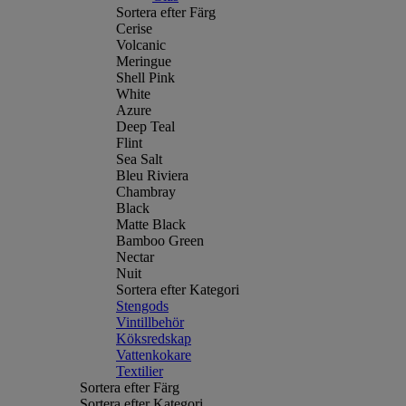
Sortera efter Färg
Cerise
Volcanic
Meringue
Shell Pink
White
Azure
Deep Teal
Flint
Sea Salt
Bleu Riviera
Chambray
Black
Matte Black
Bamboo Green
Nectar
Nuit
Sortera efter Kategori
Stengods
Vintillbehör
Köksredskap
Vattenkokare
Textilier
Sortera efter Färg
Sortera efter Kategori