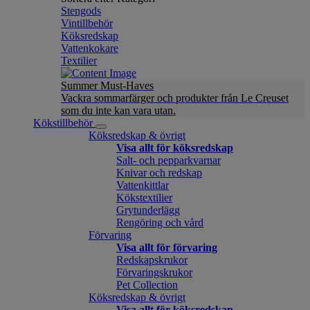
Stengods
Vintillbehör
Köksredskap
Vattenkokare
Textilier
Summer Must-Haves
Vackra sommarfärger och produkter från Le Creuset
som du inte kan vara utan.
Kökstillbehör
Köksredskap & övrigt
Visa allt för köksredskap
Salt- och pepparkvarnar
Knivar och redskap
Vattenkittlar
Kökstextilier
Grytunderlägg
Rengöring och vård
Förvaring
Visa allt för förvaring
Redskapskrukor
Förvaringskrukor
Pet Collection
Köksredskap & övrigt
Visa allt för köksredskap