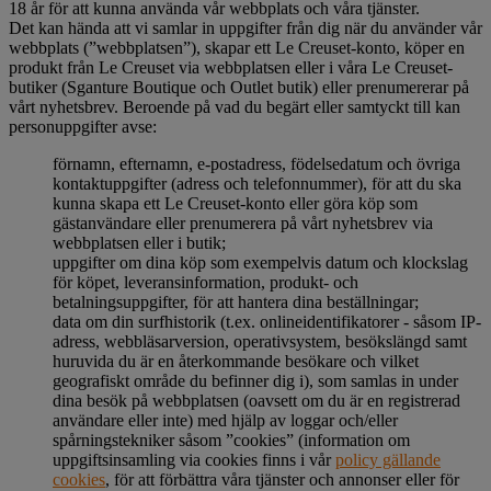
18 år för att kunna använda vår webbplats och våra tjänster.
Det kan hända att vi samlar in uppgifter från dig när du använder vår
webbplats (”webbplatsen”), skapar ett Le Creuset-konto, köper en
produkt från Le Creuset via webbplatsen eller i våra Le Creuset-
butiker (Sganture Boutique och Outlet butik) eller prenumererar på
vårt nyhetsbrev. Beroende på vad du begärt eller samtyckt till kan
personuppgifter avse:
förnamn, efternamn, e-postadress, födelsedatum och övriga
kontaktuppgifter (adress och telefonnummer), för att du ska
kunna skapa ett Le Creuset-konto eller göra köp som
gästanvändare eller prenumerera på vårt nyhetsbrev via
webbplatsen eller i butik;
uppgifter om dina köp som exempelvis datum och klockslag
för köpet, leveransinformation, produkt- och
betalningsuppgifter, för att hantera dina beställningar;
data om din surfhistorik (t.ex. onlineidentifikatorer - såsom IP-
adress, webbläsarversion, operativsystem, besökslängd samt
huruvida du är en återkommande besökare och vilket
geografiskt område du befinner dig i), som samlas in under
dina besök på webbplatsen (oavsett om du är en registrerad
användare eller inte) med hjälp av loggar och/eller
spårningstekniker såsom ”cookies” (information om
uppgiftsinsamling via cookies finns i vår
policy gällande
cookies
, för att förbättra våra tjänster och annonser eller för