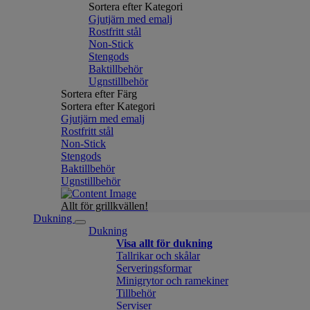
Sortera efter Kategori
Gjutjärn med emalj
Rostfritt stål
Non-Stick
Stengods
Baktillbehör
Ugnstillbehör
Sortera efter Färg
Sortera efter Kategori
Gjutjärn med emalj
Rostfritt stål
Non-Stick
Stengods
Baktillbehör
Ugnstillbehör
Allt för grillkvällen!
Dukning
Dukning
Visa allt för dukning
Tallrikar och skålar
Serveringsformar
Minigrytor och ramekiner
Tillbehör
Serviser