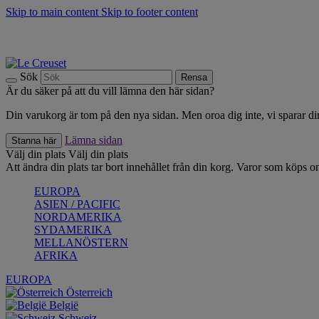
Skip to main content
Skip to footer content
Upptäck säsongens nyheter |
Shoppa nu
Anmäl dig till vårt nyhetsbrev och spara 10 % på ditt första köp.*
Fri frakt vid köp över 499 kr.
Sök
Rensa
Är du säker på att du vill lämna den här sidan?
Din varukorg är tom på den nya sidan. Men oroa dig inte, vi sparar din
Lämna sidan
Stanna här
Välj din plats
Välj din plats
Att ändra din plats tar bort innehållet från din korg. Varor som köps on
EUROPA
ASIEN / PACIFIC
NORDAMERIKA
SYDAMERIKA
MELLANÖSTERN
AFRIKA
EUROPA
Österreich
België
Schweiz