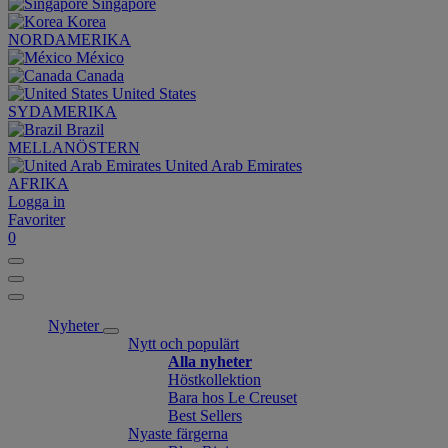
Singapore
Korea
NORDAMERIKA
México
Canada
United States
SYDAMERIKA
Brazil
MELLANÖSTERN
United Arab Emirates
AFRIKA
Logga in
Favoriter
0
Nyheter
Nytt och populärt
Alla nyheter
Höstkollektion
Bara hos Le Creuset
Best Sellers
Nyaste färgerna