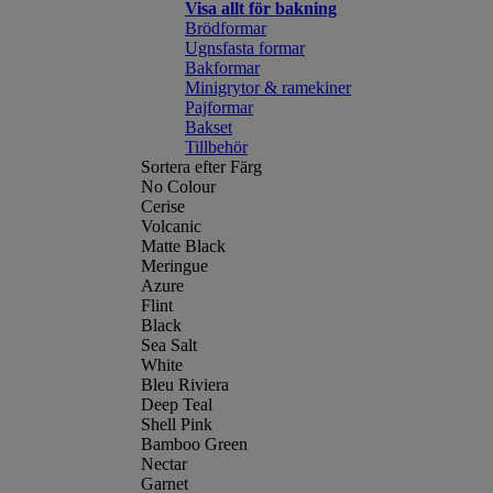
Visa allt för bakning
Brödformar
Ugnsfasta formar
Bakformar
Minigrytor & ramekiner
Pajformar
Bakset
Tillbehör
Sortera efter Färg
No Colour
Cerise
Volcanic
Matte Black
Meringue
Azure
Flint
Black
Sea Salt
White
Bleu Riviera
Deep Teal
Shell Pink
Bamboo Green
Nectar
Garnet