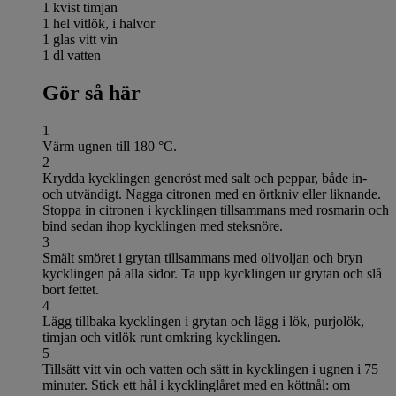
1 kvist timjan
1 hel vitlök, i halvor
1 glas vitt vin
1 dl vatten
Gör så här
1
Värm ugnen till 180 °C.
2
Krydda kycklingen generöst med salt och peppar, både in-
och utvändigt. Nagga citronen med en örtkniv eller liknande.
Stoppa in citronen i kycklingen tillsammans med rosmarin och
bind sedan ihop kycklingen med steksnöre.
3
Smält smöret i grytan tillsammans med olivoljan och bryn
kycklingen på alla sidor. Ta upp kycklingen ur grytan och slå
bort fettet.
4
Lägg tillbaka kycklingen i grytan och lägg i lök, purjolök,
timjan och vitlök runt omkring kycklingen.
5
Tillsätt vitt vin och vatten och sätt in kycklingen i ugnen i 75
minuter. Stick ett hål i kycklinglåret med en köttnål: om