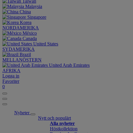
Taiwan
Malaysia
China
Singapore
Korea
NORDAMERIKA
México
Canada
United States
SYDAMERIKA
Brazil
MELLANÖSTERN
United Arab Emirates
AFRIKA
Logga in
Favoriter
0
Nyheter
Nytt och populärt
Alla nyheter
Höstkollektion