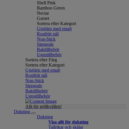
Shell Pink
Bamboo Green
Nectar
Garnet
Sortera efter Kategori
Gjutjärn med emalj
Rostfritt stål
Non-Stick
Stengods
Baktillbehör
Ugnstillbehör
Sortera efter Färg
Sortera efter Kategori
Gjutjärn med emalj
Rostfritt stål
Non-Stick
Stengods
Baktillbehör
Ugnstillbehör
Allt för grillkvällen!
Dukning
Dukning
Visa allt för dukning
Tallrikar och skålar