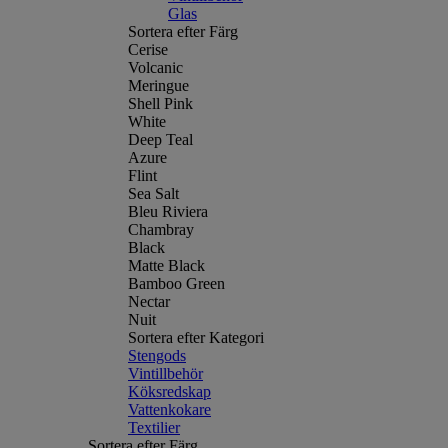
Glas
Sortera efter Färg
Cerise
Volcanic
Meringue
Shell Pink
White
Deep Teal
Azure
Flint
Sea Salt
Bleu Riviera
Chambray
Black
Matte Black
Bamboo Green
Nectar
Nuit
Sortera efter Kategori
Stengods
Vintillbehör
Köksredskap
Vattenkokare
Textilier
Sortera efter Färg