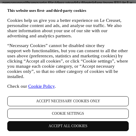
personuppgiftsansvarig för (dess utsedda företrädare inom EU är Le
Creuset SL, ORG NO B62153630, med huvudkontor på adressen
This website uses first- and third-party cookies
Paseo de Gracia 9 2º, 08007 Barcelona, Spanien), baserat på ett
avtal om gemensamt personuppgiftsansvar som i huvudsak
Cookies help us give you a better experience on Le Creuset,
föreskriver (a) Le Creuset Group AG som ansvarig för den
personalise content and ads, and analyse our traffic. We also
övergripande strategin för marknadsföring och personlig
share information about your use of our site with our
kundupplevelse; (b) lokala Le Creuset enheter drar nytta av och
advertising and analytics partners.
implementerar strategin samt självständigt utvecklar
“Necessary Cookies” cannot be disabled since they
marknadskommunikation/lokala initiativ (inom ett specifikt land); (c)
support web functionalities, but you can consent to all the other
att båda gemensamt personuppgiftsansvariga måste hantera den
uses above (preferences, statistics and marketing cookies) by
registrerades begäran om åtgärder rörande sina rättigheter.
clicking “Accept all cookies”, or click “Cookie settings”, where
3. Varför samlar vi in dessa uppgifter?
you manage each cookie category, or “Accept necessary
Det kan hända att vi bearbetar dina uppgifter för följande ändamål:
cookies only”, so that no other category of cookies will be
installed.
FÖR ATT UPPFYLLA VÅRA RÄTTSLIGA
SKYLDIGHETER
Check our
Cookie Policy
.
Det kan hända att vi måste bearbetar vissa uppgifter om dig
för att uppfylla våra rättsliga skyldigheter samt andra
ACCEPT NECESSARY COOKIES ONLY
skyldigheter som uppstår i samband med anvisningar vi får
från myndigheter.
FÖR ATT SKAPA ETT LE CREUSET-KONTO
COOKIE SETTINGS
Vi kommer att använda dina uppgifter för att skapa ett Le
Creuset-konto som kommer att ge dig tillgång till en rad
ACCEPT ALL COOKIES
förmåner som är begränsade till registrerade användare och
utarbetade så att man finner större nöje i våra tjänster, såsom