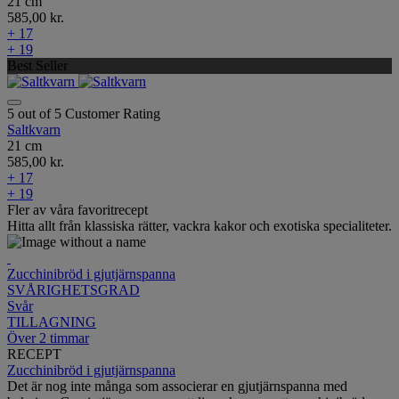
21 cm
585,00 kr.
+ 17
+ 19
Best Seller
5 out of 5 Customer Rating
Saltkvarn
21 cm
585,00 kr.
+ 17
+ 19
Fler av våra favoritrecept
Hitta allt från klassiska rätter, vackra kakor och exotiska specialiteter.
Zucchinibröd i gjutjärnspanna
SVÅRIGHETSGRAD
Svår
TILLAGNING
Över 2 timmar
RECEPT
Zucchinibröd i gjutjärnspanna
Det är nog inte många som associerar en gjutjärnspanna med