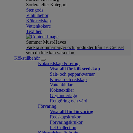
Sortera efter Kategori
Stengods
Vintillbehör
Köksredskap
Vattenkokare
Textilier
Summer Must-Haves
Vackra sommarfärger och produkter från Le Creuset
som du inte kan vara utan.
Kökstillbehör
Köksredskap & övrigt
Visa allt för köksredskap
Salt- och pepparkvarnar
Knivar och redskap
Vattenkittlar
Kökstextilier
Grytunderlägg
Rengöring och vård
Förvaring
Visa allt för förvaring
Redskapskrukor
Förvaringskrukor
Pet Collection
Köksredskap & övrigt