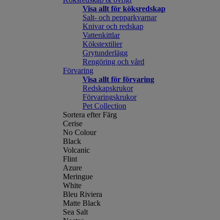
Visa allt för köksredskap
Salt- och pepparkvarnar
Knivar och redskap
Vattenkittlar
Kökstextilier
Grytunderlägg
Rengöring och vård
Förvaring
Visa allt för förvaring
Redskapskrukor
Förvaringskrukor
Pet Collection
Sortera efter Färg
Cerise
No Colour
Black
Volcanic
Flint
Azure
Meringue
White
Bleu Riviera
Matte Black
Sea Salt