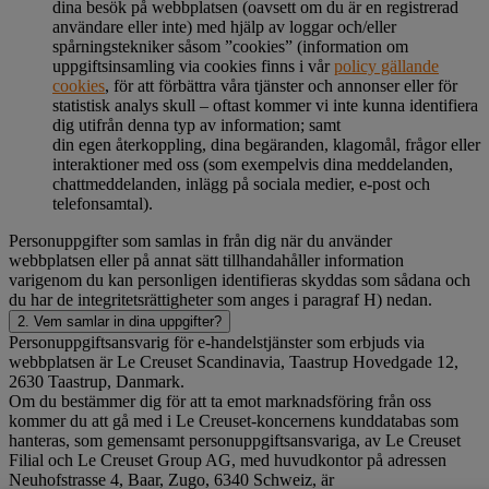
dina besök på webbplatsen (oavsett om du är en registrerad
användare eller inte) med hjälp av loggar och/eller
spårningstekniker såsom ”cookies” (information om
uppgiftsinsamling via cookies finns i vår
policy gällande
cookies
, för att förbättra våra tjänster och annonser eller för
statistisk analys skull – oftast kommer vi inte kunna identifiera
dig utifrån denna typ av information; samt
din egen återkoppling, dina begäranden, klagomål, frågor eller
interaktioner med oss (som exempelvis dina meddelanden,
chattmeddelanden, inlägg på sociala medier, e-post och
telefonsamtal).
Personuppgifter som samlas in från dig när du använder
webbplatsen eller på annat sätt tillhandahåller information
varigenom du kan personligen identifieras skyddas som sådana och
du har de integritetsrättigheter som anges i paragraf H) nedan.
2. Vem samlar in dina uppgifter?
Personuppgiftsansvarig för e-handelstjänster som erbjuds via
webbplatsen är Le Creuset Scandinavia, Taastrup Hovedgade 12,
2630 Taastrup, Danmark.
Om du bestämmer dig för att ta emot marknadsföring från oss
kommer du att gå med i Le Creuset-koncernens kunddatabas som
hanteras, som gemensamt personuppgiftsansvariga, av Le Creuset
Filial och Le Creuset Group AG, med huvudkontor på adressen
Neuhofstrasse 4, Baar, Zugo, 6340 Schweiz, är