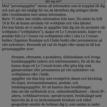
det sig om?
Med ”personuppgifter” menas all information som är kopplad till dig
och som gör det möjligt för oss att identifiera dig antingen direkt
eller i kombination med annan information.
Barn
: Vi söker inte erhålla information från barn. Du måste ha fyllt
18 år för att kunna använda vår webbplats och våra tjänster.
Det kan hända att vi samlar in uppgifter från dig när du använder vår
webbplats (”webbplatsen”), skapar ett Le Creuset-konto, köper en
produkt från Le Creuset via webbplatsen eller i våra Le Creuset-
butiker (Sganture Boutique och Outlet butik) eller prenumererar på
vårt nyhetsbrev. Beroende på vad du begärt eller samtyckt till kan
personuppgifter avse:
förnamn, efternamn, e-postadress, födelsedatum och övriga
kontaktuppgifter (adress och telefonnummer), för att du ska
kunna skapa ett Le Creuset-konto eller göra köp som
gästanvändare eller prenumerera på vårt nyhetsbrev via
webbplatsen eller i butik;
uppgifter om dina köp som exempelvis datum och klockslag
för köpet, leveransinformation, produkt- och
betalningsuppgifter, för att hantera dina beställningar;
data om din surfhistorik (t.ex. onlineidentifikatorer - såsom IP-
adress, webbläsarversion, operativsystem, besökslängd samt
huruvida du är en återkommande besökare och vilket
geografiskt område du befinner dig i), som samlas in under