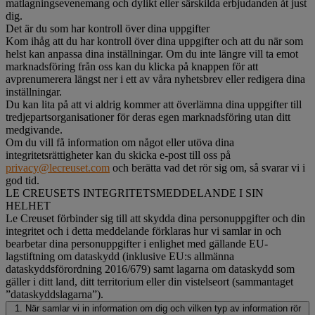
matlagningsevenemang och dylikt eller särskilda erbjudanden åt just
dig.
Det är du som har kontroll över dina uppgifter
Kom ihåg att du har kontroll över dina uppgifter och att du när som
helst kan anpassa dina inställningar. Om du inte längre vill ta emot
marknadsföring från oss kan du klicka på knappen för att
avprenumerera längst ner i ett av våra nyhetsbrev eller redigera dina
inställningar.
Du kan lita på att vi aldrig kommer att överlämna dina uppgifter till
tredjepartsorganisationer för deras egen marknadsföring utan ditt
medgivande.
Om du vill få information om något eller utöva dina
integritetsrättigheter kan du skicka e-post till oss på
privacy@lecreuset.com
och berätta vad det rör sig om, så svarar vi i
god tid.
LE CREUSETS INTEGRITETSMEDDELANDE I SIN
HELHET
Le Creuset förbinder sig till att skydda dina personuppgifter och din
integritet och i detta meddelande förklaras hur vi samlar in och
bearbetar dina personuppgifter i enlighet med gällande EU-
lagstiftning om dataskydd (inklusive EU:s allmänna
dataskyddsförordning 2016/679) samt lagarna om dataskydd som
gäller i ditt land, ditt territorium eller din vistelseort (sammantaget
”dataskyddslagarna”).
1. När samlar vi in information om dig och vilken typ av information rör