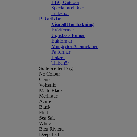
BBQ Outdoor
Specialprodukter
Tillbehör
Bakartiklar
Visa allt för bakning
Brödformar
Ugnsfasta formar
Bakformar
Minigrytor & ramekiner
Pajformar
Bakset
Tillbehör
Sortera efter Färg
No Colour
Cerise
Volcanic
Matte Black
Meringue
Azure
Black
Flint
Sea Salt
White
Bleu Riviera
Deep Teal