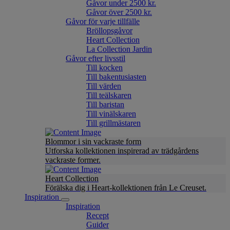
Gåvor under 2500 kr.
Gåvor över 2500 kr.
Gåvor för varje tillfälle
Bröllopsgåvor
Heart Collection
La Collection Jardin
Gåvor efter livsstil
Till kocken
Till bakentusiasten
Till värden
Till teälskaren
Till baristan
Till vinälskaren
Till grillmästaren
Blommor i sin vackraste form
Utforska kollektionen inspirerad av trädgårdens
vackraste former.
Heart Collection
Förälska dig i Heart-kollektionen från Le Creuset.
Inspiration
Inspiration
Recept
Guider