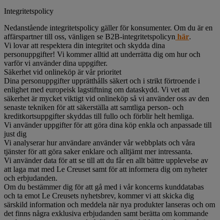
Integritetspolicy
Nedanstående integritetspolicy gäller för konsumenter. Om du är en
affärspartner till oss, vänligen se B2B-integritetspolicyn
här
.
Vi lovar att respektera din integritet och skydda dina
personuppgifter! Vi kommer alltid att underrätta dig om hur och
varför vi använder dina uppgifter.
Säkerhet vid onlineköp är vår prioritet
Dina personuppgifter upprätthålls säkert och i strikt förtroende i
enlighet med europeisk lagstiftning om dataskydd. Vi vet att
säkerhet är mycket viktigt vid onlineköp så vi använder oss av den
senaste tekniken för att säkerställa att samtliga person- och
kreditkortsuppgifter skyddas till fullo och förblir helt hemliga.
Vi använder uppgifter för att göra dina köp enkla och anpassade till
just dig
Vi analyserar hur användare använder vår webbplats och våra
tjänster för att göra saker enklare och alltjämt mer intressanta.
Vi använder data för att se till att du får en allt bättre upplevelse av
att laga mat med Le Creuset samt för att informera dig om nyheter
och erbjudanden.
Om du bestämmer dig för att gå med i vår koncerns kunddatabas
och ta emot Le Creusets nyhetsbrev, kommer vi att skicka dig
särskild information och meddela när nya produkter lanseras och om
det finns några exklusiva erbjudanden samt berätta om kommande