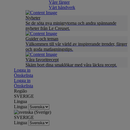
Våre färger
Vårt håndverk
Nyheter
Se de söta nya minigrytorna och andra spännande
nyheter från Le Creuset.
Guider och teman
Välkommen till vår värld av inspirerande trender, färger
och goda matlagningstips.
Våra favoritrecept
Skäm bort dina smaklökar med våra läckra recept.
Logga in
Önskelista
Logga in
Önskelista
Região
SVERIGE
Lingua
Lingua
SVERIGE
Lingua