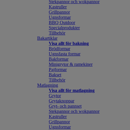
Stekpannor och wokpannor
Kastruller
Grillpannor
Ugnsformar
BBQ Outdoor
Specialprodukter
Tillbehör
Bakartiklar
Visa allt för bakning
Brödformar
Ugnsfasta formar
Bakformar
Minigrytor & ramekiner
Pajformar
Bakset
Tillbehör
Matlagning
Visa allt för matlagning
Grytor
Grytaknoppar
Gryt- och pannset
Stekpannor och wokpannor
Kastruller
Grillpannor
Ugnsformar