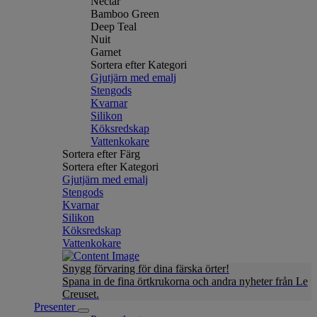
Nectar
Bamboo Green
Deep Teal
Nuit
Garnet
Sortera efter Kategori
Gjutjärn med emalj
Stengods
Kvarnar
Silikon
Köksredskap
Vattenkokare
Sortera efter Färg
Sortera efter Kategori
Gjutjärn med emalj
Stengods
Kvarnar
Silikon
Köksredskap
Vattenkokare
Snygg förvaring för dina färska örter!
Spana in de fina örtkrukorna och andra nyheter från Le
Creuset.
Presenter