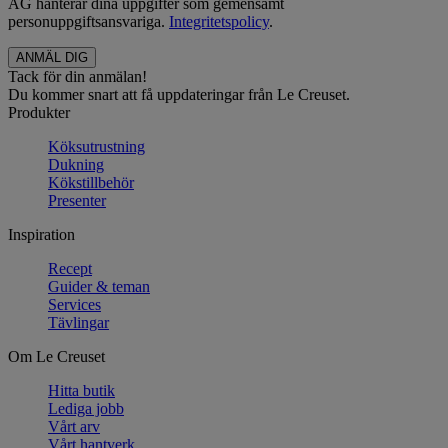
AG hanterar dina uppgifter som gemensamt
personuppgiftsansvariga.
Integritetspolicy
.
Tack för din anmälan!
Du kommer snart att få uppdateringar från Le Creuset.
Produkter
Köksutrustning
Dukning
Kökstillbehör
Presenter
Inspiration
Recept
Guider & teman
Services
Tävlingar
Om Le Creuset
Hitta butik
Lediga jobb
Vårt arv
Vårt hantverk