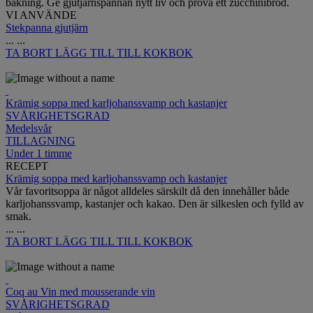
bakning. Ge gjutjärnspannan nytt liv och prova ett zucchinibröd.
VI ANVÄNDE
Stekpanna gjutjärn
...
...
TA BORT
LÄGG TILL TILL KOKBOK
Krämig soppa med karljohanssvamp och kastanjer
SVÅRIGHETSGRAD
Medelsvår
TILLAGNING
Under 1 timme
RECEPT
Krämig soppa med karljohanssvamp och kastanjer
Vår favoritsoppa är något alldeles särskilt då den innehåller både
karljohanssvamp, kastanjer och kakao. Den är silkeslen och fylld av
smak.
...
...
TA BORT
LÄGG TILL TILL KOKBOK
Coq au Vin med mousserande vin
SVÅRIGHETSGRAD