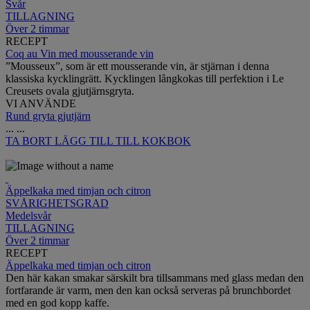
Svår
TILLAGNING
Över 2 timmar
RECEPT
Coq au Vin med mousserande vin
”Mousseux”, som är ett mousserande vin, är stjärnan i denna
klassiska kycklingrätt. Kycklingen långkokas till perfektion i Le
Creusets ovala gjutjärnsgryta.
VI ANVÄNDE
Rund gryta gjutjärn
...
...
TA BORT
LÄGG TILL TILL KOKBOK
Äppelkaka med timjan och citron
SVÅRIGHETSGRAD
Medelsvår
TILLAGNING
Över 2 timmar
RECEPT
Äppelkaka med timjan och citron
Den här kakan smakar särskilt bra tillsammans med glass medan den
fortfarande är varm, men den kan också serveras på brunchbordet
med en god kopp kaffe.