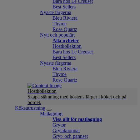
Bara hos Le Creuset
Best Sellers
Nyaste färgerna
Bleu Riviera
Thyme
Rose Quartz
Nytt och populärt
Alla nyheter
Höstkollektion
Bara hos Le Creuset
Best Sellers
Nyaste färgerna
Bleu Riviera
Thyme
Rose Quartz
Höstkollektion
Skapa stämning med höstens färger i köket och på
bordet.
Köksutrustning
Matlagning
Visa allt för matlagning
Grytor
Grytaknoppar
Gryt- och pannset