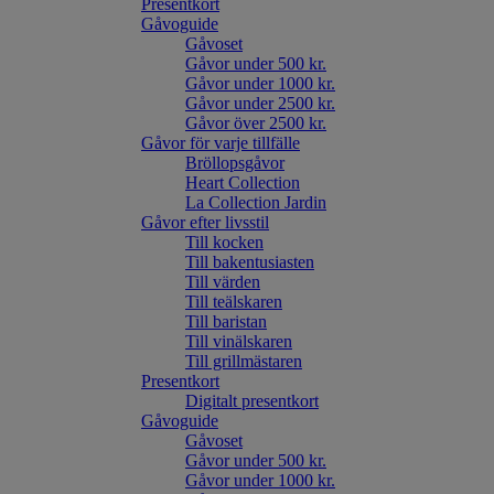
Presentkort
Gåvoguide
Gåvoset
Gåvor under 500 kr.
Gåvor under 1000 kr.
Gåvor under 2500 kr.
Gåvor över 2500 kr.
Gåvor för varje tillfälle
Bröllopsgåvor
Heart Collection
La Collection Jardin
Gåvor efter livsstil
Till kocken
Till bakentusiasten
Till värden
Till teälskaren
Till baristan
Till vinälskaren
Till grillmästaren
Presentkort
Digitalt presentkort
Gåvoguide
Gåvoset
Gåvor under 500 kr.
Gåvor under 1000 kr.