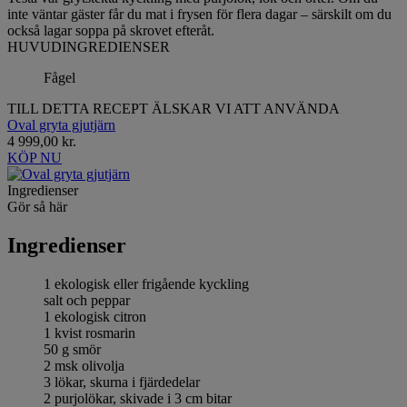
inte väntar gäster får du mat i frysen för flera dagar – särskilt om du
också lagar soppa på skrovet efteråt.
HUVUDINGREDIENSER
Fågel
TILL DETTA RECEPT ÄLSKAR VI ATT ANVÄNDA
Oval gryta gjutjärn
4 999,00 kr.
KÖP NU
Ingredienser
Gör så här
Ingredienser
1 ekologisk eller frigående kyckling
salt och peppar
1 ekologisk citron
1 kvist rosmarin
50 g smör
2 msk olivolja
3 lökar, skurna i fjärdedelar
2 purjolökar, skivade i 3 cm bitar