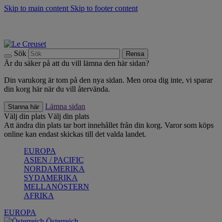
Skip to main content
Skip to footer content
Upptäck säsongens nyheter |
Shoppa nu
Anmäl dig till vårt nyhetsbrev och spara 10 % på ditt första köp.*
Fri frakt vid köp över 499 kr.
Sök
Rensa
Är du säker på att du vill lämna den här sidan?
Din varukorg är tom på den nya sidan. Men oroa dig inte, vi sparar
din korg här när du vill återvända.
Lämna sidan
Stanna här
Välj din plats
Välj din plats
Att ändra din plats tar bort innehållet från din korg. Varor som köps
online kan endast skickas till det valda landet.
EUROPA
ASIEN / PACIFIC
NORDAMERIKA
SYDAMERIKA
MELLANÖSTERN
AFRIKA
EUROPA
Österreich