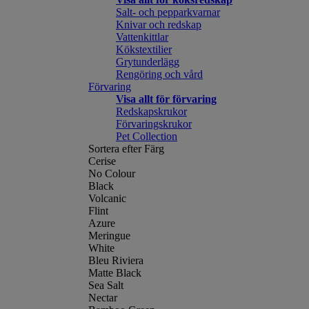
Salt- och pepparkvarnar
Knivar och redskap
Vattenkittlar
Kökstextilier
Grytunderlägg
Rengöring och vård
Förvaring
Visa allt för förvaring
Redskapskrukor
Förvaringskrukor
Pet Collection
Sortera efter Färg
Cerise
No Colour
Black
Volcanic
Flint
Azure
Meringue
White
Bleu Riviera
Matte Black
Sea Salt
Nectar