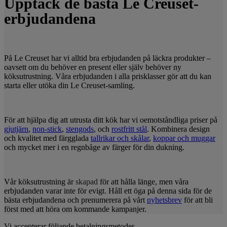
Upptäck de bästa Le Creuset-
erbjudandena
På Le Creuset har vi alltid bra erbjudanden på läckra produkter –
oavsett om du behöver en present eller själv behöver ny
köksutrustning. Våra erbjudanden i alla prisklasser gör att du kan
starta eller utöka din Le Creuset-samling.
För att hjälpa dig att utrusta ditt kök har vi oemotståndliga priser på
gjutjärn
,
non-stick
,
stengods
, och
rostfritt stål
. Kombinera design
och kvalitet med färgglada
tallrikar och skålar
,
koppar och muggar
och mycket mer i en regnbåge av färger för din dukning.
Vår köksutrustning är
skapad
för att hålla länge, men våra
erbjudanden varar inte för evigt. Håll ett öga på denna sida för de
bästa erbjudandena och prenumerera på vårt
nyhetsbrev
för att bli
först med att höra om kommande kampanjer.
Vi accepterar följande betalningsmetoder