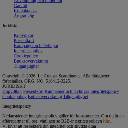
Användning och underhåll
Garanti
Kontakta oss
Ångrat köp
Juridiskt
Köpvillkor
Presentkort
Kampanjer och tävlingar
Integritetspolicy
Cookiepolicy
Butiksövervakning
Tillgänglighet
Copyright © 2026, Le Creuset Scandinavia. Alla rättigheter
förbehålles. ORG. NO. 516412-3225.
JURIDISKT
Köpvillkor
Presentkort
Kampanjer och tävlingar
Integritetspolicy
Cookiepolicy
Butiksövervakning
Tillgänglighet
Integritetspolicy
Nedanstående integritetspolicy gäller för konsumenter. Om du är en
affärspartner till oss, vänligen se B2B-integritetspolicyn
här
.
Vi lovar att respektera din integritet och skydda dina