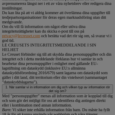
avprenumerera längst ner i ett av våra nyhetsbrev eller redigera dina
inställningar.
Du kan lita på att vi aldrig kommer att överlämna dina uppgifter till
tredjepartsorganisationer för deras egen marknadsföring utan ditt
medgivande.
Om du vill få information om något eller utöva dina
integritetsrättigheter kan du skicka e-post till oss på
privacy@lecreuset.com
och berätta vad det rör sig om, så svarar vi i
god tid.
LE CREUSETS INTEGRITETSMEDDELANDE I SIN
HELHET
Le Creuset förbinder sig till att skydda dina personuppgifter och din
integritet och i detta meddelande förklaras hur vi samlar in och
bearbetar dina personuppgifter i enlighet med gällande EU-
lagstiftning om dataskydd (inklusive EU:s allmänna
dataskyddsförordning 2016/679) samt lagarna om dataskydd som
gäller i ditt land, ditt territorium eller din vistelseort (sammantaget
”dataskyddslagarna”).
1. När samlar vi in information om dig och vilken typ av information rör
det sig om?
Med ”personuppgifter” menas all information som är kopplad till dig
och som gör det möjligt för oss att identifiera dig antingen direkt
eller i kombination med annan information.
Barn
: Vi söker inte erhålla information från barn. Du måste ha fyllt
18 år för att kunna använda vår webbplats och våra tjänster.