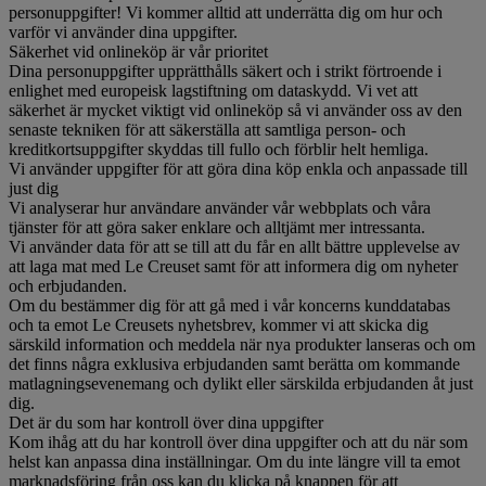
personuppgifter! Vi kommer alltid att underrätta dig om hur och
varför vi använder dina uppgifter.
Säkerhet vid onlineköp är vår prioritet
Dina personuppgifter upprätthålls säkert och i strikt förtroende i
enlighet med europeisk lagstiftning om dataskydd. Vi vet att
säkerhet är mycket viktigt vid onlineköp så vi använder oss av den
senaste tekniken för att säkerställa att samtliga person- och
kreditkortsuppgifter skyddas till fullo och förblir helt hemliga.
Vi använder uppgifter för att göra dina köp enkla och anpassade till
just dig
Vi analyserar hur användare använder vår webbplats och våra
tjänster för att göra saker enklare och alltjämt mer intressanta.
Vi använder data för att se till att du får en allt bättre upplevelse av
att laga mat med Le Creuset samt för att informera dig om nyheter
och erbjudanden.
Om du bestämmer dig för att gå med i vår koncerns kunddatabas
och ta emot Le Creusets nyhetsbrev, kommer vi att skicka dig
särskild information och meddela när nya produkter lanseras och om
det finns några exklusiva erbjudanden samt berätta om kommande
matlagningsevenemang och dylikt eller särskilda erbjudanden åt just
dig.
Det är du som har kontroll över dina uppgifter
Kom ihåg att du har kontroll över dina uppgifter och att du när som
helst kan anpassa dina inställningar. Om du inte längre vill ta emot
marknadsföring från oss kan du klicka på knappen för att