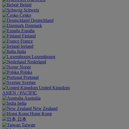
België
Schweiz
Česko
Deutschland
Danmark
España
Finland
France
Ireland
Italia
Luxembourg
Nederland
Norge
Polska
Portugal
Sverige
United Kingdom
ASIEN / PACIFIC
Australia
India
New Zealand
Hong Kong
日本
Taiwan