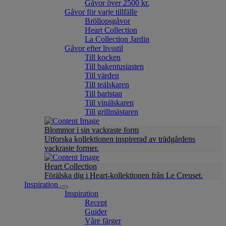
Gåvor över 2500 kr.
Gåvor för varje tillfälle
Bröllopsgåvor
Heart Collection
La Collection Jardin
Gåvor efter livsstil
Till kocken
Till bakentusiasten
Till värden
Till teälskaren
Till baristan
Till vinälskaren
Till grillmästaren
Blommor i sin vackraste form
Utforska kollektionen inspirerad av trädgårdens
vackraste former.
Heart Collection
Förälska dig i Heart-kollektionen från Le Creuset.
Inspiration
Inspiration
Recept
Guider
Våre färger