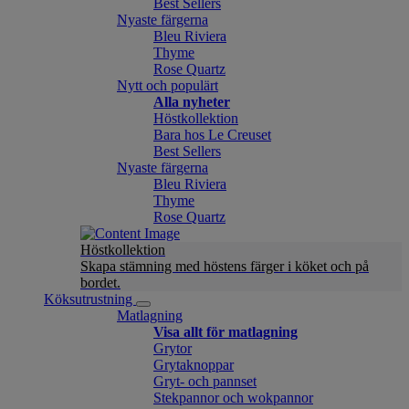
Best Sellers
Nyaste färgerna
Bleu Riviera
Thyme
Rose Quartz
Nytt och populärt
Alla nyheter
Höstkollektion
Bara hos Le Creuset
Best Sellers
Nyaste färgerna
Bleu Riviera
Thyme
Rose Quartz
Höstkollektion
Skapa stämning med höstens färger i köket och på
bordet.
Köksutrustning
Matlagning
Visa allt för matlagning
Grytor
Grytaknoppar
Gryt- och pannset
Stekpannor och wokpannor