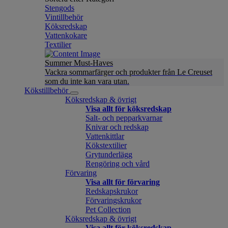
Stengods
Vintillbehör
Köksredskap
Vattenkokare
Textilier
Summer Must-Haves
Vackra sommarfärger och produkter från Le Creuset
som du inte kan vara utan.
Kökstillbehör
Köksredskap & övrigt
Visa allt för köksredskap
Salt- och pepparkvarnar
Knivar och redskap
Vattenkittlar
Kökstextilier
Grytunderlägg
Rengöring och vård
Förvaring
Visa allt för förvaring
Redskapskrukor
Förvaringskrukor
Pet Collection
Köksredskap & övrigt
Visa allt för köksredskap