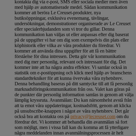
kontakta dig via e-post, SMS eller sociala medier men även
med hjälp av automatiserade medel. Sådan kommunikation
kommer att beröra Le Creuset-produkter, nya
butiksöppningar, exklusiva evenemang, tävlingar,
undersökningar, demonstrationer organiserade av Le Creuset
eller specialerbjudanden som vi tror du gillar. Denna
kommunikation kan väljas ut eller anpassas efter dig baserat
på de uppgifter vi har om dig som exempelvis din plats eller
köphistorik eller vilka av våra produkter du föredrar. Vi
kommer att använda dina uppgifter för att få en bättre
förståelse för dina intressen. Detta gör vår kommunikation
med dig mer personlig, relevant och intressant för dig. Det
kommer inte att ha några andra effekter. Vi samlar också in
statistik om e-postöppning och klick med hjälp av branschens
standardtekniker för att kunna övervaka våra nyhetsbrev.
Denna behandling baseras på ditt samtycke till att få personlig
marknadsföringskommunikation från oss. Valet kan göras på
de punkter där personlig information samlas in genom att välja
lämplig kryssruta. Avanmälan: Du kan närsomhelst avstå från
att ta emot våra uppdateringar, kostnadsfritt, genom att klicka
på unsubscribe-knappen i något av våra nyhetsbrev. Det går
också bra att kontakta oss på
privacy@lecreuset.com
om du
föredrar det. Vi kommer att behandla din avanmälan så fort
som möjligt, men i vissa fall kan du komma att få ytterligare
några meddelanden innan avanmälningsprocessen är helt