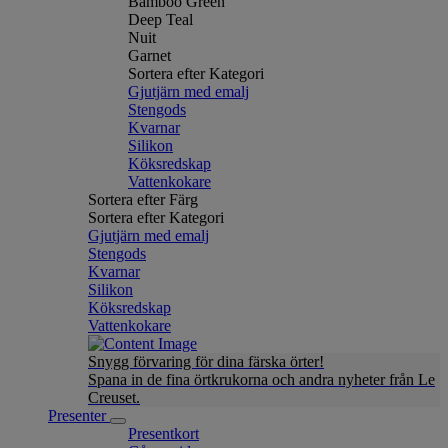
Bamboo Green
Deep Teal
Nuit
Garnet
Sortera efter Kategori
Gjutjärn med emalj
Stengods
Kvarnar
Silikon
Köksredskap
Vattenkokare
Sortera efter Färg
Sortera efter Kategori
Gjutjärn med emalj
Stengods
Kvarnar
Silikon
Köksredskap
Vattenkokare
Snygg förvaring för dina färska örter!
Spana in de fina örtkrukorna och andra nyheter från Le
Creuset.
Presenter
Presentkort