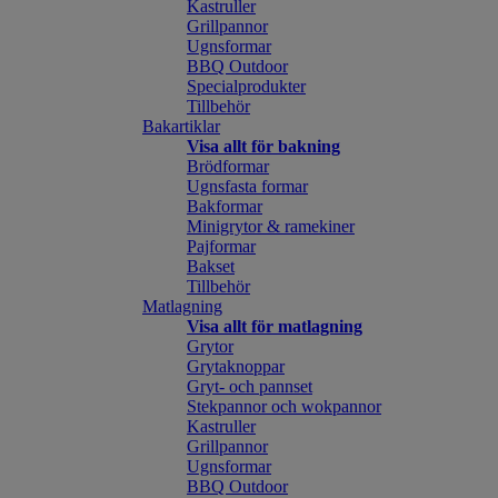
Kastruller
Grillpannor
Ugnsformar
BBQ Outdoor
Specialprodukter
Tillbehör
Bakartiklar
Visa allt för bakning
Brödformar
Ugnsfasta formar
Bakformar
Minigrytor & ramekiner
Pajformar
Bakset
Tillbehör
Matlagning
Visa allt för matlagning
Grytor
Grytaknoppar
Gryt- och pannset
Stekpannor och wokpannor
Kastruller
Grillpannor
Ugnsformar
BBQ Outdoor