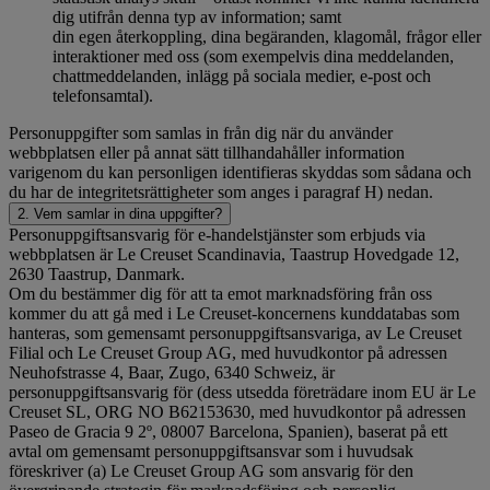
dig utifrån denna typ av information; samt
din egen återkoppling, dina begäranden, klagomål, frågor eller
interaktioner med oss (som exempelvis dina meddelanden,
chattmeddelanden, inlägg på sociala medier, e-post och
telefonsamtal).
Personuppgifter som samlas in från dig när du använder
webbplatsen eller på annat sätt tillhandahåller information
varigenom du kan personligen identifieras skyddas som sådana och
du har de integritetsrättigheter som anges i paragraf H) nedan.
2. Vem samlar in dina uppgifter?
Personuppgiftsansvarig för e-handelstjänster som erbjuds via
webbplatsen är Le Creuset Scandinavia, Taastrup Hovedgade 12,
2630 Taastrup, Danmark.
Om du bestämmer dig för att ta emot marknadsföring från oss
kommer du att gå med i Le Creuset-koncernens kunddatabas som
hanteras, som gemensamt personuppgiftsansvariga, av Le Creuset
Filial och Le Creuset Group AG, med huvudkontor på adressen
Neuhofstrasse 4, Baar, Zugo, 6340 Schweiz, är
personuppgiftsansvarig för (dess utsedda företrädare inom EU är Le
Creuset SL, ORG NO B62153630, med huvudkontor på adressen
Paseo de Gracia 9 2º, 08007 Barcelona, Spanien), baserat på ett
avtal om gemensamt personuppgiftsansvar som i huvudsak
föreskriver (a) Le Creuset Group AG som ansvarig för den