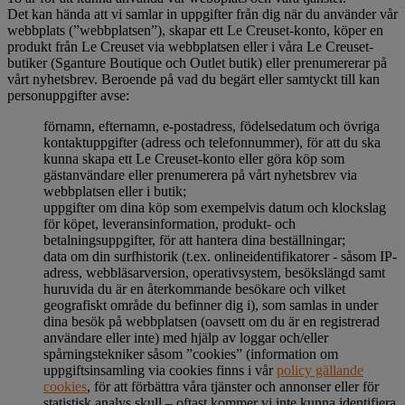
Det kan hända att vi samlar in uppgifter från dig när du använder vår
webbplats (”webbplatsen”), skapar ett Le Creuset-konto, köper en
produkt från Le Creuset via webbplatsen eller i våra Le Creuset-
butiker (Sganture Boutique och Outlet butik) eller prenumererar på
vårt nyhetsbrev. Beroende på vad du begärt eller samtyckt till kan
personuppgifter avse:
förnamn, efternamn, e-postadress, födelsedatum och övriga
kontaktuppgifter (adress och telefonnummer), för att du ska
kunna skapa ett Le Creuset-konto eller göra köp som
gästanvändare eller prenumerera på vårt nyhetsbrev via
webbplatsen eller i butik;
uppgifter om dina köp som exempelvis datum och klockslag
för köpet, leveransinformation, produkt- och
betalningsuppgifter, för att hantera dina beställningar;
data om din surfhistorik (t.ex. onlineidentifikatorer - såsom IP-
adress, webbläsarversion, operativsystem, besökslängd samt
huruvida du är en återkommande besökare och vilket
geografiskt område du befinner dig i), som samlas in under
dina besök på webbplatsen (oavsett om du är en registrerad
användare eller inte) med hjälp av loggar och/eller
spårningstekniker såsom ”cookies” (information om
uppgiftsinsamling via cookies finns i vår
policy gällande
cookies
, för att förbättra våra tjänster och annonser eller för
statistisk analys skull – oftast kommer vi inte kunna identifiera