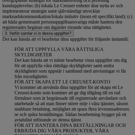
övergripande strategin för marknadsföring och personlig
kundupplevelse; (b) lokala Le Creuset enheter drar nytta av och
implementerar strategin samt självständigt utvecklar
marknadskommunikation/lokala initiativ (inom ett specifikt land); (c)
att båda gemensamt personuppgiftsansvariga måste hantera den
registrerades begäran om åtgärder rörande sina rättigheter.
3. Varför samlar vi in dessa uppgifter?
Det kan hända att vi bearbetar dina uppgifter för följande ändamål:
FÖR ATT UPPFYLLA VÅRA RÄTTSLIGA
SKYLDIGHETER
Det kan hända att vi måste bearbetar vissa uppgifter om dig
för att uppfylla våra rättsliga skyldigheter samt andra
skyldigheter som uppstår i samband med anvisningar vi får
från myndigheter.
FÖR ATT SKAPA ETT LE CREUSET-KONTO
Vi kommer att använda dina uppgifter för att skapa ett Le
Creuset-konto som kommer att ge dig tillgång till en rad
förmåner som är begränsade till registrerade användare och
utarbetade så att man finner större nöje i våra tjänster, såsom
snabbare betalning, möjlighet att spara flera leveransadresser,
se och spåra beställningar. Sådan bearbetning bygger på ett
avtalsfäst utförande av denna tjänst.
FÖR ATT HANTERA DINA BESTÄLLNINGAR OCH
ERBJUDA DIG VÅRA PRODUKTER, VÅRA