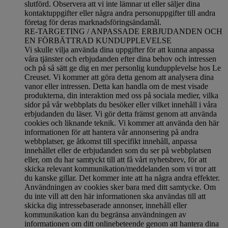
slutförd.
Observera att vi inte lämnar ut eller säljer dina
kontaktuppgifter eller några andra personuppgifter till andra
företag för deras marknadsföringsändamål
.
RE-TARGETING / ANPASSADE ERBJUDANDEN OCH
EN FÖRBÄTTRAD KUNDUPPLEVELSE
Vi skulle vilja använda dina uppgifter för att kunna anpassa
våra tjänster och erbjudanden efter dina behov och intressen
och på så sätt ge dig en mer personlig kundupplevelse hos Le
Creuset. Vi kommer att göra detta genom att analysera dina
vanor eller intressen. Detta kan handla om de mest visade
produkterna, din interaktion med oss på sociala medier, vilka
sidor på vår webbplats du besöker eller vilket innehåll i våra
erbjudanden du läser. Vi gör detta främst genom att använda
cookies och liknande teknik. Vi kommer att använda den här
informationen för att hantera vår annonsering på andra
webbplatser, ge åtkomst till specifikt innehåll, anpassa
innehållet eller de erbjudanden som du ser på webbplatsen
eller, om du har samtyckt till att få vårt nyhetsbrev, för att
skicka relevant kommunikation/meddelanden som vi tror att
du kanske gillar. Det kommer inte att ha några andra effekter.
Användningen av cookies sker bara med ditt samtycke. Om
du inte vill att den här informationen ska användas till att
skicka dig intressebaserade annonser, innehåll eller
kommunikation kan du begränsa användningen av
informationen om ditt onlinebeteende genom att hantera dina