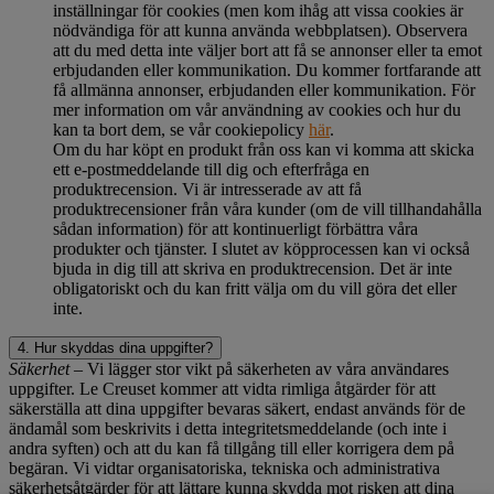
inställningar för cookies (men kom ihåg att vissa cookies är
nödvändiga för att kunna använda webbplatsen). Observera
att du med detta inte väljer bort att få se annonser eller ta emot
erbjudanden eller kommunikation. Du kommer fortfarande att
få allmänna annonser, erbjudanden eller kommunikation. För
mer information om vår användning av cookies och hur du
kan ta bort dem, se vår cookiepolicy
här
.
Om du har köpt en produkt från oss kan vi komma att skicka
ett e-postmeddelande till dig och efterfråga en
produktrecension. Vi är intresserade av att få
produktrecensioner från våra kunder (om de vill tillhandahålla
sådan information) för att kontinuerligt förbättra våra
produkter och tjänster. I slutet av köpprocessen kan vi också
bjuda in dig till att skriva en produktrecension. Det är inte
obligatoriskt och du kan fritt välja om du vill göra det eller
inte.
4. Hur skyddas dina uppgifter?
Säkerhet
– Vi lägger stor vikt på säkerheten av våra användares
uppgifter. Le Creuset kommer att vidta rimliga åtgärder för att
säkerställa att dina uppgifter bevaras säkert, endast används för de
ändamål som beskrivits i detta integritetsmeddelande (och inte i
andra syften) och att du kan få tillgång till eller korrigera dem på
begäran. Vi vidtar organisatoriska, tekniska och administrativa
säkerhetsåtgärder för att lättare kunna skydda mot risken att dina