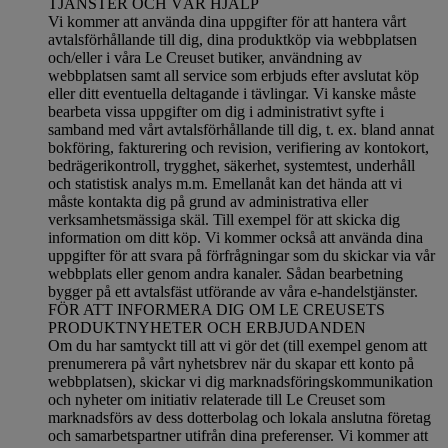
TJÄNSTER OCH VÅR HJÄLP
Vi kommer att använda dina uppgifter för att hantera vårt
avtalsförhållande till dig, dina produktköp via webbplatsen
och/eller i våra Le Creuset butiker, användning av
webbplatsen samt all service som erbjuds efter avslutat köp
eller ditt eventuella deltagande i tävlingar. Vi kanske måste
bearbeta vissa uppgifter om dig i administrativt syfte i
samband med vårt avtalsförhållande till dig, t. ex. bland annat
bokföring, fakturering och revision, verifiering av kontokort,
bedrägerikontroll, trygghet, säkerhet, systemtest, underhåll
och statistisk analys m.m. Emellanåt kan det hända att vi
måste kontakta dig på grund av administrativa eller
verksamhetsmässiga skäl. Till exempel för att skicka dig
information om ditt köp. Vi kommer också att använda dina
uppgifter för att svara på förfrågningar som du skickar via vår
webbplats eller genom andra kanaler. Sådan bearbetning
bygger på ett avtalsfäst utförande av våra e-handelstjänster.
FÖR ATT INFORMERA DIG OM LE CREUSETS
PRODUKTNYHETER OCH ERBJUDANDEN
Om du har samtyckt till att vi gör det (till exempel genom att
prenumerera på vårt nyhetsbrev när du skapar ett konto på
webbplatsen), skickar vi dig marknadsföringskommunikation
och nyheter om initiativ relaterade till Le Creuset som
marknadsförs av dess dotterbolag och lokala anslutna företag
och samarbetspartner utifrån dina preferenser. Vi kommer att