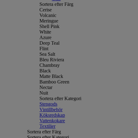
Sortera efter Färg
Cerise
Volcanic
Meringue
Shell Pink
White
Azure
Deep Teal
Flint
Sea Salt
Bleu Riviera
Chambray
Black
Matte Black
Bamboo Green
Nectar
Nuit
Sortera efter Kategori
Stengods
Vintillbehör
Köksredskap
Vattenkokare
Textilier
Sortera efter Färg
Sortera efter Kategori