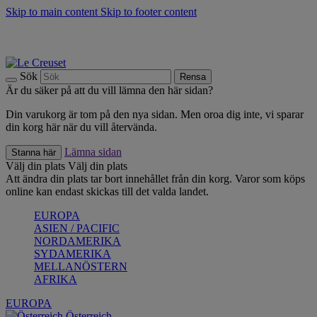
Skip to main content
Skip to footer content
Upptäck säsongens nyheter |
Shoppa nu
Anmäl dig till vårt nyhetsbrev och spara 10 % på ditt första köp.*
Fri frakt vid köp över 499 kr.
Sök
Rensa
Är du säker på att du vill lämna den här sidan?
Din varukorg är tom på den nya sidan. Men oroa dig inte, vi sparar
din korg här när du vill återvända.
Lämna sidan
Stanna här
Välj din plats
Välj din plats
Att ändra din plats tar bort innehållet från din korg. Varor som köps
online kan endast skickas till det valda landet.
EUROPA
ASIEN / PACIFIC
NORDAMERIKA
SYDAMERIKA
MELLANÖSTERN
AFRIKA
EUROPA
Österreich