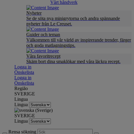
Vårt håndverk
Nyheter
Se de söta nya minigrytorna och andra spännande
nyheter från Le Creuset.
Guider och teman
Välkommen till vår värld av inspirerande trender, färger
och goda matlagningstips.
Våra favoritrecept
Skäm bort dina smaklökar med våra läckra recept.
Logga in
Önskelista
Logga in
Önskelista
Região
SVERIGE
Lingua
Lingua
SVERIGE
Lingua
Rensa sökning