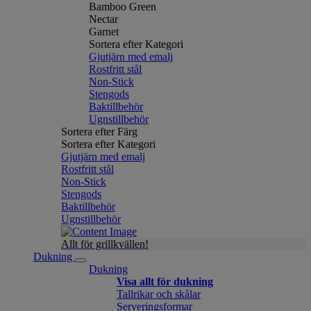
Bamboo Green
Nectar
Garnet
Sortera efter Kategori
Gjutjärn med emalj
Rostfritt stål
Non-Stick
Stengods
Baktillbehör
Ugnstillbehör
Sortera efter Färg
Sortera efter Kategori
Gjutjärn med emalj
Rostfritt stål
Non-Stick
Stengods
Baktillbehör
Ugnstillbehör
Allt för grillkvällen!
Dukning
Dukning
Visa allt för dukning
Tallrikar och skålar
Serveringsformar