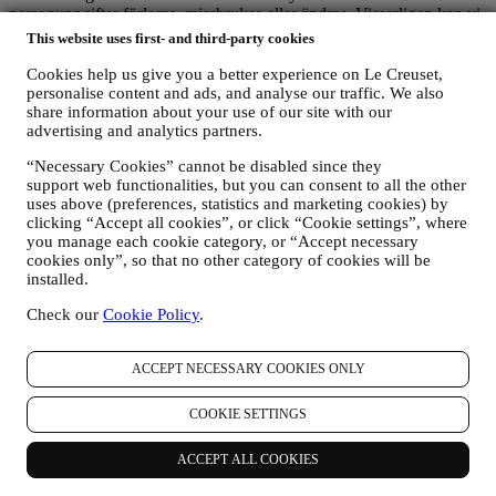
personuppgifter förloras, missbrukas eller ändras. Visserligen kan vi
inte garantera att ingen av dessa händelser någonsin kommer att
This website uses first- and third-party cookies
inträffa, men vi gör vårt bästa för att förebygga dem.
Var
– I syfte att erbjuda de tjänster som beskrivits ovan kan det
Cookies help us give you a better experience on Le Creuset,
hända att dina uppgifter bearbetas eller lagras både inom och utanför
personalise content and ads, and analyse our traffic. We also
share information about your use of our site with our
ditt bosättningsland samt både inom och utanför Europeiska
advertising and analytics partners.
ekonomiska samarbetsområdet (EES). Med tanke på Le Creuset-
verksamhetens globala omfattning kan det hända att vissa filialer och
“Necessary Cookies” cannot be disabled since they
affärspartner, som agerar i egenskap av personuppgiftsbearbetare
support web functionalities, but you can consent to all the other
(processors) och som är etablerade i ett annat land än ditt
uses above (preferences, statistics and marketing cookies) by
bosättningsland eller i länder utanför EES, kommer åt dina
clicking “Accept all cookies”, or click “Cookie settings”, where
personuppgifter. I varje fall får dina personuppgifter överföras endast
you manage each cookie category, or “Accept necessary
till de länder utanför EES som enligt europeiska institutioner
cookies only”, so that no other category of cookies will be
erbjuder tillräckligt skydd (såsom Schweiz där Le Creuset Group
installed.
AG har sitt huvudkontor) eller annars under särskilda avtalsfästa
bestämmelser för att säkerställa att europeiska regler och standarder
Check our
Cookie Policy
.
med avseende på personuppgiftsskydd iakttas (vi använder oss
exempelvis av de så kallade standardklausuler som Europeiska
ACCEPT NECESSARY COOKIES ONLY
kommissionen förelägger). I varje fall kommer dina personuppgifter,
vid de tillfällen då de överförs till ett annat land än ditt
bosättningsland eller till länder utanför EES, att skyddas genom
COOKIE SETTINGS
tillräckliga säkerhetssystem som ständigt uppdateras och upprätthålls
in enlighet med dataskyddslagarna.
ACCEPT ALL COOKIES
5. Hur länge sparar vi dina uppgifter?
Vi kommer att spara dina personuppgifter så länge det behövs för att