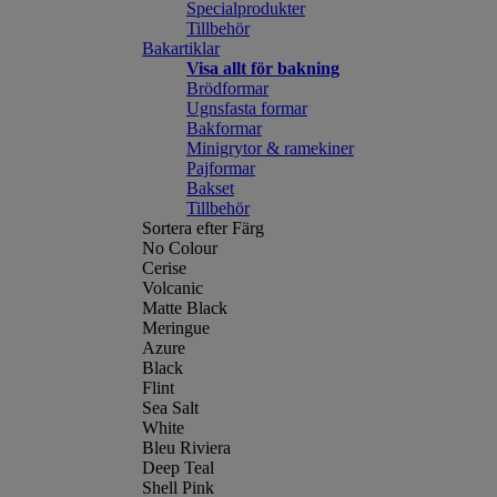
Specialprodukter
Tillbehör
Bakartiklar
Visa allt för bakning
Brödformar
Ugnsfasta formar
Bakformar
Minigrytor & ramekiner
Pajformar
Bakset
Tillbehör
Sortera efter Färg
No Colour
Cerise
Volcanic
Matte Black
Meringue
Azure
Black
Flint
Sea Salt
White
Bleu Riviera
Deep Teal
Shell Pink