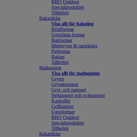
BBQ Outdoor
Specialprodukter
Tillbehör
Bakartiklar
Visa allt för bakning
Brödformar
Ugnsfasta formar
Bakformar
Minigrytor & ramekiner
Pajformar
Bakset
Tillbehör
Matlagning
Visa allt för matlagning
Grytor
Grytaknoppar
Gryt- och pannset
Stekpannor och wokpannor
Kastruller
Grillpannor
Ugnsformar
BBQ Outdoor
Specialprodukter
Tillbehör
Bakartiklar