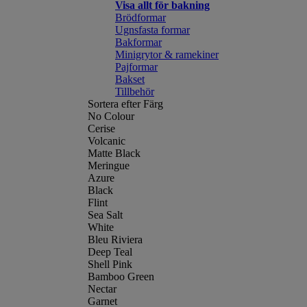
Visa allt för bakning
Brödformar
Ugnsfasta formar
Bakformar
Minigrytor & ramekiner
Pajformar
Bakset
Tillbehör
Sortera efter Färg
No Colour
Cerise
Volcanic
Matte Black
Meringue
Azure
Black
Flint
Sea Salt
White
Bleu Riviera
Deep Teal
Shell Pink
Bamboo Green
Nectar
Garnet