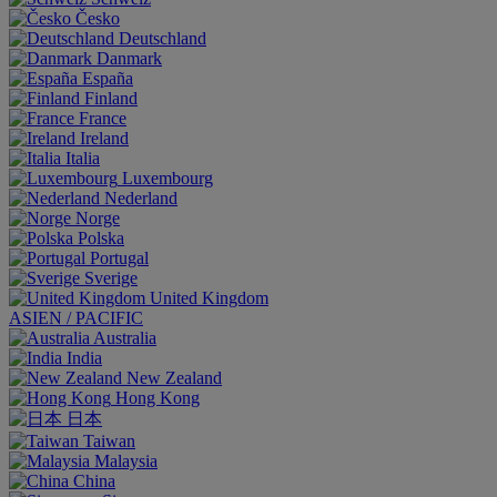
Česko
Deutschland
Danmark
España
Finland
France
Ireland
Italia
Luxembourg
Nederland
Norge
Polska
Portugal
Sverige
United Kingdom
ASIEN / PACIFIC
Australia
India
New Zealand
Hong Kong
日本
Taiwan
Malaysia
China