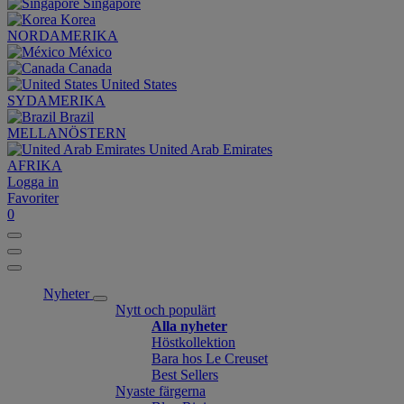
Singapore
Korea
NORDAMERIKA
México
Canada
United States
SYDAMERIKA
Brazil
MELLANÖSTERN
United Arab Emirates
AFRIKA
Logga in
Favoriter
0
Nyheter
Nytt och populärt
Alla nyheter
Höstkollektion
Bara hos Le Creuset
Best Sellers
Nyaste färgerna