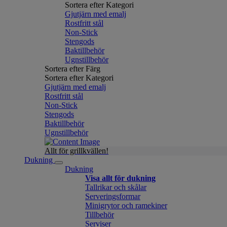
Sortera efter Kategori
Gjutjärn med emalj
Rostfritt stål
Non-Stick
Stengods
Baktillbehör
Ugnstillbehör
Sortera efter Färg
Sortera efter Kategori
Gjutjärn med emalj
Rostfritt stål
Non-Stick
Stengods
Baktillbehör
Ugnstillbehör
Allt för grillkvällen!
Dukning
Dukning
Visa allt för dukning
Tallrikar och skålar
Serveringsformar
Minigrytor och ramekiner
Tillbehör
Serviser