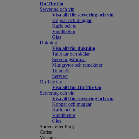
On The Go
Servering och vin
Visa allt för servering och vin
Koppar och muggar
Kaffe och te
Vintillbehör
Glas
Dukning
Visa allt för dukning
Tallrikar och skålar
Serveringsformar
Minigrytor och ramekiner
Tillbehör
Serviser
On The Go
Visa allt för On The Go
Servering och vin
Visa allt för servering och vin
Koppar och muggar
Kaffe och te
Vintillbehör
Glas
Sortera efter Färg
Cerise
Volcanic