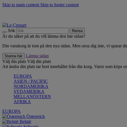
Skip to main content
Skip to footer content
Upptäck säsongens nyheter |
Shoppa nu
Anmäl dig till vårt nyhetsbrev och spara 10 % på ditt första köp.*
Fri frakt vid köp över 499 kr.
Sök
Rensa
Är du säker på att du vill lämna den här sidan?
Din varukorg är tom på den nya sidan. Men oroa dig inte, vi sparar din
Lämna sidan
Stanna här
Välj din plats
Välj din plats
Att ändra din plats tar bort innehållet från din korg. Varor som köps on
EUROPA
ASIEN / PACIFIC
NORDAMERIKA
SYDAMERIKA
MELLANÖSTERN
AFRIKA
EUROPA
Österreich
België
Schweiz