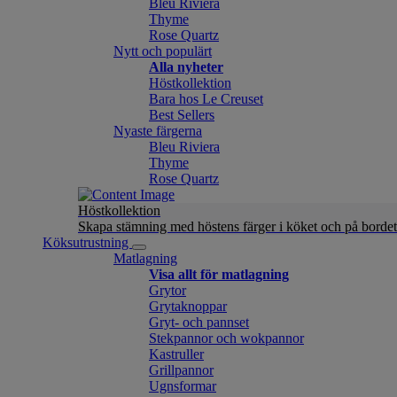
Bleu Riviera
Thyme
Rose Quartz
Nytt och populärt
Alla nyheter
Höstkollektion
Bara hos Le Creuset
Best Sellers
Nyaste färgerna
Bleu Riviera
Thyme
Rose Quartz
Höstkollektion
Skapa stämning med höstens färger i köket och på bordet
Köksutrustning
Matlagning
Visa allt för matlagning
Grytor
Grytaknoppar
Gryt- och pannset
Stekpannor och wokpannor
Kastruller
Grillpannor
Ugnsformar