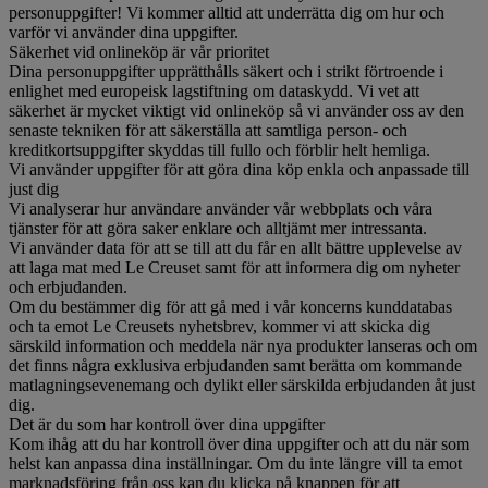
personuppgifter! Vi kommer alltid att underrätta dig om hur och
varför vi använder dina uppgifter.
Säkerhet vid onlineköp är vår prioritet
Dina personuppgifter upprätthålls säkert och i strikt förtroende i
enlighet med europeisk lagstiftning om dataskydd. Vi vet att
säkerhet är mycket viktigt vid onlineköp så vi använder oss av den
senaste tekniken för att säkerställa att samtliga person- och
kreditkortsuppgifter skyddas till fullo och förblir helt hemliga.
Vi använder uppgifter för att göra dina köp enkla och anpassade till
just dig
Vi analyserar hur användare använder vår webbplats och våra
tjänster för att göra saker enklare och alltjämt mer intressanta.
Vi använder data för att se till att du får en allt bättre upplevelse av
att laga mat med Le Creuset samt för att informera dig om nyheter
och erbjudanden.
Om du bestämmer dig för att gå med i vår koncerns kunddatabas
och ta emot Le Creusets nyhetsbrev, kommer vi att skicka dig
särskild information och meddela när nya produkter lanseras och om
det finns några exklusiva erbjudanden samt berätta om kommande
matlagningsevenemang och dylikt eller särskilda erbjudanden åt just
dig.
Det är du som har kontroll över dina uppgifter
Kom ihåg att du har kontroll över dina uppgifter och att du när som
helst kan anpassa dina inställningar. Om du inte längre vill ta emot
marknadsföring från oss kan du klicka på knappen för att