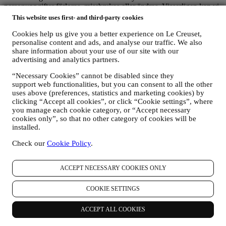
personuppgifter förloras, missbrukas eller ändras. Visserligen kan vi
inte garantera att ingen av dessa händelser någonsin kommer att
This website uses first- and third-party cookies
inträffa, men vi gör vårt bästa för att förebygga dem.
Var
– I syfte att erbjuda de tjänster som beskrivits ovan kan det
Cookies help us give you a better experience on Le Creuset,
hända att dina uppgifter bearbetas eller lagras både inom och utanför
personalise content and ads, and analyse our traffic. We also
share information about your use of our site with our
ditt bosättningsland samt både inom och utanför Europeiska
advertising and analytics partners.
ekonomiska samarbetsområdet (EES). Med tanke på Le Creuset-
verksamhetens globala omfattning kan det hända att vissa filialer och
“Necessary Cookies” cannot be disabled since they
affärspartner, som agerar i egenskap av personuppgiftsbearbetare
support web functionalities, but you can consent to all the other
(processors) och som är etablerade i ett annat land än ditt
uses above (preferences, statistics and marketing cookies) by
bosättningsland eller i länder utanför EES, kommer åt dina
clicking “Accept all cookies”, or click “Cookie settings”, where
personuppgifter. I varje fall får dina personuppgifter överföras endast
you manage each cookie category, or “Accept necessary
till de länder utanför EES som enligt europeiska institutioner
cookies only”, so that no other category of cookies will be
erbjuder tillräckligt skydd (såsom Schweiz där Le Creuset Group
installed.
AG har sitt huvudkontor) eller annars under särskilda avtalsfästa
bestämmelser för att säkerställa att europeiska regler och standarder
Check our
Cookie Policy
.
med avseende på personuppgiftsskydd iakttas (vi använder oss
exempelvis av de så kallade standardklausuler som Europeiska
ACCEPT NECESSARY COOKIES ONLY
kommissionen förelägger). I varje fall kommer dina personuppgifter,
vid de tillfällen då de överförs till ett annat land än ditt
bosättningsland eller till länder utanför EES, att skyddas genom
COOKIE SETTINGS
tillräckliga säkerhetssystem som ständigt uppdateras och upprätthålls
in enlighet med dataskyddslagarna.
ACCEPT ALL COOKIES
5. Hur länge sparar vi dina uppgifter?
Vi kommer att spara dina personuppgifter så länge det behövs för att