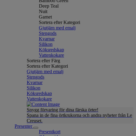
Bamboo Green
Deep Teal
Nuit
Garnet
Sortera efter Kategori
Gjutjärn med emalj
Stengods
Kvarnar
Silikon
Köksredskap
Vattenkokare
Sortera efter Färg
Sortera efter Kategori
Gjutjärn med emalj
Stengods
Kvarnar
Silikon
Köksredskap
Vattenkokare
Snygg förvaring för dina färska örter!
Spana in de fina örtkrukorna och andra nyheter från Le
Creuset.
Presenter
Presentkort