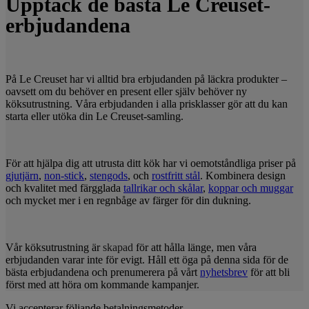
Upptäck de bästa Le Creuset-
erbjudandena
På Le Creuset har vi alltid bra erbjudanden på läckra produkter –
oavsett om du behöver en present eller själv behöver ny
köksutrustning. Våra erbjudanden i alla prisklasser gör att du kan
starta eller utöka din Le Creuset-samling.
För att hjälpa dig att utrusta ditt kök har vi oemotståndliga priser på
gjutjärn
,
non-stick
,
stengods
, och
rostfritt stål
. Kombinera design
och kvalitet med färgglada
tallrikar och skålar
,
koppar och muggar
och mycket mer i en regnbåge av färger för din dukning.
Vår köksutrustning är
skapad
för att hålla länge, men våra
erbjudanden varar inte för evigt. Håll ett öga på denna sida för de
bästa erbjudandena och prenumerera på vårt
nyhetsbrev
för att bli
först med att höra om kommande kampanjer.
Vi accepterar följande betalningsmetoder