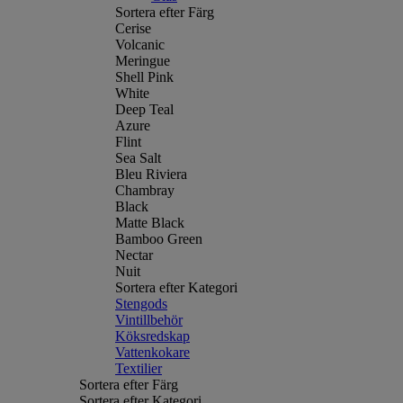
Sortera efter Färg
Cerise
Volcanic
Meringue
Shell Pink
White
Deep Teal
Azure
Flint
Sea Salt
Bleu Riviera
Chambray
Black
Matte Black
Bamboo Green
Nectar
Nuit
Sortera efter Kategori
Stengods
Vintillbehör
Köksredskap
Vattenkokare
Textilier
Sortera efter Färg
Sortera efter Kategori