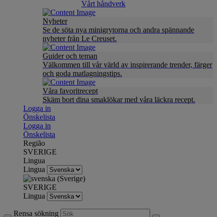
Vårt håndverk
Nyheter
Se de söta nya minigrytorna och andra spännande
nyheter från Le Creuset.
Guider och teman
Välkommen till vår värld av inspirerande trender, färger
och goda matlagningstips.
Våra favoritrecept
Skäm bort dina smaklökar med våra läckra recept.
Logga in
Önskelista
Logga in
Önskelista
Região
SVERIGE
Lingua
Lingua
SVERIGE
Lingua
Rensa sökning