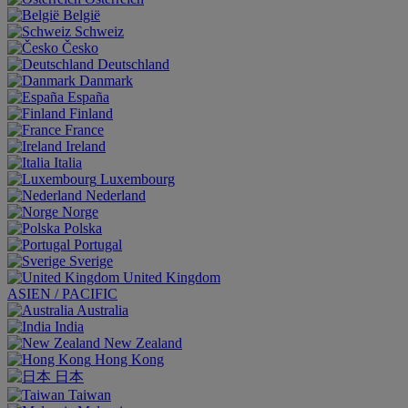
België
Schweiz
Česko
Deutschland
Danmark
España
Finland
France
Ireland
Italia
Luxembourg
Nederland
Norge
Polska
Portugal
Sverige
United Kingdom
ASIEN / PACIFIC
Australia
India
New Zealand
Hong Kong
日本
Taiwan