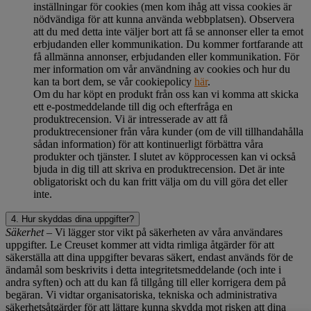
inställningar för cookies (men kom ihåg att vissa cookies är
nödvändiga för att kunna använda webbplatsen). Observera
att du med detta inte väljer bort att få se annonser eller ta emot
erbjudanden eller kommunikation. Du kommer fortfarande att
få allmänna annonser, erbjudanden eller kommunikation. För
mer information om vår användning av cookies och hur du
kan ta bort dem, se vår cookiepolicy
här
.
Om du har köpt en produkt från oss kan vi komma att skicka
ett e-postmeddelande till dig och efterfråga en
produktrecension. Vi är intresserade av att få
produktrecensioner från våra kunder (om de vill tillhandahålla
sådan information) för att kontinuerligt förbättra våra
produkter och tjänster. I slutet av köpprocessen kan vi också
bjuda in dig till att skriva en produktrecension. Det är inte
obligatoriskt och du kan fritt välja om du vill göra det eller
inte.
4. Hur skyddas dina uppgifter?
Säkerhet
– Vi lägger stor vikt på säkerheten av våra användares
uppgifter. Le Creuset kommer att vidta rimliga åtgärder för att
säkerställa att dina uppgifter bevaras säkert, endast används för de
ändamål som beskrivits i detta integritetsmeddelande (och inte i
andra syften) och att du kan få tillgång till eller korrigera dem på
begäran. Vi vidtar organisatoriska, tekniska och administrativa
säkerhetsåtgärder för att lättare kunna skydda mot risken att dina