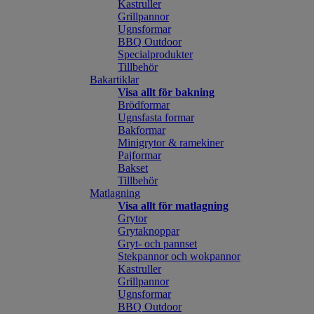
Kastruller
Grillpannor
Ugnsformar
BBQ Outdoor
Specialprodukter
Tillbehör
Bakartiklar
Visa allt för bakning
Brödformar
Ugnsfasta formar
Bakformar
Minigrytor & ramekiner
Pajformar
Bakset
Tillbehör
Matlagning
Visa allt för matlagning
Grytor
Grytaknoppar
Gryt- och pannset
Stekpannor och wokpannor
Kastruller
Grillpannor
Ugnsformar
BBQ Outdoor