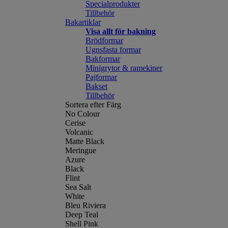
Specialprodukter
Tillbehör
Bakartiklar
Visa allt för bakning
Brödformar
Ugnsfasta formar
Bakformar
Minigrytor & ramekiner
Pajformar
Bakset
Tillbehör
Sortera efter Färg
No Colour
Cerise
Volcanic
Matte Black
Meringue
Azure
Black
Flint
Sea Salt
White
Bleu Riviera
Deep Teal
Shell Pink