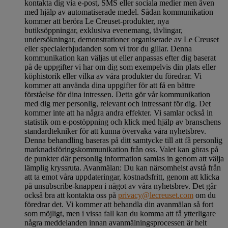
kontakta dig via e-post, SMS eller sociala medier men även
med hjälp av automatiserade medel. Sådan kommunikation
kommer att beröra Le Creuset-produkter, nya
butiksöppningar, exklusiva evenemang, tävlingar,
undersökningar, demonstrationer organiserade av Le Creuset
eller specialerbjudanden som vi tror du gillar. Denna
kommunikation kan väljas ut eller anpassas efter dig baserat
på de uppgifter vi har om dig som exempelvis din plats eller
köphistorik eller vilka av våra produkter du föredrar. Vi
kommer att använda dina uppgifter för att få en bättre
förståelse för dina intressen. Detta gör vår kommunikation
med dig mer personlig, relevant och intressant för dig. Det
kommer inte att ha några andra effekter. Vi samlar också in
statistik om e-postöppning och klick med hjälp av branschens
standardtekniker för att kunna övervaka våra nyhetsbrev.
Denna behandling baseras på ditt samtycke till att få personlig
marknadsföringskommunikation från oss. Valet kan göras på
de punkter där personlig information samlas in genom att välja
lämplig kryssruta. Avanmälan: Du kan närsomhelst avstå från
att ta emot våra uppdateringar, kostnadsfritt, genom att klicka
på unsubscribe-knappen i något av våra nyhetsbrev. Det går
också bra att kontakta oss på
privacy@lecreuset.com
om du
föredrar det. Vi kommer att behandla din avanmälan så fort
som möjligt, men i vissa fall kan du komma att få ytterligare
några meddelanden innan avanmälningsprocessen är helt