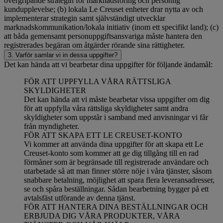
övergripande strategin för marknadsföring och personlig
kundupplevelse; (b) lokala Le Creuset enheter drar nytta av och
implementerar strategin samt självständigt utvecklar
marknadskommunikation/lokala initiativ (inom ett specifikt land); (c)
att båda gemensamt personuppgiftsansvariga måste hantera den
registrerades begäran om åtgärder rörande sina rättigheter.
3. Varför samlar vi in dessa uppgifter?
Det kan hända att vi bearbetar dina uppgifter för följande ändamål:
FÖR ATT UPPFYLLA VÅRA RÄTTSLIGA
SKYLDIGHETER
Det kan hända att vi måste bearbetar vissa uppgifter om dig
för att uppfylla våra rättsliga skyldigheter samt andra
skyldigheter som uppstår i samband med anvisningar vi får
från myndigheter.
FÖR ATT SKAPA ETT LE CREUSET-KONTO
Vi kommer att använda dina uppgifter för att skapa ett Le
Creuset-konto som kommer att ge dig tillgång till en rad
förmåner som är begränsade till registrerade användare och
utarbetade så att man finner större nöje i våra tjänster, såsom
snabbare betalning, möjlighet att spara flera leveransadresser,
se och spåra beställningar. Sådan bearbetning bygger på ett
avtalsfäst utförande av denna tjänst.
FÖR ATT HANTERA DINA BESTÄLLNINGAR OCH
ERBJUDA DIG VÅRA PRODUKTER, VÅRA