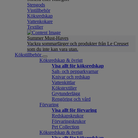
Stengods
Vintillbehör
Köksredskap
Vattenkokare
Textilier
Summer Must-Haves
Vackra sommarfärger och produkter från Le Creuset
som du inte kan vara utan.
Kökstillbehör
Köksredskap & övrigt
Visa allt för köksredskap
Salt- och pepparkvarnar
Knivar och redskap
Vattenkittlar
Kökstextilier
Grytunderlägg
Rengöring och vård
Förvaring
Visa allt för förvaring
Redskapskrukor
Förvaringskrukor
Pet Collection
Köksredskap & övrigt
Visa allt för köksredskap