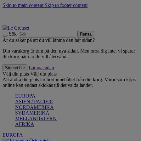
Skip to main content
Skip to footer content
Upptäck säsongens nyheter |
Shoppa nu
Anmäl dig till vårt nyhetsbrev och spara 10 % på ditt första köp.*
Fri frakt vid köp över 499 kr.
Sök
Rensa
Är du säker på att du vill lämna den här sidan?
Din varukorg är tom på den nya sidan. Men oroa dig inte, vi sparar
din korg här när du vill återvända.
Lämna sidan
Stanna här
Välj din plats
Välj din plats
Att ändra din plats tar bort innehållet från din korg. Varor som köps
online kan endast skickas till det valda landet.
EUROPA
ASIEN / PACIFIC
NORDAMERIKA
SYDAMERIKA
MELLANÖSTERN
AFRIKA
EUROPA
Österreich