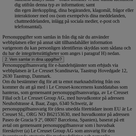
dig utifrån denna typ av information; samt
din egen återkoppling, dina begäranden, klagomål, frågor eller
interaktioner med oss (som exempelvis dina meddelanden,
chattmeddelanden, inlägg på sociala medier, e-post och
telefonsamtal).
Personuppgifter som samlas in från dig när du använder
webbplatsen eller på annat sätt tillhandahåller information
varigenom du kan personligen identifieras skyddas som sådana och
du har de integritetsrättigheter som anges i paragraf H) nedan.
2. Vem samlar in dina uppgifter?
Personuppgiftsansvarig för e-handelstjänster som erbjuds via
webbplatsen är Le Creuset Scandinavia, Taastrup Hovedgade 12,
2630 Taastrup, Danmark.
Om du bestämmer dig för att ta emot marknadsföring från oss
kommer du att gå med i Le Creuset-koncernens kunddatabas som
hanteras, som gemensamt personuppgiftsansvariga, av Le Creuset
Filial och Le Creuset Group AG, med huvudkontor på adressen
Neuhofstrasse 4, Baar, Zugo, 6340 Schweiz, är
personuppgiftsansvarig för (dess utsedda företrädare inom EU är Le
Creuset SL, ORG NO B62153630, med huvudkontor på adressen
Paseo de Gracia 9 2º, 08007 Barcelona, Spanien), baserat på ett
avtal om gemensamt personuppgiftsansvar som i huvudsak
föreskriver (a) Le Creuset Group AG som ansvarig för den