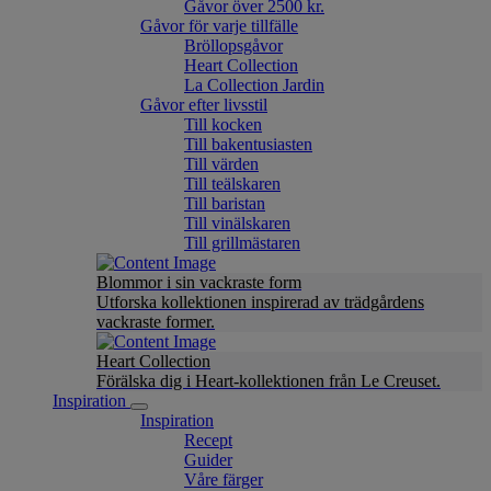
Gåvor över 2500 kr.
Gåvor för varje tillfälle
Bröllopsgåvor
Heart Collection
La Collection Jardin
Gåvor efter livsstil
Till kocken
Till bakentusiasten
Till värden
Till teälskaren
Till baristan
Till vinälskaren
Till grillmästaren
Blommor i sin vackraste form
Utforska kollektionen inspirerad av trädgårdens
vackraste former.
Heart Collection
Förälska dig i Heart-kollektionen från Le Creuset.
Inspiration
Inspiration
Recept
Guider
Våre färger