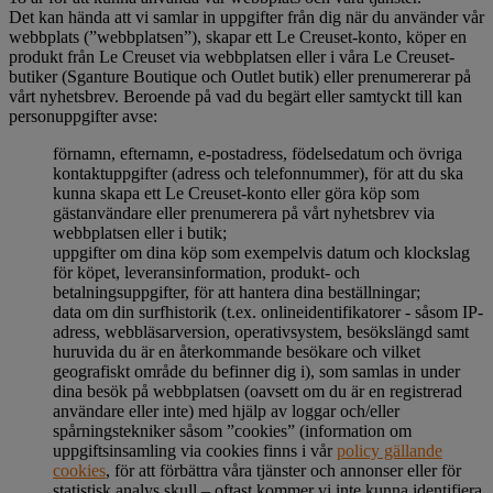
Det kan hända att vi samlar in uppgifter från dig när du använder vår
webbplats (”webbplatsen”), skapar ett Le Creuset-konto, köper en
produkt från Le Creuset via webbplatsen eller i våra Le Creuset-
butiker (Sganture Boutique och Outlet butik) eller prenumererar på
vårt nyhetsbrev. Beroende på vad du begärt eller samtyckt till kan
personuppgifter avse:
förnamn, efternamn, e-postadress, födelsedatum och övriga
kontaktuppgifter (adress och telefonnummer), för att du ska
kunna skapa ett Le Creuset-konto eller göra köp som
gästanvändare eller prenumerera på vårt nyhetsbrev via
webbplatsen eller i butik;
uppgifter om dina köp som exempelvis datum och klockslag
för köpet, leveransinformation, produkt- och
betalningsuppgifter, för att hantera dina beställningar;
data om din surfhistorik (t.ex. onlineidentifikatorer - såsom IP-
adress, webbläsarversion, operativsystem, besökslängd samt
huruvida du är en återkommande besökare och vilket
geografiskt område du befinner dig i), som samlas in under
dina besök på webbplatsen (oavsett om du är en registrerad
användare eller inte) med hjälp av loggar och/eller
spårningstekniker såsom ”cookies” (information om
uppgiftsinsamling via cookies finns i vår
policy gällande
cookies
, för att förbättra våra tjänster och annonser eller för
statistisk analys skull – oftast kommer vi inte kunna identifiera