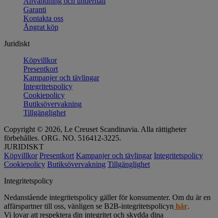
Användning och underhåll
Garanti
Kontakta oss
Ångrat köp
Juridiskt
Köpvillkor
Presentkort
Kampanjer och tävlingar
Integritetspolicy
Cookiepolicy
Butiksövervakning
Tillgänglighet
Copyright © 2026, Le Creuset Scandinavia. Alla rättigheter
förbehålles. ORG. NO. 516412-3225.
JURIDISKT
Köpvillkor
Presentkort
Kampanjer och tävlingar
Integritetspolicy
Cookiepolicy
Butiksövervakning
Tillgänglighet
Integritetspolicy
Nedanstående integritetspolicy gäller för konsumenter. Om du är en
affärspartner till oss, vänligen se B2B-integritetspolicyn
här
.
Vi lovar att respektera din integritet och skydda dina