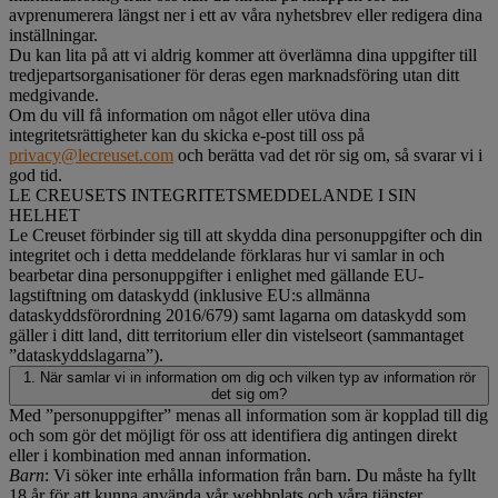
avprenumerera längst ner i ett av våra nyhetsbrev eller redigera dina
inställningar.
Du kan lita på att vi aldrig kommer att överlämna dina uppgifter till
tredjepartsorganisationer för deras egen marknadsföring utan ditt
medgivande.
Om du vill få information om något eller utöva dina
integritetsrättigheter kan du skicka e-post till oss på
privacy@lecreuset.com
och berätta vad det rör sig om, så svarar vi i
god tid.
LE CREUSETS INTEGRITETSMEDDELANDE I SIN
HELHET
Le Creuset förbinder sig till att skydda dina personuppgifter och din
integritet och i detta meddelande förklaras hur vi samlar in och
bearbetar dina personuppgifter i enlighet med gällande EU-
lagstiftning om dataskydd (inklusive EU:s allmänna
dataskyddsförordning 2016/679) samt lagarna om dataskydd som
gäller i ditt land, ditt territorium eller din vistelseort (sammantaget
”dataskyddslagarna”).
1. När samlar vi in information om dig och vilken typ av information rör
det sig om?
Med ”personuppgifter” menas all information som är kopplad till dig
och som gör det möjligt för oss att identifiera dig antingen direkt
eller i kombination med annan information.
Barn
: Vi söker inte erhålla information från barn. Du måste ha fyllt
18 år för att kunna använda vår webbplats och våra tjänster.