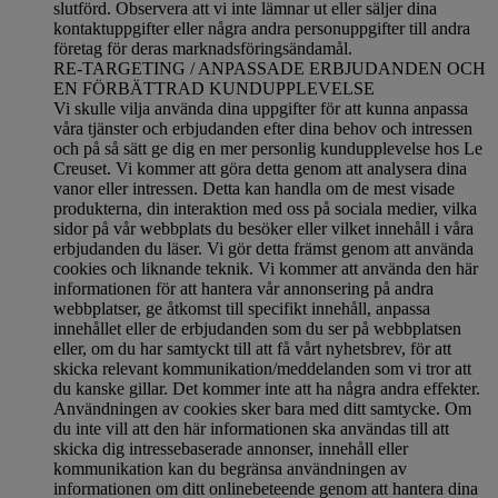
slutförd.
Observera att vi inte lämnar ut eller säljer dina
kontaktuppgifter eller några andra personuppgifter till andra
företag för deras marknadsföringsändamål
.
RE-TARGETING / ANPASSADE ERBJUDANDEN OCH
EN FÖRBÄTTRAD KUNDUPPLEVELSE
Vi skulle vilja använda dina uppgifter för att kunna anpassa
våra tjänster och erbjudanden efter dina behov och intressen
och på så sätt ge dig en mer personlig kundupplevelse hos Le
Creuset. Vi kommer att göra detta genom att analysera dina
vanor eller intressen. Detta kan handla om de mest visade
produkterna, din interaktion med oss på sociala medier, vilka
sidor på vår webbplats du besöker eller vilket innehåll i våra
erbjudanden du läser. Vi gör detta främst genom att använda
cookies och liknande teknik. Vi kommer att använda den här
informationen för att hantera vår annonsering på andra
webbplatser, ge åtkomst till specifikt innehåll, anpassa
innehållet eller de erbjudanden som du ser på webbplatsen
eller, om du har samtyckt till att få vårt nyhetsbrev, för att
skicka relevant kommunikation/meddelanden som vi tror att
du kanske gillar. Det kommer inte att ha några andra effekter.
Användningen av cookies sker bara med ditt samtycke. Om
du inte vill att den här informationen ska användas till att
skicka dig intressebaserade annonser, innehåll eller
kommunikation kan du begränsa användningen av
informationen om ditt onlinebeteende genom att hantera dina