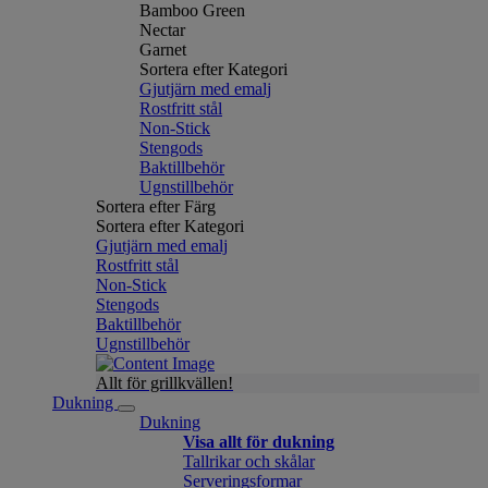
Bamboo Green
Nectar
Garnet
Sortera efter Kategori
Gjutjärn med emalj
Rostfritt stål
Non-Stick
Stengods
Baktillbehör
Ugnstillbehör
Sortera efter Färg
Sortera efter Kategori
Gjutjärn med emalj
Rostfritt stål
Non-Stick
Stengods
Baktillbehör
Ugnstillbehör
Allt för grillkvällen!
Dukning
Dukning
Visa allt för dukning
Tallrikar och skålar
Serveringsformar