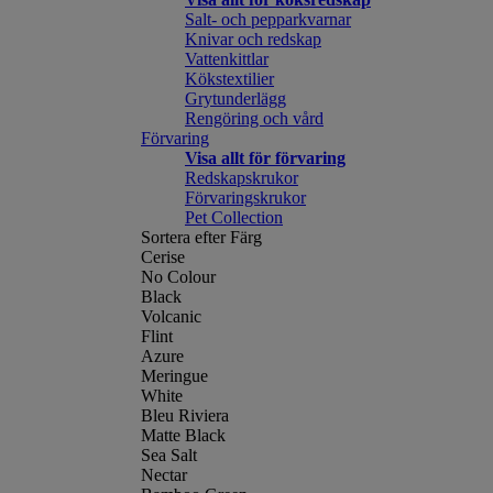
Salt- och pepparkvarnar
Knivar och redskap
Vattenkittlar
Kökstextilier
Grytunderlägg
Rengöring och vård
Förvaring
Visa allt för förvaring
Redskapskrukor
Förvaringskrukor
Pet Collection
Sortera efter Färg
Cerise
No Colour
Black
Volcanic
Flint
Azure
Meringue
White
Bleu Riviera
Matte Black
Sea Salt
Nectar