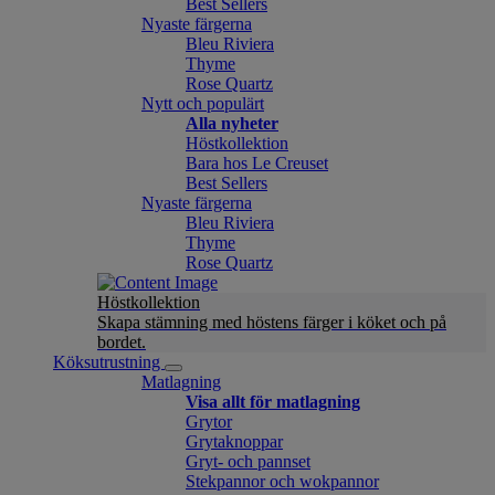
Best Sellers
Nyaste färgerna
Bleu Riviera
Thyme
Rose Quartz
Nytt och populärt
Alla nyheter
Höstkollektion
Bara hos Le Creuset
Best Sellers
Nyaste färgerna
Bleu Riviera
Thyme
Rose Quartz
Höstkollektion
Skapa stämning med höstens färger i köket och på
bordet.
Köksutrustning
Matlagning
Visa allt för matlagning
Grytor
Grytaknoppar
Gryt- och pannset
Stekpannor och wokpannor