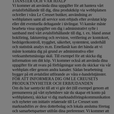
TJÄNSTER OCH VÅR HJÄLP
Vi kommer att använda dina uppgifter för att hantera vårt
avtalsförhållande till dig, dina produktköp via webbplatsen
och/eller i våra Le Creuset butiker, användning av
webbplatsen samt all service som erbjuds efter avslutat köp
eller ditt eventuella deltagande i tävlingar. Vi kanske måste
bearbeta vissa uppgifter om dig i administrativt syfte i
samband med vårt avtalsförhållande till dig, t. ex. bland annat
bokföring, fakturering och revision, verifiering av kontokort,
bedrägerikontroll, trygghet, säkerhet, systemtest, underhåll
och statistisk analys m.m. Emellanåt kan det hända att vi
måste kontakta dig på grund av administrativa eller
verksamhetsmässiga skäl. Till exempel för att skicka dig
information om ditt köp. Vi kommer också att använda dina
uppgifter för att svara på förfrågningar som du skickar via vår
webbplats eller genom andra kanaler. Sådan bearbetning
bygger på ett avtalsfäst utförande av våra e-handelstjänster.
FÖR ATT INFORMERA DIG OM LE CREUSETS
PRODUKTNYHETER OCH ERBJUDANDEN
Om du har samtyckt till att vi gör det (till exempel genom att
prenumerera på vårt nyhetsbrev när du skapar ett konto på
webbplatsen), skickar vi dig marknadsföringskommunikation
och nyheter om initiativ relaterade till Le Creuset som
marknadsförs av dess dotterbolag och lokala anslutna företag
och samarbetspartner utifrån dina preferenser. Vi kommer att