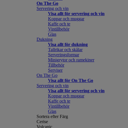
On The Go
Servering och vin
Visa allt för servering och vin
Koppar och muggar
Kaffe och te
Vintillbehör
Glas
Dukning
Visa allt för dukning
Tallrikar och skålar
Serveringsformar
Minigrytor och ramekiner
Tillbehör
Serviser
On The Go
Visa allt för On The Go
Servering och vin
Visa allt för servering och vin
Koppar och muggar
Kaffe och te
Vintillbehör
Glas
Sortera efter Färg
Cerise
Volcanic