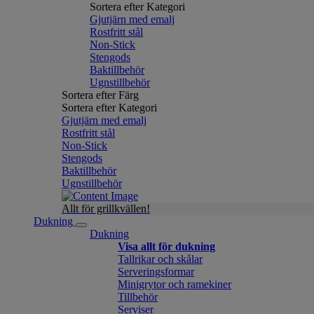
Sortera efter Kategori
Gjutjärn med emalj
Rostfritt stål
Non-Stick
Stengods
Baktillbehör
Ugnstillbehör
Sortera efter Färg
Sortera efter Kategori
Gjutjärn med emalj
Rostfritt stål
Non-Stick
Stengods
Baktillbehör
Ugnstillbehör
Allt för grillkvällen!
Dukning
Dukning
Visa allt för dukning
Tallrikar och skålar
Serveringsformar
Minigrytor och ramekiner
Tillbehör
Serviser