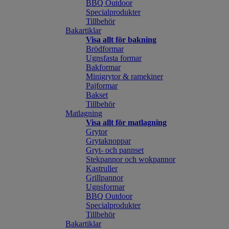
BBQ Outdoor
Specialprodukter
Tillbehör
Bakartiklar
Visa allt för bakning
Brödformar
Ugnsfasta formar
Bakformar
Minigrytor & ramekiner
Pajformar
Bakset
Tillbehör
Matlagning
Visa allt för matlagning
Grytor
Grytaknoppar
Gryt- och pannset
Stekpannor och wokpannor
Kastruller
Grillpannor
Ugnsformar
BBQ Outdoor
Specialprodukter
Tillbehör
Bakartiklar