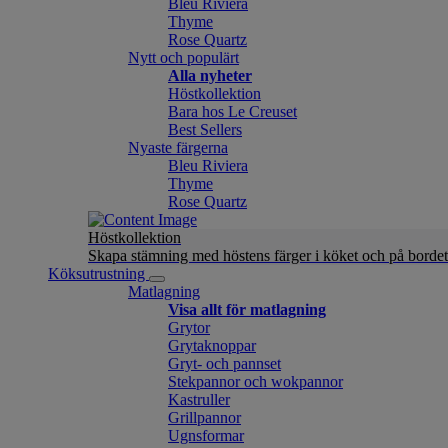
Bleu Riviera
Thyme
Rose Quartz
Nytt och populärt
Alla nyheter
Höstkollektion
Bara hos Le Creuset
Best Sellers
Nyaste färgerna
Bleu Riviera
Thyme
Rose Quartz
Höstkollektion
Skapa stämning med höstens färger i köket och på bordet
Köksutrustning
Matlagning
Visa allt för matlagning
Grytor
Grytaknoppar
Gryt- och pannset
Stekpannor och wokpannor
Kastruller
Grillpannor
Ugnsformar