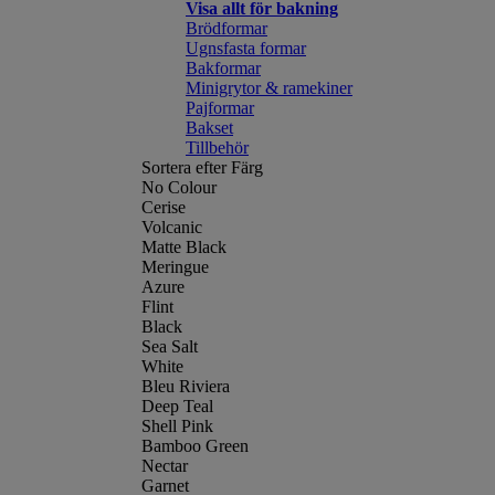
Visa allt för bakning
Brödformar
Ugnsfasta formar
Bakformar
Minigrytor & ramekiner
Pajformar
Bakset
Tillbehör
Sortera efter Färg
No Colour
Cerise
Volcanic
Matte Black
Meringue
Azure
Flint
Black
Sea Salt
White
Bleu Riviera
Deep Teal
Shell Pink
Bamboo Green
Nectar
Garnet