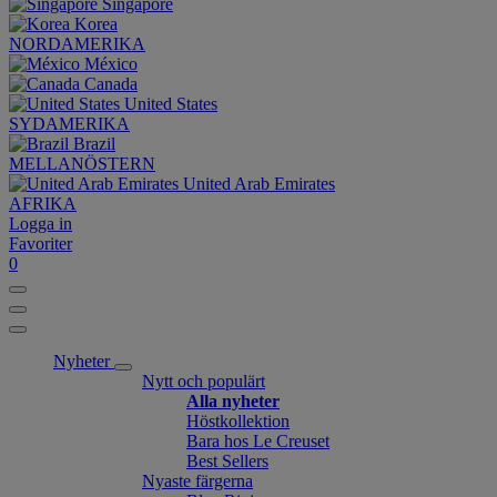
Singapore
Korea
NORDAMERIKA
México
Canada
United States
SYDAMERIKA
Brazil
MELLANÖSTERN
United Arab Emirates
AFRIKA
Logga in
Favoriter
0
Nyheter
Nytt och populärt
Alla nyheter
Höstkollektion
Bara hos Le Creuset
Best Sellers
Nyaste färgerna