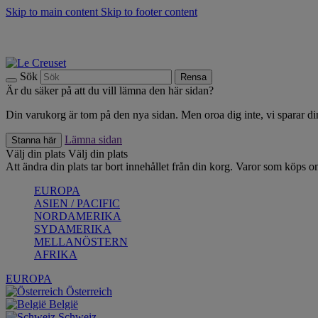
Skip to main content
Skip to footer content
Upptäck säsongens nyheter |
Shoppa nu
Anmäl dig till vårt nyhetsbrev och spara 10 % på ditt första köp.*
Fri frakt vid köp över 499 kr.
Sök
Rensa
Är du säker på att du vill lämna den här sidan?
Din varukorg är tom på den nya sidan. Men oroa dig inte, vi sparar din
Lämna sidan
Stanna här
Välj din plats
Välj din plats
Att ändra din plats tar bort innehållet från din korg. Varor som köps on
EUROPA
ASIEN / PACIFIC
NORDAMERIKA
SYDAMERIKA
MELLANÖSTERN
AFRIKA
EUROPA
Österreich
België
Schweiz