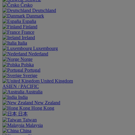
Česko
Deutschland
Danmark
España
Finland
France
Ireland
Italia
Luxembourg
Nederland
Norge
Polska
Portugal
Sverige
United Kingdom
ASIEN / PACIFIC
Australia
India
New Zealand
Hong Kong
日本
Taiwan
Malaysia
China