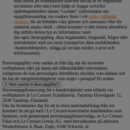
dina besök på webbplatsen (oavsett om du är en registrerad
användare eller inte) med hjälp av loggar och/eller
spårningstekniker såsom ”cookies” (information om
uppgiftsinsamling via cookies finns i vår
policy gällande
cookies
, för att förbättra våra tjänster och annonser eller för
statistisk analys skull – oftast kommer vi inte kunna identifiera
dig utifrån denna typ av information; samt
din egen återkoppling, dina begäranden, klagomål, frågor eller
interaktioner med oss (som exempelvis dina meddelanden,
chattmeddelanden, inlägg på sociala medier, e-post och
telefonsamtal).
Personuppgifter som samlas in från dig när du använder
webbplatsen eller på annat sätt tillhandahåller information
varigenom du kan personligen identifieras skyddas som sådana och
du har de integritetsrättigheter som anges i paragraf H) nedan.
2. Vem samlar in dina uppgifter?
Personuppgiftsansvarig för e-handelstjänster som erbjuds via
webbplatsen är Le Creuset Scandinavia, Taastrup Hovedgade 12,
2630 Taastrup, Danmark.
Om du bestämmer dig för att ta emot marknadsföring från oss
kommer du att gå med i Le Creuset-koncernens kunddatabas som
hanteras, som gemensamt personuppgiftsansvariga, av Le Creuset
Filial och Le Creuset Group AG, med huvudkontor på adressen
Neuhofstrasse 4, Baar, Zugo, 6340 Schweiz, är