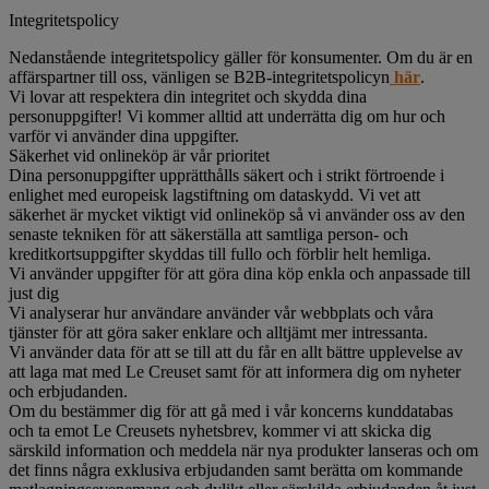
Integritetspolicy
Nedanstående integritetspolicy gäller för konsumenter. Om du är en
affärspartner till oss, vänligen se B2B-integritetspolicyn
här
.
Vi lovar att respektera din integritet och skydda dina
personuppgifter! Vi kommer alltid att underrätta dig om hur och
varför vi använder dina uppgifter.
Säkerhet vid onlineköp är vår prioritet
Dina personuppgifter upprätthålls säkert och i strikt förtroende i
enlighet med europeisk lagstiftning om dataskydd. Vi vet att
säkerhet är mycket viktigt vid onlineköp så vi använder oss av den
senaste tekniken för att säkerställa att samtliga person- och
kreditkortsuppgifter skyddas till fullo och förblir helt hemliga.
Vi använder uppgifter för att göra dina köp enkla och anpassade till
just dig
Vi analyserar hur användare använder vår webbplats och våra
tjänster för att göra saker enklare och alltjämt mer intressanta.
Vi använder data för att se till att du får en allt bättre upplevelse av
att laga mat med Le Creuset samt för att informera dig om nyheter
och erbjudanden.
Om du bestämmer dig för att gå med i vår koncerns kunddatabas
och ta emot Le Creusets nyhetsbrev, kommer vi att skicka dig
särskild information och meddela när nya produkter lanseras och om
det finns några exklusiva erbjudanden samt berätta om kommande