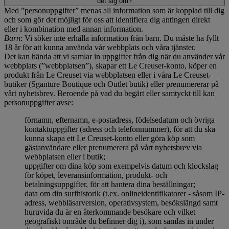
det sig om?
Med ”personuppgifter” menas all information som är kopplad till dig
och som gör det möjligt för oss att identifiera dig antingen direkt
eller i kombination med annan information.
Barn
: Vi söker inte erhålla information från barn. Du måste ha fyllt
18 år för att kunna använda vår webbplats och våra tjänster.
Det kan hända att vi samlar in uppgifter från dig när du använder vår
webbplats (”webbplatsen”), skapar ett Le Creuset-konto, köper en
produkt från Le Creuset via webbplatsen eller i våra Le Creuset-
butiker (Sganture Boutique och Outlet butik) eller prenumererar på
vårt nyhetsbrev. Beroende på vad du begärt eller samtyckt till kan
personuppgifter avse:
förnamn, efternamn, e-postadress, födelsedatum och övriga
kontaktuppgifter (adress och telefonnummer), för att du ska
kunna skapa ett Le Creuset-konto eller göra köp som
gästanvändare eller prenumerera på vårt nyhetsbrev via
webbplatsen eller i butik;
uppgifter om dina köp som exempelvis datum och klockslag
för köpet, leveransinformation, produkt- och
betalningsuppgifter, för att hantera dina beställningar;
data om din surfhistorik (t.ex. onlineidentifikatorer - såsom IP-
adress, webbläsarversion, operativsystem, besökslängd samt
huruvida du är en återkommande besökare och vilket
geografiskt område du befinner dig i), som samlas in under