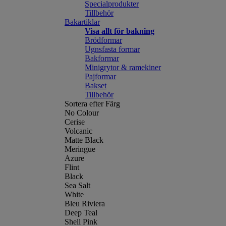
Specialprodukter
Tillbehör
Bakartiklar
Visa allt för bakning
Brödformar
Ugnsfasta formar
Bakformar
Minigrytor & ramekiner
Pajformar
Bakset
Tillbehör
Sortera efter Färg
No Colour
Cerise
Volcanic
Matte Black
Meringue
Azure
Flint
Black
Sea Salt
White
Bleu Riviera
Deep Teal
Shell Pink