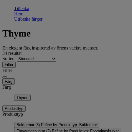
Tillbaka
Hem
Utforska färger
Thyme
En elegant färg inspirerad av örtens vackra nyanser.
34 resultat
Sortera
Filter
Filter
Färg
Färg
Thyme
Produkttyp
Produkttyp
Bakformar
(3)
Refine by Produkttyp: Bakformar
Förvaringsburkar
(2)
Refine by Produkttyp: Förvaringsburkar