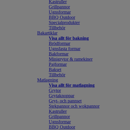
Kastruller
Grillpannor
Ugnsformar
BBQ Outdoor
Specialprodukter
Tillbehör
Bakartiklar
Visa allt för bakning
Brödformar
Ugnsfasta formar
Bakformar
Minigrytor & ramekiner
Pajformar
Bakset
Tillbehör
Matlagning
Visa allt för matlagning
Grytor
Grytaknoppar
Gryt- och pannset
Stekpannor och wokpannor
Kastruller
Grillpannor
Ugnsformar
BBQ Outdoor