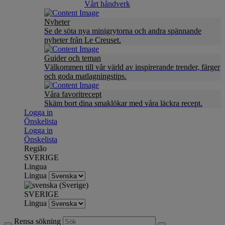
Vårt håndverk
Nyheter
Se de söta nya minigrytorna och andra spännande
nyheter från Le Creuset.
Guider och teman
Välkommen till vår värld av inspirerande trender, färger
och goda matlagningstips.
Våra favoritrecept
Skäm bort dina smaklökar med våra läckra recept.
Logga in
Önskelista
Logga in
Önskelista
Região
SVERIGE
Lingua
Lingua
SVERIGE
Lingua
Rensa sökning