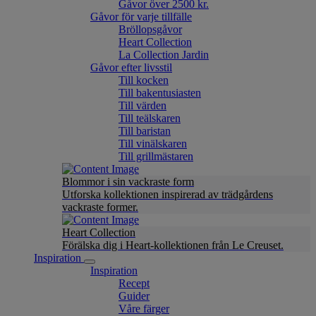
Gåvor över 2500 kr.
Gåvor för varje tillfälle
Bröllopsgåvor
Heart Collection
La Collection Jardin
Gåvor efter livsstil
Till kocken
Till bakentusiasten
Till värden
Till teälskaren
Till baristan
Till vinälskaren
Till grillmästaren
Blommor i sin vackraste form
Utforska kollektionen inspirerad av trädgårdens
vackraste former.
Heart Collection
Förälska dig i Heart-kollektionen från Le Creuset.
Inspiration
Inspiration
Recept
Guider
Våre färger