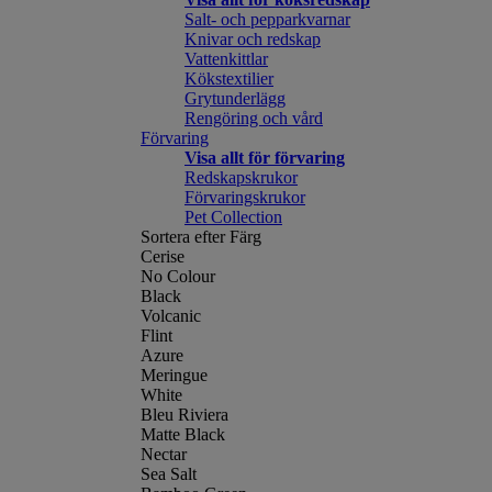
Salt- och pepparkvarnar
Knivar och redskap
Vattenkittlar
Kökstextilier
Grytunderlägg
Rengöring och vård
Förvaring
Visa allt för förvaring
Redskapskrukor
Förvaringskrukor
Pet Collection
Sortera efter Färg
Cerise
No Colour
Black
Volcanic
Flint
Azure
Meringue
White
Bleu Riviera
Matte Black
Nectar
Sea Salt