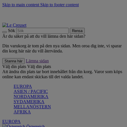
Skip to main content
Skip to footer content
Upptäck säsongens nyheter |
Shoppa nu
Anmäl dig till vårt nyhetsbrev och spara 10 % på ditt första köp.*
Fri frakt vid köp över 499 kr.
Sök
Rensa
Är du säker på att du vill lämna den här sidan?
Din varukorg är tom på den nya sidan. Men oroa dig inte, vi sparar
din korg här när du vill återvända.
Lämna sidan
Stanna här
Välj din plats
Välj din plats
Att ändra din plats tar bort innehållet från din korg. Varor som köps
online kan endast skickas till det valda landet.
EUROPA
ASIEN / PACIFIC
NORDAMERIKA
SYDAMERIKA
MELLANÖSTERN
AFRIKA
EUROPA
Österreich