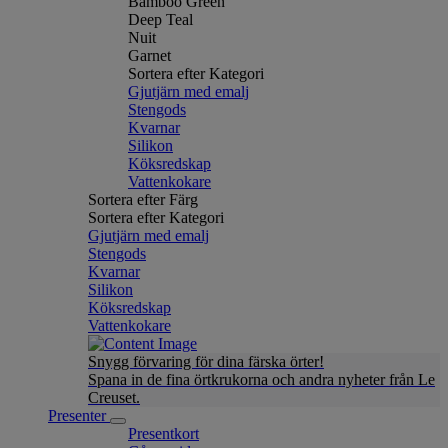
Bamboo Green
Deep Teal
Nuit
Garnet
Sortera efter Kategori
Gjutjärn med emalj
Stengods
Kvarnar
Silikon
Köksredskap
Vattenkokare
Sortera efter Färg
Sortera efter Kategori
Gjutjärn med emalj
Stengods
Kvarnar
Silikon
Köksredskap
Vattenkokare
Snygg förvaring för dina färska örter!
Spana in de fina örtkrukorna och andra nyheter från Le
Creuset.
Presenter
Presentkort