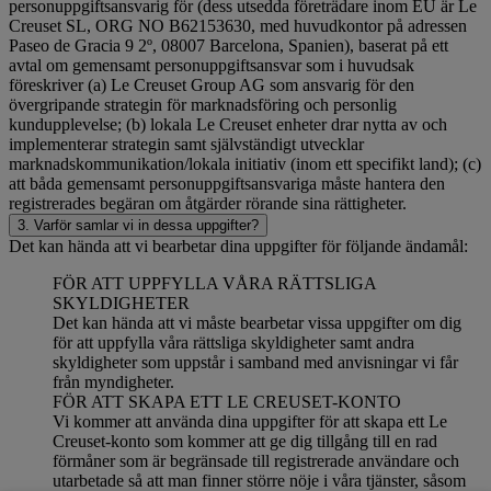
personuppgiftsansvarig för (dess utsedda företrädare inom EU är Le
Creuset SL, ORG NO B62153630, med huvudkontor på adressen
Paseo de Gracia 9 2º, 08007 Barcelona, Spanien), baserat på ett
avtal om gemensamt personuppgiftsansvar som i huvudsak
föreskriver (a) Le Creuset Group AG som ansvarig för den
övergripande strategin för marknadsföring och personlig
kundupplevelse; (b) lokala Le Creuset enheter drar nytta av och
implementerar strategin samt självständigt utvecklar
marknadskommunikation/lokala initiativ (inom ett specifikt land); (c)
att båda gemensamt personuppgiftsansvariga måste hantera den
registrerades begäran om åtgärder rörande sina rättigheter.
3. Varför samlar vi in dessa uppgifter?
Det kan hända att vi bearbetar dina uppgifter för följande ändamål:
FÖR ATT UPPFYLLA VÅRA RÄTTSLIGA
SKYLDIGHETER
Det kan hända att vi måste bearbetar vissa uppgifter om dig
för att uppfylla våra rättsliga skyldigheter samt andra
skyldigheter som uppstår i samband med anvisningar vi får
från myndigheter.
FÖR ATT SKAPA ETT LE CREUSET-KONTO
Vi kommer att använda dina uppgifter för att skapa ett Le
Creuset-konto som kommer att ge dig tillgång till en rad
förmåner som är begränsade till registrerade användare och
utarbetade så att man finner större nöje i våra tjänster, såsom