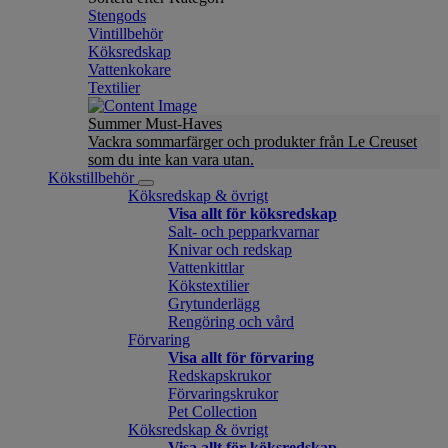
Stengods
Vintillbehör
Köksredskap
Vattenkokare
Textilier
Summer Must-Haves
Vackra sommarfärger och produkter från Le Creuset
som du inte kan vara utan.
Kökstillbehör
Köksredskap & övrigt
Visa allt för köksredskap
Salt- och pepparkvarnar
Knivar och redskap
Vattenkittlar
Kökstextilier
Grytunderlägg
Rengöring och vård
Förvaring
Visa allt för förvaring
Redskapskrukor
Förvaringskrukor
Pet Collection
Köksredskap & övrigt
Visa allt för köksredskap