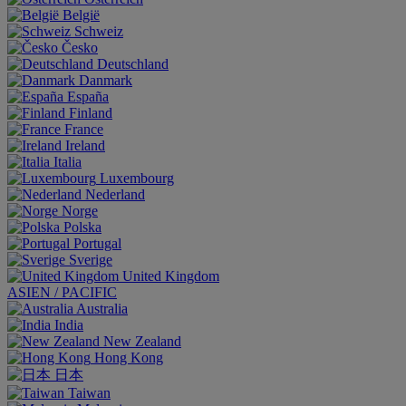
België
Schweiz
Česko
Deutschland
Danmark
España
Finland
France
Ireland
Italia
Luxembourg
Nederland
Norge
Polska
Portugal
Sverige
United Kingdom
ASIEN / PACIFIC
Australia
India
New Zealand
Hong Kong
日本
Taiwan