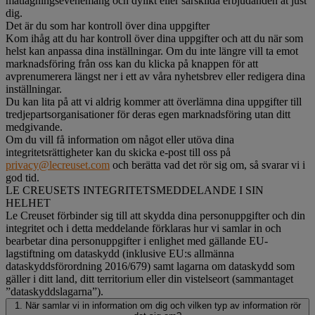
matlagningsevenemang och dylikt eller särskilda erbjudanden åt just
dig.
Det är du som har kontroll över dina uppgifter
Kom ihåg att du har kontroll över dina uppgifter och att du när som
helst kan anpassa dina inställningar. Om du inte längre vill ta emot
marknadsföring från oss kan du klicka på knappen för att
avprenumerera längst ner i ett av våra nyhetsbrev eller redigera dina
inställningar.
Du kan lita på att vi aldrig kommer att överlämna dina uppgifter till
tredjepartsorganisationer för deras egen marknadsföring utan ditt
medgivande.
Om du vill få information om något eller utöva dina
integritetsrättigheter kan du skicka e-post till oss på
privacy@lecreuset.com
och berätta vad det rör sig om, så svarar vi i
god tid.
LE CREUSETS INTEGRITETSMEDDELANDE I SIN
HELHET
Le Creuset förbinder sig till att skydda dina personuppgifter och din
integritet och i detta meddelande förklaras hur vi samlar in och
bearbetar dina personuppgifter i enlighet med gällande EU-
lagstiftning om dataskydd (inklusive EU:s allmänna
dataskyddsförordning 2016/679) samt lagarna om dataskydd som
gäller i ditt land, ditt territorium eller din vistelseort (sammantaget
”dataskyddslagarna”).
1. När samlar vi in information om dig och vilken typ av information rör