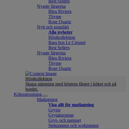
Best Sellers
Nyaste färgerna
Bleu Riviera
Thyme
Rose Quartz
Nytt och populärt
Alla nyheter
Höstkollektion
Bara hos Le Creuset
Best Sellers
Nyaste färgerna
Bleu Riviera
Thyme
Rose Quartz
Höstkollektion
Skapa stämning med höstens färger i köket och på
bordet.
Köksutrustning
Matlagning
Visa allt för matlagning
Grytor
Grytaknoppar
Gryt- och pannset
Stekpannor och wokpannor