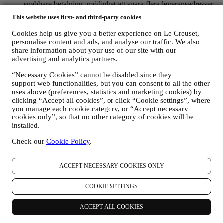
snabbare betalning, möjlighet att spara flera leveransadresser,
se och spåra beställningar. Sådan bearbetning bygger på ett
This website uses first- and third-party cookies
avtalsfäst utförande av denna tjänst.
FÖR ATT HANTERA DINA BESTÄLLNINGAR OCH
Cookies help us give you a better experience on Le Creuset,
ERBJUDA DIG VÅRA PRODUKTER, VÅRA
personalise content and ads, and analyse our traffic. We also
TJÄNSTER OCH VÅR HJÄLP
share information about your use of our site with our
Vi kommer att använda dina uppgifter för att hantera vårt
advertising and analytics partners.
avtalsförhållande till dig, dina produktköp via webbplatsen
“Necessary Cookies” cannot be disabled since they
och/eller i våra Le Creuset butiker, användning av
support web functionalities, but you can consent to all the other
webbplatsen samt all service som erbjuds efter avslutat köp
uses above (preferences, statistics and marketing cookies) by
eller ditt eventuella deltagande i tävlingar. Vi kanske måste
clicking “Accept all cookies”, or click “Cookie settings”, where
bearbeta vissa uppgifter om dig i administrativt syfte i
you manage each cookie category, or “Accept necessary
samband med vårt avtalsförhållande till dig, t. ex. bland annat
cookies only”, so that no other category of cookies will be
bokföring, fakturering och revision, verifiering av kontokort,
installed.
bedrägerikontroll, trygghet, säkerhet, systemtest, underhåll
och statistisk analys m.m. Emellanåt kan det hända att vi
Check our
Cookie Policy
.
måste kontakta dig på grund av administrativa eller
verksamhetsmässiga skäl. Till exempel för att skicka dig
information om ditt köp. Vi kommer också att använda dina
ACCEPT NECESSARY COOKIES ONLY
uppgifter för att svara på förfrågningar som du skickar via vår
webbplats eller genom andra kanaler. Sådan bearbetning
COOKIE SETTINGS
bygger på ett avtalsfäst utförande av våra e-handelstjänster.
FÖR ATT INFORMERA DIG OM LE CREUSETS
ACCEPT ALL COOKIES
PRODUKTNYHETER OCH ERBJUDANDEN
Om du har samtyckt till att vi gör det (till exempel genom att