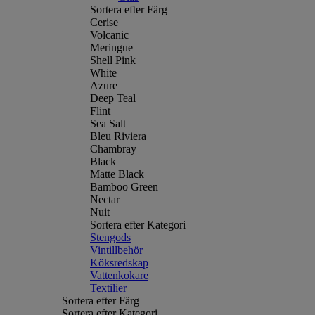
Sortera efter Färg
Cerise
Volcanic
Meringue
Shell Pink
White
Azure
Deep Teal
Flint
Sea Salt
Bleu Riviera
Chambray
Black
Matte Black
Bamboo Green
Nectar
Nuit
Sortera efter Kategori
Stengods
Vintillbehör
Köksredskap
Vattenkokare
Textilier
Sortera efter Färg
Sortera efter Kategori