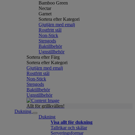
Bamboo Green
Nectar
Garnet
Sortera efter Kategori
Gjutjärn med emalj
Rostfritt stål
Non-Stick
Stengods
Baktillbehör
Ugnstillbehör
Sortera efter Färg
Sortera efter Kategori
Gjutjärn med emalj
Rostfritt stål
Non-Stick
Stengods
Baktillbehör
Ugnstillbehör
Allt för grillkvällen!
Dukning
Dukning
Visa allt för dukning
Tallrikar och skålar
Serveringsformar