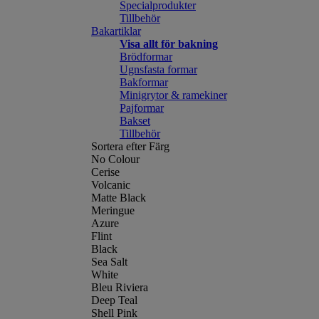
Specialprodukter
Tillbehör
Bakartiklar
Visa allt för bakning
Brödformar
Ugnsfasta formar
Bakformar
Minigrytor & ramekiner
Pajformar
Bakset
Tillbehör
Sortera efter Färg
No Colour
Cerise
Volcanic
Matte Black
Meringue
Azure
Flint
Black
Sea Salt
White
Bleu Riviera
Deep Teal
Shell Pink