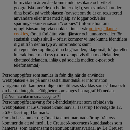
huruvida du är en återkommande besökare och vilket
geografiskt område du befinner dig i), som samlas in under
dina besök på webbplatsen (oavsett om du är en registrerad
användare eller inte) med hjälp av loggar och/eller
spårningstekniker såsom ”cookies” (information om
uppgiftsinsamling via cookies finns i vår
policy gällande
cookies
, för att förbättra våra tjänster och annonser eller för
statistisk analys skull – oftast kommer vi inte kunna identifiera
dig utifrån denna typ av information; samt
din egen återkoppling, dina begäranden, klagomål, frågor eller
interaktioner med oss (som exempelvis dina meddelanden,
chattmeddelanden, inlägg på sociala medier, e-post och
telefonsamtal).
Personuppgifter som samlas in från dig när du använder
webbplatsen eller på annat sätt tillhandahåller information
varigenom du kan personligen identifieras skyddas som sådana och
du har de integritetsrättigheter som anges i paragraf H) nedan.
2. Vem samlar in dina uppgifter?
Personuppgiftsansvarig för e-handelstjänster som erbjuds via
webbplatsen är Le Creuset Scandinavia, Taastrup Hovedgade 12,
2630 Taastrup, Danmark.
Om du bestämmer dig för att ta emot marknadsföring från oss
kommer du att gå med i Le Creuset-koncernens kunddatabas som
hanteras, som gemensamt personuppgiftsansvariga, av Le Creuset