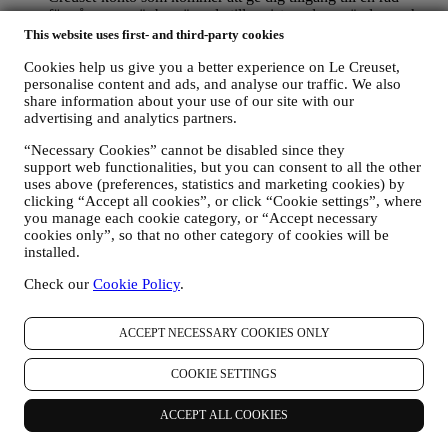
förmåner som är begränsade till registrerade användare och
utarbetade så att man finner större nöje i våra tjänster, såsom
This website uses first- and third-party cookies
snabbare betalning, möjlighet att spara flera leveransadresser,
Cookies help us give you a better experience on Le Creuset,
se och spåra beställningar. Sådan bearbetning bygger på ett
personalise content and ads, and analyse our traffic. We also
avtalsfäst utförande av denna tjänst.
share information about your use of our site with our
FÖR ATT HANTERA DINA BESTÄLLNINGAR OCH
advertising and analytics partners.
ERBJUDA DIG VÅRA PRODUKTER, VÅRA
TJÄNSTER OCH VÅR HJÄLP
“Necessary Cookies” cannot be disabled since they
Vi kommer att använda dina uppgifter för att hantera vårt
support web functionalities, but you can consent to all the other
avtalsförhållande till dig, dina produktköp via webbplatsen
uses above (preferences, statistics and marketing cookies) by
och/eller i våra Le Creuset butiker, användning av
clicking “Accept all cookies”, or click “Cookie settings”, where
webbplatsen samt all service som erbjuds efter avslutat köp
you manage each cookie category, or “Accept necessary
eller ditt eventuella deltagande i tävlingar. Vi kanske måste
cookies only”, so that no other category of cookies will be
bearbeta vissa uppgifter om dig i administrativt syfte i
installed.
samband med vårt avtalsförhållande till dig, t. ex. bland annat
bokföring, fakturering och revision, verifiering av kontokort,
Check our
Cookie Policy
.
bedrägerikontroll, trygghet, säkerhet, systemtest, underhåll
och statistisk analys m.m. Emellanåt kan det hända att vi
ACCEPT NECESSARY COOKIES ONLY
måste kontakta dig på grund av administrativa eller
verksamhetsmässiga skäl. Till exempel för att skicka dig
information om ditt köp. Vi kommer också att använda dina
COOKIE SETTINGS
uppgifter för att svara på förfrågningar som du skickar via vår
webbplats eller genom andra kanaler. Sådan bearbetning
ACCEPT ALL COOKIES
bygger på ett avtalsfäst utförande av våra e-handelstjänster.
FÖR ATT INFORMERA DIG OM LE CREUSETS