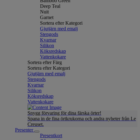
Bamboo Green
Deep Teal
Nuit
Garnet
Sortera efter Kategori
Gjutjärn med emalj
Stengods
Kvarnar
Silikon
Köksredskap
Vattenkokare
Sortera efter Färg
Sortera efter Kategori
Gjutjärn med emalj
Stengods
Kvarnar
Silikon
Köksredskap
Vattenkokare
Snygg förvaring för dina färska örter!
Spana in de fina örtkrukorna och andra nyheter från Le
Creuset.
Presenter
Presentkort