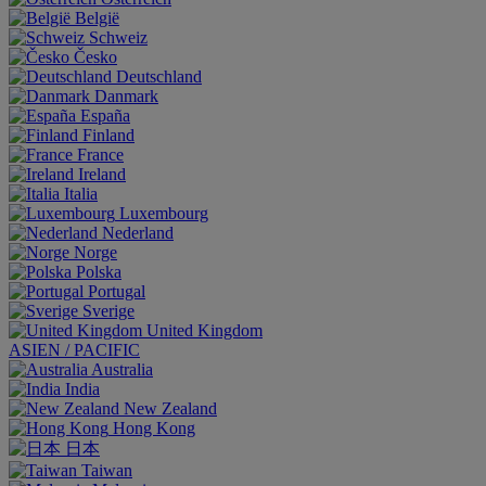
België
Schweiz
Česko
Deutschland
Danmark
España
Finland
France
Ireland
Italia
Luxembourg
Nederland
Norge
Polska
Portugal
Sverige
United Kingdom
ASIEN / PACIFIC
Australia
India
New Zealand
Hong Kong
日本
Taiwan