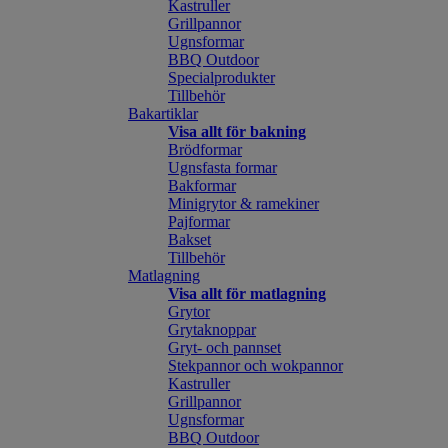
Kastruller
Grillpannor
Ugnsformar
BBQ Outdoor
Specialprodukter
Tillbehör
Bakartiklar
Visa allt för bakning
Brödformar
Ugnsfasta formar
Bakformar
Minigrytor & ramekiner
Pajformar
Bakset
Tillbehör
Matlagning
Visa allt för matlagning
Grytor
Grytaknoppar
Gryt- och pannset
Stekpannor och wokpannor
Kastruller
Grillpannor
Ugnsformar
BBQ Outdoor