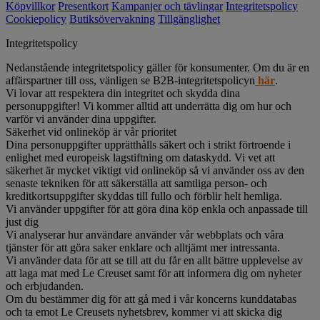
Köpvillkor
Presentkort
Kampanjer och tävlingar
Integritetspolicy
Cookiepolicy
Butiksövervakning
Tillgänglighet
Integritetspolicy
Nedanstående integritetspolicy gäller för konsumenter. Om du är en
affärspartner till oss, vänligen se B2B-integritetspolicyn
här
.
Vi lovar att respektera din integritet och skydda dina
personuppgifter! Vi kommer alltid att underrätta dig om hur och
varför vi använder dina uppgifter.
Säkerhet vid onlineköp är vår prioritet
Dina personuppgifter upprätthålls säkert och i strikt förtroende i
enlighet med europeisk lagstiftning om dataskydd. Vi vet att
säkerhet är mycket viktigt vid onlineköp så vi använder oss av den
senaste tekniken för att säkerställa att samtliga person- och
kreditkortsuppgifter skyddas till fullo och förblir helt hemliga.
Vi använder uppgifter för att göra dina köp enkla och anpassade till
just dig
Vi analyserar hur användare använder vår webbplats och våra
tjänster för att göra saker enklare och alltjämt mer intressanta.
Vi använder data för att se till att du får en allt bättre upplevelse av
att laga mat med Le Creuset samt för att informera dig om nyheter
och erbjudanden.
Om du bestämmer dig för att gå med i vår koncerns kunddatabas
och ta emot Le Creusets nyhetsbrev, kommer vi att skicka dig