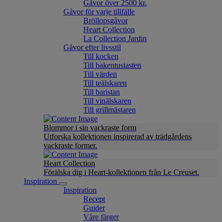
Gåvor över 2500 kr.
Gåvor för varje tillfälle
Bröllopsgåvor
Heart Collection
La Collection Jardin
Gåvor efter livsstil
Till kocken
Till bakentusiasten
Till värden
Till teälskaren
Till baristan
Till vinälskaren
Till grillmästaren
Blommor i sin vackraste form
Utforska kollektionen inspirerad av trädgårdens
vackraste former.
Heart Collection
Förälska dig i Heart-kollektionen från Le Creuset.
Inspiration
Inspiration
Recept
Guider
Våre färger