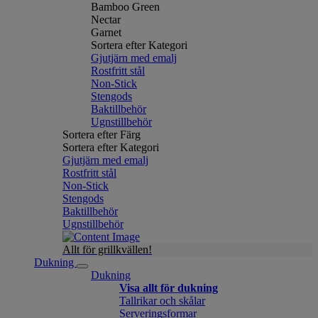
Bamboo Green
Nectar
Garnet
Sortera efter Kategori
Gjutjärn med emalj
Rostfritt stål
Non-Stick
Stengods
Baktillbehör
Ugnstillbehör
Sortera efter Färg
Sortera efter Kategori
Gjutjärn med emalj
Rostfritt stål
Non-Stick
Stengods
Baktillbehör
Ugnstillbehör
Allt för grillkvällen!
Dukning
Dukning
Visa allt för dukning
Tallrikar och skålar
Serveringsformar