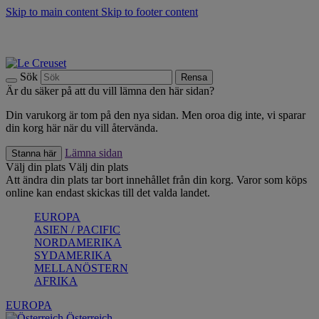
Skip to main content
Skip to footer content
Upptäck säsongens nyheter |
Shoppa nu
Anmäl dig till vårt nyhetsbrev och spara 10 % på ditt första köp.*
Fri frakt vid köp över 499 kr.
Sök
Rensa
Är du säker på att du vill lämna den här sidan?
Din varukorg är tom på den nya sidan. Men oroa dig inte, vi sparar
din korg här när du vill återvända.
Lämna sidan
Stanna här
Välj din plats
Välj din plats
Att ändra din plats tar bort innehållet från din korg. Varor som köps
online kan endast skickas till det valda landet.
EUROPA
ASIEN / PACIFIC
NORDAMERIKA
SYDAMERIKA
MELLANÖSTERN
AFRIKA
EUROPA
Österreich