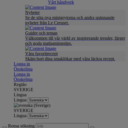
Vårt håndverk
Nyheter
Se de söta nya minigrytorna och andra spännande
nyheter från Le Creuset.
Guider och teman
Välkommen till vår värld av inspirerande trender, färger
och goda matlagningstips.
Våra favoritrecept
Skäm bort dina smaklökar med våra läckra recept.
Logga in
Önskelista
Logga in
Önskelista
Região
SVERIGE
Lingua
Lingua
SVERIGE
Lingua
Rensa sökning