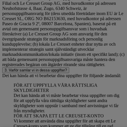
Filial och Le Creuset Group AG, med huvudkontor på adressen
Neuhofstrasse 4, Baar, Zugo, 6340 Schweiz, är
personuppgiftsansvarig för (dess utsedda företrädare inom EU är Le
Creuset SL, ORG NO B62153630, med huvudkontor på adressen
Paseo de Gracia 9 2º, 08007 Barcelona, Spanien), baserat på ett
avtal om gemensamt personuppgiftsansvar som i huvudsak
föreskriver (a) Le Creuset Group AG som ansvarig för den
övergripande strategin för marknadsföring och personlig
kundupplevelse; (b) lokala Le Creuset enheter drar nytta av och
implementerar strategin samt självständigt utvecklar
marknadskommunikation/lokala initiativ (inom ett specifikt land); (c)
att båda gemensamt personuppgiftsansvariga måste hantera den
registrerades begäran om åtgärder rörande sina rättigheter.
3. Varför samlar vi in dessa uppgifter?
Det kan hända att vi bearbetar dina uppgifter för följande ändamål:
FÖR ATT UPPFYLLA VÅRA RÄTTSLIGA
SKYLDIGHETER
Det kan hända att vi måste bearbetar vissa uppgifter om dig
för att uppfylla våra rättsliga skyldigheter samt andra
skyldigheter som uppstår i samband med anvisningar vi får
från myndigheter.
FÖR ATT SKAPA ETT LE CREUSET-KONTO
Vi kommer att använda dina uppgifter för att skapa ett Le
Creuset-konto som kommer att ge dig tillgång till en rad