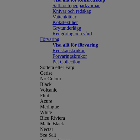
Salt- och pepparkvarnar
Knivar och redskap
Vattenkittlar
Kökstextilier
Grytunderlägg
Rengöring och vård
Förvaring
Visa allt för förvaring
Redskapskrukor
Förvaringskrukor
Pet Collection
Sortera efter Färg
Cerise
No Colour
Black
Volcanic
Flint
Azure
Meringue
White
Bleu Riviera
Matte Black
Nectar
Sea Salt