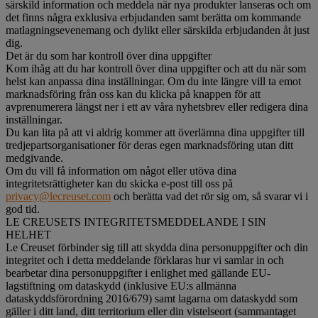
särskild information och meddela när nya produkter lanseras och om
det finns några exklusiva erbjudanden samt berätta om kommande
matlagningsevenemang och dylikt eller särskilda erbjudanden åt just
dig.
Det är du som har kontroll över dina uppgifter
Kom ihåg att du har kontroll över dina uppgifter och att du när som
helst kan anpassa dina inställningar. Om du inte längre vill ta emot
marknadsföring från oss kan du klicka på knappen för att
avprenumerera längst ner i ett av våra nyhetsbrev eller redigera dina
inställningar.
Du kan lita på att vi aldrig kommer att överlämna dina uppgifter till
tredjepartsorganisationer för deras egen marknadsföring utan ditt
medgivande.
Om du vill få information om något eller utöva dina
integritetsrättigheter kan du skicka e-post till oss på
privacy@lecreuset.com
och berätta vad det rör sig om, så svarar vi i
god tid.
LE CREUSETS INTEGRITETSMEDDELANDE I SIN
HELHET
Le Creuset förbinder sig till att skydda dina personuppgifter och din
integritet och i detta meddelande förklaras hur vi samlar in och
bearbetar dina personuppgifter i enlighet med gällande EU-
lagstiftning om dataskydd (inklusive EU:s allmänna
dataskyddsförordning 2016/679) samt lagarna om dataskydd som
gäller i ditt land, ditt territorium eller din vistelseort (sammantaget