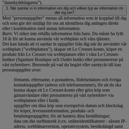
”dataskyddslagarna”).
1. När samlar vi in information om dig och vilken typ av information rör
det sig om?
Med ”personuppgifter” menas all information som är kopplad till dig
och som gör det möjligt för oss att identifiera dig antingen direkt
eller i kombination med annan information.
Barn
: Vi söker inte erhålla information från barn. Du måste ha fyllt
18 år för att kunna använda vår webbplats och våra tjänster.
Det kan hända att vi samlar in uppgifter från dig när du använder vår
webbplats (”webbplatsen”), skapar ett Le Creuset-konto, köper en
produkt från Le Creuset via webbplatsen eller i våra Le Creuset-
butiker (Sganture Boutique och Outlet butik) eller prenumererar på
vårt nyhetsbrev. Beroende på vad du begärt eller samtyckt till kan
personuppgifter avse:
förnamn, efternamn, e-postadress, födelsedatum och övriga
kontaktuppgifter (adress och telefonnummer), för att du ska
kunna skapa ett Le Creuset-konto eller göra köp som
gästanvändare eller prenumerera på vårt nyhetsbrev via
webbplatsen eller i butik;
uppgifter om dina köp som exempelvis datum och klockslag
för köpet, leveransinformation, produkt- och
betalningsuppgifter, för att hantera dina beställningar;
data om din surfhistorik (t.ex. onlineidentifikatorer - såsom IP-
adress, webbläsarversion, operativsystem, besökslängd samt