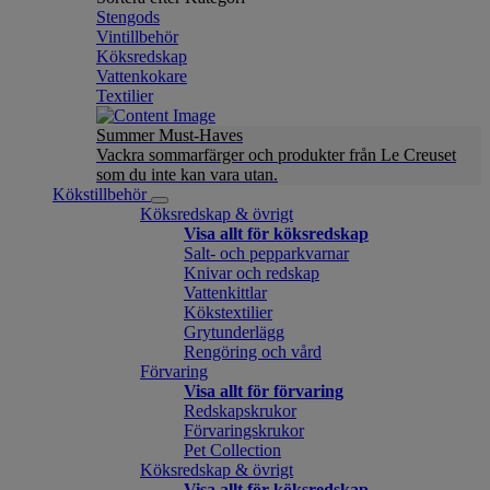
Stengods
Vintillbehör
Köksredskap
Vattenkokare
Textilier
Summer Must-Haves
Vackra sommarfärger och produkter från Le Creuset
som du inte kan vara utan.
Kökstillbehör
Köksredskap & övrigt
Visa allt för köksredskap
Salt- och pepparkvarnar
Knivar och redskap
Vattenkittlar
Kökstextilier
Grytunderlägg
Rengöring och vård
Förvaring
Visa allt för förvaring
Redskapskrukor
Förvaringskrukor
Pet Collection
Köksredskap & övrigt
Visa allt för köksredskap