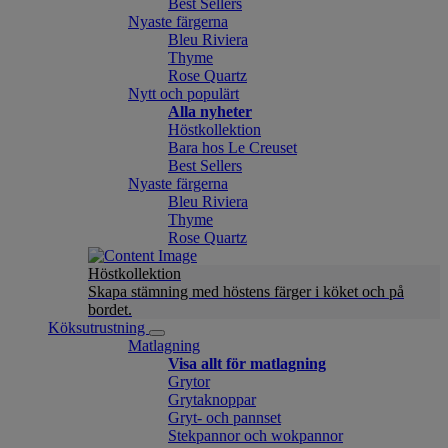
Best Sellers
Nyaste färgerna
Bleu Riviera
Thyme
Rose Quartz
Nytt och populärt
Alla nyheter
Höstkollektion
Bara hos Le Creuset
Best Sellers
Nyaste färgerna
Bleu Riviera
Thyme
Rose Quartz
Höstkollektion
Skapa stämning med höstens färger i köket och på
bordet.
Köksutrustning
Matlagning
Visa allt för matlagning
Grytor
Grytaknoppar
Gryt- och pannset
Stekpannor och wokpannor