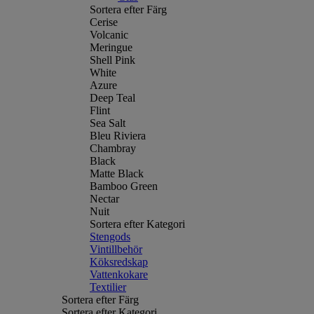
Sortera efter Färg
Cerise
Volcanic
Meringue
Shell Pink
White
Azure
Deep Teal
Flint
Sea Salt
Bleu Riviera
Chambray
Black
Matte Black
Bamboo Green
Nectar
Nuit
Sortera efter Kategori
Stengods
Vintillbehör
Köksredskap
Vattenkokare
Textilier
Sortera efter Färg
Sortera efter Kategori