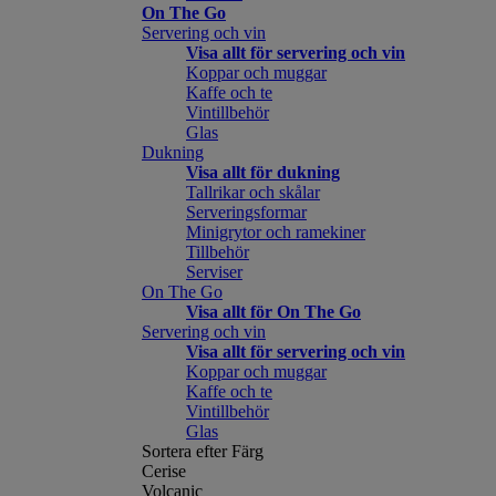
On The Go
Servering och vin
Visa allt för servering och vin
Koppar och muggar
Kaffe och te
Vintillbehör
Glas
Dukning
Visa allt för dukning
Tallrikar och skålar
Serveringsformar
Minigrytor och ramekiner
Tillbehör
Serviser
On The Go
Visa allt för On The Go
Servering och vin
Visa allt för servering och vin
Koppar och muggar
Kaffe och te
Vintillbehör
Glas
Sortera efter Färg
Cerise
Volcanic