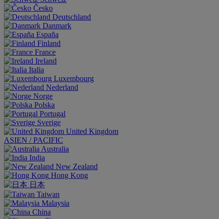
Česko
Deutschland
Danmark
España
Finland
France
Ireland
Italia
Luxembourg
Nederland
Norge
Polska
Portugal
Sverige
United Kingdom
ASIEN / PACIFIC
Australia
India
New Zealand
Hong Kong
日本
Taiwan
Malaysia
China