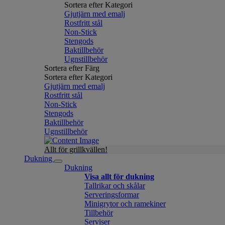
Sortera efter Kategori
Gjutjärn med emalj
Rostfritt stål
Non-Stick
Stengods
Baktillbehör
Ugnstillbehör
Sortera efter Färg
Sortera efter Kategori
Gjutjärn med emalj
Rostfritt stål
Non-Stick
Stengods
Baktillbehör
Ugnstillbehör
Allt för grillkvällen!
Dukning
Dukning
Visa allt för dukning
Tallrikar och skålar
Serveringsformar
Minigrytor och ramekiner
Tillbehör
Serviser