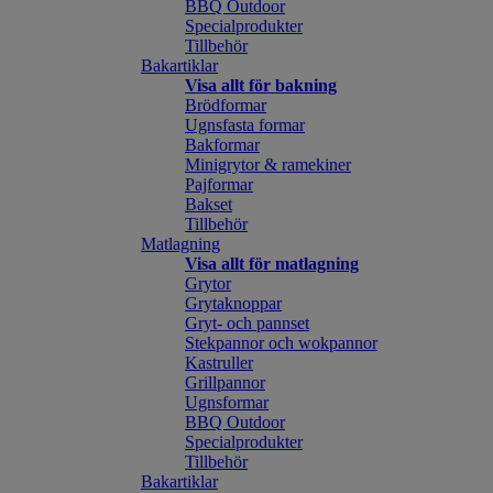
BBQ Outdoor
Specialprodukter
Tillbehör
Bakartiklar
Visa allt för bakning
Brödformar
Ugnsfasta formar
Bakformar
Minigrytor & ramekiner
Pajformar
Bakset
Tillbehör
Matlagning
Visa allt för matlagning
Grytor
Grytaknoppar
Gryt- och pannset
Stekpannor och wokpannor
Kastruller
Grillpannor
Ugnsformar
BBQ Outdoor
Specialprodukter
Tillbehör
Bakartiklar