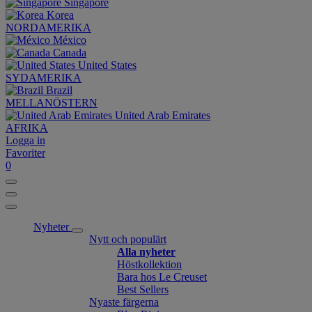
Singapore
Korea
NORDAMERIKA
México
Canada
United States
SYDAMERIKA
Brazil
MELLANÖSTERN
United Arab Emirates
AFRIKA
Logga in
Favoriter
0
Nyheter
Nytt och populärt
Alla nyheter
Höstkollektion
Bara hos Le Creuset
Best Sellers
Nyaste färgerna