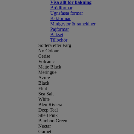
Visa allt för bakning
Brödformar
Ugnsfasta formar
Bakformar
Minigrytor & ramekiner
Pajformar
Bakset
Tillbehör
Sortera efter Färg
No Colour
Cerise
Volcanic
Matte Black
Meringue
Azure
Black
Flint
Sea Salt
White
Bleu Riviera
Deep Teal
Shell Pink
Bamboo Green
Nectar
Garnet