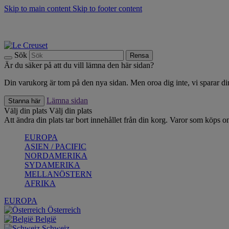
Skip to main content
Skip to footer content
Upptäck säsongens nyheter |
Shoppa nu
Anmäl dig till vårt nyhetsbrev och spara 10 % på ditt första köp.*
Fri frakt vid köp över 499 kr.
Sök
Rensa
Är du säker på att du vill lämna den här sidan?
Din varukorg är tom på den nya sidan. Men oroa dig inte, vi sparar din
Lämna sidan
Stanna här
Välj din plats
Välj din plats
Att ändra din plats tar bort innehållet från din korg. Varor som köps on
EUROPA
ASIEN / PACIFIC
NORDAMERIKA
SYDAMERIKA
MELLANÖSTERN
AFRIKA
EUROPA
Österreich
België
Schweiz