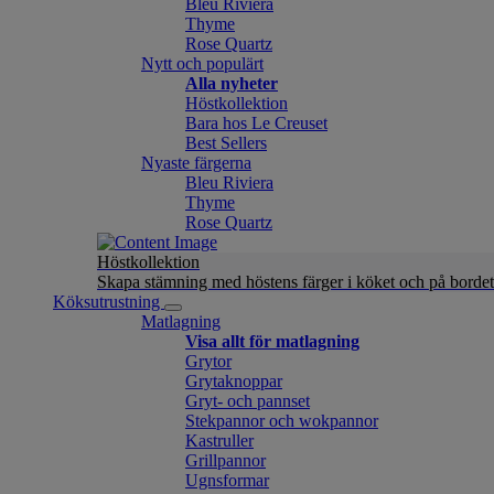
Bleu Riviera
Thyme
Rose Quartz
Nytt och populärt
Alla nyheter
Höstkollektion
Bara hos Le Creuset
Best Sellers
Nyaste färgerna
Bleu Riviera
Thyme
Rose Quartz
Höstkollektion
Skapa stämning med höstens färger i köket och på bordet
Köksutrustning
Matlagning
Visa allt för matlagning
Grytor
Grytaknoppar
Gryt- och pannset
Stekpannor och wokpannor
Kastruller
Grillpannor
Ugnsformar