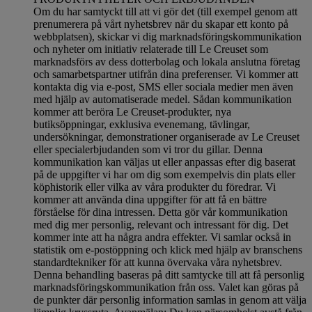
Om du har samtyckt till att vi gör det (till exempel genom att
prenumerera på vårt nyhetsbrev när du skapar ett konto på
webbplatsen), skickar vi dig marknadsföringskommunikation
och nyheter om initiativ relaterade till Le Creuset som
marknadsförs av dess dotterbolag och lokala anslutna företag
och samarbetspartner utifrån dina preferenser. Vi kommer att
kontakta dig via e-post, SMS eller sociala medier men även
med hjälp av automatiserade medel. Sådan kommunikation
kommer att beröra Le Creuset-produkter, nya
butiksöppningar, exklusiva evenemang, tävlingar,
undersökningar, demonstrationer organiserade av Le Creuset
eller specialerbjudanden som vi tror du gillar. Denna
kommunikation kan väljas ut eller anpassas efter dig baserat
på de uppgifter vi har om dig som exempelvis din plats eller
köphistorik eller vilka av våra produkter du föredrar. Vi
kommer att använda dina uppgifter för att få en bättre
förståelse för dina intressen. Detta gör vår kommunikation
med dig mer personlig, relevant och intressant för dig. Det
kommer inte att ha några andra effekter. Vi samlar också in
statistik om e-postöppning och klick med hjälp av branschens
standardtekniker för att kunna övervaka våra nyhetsbrev.
Denna behandling baseras på ditt samtycke till att få personlig
marknadsföringskommunikation från oss. Valet kan göras på
de punkter där personlig information samlas in genom att välja