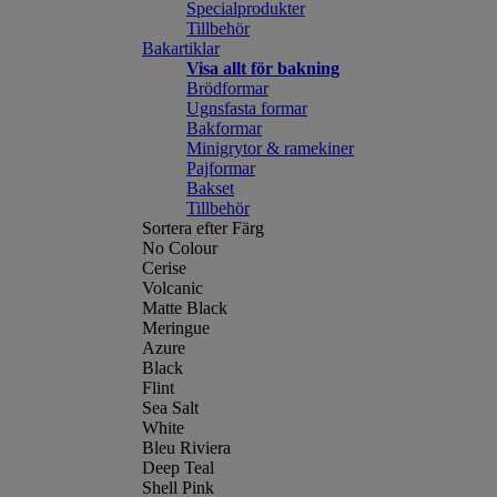
Specialprodukter
Tillbehör
Bakartiklar
Visa allt för bakning
Brödformar
Ugnsfasta formar
Bakformar
Minigrytor & ramekiner
Pajformar
Bakset
Tillbehör
Sortera efter Färg
No Colour
Cerise
Volcanic
Matte Black
Meringue
Azure
Black
Flint
Sea Salt
White
Bleu Riviera
Deep Teal
Shell Pink