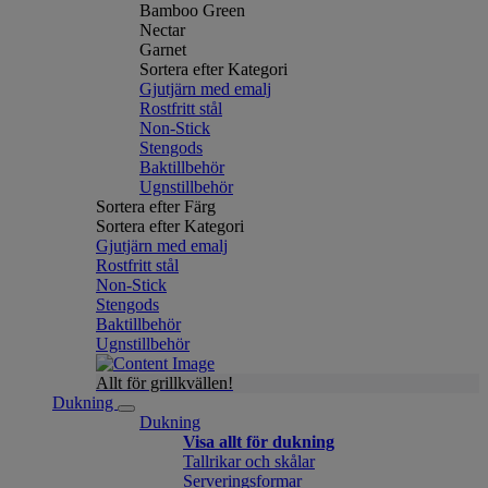
Bamboo Green
Nectar
Garnet
Sortera efter Kategori
Gjutjärn med emalj
Rostfritt stål
Non-Stick
Stengods
Baktillbehör
Ugnstillbehör
Sortera efter Färg
Sortera efter Kategori
Gjutjärn med emalj
Rostfritt stål
Non-Stick
Stengods
Baktillbehör
Ugnstillbehör
Allt för grillkvällen!
Dukning
Dukning
Visa allt för dukning
Tallrikar och skålar
Serveringsformar