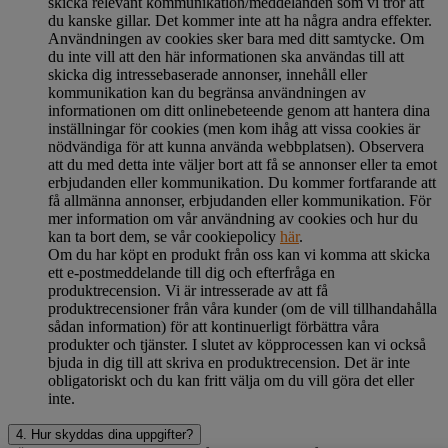
skicka relevant kommunikation/meddelanden som vi tror att
du kanske gillar. Det kommer inte att ha några andra effekter.
Användningen av cookies sker bara med ditt samtycke. Om
du inte vill att den här informationen ska användas till att
skicka dig intressebaserade annonser, innehåll eller
kommunikation kan du begränsa användningen av
informationen om ditt onlinebeteende genom att hantera dina
inställningar för cookies (men kom ihåg att vissa cookies är
nödvändiga för att kunna använda webbplatsen). Observera
att du med detta inte väljer bort att få se annonser eller ta emot
erbjudanden eller kommunikation. Du kommer fortfarande att
få allmänna annonser, erbjudanden eller kommunikation. För
mer information om vår användning av cookies och hur du
kan ta bort dem, se vår cookiepolicy
här
.
Om du har köpt en produkt från oss kan vi komma att skicka
ett e-postmeddelande till dig och efterfråga en
produktrecension. Vi är intresserade av att få
produktrecensioner från våra kunder (om de vill tillhandahålla
sådan information) för att kontinuerligt förbättra våra
produkter och tjänster. I slutet av köpprocessen kan vi också
bjuda in dig till att skriva en produktrecension. Det är inte
obligatoriskt och du kan fritt välja om du vill göra det eller
inte.
4. Hur skyddas dina uppgifter?