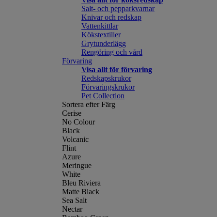
Salt- och pepparkvarnar
Knivar och redskap
Vattenkittlar
Kökstextilier
Grytunderlägg
Rengöring och vård
Förvaring
Visa allt för förvaring
Redskapskrukor
Förvaringskrukor
Pet Collection
Sortera efter Färg
Cerise
No Colour
Black
Volcanic
Flint
Azure
Meringue
White
Bleu Riviera
Matte Black
Sea Salt
Nectar