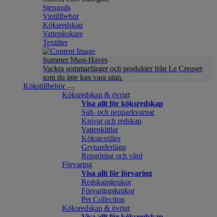
Stengods
Vintillbehör
Köksredskap
Vattenkokare
Textilier
Summer Must-Haves
Vackra sommarfärger och produkter från Le Creuset
som du inte kan vara utan.
Kökstillbehör
Köksredskap & övrigt
Visa allt för köksredskap
Salt- och pepparkvarnar
Knivar och redskap
Vattenkittlar
Kökstextilier
Grytunderlägg
Rengöring och vård
Förvaring
Visa allt för förvaring
Redskapskrukor
Förvaringskrukor
Pet Collection
Köksredskap & övrigt
Visa allt för köksredskap