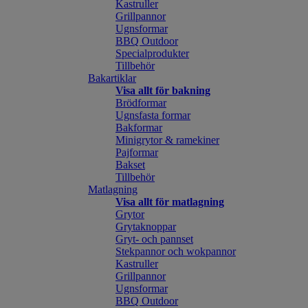
Kastruller
Grillpannor
Ugnsformar
BBQ Outdoor
Specialprodukter
Tillbehör
Bakartiklar
Visa allt för bakning
Brödformar
Ugnsfasta formar
Bakformar
Minigrytor & ramekiner
Pajformar
Bakset
Tillbehör
Matlagning
Visa allt för matlagning
Grytor
Grytaknoppar
Gryt- och pannset
Stekpannor och wokpannor
Kastruller
Grillpannor
Ugnsformar
BBQ Outdoor