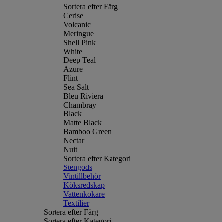
Sortera efter Färg
Cerise
Volcanic
Meringue
Shell Pink
White
Deep Teal
Azure
Flint
Sea Salt
Bleu Riviera
Chambray
Black
Matte Black
Bamboo Green
Nectar
Nuit
Sortera efter Kategori
Stengods
Vintillbehör
Köksredskap
Vattenkokare
Textilier
Sortera efter Färg
Sortera efter Kategori