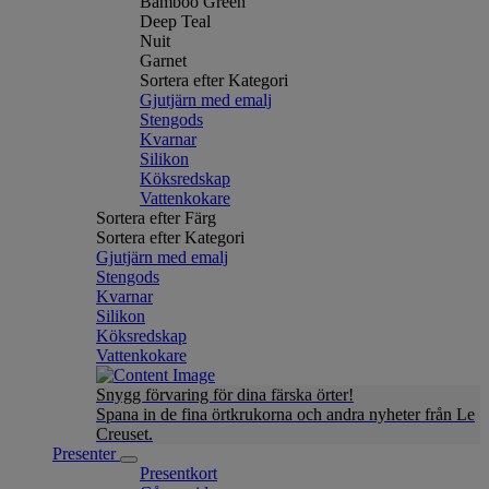
Bamboo Green
Deep Teal
Nuit
Garnet
Sortera efter Kategori
Gjutjärn med emalj
Stengods
Kvarnar
Silikon
Köksredskap
Vattenkokare
Sortera efter Färg
Sortera efter Kategori
Gjutjärn med emalj
Stengods
Kvarnar
Silikon
Köksredskap
Vattenkokare
Snygg förvaring för dina färska örter!
Spana in de fina örtkrukorna och andra nyheter från Le
Creuset.
Presenter
Presentkort