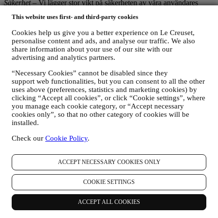
Säkerhet
– Vi lägger stor vikt på säkerheten av våra användares
uppgifter. Le Creuset kommer att vidta rimliga åtgärder för att
This website uses first- and third-party cookies
säkerställa att dina uppgifter bevaras säkert, endast används för de
ändamål som beskrivits i detta integritetsmeddelande (och inte i
Cookies help us give you a better experience on Le Creuset,
andra syften) och att du kan få tillgång till eller korrigera dem på
personalise content and ads, and analyse our traffic. We also
begäran. Vi vidtar organisatoriska, tekniska och administrativa
share information about your use of our site with our
säkerhetsåtgärder för att lättare kunna skydda mot risken att dina
advertising and analytics partners.
personuppgifter förloras, missbrukas eller ändras. Visserligen kan vi
inte garantera att ingen av dessa händelser någonsin kommer att
“Necessary Cookies” cannot be disabled since they
inträffa, men vi gör vårt bästa för att förebygga dem.
support web functionalities, but you can consent to all the other
uses above (preferences, statistics and marketing cookies) by
Var
– I syfte att erbjuda de tjänster som beskrivits ovan kan det
clicking “Accept all cookies”, or click “Cookie settings”, where
hända att dina uppgifter bearbetas eller lagras både inom och utanför
you manage each cookie category, or “Accept necessary
ditt bosättningsland samt både inom och utanför Europeiska
cookies only”, so that no other category of cookies will be
ekonomiska samarbetsområdet (EES). Med tanke på Le Creuset-
installed.
verksamhetens globala omfattning kan det hända att vissa filialer och
affärspartner, som agerar i egenskap av personuppgiftsbearbetare
Check our
Cookie Policy
.
(processors) och som är etablerade i ett annat land än ditt
bosättningsland eller i länder utanför EES, kommer åt dina
personuppgifter. I varje fall får dina personuppgifter överföras endast
ACCEPT NECESSARY COOKIES ONLY
till de länder utanför EES som enligt europeiska institutioner
erbjuder tillräckligt skydd (såsom Schweiz där Le Creuset Group
COOKIE SETTINGS
AG har sitt huvudkontor) eller annars under särskilda avtalsfästa
bestämmelser för att säkerställa att europeiska regler och standarder
ACCEPT ALL COOKIES
med avseende på personuppgiftsskydd iakttas (vi använder oss
exempelvis av de så kallade standardklausuler som Europeiska