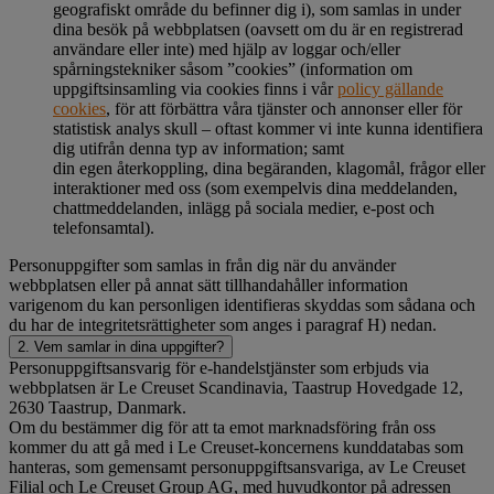
geografiskt område du befinner dig i), som samlas in under
dina besök på webbplatsen (oavsett om du är en registrerad
användare eller inte) med hjälp av loggar och/eller
spårningstekniker såsom ”cookies” (information om
uppgiftsinsamling via cookies finns i vår
policy gällande
cookies
, för att förbättra våra tjänster och annonser eller för
statistisk analys skull – oftast kommer vi inte kunna identifiera
dig utifrån denna typ av information; samt
din egen återkoppling, dina begäranden, klagomål, frågor eller
interaktioner med oss (som exempelvis dina meddelanden,
chattmeddelanden, inlägg på sociala medier, e-post och
telefonsamtal).
Personuppgifter som samlas in från dig när du använder
webbplatsen eller på annat sätt tillhandahåller information
varigenom du kan personligen identifieras skyddas som sådana och
du har de integritetsrättigheter som anges i paragraf H) nedan.
2. Vem samlar in dina uppgifter?
Personuppgiftsansvarig för e-handelstjänster som erbjuds via
webbplatsen är Le Creuset Scandinavia, Taastrup Hovedgade 12,
2630 Taastrup, Danmark.
Om du bestämmer dig för att ta emot marknadsföring från oss
kommer du att gå med i Le Creuset-koncernens kunddatabas som
hanteras, som gemensamt personuppgiftsansvariga, av Le Creuset
Filial och Le Creuset Group AG, med huvudkontor på adressen