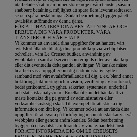
utarbetade så att man finner större nöje i våra tjänster, såsom
snabbare betalning, möjlighet att spara flera leveransadresser,
se och spåra beställningar. Sådan bearbetning bygger på ett
avtalsfäst utförande av denna tjänst.
FÖR ATT HANTERA DINA BESTÄLLNINGAR OCH
ERBJUDA DIG VÅRA PRODUKTER, VÅRA
TJÄNSTER OCH VÅR HJÄLP
Vi kommer att använda dina uppgifter för att hantera vårt
avtalsförhållande till dig, dina produktköp via webbplatsen
och/eller i våra Le Creuset butiker, användning av
webbplatsen samt all service som erbjuds efter avslutat köp
eller ditt eventuella deltagande i tävlingar. Vi kanske måste
bearbeta vissa uppgifter om dig i administrativt syfte i
samband med vårt avtalsförhållande till dig, t. ex. bland annat
bokföring, fakturering och revision, verifiering av kontokort,
bedrägerikontroll, trygghet, säkerhet, systemtest, underhåll
och statistisk analys m.m. Emellanåt kan det hända att vi
måste kontakta dig på grund av administrativa eller
verksamhetsmässiga skäl. Till exempel för att skicka dig
information om ditt köp. Vi kommer också att använda dina
uppgifter för att svara på förfrågningar som du skickar via vår
webbplats eller genom andra kanaler. Sådan bearbetning
bygger på ett avtalsfäst utförande av våra e-handelstjänster.
FÖR ATT INFORMERA DIG OM LE CREUSETS
PRODUKTNYHETER OCH ERBJUDANDEN