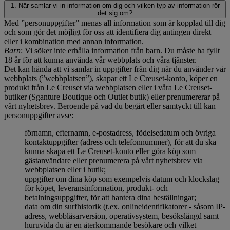
1. När samlar vi in information om dig och vilken typ av information rör
det sig om?
Med ”personuppgifter” menas all information som är kopplad till dig
och som gör det möjligt för oss att identifiera dig antingen direkt
eller i kombination med annan information.
Barn
: Vi söker inte erhålla information från barn. Du måste ha fyllt
18 år för att kunna använda vår webbplats och våra tjänster.
Det kan hända att vi samlar in uppgifter från dig när du använder vår
webbplats (”webbplatsen”), skapar ett Le Creuset-konto, köper en
produkt från Le Creuset via webbplatsen eller i våra Le Creuset-
butiker (Sganture Boutique och Outlet butik) eller prenumererar på
vårt nyhetsbrev. Beroende på vad du begärt eller samtyckt till kan
personuppgifter avse:
förnamn, efternamn, e-postadress, födelsedatum och övriga
kontaktuppgifter (adress och telefonnummer), för att du ska
kunna skapa ett Le Creuset-konto eller göra köp som
gästanvändare eller prenumerera på vårt nyhetsbrev via
webbplatsen eller i butik;
uppgifter om dina köp som exempelvis datum och klockslag
för köpet, leveransinformation, produkt- och
betalningsuppgifter, för att hantera dina beställningar;
data om din surfhistorik (t.ex. onlineidentifikatorer - såsom IP-
adress, webbläsarversion, operativsystem, besökslängd samt
huruvida du är en återkommande besökare och vilket