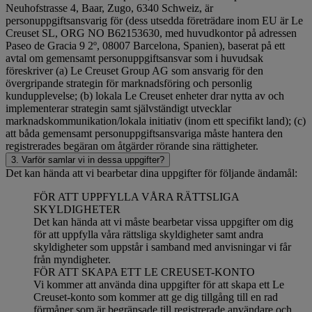
Neuhofstrasse 4, Baar, Zugo, 6340 Schweiz, är
personuppgiftsansvarig för (dess utsedda företrädare inom EU är Le
Creuset SL, ORG NO B62153630, med huvudkontor på adressen
Paseo de Gracia 9 2º, 08007 Barcelona, Spanien), baserat på ett
avtal om gemensamt personuppgiftsansvar som i huvudsak
föreskriver (a) Le Creuset Group AG som ansvarig för den
övergripande strategin för marknadsföring och personlig
kundupplevelse; (b) lokala Le Creuset enheter drar nytta av och
implementerar strategin samt självständigt utvecklar
marknadskommunikation/lokala initiativ (inom ett specifikt land); (c)
att båda gemensamt personuppgiftsansvariga måste hantera den
registrerades begäran om åtgärder rörande sina rättigheter.
3. Varför samlar vi in dessa uppgifter?
Det kan hända att vi bearbetar dina uppgifter för följande ändamål:
FÖR ATT UPPFYLLA VÅRA RÄTTSLIGA
SKYLDIGHETER
Det kan hända att vi måste bearbetar vissa uppgifter om dig
för att uppfylla våra rättsliga skyldigheter samt andra
skyldigheter som uppstår i samband med anvisningar vi får
från myndigheter.
FÖR ATT SKAPA ETT LE CREUSET-KONTO
Vi kommer att använda dina uppgifter för att skapa ett Le
Creuset-konto som kommer att ge dig tillgång till en rad
förmåner som är begränsade till registrerade användare och