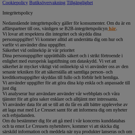
Cookiepolicy
Butiksövervakning
Tillgänglighet
Integritetspolicy
Nedanstående integritetspolicy gäller för konsumenter. Om du är en
affärspartner till oss, vänligen se B2B-integritetspolicyn
här
.
Vi lovar att respektera din integritet och skydda dina
personuppgifter! Vi kommer alltid att underrätta dig om hur och
varför vi använder dina uppgifter.
Säkerhet vid onlineköp är vår prioritet
Dina personuppgifter upprätthålls säkert och i strikt förtroende i
enlighet med europeisk lagstiftning om dataskydd. Vi vet att
säkerhet är mycket viktigt vid onlineköp så vi använder oss av den
senaste tekniken för att säkerställa att samtliga person- och
kreditkortsuppgifter skyddas till fullo och förblir helt hemliga.
Vi använder uppgifter för att göra dina köp enkla och anpassade till
just dig
Vi analyserar hur användare använder vår webbplats och våra
tjänster för att göra saker enklare och alltjämt mer intressanta.
Vi använder data för att se till att du får en allt bättre upplevelse av
att laga mat med Le Creuset samt för att informera dig om nyheter
och erbjudanden.
Om du bestämmer dig för att gå med i vår koncerns kunddatabas
och ta emot Le Creusets nyhetsbrev, kommer vi att skicka dig
särskild information och meddela när nya produkter lanseras och om