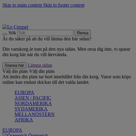
Skip to main content
Skip to footer content
Upptäck säsongens nyheter |
Shoppa nu
Anmäl dig till vårt nyhetsbrev och spara 10 % på ditt första köp.*
Fri frakt vid köp över 499 kr.
Sök
Rensa
Är du säker på att du vill lämna den här sidan?
Din varukorg är tom på den nya sidan. Men oroa dig inte, vi sparar
din korg här när du vill återvända.
Lämna sidan
Stanna här
Välj din plats
Välj din plats
Att ändra din plats tar bort innehållet från din korg. Varor som köps
online kan endast skickas till det valda landet.
EUROPA
ASIEN / PACIFIC
NORDAMERIKA
SYDAMERIKA
MELLANÖSTERN
AFRIKA
EUROPA
Österreich