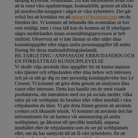
lämplig kryssruta. Avanmälan: Du kan närsomhelst avstå från
att ta emot våra uppdateringar, kostnadsfritt, genom att klicka
på unsubscribe-knappen i något av våra nyhetsbrev. Det går
också bra att kontakta oss på
privacy@lecreuset.com
om du
föredrar det. Vi kommer att behandla din avanmälan så fort
som möjligt, men i vissa fall kan du komma att få ytterligare
några meddelanden innan avanmälningsprocessen är helt
slutförd.
Observera att vi inte lämnar ut eller säljer dina
kontaktuppgifter eller några andra personuppgifter till andra
företag för deras marknadsföringsändamål
.
RE-TARGETING / ANPASSADE ERBJUDANDEN OCH
EN FÖRBÄTTRAD KUNDUPPLEVELSE
Vi skulle vilja använda dina uppgifter för att kunna anpassa
våra tjänster och erbjudanden efter dina behov och intressen
och på så sätt ge dig en mer personlig kundupplevelse hos Le
Creuset. Vi kommer att göra detta genom att analysera dina
vanor eller intressen. Detta kan handla om de mest visade
produkterna, din interaktion med oss på sociala medier, vilka
sidor på vår webbplats du besöker eller vilket innehåll i våra
erbjudanden du läser. Vi gör detta främst genom att använda
cookies och liknande teknik. Vi kommer att använda den här
informationen för att hantera vår annonsering på andra
webbplatser, ge åtkomst till specifikt innehåll, anpassa
innehållet eller de erbjudanden som du ser på webbplatsen
eller, om du har samtyckt till att få vårt nyhetsbrev, för att