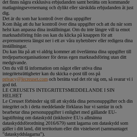
det finns några exklusiva erbjudanden samt berätta om kommande
matlagningsevenemang och dylikt eller särskilda erbjudanden åt just
dig.
Det är du som har kontroll över dina uppgifter
Kom ihåg att du har kontroll över dina uppgifter och att du när som
helst kan anpassa dina inställningar. Om du inte längre vill ta emot
marknadsföring från oss kan du klicka på knappen för att
avprenumerera längst ner i ett av våra nyhetsbrev eller redigera dina
inställningar.
Du kan lita på att vi aldrig kommer att överlämna dina uppgifter till
tredjepartsorganisationer för deras egen marknadsföring utan ditt
medgivande.
Om du vill få information om något eller utöva dina
integritetsrättigheter kan du skicka e-post till oss på
privacy@lecreuset.com
och berätta vad det rör sig om, så svarar vi i
god tid.
LE CREUSETS INTEGRITETSMEDDELANDE I SIN
HELHET
Le Creuset förbinder sig till att skydda dina personuppgifter och din
integritet och i detta meddelande förklaras hur vi samlar in och
bearbetar dina personuppgifter i enlighet med gällande EU-
lagstiftning om dataskydd (inklusive EU:s allmänna
dataskyddsförordning 2016/679) samt lagarna om dataskydd som
gäller i ditt land, ditt territorium eller din vistelseort (sammantaget
”dataskyddslagarna”).