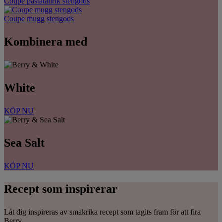
Coupe pastatallrik stengods
Coupe mugg stengods
Kombinera med
White
KÖP NU
Sea Salt
KÖP NU
Recept som inspirerar
Låt dig inspireras av smakrika recept som tagits fram för att fira
Berry.