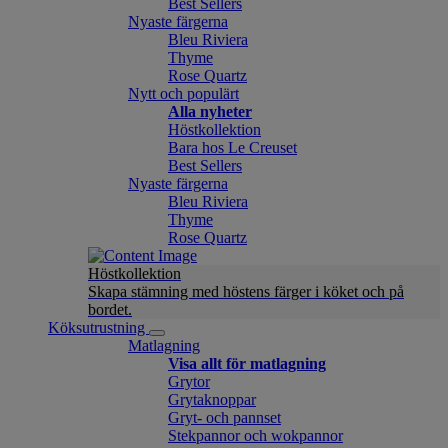
Best Sellers
Nyaste färgerna
Bleu Riviera
Thyme
Rose Quartz
Nytt och populärt
Alla nyheter
Höstkollektion
Bara hos Le Creuset
Best Sellers
Nyaste färgerna
Bleu Riviera
Thyme
Rose Quartz
Höstkollektion
Skapa stämning med höstens färger i köket och på
bordet.
Köksutrustning
Matlagning
Visa allt för matlagning
Grytor
Grytaknoppar
Gryt- och pannset
Stekpannor och wokpannor