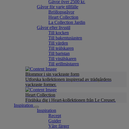
Gåvor över 2500 kr.
Gåvor för varje tillfälle
Bröllopsgåvor
Heart Collection
La Collection Jardin
Gåvor efter livsstil
Till kocken
Till bakentusiasten
Till värden
Till teälskaren
Till baristan
Till vinälskaren
Till grillmästaren
Blommor i sin vackraste form
Utforska kollektionen inspirerad av trädgårdens
vackraste former.
Heart Collection
Förälska dig i Heart-kollektionen från Le Creuset.
Inspiration
Inspiration
Recept
Guider
Våre färger