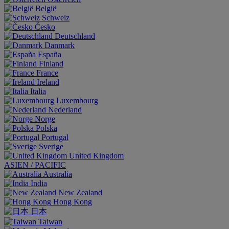
België
Schweiz
Česko
Deutschland
Danmark
España
Finland
France
Ireland
Italia
Luxembourg
Nederland
Norge
Polska
Portugal
Sverige
United Kingdom
ASIEN / PACIFIC
Australia
India
New Zealand
Hong Kong
日本
Taiwan