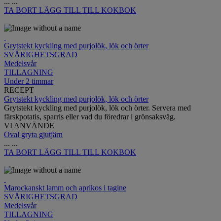
...
...
TA BORT
LÄGG TILL TILL KOKBOK
Grytstekt kyckling med purjolök, lök och örter
SVÅRIGHETSGRAD
Medelsvår
TILLAGNING
Under 2 timmar
RECEPT
Grytstekt kyckling med purjolök, lök och örter
Grytstekt kyckling med purjolök, lök och örter. Servera med
färskpotatis, sparris eller vad du föredrar i grönsaksväg.
VI ANVÄNDE
Oval gryta gjutjärn
...
...
TA BORT
LÄGG TILL TILL KOKBOK
Marockanskt lamm och aprikos i tagine
SVÅRIGHETSGRAD
Medelsvår
TILLAGNING