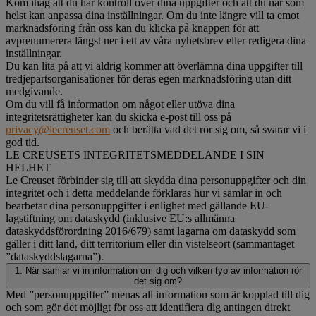
Kom ihåg att du har kontroll över dina uppgifter och att du när som
helst kan anpassa dina inställningar. Om du inte längre vill ta emot
marknadsföring från oss kan du klicka på knappen för att
avprenumerera längst ner i ett av våra nyhetsbrev eller redigera dina
inställningar.
Du kan lita på att vi aldrig kommer att överlämna dina uppgifter till
tredjepartsorganisationer för deras egen marknadsföring utan ditt
medgivande.
Om du vill få information om något eller utöva dina
integritetsrättigheter kan du skicka e-post till oss på
privacy@lecreuset.com
och berätta vad det rör sig om, så svarar vi i
god tid.
LE CREUSETS INTEGRITETSMEDDELANDE I SIN
HELHET
Le Creuset förbinder sig till att skydda dina personuppgifter och din
integritet och i detta meddelande förklaras hur vi samlar in och
bearbetar dina personuppgifter i enlighet med gällande EU-
lagstiftning om dataskydd (inklusive EU:s allmänna
dataskyddsförordning 2016/679) samt lagarna om dataskydd som
gäller i ditt land, ditt territorium eller din vistelseort (sammantaget
”dataskyddslagarna”).
1. När samlar vi in information om dig och vilken typ av information rör
det sig om?
Med ”personuppgifter” menas all information som är kopplad till dig
och som gör det möjligt för oss att identifiera dig antingen direkt