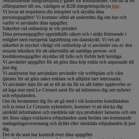
Nedanstående integritetspolicy gäller för konsumenter. Om du är en
affärspartner till oss, vänligen se B2B-integritetspolicyn
här
.
Vi lovar att respektera din integritet och skydda dina
personuppgifter! Vi kommer alltid att underrätta dig om hur och
varför vi använder dina uppgifter.
Säkerhet vid onlineköp är vår prioritet
Dina personuppgifter upprätthålls säkert och i strikt förtroende i
enlighet med europeisk lagstiftning om dataskydd. Vi vet att
säkerhet är mycket viktigt vid onlineköp så vi använder oss av den
senaste tekniken för att säkerställa att samtliga person- och
kreditkortsuppgifter skyddas till fullo och förblir helt hemliga.
Vi använder uppgifter för att göra dina köp enkla och anpassade till
just dig
Vi analyserar hur användare använder vår webbplats och våra
tjänster för att göra saker enklare och alltjämt mer intressanta.
Vi använder data för att se till att du får en allt bättre upplevelse av
att laga mat med Le Creuset samt för att informera dig om nyheter
och erbjudanden.
Om du bestämmer dig för att gå med i vår koncerns kunddatabas
och ta emot Le Creusets nyhetsbrev, kommer vi att skicka dig
särskild information och meddela när nya produkter lanseras och om
det finns några exklusiva erbjudanden samt berätta om kommande
matlagningsevenemang och dylikt eller särskilda erbjudanden åt just
dig.
Det är du som har kontroll över dina uppgifter