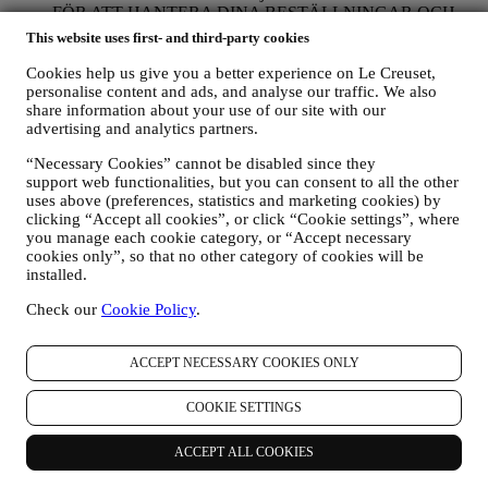
FÖR ATT HANTERA DINA BESTÄLLNINGAR OCH
ERBJUDA DIG VÅRA PRODUKTER, VÅRA
This website uses first- and third-party cookies
TJÄNSTER OCH VÅR HJÄLP
Vi kommer att använda dina uppgifter för att hantera vårt
Cookies help us give you a better experience on Le Creuset,
avtalsförhållande till dig, dina produktköp via webbplatsen
personalise content and ads, and analyse our traffic. We also
share information about your use of our site with our
och/eller i våra Le Creuset butiker, användning av
advertising and analytics partners.
webbplatsen samt all service som erbjuds efter avslutat köp
eller ditt eventuella deltagande i tävlingar. Vi kanske måste
“Necessary Cookies” cannot be disabled since they
bearbeta vissa uppgifter om dig i administrativt syfte i
support web functionalities, but you can consent to all the other
samband med vårt avtalsförhållande till dig, t. ex. bland annat
uses above (preferences, statistics and marketing cookies) by
bokföring, fakturering och revision, verifiering av kontokort,
clicking “Accept all cookies”, or click “Cookie settings”, where
bedrägerikontroll, trygghet, säkerhet, systemtest, underhåll
you manage each cookie category, or “Accept necessary
och statistisk analys m.m. Emellanåt kan det hända att vi
cookies only”, so that no other category of cookies will be
måste kontakta dig på grund av administrativa eller
installed.
verksamhetsmässiga skäl. Till exempel för att skicka dig
information om ditt köp. Vi kommer också att använda dina
Check our
Cookie Policy
.
uppgifter för att svara på förfrågningar som du skickar via vår
webbplats eller genom andra kanaler. Sådan bearbetning
ACCEPT NECESSARY COOKIES ONLY
bygger på ett avtalsfäst utförande av våra e-handelstjänster.
FÖR ATT INFORMERA DIG OM LE CREUSETS
PRODUKTNYHETER OCH ERBJUDANDEN
COOKIE SETTINGS
Om du har samtyckt till att vi gör det (till exempel genom att
prenumerera på vårt nyhetsbrev när du skapar ett konto på
ACCEPT ALL COOKIES
webbplatsen), skickar vi dig marknadsföringskommunikation
och nyheter om initiativ relaterade till Le Creuset som