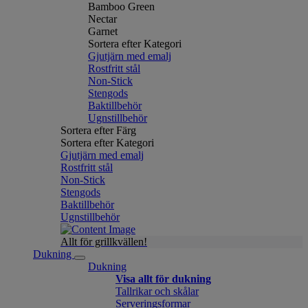
Bamboo Green
Nectar
Garnet
Sortera efter Kategori
Gjutjärn med emalj
Rostfritt stål
Non-Stick
Stengods
Baktillbehör
Ugnstillbehör
Sortera efter Färg
Sortera efter Kategori
Gjutjärn med emalj
Rostfritt stål
Non-Stick
Stengods
Baktillbehör
Ugnstillbehör
Allt för grillkvällen!
Dukning
Dukning
Visa allt för dukning
Tallrikar och skålar
Serveringsformar