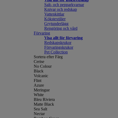
Salt- och pepparkvarnar
Knivar och redskap
Vattenkittlar
Kökstextilier
Grytunderlägg
Rengöring och vård
Förvaring
Visa allt för förvaring
Redskapskrukor
Förvaringskrukor
Pet Collection
Sortera efter Färg
Cerise
No Colour
Black
Volcanic
Flint
Azure
Meringue
White
Bleu Riviera
Matte Black
Sea Salt
Nectar