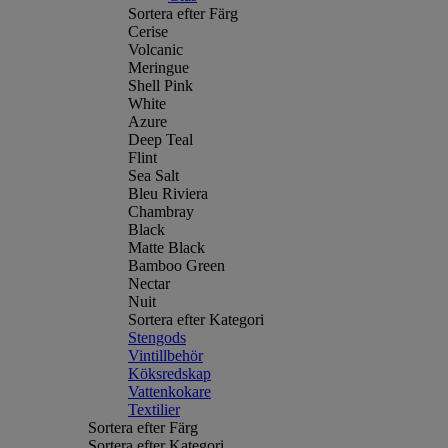
Sortera efter Färg
Cerise
Volcanic
Meringue
Shell Pink
White
Azure
Deep Teal
Flint
Sea Salt
Bleu Riviera
Chambray
Black
Matte Black
Bamboo Green
Nectar
Nuit
Sortera efter Kategori
Stengods
Vintillbehör
Köksredskap
Vattenkokare
Textilier
Sortera efter Färg
Sortera efter Kategori