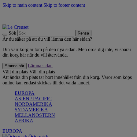
Skip to main content
Skip to footer content
Upptäck säsongens nyheter |
Shoppa nu
Anmäl dig till vårt nyhetsbrev och spara 10 % på ditt första köp.*
Fri frakt vid köp över 499 kr.
Sök
Rensa
Är du säker på att du vill lämna den här sidan?
Din varukorg är tom på den nya sidan. Men oroa dig inte, vi sparar
din korg här när du vill återvända.
Lämna sidan
Stanna här
Välj din plats
Välj din plats
Att ändra din plats tar bort innehållet från din korg. Varor som köps
online kan endast skickas till det valda landet.
EUROPA
ASIEN / PACIFIC
NORDAMERIKA
SYDAMERIKA
MELLANÖSTERN
AFRIKA
EUROPA
Österreich