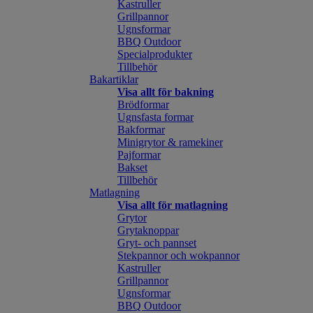
Kastruller
Grillpannor
Ugnsformar
BBQ Outdoor
Specialprodukter
Tillbehör
Bakartiklar
Visa allt för bakning
Brödformar
Ugnsfasta formar
Bakformar
Minigrytor & ramekiner
Pajformar
Bakset
Tillbehör
Matlagning
Visa allt för matlagning
Grytor
Grytaknoppar
Gryt- och pannset
Stekpannor och wokpannor
Kastruller
Grillpannor
Ugnsformar
BBQ Outdoor