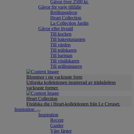
Gåvor över 2500 kr.
Gåvor för varje tillfälle
Bröllopsgåvor
Heart Collection
La Collection Jardin
Gåvor efter livsstil
Till kocken
Till bakentusiasten
Till värden
Till teälskaren
Till baristan
Till vinälskaren
Till grillmästaren
Blommor i sin vackraste form
Utforska kollektionen inspirerad av trädgårdens
vackraste former.
Heart Collection
Förälska dig i Heart-kollektionen från Le Creuset.
Inspiration
Inspiration
Recept
Guider
Våre färger