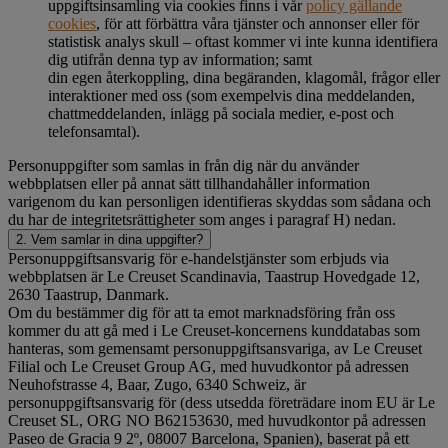
uppgiftsinsamling via cookies finns i vår
policy gällande
cookies
, för att förbättra våra tjänster och annonser eller för
statistisk analys skull – oftast kommer vi inte kunna identifiera
dig utifrån denna typ av information; samt
din egen återkoppling, dina begäranden, klagomål, frågor eller
interaktioner med oss (som exempelvis dina meddelanden,
chattmeddelanden, inlägg på sociala medier, e-post och
telefonsamtal).
Personuppgifter som samlas in från dig när du använder
webbplatsen eller på annat sätt tillhandahåller information
varigenom du kan personligen identifieras skyddas som sådana och
du har de integritetsrättigheter som anges i paragraf H) nedan.
2. Vem samlar in dina uppgifter?
Personuppgiftsansvarig för e-handelstjänster som erbjuds via
webbplatsen är Le Creuset Scandinavia, Taastrup Hovedgade 12,
2630 Taastrup, Danmark.
Om du bestämmer dig för att ta emot marknadsföring från oss
kommer du att gå med i Le Creuset-koncernens kunddatabas som
hanteras, som gemensamt personuppgiftsansvariga, av Le Creuset
Filial och Le Creuset Group AG, med huvudkontor på adressen
Neuhofstrasse 4, Baar, Zugo, 6340 Schweiz, är
personuppgiftsansvarig för (dess utsedda företrädare inom EU är Le
Creuset SL, ORG NO B62153630, med huvudkontor på adressen
Paseo de Gracia 9 2º, 08007 Barcelona, Spanien), baserat på ett