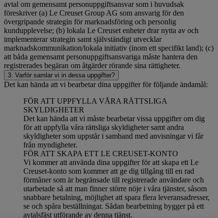
avtal om gemensamt personuppgiftsansvar som i huvudsak
föreskriver (a) Le Creuset Group AG som ansvarig för den
övergripande strategin för marknadsföring och personlig
kundupplevelse; (b) lokala Le Creuset enheter drar nytta av och
implementerar strategin samt självständigt utvecklar
marknadskommunikation/lokala initiativ (inom ett specifikt land); (c)
att båda gemensamt personuppgiftsansvariga måste hantera den
registrerades begäran om åtgärder rörande sina rättigheter.
3. Varför samlar vi in dessa uppgifter?
Det kan hända att vi bearbetar dina uppgifter för följande ändamål:
FÖR ATT UPPFYLLA VÅRA RÄTTSLIGA
SKYLDIGHETER
Det kan hända att vi måste bearbetar vissa uppgifter om dig
för att uppfylla våra rättsliga skyldigheter samt andra
skyldigheter som uppstår i samband med anvisningar vi får
från myndigheter.
FÖR ATT SKAPA ETT LE CREUSET-KONTO
Vi kommer att använda dina uppgifter för att skapa ett Le
Creuset-konto som kommer att ge dig tillgång till en rad
förmåner som är begränsade till registrerade användare och
utarbetade så att man finner större nöje i våra tjänster, såsom
snabbare betalning, möjlighet att spara flera leveransadresser,
se och spåra beställningar. Sådan bearbetning bygger på ett
avtalsfäst utförande av denna tjänst.