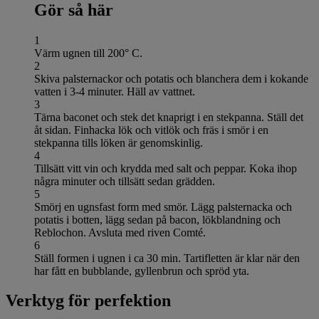
Gör så här
1
Värm ugnen till 200° C.
2
Skiva palsternackor och potatis och blanchera dem i kokande
vatten i 3-4 minuter. Häll av vattnet.
3
Tärna baconet och stek det knaprigt i en stekpanna. Ställ det
åt sidan. Finhacka lök och vitlök och fräs i smör i en
stekpanna tills löken är genomskinlig.
4
Tillsätt vitt vin och krydda med salt och peppar. Koka ihop
några minuter och tillsätt sedan grädden.
5
Smörj en ugnsfast form med smör. Lägg palsternacka och
potatis i botten, lägg sedan på bacon, lökblandning och
Reblochon. Avsluta med riven Comté.
6
Ställ formen i ugnen i ca 30 min. Tartifletten är klar när den
har fått en bubblande, gyllenbrun och spröd yta.
Verktyg för perfektion