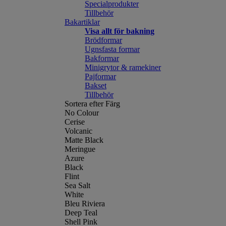
Specialprodukter
Tillbehör
Bakartiklar
Visa allt för bakning
Brödformar
Ugnsfasta formar
Bakformar
Minigrytor & ramekiner
Pajformar
Bakset
Tillbehör
Sortera efter Färg
No Colour
Cerise
Volcanic
Matte Black
Meringue
Azure
Black
Flint
Sea Salt
White
Bleu Riviera
Deep Teal
Shell Pink