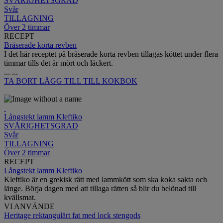
SVÅRIGHETSGRAD
Svår
TILLAGNING
Över 2 timmar
RECEPT
Bräserade korta revben
I det här receptet på bräserade korta revben tillagas köttet under flera
timmar tills det är mört och läckert.
...
...
TA BORT
LÄGG TILL TILL KOKBOK
Långstekt lamm Kleftiko
SVÅRIGHETSGRAD
Svår
TILLAGNING
Över 2 timmar
RECEPT
Långstekt lamm Kleftiko
Kleftiko är en grekisk rätt med lammkött som ska koka sakta och
länge. Börja dagen med att tillaga rätten så blir du belönad till
kvällsmat.
VI ANVÄNDE
Heritage rektangulärt fat med lock stengods