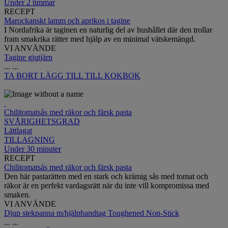
Under 2 timmar
RECEPT
Marockanskt lamm och aprikos i tagine
I Nordafrika är taginen en naturlig del av hushållet där den trollar
fram smakrika rätter med hjälp av en minimal vätskemängd.
VI ANVÄNDE
Tagine gjutjärn
...
...
TA BORT
LÄGG TILL TILL KOKBOK
Chilitomatsås med räkor och färsk pasta
SVÅRIGHETSGRAD
Lättlagat
TILLAGNING
Under 30 minuter
RECEPT
Chilitomatsås med räkor och färsk pasta
Den här pastarätten med en stark och krämig sås med tomat och
räkor är en perfekt vardagsrätt när du inte vill kompromissa med
smaken.
VI ANVÄNDE
Djup stekpanna m/hjälphandtag Toughened Non-Stick
...
...