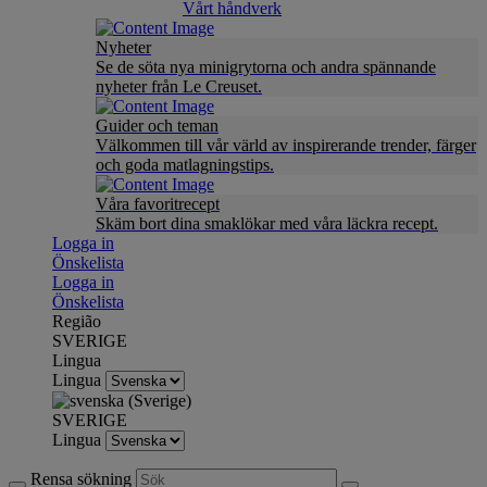
Vårt håndverk
Nyheter
Se de söta nya minigrytorna och andra spännande
nyheter från Le Creuset.
Guider och teman
Välkommen till vår värld av inspirerande trender, färger
och goda matlagningstips.
Våra favoritrecept
Skäm bort dina smaklökar med våra läckra recept.
Logga in
Önskelista
Logga in
Önskelista
Região
SVERIGE
Lingua
Lingua
SVERIGE
Lingua
Rensa sökning