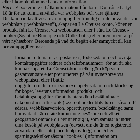
eller i kombination med annan information.
Barn
: Vi söker inte erhålla information från barn. Du måste ha fyllt
18 år för att kunna använda vår webbplats och våra tjänster.
Det kan hända att vi samlar in uppgifter från dig när du använder vår
webbplats (”webbplatsen”), skapar ett Le Creuset-konto, köper en
produkt från Le Creuset via webbplatsen eller i våra Le Creuset-
butiker (Sganture Boutique och Outlet butik) eller prenumererar på
vårt nyhetsbrev. Beroende på vad du begärt eller samtyckt till kan
personuppgifter avse:
förnamn, efternamn, e-postadress, födelsedatum och övriga
kontaktuppgifter (adress och telefonnummer), för att du ska
kunna skapa ett Le Creuset-konto eller göra köp som
gästanvändare eller prenumerera på vårt nyhetsbrev via
webbplatsen eller i butik;
uppgifter om dina köp som exempelvis datum och klockslag
för köpet, leveransinformation, produkt- och
betalningsuppgifter, för att hantera dina beställningar;
data om din surfhistorik (t.ex. onlineidentifikatorer - såsom IP-
adress, webbläsarversion, operativsystem, besökslängd samt
huruvida du är en återkommande besökare och vilket
geografiskt område du befinner dig i), som samlas in under
dina besök på webbplatsen (oavsett om du är en registrerad
användare eller inte) med hjälp av loggar och/eller
spårningstekniker såsom ”cookies” (information om