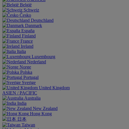
België
Schweiz
Česko
Deutschland
Danmark
España
Finland
France
Ireland
Italia
Luxembourg
Nederland
Norge
Polska
Portugal
Sverige
United Kingdom
ASIEN / PACIFIC
Australia
India
New Zealand
Hong Kong
日本
Taiwan