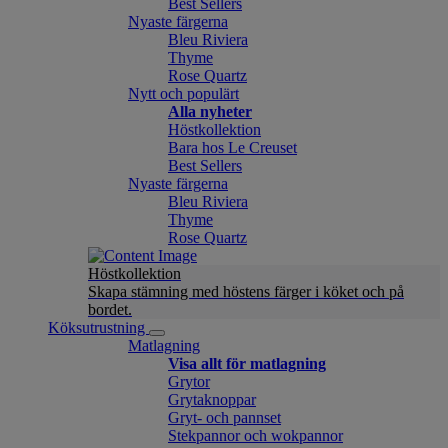
Best Sellers
Nyaste färgerna
Bleu Riviera
Thyme
Rose Quartz
Nytt och populärt
Alla nyheter
Höstkollektion
Bara hos Le Creuset
Best Sellers
Nyaste färgerna
Bleu Riviera
Thyme
Rose Quartz
Höstkollektion
Skapa stämning med höstens färger i köket och på
bordet.
Köksutrustning
Matlagning
Visa allt för matlagning
Grytor
Grytaknoppar
Gryt- och pannset
Stekpannor och wokpannor