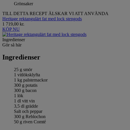
Grönsaker
TILL DETTA RECEPT ÄLSKAR VI ATT ANVÄNDA
Heritage rektangulärt fat med lock stengods
1 719,00 kr.
KÖP NU
Ingredienser
Gör så här
Ingredienser
25 g smör
1 vitlöksklyfta
1 kg palsternackor
300 g potatis
300 g bacon
1 lök
1 dl vitt vin
3,5 dl grädde
Salt och peppar
300 g Reblochon
50 g riven Comté