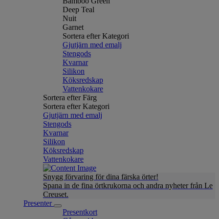
Bamboo Green
Deep Teal
Nuit
Garnet
Sortera efter Kategori
Gjutjärn med emalj
Stengods
Kvarnar
Silikon
Köksredskap
Vattenkokare
Sortera efter Färg
Sortera efter Kategori
Gjutjärn med emalj
Stengods
Kvarnar
Silikon
Köksredskap
Vattenkokare
Snygg förvaring för dina färska örter!
Spana in de fina örtkrukorna och andra nyheter från Le
Creuset.
Presenter
Presentkort