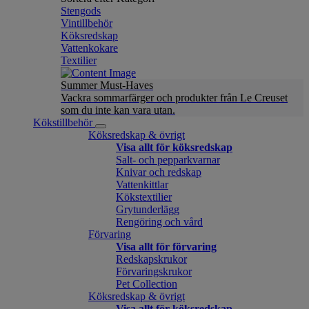
Stengods
Vintillbehör
Köksredskap
Vattenkokare
Textilier
Summer Must-Haves
Vackra sommarfärger och produkter från Le Creuset
som du inte kan vara utan.
Kökstillbehör
Köksredskap & övrigt
Visa allt för köksredskap
Salt- och pepparkvarnar
Knivar och redskap
Vattenkittlar
Kökstextilier
Grytunderlägg
Rengöring och vård
Förvaring
Visa allt för förvaring
Redskapskrukor
Förvaringskrukor
Pet Collection
Köksredskap & övrigt
Visa allt för köksredskap