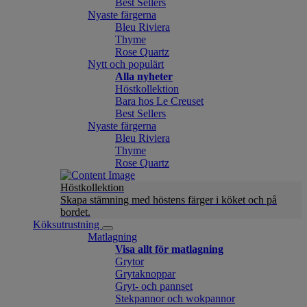
Best Sellers
Nyaste färgerna
Bleu Riviera
Thyme
Rose Quartz
Nytt och populärt
Alla nyheter
Höstkollektion
Bara hos Le Creuset
Best Sellers
Nyaste färgerna
Bleu Riviera
Thyme
Rose Quartz
Höstkollektion
Skapa stämning med höstens färger i köket och på
bordet.
Köksutrustning
Matlagning
Visa allt för matlagning
Grytor
Grytaknoppar
Gryt- och pannset
Stekpannor och wokpannor