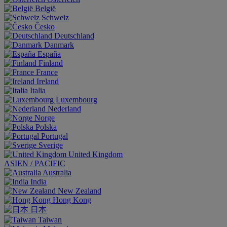
België
Schweiz
Česko
Deutschland
Danmark
España
Finland
France
Ireland
Italia
Luxembourg
Nederland
Norge
Polska
Portugal
Sverige
United Kingdom
ASIEN / PACIFIC
Australia
India
New Zealand
Hong Kong
日本
Taiwan