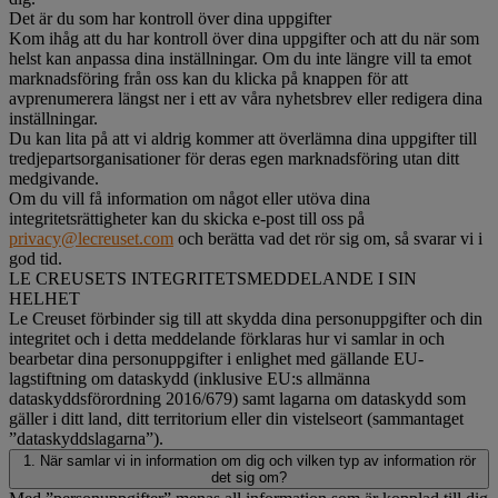
Det är du som har kontroll över dina uppgifter
Kom ihåg att du har kontroll över dina uppgifter och att du när som
helst kan anpassa dina inställningar. Om du inte längre vill ta emot
marknadsföring från oss kan du klicka på knappen för att
avprenumerera längst ner i ett av våra nyhetsbrev eller redigera dina
inställningar.
Du kan lita på att vi aldrig kommer att överlämna dina uppgifter till
tredjepartsorganisationer för deras egen marknadsföring utan ditt
medgivande.
Om du vill få information om något eller utöva dina
integritetsrättigheter kan du skicka e-post till oss på
privacy@lecreuset.com
och berätta vad det rör sig om, så svarar vi i
god tid.
LE CREUSETS INTEGRITETSMEDDELANDE I SIN
HELHET
Le Creuset förbinder sig till att skydda dina personuppgifter och din
integritet och i detta meddelande förklaras hur vi samlar in och
bearbetar dina personuppgifter i enlighet med gällande EU-
lagstiftning om dataskydd (inklusive EU:s allmänna
dataskyddsförordning 2016/679) samt lagarna om dataskydd som
gäller i ditt land, ditt territorium eller din vistelseort (sammantaget
”dataskyddslagarna”).
1. När samlar vi in information om dig och vilken typ av information rör
det sig om?