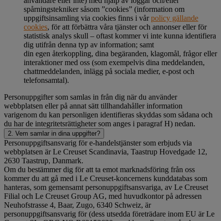
användare eller inte) med hjälp av loggar och/eller
spårningstekniker såsom ”cookies” (information om
uppgiftsinsamling via cookies finns i vår
policy gällande
cookies
, för att förbättra våra tjänster och annonser eller för
statistisk analys skull – oftast kommer vi inte kunna identifiera
dig utifrån denna typ av information; samt
din egen återkoppling, dina begäranden, klagomål, frågor eller
interaktioner med oss (som exempelvis dina meddelanden,
chattmeddelanden, inlägg på sociala medier, e-post och
telefonsamtal).
Personuppgifter som samlas in från dig när du använder
webbplatsen eller på annat sätt tillhandahåller information
varigenom du kan personligen identifieras skyddas som sådana och
du har de integritetsrättigheter som anges i paragraf H) nedan.
2. Vem samlar in dina uppgifter?
Personuppgiftsansvarig för e-handelstjänster som erbjuds via
webbplatsen är Le Creuset Scandinavia, Taastrup Hovedgade 12,
2630 Taastrup, Danmark.
Om du bestämmer dig för att ta emot marknadsföring från oss
kommer du att gå med i Le Creuset-koncernens kunddatabas som
hanteras, som gemensamt personuppgiftsansvariga, av Le Creuset
Filial och Le Creuset Group AG, med huvudkontor på adressen
Neuhofstrasse 4, Baar, Zugo, 6340 Schweiz, är
personuppgiftsansvarig för (dess utsedda företrädare inom EU är Le