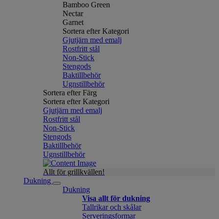
Bamboo Green
Nectar
Garnet
Sortera efter Kategori
Gjutjärn med emalj
Rostfritt stål
Non-Stick
Stengods
Baktillbehör
Ugnstillbehör
Sortera efter Färg
Sortera efter Kategori
Gjutjärn med emalj
Rostfritt stål
Non-Stick
Stengods
Baktillbehör
Ugnstillbehör
Allt för grillkvällen!
Dukning
Dukning
Visa allt för dukning
Tallrikar och skålar
Serveringsformar