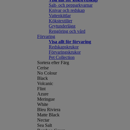
Salt- och pepparkvarnar
Knivar och redskap
Vattenkittlar
Kökstextilier
Grytunderlägg
Rengöring och vård
Förvaring
Visa allt för förvaring
Redskapskrukor
Förvaringskrukor
Pet Collection
Sortera efter Färg
Cerise
No Colour
Black
Volcanic
Flint
Azure
Meringue
White
Bleu Riviera
Matte Black
Nectar
Sea Salt