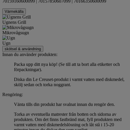
70159160600099 | 70157850607099 | 70166350600099
Värmekälla
Ugnens Grill
Mikrovågsugn
Ugn
skötsel & användning
Innan du använder produkten:
Packa upp ditt nya köp! (Se till att ta bort alla etiketter och
förpackningar).
Diska din Le Creuset-produkt i varmt vatten med diskmedel,
skölj sedan och torka noggrant.
Rengöring:
Vänta tills din produkt har svalnat innan du rengör den.
Torka av eventuella matrester från botten och sidorna av
produkten. Om det finns fastbränd mat, fyll produkten med
varmt vatten med diskmedelslösning och låt stå i 15-20
minuter innan du diskar den som vanligt.