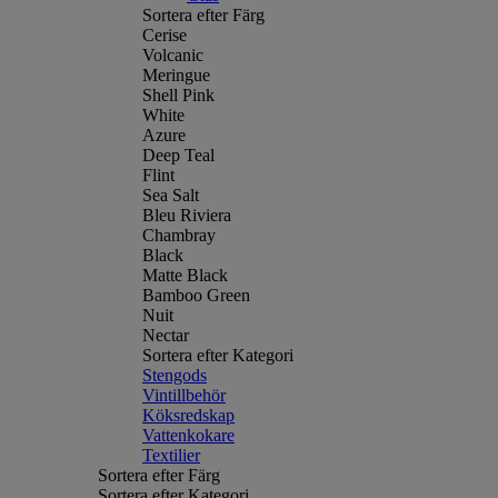
Sortera efter Färg
Cerise
Volcanic
Meringue
Shell Pink
White
Azure
Deep Teal
Flint
Sea Salt
Bleu Riviera
Chambray
Black
Matte Black
Bamboo Green
Nuit
Nectar
Sortera efter Kategori
Stengods
Vintillbehör
Köksredskap
Vattenkokare
Textilier
Sortera efter Färg
Sortera efter Kategori