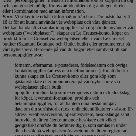
Med ”personuppgifter” menas all information som är kopplad till dig
och som gör det möjligt för oss att identifiera dig antingen direkt
eller i kombination med annan information.
Barn
: Vi söker inte erhålla information från barn. Du måste ha fyllt
18 år för att kunna använda vår webbplats och våra tjänster.
Det kan hända att vi samlar in uppgifter från dig när du använder vår
webbplats (”webbplatsen”), skapar ett Le Creuset-konto, köper en
produkt från Le Creuset via webbplatsen eller i våra Le Creuset-
butiker (Sganture Boutique och Outlet butik) eller prenumererar på
vårt nyhetsbrev. Beroende på vad du begärt eller samtyckt till kan
personuppgifter avse:
förnamn, efternamn, e-postadress, födelsedatum och övriga
kontaktuppgifter (adress och telefonnummer), för att du ska
kunna skapa ett Le Creuset-konto eller göra köp som
gästanvändare eller prenumerera på vårt nyhetsbrev via
webbplatsen eller i butik;
uppgifter om dina köp som exempelvis datum och klockslag
för köpet, leveransinformation, produkt- och
betalningsuppgifter, för att hantera dina beställningar;
data om din surfhistorik (t.ex. onlineidentifikatorer - såsom IP-
adress, webbläsarversion, operativsystem, besökslängd samt
huruvida du är en återkommande besökare och vilket
geografiskt område du befinner dig i), som samlas in under
dina besök på webbplatsen (oavsett om du är en registrerad