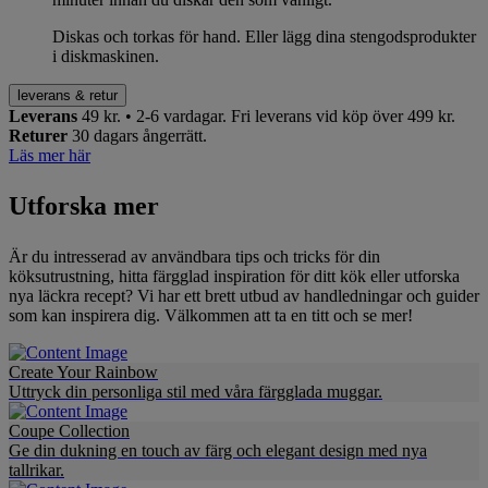
Diskas och torkas för hand. Eller lägg dina stengodsprodukter
i diskmaskinen.
leverans & retur
Leverans
49 kr. • 2-6 vardagar.
Fri leverans vid köp över 499 kr.
Returer
30 dagars ångerrätt.
Läs mer här
Utforska mer
Är du intresserad av användbara tips och tricks för din
köksutrustning, hitta färgglad inspiration för ditt kök eller utforska
nya läckra recept? Vi har ett brett utbud av handledningar och guider
som kan inspirera dig. Välkommen att ta en titt och se mer!
Create Your Rainbow
Uttryck din personliga stil med våra färgglada muggar.
Coupe Collection
Ge din dukning en touch av färg och elegant design med nya
tallrikar.