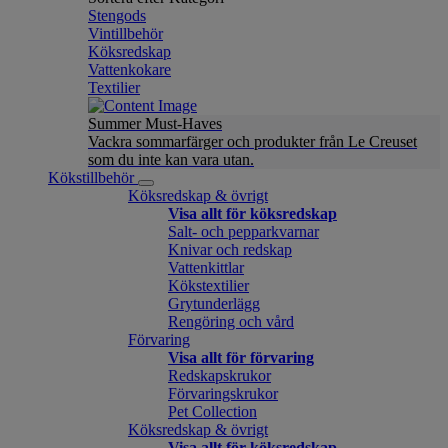
Stengods
Vintillbehör
Köksredskap
Vattenkokare
Textilier
Summer Must-Haves
Vackra sommarfärger och produkter från Le Creuset
som du inte kan vara utan.
Kökstillbehör
Köksredskap & övrigt
Visa allt för köksredskap
Salt- och pepparkvarnar
Knivar och redskap
Vattenkittlar
Kökstextilier
Grytunderlägg
Rengöring och vård
Förvaring
Visa allt för förvaring
Redskapskrukor
Förvaringskrukor
Pet Collection
Köksredskap & övrigt
Visa allt för köksredskap