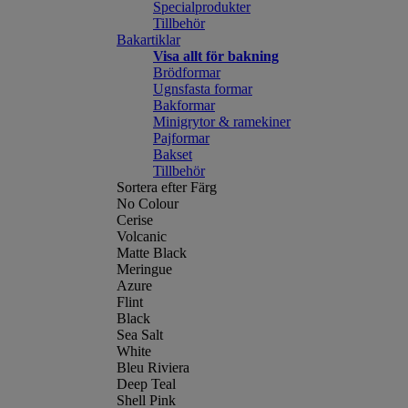
Specialprodukter
Tillbehör
Bakartiklar
Visa allt för bakning
Brödformar
Ugnsfasta formar
Bakformar
Minigrytor & ramekiner
Pajformar
Bakset
Tillbehör
Sortera efter Färg
No Colour
Cerise
Volcanic
Matte Black
Meringue
Azure
Flint
Black
Sea Salt
White
Bleu Riviera
Deep Teal
Shell Pink