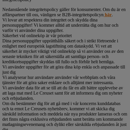
Nedanstående integritetspolicy gäller för konsumenter. Om du är en
affärspartner till oss, vänligen se B2B-integritetspolicyn
här
.
Vi lovar att respektera din integritet och skydda dina
personuppgifter! Vi kommer alltid att underrätta dig om hur och
varför vi använder dina uppgifter.
Säkerhet vid onlineköp är vår prioritet
Dina personuppgifter upprätthålls säkert och i strikt förtroende i
enlighet med europeisk lagstiftning om dataskydd. Vi vet att
säkerhet är mycket viktigt vid onlineköp så vi använder oss av den
senaste tekniken för att säkerställa att samtliga person- och
kreditkortsuppgifter skyddas till fullo och förblir helt hemliga.
Vi använder uppgifter för att göra dina köp enkla och anpassade till
just dig
Vi analyserar hur användare använder vår webbplats och våra
tjänster för att göra saker enklare och alltjämt mer intressanta.
Vi använder data för att se till att du får en allt bättre upplevelse av
att laga mat med Le Creuset samt för att informera dig om nyheter
och erbjudanden.
Om du bestämmer dig för att gå med i vår koncerns kunddatabas
och ta emot Le Creusets nyhetsbrev, kommer vi att skicka dig
särskild information och meddela när nya produkter lanseras och om
det finns några exklusiva erbjudanden samt berätta om kommande
matlagningsevenemang och dylikt eller särskilda erbjudanden åt just
dig.