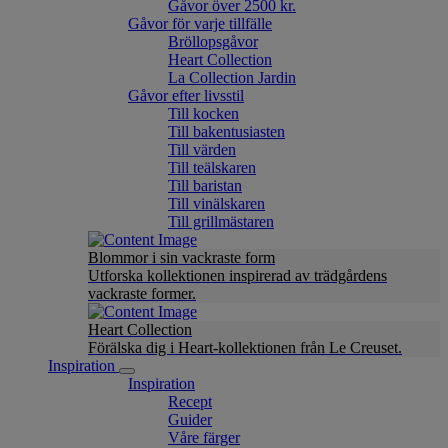
Gåvor över 2500 kr.
Gåvor för varje tillfälle
Bröllopsgåvor
Heart Collection
La Collection Jardin
Gåvor efter livsstil
Till kocken
Till bakentusiasten
Till värden
Till teälskaren
Till baristan
Till vinälskaren
Till grillmästaren
Blommor i sin vackraste form
Utforska kollektionen inspirerad av trädgårdens
vackraste former.
Heart Collection
Förälska dig i Heart-kollektionen från Le Creuset.
Inspiration
Inspiration
Recept
Guider
Våre färger