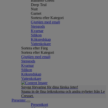
Bamboo Green
Deep Teal
Nuit
Garnet
Sortera efter Kategori
Gjutjärn med emalj
Stengods
Kvarnar
Silikon
Köksredskap
Vattenkokare
Sortera efter Färg
Sortera efter Kategori
Gjutjärn med emalj
Stengods
Kvarnar
Silikon
Köksredskap
Vattenkokare
Snygg förvaring för dina färska örter!
Spana in de fina örtkrukorna och andra nyheter från Le
Creuset.
Presenter
Presentkort