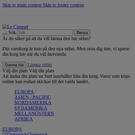
Skip to main content
Skip to footer content
Upptäck säsongens nyheter |
Shoppa nu
Anmäl dig till vårt nyhetsbrev och spara 10 % på ditt första köp.*
Fri frakt vid köp över 499 kr.
Sök
Rensa
Är du säker på att du vill lämna den här sidan?
Din varukorg är tom på den nya sidan. Men oroa dig inte, vi sparar
din korg här när du vill återvända.
Lämna sidan
Stanna här
Välj din plats
Välj din plats
Att ändra din plats tar bort innehållet från din korg. Varor som köps
online kan endast skickas till det valda landet.
EUROPA
ASIEN / PACIFIC
NORDAMERIKA
SYDAMERIKA
MELLANÖSTERN
AFRIKA
EUROPA
Österreich