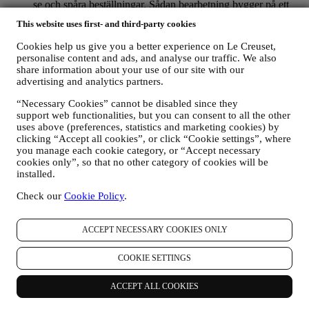
se och spåra beställningar. Sådan bearbetning bygger på ett
avtalsfäst utförande av denna tjänst.
This website uses first- and third-party cookies
FÖR ATT HANTERA DINA BESTÄLLNINGAR OCH
ERBJUDA DIG VÅRA PRODUKTER, VÅRA
Cookies help us give you a better experience on Le Creuset,
TJÄNSTER OCH VÅR HJÄLP
personalise content and ads, and analyse our traffic. We also
Vi kommer att använda dina uppgifter för att hantera vårt
share information about your use of our site with our
avtalsförhållande till dig, dina produktköp via webbplatsen
advertising and analytics partners.
och/eller i våra Le Creuset butiker, användning av
“Necessary Cookies” cannot be disabled since they
webbplatsen samt all service som erbjuds efter avslutat köp
support web functionalities, but you can consent to all the other
eller ditt eventuella deltagande i tävlingar. Vi kanske måste
uses above (preferences, statistics and marketing cookies) by
bearbeta vissa uppgifter om dig i administrativt syfte i
clicking “Accept all cookies”, or click “Cookie settings”, where
samband med vårt avtalsförhållande till dig, t. ex. bland annat
you manage each cookie category, or “Accept necessary
bokföring, fakturering och revision, verifiering av kontokort,
cookies only”, so that no other category of cookies will be
bedrägerikontroll, trygghet, säkerhet, systemtest, underhåll
installed.
och statistisk analys m.m. Emellanåt kan det hända att vi
måste kontakta dig på grund av administrativa eller
Check our
Cookie Policy
.
verksamhetsmässiga skäl. Till exempel för att skicka dig
information om ditt köp. Vi kommer också att använda dina
uppgifter för att svara på förfrågningar som du skickar via vår
ACCEPT NECESSARY COOKIES ONLY
webbplats eller genom andra kanaler. Sådan bearbetning
bygger på ett avtalsfäst utförande av våra e-handelstjänster.
COOKIE SETTINGS
FÖR ATT INFORMERA DIG OM LE CREUSETS
PRODUKTNYHETER OCH ERBJUDANDEN
ACCEPT ALL COOKIES
Om du har samtyckt till att vi gör det (till exempel genom att
prenumerera på vårt nyhetsbrev när du skapar ett konto på