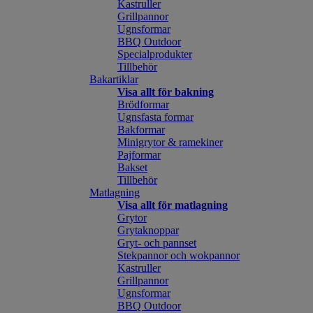
Kastruller
Grillpannor
Ugnsformar
BBQ Outdoor
Specialprodukter
Tillbehör
Bakartiklar
Visa allt för bakning
Brödformar
Ugnsfasta formar
Bakformar
Minigrytor & ramekiner
Pajformar
Bakset
Tillbehör
Matlagning
Visa allt för matlagning
Grytor
Grytaknoppar
Gryt- och pannset
Stekpannor och wokpannor
Kastruller
Grillpannor
Ugnsformar
BBQ Outdoor