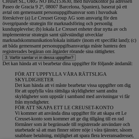
Creuset SL, ORG NO B62153630, med huvudkontor på adressen
Paseo de Gracia 9 2º, 08007 Barcelona, Spanien), baserat på ett
avtal om gemensamt personuppgiftsansvar som i huvudsak
föreskriver (a) Le Creuset Group AG som ansvarig för den
övergripande strategin för marknadsföring och personlig
kundupplevelse; (b) lokala Le Creuset enheter drar nytta av och
implementerar strategin samt självständigt utvecklar
marknadskommunikation/lokala initiativ (inom ett specifikt land); (c)
att båda gemensamt personuppgiftsansvariga måste hantera den
registrerades begäran om åtgärder rörande sina rättigheter.
3. Varför samlar vi in dessa uppgifter?
Det kan hända att vi bearbetar dina uppgifter för följande ändamål:
FÖR ATT UPPFYLLA VÅRA RÄTTSLIGA
SKYLDIGHETER
Det kan hända att vi måste bearbetar vissa uppgifter om dig
för att uppfylla våra rättsliga skyldigheter samt andra
skyldigheter som uppstår i samband med anvisningar vi får
från myndigheter.
FÖR ATT SKAPA ETT LE CREUSET-KONTO
Vi kommer att använda dina uppgifter för att skapa ett Le
Creuset-konto som kommer att ge dig tillgång till en rad
förmåner som är begränsade till registrerade användare och
utarbetade så att man finner större nöje i våra tjänster, såsom
snabbare betalning, möjlighet att spara flera leveransadresser,