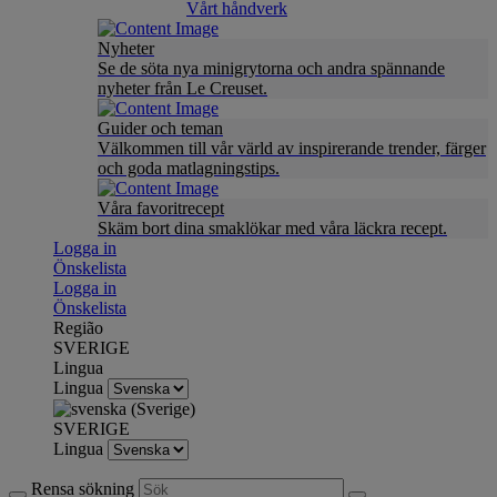
Vårt håndverk
Nyheter
Se de söta nya minigrytorna och andra spännande
nyheter från Le Creuset.
Guider och teman
Välkommen till vår värld av inspirerande trender, färger
och goda matlagningstips.
Våra favoritrecept
Skäm bort dina smaklökar med våra läckra recept.
Logga in
Önskelista
Logga in
Önskelista
Região
SVERIGE
Lingua
Lingua
SVERIGE
Lingua
Rensa sökning