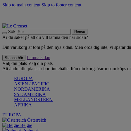
Skip to main content
Skip to footer content
Upptäck säsongens nyheter |
Shoppa nu
Anmäl dig till vårt nyhetsbrev och spara 10 % på ditt första köp.*
Fri frakt vid köp över 499 kr.
Sök
Rensa
Är du säker på att du vill lämna den här sidan?
Din varukorg är tom på den nya sidan. Men oroa dig inte, vi sparar din
Lämna sidan
Stanna här
Välj din plats
Välj din plats
Att ändra din plats tar bort innehållet från din korg. Varor som köps on
EUROPA
ASIEN / PACIFIC
NORDAMERIKA
SYDAMERIKA
MELLANÖSTERN
AFRIKA
EUROPA
Österreich
België
Schweiz