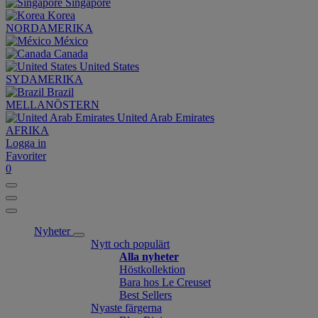
Singapore
Korea
NORDAMERIKA
México
Canada
United States
SYDAMERIKA
Brazil
MELLANÖSTERN
United Arab Emirates
AFRIKA
Logga in
Favoriter
0
Nyheter
Nytt och populärt
Alla nyheter
Höstkollektion
Bara hos Le Creuset
Best Sellers
Nyaste färgerna