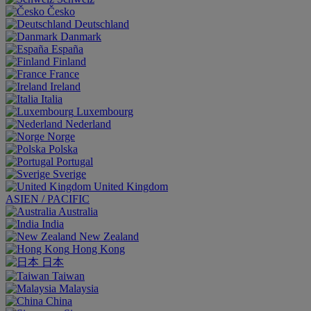
Česko
Deutschland
Danmark
España
Finland
France
Ireland
Italia
Luxembourg
Nederland
Norge
Polska
Portugal
Sverige
United Kingdom
ASIEN / PACIFIC
Australia
India
New Zealand
Hong Kong
日本
Taiwan
Malaysia
China