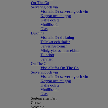
On The Go
Servering och vin
Visa allt för servering och vin
Koppar och muggar
Kaffe och te
Vintillbehör
Glas
Dukning
Visa allt för dukning
Tallrikar och skålar
Serveringsformar
Minigrytor och ramekiner
Tillbehör
Serviser
On The Go
Visa allt för On The Go
Servering och vin
Visa allt för servering och vin
Koppar och muggar
Kaffe och te
Vintillbehör
Glas
Sortera efter Färg
Cerise
Volcanic