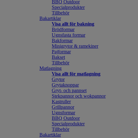
BBQ Outdoor
Specialprodukter
Tillbehör
Bakartiklar
Visa allt för bakning
Brödformar
Ugnsfasta formar
Bakformar
Minigrytor & ramekiner
Pajformar
Bakset
Tillbehör
Matlagning
Visa allt för matlagning
Grytor
Grytaknoppar
Gryt- och pannset
Stekpannor och wokpannor
Kastruller
Grillpannor
Ugnsformar
BBQ Outdoor
Specialprodukter
Tillbehör
Bakartiklar