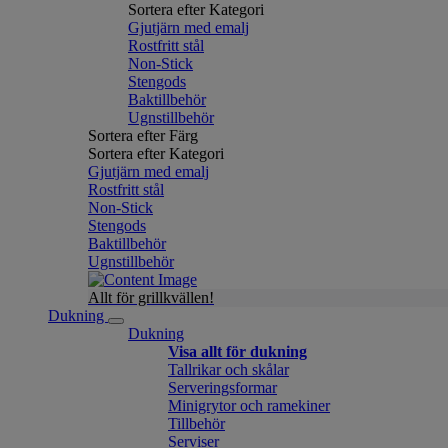
Sortera efter Kategori
Gjutjärn med emalj
Rostfritt stål
Non-Stick
Stengods
Baktillbehör
Ugnstillbehör
Sortera efter Färg
Sortera efter Kategori
Gjutjärn med emalj
Rostfritt stål
Non-Stick
Stengods
Baktillbehör
Ugnstillbehör
Allt för grillkvällen!
Dukning
Dukning
Visa allt för dukning
Tallrikar och skålar
Serveringsformar
Minigrytor och ramekiner
Tillbehör
Serviser