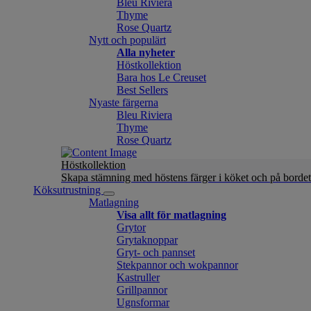
Bleu Riviera
Thyme
Rose Quartz
Nytt och populärt
Alla nyheter
Höstkollektion
Bara hos Le Creuset
Best Sellers
Nyaste färgerna
Bleu Riviera
Thyme
Rose Quartz
Höstkollektion
Skapa stämning med höstens färger i köket och på bordet
Köksutrustning
Matlagning
Visa allt för matlagning
Grytor
Grytaknoppar
Gryt- och pannset
Stekpannor och wokpannor
Kastruller
Grillpannor
Ugnsformar