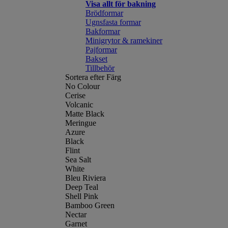
Visa allt för bakning
Brödformar
Ugnsfasta formar
Bakformar
Minigrytor & ramekiner
Pajformar
Bakset
Tillbehör
Sortera efter Färg
No Colour
Cerise
Volcanic
Matte Black
Meringue
Azure
Black
Flint
Sea Salt
White
Bleu Riviera
Deep Teal
Shell Pink
Bamboo Green
Nectar
Garnet