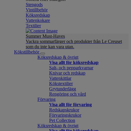
Stengods
Vintillbehör
Köksredskap
Vattenkokare
Textilier
Summer Must-Haves
Vackra sommarfärger och produkter från Le Creuset
som du inte kan vara utan.
Kökstillbehör
Köksredskap & övrigt
Visa allt för köksredskap
Salt- och pepparkvarnar
Knivar och redskap
Vattenkittlar
Kökstextilier
Grytunderlägg
Rengöring och vård
Förvaring
Visa allt för förvaring
Redskapskrukor
Förvaringskrukor
Pet Collection
Köksredskap & övrigt
Visa allt för köksredskap