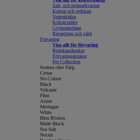
Salt- och pepparkvarnar
Knivar och redskap
Vattenkittlar
Kökstextilier
Grytunderlägg
Rengöring och vård
Förvaring
Visa allt för förvaring
Redskapskrukor
Förvaringskrukor
Pet Collection
Sortera efter Färg
Cerise
No Colour
Black
Volcanic
Flint
Azure
Meringue
White
Bleu Riviera
Matte Black
Sea Salt
Nectar