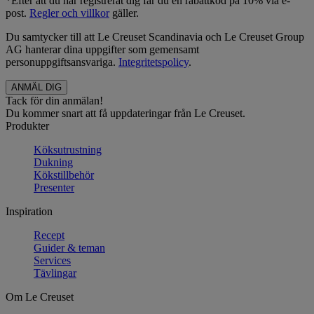
*Efter att du har registrerat dig får du en rabattkod på 10% via e-
post.
Regler och villkor
gäller.
Du samtycker till att Le Creuset Scandinavia och Le Creuset Group
AG hanterar dina uppgifter som gemensamt
personuppgiftsansvariga.
Integritetspolicy
.
Tack för din anmälan!
Du kommer snart att få uppdateringar från Le Creuset.
Produkter
Köksutrustning
Dukning
Kökstillbehör
Presenter
Inspiration
Recept
Guider & teman
Services
Tävlingar
Om Le Creuset