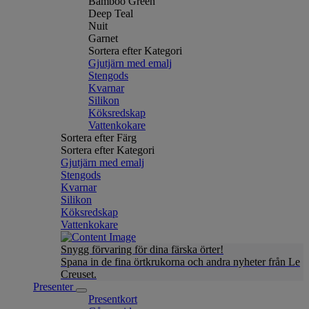
Bamboo Green
Deep Teal
Nuit
Garnet
Sortera efter Kategori
Gjutjärn med emalj
Stengods
Kvarnar
Silikon
Köksredskap
Vattenkokare
Sortera efter Färg
Sortera efter Kategori
Gjutjärn med emalj
Stengods
Kvarnar
Silikon
Köksredskap
Vattenkokare
Snygg förvaring för dina färska örter!
Spana in de fina örtkrukorna och andra nyheter från Le
Creuset.
Presenter
Presentkort