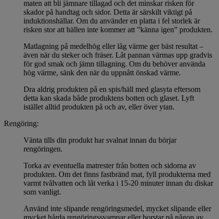
maten att bli jämnare tillagad och det minskar risken för
skador på handtag och sidor. Detta är särskilt viktigt på
induktionshällar. Om du använder en platta i fel storlek är
risken stor att hällen inte kommer att ”känna igen” produkten.
Matlagning på medelhög eller låg värme ger bäst resultat –
även när du steker och fräser. Låt pannan värmas upp gradvis
för god smak och jämn tillagning. Om du behöver använda
hög värme, sänk den när du uppnått önskad värme.
Dra aldrig produkten på en spis/häll med glasyta eftersom
detta kan skada både produktens botten och glaset. Lyft
istället alltid produkten på och av, eller över ytan.
Rengöring:
Vänta tills din produkt har svalnat innan du börjar
rengöringen.
Torka av eventuella matrester från botten och sidorna av
produkten. Om det finns fastbränd mat, fyll produkterna med
varmt tvålvatten och låt verka i 15-20 minuter innan du diskar
som vanligt.
Använd inte slipande rengöringsmedel, mycket slipande eller
mycket hårda rengöringssvampar eller borstar på någon av