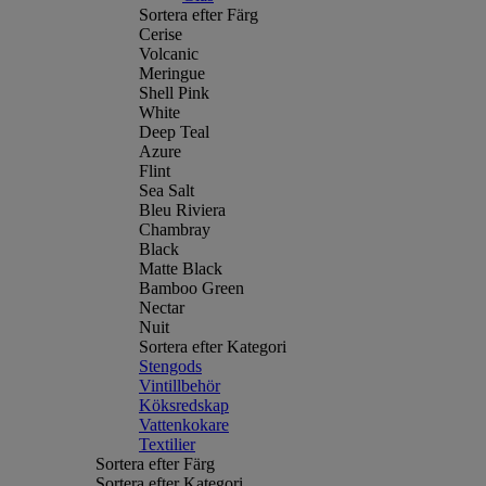
Sortera efter Färg
Cerise
Volcanic
Meringue
Shell Pink
White
Deep Teal
Azure
Flint
Sea Salt
Bleu Riviera
Chambray
Black
Matte Black
Bamboo Green
Nectar
Nuit
Sortera efter Kategori
Stengods
Vintillbehör
Köksredskap
Vattenkokare
Textilier
Sortera efter Färg
Sortera efter Kategori