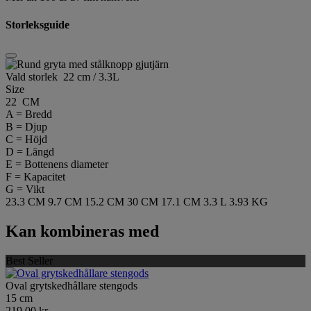
Storleksguide
Vald storlek
22 cm / 3.3L
Size
22 CM
A = Bredd
B = Djup
C = Höjd
D = Längd
E = Bottenens diameter
F = Kapacitet
G = Vikt
23.3 CM
9.7 CM
15.2 CM
30 CM
17.1 CM
3.3 L
3.93 KG
Kan kombineras med
Best Seller
Oval grytskedhållare stengods
15 cm
219,00 kr.