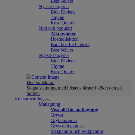
Best Sellers
Nyaste färgerna
Bleu Riviera
Thyme
Rose Quartz
Nytt och populärt
Alla nyheter
Höstkollektion
Bara hos Le Creuset
Best Sellers
Nyaste färgerna
Bleu Riviera
Thyme
Rose Quartz
Höstkollektion
Skapa stämning med höstens färger i köket och på
bordet.
Köksutrustning
Matlagning
Visa allt för matlagning
Grytor
Grytaknoppar
Gryt- och pannset
Stekpannor och wokpannor