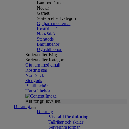
Bamboo Green
Nectar
Garnet
Sortera efter Kategori
Gjutjärn med emalj
Rostfritt stål
Non-Stick
Stengods
Baktillbehör
Ugnstillbehör
Sortera efter Färg
Sortera efter Kategori
Gjutjärn med emalj
Rostfritt stål
Non-Stick
Stengods
Baktillbehör
Ugnstillbehör
Allt för grillkvällen!
Dukning
Dukning
Visa allt för dukning
Tallrikar och skålar
Serveringsformar