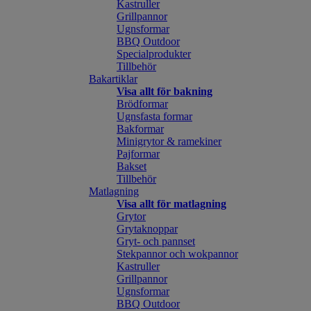
Kastruller
Grillpannor
Ugnsformar
BBQ Outdoor
Specialprodukter
Tillbehör
Bakartiklar
Visa allt för bakning
Brödformar
Ugnsfasta formar
Bakformar
Minigrytor & ramekiner
Pajformar
Bakset
Tillbehör
Matlagning
Visa allt för matlagning
Grytor
Grytaknoppar
Gryt- och pannset
Stekpannor och wokpannor
Kastruller
Grillpannor
Ugnsformar
BBQ Outdoor