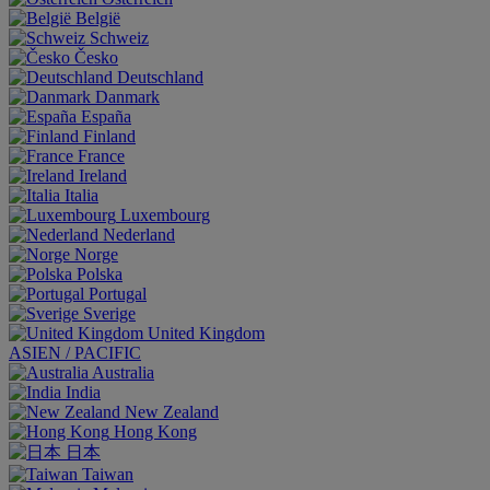
België
Schweiz
Česko
Deutschland
Danmark
España
Finland
France
Ireland
Italia
Luxembourg
Nederland
Norge
Polska
Portugal
Sverige
United Kingdom
ASIEN / PACIFIC
Australia
India
New Zealand
Hong Kong
日本
Taiwan