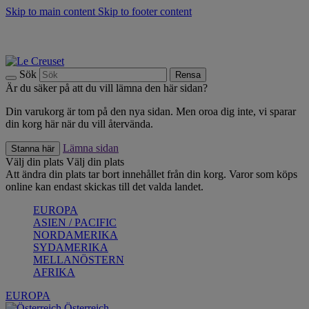
Skip to main content
Skip to footer content
Upptäck säsongens nyheter |
Shoppa nu
Anmäl dig till vårt nyhetsbrev och spara 10 % på ditt första köp.*
Fri frakt vid köp över 499 kr.
Sök
Rensa
Är du säker på att du vill lämna den här sidan?
Din varukorg är tom på den nya sidan. Men oroa dig inte, vi sparar
din korg här när du vill återvända.
Lämna sidan
Stanna här
Välj din plats
Välj din plats
Att ändra din plats tar bort innehållet från din korg. Varor som köps
online kan endast skickas till det valda landet.
EUROPA
ASIEN / PACIFIC
NORDAMERIKA
SYDAMERIKA
MELLANÖSTERN
AFRIKA
EUROPA
Österreich