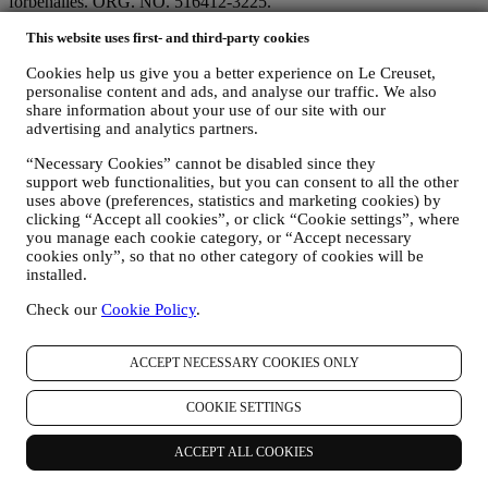
förbehålles. ORG. NO. 516412-3225.
JURIDISKT
This website uses first- and third-party cookies
Köpvillkor
Presentkort
Kampanjer och tävlingar
Integritetspolicy
Cookiepolicy
Butiksövervakning
Tillgänglighet
Cookies help us give you a better experience on Le Creuset,
personalise content and ads, and analyse our traffic. We also
Integritetspolicy
share information about your use of our site with our
advertising and analytics partners.
Nedanstående integritetspolicy gäller för konsumenter. Om du är en
affärspartner till oss, vänligen se B2B-integritetspolicyn
här
.
“Necessary Cookies” cannot be disabled since they
Vi lovar att respektera din integritet och skydda dina
support web functionalities, but you can consent to all the other
personuppgifter! Vi kommer alltid att underrätta dig om hur och
uses above (preferences, statistics and marketing cookies) by
varför vi använder dina uppgifter.
clicking “Accept all cookies”, or click “Cookie settings”, where
Säkerhet vid onlineköp är vår prioritet
you manage each cookie category, or “Accept necessary
Dina personuppgifter upprätthålls säkert och i strikt förtroende i
cookies only”, so that no other category of cookies will be
enlighet med europeisk lagstiftning om dataskydd. Vi vet att
installed.
säkerhet är mycket viktigt vid onlineköp så vi använder oss av den
Check our
Cookie Policy
.
senaste tekniken för att säkerställa att samtliga person- och
kreditkortsuppgifter skyddas till fullo och förblir helt hemliga.
Vi använder uppgifter för att göra dina köp enkla och anpassade till
ACCEPT NECESSARY COOKIES ONLY
just dig
Vi analyserar hur användare använder vår webbplats och våra
tjänster för att göra saker enklare och alltjämt mer intressanta.
COOKIE SETTINGS
Vi använder data för att se till att du får en allt bättre upplevelse av
att laga mat med Le Creuset samt för att informera dig om nyheter
ACCEPT ALL COOKIES
och erbjudanden.
Om du bestämmer dig för att gå med i vår koncerns kunddatabas