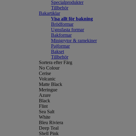
Specialprodukter
Tillbehör
Bakartiklar
Visa allt för bakning
Brödformar
Ugnsfasta formar
Bakformar
Minigrytor & ramekiner
Pajformar
Bakset
Tillbehör
Sortera efter Färg
No Colour
Cerise
Volcanic
Matte Black
Meringue
Azure
Black
Flint
Sea Salt
White
Bleu Riviera
Deep Teal
Shell Pink