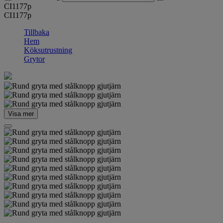
CI1177p
CI1177p
Tillbaka
Hem
Köksutrustning
Grytor
Visa mer