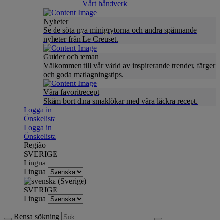
Vårt håndverk
Nyheter
Se de söta nya minigrytorna och andra spännande
nyheter från Le Creuset.
Guider och teman
Välkommen till vår värld av inspirerande trender, färger
och goda matlagningstips.
Våra favoritrecept
Skäm bort dina smaklökar med våra läckra recept.
Logga in
Önskelista
Logga in
Önskelista
Região
SVERIGE
Lingua
Lingua
SVERIGE
Lingua
Rensa sökning