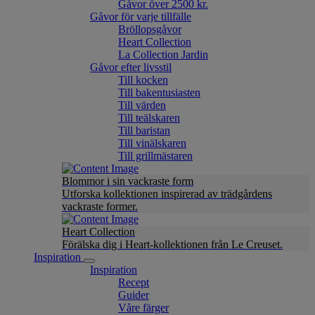
Gåvor över 2500 kr.
Gåvor för varje tillfälle
Bröllopsgåvor
Heart Collection
La Collection Jardin
Gåvor efter livsstil
Till kocken
Till bakentusiasten
Till värden
Till teälskaren
Till baristan
Till vinälskaren
Till grillmästaren
Blommor i sin vackraste form
Utforska kollektionen inspirerad av trädgårdens
vackraste former.
Heart Collection
Förälska dig i Heart-kollektionen från Le Creuset.
Inspiration
Inspiration
Recept
Guider
Våre färger