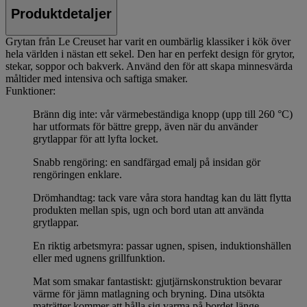
Produktdetaljer
Grytan från Le Creuset har varit en oumbärlig klassiker i kök över
hela världen i nästan ett sekel. Den har en perfekt design för grytor,
stekar, soppor och bakverk. Använd den för att skapa minnesvärda
måltider med intensiva och saftiga smaker.
Funktioner:
Bränn dig inte: vår värmebeständiga knopp (upp till 260 °C)
har utformats för bättre grepp, även när du använder
grytlappar för att lyfta locket.
Snabb rengöring: en sandfärgad emalj på insidan gör
rengöringen enklare.
Drömhandtag: tack vare våra stora handtag kan du lätt flytta
produkten mellan spis, ugn och bord utan att använda
grytlappar.
En riktig arbetsmyra: passar ugnen, spisen, induktionshällen
eller med ugnens grillfunktion.
Mat som smakar fantastiskt: gjutjärnskonstruktion bevarar
värme för jämn matlagning och bryning. Dina utsökta
maträtter kommer att hålla sig varma på bordet länge.