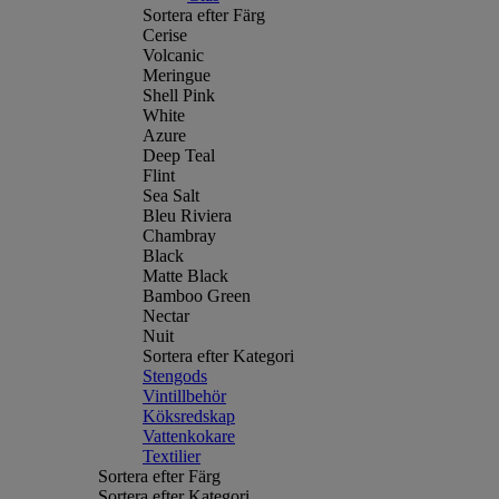
Sortera efter Färg
Cerise
Volcanic
Meringue
Shell Pink
White
Azure
Deep Teal
Flint
Sea Salt
Bleu Riviera
Chambray
Black
Matte Black
Bamboo Green
Nectar
Nuit
Sortera efter Kategori
Stengods
Vintillbehör
Köksredskap
Vattenkokare
Textilier
Sortera efter Färg
Sortera efter Kategori