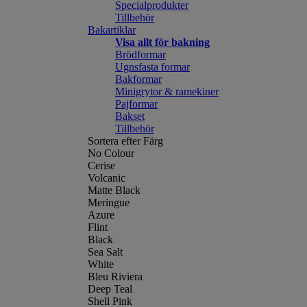
Specialprodukter
Tillbehör
Bakartiklar
Visa allt för bakning
Brödformar
Ugnsfasta formar
Bakformar
Minigrytor & ramekiner
Pajformar
Bakset
Tillbehör
Sortera efter Färg
No Colour
Cerise
Volcanic
Matte Black
Meringue
Azure
Flint
Black
Sea Salt
White
Bleu Riviera
Deep Teal
Shell Pink