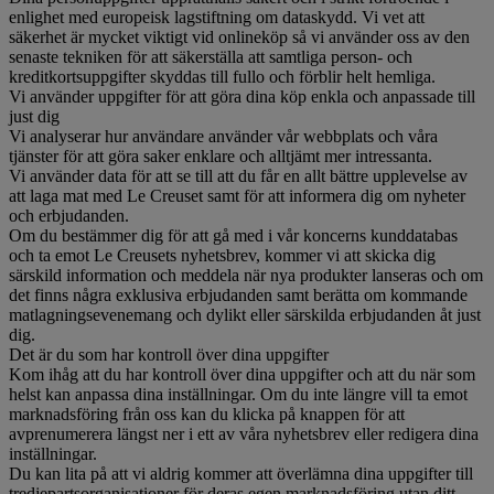
enlighet med europeisk lagstiftning om dataskydd. Vi vet att
säkerhet är mycket viktigt vid onlineköp så vi använder oss av den
senaste tekniken för att säkerställa att samtliga person- och
kreditkortsuppgifter skyddas till fullo och förblir helt hemliga.
Vi använder uppgifter för att göra dina köp enkla och anpassade till
just dig
Vi analyserar hur användare använder vår webbplats och våra
tjänster för att göra saker enklare och alltjämt mer intressanta.
Vi använder data för att se till att du får en allt bättre upplevelse av
att laga mat med Le Creuset samt för att informera dig om nyheter
och erbjudanden.
Om du bestämmer dig för att gå med i vår koncerns kunddatabas
och ta emot Le Creusets nyhetsbrev, kommer vi att skicka dig
särskild information och meddela när nya produkter lanseras och om
det finns några exklusiva erbjudanden samt berätta om kommande
matlagningsevenemang och dylikt eller särskilda erbjudanden åt just
dig.
Det är du som har kontroll över dina uppgifter
Kom ihåg att du har kontroll över dina uppgifter och att du när som
helst kan anpassa dina inställningar. Om du inte längre vill ta emot
marknadsföring från oss kan du klicka på knappen för att
avprenumerera längst ner i ett av våra nyhetsbrev eller redigera dina
inställningar.
Du kan lita på att vi aldrig kommer att överlämna dina uppgifter till
tredjepartsorganisationer för deras egen marknadsföring utan ditt