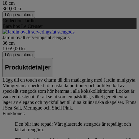
18 cm
369,00 kr.
Lägg i varukorg
Collection Jardin
Bara hos Le Creuset
Jardin ovalt serveringsfat stengods
36 cm
1 059,00 kr.
Lägg i varukorg
Produktdetaljer
Lägg till en touch av charm till din matlagning med Jardin minigryta.
Minigrytan är perfekt för enskilda portioner och är tillverkat av
speciellt stengods som hör hemma i alla kökskollektioner. Locket är
vackert designat för att se ut som en påsklilja, vilket ger ett extra
lager av elegans och nyckfullhet till dina kulinariska skapelser. Finns
i Sea Salt, Meringue och Shell Pink.
Funktioner:
Den blir inte repad: Vårt glaserade stengods är reptåligt och
lätt att rengöra.