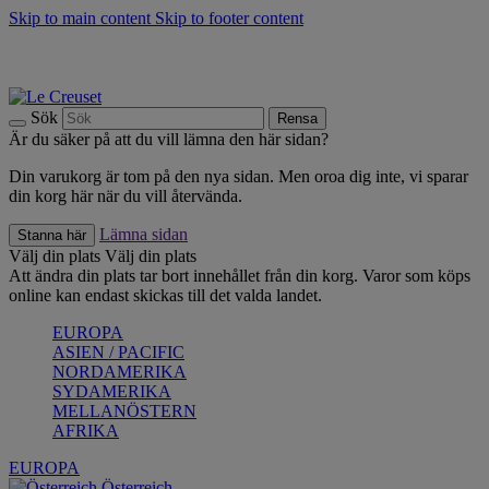
Skip to main content
Skip to footer content
Upptäck säsongens nyheter |
Shoppa nu
Anmäl dig till vårt nyhetsbrev och spara 10 % på ditt första köp.*
Fri frakt vid köp över 499 kr.
Sök
Rensa
Är du säker på att du vill lämna den här sidan?
Din varukorg är tom på den nya sidan. Men oroa dig inte, vi sparar
din korg här när du vill återvända.
Lämna sidan
Stanna här
Välj din plats
Välj din plats
Att ändra din plats tar bort innehållet från din korg. Varor som köps
online kan endast skickas till det valda landet.
EUROPA
ASIEN / PACIFIC
NORDAMERIKA
SYDAMERIKA
MELLANÖSTERN
AFRIKA
EUROPA
Österreich