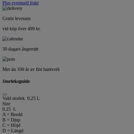
Plus eventuell frakt
Gratis leverans
vid köp över 499 kr.
30 dagars ångerrätt
Mer än 100 år av fint hantverk
Storleksguide
Vald storlek
0.25 L
Size
0.25 L
A = Bredd
B = Djup
C = Höjd
D = Längd