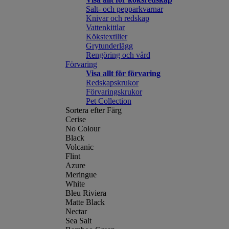
Salt- och pepparkvarnar
Knivar och redskap
Vattenkittlar
Kökstextilier
Grytunderlägg
Rengöring och vård
Förvaring
Visa allt för förvaring
Redskapskrukor
Förvaringskrukor
Pet Collection
Sortera efter Färg
Cerise
No Colour
Black
Volcanic
Flint
Azure
Meringue
White
Bleu Riviera
Matte Black
Nectar
Sea Salt