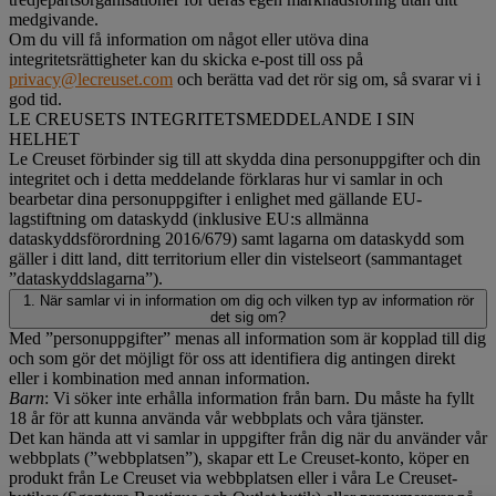
medgivande.
Om du vill få information om något eller utöva dina
integritetsrättigheter kan du skicka e-post till oss på
privacy@lecreuset.com
och berätta vad det rör sig om, så svarar vi i
god tid.
LE CREUSETS INTEGRITETSMEDDELANDE I SIN
HELHET
Le Creuset förbinder sig till att skydda dina personuppgifter och din
integritet och i detta meddelande förklaras hur vi samlar in och
bearbetar dina personuppgifter i enlighet med gällande EU-
lagstiftning om dataskydd (inklusive EU:s allmänna
dataskyddsförordning 2016/679) samt lagarna om dataskydd som
gäller i ditt land, ditt territorium eller din vistelseort (sammantaget
”dataskyddslagarna”).
1. När samlar vi in information om dig och vilken typ av information rör
det sig om?
Med ”personuppgifter” menas all information som är kopplad till dig
och som gör det möjligt för oss att identifiera dig antingen direkt
eller i kombination med annan information.
Barn
: Vi söker inte erhålla information från barn. Du måste ha fyllt
18 år för att kunna använda vår webbplats och våra tjänster.
Det kan hända att vi samlar in uppgifter från dig när du använder vår
webbplats (”webbplatsen”), skapar ett Le Creuset-konto, köper en
produkt från Le Creuset via webbplatsen eller i våra Le Creuset-