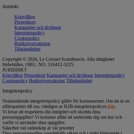
Juridiskt
Köpvillkor
Presentkort
Kampanjer och tävlingar
Integritetspolicy
Cookiepolicy
Butiksövervakning
Tillgänglighet
Copyright © 2026, Le Creuset Scandinavia. Alla rättigheter
förbehålles. ORG. NO. 516412-3225.
JURIDISKT
Köpvillkor
Presentkort
Kampanjer och tävlingar
Integritetspolicy
Cookiepolicy
Butiksövervakning
Tillgänglighet
Integritetspolicy
Nedanstående integritetspolicy gäller för konsumenter. Om du är en
affärspartner till oss, vänligen se B2B-integritetspolicyn
här
.
Vi lovar att respektera din integritet och skydda dina
personuppgifter! Vi kommer alltid att underrätta dig om hur och
varför vi använder dina uppgifter.
Säkerhet vid onlineköp är vår prioritet
Dina personuppgifter upprätthålls säkert och i strikt förtroende i