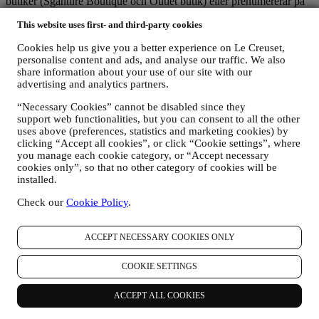
butiker (Sganture Boutique och Outlet butik) eller prenumererar på
vårt nyhetsbrev. Beroende på vad du begärt eller samtyckt till kan
This website uses first- and third-party cookies
personuppgifter avse:
Cookies help us give you a better experience on Le Creuset,
förnamn, efternamn, e-postadress, födelsedatum och övriga
personalise content and ads, and analyse our traffic. We also
kontaktuppgifter (adress och telefonnummer), för att du ska
share information about your use of our site with our
kunna skapa ett Le Creuset-konto eller göra köp som
advertising and analytics partners.
gästanvändare eller prenumerera på vårt nyhetsbrev via
webbplatsen eller i butik;
“Necessary Cookies” cannot be disabled since they
uppgifter om dina köp som exempelvis datum och klockslag
support web functionalities, but you can consent to all the other
för köpet, leveransinformation, produkt- och
uses above (preferences, statistics and marketing cookies) by
betalningsuppgifter, för att hantera dina beställningar;
clicking “Accept all cookies”, or click “Cookie settings”, where
data om din surfhistorik (t.ex. onlineidentifikatorer - såsom IP-
you manage each cookie category, or “Accept necessary
adress, webbläsarversion, operativsystem, besökslängd samt
cookies only”, so that no other category of cookies will be
huruvida du är en återkommande besökare och vilket
installed.
geografiskt område du befinner dig i), som samlas in under
Check our
Cookie Policy
.
dina besök på webbplatsen (oavsett om du är en registrerad
användare eller inte) med hjälp av loggar och/eller
spårningstekniker såsom ”cookies” (information om
ACCEPT NECESSARY COOKIES ONLY
uppgiftsinsamling via cookies finns i vår
policy gällande
cookies
, för att förbättra våra tjänster och annonser eller för
COOKIE SETTINGS
statistisk analys skull – oftast kommer vi inte kunna identifiera
dig utifrån denna typ av information; samt
din egen återkoppling, dina begäranden, klagomål, frågor eller
ACCEPT ALL COOKIES
interaktioner med oss (som exempelvis dina meddelanden,