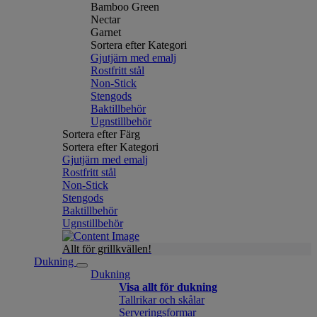
Bamboo Green
Nectar
Garnet
Sortera efter Kategori
Gjutjärn med emalj
Rostfritt stål
Non-Stick
Stengods
Baktillbehör
Ugnstillbehör
Sortera efter Färg
Sortera efter Kategori
Gjutjärn med emalj
Rostfritt stål
Non-Stick
Stengods
Baktillbehör
Ugnstillbehör
Allt för grillkvällen!
Dukning
Dukning
Visa allt för dukning
Tallrikar och skålar
Serveringsformar