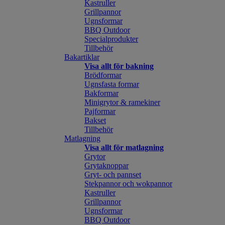
Kastruller
Grillpannor
Ugnsformar
BBQ Outdoor
Specialprodukter
Tillbehör
Bakartiklar
Visa allt för bakning
Brödformar
Ugnsfasta formar
Bakformar
Minigrytor & ramekiner
Pajformar
Bakset
Tillbehör
Matlagning
Visa allt för matlagning
Grytor
Grytaknoppar
Gryt- och pannset
Stekpannor och wokpannor
Kastruller
Grillpannor
Ugnsformar
BBQ Outdoor