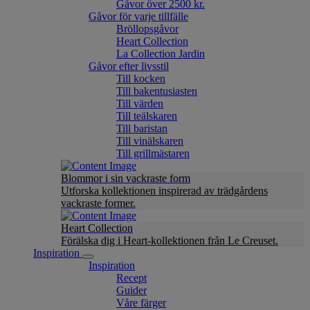
Gåvor över 2500 kr.
Gåvor för varje tillfälle
Bröllopsgåvor
Heart Collection
La Collection Jardin
Gåvor efter livsstil
Till kocken
Till bakentusiasten
Till värden
Till teälskaren
Till baristan
Till vinälskaren
Till grillmästaren
Blommor i sin vackraste form
Utforska kollektionen inspirerad av trädgårdens
vackraste former.
Heart Collection
Förälska dig i Heart-kollektionen från Le Creuset.
Inspiration
Inspiration
Recept
Guider
Våre färger