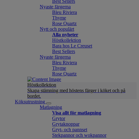
Best Sellers
Nyaste färgerna
Bleu Riviera
Thyme
Rose Quartz
Nytt och populärt
Alla nyheter
Höstkollektion
Bara hos Le Creuset
Best Sellers
Nyaste färgerna
Bleu Riviera
Thyme
Rose Quartz
Höstkollektion
Skapa stämning med höstens färger i köket och på
bordet.
Köksutrustning
Matlagning
Visa allt för matlagning
Grytor
Grytaknoppar
Gryt- och pannset
Stekpannor och wokpannor