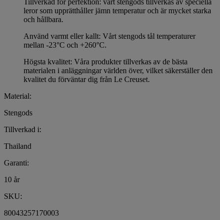
Tillverkad för perfektion: vårt stengods tillverkas av speciella
leror som upprätthåller jämn temperatur och är mycket starka
och hållbara.
Använd varmt eller kallt: Vårt stengods tål temperaturer
mellan -23°C och +260°C.
Högsta kvalitet: Våra produkter tillverkas av de bästa
materialen i anläggningar världen över, vilket säkerställer den
kvalitet du förväntar dig från Le Creuset.
Material:
Stengods
Tillverkad i:
Thailand
Garanti:
10 år
SKU:
80043257170003