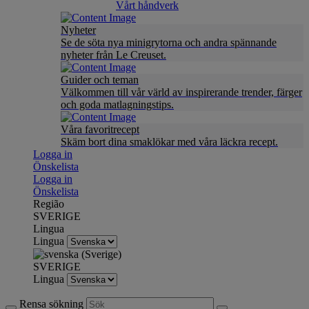
Vårt håndverk
Nyheter
Se de söta nya minigrytorna och andra spännande
nyheter från Le Creuset.
Guider och teman
Välkommen till vår värld av inspirerande trender, färger
och goda matlagningstips.
Våra favoritrecept
Skäm bort dina smaklökar med våra läckra recept.
Logga in
Önskelista
Logga in
Önskelista
Região
SVERIGE
Lingua
Lingua
SVERIGE
Lingua
Rensa sökning