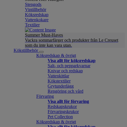
Stengods
Vintillbehör
Köksredskap
Vattenkokare
Textilier
Summer Must-Haves
Vackra sommarfärger och produkter från Le Creuset
som du inte kan vara utan.
Kökstillbehör
Köksredskap & övrigt
Visa allt för köksredskap
Salt- och pepparkvarnar
Knivar och redskap
Vattenkittlar
Kökstextilier
Grytunderlägg
Rengöring och vård
Förvaring
Visa allt för förvaring
Redskapskrukor
Förvaringskrukor
Pet Collection
Köksredskap & övrigt
Visa allt för köksredskap