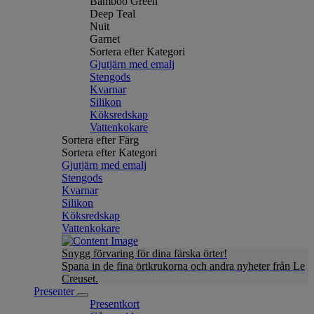
Bamboo Green
Deep Teal
Nuit
Garnet
Sortera efter Kategori
Gjutjärn med emalj
Stengods
Kvarnar
Silikon
Köksredskap
Vattenkokare
Sortera efter Färg
Sortera efter Kategori
Gjutjärn med emalj
Stengods
Kvarnar
Silikon
Köksredskap
Vattenkokare
Snygg förvaring för dina färska örter!
Spana in de fina örtkrukorna och andra nyheter från Le
Creuset.
Presenter
Presentkort