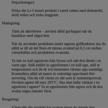
förpackningar).
Diska din Le Creuset produkt i varmt vatten med diskmedel,
skölj sedan och torka noggrant.
Matlagning:
Tänk på säkerheten – använd alltid grytlappar när du
handskas med något hett.
När du använder produkten under ugnens grillfunktion ska du
alltid se till att det finns ett minsta avstånd på 6,5 cm mellan
värmekällan och produktens ovansida.
Ta inte en kall ugnsform från frysen och sätt den direkt i en
varm ugn. Ställ istället in ugnsformen i en kall ugn, ställ in
temperaturen och låt de två elementen värmas upp samtidigt.
Kontrollera alltid att maten är ordentligt uppvärmd före
servering. Om du vill värma en rätt som är rumstempererad,
förvärm ugnen till max 205°C. Ska man hälla vätskan i en
ugnsform i ugnen? Ta ut ugnsformen från ugnen och låt den
svalna några minuter först.
Rengöring:
Vänta tills din produkt har svalnat innan du rengör den