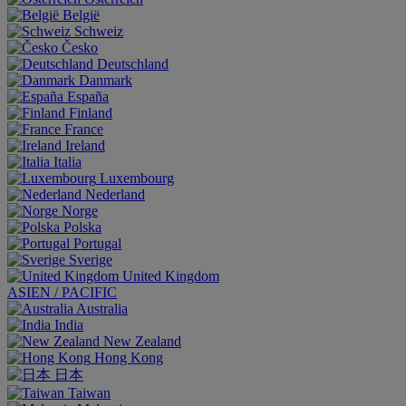
België
Schweiz
Česko
Deutschland
Danmark
España
Finland
France
Ireland
Italia
Luxembourg
Nederland
Norge
Polska
Portugal
Sverige
United Kingdom
ASIEN / PACIFIC
Australia
India
New Zealand
Hong Kong
日本
Taiwan