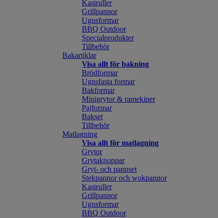
Kastruller
Grillpannor
Ugnsformar
BBQ Outdoor
Specialprodukter
Tillbehör
Bakartiklar
Visa allt för bakning
Brödformar
Ugnsfasta formar
Bakformar
Minigrytor & ramekiner
Pajformar
Bakset
Tillbehör
Matlagning
Visa allt för matlagning
Grytor
Grytaknoppar
Gryt- och pannset
Stekpannor och wokpannor
Kastruller
Grillpannor
Ugnsformar
BBQ Outdoor