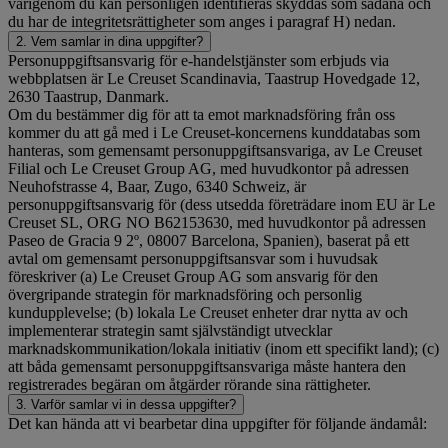
varigenom du kan personligen identifieras skyddas som sådana och
du har de integritetsrättigheter som anges i paragraf H) nedan.
2. Vem samlar in dina uppgifter?
Personuppgiftsansvarig för e-handelstjänster som erbjuds via
webbplatsen är Le Creuset Scandinavia, Taastrup Hovedgade 12,
2630 Taastrup, Danmark.
Om du bestämmer dig för att ta emot marknadsföring från oss
kommer du att gå med i Le Creuset-koncernens kunddatabas som
hanteras, som gemensamt personuppgiftsansvariga, av Le Creuset
Filial och Le Creuset Group AG, med huvudkontor på adressen
Neuhofstrasse 4, Baar, Zugo, 6340 Schweiz, är
personuppgiftsansvarig för (dess utsedda företrädare inom EU är Le
Creuset SL, ORG NO B62153630, med huvudkontor på adressen
Paseo de Gracia 9 2º, 08007 Barcelona, Spanien), baserat på ett
avtal om gemensamt personuppgiftsansvar som i huvudsak
föreskriver (a) Le Creuset Group AG som ansvarig för den
övergripande strategin för marknadsföring och personlig
kundupplevelse; (b) lokala Le Creuset enheter drar nytta av och
implementerar strategin samt självständigt utvecklar
marknadskommunikation/lokala initiativ (inom ett specifikt land); (c)
att båda gemensamt personuppgiftsansvariga måste hantera den
registrerades begäran om åtgärder rörande sina rättigheter.
3. Varför samlar vi in dessa uppgifter?
Det kan hända att vi bearbetar dina uppgifter för följande ändamål: