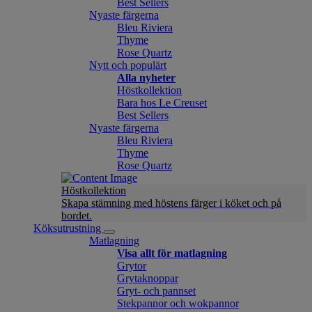
Best Sellers
Nyaste färgerna
Bleu Riviera
Thyme
Rose Quartz
Nytt och populärt
Alla nyheter
Höstkollektion
Bara hos Le Creuset
Best Sellers
Nyaste färgerna
Bleu Riviera
Thyme
Rose Quartz
Höstkollektion
Skapa stämning med höstens färger i köket och på
bordet.
Köksutrustning
Matlagning
Visa allt för matlagning
Grytor
Grytaknoppar
Gryt- och pannset
Stekpannor och wokpannor