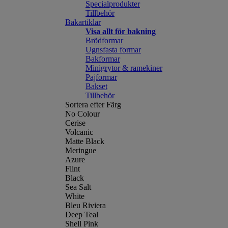
Specialprodukter
Tillbehör
Bakartiklar
Visa allt för bakning
Brödformar
Ugnsfasta formar
Bakformar
Minigrytor & ramekiner
Pajformar
Bakset
Tillbehör
Sortera efter Färg
No Colour
Cerise
Volcanic
Matte Black
Meringue
Azure
Flint
Black
Sea Salt
White
Bleu Riviera
Deep Teal
Shell Pink