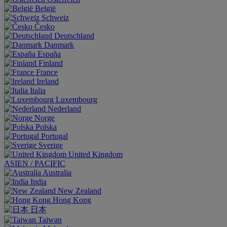
België
Schweiz
Česko
Deutschland
Danmark
España
Finland
France
Ireland
Italia
Luxembourg
Nederland
Norge
Polska
Portugal
Sverige
United Kingdom
ASIEN / PACIFIC
Australia
India
New Zealand
Hong Kong
日本
Taiwan