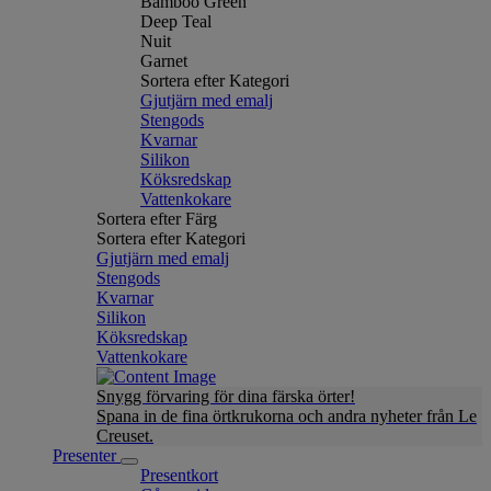
Bamboo Green
Deep Teal
Nuit
Garnet
Sortera efter Kategori
Gjutjärn med emalj
Stengods
Kvarnar
Silikon
Köksredskap
Vattenkokare
Sortera efter Färg
Sortera efter Kategori
Gjutjärn med emalj
Stengods
Kvarnar
Silikon
Köksredskap
Vattenkokare
Snygg förvaring för dina färska örter!
Spana in de fina örtkrukorna och andra nyheter från Le
Creuset.
Presenter
Presentkort