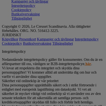
Kampanjer och tävlingar
Integritetspolicy
Cookiepolicy
Butiksövervakning
Tillgänglighet
Copyright © 2026, Le Creuset Scandinavia. Alla rättigheter
förbehålles. ORG. NO. 516412-3225.
JURIDISKT
Köpvillkor
Presentkort
Kampanjer och tävlingar
Integritetspolicy
Cookiepolicy
Butiksövervakning
Tillgänglighet
Integritetspolicy
Nedanstående integritetspolicy gäller för konsumenter. Om du är en
affärspartner till oss, vänligen se B2B-integritetspolicyn
här
.
Vi lovar att respektera din integritet och skydda dina
personuppgifter! Vi kommer alltid att underrätta dig om hur och
varför vi använder dina uppgifter.
Säkerhet vid onlineköp är vår prioritet
Dina personuppgifter upprätthålls säkert och i strikt förtroende i
enlighet med europeisk lagstiftning om dataskydd. Vi vet att
säkerhet är mycket viktigt vid onlineköp så vi använder oss av den
senaste tekniken för att säkerställa att samtliga person- och
kreditkortsuppgifter skyddas till fullo och förblir helt hemliga.