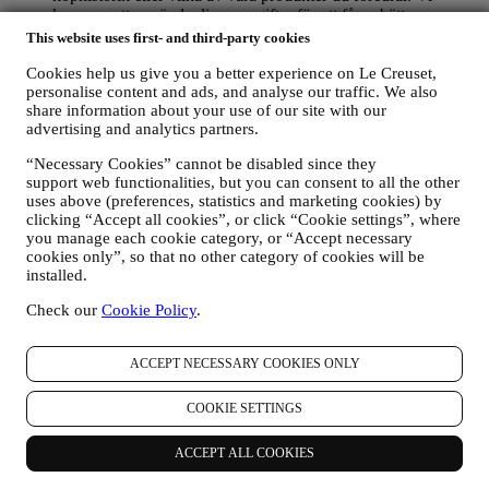
kommer att använda dina uppgifter för att få en bättre
förståelse för dina intressen. Detta gör vår kommunikation
This website uses first- and third-party cookies
med dig mer personlig, relevant och intressant för dig. Det
Cookies help us give you a better experience on Le Creuset,
kommer inte att ha några andra effekter. Vi samlar också in
personalise content and ads, and analyse our traffic. We also
statistik om e-postöppning och klick med hjälp av branschens
share information about your use of our site with our
standardtekniker för att kunna övervaka våra nyhetsbrev.
advertising and analytics partners.
Denna behandling baseras på ditt samtycke till att få personlig
marknadsföringskommunikation från oss. Valet kan göras på
“Necessary Cookies” cannot be disabled since they
de punkter där personlig information samlas in genom att välja
support web functionalities, but you can consent to all the other
lämplig kryssruta. Avanmälan: Du kan närsomhelst avstå från
uses above (preferences, statistics and marketing cookies) by
att ta emot våra uppdateringar, kostnadsfritt, genom att klicka
clicking “Accept all cookies”, or click “Cookie settings”, where
på unsubscribe-knappen i något av våra nyhetsbrev. Det går
you manage each cookie category, or “Accept necessary
också bra att kontakta oss på
privacy@lecreuset.com
om du
cookies only”, so that no other category of cookies will be
föredrar det. Vi kommer att behandla din avanmälan så fort
installed.
som möjligt, men i vissa fall kan du komma att få ytterligare
några meddelanden innan avanmälningsprocessen är helt
Check our
Cookie Policy
.
slutförd.
Observera att vi inte lämnar ut eller säljer dina
kontaktuppgifter eller några andra personuppgifter till andra
ACCEPT NECESSARY COOKIES ONLY
företag för deras marknadsföringsändamål
.
RE-TARGETING / ANPASSADE ERBJUDANDEN OCH
EN FÖRBÄTTRAD KUNDUPPLEVELSE
COOKIE SETTINGS
Vi skulle vilja använda dina uppgifter för att kunna anpassa
våra tjänster och erbjudanden efter dina behov och intressen
ACCEPT ALL COOKIES
och på så sätt ge dig en mer personlig kundupplevelse hos Le
Creuset. Vi kommer att göra detta genom att analysera dina