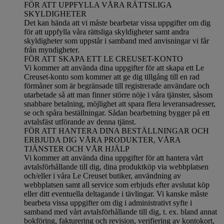
FÖR ATT UPPFYLLA VÅRA RÄTTSLIGA
SKYLDIGHETER
Det kan hända att vi måste bearbetar vissa uppgifter om dig
för att uppfylla våra rättsliga skyldigheter samt andra
skyldigheter som uppstår i samband med anvisningar vi får
från myndigheter.
FÖR ATT SKAPA ETT LE CREUSET-KONTO
Vi kommer att använda dina uppgifter för att skapa ett Le
Creuset-konto som kommer att ge dig tillgång till en rad
förmåner som är begränsade till registrerade användare och
utarbetade så att man finner större nöje i våra tjänster, såsom
snabbare betalning, möjlighet att spara flera leveransadresser,
se och spåra beställningar. Sådan bearbetning bygger på ett
avtalsfäst utförande av denna tjänst.
FÖR ATT HANTERA DINA BESTÄLLNINGAR OCH
ERBJUDA DIG VÅRA PRODUKTER, VÅRA
TJÄNSTER OCH VÅR HJÄLP
Vi kommer att använda dina uppgifter för att hantera vårt
avtalsförhållande till dig, dina produktköp via webbplatsen
och/eller i våra Le Creuset butiker, användning av
webbplatsen samt all service som erbjuds efter avslutat köp
eller ditt eventuella deltagande i tävlingar. Vi kanske måste
bearbeta vissa uppgifter om dig i administrativt syfte i
samband med vårt avtalsförhållande till dig, t. ex. bland annat
bokföring, fakturering och revision, verifiering av kontokort,