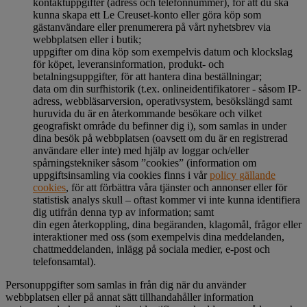
kontaktuppgifter (adress och telefonnummer), för att du ska
kunna skapa ett Le Creuset-konto eller göra köp som
gästanvändare eller prenumerera på vårt nyhetsbrev via
webbplatsen eller i butik;
uppgifter om dina köp som exempelvis datum och klockslag
för köpet, leveransinformation, produkt- och
betalningsuppgifter, för att hantera dina beställningar;
data om din surfhistorik (t.ex. onlineidentifikatorer - såsom IP-
adress, webbläsarversion, operativsystem, besökslängd samt
huruvida du är en återkommande besökare och vilket
geografiskt område du befinner dig i), som samlas in under
dina besök på webbplatsen (oavsett om du är en registrerad
användare eller inte) med hjälp av loggar och/eller
spårningstekniker såsom ”cookies” (information om
uppgiftsinsamling via cookies finns i vår
policy gällande
cookies
, för att förbättra våra tjänster och annonser eller för
statistisk analys skull – oftast kommer vi inte kunna identifiera
dig utifrån denna typ av information; samt
din egen återkoppling, dina begäranden, klagomål, frågor eller
interaktioner med oss (som exempelvis dina meddelanden,
chattmeddelanden, inlägg på sociala medier, e-post och
telefonsamtal).
Personuppgifter som samlas in från dig när du använder
webbplatsen eller på annat sätt tillhandahåller information