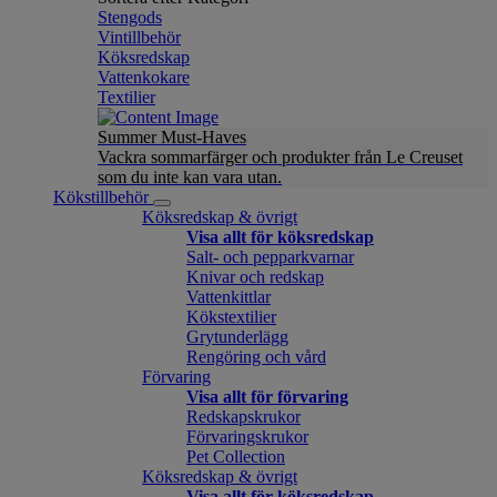
Stengods
Vintillbehör
Köksredskap
Vattenkokare
Textilier
Summer Must-Haves
Vackra sommarfärger och produkter från Le Creuset
som du inte kan vara utan.
Kökstillbehör
Köksredskap & övrigt
Visa allt för köksredskap
Salt- och pepparkvarnar
Knivar och redskap
Vattenkittlar
Kökstextilier
Grytunderlägg
Rengöring och vård
Förvaring
Visa allt för förvaring
Redskapskrukor
Förvaringskrukor
Pet Collection
Köksredskap & övrigt
Visa allt för köksredskap