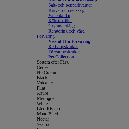
Salt- och pepparkvarnar
Knivar och redskap
Vattenkittlar
Kökstextilier
Grytunderlägg
Rengöring och vård
Förvaring
Visa allt för förvaring
Redskapskrukor
Förvaringskrukor
Pet Collection
Sortera efter Färg
Cerise
No Colour
Black
Volcanic
Flint
Azure
Meringue
White
Bleu Riviera
Matte Black
Nectar
Sea Salt