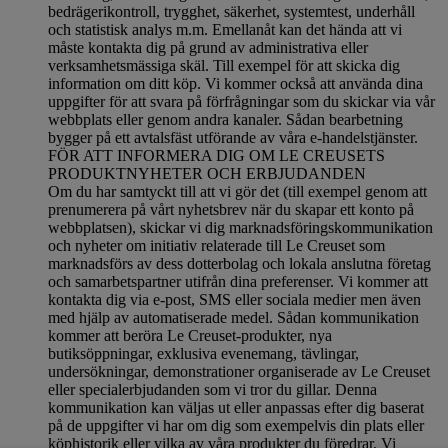
bedrägerikontroll, trygghet, säkerhet, systemtest, underhåll
och statistisk analys m.m. Emellanåt kan det hända att vi
måste kontakta dig på grund av administrativa eller
verksamhetsmässiga skäl. Till exempel för att skicka dig
information om ditt köp. Vi kommer också att använda dina
uppgifter för att svara på förfrågningar som du skickar via vår
webbplats eller genom andra kanaler. Sådan bearbetning
bygger på ett avtalsfäst utförande av våra e-handelstjänster.
FÖR ATT INFORMERA DIG OM LE CREUSETS
PRODUKTNYHETER OCH ERBJUDANDEN
Om du har samtyckt till att vi gör det (till exempel genom att
prenumerera på vårt nyhetsbrev när du skapar ett konto på
webbplatsen), skickar vi dig marknadsföringskommunikation
och nyheter om initiativ relaterade till Le Creuset som
marknadsförs av dess dotterbolag och lokala anslutna företag
och samarbetspartner utifrån dina preferenser. Vi kommer att
kontakta dig via e-post, SMS eller sociala medier men även
med hjälp av automatiserade medel. Sådan kommunikation
kommer att beröra Le Creuset-produkter, nya
butiksöppningar, exklusiva evenemang, tävlingar,
undersökningar, demonstrationer organiserade av Le Creuset
eller specialerbjudanden som vi tror du gillar. Denna
kommunikation kan väljas ut eller anpassas efter dig baserat
på de uppgifter vi har om dig som exempelvis din plats eller
köphistorik eller vilka av våra produkter du föredrar. Vi