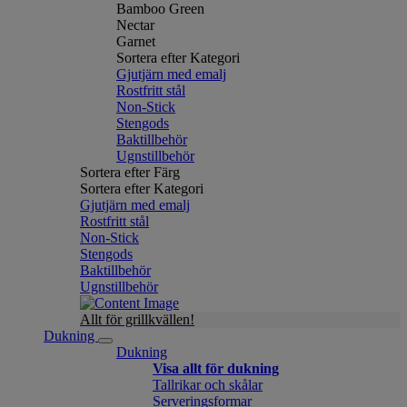
Bamboo Green
Nectar
Garnet
Sortera efter Kategori
Gjutjärn med emalj
Rostfritt stål
Non-Stick
Stengods
Baktillbehör
Ugnstillbehör
Sortera efter Färg
Sortera efter Kategori
Gjutjärn med emalj
Rostfritt stål
Non-Stick
Stengods
Baktillbehör
Ugnstillbehör
Allt för grillkvällen!
Dukning
Dukning
Visa allt för dukning
Tallrikar och skålar
Serveringsformar