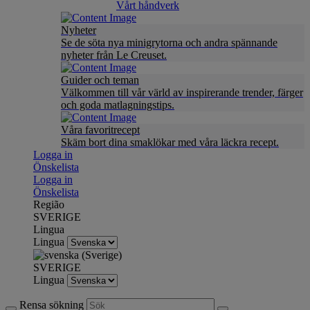
Vårt håndverk
Nyheter
Se de söta nya minigrytorna och andra spännande
nyheter från Le Creuset.
Guider och teman
Välkommen till vår värld av inspirerande trender, färger
och goda matlagningstips.
Våra favoritrecept
Skäm bort dina smaklökar med våra läckra recept.
Logga in
Önskelista
Logga in
Önskelista
Região
SVERIGE
Lingua
Lingua
SVERIGE
Lingua
Rensa sökning