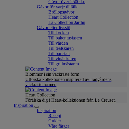
Gåvor över 2500 kr.
Gåvor för varje tillfälle
Bröllopsgåvor
Heart Collection
La Collection Jardin
Gåvor efter livsstil
Till kocken
Till bakentusiasten
Till värden
Till teälskaren
Till baristan
Till vinälskaren
Till grillmästaren
Blommor i sin vackraste form
Utforska kollektionen inspirerad av trädgårdens
vackraste former.
Heart Collection
Förälska dig i Heart-kollektionen från Le Creuset.
Inspiration
Inspiration
Recept
Guider
Våre färger