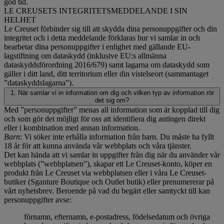
god tid.
LE CREUSETS INTEGRITETSMEDDELANDE I SIN
HELHET
Le Creuset förbinder sig till att skydda dina personuppgifter och din
integritet och i detta meddelande förklaras hur vi samlar in och
bearbetar dina personuppgifter i enlighet med gällande EU-
lagstiftning om dataskydd (inklusive EU:s allmänna
dataskyddsförordning 2016/679) samt lagarna om dataskydd som
gäller i ditt land, ditt territorium eller din vistelseort (sammantaget
”dataskyddslagarna”).
1. När samlar vi in information om dig och vilken typ av information rör
det sig om?
Med ”personuppgifter” menas all information som är kopplad till dig
och som gör det möjligt för oss att identifiera dig antingen direkt
eller i kombination med annan information.
Barn
: Vi söker inte erhålla information från barn. Du måste ha fyllt
18 år för att kunna använda vår webbplats och våra tjänster.
Det kan hända att vi samlar in uppgifter från dig när du använder vår
webbplats (”webbplatsen”), skapar ett Le Creuset-konto, köper en
produkt från Le Creuset via webbplatsen eller i våra Le Creuset-
butiker (Sganture Boutique och Outlet butik) eller prenumererar på
vårt nyhetsbrev. Beroende på vad du begärt eller samtyckt till kan
personuppgifter avse:
förnamn, efternamn, e-postadress, födelsedatum och övriga