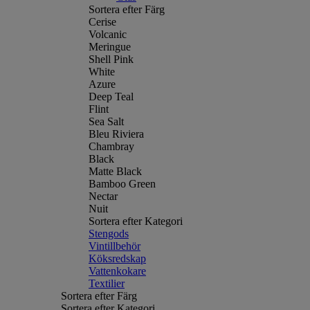
Sortera efter Färg
Cerise
Volcanic
Meringue
Shell Pink
White
Azure
Deep Teal
Flint
Sea Salt
Bleu Riviera
Chambray
Black
Matte Black
Bamboo Green
Nectar
Nuit
Sortera efter Kategori
Stengods
Vintillbehör
Köksredskap
Vattenkokare
Textilier
Sortera efter Färg
Sortera efter Kategori