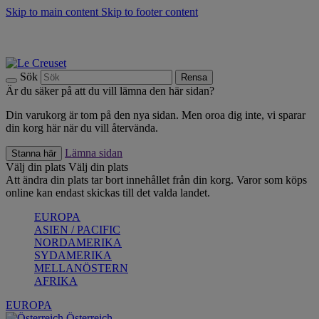
Skip to main content
Skip to footer content
Upptäck säsongens nyheter |
Shoppa nu
Anmäl dig till vårt nyhetsbrev och spara 10 % på ditt första köp.*
Fri frakt vid köp över 499 kr.
Sök
Rensa
Är du säker på att du vill lämna den här sidan?
Din varukorg är tom på den nya sidan. Men oroa dig inte, vi sparar
din korg här när du vill återvända.
Lämna sidan
Stanna här
Välj din plats
Välj din plats
Att ändra din plats tar bort innehållet från din korg. Varor som köps
online kan endast skickas till det valda landet.
EUROPA
ASIEN / PACIFIC
NORDAMERIKA
SYDAMERIKA
MELLANÖSTERN
AFRIKA
EUROPA
Österreich