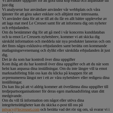
Vi använder uppgifter för att göra dina köp enkla och anpassade till
just dig
Vi analyserar hur användare använder vår webbplats och våra
tjänster för att göra saker enklare och alltjämt mer intressanta.
Vi använder data för att se till att du får en allt bättre upplevelse av
att laga mat med Le Creuset samt för att informera dig om nyheter
och erbjudanden.
Om du bestämmer dig för att gå med i vår koncerns kunddatabas
och ta emot Le Creusets nyhetsbrev, kommer vi att skicka dig
särskild information och meddela när nya produkter lanseras och om
det finns några exklusiva erbjudanden samt berätta om kommande
matlagningsevenemang och dylikt eller särskilda erbjudanden åt just
dig.
Det är du som har kontroll över dina uppgifter
Kom ihåg att du har kontroll över dina uppgifter och att du när som
helst kan anpassa dina inställningar. Om du inte längre vill ta emot
marknadsföring från oss kan du klicka på knappen för att
avprenumerera längst ner i ett av våra nyhetsbrev eller redigera dina
inställningar.
Du kan lita på att vi aldrig kommer att överlämna dina uppgifter till
tredjepartsorganisationer för deras egen marknadsföring utan ditt
medgivande.
Om du vill få information om något eller utöva dina
integritetsrättigheter kan du skicka e-post till oss på
privacy@lecreuset.com
och berätta vad det rör sig om, så svarar vi i