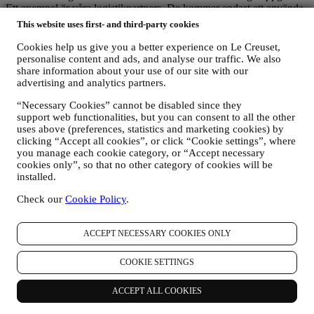
Ett exempel är våra logistikpartners. De kommer endast att använda
dina uppgifter i den utsträckning som krävs för att kunna uppfylla
This website uses first- and third-party cookies
sin funktion. Mer information om vem som tar emot uppgifter kan
begäras genom att skicka e-post till:
privacy@lecreuset.com
Cookies help us give you a better experience on Le Creuset,
Rättsliga skyldigheter
- Det kan hända att vi måste avslöja dina
personalise content and ads, and analyse our traffic. We also
uppgifter för tredje parter ifall detta är nödvändigt för att (i) efterleva
share information about your use of our site with our
advertising and analytics partners.
gällande lagar och bestämmelser, (ii) förhindra bedrägeri eller
missbruk av våra tjänster eller (iii) trygga Le Creusets affärer och
“Necessary Cookies” cannot be disabled since they
egendomsrättigheter.
support web functionalities, but you can consent to all the other
7. Är det nödvändigt eller frivilligt att tillhandahålla dina uppgifter och
uses above (preferences, statistics and marketing cookies) by
vad händer om du vägrar?
clicking “Accept all cookies”, or click “Cookie settings”, where
Det är nödvändigt för dig att tillhanda vissa personuppgifter till oss
you manage each cookie category, or “Accept necessary
för att vi ska kunna efterleva våra avtalsmässiga skyldigheter
cookies only”, so that no other category of cookies will be
gentemot dig. Utan dina personuppgifter är det möjligt att du inte
installed.
kan köpa produkter från oss eller registrera ett Le Creuset-konto på
vår webbplats. Det kan vara nödvändigt för oss att behålla vissa av
Check our
Cookie Policy
.
dessa uppgifter för att uppfylla våra juridiska skyldigheter. Det är
frivilligt att tillhandahålla uppgifter för marknadsföringsändamål och
ACCEPT NECESSARY COOKIES ONLY
för anpassat innehåll. Om du inte tillhandahåller dina data för dessa
ändamål kommer detta inte att ha några negativa följder för dig men
det innebär ändå att vi inte kan skicka dig nyhetsbrev eller
COOKIE SETTINGS
kampanjerbjudanden från Le Creuset. Om du samtycker till att Le
Creuset behandlar dina personuppgifter för dessa ändamål kan du
ACCEPT ALL COOKIES
när som helst återta samtycket eller invända mot behandlingen
genom att avbryta prenumerationen, ställa in dina