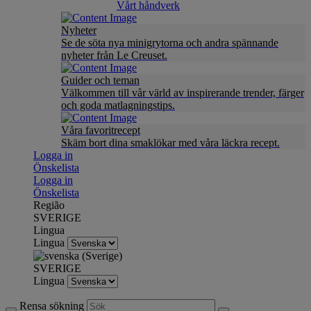
Vårt håndverk
Nyheter
Se de söta nya minigrytorna och andra spännande
nyheter från Le Creuset.
Guider och teman
Välkommen till vår värld av inspirerande trender, färger
och goda matlagningstips.
Våra favoritrecept
Skäm bort dina smaklökar med våra läckra recept.
Logga in
Önskelista
Logga in
Önskelista
Região
SVERIGE
Lingua
Lingua
SVERIGE
Lingua
Rensa sökning