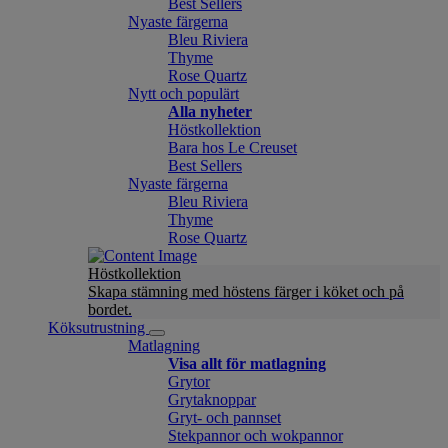
Best Sellers
Nyaste färgerna
Bleu Riviera
Thyme
Rose Quartz
Nytt och populärt
Alla nyheter
Höstkollektion
Bara hos Le Creuset
Best Sellers
Nyaste färgerna
Bleu Riviera
Thyme
Rose Quartz
Höstkollektion
Skapa stämning med höstens färger i köket och på
bordet.
Köksutrustning
Matlagning
Visa allt för matlagning
Grytor
Grytaknoppar
Gryt- och pannset
Stekpannor och wokpannor