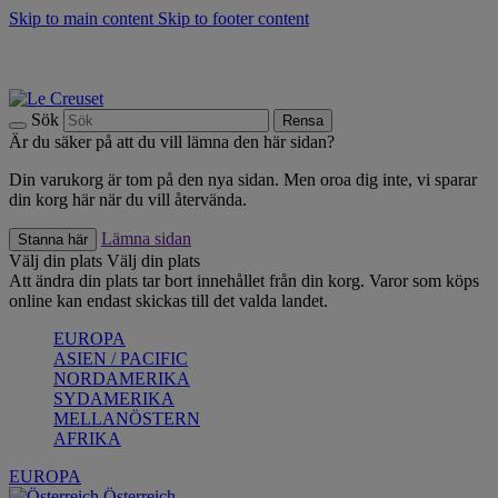
Skip to main content
Skip to footer content
Upptäck säsongens nyheter |
Shoppa nu
Anmäl dig till vårt nyhetsbrev och spara 10 % på ditt första köp.*
Fri frakt vid köp över 499 kr.
Sök
Rensa
Är du säker på att du vill lämna den här sidan?
Din varukorg är tom på den nya sidan. Men oroa dig inte, vi sparar
din korg här när du vill återvända.
Lämna sidan
Stanna här
Välj din plats
Välj din plats
Att ändra din plats tar bort innehållet från din korg. Varor som köps
online kan endast skickas till det valda landet.
EUROPA
ASIEN / PACIFIC
NORDAMERIKA
SYDAMERIKA
MELLANÖSTERN
AFRIKA
EUROPA
Österreich