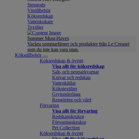
Stengods
Vintillbehör
Köksredskap
Vattenkokare
Textilier
Summer Must-Haves
Vackra sommarfärger och produkter från Le Creuset
som du inte kan vara utan.
Kökstillbehör
Köksredskap & övrigt
Visa allt för köksredskap
Salt- och pepparkvarnar
Knivar och redskap
Vattenkittlar
Kökstextilier
Grytunderlägg
Rengöring och vård
Förvaring
Visa allt för förvaring
Redskapskrukor
Förvaringskrukor
Pet Collection
Köksredskap & övrigt
Visa allt för köksredskap