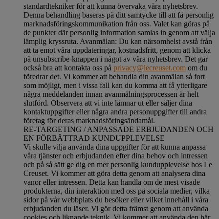
standardtekniker för att kunna övervaka våra nyhetsbrev.
Denna behandling baseras på ditt samtycke till att få personlig
marknadsföringskommunikation från oss. Valet kan göras på
de punkter där personlig information samlas in genom att välja
lämplig kryssruta. Avanmälan: Du kan närsomhelst avstå från
att ta emot våra uppdateringar, kostnadsfritt, genom att klicka
på unsubscribe-knappen i något av våra nyhetsbrev. Det går
också bra att kontakta oss på
privacy@lecreuset.com
om du
föredrar det. Vi kommer att behandla din avanmälan så fort
som möjligt, men i vissa fall kan du komma att få ytterligare
några meddelanden innan avanmälningsprocessen är helt
slutförd.
Observera att vi inte lämnar ut eller säljer dina
kontaktuppgifter eller några andra personuppgifter till andra
företag för deras marknadsföringsändamål
.
RE-TARGETING / ANPASSADE ERBJUDANDEN OCH
EN FÖRBÄTTRAD KUNDUPPLEVELSE
Vi skulle vilja använda dina uppgifter för att kunna anpassa
våra tjänster och erbjudanden efter dina behov och intressen
och på så sätt ge dig en mer personlig kundupplevelse hos Le
Creuset. Vi kommer att göra detta genom att analysera dina
vanor eller intressen. Detta kan handla om de mest visade
produkterna, din interaktion med oss på sociala medier, vilka
sidor på vår webbplats du besöker eller vilket innehåll i våra
erbjudanden du läser. Vi gör detta främst genom att använda
cookies och liknande teknik. Vi kommer att använda den här