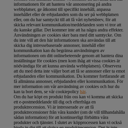
informationen för att hantera vår annonsering på andra
webbplatser, ge åtkomst till specifikt innehåll, anpassa
innehållet eller de erbjudanden som du ser på webbplatsen
eller, om du har samtyckt till att få vårt nyhetsbrev, för att
skicka relevant kommunikation/meddelanden som vi tror att
du kanske gillar. Det kommer inte att ha några andra effekter.
Användningen av cookies sker bara med ditt samtycke. Om
du inte vill att den här informationen ska användas till att
skicka dig intressebaserade annonser, innehåll eller
kommunikation kan du begränsa användningen av
informationen om ditt onlinebeteende genom att hantera dina
inställningar för cookies (men kom ihåg att vissa cookies är
nödvändiga för att kunna använda webbplatsen). Observera
att du med detta inte väljer bort att få se annonser eller ta emot
erbjudanden eller kommunikation. Du kommer fortfarande att
få allmänna annonser, erbjudanden eller kommunikation. För
mer information om vår användning av cookies och hur du
kan ta bort dem, se vår cookiepolicy
här
.
Om du har köpt en produkt från oss kan vi komma att skicka
ett e-postmeddelande till dig och efterfråga en
produktrecension. Vi är intresserade av att få
produktrecensioner från våra kunder (om de vill tillhandahålla
sådan information) för att kontinuerligt förbättra våra
produkter och tjänster. I slutet av köpprocessen kan vi också
bjuda in dig till att skriva en produktrecension. Det är inte