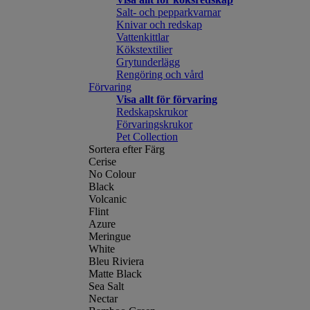
Salt- och pepparkvarnar
Knivar och redskap
Vattenkittlar
Kökstextilier
Grytunderlägg
Rengöring och vård
Förvaring
Visa allt för förvaring
Redskapskrukor
Förvaringskrukor
Pet Collection
Sortera efter Färg
Cerise
No Colour
Black
Volcanic
Flint
Azure
Meringue
White
Bleu Riviera
Matte Black
Sea Salt
Nectar