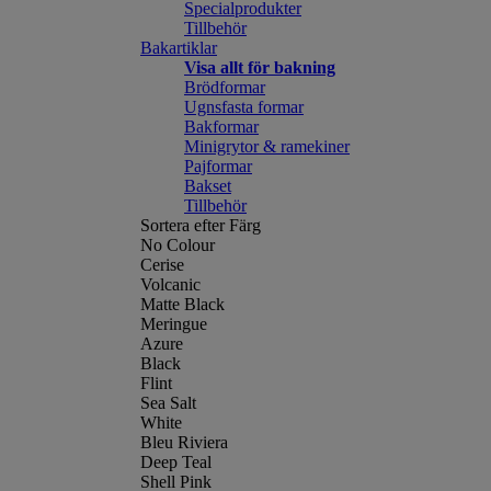
Specialprodukter
Tillbehör
Bakartiklar
Visa allt för bakning
Brödformar
Ugnsfasta formar
Bakformar
Minigrytor & ramekiner
Pajformar
Bakset
Tillbehör
Sortera efter Färg
No Colour
Cerise
Volcanic
Matte Black
Meringue
Azure
Black
Flint
Sea Salt
White
Bleu Riviera
Deep Teal
Shell Pink