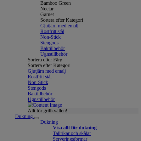
Bamboo Green
Nectar
Garnet
Sortera efter Kategori
Gjutjärn med emalj
Rostfritt stål
Non-Stick
Stengods
Baktillbehör
Ugnstillbehör
Sortera efter Färg
Sortera efter Kategori
Gjutjärn med emalj
Rostfritt stål
Non-Stick
Stengods
Baktillbehör
Ugnstillbehör
Allt för grillkvällen!
Dukning
Dukning
Visa allt för dukning
Tallrikar och skålar
Serveringsformar