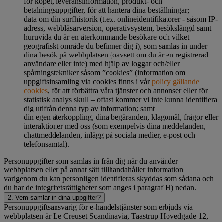
för köpet, leveransinformation, produkt- och
betalningsuppgifter, för att hantera dina beställningar;
data om din surfhistorik (t.ex. onlineidentifikatorer - såsom IP-
adress, webbläsarversion, operativsystem, besökslängd samt
huruvida du är en återkommande besökare och vilket
geografiskt område du befinner dig i), som samlas in under
dina besök på webbplatsen (oavsett om du är en registrerad
användare eller inte) med hjälp av loggar och/eller
spårningstekniker såsom ”cookies” (information om
uppgiftsinsamling via cookies finns i vår
policy gällande
cookies
, för att förbättra våra tjänster och annonser eller för
statistisk analys skull – oftast kommer vi inte kunna identifiera
dig utifrån denna typ av information; samt
din egen återkoppling, dina begäranden, klagomål, frågor eller
interaktioner med oss (som exempelvis dina meddelanden,
chattmeddelanden, inlägg på sociala medier, e-post och
telefonsamtal).
Personuppgifter som samlas in från dig när du använder
webbplatsen eller på annat sätt tillhandahåller information
varigenom du kan personligen identifieras skyddas som sådana och
du har de integritetsrättigheter som anges i paragraf H) nedan.
2. Vem samlar in dina uppgifter?
Personuppgiftsansvarig för e-handelstjänster som erbjuds via
webbplatsen är Le Creuset Scandinavia, Taastrup Hovedgade 12,