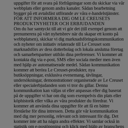
uppgifter för att svara på förfrågningar som du skickar via vår
webbplats eller genom andra kanaler. Sådan bearbetning
bygger på ett avtalsfäst utförande av våra e-handelstjänster.
FÖR ATT INFORMERA DIG OM LE CREUSETS
PRODUKTNYHETER OCH ERBJUDANDEN
Om du har samtyckt till att vi gör det (till exempel genom att
prenumerera på vårt nyhetsbrev när du skapar ett konto på
webbplatsen), skickar vi dig marknadsföringskommunikation
och nyheter om initiativ relaterade till Le Creuset som
marknadsförs av dess dotterbolag och lokala anslutna företag
och samarbetspartner utifrån dina preferenser. Vi kommer att
kontakta dig via e-post, SMS eller sociala medier men även
med hjälp av automatiserade medel. Sådan kommunikation
kommer att beröra Le Creuset-produkter, nya
butiksöppningar, exklusiva evenemang, tävlingar,
undersökningar, demonstrationer organiserade av Le Creuset
eller specialerbjudanden som vi tror du gillar. Denna
kommunikation kan väljas ut eller anpassas efter dig baserat
på de uppgifter vi har om dig som exempelvis din plats eller
köphistorik eller vilka av våra produkter du föredrar. Vi
kommer att använda dina uppgifter för att få en bättre
förståelse för dina intressen. Detta gör vår kommunikation
med dig mer personlig, relevant och intressant för dig. Det
kommer inte att ha några andra effekter. Vi samlar också in
statistik om e-postöppning och klick med hjälp av branschens