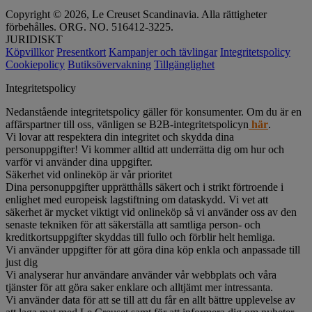
Copyright © 2026, Le Creuset Scandinavia. Alla rättigheter
förbehålles. ORG. NO. 516412-3225.
JURIDISKT
Köpvillkor
Presentkort
Kampanjer och tävlingar
Integritetspolicy
Cookiepolicy
Butiksövervakning
Tillgänglighet
Integritetspolicy
Nedanstående integritetspolicy gäller för konsumenter. Om du är en
affärspartner till oss, vänligen se B2B-integritetspolicyn
här
.
Vi lovar att respektera din integritet och skydda dina
personuppgifter! Vi kommer alltid att underrätta dig om hur och
varför vi använder dina uppgifter.
Säkerhet vid onlineköp är vår prioritet
Dina personuppgifter upprätthålls säkert och i strikt förtroende i
enlighet med europeisk lagstiftning om dataskydd. Vi vet att
säkerhet är mycket viktigt vid onlineköp så vi använder oss av den
senaste tekniken för att säkerställa att samtliga person- och
kreditkortsuppgifter skyddas till fullo och förblir helt hemliga.
Vi använder uppgifter för att göra dina köp enkla och anpassade till
just dig
Vi analyserar hur användare använder vår webbplats och våra
tjänster för att göra saker enklare och alltjämt mer intressanta.
Vi använder data för att se till att du får en allt bättre upplevelse av