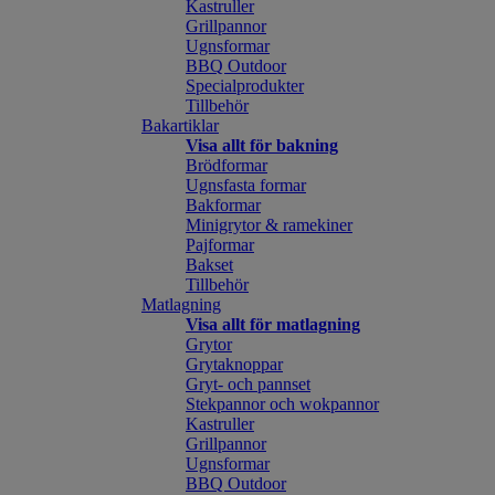
Kastruller
Grillpannor
Ugnsformar
BBQ Outdoor
Specialprodukter
Tillbehör
Bakartiklar
Visa allt för bakning
Brödformar
Ugnsfasta formar
Bakformar
Minigrytor & ramekiner
Pajformar
Bakset
Tillbehör
Matlagning
Visa allt för matlagning
Grytor
Grytaknoppar
Gryt- och pannset
Stekpannor och wokpannor
Kastruller
Grillpannor
Ugnsformar
BBQ Outdoor