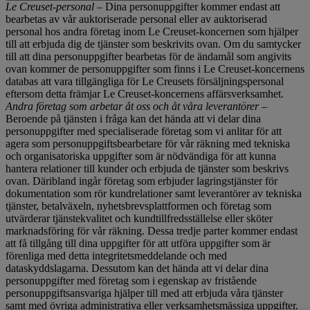
Le Creuset-personal
– Dina personuppgifter kommer endast att
bearbetas av vår auktoriserade personal eller av auktoriserad
personal hos andra företag inom Le Creuset-koncernen som hjälper
till att erbjuda dig de tjänster som beskrivits ovan. Om du samtycker
till att dina personuppgifter bearbetas för de ändamål som angivits
ovan kommer de personuppgifter som finns i Le Creuset-koncernens
databas att vara tillgängliga för Le Creusets försäljningspersonal
eftersom detta främjar Le Creuset-koncernens affärsverksamhet.
Andra företag som arbetar åt oss och åt våra leverantörer
–
Beroende på tjänsten i fråga kan det hända att vi delar dina
personuppgifter med specialiserade företag som vi anlitar för att
agera som personuppgiftsbearbetare för vår räkning med tekniska
och organisatoriska uppgifter som är nödvändiga för att kunna
hantera relationer till kunder och erbjuda de tjänster som beskrivs
ovan. Däribland ingår företag som erbjuder lagringstjänster för
dokumentation som rör kundrelationer samt leverantörer av tekniska
tjänster, betalväxeln, nyhetsbrevsplattformen och företag som
utvärderar tjänstekvalitet och kundtillfredsställelse eller sköter
marknadsföring för vår räkning. Dessa tredje parter kommer endast
att få tillgång till dina uppgifter för att utföra uppgifter som är
förenliga med detta integritetsmeddelande och med
dataskyddslagarna. Dessutom kan det hända att vi delar dina
personuppgifter med företag som i egenskap av fristående
personuppgiftsansvariga hjälper till med att erbjuda våra tjänster
samt med övriga administrativa eller verksamhetsmässiga uppgifter.