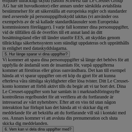
erbjuder tillräckligt skydd (såsom Schweiz där Le Creuset Group
AG har sitt huvudkontor) eller annars under särskilda avtalsfästa
bestämmelser för att säkerställa att europeiska regler och standarder
med avseende på personuppgiftsskydd iakttas (vi använder oss
exempelvis av de så kallade standardklausuler som Europeiska
kommissionen förelägger). I varje fall kommer dina personuppgifter,
vid de tillfällen då de överförs till ett annat land än ditt
bosättningsland eller till länder utanför EES, att skyddas genom
tillräckliga säkerhetssystem som ständigt uppdateras och upprätthålls
in enlighet med dataskyddslagarna.
5. Hur länge sparar vi dina uppgifter?
Vi kommer att spara dina personuppgifter så länge det behövs för att
uppfylla de ändamål som de insamlats för, varpå uppgifterna
kommer att förstöras eller göras oanvändbara. Det kan till exempel
hända att vi sparar uppgifter om ett köp du gjort för att kunna
efterleva våra rättsliga skyldigheter eller lösa tvister. Ditt Le Creuset-
konto kommer att förbli aktivt tills du begär att vi tar bort det. Dina
Le Creuset-uppgifter som har samlats in i marknadsföringssyfte
kontrolleras regelbundet för att verifiera att du fortfarande är
intresserad av vårt nyhetsbrev. Efter att en viss tid utan någon
interaktion har förlupit kan det hända att vi skickar dig ett
meddelande för att bekräfta att du fortfarande vill stå i kontakt med
oss. Annars kommer vi att avsluta din prenumeration och sluta
skicka dig meddelanden.
6. Vem kan vi dela dina uppgifter med?