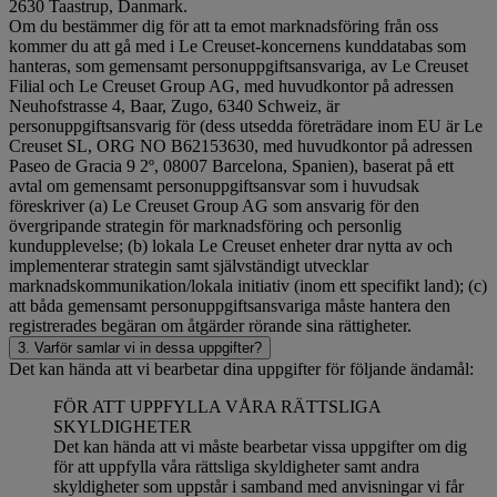
2630 Taastrup, Danmark.
Om du bestämmer dig för att ta emot marknadsföring från oss
kommer du att gå med i Le Creuset-koncernens kunddatabas som
hanteras, som gemensamt personuppgiftsansvariga, av Le Creuset
Filial och Le Creuset Group AG, med huvudkontor på adressen
Neuhofstrasse 4, Baar, Zugo, 6340 Schweiz, är
personuppgiftsansvarig för (dess utsedda företrädare inom EU är Le
Creuset SL, ORG NO B62153630, med huvudkontor på adressen
Paseo de Gracia 9 2º, 08007 Barcelona, Spanien), baserat på ett
avtal om gemensamt personuppgiftsansvar som i huvudsak
föreskriver (a) Le Creuset Group AG som ansvarig för den
övergripande strategin för marknadsföring och personlig
kundupplevelse; (b) lokala Le Creuset enheter drar nytta av och
implementerar strategin samt självständigt utvecklar
marknadskommunikation/lokala initiativ (inom ett specifikt land); (c)
att båda gemensamt personuppgiftsansvariga måste hantera den
registrerades begäran om åtgärder rörande sina rättigheter.
3. Varför samlar vi in dessa uppgifter?
Det kan hända att vi bearbetar dina uppgifter för följande ändamål:
FÖR ATT UPPFYLLA VÅRA RÄTTSLIGA
SKYLDIGHETER
Det kan hända att vi måste bearbetar vissa uppgifter om dig
för att uppfylla våra rättsliga skyldigheter samt andra
skyldigheter som uppstår i samband med anvisningar vi får