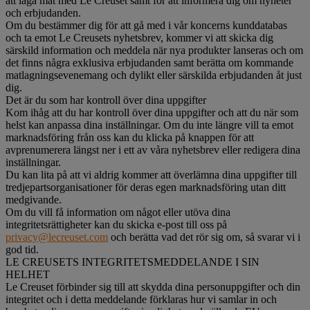
att laga mat med Le Creuset samt för att informera dig om nyheter
och erbjudanden.
Om du bestämmer dig för att gå med i vår koncerns kunddatabas
och ta emot Le Creusets nyhetsbrev, kommer vi att skicka dig
särskild information och meddela när nya produkter lanseras och om
det finns några exklusiva erbjudanden samt berätta om kommande
matlagningsevenemang och dylikt eller särskilda erbjudanden åt just
dig.
Det är du som har kontroll över dina uppgifter
Kom ihåg att du har kontroll över dina uppgifter och att du när som
helst kan anpassa dina inställningar. Om du inte längre vill ta emot
marknadsföring från oss kan du klicka på knappen för att
avprenumerera längst ner i ett av våra nyhetsbrev eller redigera dina
inställningar.
Du kan lita på att vi aldrig kommer att överlämna dina uppgifter till
tredjepartsorganisationer för deras egen marknadsföring utan ditt
medgivande.
Om du vill få information om något eller utöva dina
integritetsrättigheter kan du skicka e-post till oss på
privacy@lecreuset.com
och berätta vad det rör sig om, så svarar vi i
god tid.
LE CREUSETS INTEGRITETSMEDDELANDE I SIN
HELHET
Le Creuset förbinder sig till att skydda dina personuppgifter och din
integritet och i detta meddelande förklaras hur vi samlar in och