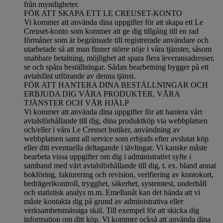
från myndigheter.
FÖR ATT SKAPA ETT LE CREUSET-KONTO
Vi kommer att använda dina uppgifter för att skapa ett Le
Creuset-konto som kommer att ge dig tillgång till en rad
förmåner som är begränsade till registrerade användare och
utarbetade så att man finner större nöje i våra tjänster, såsom
snabbare betalning, möjlighet att spara flera leveransadresser,
se och spåra beställningar. Sådan bearbetning bygger på ett
avtalsfäst utförande av denna tjänst.
FÖR ATT HANTERA DINA BESTÄLLNINGAR OCH
ERBJUDA DIG VÅRA PRODUKTER, VÅRA
TJÄNSTER OCH VÅR HJÄLP
Vi kommer att använda dina uppgifter för att hantera vårt
avtalsförhållande till dig, dina produktköp via webbplatsen
och/eller i våra Le Creuset butiker, användning av
webbplatsen samt all service som erbjuds efter avslutat köp
eller ditt eventuella deltagande i tävlingar. Vi kanske måste
bearbeta vissa uppgifter om dig i administrativt syfte i
samband med vårt avtalsförhållande till dig, t. ex. bland annat
bokföring, fakturering och revision, verifiering av kontokort,
bedrägerikontroll, trygghet, säkerhet, systemtest, underhåll
och statistisk analys m.m. Emellanåt kan det hända att vi
måste kontakta dig på grund av administrativa eller
verksamhetsmässiga skäl. Till exempel för att skicka dig
information om ditt köp. Vi kommer också att använda dina