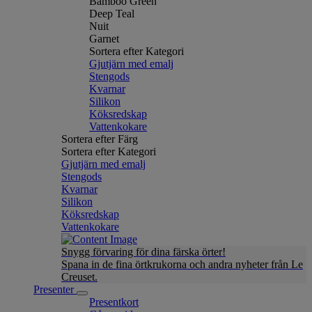
Bamboo Green
Deep Teal
Nuit
Garnet
Sortera efter Kategori
Gjutjärn med emalj
Stengods
Kvarnar
Silikon
Köksredskap
Vattenkokare
Sortera efter Färg
Sortera efter Kategori
Gjutjärn med emalj
Stengods
Kvarnar
Silikon
Köksredskap
Vattenkokare
Snygg förvaring för dina färska örter!
Spana in de fina örtkrukorna och andra nyheter från Le
Creuset.
Presenter
Presentkort