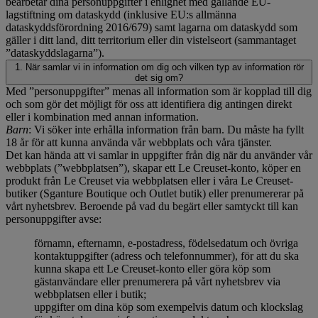
bearbetar dina personuppgifter i enlighet med gällande EU-
lagstiftning om dataskydd (inklusive EU:s allmänna
dataskyddsförordning 2016/679) samt lagarna om dataskydd som
gäller i ditt land, ditt territorium eller din vistelseort (sammantaget
”dataskyddslagarna”).
1. När samlar vi in information om dig och vilken typ av information rör
det sig om?
Med ”personuppgifter” menas all information som är kopplad till dig
och som gör det möjligt för oss att identifiera dig antingen direkt
eller i kombination med annan information.
Barn
: Vi söker inte erhålla information från barn. Du måste ha fyllt
18 år för att kunna använda vår webbplats och våra tjänster.
Det kan hända att vi samlar in uppgifter från dig när du använder vår
webbplats (”webbplatsen”), skapar ett Le Creuset-konto, köper en
produkt från Le Creuset via webbplatsen eller i våra Le Creuset-
butiker (Sganture Boutique och Outlet butik) eller prenumererar på
vårt nyhetsbrev. Beroende på vad du begärt eller samtyckt till kan
personuppgifter avse:
förnamn, efternamn, e-postadress, födelsedatum och övriga
kontaktuppgifter (adress och telefonnummer), för att du ska
kunna skapa ett Le Creuset-konto eller göra köp som
gästanvändare eller prenumerera på vårt nyhetsbrev via
webbplatsen eller i butik;
uppgifter om dina köp som exempelvis datum och klockslag