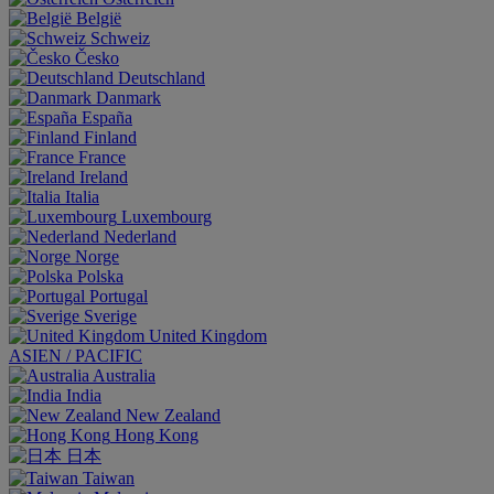
België
Schweiz
Česko
Deutschland
Danmark
España
Finland
France
Ireland
Italia
Luxembourg
Nederland
Norge
Polska
Portugal
Sverige
United Kingdom
ASIEN / PACIFIC
Australia
India
New Zealand
Hong Kong
日本
Taiwan