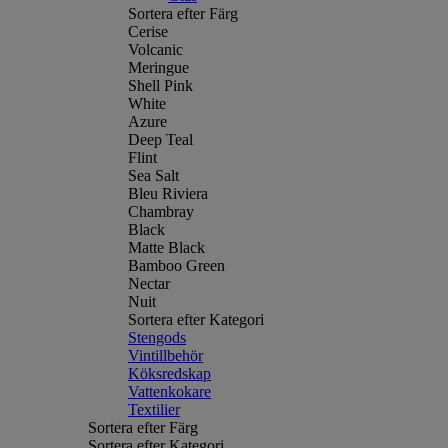
Sortera efter Färg
Cerise
Volcanic
Meringue
Shell Pink
White
Azure
Deep Teal
Flint
Sea Salt
Bleu Riviera
Chambray
Black
Matte Black
Bamboo Green
Nectar
Nuit
Sortera efter Kategori
Stengods
Vintillbehör
Köksredskap
Vattenkokare
Textilier
Sortera efter Färg
Sortera efter Kategori