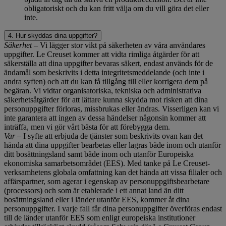
obligatoriskt och du kan fritt välja om du vill göra det eller
inte.
4. Hur skyddas dina uppgifter?
Säkerhet
– Vi lägger stor vikt på säkerheten av våra användares
uppgifter. Le Creuset kommer att vidta rimliga åtgärder för att
säkerställa att dina uppgifter bevaras säkert, endast används för de
ändamål som beskrivits i detta integritetsmeddelande (och inte i
andra syften) och att du kan få tillgång till eller korrigera dem på
begäran. Vi vidtar organisatoriska, tekniska och administrativa
säkerhetsåtgärder för att lättare kunna skydda mot risken att dina
personuppgifter förloras, missbrukas eller ändras. Visserligen kan vi
inte garantera att ingen av dessa händelser någonsin kommer att
inträffa, men vi gör vårt bästa för att förebygga dem.
Var
– I syfte att erbjuda de tjänster som beskrivits ovan kan det
hända att dina uppgifter bearbetas eller lagras både inom och utanför
ditt bosättningsland samt både inom och utanför Europeiska
ekonomiska samarbetsområdet (EES). Med tanke på Le Creuset-
verksamhetens globala omfattning kan det hända att vissa filialer och
affärspartner, som agerar i egenskap av personuppgiftsbearbetare
(processors) och som är etablerade i ett annat land än ditt
bosättningsland eller i länder utanför EES, kommer åt dina
personuppgifter. I varje fall får dina personuppgifter överföras endast
till de länder utanför EES som enligt europeiska institutioner