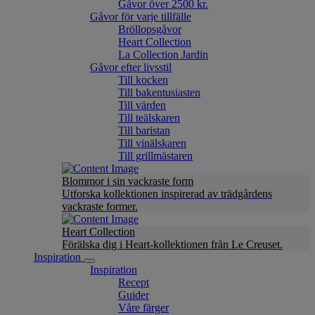
Gåvor över 2500 kr.
Gåvor för varje tillfälle
Bröllopsgåvor
Heart Collection
La Collection Jardin
Gåvor efter livsstil
Till kocken
Till bakentusiasten
Till värden
Till teälskaren
Till baristan
Till vinälskaren
Till grillmästaren
Blommor i sin vackraste form
Utforska kollektionen inspirerad av trädgårdens
vackraste former.
Heart Collection
Förälska dig i Heart-kollektionen från Le Creuset.
Inspiration
Inspiration
Recept
Guider
Våre färger