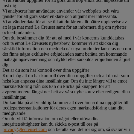
Vi använder uppgifter för att göra dina köp enkla och anpassade till
just dig
Vi analyserar hur användare använder vår webbplats och våra
tjänster för att göra saker enklare och alltjämt mer intressanta.
Vi använder data för att se till att du får en allt bättre upplevelse av
att laga mat med Le Creuset samt för att informera dig om nyheter
och erbjudanden.
Om du bestämmer dig för att gå med i vår koncerns kunddatabas
och ta emot Le Creusets nyhetsbrev, kommer vi att skicka dig
särskild information och meddela när nya produkter lanseras och om
det finns några exklusiva erbjudanden samt berätta om kommande
matlagningsevenemang och dylikt eller särskilda erbjudanden åt just
dig.
Det är du som har kontroll över dina uppgifter
Kom ihåg att du har kontroll över dina uppgifter och att du när som
helst kan anpassa dina inställningar. Om du inte längre vill ta emot
marknadsföring från oss kan du klicka på knappen för att
avprenumerera längst ner i ett av våra nyhetsbrev eller redigera dina
inställningar.
Du kan lita på att vi aldrig kommer att överlämna dina uppgifter till
tredjepartsorganisationer för deras egen marknadsföring utan ditt
medgivande.
Om du vill få information om något eller utöva dina
integritetsrättigheter kan du skicka e-post till oss på
privacy@lecreuset.com
och berätta vad det rör sig om, så svarar vi i