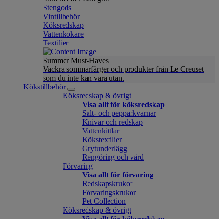
Stengods
Vintillbehör
Köksredskap
Vattenkokare
Textilier
Summer Must-Haves
Vackra sommarfärger och produkter från Le Creuset
som du inte kan vara utan.
Kökstillbehör
Köksredskap & övrigt
Visa allt för köksredskap
Salt- och pepparkvarnar
Knivar och redskap
Vattenkittlar
Kökstextilier
Grytunderlägg
Rengöring och vård
Förvaring
Visa allt för förvaring
Redskapskrukor
Förvaringskrukor
Pet Collection
Köksredskap & övrigt
Visa allt för köksredskap