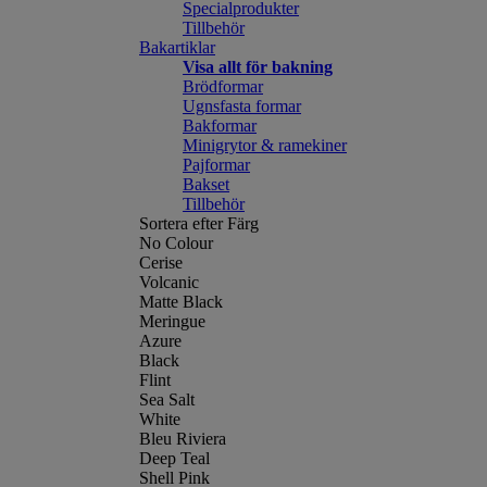
Specialprodukter
Tillbehör
Bakartiklar
Visa allt för bakning
Brödformar
Ugnsfasta formar
Bakformar
Minigrytor & ramekiner
Pajformar
Bakset
Tillbehör
Sortera efter Färg
No Colour
Cerise
Volcanic
Matte Black
Meringue
Azure
Black
Flint
Sea Salt
White
Bleu Riviera
Deep Teal
Shell Pink