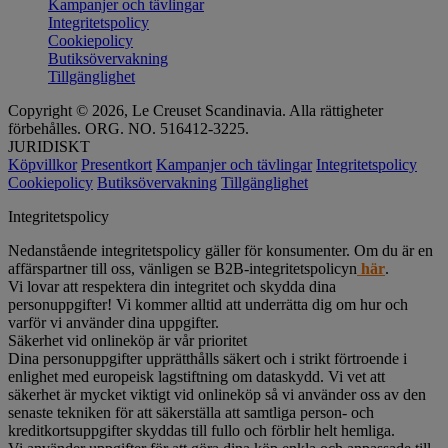
Kampanjer och tävlingar
Integritetspolicy
Cookiepolicy
Butiksövervakning
Tillgänglighet
Copyright © 2026, Le Creuset Scandinavia. Alla rättigheter
förbehålles. ORG. NO. 516412-3225.
JURIDISKT
Köpvillkor
Presentkort
Kampanjer och tävlingar
Integritetspolicy
Cookiepolicy
Butiksövervakning
Tillgänglighet
Integritetspolicy
Nedanstående integritetspolicy gäller för konsumenter. Om du är en
affärspartner till oss, vänligen se B2B-integritetspolicyn
här
.
Vi lovar att respektera din integritet och skydda dina
personuppgifter! Vi kommer alltid att underrätta dig om hur och
varför vi använder dina uppgifter.
Säkerhet vid onlineköp är vår prioritet
Dina personuppgifter upprätthålls säkert och i strikt förtroende i
enlighet med europeisk lagstiftning om dataskydd. Vi vet att
säkerhet är mycket viktigt vid onlineköp så vi använder oss av den
senaste tekniken för att säkerställa att samtliga person- och
kreditkortsuppgifter skyddas till fullo och förblir helt hemliga.