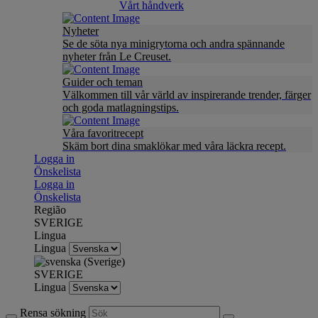
Vårt håndverk
Nyheter
Se de söta nya minigrytorna och andra spännande
nyheter från Le Creuset.
Guider och teman
Välkommen till vår värld av inspirerande trender, färger
och goda matlagningstips.
Våra favoritrecept
Skäm bort dina smaklökar med våra läckra recept.
Logga in
Önskelista
Logga in
Önskelista
Região
SVERIGE
Lingua
Lingua
SVERIGE
Lingua
Rensa sökning