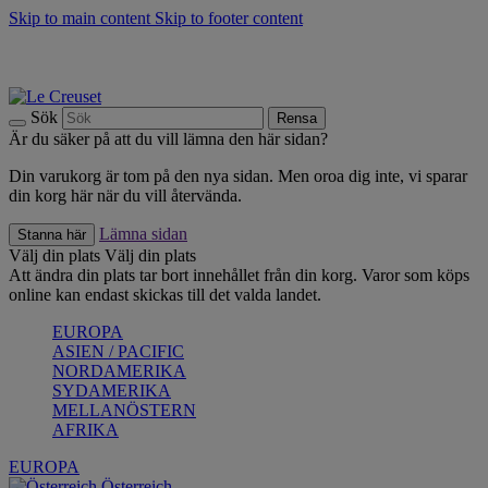
Skip to main content
Skip to footer content
Upptäck säsongens nyheter |
Shoppa nu
Anmäl dig till vårt nyhetsbrev och spara 10 % på ditt första köp.*
Fri frakt vid köp över 499 kr.
Sök
Rensa
Är du säker på att du vill lämna den här sidan?
Din varukorg är tom på den nya sidan. Men oroa dig inte, vi sparar
din korg här när du vill återvända.
Lämna sidan
Stanna här
Välj din plats
Välj din plats
Att ändra din plats tar bort innehållet från din korg. Varor som köps
online kan endast skickas till det valda landet.
EUROPA
ASIEN / PACIFIC
NORDAMERIKA
SYDAMERIKA
MELLANÖSTERN
AFRIKA
EUROPA
Österreich