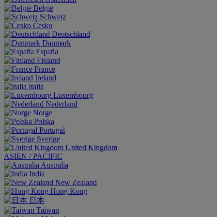
België
Schweiz
Česko
Deutschland
Danmark
España
Finland
France
Ireland
Italia
Luxembourg
Nederland
Norge
Polska
Portugal
Sverige
United Kingdom
ASIEN / PACIFIC
Australia
India
New Zealand
Hong Kong
日本
Taiwan