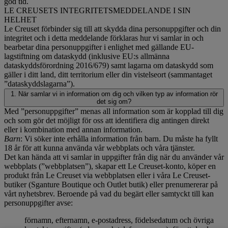
god tid.
LE CREUSETS INTEGRITETSMEDDELANDE I SIN
HELHET
Le Creuset förbinder sig till att skydda dina personuppgifter och din
integritet och i detta meddelande förklaras hur vi samlar in och
bearbetar dina personuppgifter i enlighet med gällande EU-
lagstiftning om dataskydd (inklusive EU:s allmänna
dataskyddsförordning 2016/679) samt lagarna om dataskydd som
gäller i ditt land, ditt territorium eller din vistelseort (sammantaget
”dataskyddslagarna”).
1. När samlar vi in information om dig och vilken typ av information rör
det sig om?
Med ”personuppgifter” menas all information som är kopplad till dig
och som gör det möjligt för oss att identifiera dig antingen direkt
eller i kombination med annan information.
Barn
: Vi söker inte erhålla information från barn. Du måste ha fyllt
18 år för att kunna använda vår webbplats och våra tjänster.
Det kan hända att vi samlar in uppgifter från dig när du använder vår
webbplats (”webbplatsen”), skapar ett Le Creuset-konto, köper en
produkt från Le Creuset via webbplatsen eller i våra Le Creuset-
butiker (Sganture Boutique och Outlet butik) eller prenumererar på
vårt nyhetsbrev. Beroende på vad du begärt eller samtyckt till kan
personuppgifter avse:
förnamn, efternamn, e-postadress, födelsedatum och övriga