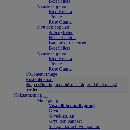
Best Sellers
Nyaste färgerna
Bleu Riviera
Thyme
Rose Quartz
Nytt och populärt
Alla nyheter
Höstkollektion
Bara hos Le Creuset
Best Sellers
Nyaste färgerna
Bleu Riviera
Thyme
Rose Quartz
Höstkollektion
Skapa stämning med höstens färger i köket och på
bordet.
Köksutrustning
Matlagning
Visa allt för matlagning
Grytor
Grytaknoppar
Gryt- och pannset
Stekpannor och wokpannor