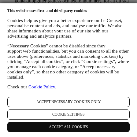
kontaktuppgifter (adress och telefonnummer), för att du ska
kunna skapa ett Le Creuset-konto eller göra köp som
This website uses first- and third-party cookies
gästanvändare eller prenumerera på vårt nyhetsbrev via
webbplatsen eller i butik;
Cookies help us give you a better experience on Le Creuset,
uppgifter om dina köp som exempelvis datum och klockslag
personalise content and ads, and analyse our traffic. We also
för köpet, leveransinformation, produkt- och
share information about your use of our site with our
betalningsuppgifter, för att hantera dina beställningar;
advertising and analytics partners.
data om din surfhistorik (t.ex. onlineidentifikatorer - såsom IP-
adress, webbläsarversion, operativsystem, besökslängd samt
“Necessary Cookies” cannot be disabled since they
huruvida du är en återkommande besökare och vilket
support web functionalities, but you can consent to all the other
geografiskt område du befinner dig i), som samlas in under
uses above (preferences, statistics and marketing cookies) by
dina besök på webbplatsen (oavsett om du är en registrerad
clicking “Accept all cookies”, or click “Cookie settings”, where
användare eller inte) med hjälp av loggar och/eller
you manage each cookie category, or “Accept necessary
cookies only”, so that no other category of cookies will be
spårningstekniker såsom ”cookies” (information om
installed.
uppgiftsinsamling via cookies finns i vår
policy gällande
cookies
, för att förbättra våra tjänster och annonser eller för
Check our
Cookie Policy
.
statistisk analys skull – oftast kommer vi inte kunna identifiera
dig utifrån denna typ av information; samt
din egen återkoppling, dina begäranden, klagomål, frågor eller
ACCEPT NECESSARY COOKIES ONLY
interaktioner med oss (som exempelvis dina meddelanden,
chattmeddelanden, inlägg på sociala medier, e-post och
COOKIE SETTINGS
telefonsamtal).
Personuppgifter som samlas in från dig när du använder
ACCEPT ALL COOKIES
webbplatsen eller på annat sätt tillhandahåller information