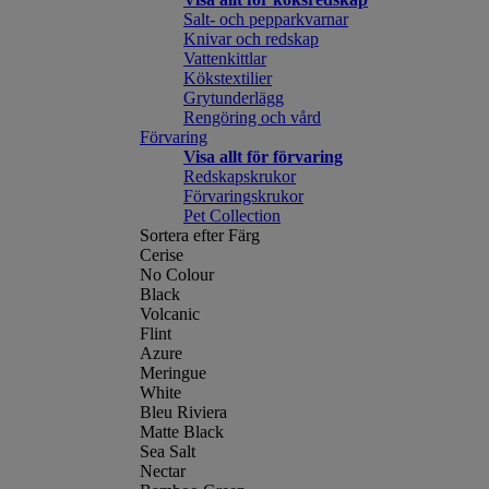
Salt- och pepparkvarnar
Knivar och redskap
Vattenkittlar
Kökstextilier
Grytunderlägg
Rengöring och vård
Förvaring
Visa allt för förvaring
Redskapskrukor
Förvaringskrukor
Pet Collection
Sortera efter Färg
Cerise
No Colour
Black
Volcanic
Flint
Azure
Meringue
White
Bleu Riviera
Matte Black
Sea Salt
Nectar