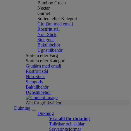
Bamboo Green
Nectar
Garnet
Sortera efter Kategori
Gjutjärn med emalj
Rostfritt stål
Non-Stick
Stengods
Baktillbehör
Ugnstillbehör
Sortera efter Färg
Sortera efter Kategori
Gjutjärn med emalj
Rostfritt stål
Non-Stick
Stengods
Baktillbehör
Ugnstillbehör
Allt för grillkvällen!
Dukning
Dukning
Visa allt för dukning
Tallrikar och skålar
Serveringsformar