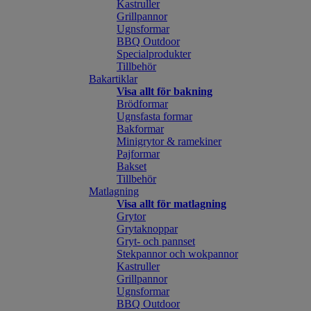
Kastruller
Grillpannor
Ugnsformar
BBQ Outdoor
Specialprodukter
Tillbehör
Bakartiklar
Visa allt för bakning
Brödformar
Ugnsfasta formar
Bakformar
Minigrytor & ramekiner
Pajformar
Bakset
Tillbehör
Matlagning
Visa allt för matlagning
Grytor
Grytaknoppar
Gryt- och pannset
Stekpannor och wokpannor
Kastruller
Grillpannor
Ugnsformar
BBQ Outdoor