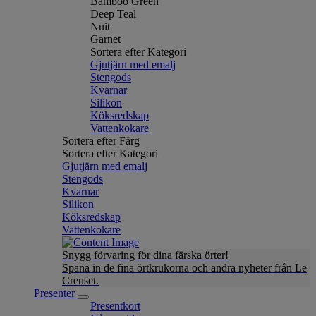
Bamboo Green
Deep Teal
Nuit
Garnet
Sortera efter Kategori
Gjutjärn med emalj
Stengods
Kvarnar
Silikon
Köksredskap
Vattenkokare
Sortera efter Färg
Sortera efter Kategori
Gjutjärn med emalj
Stengods
Kvarnar
Silikon
Köksredskap
Vattenkokare
Snygg förvaring för dina färska örter!
Spana in de fina örtkrukorna och andra nyheter från Le
Creuset.
Presenter
Presentkort