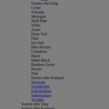
Sortera efter Färg
Cerise
Volcanic
Meringue
Shell Pink
White
Azure
Deep Teal
Flint
Sea Salt
Bleu Riviera
Chambray
Black
Matte Black
Bamboo Green
Nectar
Nuit
Sortera efter Kategori
Stengods
Vintillbehör
Köksredskap
Vattenkokare
Textilier
Sortera efter Färg
Sortera efter Kategori