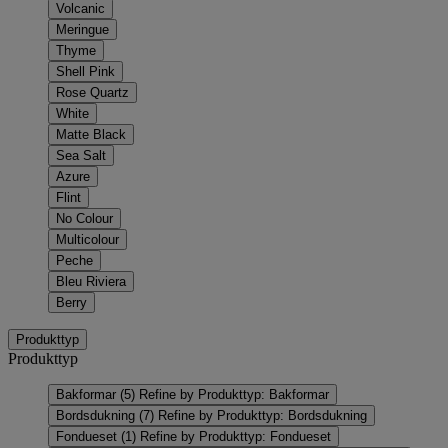
Volcanic
Meringue
Thyme
Shell Pink
Rose Quartz
White
Matte Black
Sea Salt
Azure
Flint
No Colour
Multicolour
Peche
Bleu Riviera
Berry
Produkttyp
Produkttyp
Bakformar
(5)
Refine by Produkttyp: Bakformar
Bordsdukning
(7)
Refine by Produkttyp: Bordsdukning
Fondueset
(1)
Refine by Produkttyp: Fondueset