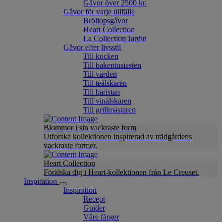
Gåvor över 2500 kr.
Gåvor för varje tillfälle
Bröllopsgåvor
Heart Collection
La Collection Jardin
Gåvor efter livsstil
Till kocken
Till bakentusiasten
Till värden
Till teälskaren
Till baristan
Till vinälskaren
Till grillmästaren
Blommor i sin vackraste form
Utforska kollektionen inspirerad av trädgårdens
vackraste former.
Heart Collection
Förälska dig i Heart-kollektionen från Le Creuset.
Inspiration
Inspiration
Recept
Guider
Våre färger