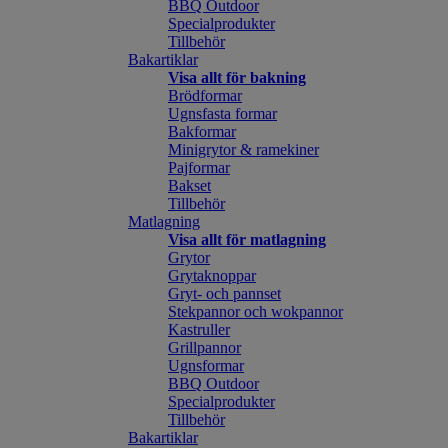
BBQ Outdoor
Specialprodukter
Tillbehör
Bakartiklar
Visa allt för bakning
Brödformar
Ugnsfasta formar
Bakformar
Minigrytor & ramekiner
Pajformar
Bakset
Tillbehör
Matlagning
Visa allt för matlagning
Grytor
Grytaknoppar
Gryt- och pannset
Stekpannor och wokpannor
Kastruller
Grillpannor
Ugnsformar
BBQ Outdoor
Specialprodukter
Tillbehör
Bakartiklar