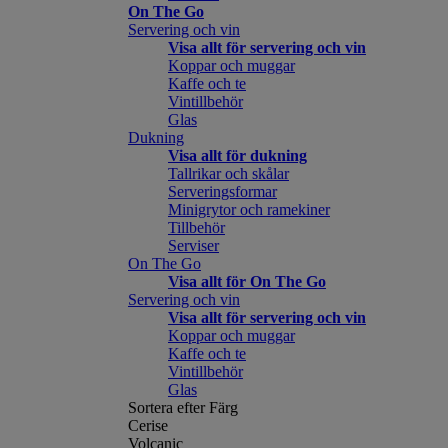
On The Go
Servering och vin
Visa allt för servering och vin
Koppar och muggar
Kaffe och te
Vintillbehör
Glas
Dukning
Visa allt för dukning
Tallrikar och skålar
Serveringsformar
Minigrytor och ramekiner
Tillbehör
Serviser
On The Go
Visa allt för On The Go
Servering och vin
Visa allt för servering och vin
Koppar och muggar
Kaffe och te
Vintillbehör
Glas
Sortera efter Färg
Cerise
Volcanic