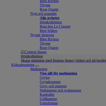
Bleu Riviera
Thyme
Rose Quartz
Nytt och populärt
Alla nyheter
Höstkollektion
Bara hos Le Creuset
Best Sellers
Nyaste färgerna
Bleu Riviera
Thyme
Rose Quartz
Höstkollektion
Skapa stämning med höstens färger i köket och på bordet
Köksutrustning
Matlagning
Visa allt för matlagning
Grytor
Grytaknoppar
Gryt- och pannset
Stekpannor och wokpannor
Kastruller
Grillpannor
Ugnsformar