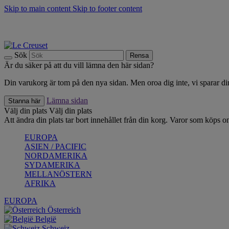
Skip to main content
Skip to footer content
Upptäck säsongens nyheter |
Shoppa nu
Anmäl dig till vårt nyhetsbrev och spara 10 % på ditt första köp.*
Fri frakt vid köp över 499 kr.
Sök
Rensa
Är du säker på att du vill lämna den här sidan?
Din varukorg är tom på den nya sidan. Men oroa dig inte, vi sparar din
Lämna sidan
Stanna här
Välj din plats
Välj din plats
Att ändra din plats tar bort innehållet från din korg. Varor som köps on
EUROPA
ASIEN / PACIFIC
NORDAMERIKA
SYDAMERIKA
MELLANÖSTERN
AFRIKA
EUROPA
Österreich
België
Schweiz