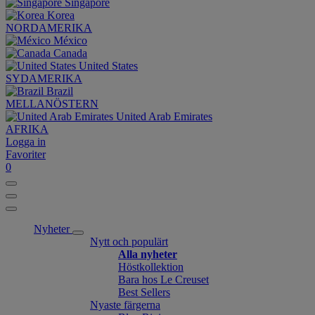
Singapore
Korea
NORDAMERIKA
México
Canada
United States
SYDAMERIKA
Brazil
MELLANÖSTERN
United Arab Emirates
AFRIKA
Logga in
Favoriter
0
Nyheter
Nytt och populärt
Alla nyheter
Höstkollektion
Bara hos Le Creuset
Best Sellers
Nyaste färgerna