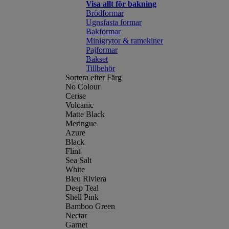
Visa allt för bakning
Brödformar
Ugnsfasta formar
Bakformar
Minigrytor & ramekiner
Pajformar
Bakset
Tillbehör
Sortera efter Färg
No Colour
Cerise
Volcanic
Matte Black
Meringue
Azure
Black
Flint
Sea Salt
White
Bleu Riviera
Deep Teal
Shell Pink
Bamboo Green
Nectar
Garnet