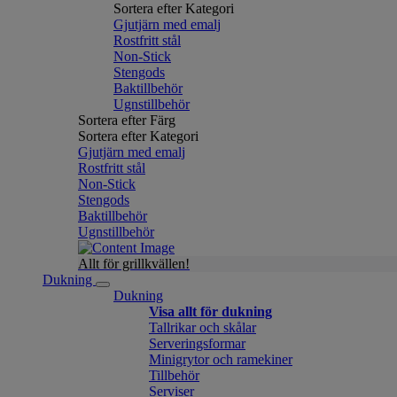
Sortera efter Kategori
Gjutjärn med emalj
Rostfritt stål
Non-Stick
Stengods
Baktillbehör
Ugnstillbehör
Sortera efter Färg
Sortera efter Kategori
Gjutjärn med emalj
Rostfritt stål
Non-Stick
Stengods
Baktillbehör
Ugnstillbehör
Allt för grillkvällen!
Dukning
Dukning
Visa allt för dukning
Tallrikar och skålar
Serveringsformar
Minigrytor och ramekiner
Tillbehör
Serviser