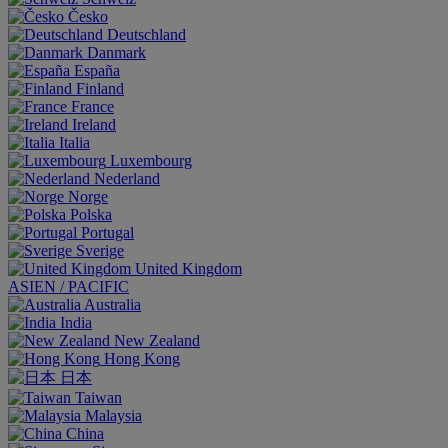
Česko
Deutschland
Danmark
España
Finland
France
Ireland
Italia
Luxembourg
Nederland
Norge
Polska
Portugal
Sverige
United Kingdom
ASIEN / PACIFIC
Australia
India
New Zealand
Hong Kong
日本
Taiwan
Malaysia
China