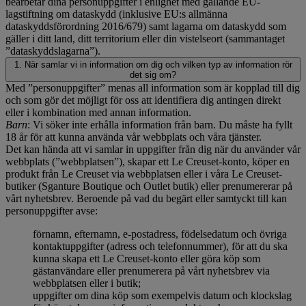
bearbetar dina personuppgifter i enlighet med gällande EU-
lagstiftning om dataskydd (inklusive EU:s allmänna
dataskyddsförordning 2016/679) samt lagarna om dataskydd som
gäller i ditt land, ditt territorium eller din vistelseort (sammantaget
”dataskyddslagarna”).
1. När samlar vi in information om dig och vilken typ av information rör
det sig om?
Med ”personuppgifter” menas all information som är kopplad till dig
och som gör det möjligt för oss att identifiera dig antingen direkt
eller i kombination med annan information.
Barn
: Vi söker inte erhålla information från barn. Du måste ha fyllt
18 år för att kunna använda vår webbplats och våra tjänster.
Det kan hända att vi samlar in uppgifter från dig när du använder vår
webbplats (”webbplatsen”), skapar ett Le Creuset-konto, köper en
produkt från Le Creuset via webbplatsen eller i våra Le Creuset-
butiker (Sganture Boutique och Outlet butik) eller prenumererar på
vårt nyhetsbrev. Beroende på vad du begärt eller samtyckt till kan
personuppgifter avse:
förnamn, efternamn, e-postadress, födelsedatum och övriga
kontaktuppgifter (adress och telefonnummer), för att du ska
kunna skapa ett Le Creuset-konto eller göra köp som
gästanvändare eller prenumerera på vårt nyhetsbrev via
webbplatsen eller i butik;
uppgifter om dina köp som exempelvis datum och klockslag