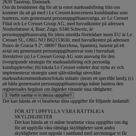
2630 Taastrup, Danmark.
Om du bestämmer dig för att ta emot marknadsföring från oss
kommer du att gå med i Le Creuset-koncernens kunddatabas som
hanteras, som gemensamt personuppgiftsansvariga, av Le Creuset
Filial och Le Creuset Group AG, med huvudkontor på adressen
Neuhofstrasse 4, Baar, Zugo, 6340 Schweiz, är
personuppgiftsansvarig för (dess utsedda företrädare inom EU är Le
Creuset SL, ORG NO B62153630, med huvudkontor på adressen
Paseo de Gracia 9 2º, 08007 Barcelona, Spanien), baserat på ett
avtal om gemensamt personuppgiftsansvar som i huvudsak
föreskriver (a) Le Creuset Group AG som ansvarig för den
övergripande strategin för marknadsföring och personlig
kundupplevelse; (b) lokala Le Creuset enheter drar nytta av och
implementerar strategin samt självständigt utvecklar
marknadskommunikation/lokala initiativ (inom ett specifikt land); (c)
att båda gemensamt personuppgiftsansvariga måste hantera den
registrerades begäran om åtgärder rörande sina rättigheter.
3. Varför samlar vi in dessa uppgifter?
Det kan hända att vi bearbetar dina uppgifter för följande ändamål:
FÖR ATT UPPFYLLA VÅRA RÄTTSLIGA
SKYLDIGHETER
Det kan hända att vi måste bearbetar vissa uppgifter om dig
för att uppfylla våra rättsliga skyldigheter samt andra
skyldigheter som uppstår i samband med anvisningar vi får