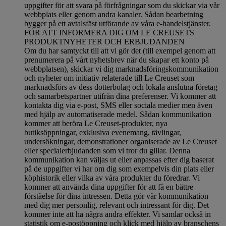
uppgifter för att svara på förfrågningar som du skickar via vår
webbplats eller genom andra kanaler. Sådan bearbetning
bygger på ett avtalsfäst utförande av våra e-handelstjänster.
FÖR ATT INFORMERA DIG OM LE CREUSETS
PRODUKTNYHETER OCH ERBJUDANDEN
Om du har samtyckt till att vi gör det (till exempel genom att
prenumerera på vårt nyhetsbrev när du skapar ett konto på
webbplatsen), skickar vi dig marknadsföringskommunikation
och nyheter om initiativ relaterade till Le Creuset som
marknadsförs av dess dotterbolag och lokala anslutna företag
och samarbetspartner utifrån dina preferenser. Vi kommer att
kontakta dig via e-post, SMS eller sociala medier men även
med hjälp av automatiserade medel. Sådan kommunikation
kommer att beröra Le Creuset-produkter, nya
butiksöppningar, exklusiva evenemang, tävlingar,
undersökningar, demonstrationer organiserade av Le Creuset
eller specialerbjudanden som vi tror du gillar. Denna
kommunikation kan väljas ut eller anpassas efter dig baserat
på de uppgifter vi har om dig som exempelvis din plats eller
köphistorik eller vilka av våra produkter du föredrar. Vi
kommer att använda dina uppgifter för att få en bättre
förståelse för dina intressen. Detta gör vår kommunikation
med dig mer personlig, relevant och intressant för dig. Det
kommer inte att ha några andra effekter. Vi samlar också in
statistik om e-postöppning och klick med hjälp av branschens