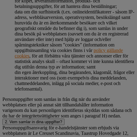
för köpet, leveransinformation, produkt- och
betalningsuppgifter, för att hantera dina beställningar;
data om din surfhistorik (t.ex. onlineidentifikatorer - såsom IP-
adress, webbläsarversion, operativsystem, besökslängd samt
huruvida du är en återkommande besökare och vilket
geografiskt område du befinner dig i), som samlas in under
dina besök på webbplatsen (oavsett om du är en registrerad
användare eller inte) med hjälp av loggar och/eller
spårningstekniker såsom ”cookies” (information om
uppgiftsinsamling via cookies finns i vår
policy gällande
cookies
, för att förbättra våra tjänster och annonser eller för
statistisk analys skull – oftast kommer vi inte kunna identifiera
dig utifrån denna typ av information; samt
din egen återkoppling, dina begäranden, klagomål, frågor eller
interaktioner med oss (som exempelvis dina meddelanden,
chattmeddelanden, inlägg på sociala medier, e-post och
telefonsamtal).
Personuppgifter som samlas in från dig när du använder
webbplatsen eller på annat sätt tillhandahåller information
varigenom du kan personligen identifieras skyddas som sådana och
du har de integritetsrättigheter som anges i paragraf H) nedan.
2. Vem samlar in dina uppgifter?
Personuppgiftsansvarig för e-handelstjänster som erbjuds via
webbplatsen är Le Creuset Scandinavia, Taastrup Hovedgade 12,