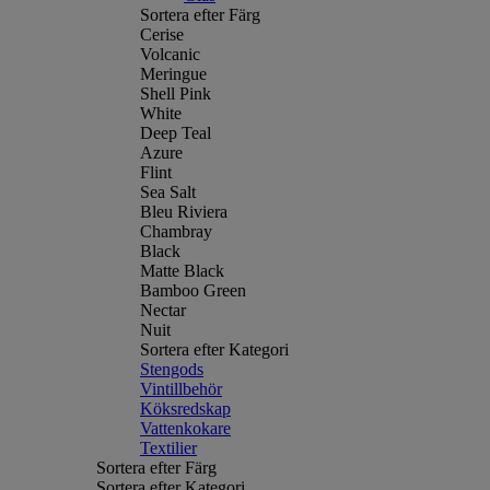
Sortera efter Färg
Cerise
Volcanic
Meringue
Shell Pink
White
Deep Teal
Azure
Flint
Sea Salt
Bleu Riviera
Chambray
Black
Matte Black
Bamboo Green
Nectar
Nuit
Sortera efter Kategori
Stengods
Vintillbehör
Köksredskap
Vattenkokare
Textilier
Sortera efter Färg
Sortera efter Kategori