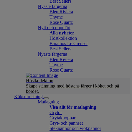
Best Sellers
Nyaste färgerna
Bleu Riviera
Thyme
Rose Quartz
Nytt och populärt
Alla nyheter
Höstkollektion
Bara hos Le Creuset
Best Sellers
Nyaste färgerna
Bleu Riviera
Thyme
Rose Quartz
Höstkollektion
Skapa stämning med höstens färger i köket och på
bordet.
Köksutrustning
Matlagning
Visa allt för matlagning
Grytor
Grytaknoppar
Gryt- och pannset
Stekpannor och wokpannor