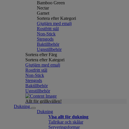
Bamboo Green
Nectar
Garnet
Sortera efter Kategori
Gjutjärn med emalj
Rostfritt stål
Non-Stick
Stengods
Baktillbehör
Ugnstillbehör
Sortera efter Färg
Sortera efter Kategori
Gjutjärn med emalj
Rostfritt stål
Non-Stick
Stengods
Baktillbehör
Ugnstillbehör
Allt för grillkvällen!
Dukning
Dukning
Visa allt för dukning
Tallrikar och skålar
Serveringsformar