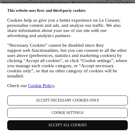
Ett exempel är våra logistikpartners. De kommer endast att använda
dina uppgifter i den utsträckning som krävs för att kunna uppfylla
This website uses first- and third-party cookies
sin funktion. Mer information om vem som tar emot uppgifter kan
begäras genom att skicka e-post till:
privacy@lecreuset.com
Cookies help us give you a better experience on Le Creuset,
Rättsliga skyldigheter
- Det kan hända att vi måste avslöja dina
personalise content and ads, and analyse our traffic. We also
uppgifter för tredje parter ifall detta är nödvändigt för att (i) efterleva
share information about your use of our site with our
advertising and analytics partners.
gällande lagar och bestämmelser, (ii) förhindra bedrägeri eller
missbruk av våra tjänster eller (iii) trygga Le Creusets affärer och
“Necessary Cookies” cannot be disabled since they
egendomsrättigheter.
support web functionalities, but you can consent to all the other
7. Är det nödvändigt eller frivilligt att tillhandahålla dina uppgifter och
uses above (preferences, statistics and marketing cookies) by
vad händer om du vägrar?
clicking “Accept all cookies”, or click “Cookie settings”, where
Det är nödvändigt för dig att tillhanda vissa personuppgifter till oss
you manage each cookie category, or “Accept necessary
för att vi ska kunna efterleva våra avtalsmässiga skyldigheter
cookies only”, so that no other category of cookies will be
gentemot dig. Utan dina personuppgifter är det möjligt att du inte
installed.
kan köpa produkter från oss eller registrera ett Le Creuset-konto på
vår webbplats. Det kan vara nödvändigt för oss att behålla vissa av
Check our
Cookie Policy
.
dessa uppgifter för att uppfylla våra juridiska skyldigheter. Det är
frivilligt att tillhandahålla uppgifter för marknadsföringsändamål och
ACCEPT NECESSARY COOKIES ONLY
för anpassat innehåll. Om du inte tillhandahåller dina data för dessa
ändamål kommer detta inte att ha några negativa följder för dig men
det innebär ändå att vi inte kan skicka dig nyhetsbrev eller
COOKIE SETTINGS
kampanjerbjudanden från Le Creuset. Om du samtycker till att Le
Creuset behandlar dina personuppgifter för dessa ändamål kan du
ACCEPT ALL COOKIES
när som helst återta samtycket eller invända mot behandlingen
genom att avbryta prenumerationen, ställa in dina