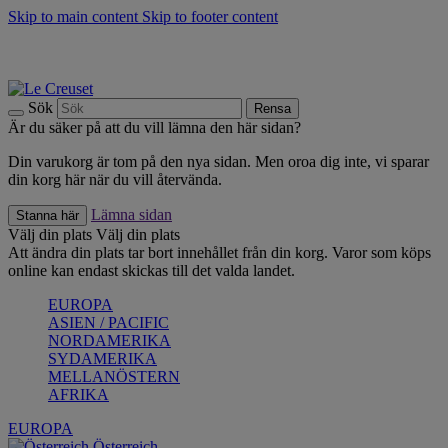
Skip to main content
Skip to footer content
Upptäck säsongens nyheter |
Shoppa nu
Anmäl dig till vårt nyhetsbrev och spara 10 % på ditt första köp.*
Fri frakt vid köp över 499 kr.
Sök
Rensa
Är du säker på att du vill lämna den här sidan?
Din varukorg är tom på den nya sidan. Men oroa dig inte, vi sparar
din korg här när du vill återvända.
Lämna sidan
Stanna här
Välj din plats
Välj din plats
Att ändra din plats tar bort innehållet från din korg. Varor som köps
online kan endast skickas till det valda landet.
EUROPA
ASIEN / PACIFIC
NORDAMERIKA
SYDAMERIKA
MELLANÖSTERN
AFRIKA
EUROPA
Österreich