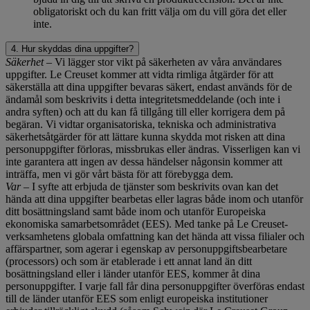
obligatoriskt och du kan fritt välja om du vill göra det eller
inte.
4. Hur skyddas dina uppgifter?
Säkerhet
– Vi lägger stor vikt på säkerheten av våra användares
uppgifter. Le Creuset kommer att vidta rimliga åtgärder för att
säkerställa att dina uppgifter bevaras säkert, endast används för de
ändamål som beskrivits i detta integritetsmeddelande (och inte i
andra syften) och att du kan få tillgång till eller korrigera dem på
begäran. Vi vidtar organisatoriska, tekniska och administrativa
säkerhetsåtgärder för att lättare kunna skydda mot risken att dina
personuppgifter förloras, missbrukas eller ändras. Visserligen kan vi
inte garantera att ingen av dessa händelser någonsin kommer att
inträffa, men vi gör vårt bästa för att förebygga dem.
Var
– I syfte att erbjuda de tjänster som beskrivits ovan kan det
hända att dina uppgifter bearbetas eller lagras både inom och utanför
ditt bosättningsland samt både inom och utanför Europeiska
ekonomiska samarbetsområdet (EES). Med tanke på Le Creuset-
verksamhetens globala omfattning kan det hända att vissa filialer och
affärspartner, som agerar i egenskap av personuppgiftsbearbetare
(processors) och som är etablerade i ett annat land än ditt
bosättningsland eller i länder utanför EES, kommer åt dina
personuppgifter. I varje fall får dina personuppgifter överföras endast
till de länder utanför EES som enligt europeiska institutioner