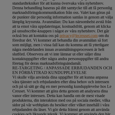
standardtekniker för att kunna övervaka våra nyhetsbrev.
Denna behandling baseras på ditt samtycke till att få personlig
marknadsföringskommunikation från oss. Valet kan göras på
de punkter där personlig information samlas in genom att välja
lämplig kryssruta. Avanmälan: Du kan närsomhelst avstå från
att ta emot våra uppdateringar, kostnadsfritt, genom att klicka
på unsubscribe-knappen i något av våra nyhetsbrev. Det går
också bra att kontakta oss på
privacy@lecreuset.com
om du
föredrar det. Vi kommer att behandla din avanmälan så fort
som möjligt, men i vissa fall kan du komma att få ytterligare
några meddelanden innan avanmälningsprocessen är helt
slutförd.
Observera att vi inte lämnar ut eller säljer dina
kontaktuppgifter eller några andra personuppgifter till andra
företag för deras marknadsföringsändamål
.
RE-TARGETING / ANPASSADE ERBJUDANDEN OCH
EN FÖRBÄTTRAD KUNDUPPLEVELSE
Vi skulle vilja använda dina uppgifter för att kunna anpassa
våra tjänster och erbjudanden efter dina behov och intressen
och på så sätt ge dig en mer personlig kundupplevelse hos Le
Creuset. Vi kommer att göra detta genom att analysera dina
vanor eller intressen. Detta kan handla om de mest visade
produkterna, din interaktion med oss på sociala medier, vilka
sidor på vår webbplats du besöker eller vilket innehåll i våra
erbjudanden du läser. Vi gör detta främst genom att använda
cookies och liknande teknik. Vi kommer att använda den här