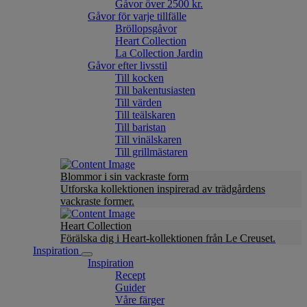
Gåvor över 2500 kr.
Gåvor för varje tillfälle
Bröllopsgåvor
Heart Collection
La Collection Jardin
Gåvor efter livsstil
Till kocken
Till bakentusiasten
Till värden
Till teälskaren
Till baristan
Till vinälskaren
Till grillmästaren
Blommor i sin vackraste form
Utforska kollektionen inspirerad av trädgårdens
vackraste former.
Heart Collection
Förälska dig i Heart-kollektionen från Le Creuset.
Inspiration
Inspiration
Recept
Guider
Våre färger