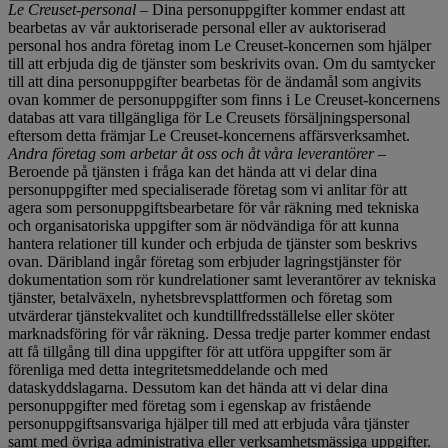
Le Creuset-personal
– Dina personuppgifter kommer endast att
bearbetas av vår auktoriserade personal eller av auktoriserad
personal hos andra företag inom Le Creuset-koncernen som hjälper
till att erbjuda dig de tjänster som beskrivits ovan. Om du samtycker
till att dina personuppgifter bearbetas för de ändamål som angivits
ovan kommer de personuppgifter som finns i Le Creuset-koncernens
databas att vara tillgängliga för Le Creusets försäljningspersonal
eftersom detta främjar Le Creuset-koncernens affärsverksamhet.
Andra företag som arbetar åt oss och åt våra leverantörer
–
Beroende på tjänsten i fråga kan det hända att vi delar dina
personuppgifter med specialiserade företag som vi anlitar för att
agera som personuppgiftsbearbetare för vår räkning med tekniska
och organisatoriska uppgifter som är nödvändiga för att kunna
hantera relationer till kunder och erbjuda de tjänster som beskrivs
ovan. Däribland ingår företag som erbjuder lagringstjänster för
dokumentation som rör kundrelationer samt leverantörer av tekniska
tjänster, betalväxeln, nyhetsbrevsplattformen och företag som
utvärderar tjänstekvalitet och kundtillfredsställelse eller sköter
marknadsföring för vår räkning. Dessa tredje parter kommer endast
att få tillgång till dina uppgifter för att utföra uppgifter som är
förenliga med detta integritetsmeddelande och med
dataskyddslagarna. Dessutom kan det hända att vi delar dina
personuppgifter med företag som i egenskap av fristående
personuppgiftsansvariga hjälper till med att erbjuda våra tjänster
samt med övriga administrativa eller verksamhetsmässiga uppgifter.