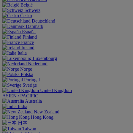
België
Schweiz
Česko
Deutschland
Danmark
España
Finland
France
Ireland
Italia
Luxembourg
Nederland
Norge
Polska
Portugal
Sverige
United Kingdom
ASIEN / PACIFIC
Australia
India
New Zealand
Hong Kong
日本
Taiwan