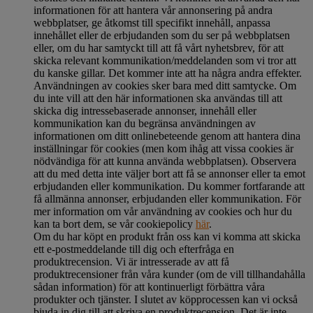
informationen för att hantera vår annonsering på andra
webbplatser, ge åtkomst till specifikt innehåll, anpassa
innehållet eller de erbjudanden som du ser på webbplatsen
eller, om du har samtyckt till att få vårt nyhetsbrev, för att
skicka relevant kommunikation/meddelanden som vi tror att
du kanske gillar. Det kommer inte att ha några andra effekter.
Användningen av cookies sker bara med ditt samtycke. Om
du inte vill att den här informationen ska användas till att
skicka dig intressebaserade annonser, innehåll eller
kommunikation kan du begränsa användningen av
informationen om ditt onlinebeteende genom att hantera dina
inställningar för cookies (men kom ihåg att vissa cookies är
nödvändiga för att kunna använda webbplatsen). Observera
att du med detta inte väljer bort att få se annonser eller ta emot
erbjudanden eller kommunikation. Du kommer fortfarande att
få allmänna annonser, erbjudanden eller kommunikation. För
mer information om vår användning av cookies och hur du
kan ta bort dem, se vår cookiepolicy
här
.
Om du har köpt en produkt från oss kan vi komma att skicka
ett e-postmeddelande till dig och efterfråga en
produktrecension. Vi är intresserade av att få
produktrecensioner från våra kunder (om de vill tillhandahålla
sådan information) för att kontinuerligt förbättra våra
produkter och tjänster. I slutet av köpprocessen kan vi också
bjuda in dig till att skriva en produktrecension. Det är inte