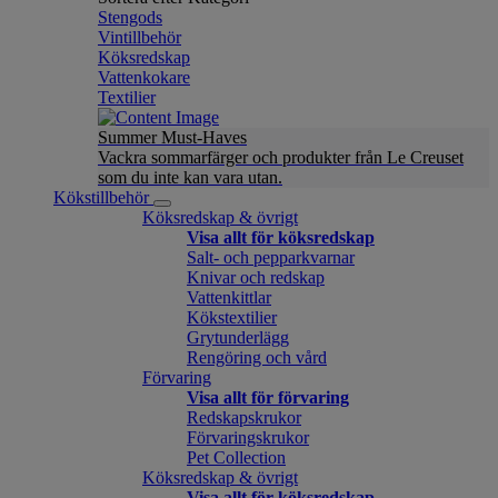
Stengods
Vintillbehör
Köksredskap
Vattenkokare
Textilier
Summer Must-Haves
Vackra sommarfärger och produkter från Le Creuset
som du inte kan vara utan.
Kökstillbehör
Köksredskap & övrigt
Visa allt för köksredskap
Salt- och pepparkvarnar
Knivar och redskap
Vattenkittlar
Kökstextilier
Grytunderlägg
Rengöring och vård
Förvaring
Visa allt för förvaring
Redskapskrukor
Förvaringskrukor
Pet Collection
Köksredskap & övrigt
Visa allt för köksredskap