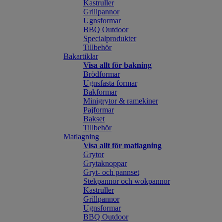
Kastruller
Grillpannor
Ugnsformar
BBQ Outdoor
Specialprodukter
Tillbehör
Bakartiklar
Visa allt för bakning
Brödformar
Ugnsfasta formar
Bakformar
Minigrytor & ramekiner
Pajformar
Bakset
Tillbehör
Matlagning
Visa allt för matlagning
Grytor
Grytaknoppar
Gryt- och pannset
Stekpannor och wokpannor
Kastruller
Grillpannor
Ugnsformar
BBQ Outdoor