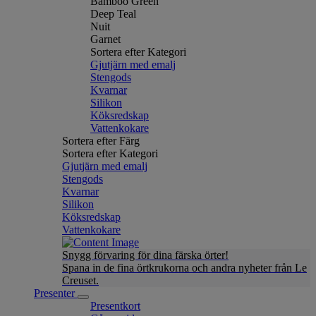
Bamboo Green
Deep Teal
Nuit
Garnet
Sortera efter Kategori
Gjutjärn med emalj
Stengods
Kvarnar
Silikon
Köksredskap
Vattenkokare
Sortera efter Färg
Sortera efter Kategori
Gjutjärn med emalj
Stengods
Kvarnar
Silikon
Köksredskap
Vattenkokare
Snygg förvaring för dina färska örter!
Spana in de fina örtkrukorna och andra nyheter från Le
Creuset.
Presenter
Presentkort