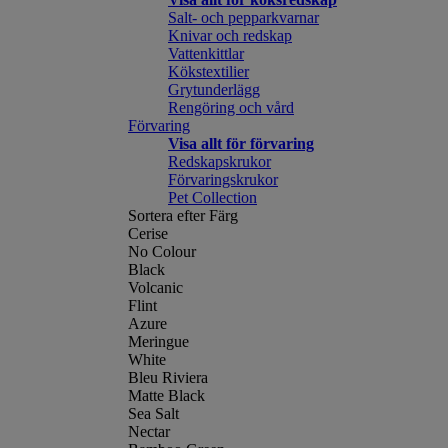
Salt- och pepparkvarnar
Knivar och redskap
Vattenkittlar
Kökstextilier
Grytunderlägg
Rengöring och vård
Förvaring
Visa allt för förvaring
Redskapskrukor
Förvaringskrukor
Pet Collection
Sortera efter Färg
Cerise
No Colour
Black
Volcanic
Flint
Azure
Meringue
White
Bleu Riviera
Matte Black
Sea Salt
Nectar