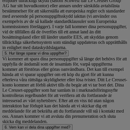
erbjuder tillräckligt skydd (såsom Schweiz där Le Creuset Group
AG har sitt huvudkontor) eller annars under särskilda avtalsfästa
bestämmelser för att säkerställa att europeiska regler och standarder
med avseende på personuppgiftsskydd iakttas (vi använder oss
exempelvis av de så kallade standardklausuler som Europeiska
kommissionen förelägger). I varje fall kommer dina personuppgifter,
vid de tillfällen då de överförs till ett annat land än ditt
bosättningsland eller till länder utanför EES, att skyddas genom
tillräckliga säkerhetssystem som ständigt uppdateras och upprätthålls
in enlighet med dataskyddslagarna.
5. Hur länge sparar vi dina uppgifter?
Vi kommer att spara dina personuppgifter så länge det behövs för att
uppfylla de ändamål som de insamlats för, varpå uppgifterna
kommer att förstöras eller göras oanvändbara. Det kan till exempel
hända att vi sparar uppgifter om ett köp du gjort för att kunna
efterleva våra rättsliga skyldigheter eller lösa tvister. Ditt Le Creuset-
konto kommer att förbli aktivt tills du begär att vi tar bort det. Dina
Le Creuset-uppgifter som har samlats in i marknadsföringssyfte
kontrolleras regelbundet för att verifiera att du fortfarande är
intresserad av vårt nyhetsbrev. Efter att en viss tid utan någon
interaktion har förlupit kan det hända att vi skickar dig ett
meddelande för att bekräfta att du fortfarande vill stå i kontakt med
oss. Annars kommer vi att avsluta din prenumeration och sluta
skicka dig meddelanden.
6. Vem kan vi dela dina uppgifter med?