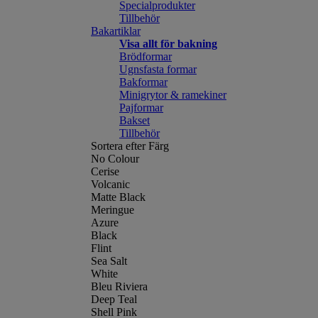
Specialprodukter
Tillbehör
Bakartiklar
Visa allt för bakning
Brödformar
Ugnsfasta formar
Bakformar
Minigrytor & ramekiner
Pajformar
Bakset
Tillbehör
Sortera efter Färg
No Colour
Cerise
Volcanic
Matte Black
Meringue
Azure
Black
Flint
Sea Salt
White
Bleu Riviera
Deep Teal
Shell Pink