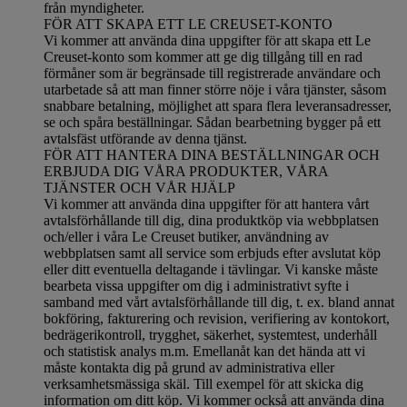
från myndigheter.
FÖR ATT SKAPA ETT LE CREUSET-KONTO
Vi kommer att använda dina uppgifter för att skapa ett Le
Creuset-konto som kommer att ge dig tillgång till en rad
förmåner som är begränsade till registrerade användare och
utarbetade så att man finner större nöje i våra tjänster, såsom
snabbare betalning, möjlighet att spara flera leveransadresser,
se och spåra beställningar. Sådan bearbetning bygger på ett
avtalsfäst utförande av denna tjänst.
FÖR ATT HANTERA DINA BESTÄLLNINGAR OCH
ERBJUDA DIG VÅRA PRODUKTER, VÅRA
TJÄNSTER OCH VÅR HJÄLP
Vi kommer att använda dina uppgifter för att hantera vårt
avtalsförhållande till dig, dina produktköp via webbplatsen
och/eller i våra Le Creuset butiker, användning av
webbplatsen samt all service som erbjuds efter avslutat köp
eller ditt eventuella deltagande i tävlingar. Vi kanske måste
bearbeta vissa uppgifter om dig i administrativt syfte i
samband med vårt avtalsförhållande till dig, t. ex. bland annat
bokföring, fakturering och revision, verifiering av kontokort,
bedrägerikontroll, trygghet, säkerhet, systemtest, underhåll
och statistisk analys m.m. Emellanåt kan det hända att vi
måste kontakta dig på grund av administrativa eller
verksamhetsmässiga skäl. Till exempel för att skicka dig
information om ditt köp. Vi kommer också att använda dina