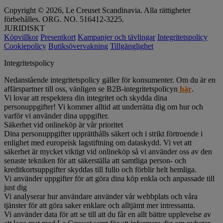
Copyright © 2026, Le Creuset Scandinavia. Alla rättigheter
förbehålles. ORG. NO. 516412-3225.
JURIDISKT
Köpvillkor
Presentkort
Kampanjer och tävlingar
Integritetspolicy
Cookiepolicy
Butiksövervakning
Tillgänglighet
Integritetspolicy
Nedanstående integritetspolicy gäller för konsumenter. Om du är en
affärspartner till oss, vänligen se B2B-integritetspolicyn
här
.
Vi lovar att respektera din integritet och skydda dina
personuppgifter! Vi kommer alltid att underrätta dig om hur och
varför vi använder dina uppgifter.
Säkerhet vid onlineköp är vår prioritet
Dina personuppgifter upprätthålls säkert och i strikt förtroende i
enlighet med europeisk lagstiftning om dataskydd. Vi vet att
säkerhet är mycket viktigt vid onlineköp så vi använder oss av den
senaste tekniken för att säkerställa att samtliga person- och
kreditkortsuppgifter skyddas till fullo och förblir helt hemliga.
Vi använder uppgifter för att göra dina köp enkla och anpassade till
just dig
Vi analyserar hur användare använder vår webbplats och våra
tjänster för att göra saker enklare och alltjämt mer intressanta.
Vi använder data för att se till att du får en allt bättre upplevelse av