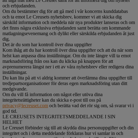
att laga mat med Le Creuset samt för att informera dig om nyheter
och erbjudanden.
Om du bestämmer dig för att gå med i vår koncerns kunddatabas
och ta emot Le Creusets nyhetsbrev, kommer vi att skicka dig
särskild information och meddela när nya produkter lanseras och om
det finns några exklusiva erbjudanden samt berätta om kommande
matlagningsevenemang och dylikt eller särskilda erbjudanden åt just
dig.
Det är du som har kontroll över dina uppgifter
Kom ihåg att du har kontroll över dina uppgifter och att du när som
helst kan anpassa dina inställningar. Om du inte längre vill ta emot
marknadsföring från oss kan du klicka på knappen för att
avprenumerera längst ner i ett av våra nyhetsbrev eller redigera dina
inställningar.
Du kan lita på att vi aldrig kommer att överlämna dina uppgifter till
tredjepartsorganisationer för deras egen marknadsföring utan ditt
medgivande.
Om du vill få information om något eller utöva dina
integritetsrättigheter kan du skicka e-post till oss på
privacy@lecreuset.com
och berätta vad det rör sig om, så svarar vi i
god tid.
LE CREUSETS INTEGRITETSMEDDELANDE I SIN
HELHET
Le Creuset förbinder sig till att skydda dina personuppgifter och din
integritet och i detta meddelande förklaras hur vi samlar in och