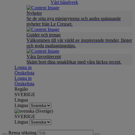
Vårt håndverk
Nyheter
Se de söta nya minigrytorna och andra spännande
nyheter från Le Creuset.
Guider och teman
Välkommen till vår värld av inspirerande trender, färger
och goda matlagningstips.
Våra favoritrecept
Skäm bort dina smaklökar med våra läckra recept.
Logga in
Önskelista
Logga in
Önskelista
Região
SVERIGE
Lingua
Lingua
SVERIGE
Lingua
Rensa sökning