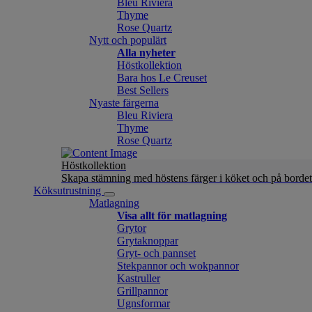
Bleu Riviera
Thyme
Rose Quartz
Nytt och populärt
Alla nyheter
Höstkollektion
Bara hos Le Creuset
Best Sellers
Nyaste färgerna
Bleu Riviera
Thyme
Rose Quartz
Höstkollektion
Skapa stämning med höstens färger i köket och på bordet
Köksutrustning
Matlagning
Visa allt för matlagning
Grytor
Grytaknoppar
Gryt- och pannset
Stekpannor och wokpannor
Kastruller
Grillpannor
Ugnsformar