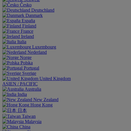
Česko
Deutschland
Danmark
España
Finland
France
Ireland
Italia
Luxembourg
Nederland
Norge
Polska
Portugal
Sverige
United Kingdom
ASIEN / PACIFIC
Australia
India
New Zealand
Hong Kong
日本
Taiwan
Malaysia
China