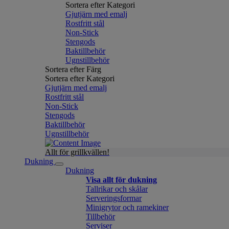
Sortera efter Kategori
Gjutjärn med emalj
Rostfritt stål
Non-Stick
Stengods
Baktillbehör
Ugnstillbehör
Sortera efter Färg
Sortera efter Kategori
Gjutjärn med emalj
Rostfritt stål
Non-Stick
Stengods
Baktillbehör
Ugnstillbehör
Allt för grillkvällen!
Dukning
Dukning
Visa allt för dukning
Tallrikar och skålar
Serveringsformar
Minigrytor och ramekiner
Tillbehör
Serviser