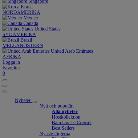
Singapore
Korea
NORDAMERIKA
México
Canada
United States
SYDAMERIKA
Brazil
MELLANÖSTERN
United Arab Emirates
AFRIKA
Logga in
Favoriter
0
Nyheter
Nytt och populärt
Alla nyheter
Höstkollektion
Bara hos Le Creuset
Best Sellers
Nyaste färgerna