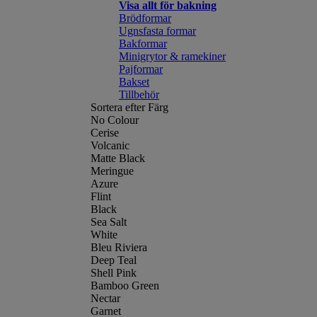
Visa allt för bakning
Brödformar
Ugnsfasta formar
Bakformar
Minigrytor & ramekiner
Pajformar
Bakset
Tillbehör
Sortera efter Färg
No Colour
Cerise
Volcanic
Matte Black
Meringue
Azure
Flint
Black
Sea Salt
White
Bleu Riviera
Deep Teal
Shell Pink
Bamboo Green
Nectar
Garnet