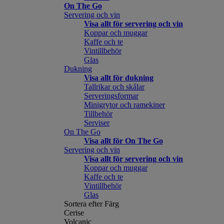
On The Go
Servering och vin
Visa allt för servering och vin
Koppar och muggar
Kaffe och te
Vintillbehör
Glas
Dukning
Visa allt för dukning
Tallrikar och skålar
Serveringsformar
Minigrytor och ramekiner
Tillbehör
Serviser
On The Go
Visa allt för On The Go
Servering och vin
Visa allt för servering och vin
Koppar och muggar
Kaffe och te
Vintillbehör
Glas
Sortera efter Färg
Cerise
Volcanic