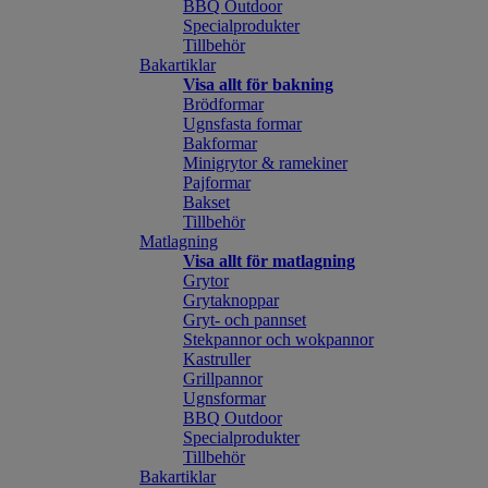
BBQ Outdoor
Specialprodukter
Tillbehör
Bakartiklar
Visa allt för bakning
Brödformar
Ugnsfasta formar
Bakformar
Minigrytor & ramekiner
Pajformar
Bakset
Tillbehör
Matlagning
Visa allt för matlagning
Grytor
Grytaknoppar
Gryt- och pannset
Stekpannor och wokpannor
Kastruller
Grillpannor
Ugnsformar
BBQ Outdoor
Specialprodukter
Tillbehör
Bakartiklar