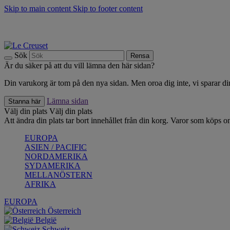
Skip to main content
Skip to footer content
Upptäck säsongens nyheter |
Shoppa nu
Anmäl dig till vårt nyhetsbrev och spara 10 % på ditt första köp.*
Fri frakt vid köp över 499 kr.
Sök
Rensa
Är du säker på att du vill lämna den här sidan?
Din varukorg är tom på den nya sidan. Men oroa dig inte, vi sparar din
Lämna sidan
Stanna här
Välj din plats
Välj din plats
Att ändra din plats tar bort innehållet från din korg. Varor som köps on
EUROPA
ASIEN / PACIFIC
NORDAMERIKA
SYDAMERIKA
MELLANÖSTERN
AFRIKA
EUROPA
Österreich
België
Schweiz