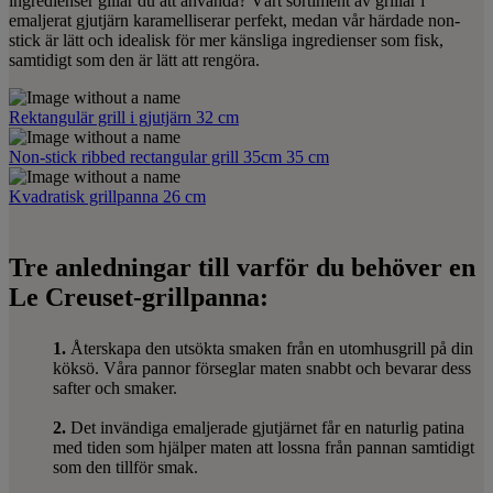
ingredienser gillar du att använda? Vårt sortiment av grillar i
emaljerat gjutjärn karamelliserar perfekt, medan vår härdade non-
stick är lätt och idealisk för mer känsliga ingredienser som fisk,
samtidigt som den är lätt att rengöra.
Rektangulär grill i gjutjärn 32 cm
Non-stick ribbed rectangular grill 35cm 35 cm
Kvadratisk grillpanna 26 cm
Tre anledningar till varför du behöver en
Le Creuset-grillpanna:
1.
Återskapa den utsökta smaken från en utomhusgrill på din
köksö. Våra pannor förseglar maten snabbt och bevarar dess
safter och smaker.
2.
Det invändiga emaljerade gjutjärnet får en naturlig patina
med tiden som hjälper maten att lossna från pannan samtidigt
som den tillför smak.