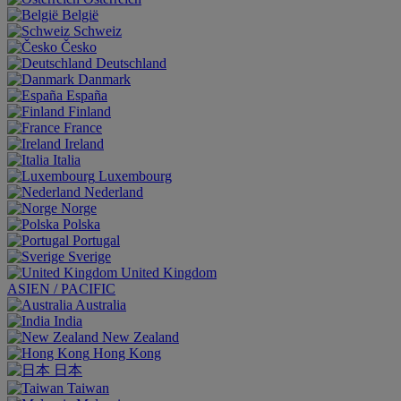
België
Schweiz
Česko
Deutschland
Danmark
España
Finland
France
Ireland
Italia
Luxembourg
Nederland
Norge
Polska
Portugal
Sverige
United Kingdom
ASIEN / PACIFIC
Australia
India
New Zealand
Hong Kong
日本
Taiwan