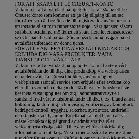
FÖR ATT SKAPA ETT LE CREUSET-KONTO
Vi kommer att använda dina uppgifter för att skapa ett Le
Creuset-konto som kommer att ge dig tillgång till en rad
förmåner som är begränsade till registrerade användare och
utarbetade så att man finner större nöje i våra tjänster, såsom
snabbare betalning, möjlighet att spara flera leveransadresser,
se och spåra beställningar. Sådan bearbetning bygger på ett
avtalsfäst utförande av denna tjänst.
FÖR ATT HANTERA DINA BESTÄLLNINGAR OCH
ERBJUDA DIG VÅRA PRODUKTER, VÅRA
TJÄNSTER OCH VÅR HJÄLP
Vi kommer att använda dina uppgifter för att hantera vårt
avtalsförhållande till dig, dina produktköp via webbplatsen
och/eller i våra Le Creuset butiker, användning av
webbplatsen samt all service som erbjuds efter avslutat köp
eller ditt eventuella deltagande i tävlingar. Vi kanske måste
bearbeta vissa uppgifter om dig i administrativt syfte i
samband med vårt avtalsförhållande till dig, t. ex. bland annat
bokföring, fakturering och revision, verifiering av kontokort,
bedrägerikontroll, trygghet, säkerhet, systemtest, underhåll
och statistisk analys m.m. Emellanåt kan det hända att vi
måste kontakta dig på grund av administrativa eller
verksamhetsmässiga skäl. Till exempel för att skicka dig
information om ditt köp. Vi kommer också att använda dina
uppgifter för att svara på förfrågningar som du skickar via vår