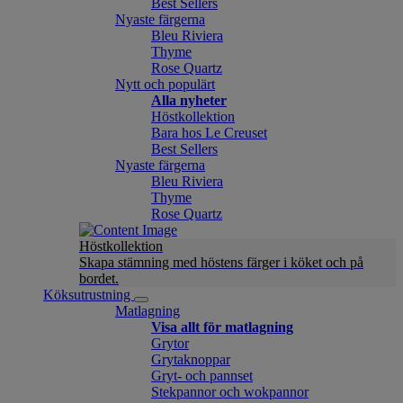
Best Sellers
Nyaste färgerna
Bleu Riviera
Thyme
Rose Quartz
Nytt och populärt
Alla nyheter
Höstkollektion
Bara hos Le Creuset
Best Sellers
Nyaste färgerna
Bleu Riviera
Thyme
Rose Quartz
Höstkollektion
Skapa stämning med höstens färger i köket och på
bordet.
Köksutrustning
Matlagning
Visa allt för matlagning
Grytor
Grytaknoppar
Gryt- och pannset
Stekpannor och wokpannor