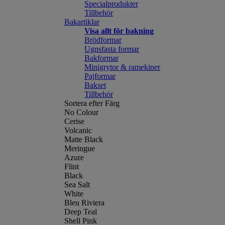
Specialprodukter
Tillbehör
Bakartiklar
Visa allt för bakning
Brödformar
Ugnsfasta formar
Bakformar
Minigrytor & ramekiner
Pajformar
Bakset
Tillbehör
Sortera efter Färg
No Colour
Cerise
Volcanic
Matte Black
Meringue
Azure
Flint
Black
Sea Salt
White
Bleu Riviera
Deep Teal
Shell Pink