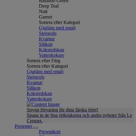
Bamboo Green
Deep Teal
Nuit
Garnet
Sortera efter Kategori
Gjutjärn med emalj
Stengods
Kvarnar
Silikon
Köksredskap
Vattenkokare
Sortera efter Färg
Sortera efter Kategori
Gjutjärn med emalj
Stengods
Kvarnar
Silikon
Köksredskap
Vattenkokare
Snygg förvaring för dina färska örter!
Spana in de fina örtkrukorna och andra nyheter från Le
Creuset.
Presenter
Presentkort