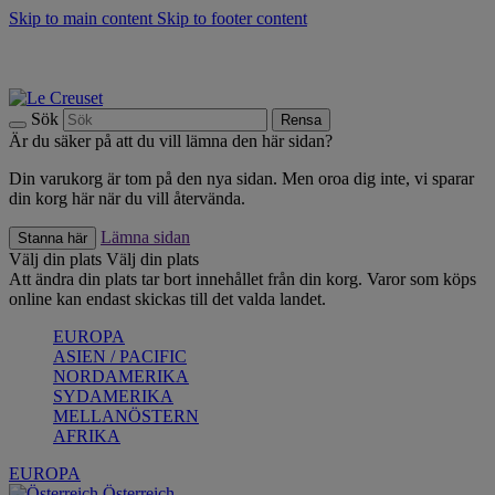
Skip to main content
Skip to footer content
Upptäck säsongens nyheter |
Shoppa nu
Anmäl dig till vårt nyhetsbrev och spara 10 % på ditt första köp.*
Fri frakt vid köp över 499 kr.
Sök
Rensa
Är du säker på att du vill lämna den här sidan?
Din varukorg är tom på den nya sidan. Men oroa dig inte, vi sparar
din korg här när du vill återvända.
Lämna sidan
Stanna här
Välj din plats
Välj din plats
Att ändra din plats tar bort innehållet från din korg. Varor som köps
online kan endast skickas till det valda landet.
EUROPA
ASIEN / PACIFIC
NORDAMERIKA
SYDAMERIKA
MELLANÖSTERN
AFRIKA
EUROPA
Österreich