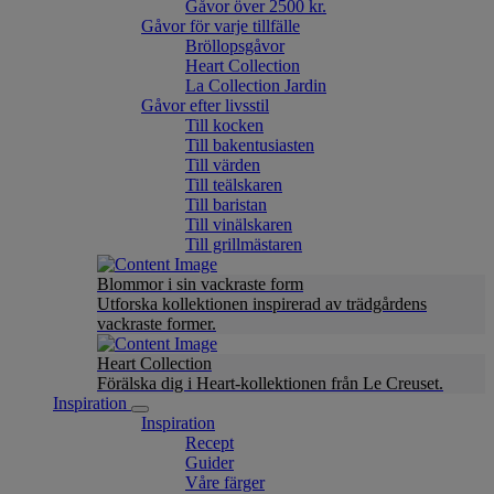
Gåvor över 2500 kr.
Gåvor för varje tillfälle
Bröllopsgåvor
Heart Collection
La Collection Jardin
Gåvor efter livsstil
Till kocken
Till bakentusiasten
Till värden
Till teälskaren
Till baristan
Till vinälskaren
Till grillmästaren
Blommor i sin vackraste form
Utforska kollektionen inspirerad av trädgårdens
vackraste former.
Heart Collection
Förälska dig i Heart-kollektionen från Le Creuset.
Inspiration
Inspiration
Recept
Guider
Våre färger