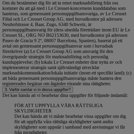
Om du bestämmer dig för att ta emot marknadsföring från oss
kommer du att gå med i Le Creuset-koncernens kunddatabas som
hanteras, som gemensamt personuppgiftsansvariga, av Le Creuset
Filial och Le Creuset Group AG, med huvudkontor på adressen
Neuhofstrasse 4, Baar, Zugo, 6340 Schweiz, är
personuppgiftsansvarig för (dess utsedda företrädare inom EU är Le
Creuset SL, ORG NO B62153630, med huvudkontor på adressen
Paseo de Gracia 9 2º, 08007 Barcelona, Spanien), baserat på ett
avtal om gemensamt personuppgiftsansvar som i huvudsak
föreskriver (a) Le Creuset Group AG som ansvarig för den
övergripande strategin för marknadsföring och personlig
kundupplevelse; (b) lokala Le Creuset enheter drar nytta av och
implementerar strategin samt självständigt utvecklar
marknadskommunikation/lokala initiativ (inom ett specifikt land); (c)
att båda gemensamt personuppgiftsansvariga måste hantera den
registrerades begäran om åtgärder rörande sina rättigheter.
3. Varför samlar vi in dessa uppgifter?
Det kan hända att vi bearbetar dina uppgifter för följande ändamål:
FÖR ATT UPPFYLLA VÅRA RÄTTSLIGA
SKYLDIGHETER
Det kan hända att vi måste bearbetar vissa uppgifter om dig
för att uppfylla våra rättsliga skyldigheter samt andra
skyldigheter som uppstår i samband med anvisningar vi får
från myndigheter.