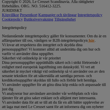
Copyright © 2026, Le Creuset Scandinavia. Alla rättigheter
förbehålles. ORG. NO. 516412-3225.
JURIDISKT
Köpvillkor
Presentkort
Kampanjer och tävlingar
Integritetspolicy
Cookiepolicy
Butiksövervakning
Tillgänglighet
Integritetspolicy
Nedanstående integritetspolicy gäller för konsumenter. Om du är en
affärspartner till oss, vänligen se B2B-integritetspolicyn
här
.
Vi lovar att respektera din integritet och skydda dina
personuppgifter! Vi kommer alltid att underrätta dig om hur och
varför vi använder dina uppgifter.
Säkerhet vid onlineköp är vår prioritet
Dina personuppgifter upprätthålls säkert och i strikt förtroende i
enlighet med europeisk lagstiftning om dataskydd. Vi vet att
säkerhet är mycket viktigt vid onlineköp så vi använder oss av den
senaste tekniken för att säkerställa att samtliga person- och
kreditkortsuppgifter skyddas till fullo och förblir helt hemliga.
Vi använder uppgifter för att göra dina köp enkla och anpassade till
just dig
Vi analyserar hur användare använder vår webbplats och våra
tjänster för att göra saker enklare och alltjämt mer intressanta.
Vi använder data för att se till att du får en allt bättre upplevelse av
att laga mat med Le Creuset samt för att informera dig om nyheter