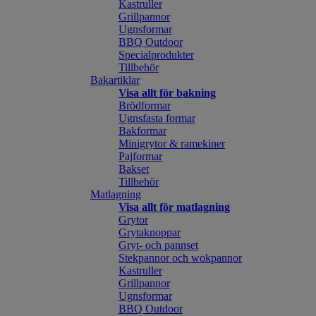
Kastruller
Grillpannor
Ugnsformar
BBQ Outdoor
Specialprodukter
Tillbehör
Bakartiklar
Visa allt för bakning
Brödformar
Ugnsfasta formar
Bakformar
Minigrytor & ramekiner
Pajformar
Bakset
Tillbehör
Matlagning
Visa allt för matlagning
Grytor
Grytaknoppar
Gryt- och pannset
Stekpannor och wokpannor
Kastruller
Grillpannor
Ugnsformar
BBQ Outdoor