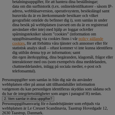
betalningsuppgifter, för att hantera dina beställningar;
data om din surfhistorik (t.ex. onlineidentifikatorer - såsom IP-
adress, webbläsarversion, operativsystem, besökslängd samt
huruvida du är en återkommande besökare och vilket
geografiskt område du befinner dig i), som samlas in under
dina besök på webbplatsen (oavsett om du är en registrerad
användare eller inte) med hjälp av loggar och/eller
spårningstekniker såsom ”cookies” (information om
uppgiftsinsamling via cookies finns i vår
policy gällande
cookies
, för att förbättra våra tjänster och annonser eller för
statistisk analys skull – oftast kommer vi inte kunna identifiera
dig utifrån denna typ av information; samt
din egen återkoppling, dina begäranden, klagomål, frågor eller
interaktioner med oss (som exempelvis dina meddelanden,
chattmeddelanden, inlägg på sociala medier, e-post och
telefonsamtal).
Personuppgifter som samlas in från dig när du använder
webbplatsen eller på annat sätt tillhandahåller information
varigenom du kan personligen identifieras skyddas som sådana och
du har de integritetsrättigheter som anges i paragraf H) nedan.
2. Vem samlar in dina uppgifter?
Personuppgiftsansvarig för e-handelstjänster som erbjuds via
webbplatsen är Le Creuset Scandinavia, Taastrup Hovedgade 12,
2630 Taastrup, Danmark.