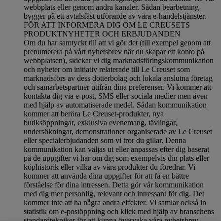
webbplats eller genom andra kanaler. Sådan bearbetning
bygger på ett avtalsfäst utförande av våra e-handelstjänster.
FÖR ATT INFORMERA DIG OM LE CREUSETS
PRODUKTNYHETER OCH ERBJUDANDEN
Om du har samtyckt till att vi gör det (till exempel genom att
prenumerera på vårt nyhetsbrev när du skapar ett konto på
webbplatsen), skickar vi dig marknadsföringskommunikation
och nyheter om initiativ relaterade till Le Creuset som
marknadsförs av dess dotterbolag och lokala anslutna företag
och samarbetspartner utifrån dina preferenser. Vi kommer att
kontakta dig via e-post, SMS eller sociala medier men även
med hjälp av automatiserade medel. Sådan kommunikation
kommer att beröra Le Creuset-produkter, nya
butiksöppningar, exklusiva evenemang, tävlingar,
undersökningar, demonstrationer organiserade av Le Creuset
eller specialerbjudanden som vi tror du gillar. Denna
kommunikation kan väljas ut eller anpassas efter dig baserat
på de uppgifter vi har om dig som exempelvis din plats eller
köphistorik eller vilka av våra produkter du föredrar. Vi
kommer att använda dina uppgifter för att få en bättre
förståelse för dina intressen. Detta gör vår kommunikation
med dig mer personlig, relevant och intressant för dig. Det
kommer inte att ha några andra effekter. Vi samlar också in
statistik om e-postöppning och klick med hjälp av branschens
standardtekniker för att kunna övervaka våra nyhetsbrev.