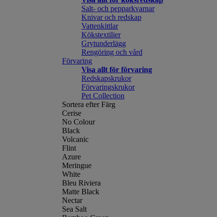
Salt- och pepparkvarnar
Knivar och redskap
Vattenkittlar
Kökstextilier
Grytunderlägg
Rengöring och vård
Förvaring
Visa allt för förvaring
Redskapskrukor
Förvaringskrukor
Pet Collection
Sortera efter Färg
Cerise
No Colour
Black
Volcanic
Flint
Azure
Meringue
White
Bleu Riviera
Matte Black
Nectar
Sea Salt