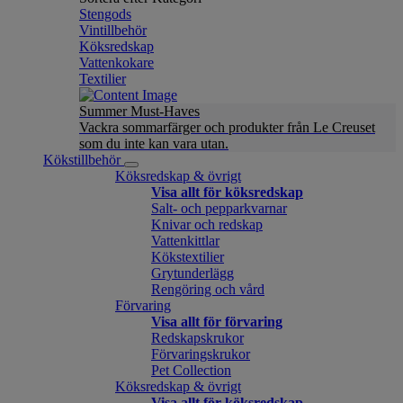
Stengods
Vintillbehör
Köksredskap
Vattenkokare
Textilier
Summer Must-Haves
Vackra sommarfärger och produkter från Le Creuset
som du inte kan vara utan.
Kökstillbehör
Köksredskap & övrigt
Visa allt för köksredskap
Salt- och pepparkvarnar
Knivar och redskap
Vattenkittlar
Kökstextilier
Grytunderlägg
Rengöring och vård
Förvaring
Visa allt för förvaring
Redskapskrukor
Förvaringskrukor
Pet Collection
Köksredskap & övrigt
Visa allt för köksredskap