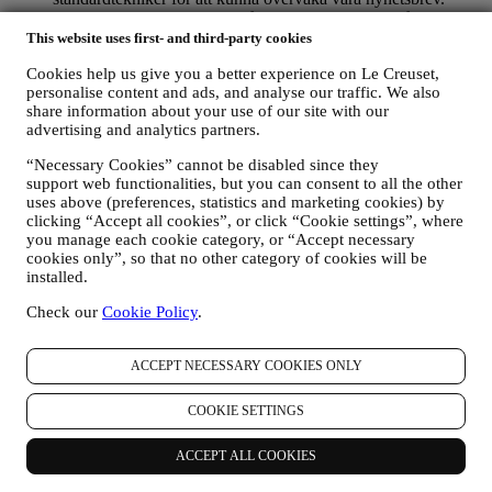
Denna behandling baseras på ditt samtycke till att få personlig
marknadsföringskommunikation från oss. Valet kan göras på
This website uses first- and third-party cookies
de punkter där personlig information samlas in genom att välja
Cookies help us give you a better experience on Le Creuset,
lämplig kryssruta. Avanmälan: Du kan närsomhelst avstå från
personalise content and ads, and analyse our traffic. We also
att ta emot våra uppdateringar, kostnadsfritt, genom att klicka
share information about your use of our site with our
på unsubscribe-knappen i något av våra nyhetsbrev. Det går
advertising and analytics partners.
också bra att kontakta oss på
privacy@lecreuset.com
om du
föredrar det. Vi kommer att behandla din avanmälan så fort
“Necessary Cookies” cannot be disabled since they
som möjligt, men i vissa fall kan du komma att få ytterligare
support web functionalities, but you can consent to all the other
några meddelanden innan avanmälningsprocessen är helt
uses above (preferences, statistics and marketing cookies) by
slutförd.
Observera att vi inte lämnar ut eller säljer dina
clicking “Accept all cookies”, or click “Cookie settings”, where
kontaktuppgifter eller några andra personuppgifter till andra
you manage each cookie category, or “Accept necessary
företag för deras marknadsföringsändamål
.
cookies only”, so that no other category of cookies will be
RE-TARGETING / ANPASSADE ERBJUDANDEN OCH
installed.
EN FÖRBÄTTRAD KUNDUPPLEVELSE
Check our
Cookie Policy
.
Vi skulle vilja använda dina uppgifter för att kunna anpassa
våra tjänster och erbjudanden efter dina behov och intressen
och på så sätt ge dig en mer personlig kundupplevelse hos Le
ACCEPT NECESSARY COOKIES ONLY
Creuset. Vi kommer att göra detta genom att analysera dina
vanor eller intressen. Detta kan handla om de mest visade
COOKIE SETTINGS
produkterna, din interaktion med oss på sociala medier, vilka
sidor på vår webbplats du besöker eller vilket innehåll i våra
erbjudanden du läser. Vi gör detta främst genom att använda
ACCEPT ALL COOKIES
cookies och liknande teknik. Vi kommer att använda den här