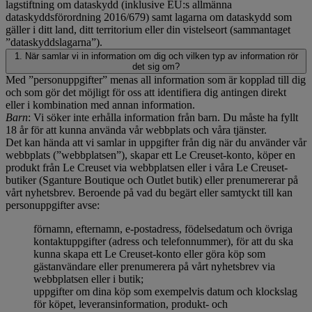
lagstiftning om dataskydd (inklusive EU:s allmänna
dataskyddsförordning 2016/679) samt lagarna om dataskydd som
gäller i ditt land, ditt territorium eller din vistelseort (sammantaget
”dataskyddslagarna”).
1. När samlar vi in information om dig och vilken typ av information rör
det sig om?
Med ”personuppgifter” menas all information som är kopplad till dig
och som gör det möjligt för oss att identifiera dig antingen direkt
eller i kombination med annan information.
Barn
: Vi söker inte erhålla information från barn. Du måste ha fyllt
18 år för att kunna använda vår webbplats och våra tjänster.
Det kan hända att vi samlar in uppgifter från dig när du använder vår
webbplats (”webbplatsen”), skapar ett Le Creuset-konto, köper en
produkt från Le Creuset via webbplatsen eller i våra Le Creuset-
butiker (Sganture Boutique och Outlet butik) eller prenumererar på
vårt nyhetsbrev. Beroende på vad du begärt eller samtyckt till kan
personuppgifter avse:
förnamn, efternamn, e-postadress, födelsedatum och övriga
kontaktuppgifter (adress och telefonnummer), för att du ska
kunna skapa ett Le Creuset-konto eller göra köp som
gästanvändare eller prenumerera på vårt nyhetsbrev via
webbplatsen eller i butik;
uppgifter om dina köp som exempelvis datum och klockslag
för köpet, leveransinformation, produkt- och