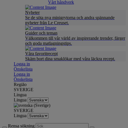
Vårt håndverk
Nyheter
Se de söta nya minigrytorna och andra spännande
nyheter från Le Creuset.
Guider och teman
Välkommen till vår värld av inspirerande trender, färger
och goda matlagningstips.
Våra favoritrecept
Skäm bort dina smaklökar med våra läckra recept.
Logga in
Önskelista
Logga in
Önskelista
Região
SVERIGE
Lingua
Lingua
SVERIGE
Lingua
Rensa sökning