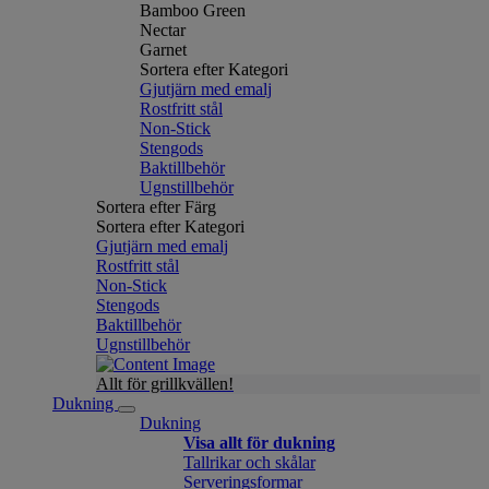
Bamboo Green
Nectar
Garnet
Sortera efter Kategori
Gjutjärn med emalj
Rostfritt stål
Non-Stick
Stengods
Baktillbehör
Ugnstillbehör
Sortera efter Färg
Sortera efter Kategori
Gjutjärn med emalj
Rostfritt stål
Non-Stick
Stengods
Baktillbehör
Ugnstillbehör
Allt för grillkvällen!
Dukning
Dukning
Visa allt för dukning
Tallrikar och skålar
Serveringsformar