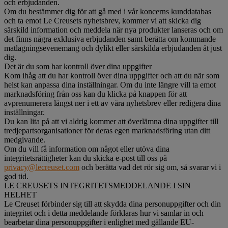
och erbjudanden.
Om du bestämmer dig för att gå med i vår koncerns kunddatabas
och ta emot Le Creusets nyhetsbrev, kommer vi att skicka dig
särskild information och meddela när nya produkter lanseras och om
det finns några exklusiva erbjudanden samt berätta om kommande
matlagningsevenemang och dylikt eller särskilda erbjudanden åt just
dig.
Det är du som har kontroll över dina uppgifter
Kom ihåg att du har kontroll över dina uppgifter och att du när som
helst kan anpassa dina inställningar. Om du inte längre vill ta emot
marknadsföring från oss kan du klicka på knappen för att
avprenumerera längst ner i ett av våra nyhetsbrev eller redigera dina
inställningar.
Du kan lita på att vi aldrig kommer att överlämna dina uppgifter till
tredjepartsorganisationer för deras egen marknadsföring utan ditt
medgivande.
Om du vill få information om något eller utöva dina
integritetsrättigheter kan du skicka e-post till oss på
privacy@lecreuset.com
och berätta vad det rör sig om, så svarar vi i
god tid.
LE CREUSETS INTEGRITETSMEDDELANDE I SIN
HELHET
Le Creuset förbinder sig till att skydda dina personuppgifter och din
integritet och i detta meddelande förklaras hur vi samlar in och
bearbetar dina personuppgifter i enlighet med gällande EU-