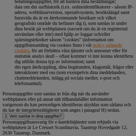
betalningsuppgifter, för att hantera dina beställningar;
data om din surfhistorik (t.ex. onlineidentifikatorer - såsom IP-
adress, webbläsarversion, operativsystem, besökslängd samt
huruvida du är en återkommande besökare och vilket
geografiskt område du befinner dig i), som samlas in under
dina besök på webbplatsen (oavsett om du är en registrerad
användare eller inte) med hjälp av loggar och/eller
spårningstekniker såsom ”cookies” (information om
uppgiftsinsamling via cookies finns i vår
policy gällande
cookies
, för att förbättra våra tjänster och annonser eller för
statistisk analys skull – oftast kommer vi inte kunna identifiera
dig utifrån denna typ av information; samt
din egen återkoppling, dina begäranden, klagomål, frågor eller
interaktioner med oss (som exempelvis dina meddelanden,
chattmeddelanden, inlägg på sociala medier, e-post och
telefonsamtal).
Personuppgifter som samlas in från dig när du använder
webbplatsen eller på annat sätt tillhandahåller information
varigenom du kan personligen identifieras skyddas som sådana och
du har de integritetsrättigheter som anges i paragraf H) nedan.
2. Vem samlar in dina uppgifter?
Personuppgiftsansvarig för e-handelstjänster som erbjuds via
webbplatsen är Le Creuset Scandinavia, Taastrup Hovedgade 12,
2630 Taastrup, Danmark.