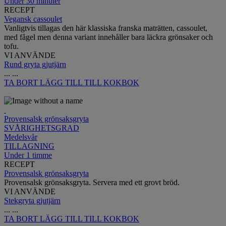
Under 30 minuter
RECEPT
Vegansk cassoulet
Vanligtvis tillagas den här klassiska franska maträtten, cassoulet,
med fågel men denna variant innehåller bara läckra grönsaker och
tofu.
VI ANVÄNDE
Rund gryta gjutjärn
...
...
TA BORT
LÄGG TILL TILL KOKBOK
Provensalsk grönsaksgryta
SVÅRIGHETSGRAD
Medelsvår
TILLAGNING
Under 1 timme
RECEPT
Provensalsk grönsaksgryta
Provensalsk grönsaksgryta. Servera med ett grovt bröd.
VI ANVÄNDE
Stekgryta gjutjärn
...
...
TA BORT
LÄGG TILL TILL KOKBOK