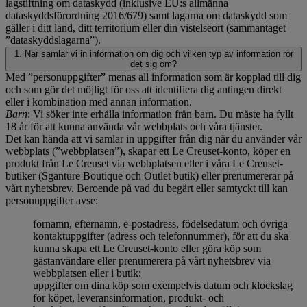
lagstiftning om dataskydd (inklusive EU:s allmänna
dataskyddsförordning 2016/679) samt lagarna om dataskydd som
gäller i ditt land, ditt territorium eller din vistelseort (sammantaget
”dataskyddslagarna”).
1. När samlar vi in information om dig och vilken typ av information rör
det sig om?
Med ”personuppgifter” menas all information som är kopplad till dig
och som gör det möjligt för oss att identifiera dig antingen direkt
eller i kombination med annan information.
Barn
: Vi söker inte erhålla information från barn. Du måste ha fyllt
18 år för att kunna använda vår webbplats och våra tjänster.
Det kan hända att vi samlar in uppgifter från dig när du använder vår
webbplats (”webbplatsen”), skapar ett Le Creuset-konto, köper en
produkt från Le Creuset via webbplatsen eller i våra Le Creuset-
butiker (Sganture Boutique och Outlet butik) eller prenumererar på
vårt nyhetsbrev. Beroende på vad du begärt eller samtyckt till kan
personuppgifter avse:
förnamn, efternamn, e-postadress, födelsedatum och övriga
kontaktuppgifter (adress och telefonnummer), för att du ska
kunna skapa ett Le Creuset-konto eller göra köp som
gästanvändare eller prenumerera på vårt nyhetsbrev via
webbplatsen eller i butik;
uppgifter om dina köp som exempelvis datum och klockslag
för köpet, leveransinformation, produkt- och