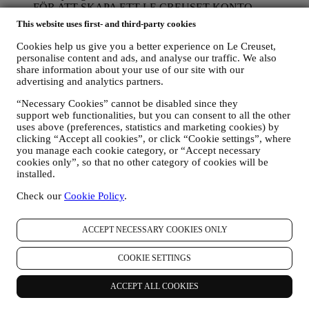
FÖR ATT SKAPA ETT LE CREUSET-KONTO
Vi kommer att använda dina uppgifter för att skapa ett Le
This website uses first- and third-party cookies
Creuset-konto som kommer att ge dig tillgång till en rad
förmåner som är begränsade till registrerade användare och
Cookies help us give you a better experience on Le Creuset,
utarbetade så att man finner större nöje i våra tjänster, såsom
personalise content and ads, and analyse our traffic. We also
snabbare betalning, möjlighet att spara flera leveransadresser,
share information about your use of our site with our
advertising and analytics partners.
se och spåra beställningar. Sådan bearbetning bygger på ett
avtalsfäst utförande av denna tjänst.
“Necessary Cookies” cannot be disabled since they
FÖR ATT HANTERA DINA BESTÄLLNINGAR OCH
support web functionalities, but you can consent to all the other
ERBJUDA DIG VÅRA PRODUKTER, VÅRA
uses above (preferences, statistics and marketing cookies) by
TJÄNSTER OCH VÅR HJÄLP
clicking “Accept all cookies”, or click “Cookie settings”, where
Vi kommer att använda dina uppgifter för att hantera vårt
you manage each cookie category, or “Accept necessary
avtalsförhållande till dig, dina produktköp via webbplatsen
cookies only”, so that no other category of cookies will be
och/eller i våra Le Creuset butiker, användning av
installed.
webbplatsen samt all service som erbjuds efter avslutat köp
eller ditt eventuella deltagande i tävlingar. Vi kanske måste
Check our
Cookie Policy
.
bearbeta vissa uppgifter om dig i administrativt syfte i
samband med vårt avtalsförhållande till dig, t. ex. bland annat
ACCEPT NECESSARY COOKIES ONLY
bokföring, fakturering och revision, verifiering av kontokort,
bedrägerikontroll, trygghet, säkerhet, systemtest, underhåll
och statistisk analys m.m. Emellanåt kan det hända att vi
COOKIE SETTINGS
måste kontakta dig på grund av administrativa eller
verksamhetsmässiga skäl. Till exempel för att skicka dig
ACCEPT ALL COOKIES
information om ditt köp. Vi kommer också att använda dina
uppgifter för att svara på förfrågningar som du skickar via vår