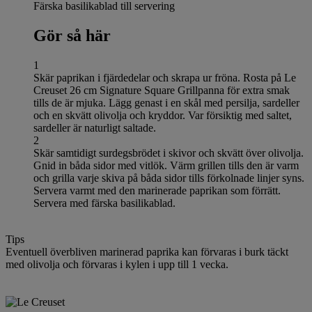
Färska basilikablad till servering
Gör så här
1
Skär paprikan i fjärdedelar och skrapa ur fröna. Rosta på Le
Creuset 26 cm Signature Square Grillpanna för extra smak
tills de är mjuka. Lägg genast i en skål med persilja, sardeller
och en skvätt olivolja och kryddor. Var försiktig med saltet,
sardeller är naturligt saltade.
2
Skär samtidigt surdegsbrödet i skivor och skvätt över olivolja.
Gnid in båda sidor med vitlök. Värm grillen tills den är varm
och grilla varje skiva på båda sidor tills förkolnade linjer syns.
Servera varmt med den marinerade paprikan som förrätt.
Servera med färska basilikablad.
Tips
Eventuell överbliven marinerad paprika kan förvaras i burk täckt
med olivolja och förvaras i kylen i upp till 1 vecka.