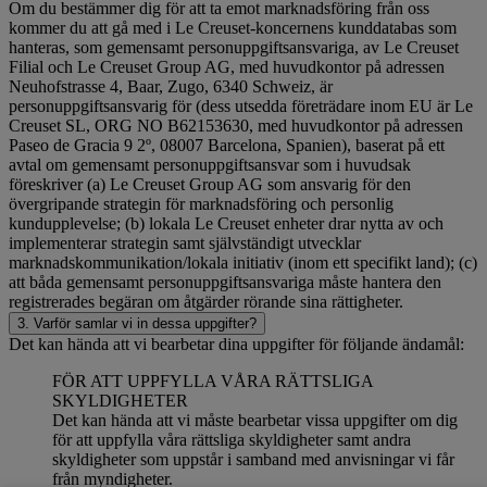
Om du bestämmer dig för att ta emot marknadsföring från oss
kommer du att gå med i Le Creuset-koncernens kunddatabas som
hanteras, som gemensamt personuppgiftsansvariga, av Le Creuset
Filial och Le Creuset Group AG, med huvudkontor på adressen
Neuhofstrasse 4, Baar, Zugo, 6340 Schweiz, är
personuppgiftsansvarig för (dess utsedda företrädare inom EU är Le
Creuset SL, ORG NO B62153630, med huvudkontor på adressen
Paseo de Gracia 9 2º, 08007 Barcelona, Spanien), baserat på ett
avtal om gemensamt personuppgiftsansvar som i huvudsak
föreskriver (a) Le Creuset Group AG som ansvarig för den
övergripande strategin för marknadsföring och personlig
kundupplevelse; (b) lokala Le Creuset enheter drar nytta av och
implementerar strategin samt självständigt utvecklar
marknadskommunikation/lokala initiativ (inom ett specifikt land); (c)
att båda gemensamt personuppgiftsansvariga måste hantera den
registrerades begäran om åtgärder rörande sina rättigheter.
3. Varför samlar vi in dessa uppgifter?
Det kan hända att vi bearbetar dina uppgifter för följande ändamål:
FÖR ATT UPPFYLLA VÅRA RÄTTSLIGA
SKYLDIGHETER
Det kan hända att vi måste bearbetar vissa uppgifter om dig
för att uppfylla våra rättsliga skyldigheter samt andra
skyldigheter som uppstår i samband med anvisningar vi får
från myndigheter.