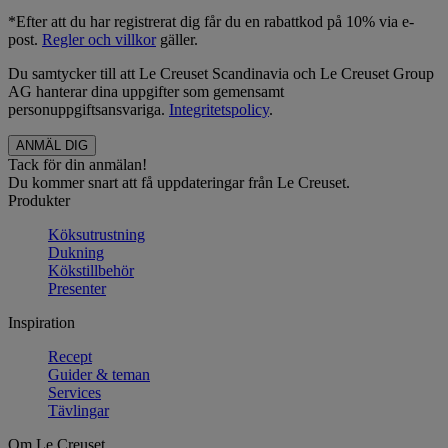
*Efter att du har registrerat dig får du en rabattkod på 10% via e-
post.
Regler och villkor
gäller.
Du samtycker till att Le Creuset Scandinavia och Le Creuset Group
AG hanterar dina uppgifter som gemensamt
personuppgiftsansvariga.
Integritetspolicy
.
Tack för din anmälan!
Du kommer snart att få uppdateringar från Le Creuset.
Produkter
Köksutrustning
Dukning
Kökstillbehör
Presenter
Inspiration
Recept
Guider & teman
Services
Tävlingar
Om Le Creuset