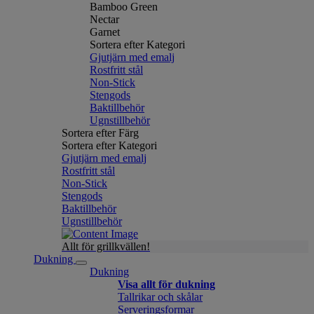
Bamboo Green
Nectar
Garnet
Sortera efter Kategori
Gjutjärn med emalj
Rostfritt stål
Non-Stick
Stengods
Baktillbehör
Ugnstillbehör
Sortera efter Färg
Sortera efter Kategori
Gjutjärn med emalj
Rostfritt stål
Non-Stick
Stengods
Baktillbehör
Ugnstillbehör
Allt för grillkvällen!
Dukning
Dukning
Visa allt för dukning
Tallrikar och skålar
Serveringsformar