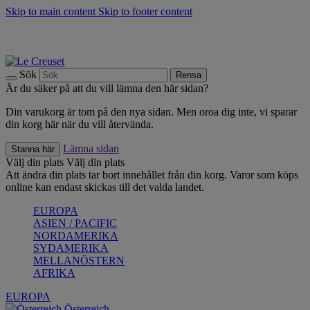
Skip to main content
Skip to footer content
Upptäck säsongens nyheter |
Shoppa nu
Anmäl dig till vårt nyhetsbrev och spara 10 % på ditt första köp.*
Fri frakt vid köp över 499 kr.
Sök
Rensa
Är du säker på att du vill lämna den här sidan?
Din varukorg är tom på den nya sidan. Men oroa dig inte, vi sparar
din korg här när du vill återvända.
Lämna sidan
Stanna här
Välj din plats
Välj din plats
Att ändra din plats tar bort innehållet från din korg. Varor som köps
online kan endast skickas till det valda landet.
EUROPA
ASIEN / PACIFIC
NORDAMERIKA
SYDAMERIKA
MELLANÖSTERN
AFRIKA
EUROPA
Österreich