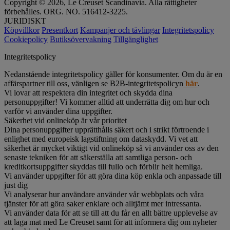
Copyright © 2026, Le Creuset Scandinavia. Alla rättigheter
förbehålles. ORG. NO. 516412-3225.
JURIDISKT
Köpvillkor
Presentkort
Kampanjer och tävlingar
Integritetspolicy
Cookiepolicy
Butiksövervakning
Tillgänglighet
Integritetspolicy
Nedanstående integritetspolicy gäller för konsumenter. Om du är en
affärspartner till oss, vänligen se B2B-integritetspolicyn
här
.
Vi lovar att respektera din integritet och skydda dina
personuppgifter! Vi kommer alltid att underrätta dig om hur och
varför vi använder dina uppgifter.
Säkerhet vid onlineköp är vår prioritet
Dina personuppgifter upprätthålls säkert och i strikt förtroende i
enlighet med europeisk lagstiftning om dataskydd. Vi vet att
säkerhet är mycket viktigt vid onlineköp så vi använder oss av den
senaste tekniken för att säkerställa att samtliga person- och
kreditkortsuppgifter skyddas till fullo och förblir helt hemliga.
Vi använder uppgifter för att göra dina köp enkla och anpassade till
just dig
Vi analyserar hur användare använder vår webbplats och våra
tjänster för att göra saker enklare och alltjämt mer intressanta.
Vi använder data för att se till att du får en allt bättre upplevelse av
att laga mat med Le Creuset samt för att informera dig om nyheter