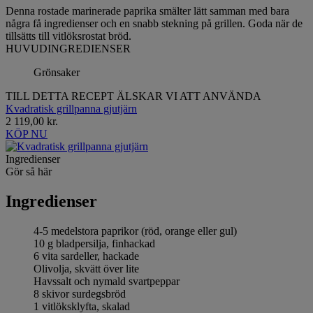
Denna rostade marinerade paprika smälter lätt samman med bara
några få ingredienser och en snabb stekning på grillen. Goda när de
tillsätts till vitlöksrostat bröd.
HUVUDINGREDIENSER
Grönsaker
TILL DETTA RECEPT ÄLSKAR VI ATT ANVÄNDA
Kvadratisk grillpanna gjutjärn
2 119,00 kr.
KÖP NU
Ingredienser
Gör så här
Ingredienser
4-5 medelstora paprikor (röd, orange eller gul)
10 g bladpersilja, finhackad
6 vita sardeller, hackade
Olivolja, skvätt över lite
Havssalt och nymald svartpeppar
8 skivor surdegsbröd
1 vitlöksklyfta, skalad