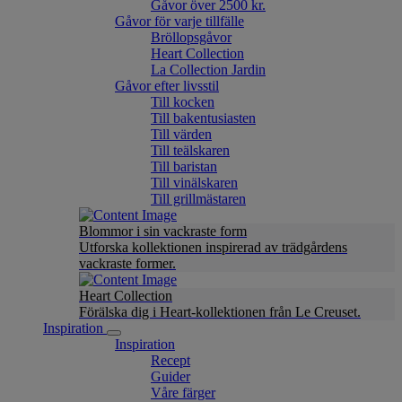
Gåvor över 2500 kr.
Gåvor för varje tillfälle
Bröllopsgåvor
Heart Collection
La Collection Jardin
Gåvor efter livsstil
Till kocken
Till bakentusiasten
Till värden
Till teälskaren
Till baristan
Till vinälskaren
Till grillmästaren
Blommor i sin vackraste form
Utforska kollektionen inspirerad av trädgårdens
vackraste former.
Heart Collection
Förälska dig i Heart-kollektionen från Le Creuset.
Inspiration
Inspiration
Recept
Guider
Våre färger