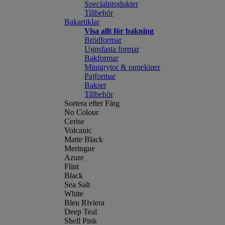
Specialprodukter
Tillbehör
Bakartiklar
Visa allt för bakning
Brödformar
Ugnsfasta formar
Bakformar
Minigrytor & ramekiner
Pajformar
Bakset
Tillbehör
Sortera efter Färg
No Colour
Cerise
Volcanic
Matte Black
Meringue
Azure
Flint
Black
Sea Salt
White
Bleu Riviera
Deep Teal
Shell Pink