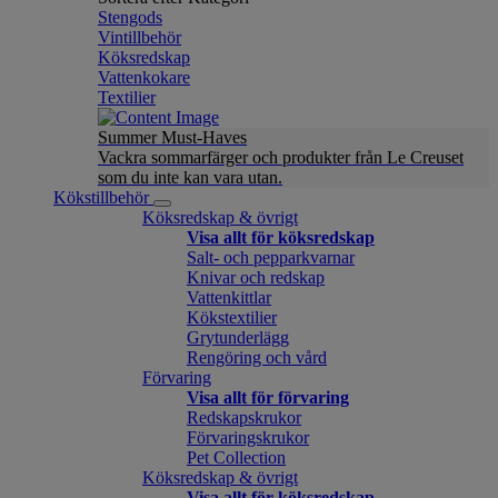
Stengods
Vintillbehör
Köksredskap
Vattenkokare
Textilier
Summer Must-Haves
Vackra sommarfärger och produkter från Le Creuset
som du inte kan vara utan.
Kökstillbehör
Köksredskap & övrigt
Visa allt för köksredskap
Salt- och pepparkvarnar
Knivar och redskap
Vattenkittlar
Kökstextilier
Grytunderlägg
Rengöring och vård
Förvaring
Visa allt för förvaring
Redskapskrukor
Förvaringskrukor
Pet Collection
Köksredskap & övrigt
Visa allt för köksredskap