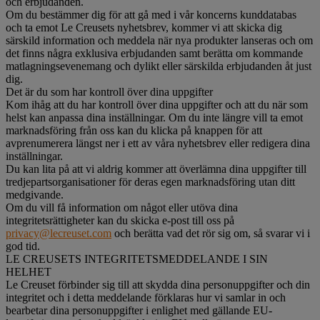
och erbjudanden.
Om du bestämmer dig för att gå med i vår koncerns kunddatabas
och ta emot Le Creusets nyhetsbrev, kommer vi att skicka dig
särskild information och meddela när nya produkter lanseras och om
det finns några exklusiva erbjudanden samt berätta om kommande
matlagningsevenemang och dylikt eller särskilda erbjudanden åt just
dig.
Det är du som har kontroll över dina uppgifter
Kom ihåg att du har kontroll över dina uppgifter och att du när som
helst kan anpassa dina inställningar. Om du inte längre vill ta emot
marknadsföring från oss kan du klicka på knappen för att
avprenumerera längst ner i ett av våra nyhetsbrev eller redigera dina
inställningar.
Du kan lita på att vi aldrig kommer att överlämna dina uppgifter till
tredjepartsorganisationer för deras egen marknadsföring utan ditt
medgivande.
Om du vill få information om något eller utöva dina
integritetsrättigheter kan du skicka e-post till oss på
privacy@lecreuset.com
och berätta vad det rör sig om, så svarar vi i
god tid.
LE CREUSETS INTEGRITETSMEDDELANDE I SIN
HELHET
Le Creuset förbinder sig till att skydda dina personuppgifter och din
integritet och i detta meddelande förklaras hur vi samlar in och
bearbetar dina personuppgifter i enlighet med gällande EU-