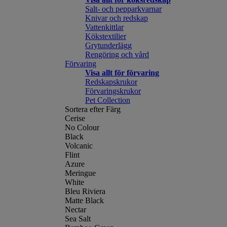
Salt- och pepparkvarnar
Knivar och redskap
Vattenkittlar
Kökstextilier
Grytunderlägg
Rengöring och vård
Förvaring
Visa allt för förvaring
Redskapskrukor
Förvaringskrukor
Pet Collection
Sortera efter Färg
Cerise
No Colour
Black
Volcanic
Flint
Azure
Meringue
White
Bleu Riviera
Matte Black
Nectar
Sea Salt