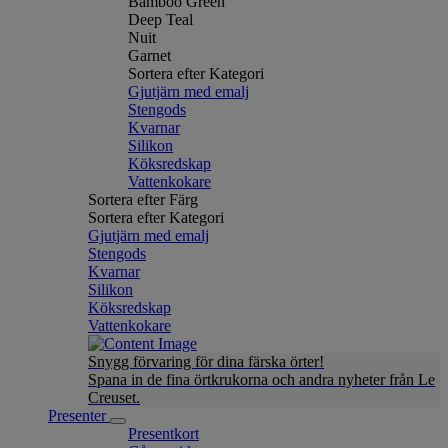
Bamboo Green
Deep Teal
Nuit
Garnet
Sortera efter Kategori
Gjutjärn med emalj
Stengods
Kvarnar
Silikon
Köksredskap
Vattenkokare
Sortera efter Färg
Sortera efter Kategori
Gjutjärn med emalj
Stengods
Kvarnar
Silikon
Köksredskap
Vattenkokare
Snygg förvaring för dina färska örter!
Spana in de fina örtkrukorna och andra nyheter från Le
Creuset.
Presenter
Presentkort