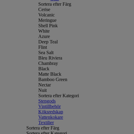
Sortera efter Färg
Cerise
Volcanic
Meringue
Shell Pink
White
Azure
Deep Teal
Flint
Sea Salt
Bleu Riviera
Chambray
Black
Matte Black
Bamboo Green
Nectar
Nuit
Sortera efter Kategori
Stengods
Vintillbehör
Köksredskap
Vattenkokare
Textilier
Sortera efter Färg
Sortera efter Kategori