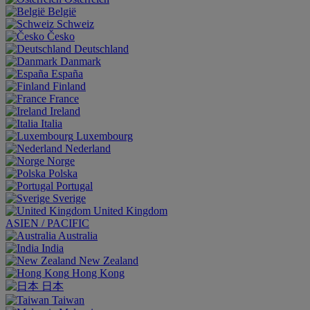
België
Schweiz
Česko
Deutschland
Danmark
España
Finland
France
Ireland
Italia
Luxembourg
Nederland
Norge
Polska
Portugal
Sverige
United Kingdom
ASIEN / PACIFIC
Australia
India
New Zealand
Hong Kong
日本
Taiwan