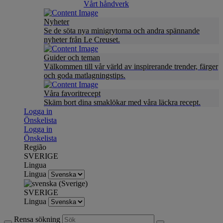
Vårt håndverk
Nyheter
Se de söta nya minigrytorna och andra spännande
nyheter från Le Creuset.
Guider och teman
Välkommen till vår värld av inspirerande trender, färger
och goda matlagningstips.
Våra favoritrecept
Skäm bort dina smaklökar med våra läckra recept.
Logga in
Önskelista
Logga in
Önskelista
Região
SVERIGE
Lingua
Lingua
SVERIGE
Lingua
Rensa sökning