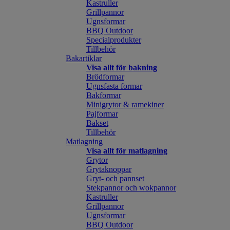
Kastruller
Grillpannor
Ugnsformar
BBQ Outdoor
Specialprodukter
Tillbehör
Bakartiklar
Visa allt för bakning
Brödformar
Ugnsfasta formar
Bakformar
Minigrytor & ramekiner
Pajformar
Bakset
Tillbehör
Matlagning
Visa allt för matlagning
Grytor
Grytaknoppar
Gryt- och pannset
Stekpannor och wokpannor
Kastruller
Grillpannor
Ugnsformar
BBQ Outdoor