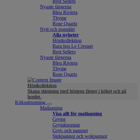
Best Sellers
Nyaste färgerna
Bleu Riviera
Thyme
Rose Quartz
Nytt och populärt
Alla nyheter
Höstkollektion
Bara hos Le Creuset
Best Sellers
Nyaste färgerna
Bleu Riviera
Thyme
Rose Quartz
Höstkollektion
Skapa stämning med höstens färger i köket och på
bordet.
Köksutrustning
Matlagning
Visa allt för matlagning
Grytor
Grytaknoppar
Gryt- och pannset
Stekpannor och wokpannor