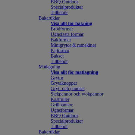
BBQ Outdoor
Specialprodukter
Tillbehör
Bakartiklar
Visa allt för bakning
Brödformar
Ugnsfasta formar
Bakformar
Minigrytor & ramekiner
Pajformar
Bakset
Tillbehör
Matlagning
Visa allt för matlagning
Grytor
Grytaknoppar
Gryt- och pannset
Stekpannor och wokpannor
Kastruller
Grillpannor
Ugnsformar
BBQ Outdoor
Specialprodukter
Tillbehör
Bakartiklar