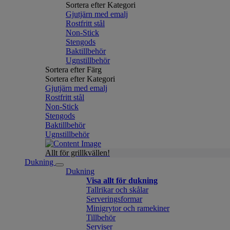
Sortera efter Kategori
Gjutjärn med emalj
Rostfritt stål
Non-Stick
Stengods
Baktillbehör
Ugnstillbehör
Sortera efter Färg
Sortera efter Kategori
Gjutjärn med emalj
Rostfritt stål
Non-Stick
Stengods
Baktillbehör
Ugnstillbehör
Allt för grillkvällen!
Dukning
Dukning
Visa allt för dukning
Tallrikar och skålar
Serveringsformar
Minigrytor och ramekiner
Tillbehör
Serviser