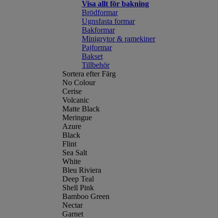
Visa allt för bakning
Brödformar
Ugnsfasta formar
Bakformar
Minigrytor & ramekiner
Pajformar
Bakset
Tillbehör
Sortera efter Färg
No Colour
Cerise
Volcanic
Matte Black
Meringue
Azure
Black
Flint
Sea Salt
White
Bleu Riviera
Deep Teal
Shell Pink
Bamboo Green
Nectar
Garnet