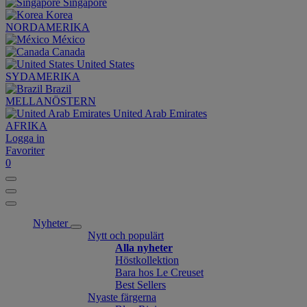
Singapore
Korea
NORDAMERIKA
México
Canada
United States
SYDAMERIKA
Brazil
MELLANÖSTERN
United Arab Emirates
AFRIKA
Logga in
Favoriter
0
Nyheter
Nytt och populärt
Alla nyheter
Höstkollektion
Bara hos Le Creuset
Best Sellers
Nyaste färgerna