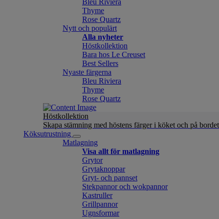
Bleu Riviera
Thyme
Rose Quartz
Nytt och populärt
Alla nyheter
Höstkollektion
Bara hos Le Creuset
Best Sellers
Nyaste färgerna
Bleu Riviera
Thyme
Rose Quartz
Höstkollektion
Skapa stämning med höstens färger i köket och på bordet
Köksutrustning
Matlagning
Visa allt för matlagning
Grytor
Grytaknoppar
Gryt- och pannset
Stekpannor och wokpannor
Kastruller
Grillpannor
Ugnsformar