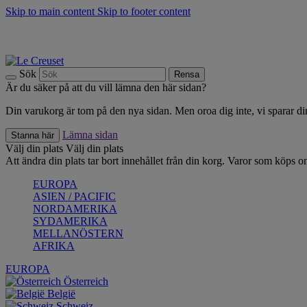
Skip to main content
Skip to footer content
Upptäck säsongens nyheter |
Shoppa nu
Anmäl dig till vårt nyhetsbrev och spara 10 % på ditt första köp.*
Fri frakt vid köp över 499 kr.
Sök
Rensa
Är du säker på att du vill lämna den här sidan?
Din varukorg är tom på den nya sidan. Men oroa dig inte, vi sparar din
Lämna sidan
Stanna här
Välj din plats
Välj din plats
Att ändra din plats tar bort innehållet från din korg. Varor som köps on
EUROPA
ASIEN / PACIFIC
NORDAMERIKA
SYDAMERIKA
MELLANÖSTERN
AFRIKA
EUROPA
Österreich
België
Schweiz