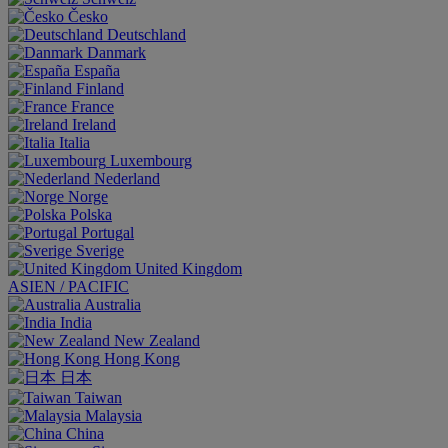
Česko
Deutschland
Danmark
España
Finland
France
Ireland
Italia
Luxembourg
Nederland
Norge
Polska
Portugal
Sverige
United Kingdom
ASIEN / PACIFIC
Australia
India
New Zealand
Hong Kong
日本
Taiwan
Malaysia
China