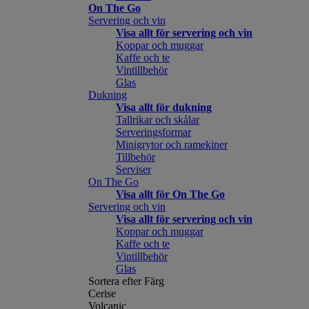
On The Go
Servering och vin
Visa allt för servering och vin
Koppar och muggar
Kaffe och te
Vintillbehör
Glas
Dukning
Visa allt för dukning
Tallrikar och skålar
Serveringsformar
Minigrytor och ramekiner
Tillbehör
Serviser
On The Go
Visa allt för On The Go
Servering och vin
Visa allt för servering och vin
Koppar och muggar
Kaffe och te
Vintillbehör
Glas
Sortera efter Färg
Cerise
Volcanic