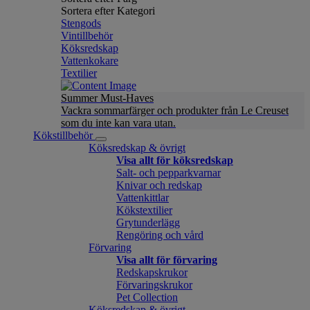
Sortera efter Kategori
Stengods
Vintillbehör
Köksredskap
Vattenkokare
Textilier
Summer Must-Haves
Vackra sommarfärger och produkter från Le Creuset
som du inte kan vara utan.
Kökstillbehör
Köksredskap & övrigt
Visa allt för köksredskap
Salt- och pepparkvarnar
Knivar och redskap
Vattenkittlar
Kökstextilier
Grytunderlägg
Rengöring och vård
Förvaring
Visa allt för förvaring
Redskapskrukor
Förvaringskrukor
Pet Collection
Köksredskap & övrigt