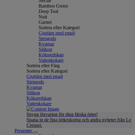
Nectar
Bamboo Green
Deep Teal
Nuit
Garnet
Sortera efter Kategori
Gjutjärn med emalj
Stengods
Kvarnar
Silikon
Köksredskap
Vattenkokare
Sortera efter Färg
Sortera efter Kategori
Gjutjärn med emalj
Stengods
Kvarnar
Silikon
Köksredskap
Vattenkokare
Snygg förvaring för dina färska örter!
Spana in de fina örtkrukorna och andra nyheter från Le
Creuset.
Presenter