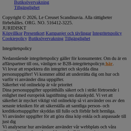
Butiksövervakning
Tillgänglighet
Copyright © 2026, Le Creuset Scandinavia. Alla rättigheter
förbehålles. ORG. NO. 516412-3225.
JURIDISKT
Köpvillkor
Presentkort
Kampanjer och tävlingar
Integritetspolicy
Cookiepolicy
Butiksövervakning
Tillgänglighet
Integritetspolicy
Nedanstående integritetspolicy gäller för konsumenter. Om du är en
affärspartner till oss, vänligen se B2B-integritetspolicyn
här
.
Vi lovar att respektera din integritet och skydda dina
personuppgifter! Vi kommer alltid att underrätta dig om hur och
varför vi använder dina uppgifter.
Säkerhet vid onlineköp är vår prioritet
Dina personuppgifter upprätthålls säkert och i strikt förtroende i
enlighet med europeisk lagstiftning om dataskydd. Vi vet att
säkerhet är mycket viktigt vid onlineköp så vi använder oss av den
senaste tekniken för att säkerställa att samtliga person- och
kreditkortsuppgifter skyddas till fullo och förblir helt hemliga.
Vi använder uppgifter för att göra dina köp enkla och anpassade till
just dig
Vi analyserar hur användare använder vår webbplats och våra