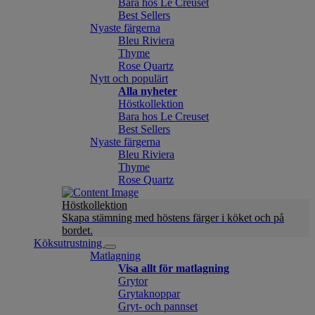
Bara hos Le Creuset
Best Sellers
Nyaste färgerna
Bleu Riviera
Thyme
Rose Quartz
Nytt och populärt
Alla nyheter
Höstkollektion
Bara hos Le Creuset
Best Sellers
Nyaste färgerna
Bleu Riviera
Thyme
Rose Quartz
Höstkollektion
Skapa stämning med höstens färger i köket och på
bordet.
Köksutrustning
Matlagning
Visa allt för matlagning
Grytor
Grytaknoppar
Gryt- och pannset