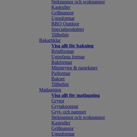
Stekpannor och wokpannor
Kastruller
Grillpannor
Ugnsformar
BBQ Outdoor
Specialprodukter
Tillbehör
Bakartiklar
Visa allt för bakning
Brödformar
Ugnsfasta formar
Bakformar
Minigrytor & ramekiner
Pajformar
Bakset
Tillbehör
Matlagning
Visa allt för matlagning
Grytor
Grytaknoppar
Gryt- och pannset
Stekpannor och wokpannor
Kastruller
Grillpannor
Ugnsformar