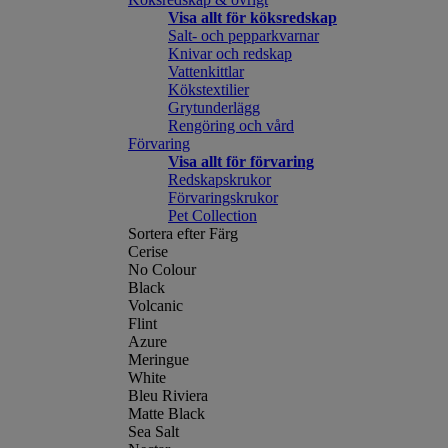
Visa allt för köksredskap
Salt- och pepparkvarnar
Knivar och redskap
Vattenkittlar
Kökstextilier
Grytunderlägg
Rengöring och vård
Förvaring
Visa allt för förvaring
Redskapskrukor
Förvaringskrukor
Pet Collection
Sortera efter Färg
Cerise
No Colour
Black
Volcanic
Flint
Azure
Meringue
White
Bleu Riviera
Matte Black
Sea Salt