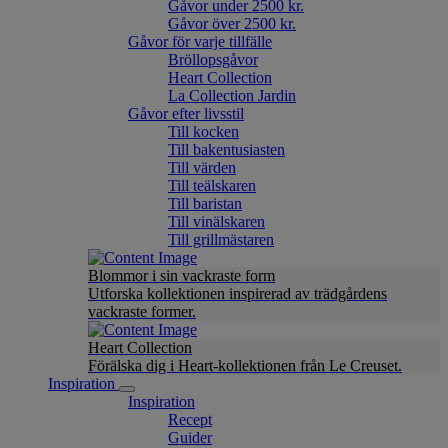
Gåvor under 2500 kr.
Gåvor över 2500 kr.
Gåvor för varje tillfälle
Bröllopsgåvor
Heart Collection
La Collection Jardin
Gåvor efter livsstil
Till kocken
Till bakentusiasten
Till värden
Till teälskaren
Till baristan
Till vinälskaren
Till grillmästaren
Blommor i sin vackraste form
Utforska kollektionen inspirerad av trädgårdens
vackraste former.
Heart Collection
Förälska dig i Heart-kollektionen från Le Creuset.
Inspiration
Inspiration
Recept
Guider