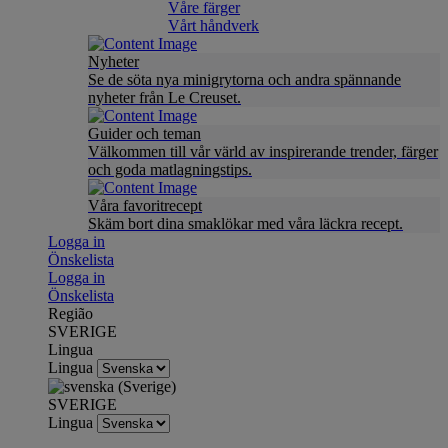
Våre färger
Vårt håndverk
Nyheter
Se de söta nya minigrytorna och andra spännande
nyheter från Le Creuset.
Guider och teman
Välkommen till vår värld av inspirerande trender, färger
och goda matlagningstips.
Våra favoritrecept
Skäm bort dina smaklökar med våra läckra recept.
Logga in
Önskelista
Logga in
Önskelista
Região
SVERIGE
Lingua
Lingua
SVERIGE
Lingua