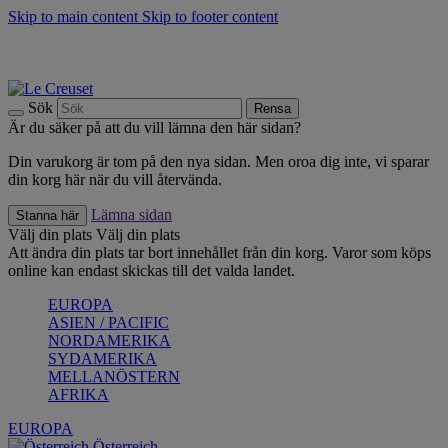
Skip to main content
Skip to footer content
Upptäck säsongens nyheter |
Shoppa nu
Anmäl dig till vårt nyhetsbrev och spara 10 % på ditt första köp.*
Fri frakt vid köp över 499 kr.
Sök
Rensa
Är du säker på att du vill lämna den här sidan?
Din varukorg är tom på den nya sidan. Men oroa dig inte, vi sparar
din korg här när du vill återvända.
Lämna sidan
Stanna här
Välj din plats
Välj din plats
Att ändra din plats tar bort innehållet från din korg. Varor som köps
online kan endast skickas till det valda landet.
EUROPA
ASIEN / PACIFIC
NORDAMERIKA
SYDAMERIKA
MELLANÖSTERN
AFRIKA
EUROPA
Österreich