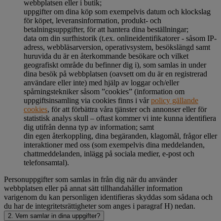
webbplatsen eller i butik;
uppgifter om dina köp som exempelvis datum och klockslag
för köpet, leveransinformation, produkt- och
betalningsuppgifter, för att hantera dina beställningar;
data om din surfhistorik (t.ex. onlineidentifikatorer - såsom IP-
adress, webbläsarversion, operativsystem, besökslängd samt
huruvida du är en återkommande besökare och vilket
geografiskt område du befinner dig i), som samlas in under
dina besök på webbplatsen (oavsett om du är en registrerad
användare eller inte) med hjälp av loggar och/eller
spårningstekniker såsom ”cookies” (information om
uppgiftsinsamling via cookies finns i vår
policy gällande
cookies
, för att förbättra våra tjänster och annonser eller för
statistisk analys skull – oftast kommer vi inte kunna identifiera
dig utifrån denna typ av information; samt
din egen återkoppling, dina begäranden, klagomål, frågor eller
interaktioner med oss (som exempelvis dina meddelanden,
chattmeddelanden, inlägg på sociala medier, e-post och
telefonsamtal).
Personuppgifter som samlas in från dig när du använder
webbplatsen eller på annat sätt tillhandahåller information
varigenom du kan personligen identifieras skyddas som sådana och
du har de integritetsrättigheter som anges i paragraf H) nedan.
2. Vem samlar in dina uppgifter?