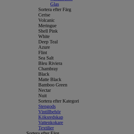
Glas
Sortera efter Färg
Cerise
Volcanic
Meringue
Shell Pink
White
Deep Teal
Azure
Flint
Sea Salt
Bleu Riviera
Chambray
Black
Matte Black
Bamboo Green
Nectar
Nuit
Sortera efter Kategori
Stengods
Vintillbehör
Köksredskap
Vattenkokare
Textilier
Sortera efter Färg