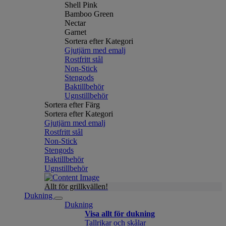
Shell Pink
Bamboo Green
Nectar
Garnet
Sortera efter Kategori
Gjutjärn med emalj
Rostfritt stål
Non-Stick
Stengods
Baktillbehör
Ugnstillbehör
Sortera efter Färg
Sortera efter Kategori
Gjutjärn med emalj
Rostfritt stål
Non-Stick
Stengods
Baktillbehör
Ugnstillbehör
Allt för grillkvällen!
Dukning
Dukning
Visa allt för dukning
Tallrikar och skålar