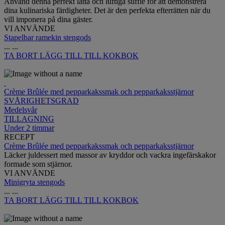
Använd denna perfekt lätta och luftiga sufflé för att demonstrera
dina kulinariska färdigheter. Det är den perfekta efterrätten när du
vill imponera på dina gäster.
VI ANVÄNDE
Stapelbar ramekin stengods
...
...
TA BORT
LÄGG TILL TILL KOKBOK
Crème Brûlée med pepparkakssmak och pepparkaksstjärnor
SVÅRIGHETSGRAD
Medelsvår
TILLAGNING
Under 2 timmar
RECEPT
Crème Brûlée med pepparkakssmak och pepparkaksstjärnor
Läcker juldessert med massor av kryddor och vackra ingefärskakor
formade som stjärnor.
VI ANVÄNDE
Minigryta stengods
...
...
TA BORT
LÄGG TILL TILL KOKBOK