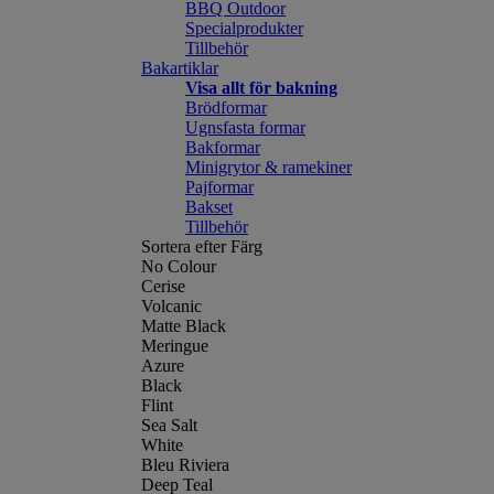
BBQ Outdoor
Specialprodukter
Tillbehör
Bakartiklar
Visa allt för bakning
Brödformar
Ugnsfasta formar
Bakformar
Minigrytor & ramekiner
Pajformar
Bakset
Tillbehör
Sortera efter Färg
No Colour
Cerise
Volcanic
Matte Black
Meringue
Azure
Black
Flint
Sea Salt
White
Bleu Riviera
Deep Teal