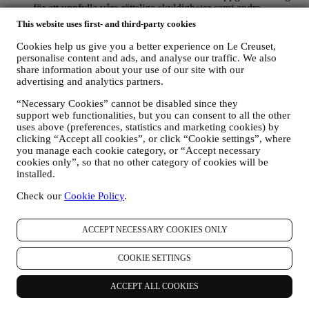
för att uppfylla våra rättsliga skyldigheter samt andra
skyldigheter som uppstår i samband med anvisningar vi får
This website uses first- and third-party cookies
från myndigheter.
FÖR ATT SKAPA ETT LE CREUSET-KONTO
Cookies help us give you a better experience on Le Creuset,
Vi kommer att använda dina uppgifter för att skapa ett Le
personalise content and ads, and analyse our traffic. We also
share information about your use of our site with our
Creuset-konto som kommer att ge dig tillgång till en rad
advertising and analytics partners.
förmåner som är begränsade till registrerade användare och
utarbetade så att man finner större nöje i våra tjänster, såsom
“Necessary Cookies” cannot be disabled since they
snabbare betalning, möjlighet att spara flera leveransadresser,
support web functionalities, but you can consent to all the other
se och spåra beställningar. Sådan bearbetning bygger på ett
uses above (preferences, statistics and marketing cookies) by
avtalsfäst utförande av denna tjänst.
clicking “Accept all cookies”, or click “Cookie settings”, where
FÖR ATT HANTERA DINA BESTÄLLNINGAR OCH
you manage each cookie category, or “Accept necessary
ERBJUDA DIG VÅRA PRODUKTER, VÅRA
cookies only”, so that no other category of cookies will be
TJÄNSTER OCH VÅR HJÄLP
installed.
Vi kommer att använda dina uppgifter för att hantera vårt
avtalsförhållande till dig, dina produktköp via webbplatsen
Check our
Cookie Policy
.
och/eller i våra Le Creuset butiker, användning av
webbplatsen samt all service som erbjuds efter avslutat köp
ACCEPT NECESSARY COOKIES ONLY
eller ditt eventuella deltagande i tävlingar. Vi kanske måste
bearbeta vissa uppgifter om dig i administrativt syfte i
samband med vårt avtalsförhållande till dig, t. ex. bland annat
COOKIE SETTINGS
bokföring, fakturering och revision, verifiering av kontokort,
bedrägerikontroll, trygghet, säkerhet, systemtest, underhåll
ACCEPT ALL COOKIES
och statistisk analys m.m. Emellanåt kan det hända att vi
måste kontakta dig på grund av administrativa eller