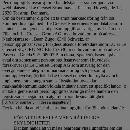
Personuppgiftsansvarig för e-handelstjänster som erbjuds via
webbplatsen är Le Creuset Scandinavia, Taastrup Hovedgade 12,
2630 Taastrup, Danmark.
Om du bestämmer dig för att ta emot marknadsföring från oss
kommer du att gå med i Le Creuset-koncernens kunddatabas som
hanteras, som gemensamt personuppgiftsansvariga, av Le Creuset
Filial och Le Creuset Group AG, med huvudkontor på adressen
Neuhofstrasse 4, Baar, Zugo, 6340 Schweiz, är
personuppgiftsansvarig för (dess utsedda företrädare inom EU är Le
Creuset SL, ORG NO B62153630, med huvudkontor på adressen
Paseo de Gracia 9 2º, 08007 Barcelona, Spanien), baserat på ett
avtal om gemensamt personuppgiftsansvar som i huvudsak
föreskriver (a) Le Creuset Group AG som ansvarig för den
övergripande strategin för marknadsföring och personlig
kundupplevelse; (b) lokala Le Creuset enheter drar nytta av och
implementerar strategin samt självständigt utvecklar
marknadskommunikation/lokala initiativ (inom ett specifikt land); (c)
att båda gemensamt personuppgiftsansvariga måste hantera den
registrerades begäran om åtgärder rörande sina rättigheter.
3. Varför samlar vi in dessa uppgifter?
Det kan hända att vi bearbetar dina uppgifter för följande ändamål:
FÖR ATT UPPFYLLA VÅRA RÄTTSLIGA
SKYLDIGHETER
Det kan hända att vi måste bearbetar vissa uppgifter om dig