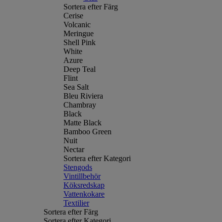
Sortera efter Färg
Cerise
Volcanic
Meringue
Shell Pink
White
Azure
Deep Teal
Flint
Sea Salt
Bleu Riviera
Chambray
Black
Matte Black
Bamboo Green
Nuit
Nectar
Sortera efter Kategori
Stengods
Vintillbehör
Köksredskap
Vattenkokare
Textilier
Sortera efter Färg
Sortera efter Kategori