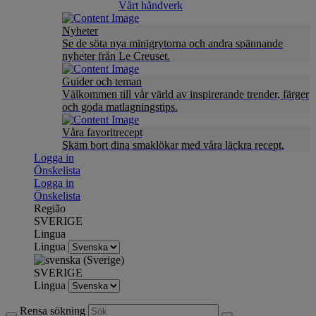
Vårt håndverk
Nyheter
Se de söta nya minigrytorna och andra spännande
nyheter från Le Creuset.
Guider och teman
Välkommen till vår värld av inspirerande trender, färger
och goda matlagningstips.
Våra favoritrecept
Skäm bort dina smaklökar med våra läckra recept.
Logga in
Önskelista
Logga in
Önskelista
Região
SVERIGE
Lingua
Lingua
SVERIGE
Lingua
Rensa sökning