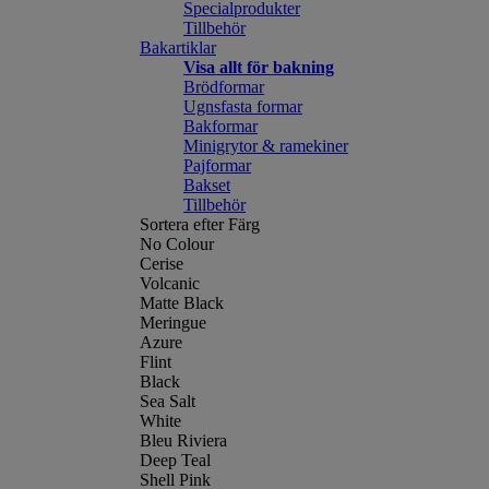
Specialprodukter
Tillbehör
Bakartiklar
Visa allt för bakning
Brödformar
Ugnsfasta formar
Bakformar
Minigrytor & ramekiner
Pajformar
Bakset
Tillbehör
Sortera efter Färg
No Colour
Cerise
Volcanic
Matte Black
Meringue
Azure
Flint
Black
Sea Salt
White
Bleu Riviera
Deep Teal
Shell Pink