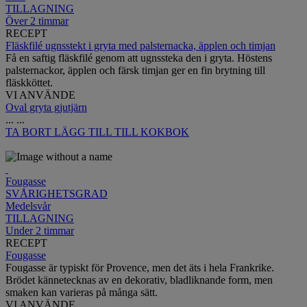
TILLAGNING
Över 2 timmar
RECEPT
Fläskfilé ugnsstekt i gryta med palsternacka, äpplen och timjan
Få en saftig fläskfilé genom att ugnssteka den i gryta. Höstens
palsternackor, äpplen och färsk timjan ger en fin brytning till
fläskköttet.
VI ANVÄNDE
Oval gryta gjutjärn
...
...
TA BORT
LÄGG TILL TILL KOKBOK
Fougasse
SVÅRIGHETSGRAD
Medelsvår
TILLAGNING
Under 2 timmar
RECEPT
Fougasse
Fougasse är typiskt för Provence, men det äts i hela Frankrike.
Brödet kännetecknas av en dekorativ, bladliknande form, men
smaken kan varieras på många sätt.
VI ANVÄNDE