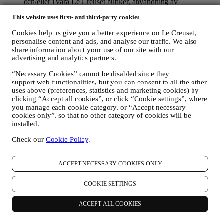
och/eller i våra Le Creuset butiker, användning av
webbplatsen samt all service som erbjuds efter avslutat köp
This website uses first- and third-party cookies
eller ditt eventuella deltagande i tävlingar. Vi kanske måste
bearbeta vissa uppgifter om dig i administrativt syfte i
Cookies help us give you a better experience on Le Creuset,
samband med vårt avtalsförhållande till dig, t. ex. bland annat
personalise content and ads, and analyse our traffic. We also
bokföring, fakturering och revision, verifiering av kontokort,
share information about your use of our site with our
bedrägerikontroll, trygghet, säkerhet, systemtest, underhåll
advertising and analytics partners.
och statistisk analys m.m. Emellanåt kan det hända att vi
måste kontakta dig på grund av administrativa eller
“Necessary Cookies” cannot be disabled since they
verksamhetsmässiga skäl. Till exempel för att skicka dig
support web functionalities, but you can consent to all the other
information om ditt köp. Vi kommer också att använda dina
uses above (preferences, statistics and marketing cookies) by
clicking “Accept all cookies”, or click “Cookie settings”, where
uppgifter för att svara på förfrågningar som du skickar via vår
you manage each cookie category, or “Accept necessary
webbplats eller genom andra kanaler. Sådan bearbetning
cookies only”, so that no other category of cookies will be
bygger på ett avtalsfäst utförande av våra e-handelstjänster.
installed.
FÖR ATT INFORMERA DIG OM LE CREUSETS
PRODUKTNYHETER OCH ERBJUDANDEN
Check our
Cookie Policy
.
Om du har samtyckt till att vi gör det (till exempel genom att
prenumerera på vårt nyhetsbrev när du skapar ett konto på
webbplatsen), skickar vi dig marknadsföringskommunikation
ACCEPT NECESSARY COOKIES ONLY
och nyheter om initiativ relaterade till Le Creuset som
marknadsförs av dess dotterbolag och lokala anslutna företag
COOKIE SETTINGS
och samarbetspartner utifrån dina preferenser. Vi kommer att
kontakta dig via e-post, SMS eller sociala medier men även
ACCEPT ALL COOKIES
med hjälp av automatiserade medel. Sådan kommunikation
kommer att beröra Le Creuset-produkter, nya