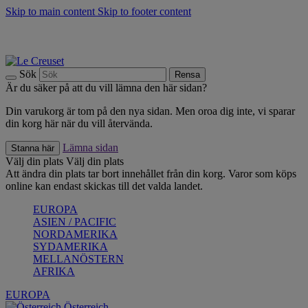
Skip to main content
Skip to footer content
Upptäck säsongens nyheter |
Shoppa nu
Anmäl dig till vårt nyhetsbrev och spara 10 % på ditt första köp.*
Fri frakt vid köp över 499 kr.
Sök
Rensa
Är du säker på att du vill lämna den här sidan?
Din varukorg är tom på den nya sidan. Men oroa dig inte, vi sparar
din korg här när du vill återvända.
Lämna sidan
Stanna här
Välj din plats
Välj din plats
Att ändra din plats tar bort innehållet från din korg. Varor som köps
online kan endast skickas till det valda landet.
EUROPA
ASIEN / PACIFIC
NORDAMERIKA
SYDAMERIKA
MELLANÖSTERN
AFRIKA
EUROPA
Österreich