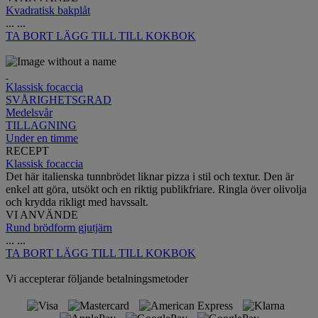
Kvadratisk bakplåt
...
...
TA BORT
LÄGG TILL TILL KOKBOK
Klassisk focaccia
SVÅRIGHETSGRAD
Medelsvår
TILLAGNING
Under en timme
RECEPT
Klassisk focaccia
Det här italienska tunnbrödet liknar pizza i stil och textur. Den är
enkel att göra, utsökt och en riktig publikfriare. Ringla över olivolja
och krydda rikligt med havssalt.
VI ANVÄNDE
Rund brödform gjutjärn
...
...
TA BORT
LÄGG TILL TILL KOKBOK
Vi accepterar följande betalningsmetoder