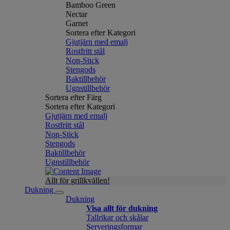
Bamboo Green
Nectar
Garnet
Sortera efter Kategori
Gjutjärn med emalj
Rostfritt stål
Non-Stick
Stengods
Baktillbehör
Ugnstillbehör
Sortera efter Färg
Sortera efter Kategori
Gjutjärn med emalj
Rostfritt stål
Non-Stick
Stengods
Baktillbehör
Ugnstillbehör
Allt för grillkvällen!
Dukning
Dukning
Visa allt för dukning
Tallrikar och skålar
Serveringsformar