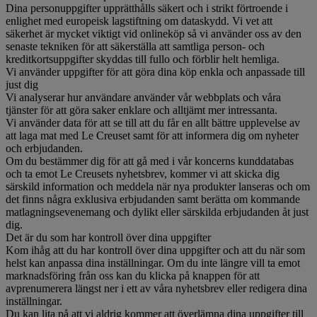
Dina personuppgifter upprätthålls säkert och i strikt förtroende i
enlighet med europeisk lagstiftning om dataskydd. Vi vet att
säkerhet är mycket viktigt vid onlineköp så vi använder oss av den
senaste tekniken för att säkerställa att samtliga person- och
kreditkortsuppgifter skyddas till fullo och förblir helt hemliga.
Vi använder uppgifter för att göra dina köp enkla och anpassade till
just dig
Vi analyserar hur användare använder vår webbplats och våra
tjänster för att göra saker enklare och alltjämt mer intressanta.
Vi använder data för att se till att du får en allt bättre upplevelse av
att laga mat med Le Creuset samt för att informera dig om nyheter
och erbjudanden.
Om du bestämmer dig för att gå med i vår koncerns kunddatabas
och ta emot Le Creusets nyhetsbrev, kommer vi att skicka dig
särskild information och meddela när nya produkter lanseras och om
det finns några exklusiva erbjudanden samt berätta om kommande
matlagningsevenemang och dylikt eller särskilda erbjudanden åt just
dig.
Det är du som har kontroll över dina uppgifter
Kom ihåg att du har kontroll över dina uppgifter och att du när som
helst kan anpassa dina inställningar. Om du inte längre vill ta emot
marknadsföring från oss kan du klicka på knappen för att
avprenumerera längst ner i ett av våra nyhetsbrev eller redigera dina
inställningar.
Du kan lita på att vi aldrig kommer att överlämna dina uppgifter till