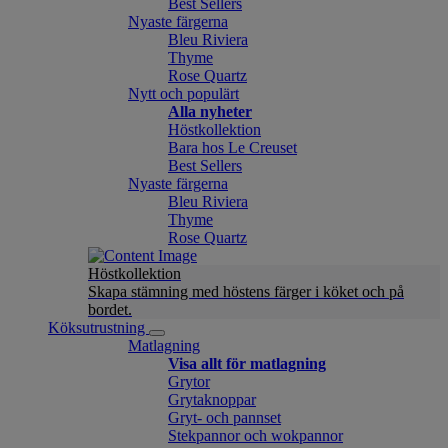
Best Sellers
Nyaste färgerna
Bleu Riviera
Thyme
Rose Quartz
Nytt och populärt
Alla nyheter
Höstkollektion
Bara hos Le Creuset
Best Sellers
Nyaste färgerna
Bleu Riviera
Thyme
Rose Quartz
Höstkollektion
Skapa stämning med höstens färger i köket och på
bordet.
Köksutrustning
Matlagning
Visa allt för matlagning
Grytor
Grytaknoppar
Gryt- och pannset
Stekpannor och wokpannor