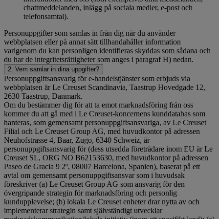
chattmeddelanden, inlägg på sociala medier, e-post och
telefonsamtal).
Personuppgifter som samlas in från dig när du använder
webbplatsen eller på annat sätt tillhandahåller information
varigenom du kan personligen identifieras skyddas som sådana och
du har de integritetsrättigheter som anges i paragraf H) nedan.
2. Vem samlar in dina uppgifter?
Personuppgiftsansvarig för e-handelstjänster som erbjuds via
webbplatsen är Le Creuset Scandinavia, Taastrup Hovedgade 12,
2630 Taastrup, Danmark.
Om du bestämmer dig för att ta emot marknadsföring från oss
kommer du att gå med i Le Creuset-koncernens kunddatabas som
hanteras, som gemensamt personuppgiftsansvariga, av Le Creuset
Filial och Le Creuset Group AG, med huvudkontor på adressen
Neuhofstrasse 4, Baar, Zugo, 6340 Schweiz, är
personuppgiftsansvarig för (dess utsedda företrädare inom EU är Le
Creuset SL, ORG NO B62153630, med huvudkontor på adressen
Paseo de Gracia 9 2º, 08007 Barcelona, Spanien), baserat på ett
avtal om gemensamt personuppgiftsansvar som i huvudsak
föreskriver (a) Le Creuset Group AG som ansvarig för den
övergripande strategin för marknadsföring och personlig
kundupplevelse; (b) lokala Le Creuset enheter drar nytta av och
implementerar strategin samt självständigt utvecklar