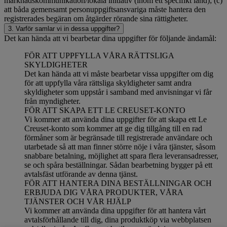
marknadskommunikation/lokala initiativ (inom ett specifikt land); (c)
att båda gemensamt personuppgiftsansvariga måste hantera den
registrerades begäran om åtgärder rörande sina rättigheter.
3. Varför samlar vi in dessa uppgifter?
Det kan hända att vi bearbetar dina uppgifter för följande ändamål:
FÖR ATT UPPFYLLA VÅRA RÄTTSLIGA
SKYLDIGHETER
Det kan hända att vi måste bearbetar vissa uppgifter om dig
för att uppfylla våra rättsliga skyldigheter samt andra
skyldigheter som uppstår i samband med anvisningar vi får
från myndigheter.
FÖR ATT SKAPA ETT LE CREUSET-KONTO
Vi kommer att använda dina uppgifter för att skapa ett Le
Creuset-konto som kommer att ge dig tillgång till en rad
förmåner som är begränsade till registrerade användare och
utarbetade så att man finner större nöje i våra tjänster, såsom
snabbare betalning, möjlighet att spara flera leveransadresser,
se och spåra beställningar. Sådan bearbetning bygger på ett
avtalsfäst utförande av denna tjänst.
FÖR ATT HANTERA DINA BESTÄLLNINGAR OCH
ERBJUDA DIG VÅRA PRODUKTER, VÅRA
TJÄNSTER OCH VÅR HJÄLP
Vi kommer att använda dina uppgifter för att hantera vårt
avtalsförhållande till dig, dina produktköp via webbplatsen