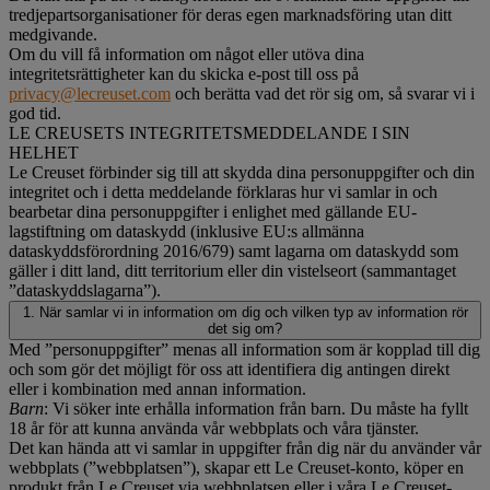
tredjepartsorganisationer för deras egen marknadsföring utan ditt
medgivande.
Om du vill få information om något eller utöva dina
integritetsrättigheter kan du skicka e-post till oss på
privacy@lecreuset.com
och berätta vad det rör sig om, så svarar vi i
god tid.
LE CREUSETS INTEGRITETSMEDDELANDE I SIN
HELHET
Le Creuset förbinder sig till att skydda dina personuppgifter och din
integritet och i detta meddelande förklaras hur vi samlar in och
bearbetar dina personuppgifter i enlighet med gällande EU-
lagstiftning om dataskydd (inklusive EU:s allmänna
dataskyddsförordning 2016/679) samt lagarna om dataskydd som
gäller i ditt land, ditt territorium eller din vistelseort (sammantaget
”dataskyddslagarna”).
1. När samlar vi in information om dig och vilken typ av information rör
det sig om?
Med ”personuppgifter” menas all information som är kopplad till dig
och som gör det möjligt för oss att identifiera dig antingen direkt
eller i kombination med annan information.
Barn
: Vi söker inte erhålla information från barn. Du måste ha fyllt
18 år för att kunna använda vår webbplats och våra tjänster.
Det kan hända att vi samlar in uppgifter från dig när du använder vår
webbplats (”webbplatsen”), skapar ett Le Creuset-konto, köper en
produkt från Le Creuset via webbplatsen eller i våra Le Creuset-