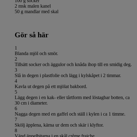
100 g socker
2 msk malen kanel
50 g mandlar med skal
Gör så här
1
Blanda mjöl och smör.
2
Tillsätt socker och äggulor och knåda ihop till en smidig deg.
3
Slå in degen i plastfolie och lägg i kylskåpet i 2 timmar.
4
Kavla ut degen på ett mjölat bakbord.
5
Lägg degen i en kak- eller tårtform med löstagbar botten, ca
30 cm i diameter.
6
Nagga degen med en gaffel och ställ i kylen i ca 1 timme.
7
Skölj äpplena, kärna ur dem och skär i klyftor.
8
Vänd äppelbitarna i en skål crème fraiche.