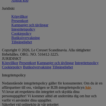
Ångrat köp
Juridiskt
Köpvillkor
Presentkort
Kampanjer och tävlingar
Integritetspolicy
Cookiepolicy
Butiksövervakning
Tillgänglighet
Copyright © 2026, Le Creuset Scandinavia. Alla rättigheter
förbehålles. ORG. NO. 516412-3225.
JURIDISKT
Köpvillkor
Presentkort
Kampanjer och tävlingar
Integritetspolicy
Cookiepolicy
Butiksövervakning
Tillgänglighet
Integritetspolicy
Nedanstående integritetspolicy gäller för konsumenter. Om du är en
affärspartner till oss, vänligen se B2B-integritetspolicyn
här
.
Vi lovar att respektera din integritet och skydda dina
personuppgifter! Vi kommer alltid att underrätta dig om hur och
varför vi använder dina uppgifter.
Säkerhet vid onlineköp är vår prioritet