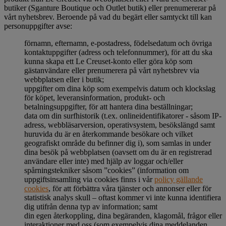
butiker (Sganture Boutique och Outlet butik) eller prenumererar på
vårt nyhetsbrev. Beroende på vad du begärt eller samtyckt till kan
personuppgifter avse:
förnamn, efternamn, e-postadress, födelsedatum och övriga
kontaktuppgifter (adress och telefonnummer), för att du ska
kunna skapa ett Le Creuset-konto eller göra köp som
gästanvändare eller prenumerera på vårt nyhetsbrev via
webbplatsen eller i butik;
uppgifter om dina köp som exempelvis datum och klockslag
för köpet, leveransinformation, produkt- och
betalningsuppgifter, för att hantera dina beställningar;
data om din surfhistorik (t.ex. onlineidentifikatorer - såsom IP-
adress, webbläsarversion, operativsystem, besökslängd samt
huruvida du är en återkommande besökare och vilket
geografiskt område du befinner dig i), som samlas in under
dina besök på webbplatsen (oavsett om du är en registrerad
användare eller inte) med hjälp av loggar och/eller
spårningstekniker såsom ”cookies” (information om
uppgiftsinsamling via cookies finns i vår
policy gällande
cookies
, för att förbättra våra tjänster och annonser eller för
statistisk analys skull – oftast kommer vi inte kunna identifiera
dig utifrån denna typ av information; samt
din egen återkoppling, dina begäranden, klagomål, frågor eller
interaktioner med oss (som exempelvis dina meddelanden,