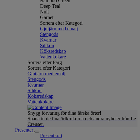
Bamboo Green
Deep Teal
Nuit
Garnet
Sortera efter Kategori
Gjutjärn med emalj
Stengods
Kvarnar
Silikon
Köksredskap
Vattenkokare
Sortera efter Färg
Sortera efter Kategori
Gjutjärn med emalj
Stengods
Kvarnar
Silikon
Köksredskap
Vattenkokare
Snygg förvaring för dina färska örter!
Spana in de fina örtkrukorna och andra nyheter från Le
Creuset.
Presenter
Presentkort