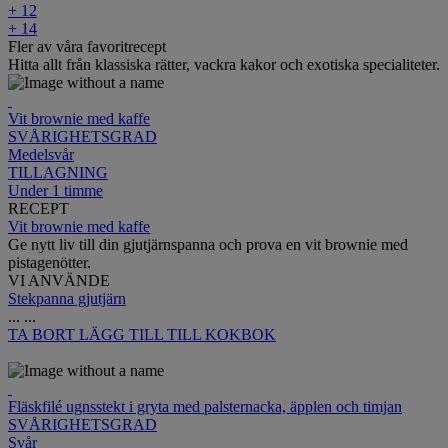
+ 12
+ 14
Fler av våra favoritrecept
Hitta allt från klassiska rätter, vackra kakor och exotiska specialiteter.
Vit brownie med kaffe
SVÅRIGHETSGRAD
Medelsvår
TILLAGNING
Under 1 timme
RECEPT
Vit brownie med kaffe
Ge nytt liv till din gjutjärnspanna och prova en vit brownie med
pistagenötter.
VI ANVÄNDE
Stekpanna gjutjärn
...
...
TA BORT
LÄGG TILL TILL KOKBOK
Fläskfilé ugnsstekt i gryta med palsternacka, äpplen och timjan
SVÅRIGHETSGRAD
Svår