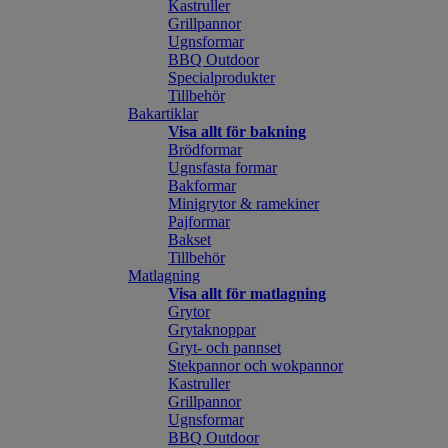
Kastruller
Grillpannor
Ugnsformar
BBQ Outdoor
Specialprodukter
Tillbehör
Bakartiklar
Visa allt för bakning
Brödformar
Ugnsfasta formar
Bakformar
Minigrytor & ramekiner
Pajformar
Bakset
Tillbehör
Matlagning
Visa allt för matlagning
Grytor
Grytaknoppar
Gryt- och pannset
Stekpannor och wokpannor
Kastruller
Grillpannor
Ugnsformar
BBQ Outdoor