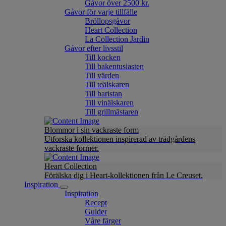
Gåvor över 2500 kr.
Gåvor för varje tillfälle
Bröllopsgåvor
Heart Collection
La Collection Jardin
Gåvor efter livsstil
Till kocken
Till bakentusiasten
Till värden
Till teälskaren
Till baristan
Till vinälskaren
Till grillmästaren
Blommor i sin vackraste form
Utforska kollektionen inspirerad av trädgårdens
vackraste former.
Heart Collection
Förälska dig i Heart-kollektionen från Le Creuset.
Inspiration
Inspiration
Recept
Guider
Våre färger