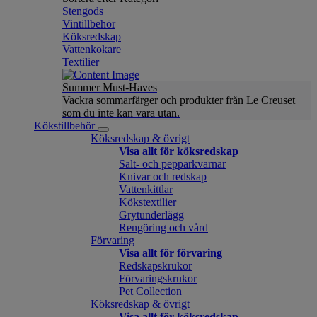
Stengods
Vintillbehör
Köksredskap
Vattenkokare
Textilier
Summer Must-Haves
Vackra sommarfärger och produkter från Le Creuset
som du inte kan vara utan.
Kökstillbehör
Köksredskap & övrigt
Visa allt för köksredskap
Salt- och pepparkvarnar
Knivar och redskap
Vattenkittlar
Kökstextilier
Grytunderlägg
Rengöring och vård
Förvaring
Visa allt för förvaring
Redskapskrukor
Förvaringskrukor
Pet Collection
Köksredskap & övrigt
Visa allt för köksredskap