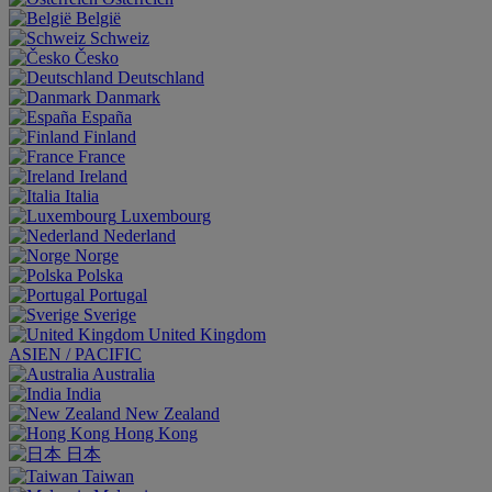
België
Schweiz
Česko
Deutschland
Danmark
España
Finland
France
Ireland
Italia
Luxembourg
Nederland
Norge
Polska
Portugal
Sverige
United Kingdom
ASIEN / PACIFIC
Australia
India
New Zealand
Hong Kong
日本
Taiwan