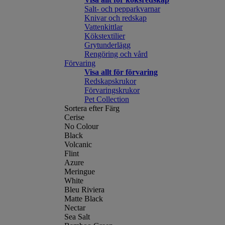
Salt- och pepparkvarnar
Knivar och redskap
Vattenkittlar
Kökstextilier
Grytunderlägg
Rengöring och vård
Förvaring
Visa allt för förvaring
Redskapskrukor
Förvaringskrukor
Pet Collection
Sortera efter Färg
Cerise
No Colour
Black
Volcanic
Flint
Azure
Meringue
White
Bleu Riviera
Matte Black
Nectar
Sea Salt