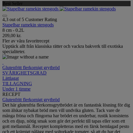
Best Seller
4,3 out of 5 Customer Rating
Stapelbar ramekin stengods
8 cm - 0.2L
209,00 kr.
Fler av våra favoritrecept
Upptäck allt från klassiska rätter och vackra bakverk till exotiska
specialiteter.
Glutenfritt flerkornigt grytbröd
SVÅRIGHETSGRAD
Lättlagat
TILLAGNING
Under 1 timme
RECEPT
Glutenfritt flerkornigt grytbröd
Det här glutenfria flerkornsgrytbrödet är en fantastisk lösning för dig
som älskar nybakat bröd men vill undvika gluten. Tack vare de
många fröna och flingorna har brödet en underbar, rustik konsistens
och en djup, nötig smak som gör det perfekt till tapas eller som ett
gott mellanmål. Receptet kompletteras med en färsk hemlagad pesto
och ett krämigt pålägg med soltorkade tomater, så att du har det