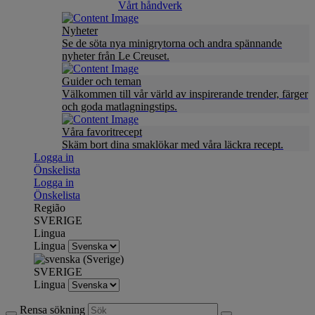
Vårt håndverk
Nyheter
Se de söta nya minigrytorna och andra spännande
nyheter från Le Creuset.
Guider och teman
Välkommen till vår värld av inspirerande trender, färger
och goda matlagningstips.
Våra favoritrecept
Skäm bort dina smaklökar med våra läckra recept.
Logga in
Önskelista
Logga in
Önskelista
Região
SVERIGE
Lingua
Lingua
SVERIGE
Lingua
Rensa sökning