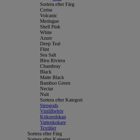
Sortera efter Färg
Cerise
Volcanic
Meringue
Shell Pink
White
Azure
Deep Teal
Flint
Sea Salt
Bleu Riviera
Chambray
Black
Matte Black
Bamboo Green
Nectar
Nuit
Sortera efter Kategori
Stengods
Vintillbehör
Köksredskap
Vattenkokare
Textilier
Sortera efter Färg
Sortera efter Kategori