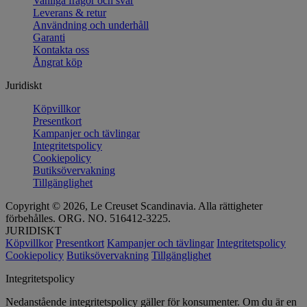
Vanliga frågor och svar
Leverans & retur
Användning och underhåll
Garanti
Kontakta oss
Ångrat köp
Juridiskt
Köpvillkor
Presentkort
Kampanjer och tävlingar
Integritetspolicy
Cookiepolicy
Butiksövervakning
Tillgänglighet
Copyright © 2026, Le Creuset Scandinavia. Alla rättigheter
förbehålles. ORG. NO. 516412-3225.
JURIDISKT
Köpvillkor
Presentkort
Kampanjer och tävlingar
Integritetspolicy
Cookiepolicy
Butiksövervakning
Tillgänglighet
Integritetspolicy
Nedanstående integritetspolicy gäller för konsumenter. Om du är en