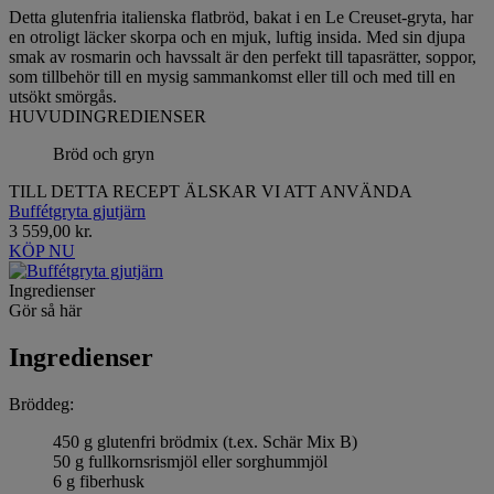
Detta glutenfria italienska flatbröd, bakat i en Le Creuset-gryta, har
en otroligt läcker skorpa och en mjuk, luftig insida. Med sin djupa
smak av rosmarin och havssalt är den perfekt till tapasrätter, soppor,
som tillbehör till en mysig sammankomst eller till och med till en
utsökt smörgås.
HUVUDINGREDIENSER
Bröd och gryn
TILL DETTA RECEPT ÄLSKAR VI ATT ANVÄNDA
Buffétgryta gjutjärn
3 559,00 kr.
KÖP NU
Ingredienser
Gör så här
Ingredienser
Bröddeg:
450 g glutenfri brödmix (t.ex. Schär Mix B)
50 g fullkornsrismjöl eller sorghummjöl
6 g fiberhusk