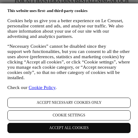
FÖR ATT HANTERA DINA BESTÄLLNINGAR OCH
ERBJUDA DIG VÅRA PRODUKTER, VÅRA
This website uses first- and third-party cookies
TJÄNSTER OCH VÅR HJÄLP
Vi kommer att använda dina uppgifter för att hantera vårt
Cookies help us give you a better experience on Le Creuset,
avtalsförhållande till dig, dina produktköp via webbplatsen
personalise content and ads, and analyse our traffic. We also
och/eller i våra Le Creuset butiker, användning av
share information about your use of our site with our
webbplatsen samt all service som erbjuds efter avslutat köp
advertising and analytics partners.
eller ditt eventuella deltagande i tävlingar. Vi kanske måste
bearbeta vissa uppgifter om dig i administrativt syfte i
“Necessary Cookies” cannot be disabled since they
samband med vårt avtalsförhållande till dig, t. ex. bland annat
support web functionalities, but you can consent to all the other
bokföring, fakturering och revision, verifiering av kontokort,
uses above (preferences, statistics and marketing cookies) by
bedrägerikontroll, trygghet, säkerhet, systemtest, underhåll
clicking “Accept all cookies”, or click “Cookie settings”, where
you manage each cookie category, or “Accept necessary
och statistisk analys m.m. Emellanåt kan det hända att vi
cookies only”, so that no other category of cookies will be
måste kontakta dig på grund av administrativa eller
installed.
verksamhetsmässiga skäl. Till exempel för att skicka dig
information om ditt köp. Vi kommer också att använda dina
Check our
Cookie Policy
.
uppgifter för att svara på förfrågningar som du skickar via vår
webbplats eller genom andra kanaler. Sådan bearbetning
bygger på ett avtalsfäst utförande av våra e-handelstjänster.
ACCEPT NECESSARY COOKIES ONLY
FÖR ATT INFORMERA DIG OM LE CREUSETS
PRODUKTNYHETER OCH ERBJUDANDEN
COOKIE SETTINGS
Om du har samtyckt till att vi gör det (till exempel genom att
prenumerera på vårt nyhetsbrev när du skapar ett konto på
ACCEPT ALL COOKIES
webbplatsen), skickar vi dig marknadsföringskommunikation
och nyheter om initiativ relaterade till Le Creuset som