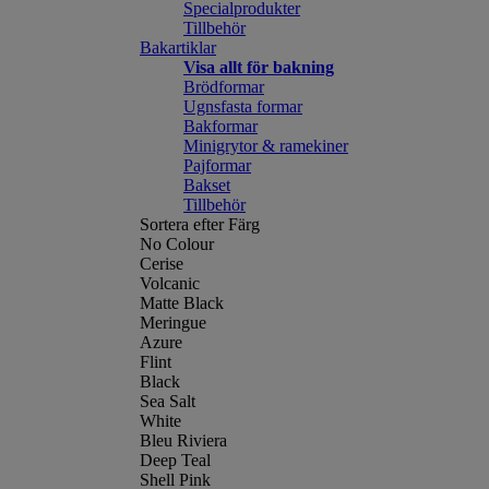
Specialprodukter
Tillbehör
Bakartiklar
Visa allt för bakning
Brödformar
Ugnsfasta formar
Bakformar
Minigrytor & ramekiner
Pajformar
Bakset
Tillbehör
Sortera efter Färg
No Colour
Cerise
Volcanic
Matte Black
Meringue
Azure
Flint
Black
Sea Salt
White
Bleu Riviera
Deep Teal
Shell Pink