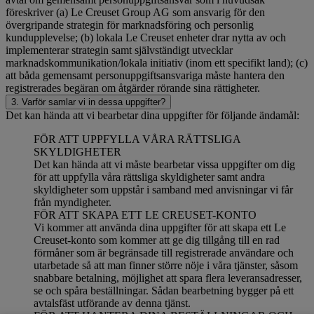
föreskriver (a) Le Creuset Group AG som ansvarig för den
övergripande strategin för marknadsföring och personlig
kundupplevelse; (b) lokala Le Creuset enheter drar nytta av och
implementerar strategin samt självständigt utvecklar
marknadskommunikation/lokala initiativ (inom ett specifikt land); (c)
att båda gemensamt personuppgiftsansvariga måste hantera den
registrerades begäran om åtgärder rörande sina rättigheter.
3. Varför samlar vi in dessa uppgifter?
Det kan hända att vi bearbetar dina uppgifter för följande ändamål:
FÖR ATT UPPFYLLA VÅRA RÄTTSLIGA
SKYLDIGHETER
Det kan hända att vi måste bearbetar vissa uppgifter om dig
för att uppfylla våra rättsliga skyldigheter samt andra
skyldigheter som uppstår i samband med anvisningar vi får
från myndigheter.
FÖR ATT SKAPA ETT LE CREUSET-KONTO
Vi kommer att använda dina uppgifter för att skapa ett Le
Creuset-konto som kommer att ge dig tillgång till en rad
förmåner som är begränsade till registrerade användare och
utarbetade så att man finner större nöje i våra tjänster, såsom
snabbare betalning, möjlighet att spara flera leveransadresser,
se och spåra beställningar. Sådan bearbetning bygger på ett
avtalsfäst utförande av denna tjänst.