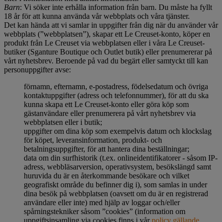
Barn
: Vi söker inte erhålla information från barn. Du måste ha fyllt
18 år för att kunna använda vår webbplats och våra tjänster.
Det kan hända att vi samlar in uppgifter från dig när du använder vår
webbplats (”webbplatsen”), skapar ett Le Creuset-konto, köper en
produkt från Le Creuset via webbplatsen eller i våra Le Creuset-
butiker (Sganture Boutique och Outlet butik) eller prenumererar på
vårt nyhetsbrev. Beroende på vad du begärt eller samtyckt till kan
personuppgifter avse:
förnamn, efternamn, e-postadress, födelsedatum och övriga
kontaktuppgifter (adress och telefonnummer), för att du ska
kunna skapa ett Le Creuset-konto eller göra köp som
gästanvändare eller prenumerera på vårt nyhetsbrev via
webbplatsen eller i butik;
uppgifter om dina köp som exempelvis datum och klockslag
för köpet, leveransinformation, produkt- och
betalningsuppgifter, för att hantera dina beställningar;
data om din surfhistorik (t.ex. onlineidentifikatorer - såsom IP-
adress, webbläsarversion, operativsystem, besökslängd samt
huruvida du är en återkommande besökare och vilket
geografiskt område du befinner dig i), som samlas in under
dina besök på webbplatsen (oavsett om du är en registrerad
användare eller inte) med hjälp av loggar och/eller
spårningstekniker såsom ”cookies” (information om
uppgiftsinsamling via cookies finns i vår
policy gällande