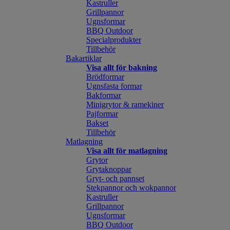
Kastruller
Grillpannor
Ugnsformar
BBQ Outdoor
Specialprodukter
Tillbehör
Bakartiklar
Visa allt för bakning
Brödformar
Ugnsfasta formar
Bakformar
Minigrytor & ramekiner
Pajformar
Bakset
Tillbehör
Matlagning
Visa allt för matlagning
Grytor
Grytaknoppar
Gryt- och pannset
Stekpannor och wokpannor
Kastruller
Grillpannor
Ugnsformar
BBQ Outdoor