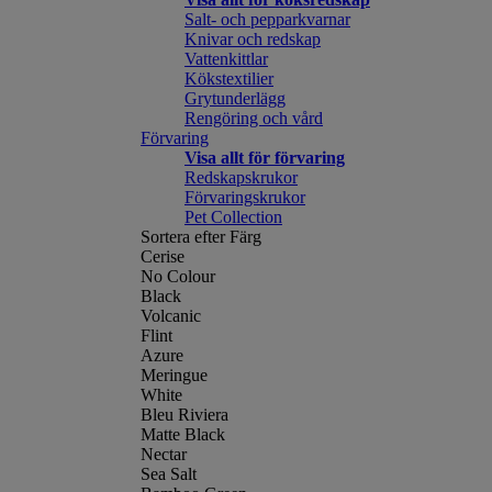
Salt- och pepparkvarnar
Knivar och redskap
Vattenkittlar
Kökstextilier
Grytunderlägg
Rengöring och vård
Förvaring
Visa allt för förvaring
Redskapskrukor
Förvaringskrukor
Pet Collection
Sortera efter Färg
Cerise
No Colour
Black
Volcanic
Flint
Azure
Meringue
White
Bleu Riviera
Matte Black
Nectar
Sea Salt