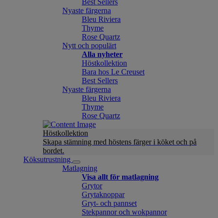
Best Sellers
Nyaste färgerna
Bleu Riviera
Thyme
Rose Quartz
Nytt och populärt
Alla nyheter
Höstkollektion
Bara hos Le Creuset
Best Sellers
Nyaste färgerna
Bleu Riviera
Thyme
Rose Quartz
Höstkollektion
Skapa stämning med höstens färger i köket och på
bordet.
Köksutrustning
Matlagning
Visa allt för matlagning
Grytor
Grytaknoppar
Gryt- och pannset
Stekpannor och wokpannor