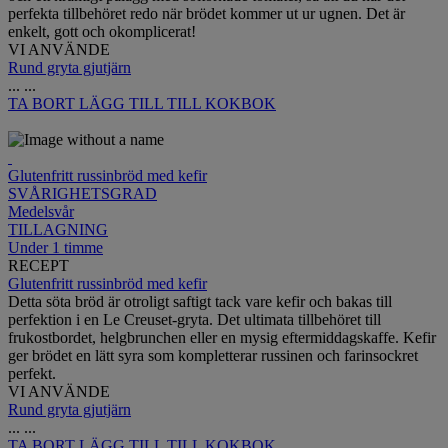
perfekta tillbehöret redo när brödet kommer ut ur ugnen. Det är
enkelt, gott och okomplicerat!
VI ANVÄNDE
Rund gryta gjutjärn
...
...
TA BORT
LÄGG TILL TILL KOKBOK
Glutenfritt russinbröd med kefir
SVÅRIGHETSGRAD
Medelsvår
TILLAGNING
Under 1 timme
RECEPT
Glutenfritt russinbröd med kefir
Detta söta bröd är otroligt saftigt tack vare kefir och bakas till
perfektion i en Le Creuset-gryta. Det ultimata tillbehöret till
frukostbordet, helgbrunchen eller en mysig eftermiddagskaffe. Kefir
ger brödet en lätt syra som kompletterar russinen och farinsockret
perfekt.
VI ANVÄNDE
Rund gryta gjutjärn
...
...
TA BORT
LÄGG TILL TILL KOKBOK