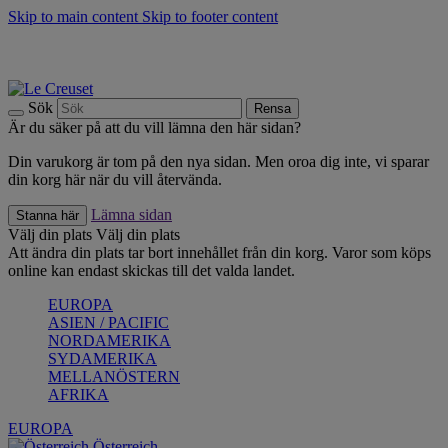
Skip to main content
Skip to footer content
Upptäck säsongens nyheter |
Shoppa nu
Anmäl dig till vårt nyhetsbrev och spara 10 % på ditt första köp.*
Fri frakt vid köp över 499 kr.
Sök
Rensa
Är du säker på att du vill lämna den här sidan?
Din varukorg är tom på den nya sidan. Men oroa dig inte, vi sparar
din korg här när du vill återvända.
Lämna sidan
Stanna här
Välj din plats
Välj din plats
Att ändra din plats tar bort innehållet från din korg. Varor som köps
online kan endast skickas till det valda landet.
EUROPA
ASIEN / PACIFIC
NORDAMERIKA
SYDAMERIKA
MELLANÖSTERN
AFRIKA
EUROPA
Österreich