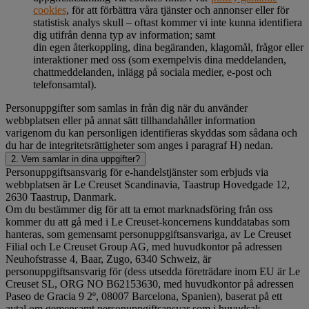
cookies
, för att förbättra våra tjänster och annonser eller för
statistisk analys skull – oftast kommer vi inte kunna identifiera
dig utifrån denna typ av information; samt
din egen återkoppling, dina begäranden, klagomål, frågor eller
interaktioner med oss (som exempelvis dina meddelanden,
chattmeddelanden, inlägg på sociala medier, e-post och
telefonsamtal).
Personuppgifter som samlas in från dig när du använder
webbplatsen eller på annat sätt tillhandahåller information
varigenom du kan personligen identifieras skyddas som sådana och
du har de integritetsrättigheter som anges i paragraf H) nedan.
2. Vem samlar in dina uppgifter?
Personuppgiftsansvarig för e-handelstjänster som erbjuds via
webbplatsen är Le Creuset Scandinavia, Taastrup Hovedgade 12,
2630 Taastrup, Danmark.
Om du bestämmer dig för att ta emot marknadsföring från oss
kommer du att gå med i Le Creuset-koncernens kunddatabas som
hanteras, som gemensamt personuppgiftsansvariga, av Le Creuset
Filial och Le Creuset Group AG, med huvudkontor på adressen
Neuhofstrasse 4, Baar, Zugo, 6340 Schweiz, är
personuppgiftsansvarig för (dess utsedda företrädare inom EU är Le
Creuset SL, ORG NO B62153630, med huvudkontor på adressen
Paseo de Gracia 9 2º, 08007 Barcelona, Spanien), baserat på ett
avtal om gemensamt personuppgiftsansvar som i huvudsak