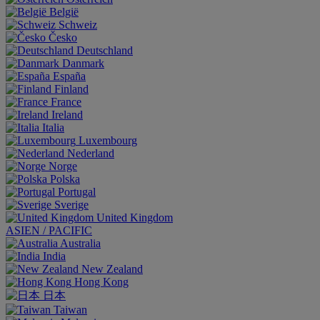
België
Schweiz
Česko
Deutschland
Danmark
España
Finland
France
Ireland
Italia
Luxembourg
Nederland
Norge
Polska
Portugal
Sverige
United Kingdom
ASIEN / PACIFIC
Australia
India
New Zealand
Hong Kong
日本
Taiwan