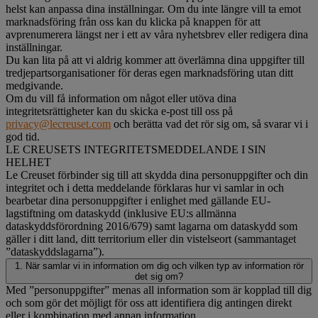
helst kan anpassa dina inställningar. Om du inte längre vill ta emot
marknadsföring från oss kan du klicka på knappen för att
avprenumerera längst ner i ett av våra nyhetsbrev eller redigera dina
inställningar.
Du kan lita på att vi aldrig kommer att överlämna dina uppgifter till
tredjepartsorganisationer för deras egen marknadsföring utan ditt
medgivande.
Om du vill få information om något eller utöva dina
integritetsrättigheter kan du skicka e-post till oss på
privacy@lecreuset.com
och berätta vad det rör sig om, så svarar vi i
god tid.
LE CREUSETS INTEGRITETSMEDDELANDE I SIN
HELHET
Le Creuset förbinder sig till att skydda dina personuppgifter och din
integritet och i detta meddelande förklaras hur vi samlar in och
bearbetar dina personuppgifter i enlighet med gällande EU-
lagstiftning om dataskydd (inklusive EU:s allmänna
dataskyddsförordning 2016/679) samt lagarna om dataskydd som
gäller i ditt land, ditt territorium eller din vistelseort (sammantaget
”dataskyddslagarna”).
1. När samlar vi in information om dig och vilken typ av information rör
det sig om?
Med ”personuppgifter” menas all information som är kopplad till dig
och som gör det möjligt för oss att identifiera dig antingen direkt
eller i kombination med annan information.