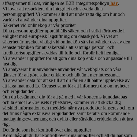
affärspartner till oss, vänligen se B2B-integritetspolicyn
här
.
Vi lovar att respektera din integritet och skydda dina
personuppgifter! Vi kommer alltid att underrätta dig om hur och
varför vi använder dina uppgifter.
Säkerhet vid onlineköp är vår prioritet
Dina personuppgifter upprätthålls säkert och i strikt förtroende i
enlighet med europeisk lagstiftning om dataskydd. Vi vet att
säkerhet är mycket viktigt vid onlineköp så vi använder oss av den
senaste tekniken för att säkerställa att samtliga person- och
kreditkortsuppgifter skyddas till fullo och förblir helt hemliga.
Vi använder uppgifter för att göra dina köp enkla och anpassade till
just dig
Vi analyserar hur användare använder vår webbplats och våra
tjänster för att göra saker enklare och alltjämt mer intressanta.
Vi använder data för att se till att du får en allt bättre upplevelse av
att laga mat med Le Creuset samt för att informera dig om nyheter
och erbjudanden.
Om du bestämmer dig för att gå med i vår koncerns kunddatabas
och ta emot Le Creusets nyhetsbrev, kommer vi att skicka dig
särskild information och meddela när nya produkter lanseras och om
det finns några exklusiva erbjudanden samt berätta om kommande
matlagningsevenemang och dylikt eller särskilda erbjudanden åt just
dig.
Det är du som har kontroll över dina uppgifter
Kom ihåg att du har kontroll över dina uppgifter och att du när som