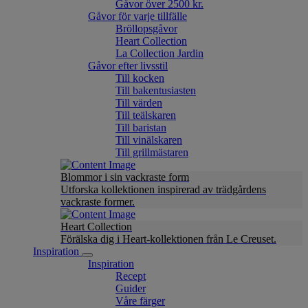
Gåvor över 2500 kr.
Gåvor för varje tillfälle
Bröllopsgåvor
Heart Collection
La Collection Jardin
Gåvor efter livsstil
Till kocken
Till bakentusiasten
Till värden
Till teälskaren
Till baristan
Till vinälskaren
Till grillmästaren
Blommor i sin vackraste form
Utforska kollektionen inspirerad av trädgårdens
vackraste former.
Heart Collection
Förälska dig i Heart-kollektionen från Le Creuset.
Inspiration
Inspiration
Recept
Guider
Våre färger