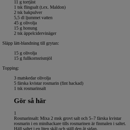
11 g torrjäst
1 tsk flingsalt (t.ex. Maldon)
2 tsk bakpulver
5,5 dl ljummet vatten
45 g olivolja
15 g honung
2 tsk äppelcidervinäger
Släpp lätt-blandning till grytan:
15 g olivolja
15 g fullkornsrismjöl
Topping:
3 matskedar olivolja
5 färska kvistar rosmarin (fint hackad)
1 tsk rosmarinsalt
Gör så här
1
Rosmarinsalt: Mixa 2 msk grovt salt och 5–7 färska kvistar
rosmarin i en minihackare tills rosmarinen är finmalen i saltet.
Häll saltet i en liten skål och ställ den åt sidan.