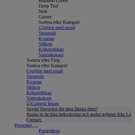
Bamboo Green
Deep Teal
Nuit
Garnet
Sortera efter Kategori
Gjutjärn med emalj
Stengods
Kvarnar
Silikon
Köksredskap
Vattenkokare
Sortera efter Färg
Sortera efter Kategori
Gjutjärn med emalj
Stengods
Kvarnar
Silikon
Köksredskap
Vattenkokare
Snygg förvaring för dina färska örter!
Spana in de fina örtkrukorna och andra nyheter från Le
Creuset.
Presenter
Presentkort