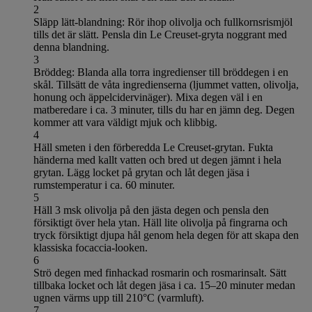
2
Släpp lätt-blandning: Rör ihop olivolja och fullkornsrismjöl
tills det är slätt. Pensla din Le Creuset-gryta noggrant med
denna blandning.
3
Bröddeg: Blanda alla torra ingredienser till bröddegen i en
skål. Tillsätt de våta ingredienserna (ljummet vatten, olivolja,
honung och äppelcidervinäger). Mixa degen väl i en
matberedare i ca. 3 minuter, tills du har en jämn deg. Degen
kommer att vara väldigt mjuk och klibbig.
4
Häll smeten i den förberedda Le Creuset-grytan. Fukta
händerna med kallt vatten och bred ut degen jämnt i hela
grytan. Lägg locket på grytan och låt degen jäsa i
rumstemperatur i ca. 60 minuter.
5
Häll 3 msk olivolja på den jästa degen och pensla den
försiktigt över hela ytan. Häll lite olivolja på fingrarna och
tryck försiktigt djupa hål genom hela degen för att skapa den
klassiska focaccia-looken.
6
Strö degen med finhackad rosmarin och rosmarinsalt. Sätt
tillbaka locket och låt degen jäsa i ca. 15–20 minuter medan
ugnen värms upp till 210°C (varmluft).
7