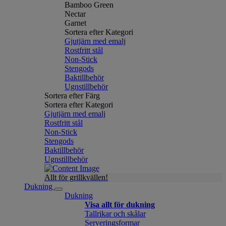
Bamboo Green
Nectar
Garnet
Sortera efter Kategori
Gjutjärn med emalj
Rostfritt stål
Non-Stick
Stengods
Baktillbehör
Ugnstillbehör
Sortera efter Färg
Sortera efter Kategori
Gjutjärn med emalj
Rostfritt stål
Non-Stick
Stengods
Baktillbehör
Ugnstillbehör
Allt för grillkvällen!
Dukning
Dukning
Visa allt för dukning
Tallrikar och skålar
Serveringsformar