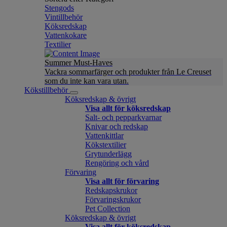
Stengods
Vintillbehör
Köksredskap
Vattenkokare
Textilier
Summer Must-Haves
Vackra sommarfärger och produkter från Le Creuset
som du inte kan vara utan.
Kökstillbehör
Köksredskap & övrigt
Visa allt för köksredskap
Salt- och pepparkvarnar
Knivar och redskap
Vattenkittlar
Kökstextilier
Grytunderlägg
Rengöring och vård
Förvaring
Visa allt för förvaring
Redskapskrukor
Förvaringskrukor
Pet Collection
Köksredskap & övrigt
Visa allt för köksredskap