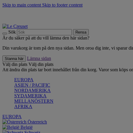
Skip to main content
Skip to footer content
Upptäck säsongens nyheter |
Shoppa nu
Anmäl dig till vårt nyhetsbrev och spara 10 % på ditt första köp.*
Fri frakt vid köp över 499 kr.
Sök
Rensa
Är du säker på att du vill lämna den här sidan?
Din varukorg är tom på den nya sidan. Men oroa dig inte, vi sparar din
Lämna sidan
Stanna här
Välj din plats
Välj din plats
Att ändra din plats tar bort innehållet från din korg. Varor som köps on
EUROPA
ASIEN / PACIFIC
NORDAMERIKA
SYDAMERIKA
MELLANÖSTERN
AFRIKA
EUROPA
Österreich
België
Schweiz