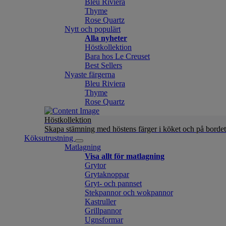
Bleu Riviera
Thyme
Rose Quartz
Nytt och populärt
Alla nyheter
Höstkollektion
Bara hos Le Creuset
Best Sellers
Nyaste färgerna
Bleu Riviera
Thyme
Rose Quartz
Höstkollektion
Skapa stämning med höstens färger i köket och på bordet
Köksutrustning
Matlagning
Visa allt för matlagning
Grytor
Grytaknoppar
Gryt- och pannset
Stekpannor och wokpannor
Kastruller
Grillpannor
Ugnsformar