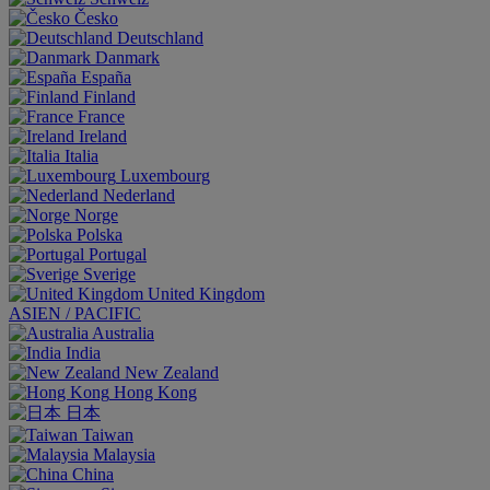
Česko
Deutschland
Danmark
España
Finland
France
Ireland
Italia
Luxembourg
Nederland
Norge
Polska
Portugal
Sverige
United Kingdom
ASIEN / PACIFIC
Australia
India
New Zealand
Hong Kong
日本
Taiwan
Malaysia
China