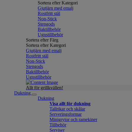
Sortera efter Kategori
Gjutjärn med emalj
Rostfritt stål
Non-Stick
Stengods
Baktillbehör
Ugnstillbehör
Sortera efter Färg
Sortera efter Kategori
Gjutjärn med emalj
Rostfritt stål
Non-Stick
Stengods
Baktillbehör
Ugnstillbehör
Allt för grillkvällen!
Dukning
Dukning
Visa allt för dukning
Tallrikar och skålar
Serveringsformar
Minigrytor och ramekiner
Tillbehör
Serviser