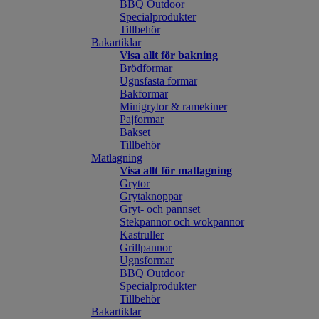
BBQ Outdoor
Specialprodukter
Tillbehör
Bakartiklar
Visa allt för bakning
Brödformar
Ugnsfasta formar
Bakformar
Minigrytor & ramekiner
Pajformar
Bakset
Tillbehör
Matlagning
Visa allt för matlagning
Grytor
Grytaknoppar
Gryt- och pannset
Stekpannor och wokpannor
Kastruller
Grillpannor
Ugnsformar
BBQ Outdoor
Specialprodukter
Tillbehör
Bakartiklar