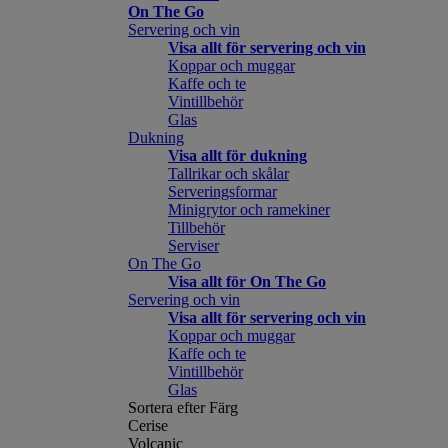
On The Go
Servering och vin
Visa allt för servering och vin
Koppar och muggar
Kaffe och te
Vintillbehör
Glas
Dukning
Visa allt för dukning
Tallrikar och skålar
Serveringsformar
Minigrytor och ramekiner
Tillbehör
Serviser
On The Go
Visa allt för On The Go
Servering och vin
Visa allt för servering och vin
Koppar och muggar
Kaffe och te
Vintillbehör
Glas
Sortera efter Färg
Cerise
Volcanic