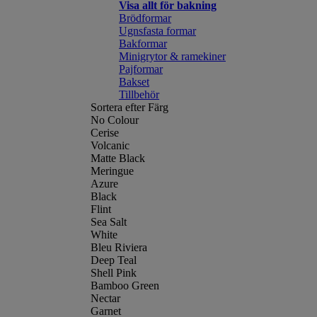
Visa allt för bakning
Brödformar
Ugnsfasta formar
Bakformar
Minigrytor & ramekiner
Pajformar
Bakset
Tillbehör
Sortera efter Färg
No Colour
Cerise
Volcanic
Matte Black
Meringue
Azure
Black
Flint
Sea Salt
White
Bleu Riviera
Deep Teal
Shell Pink
Bamboo Green
Nectar
Garnet