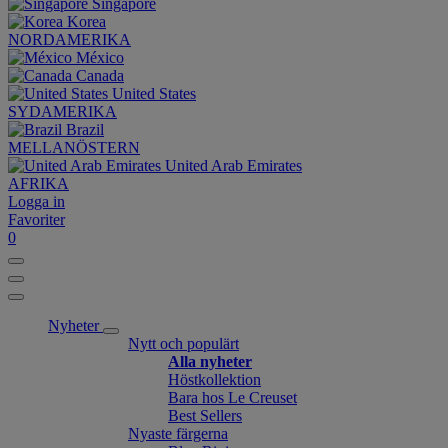
Singapore
Korea
NORDAMERIKA
México
Canada
United States
SYDAMERIKA
Brazil
MELLANÖSTERN
United Arab Emirates
AFRIKA
Logga in
Favoriter
0
Nyheter
Nytt och populärt
Alla nyheter
Höstkollektion
Bara hos Le Creuset
Best Sellers
Nyaste färgerna