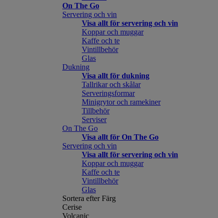
On The Go
Servering och vin
Visa allt för servering och vin
Koppar och muggar
Kaffe och te
Vintillbehör
Glas
Dukning
Visa allt för dukning
Tallrikar och skålar
Serveringsformar
Minigrytor och ramekiner
Tillbehör
Serviser
On The Go
Visa allt för On The Go
Servering och vin
Visa allt för servering och vin
Koppar och muggar
Kaffe och te
Vintillbehör
Glas
Sortera efter Färg
Cerise
Volcanic