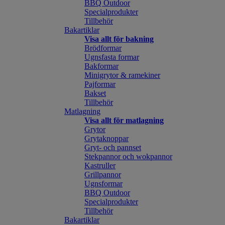
BBQ Outdoor
Specialprodukter
Tillbehör
Bakartiklar
Visa allt för bakning
Brödformar
Ugnsfasta formar
Bakformar
Minigrytor & ramekiner
Pajformar
Bakset
Tillbehör
Matlagning
Visa allt för matlagning
Grytor
Grytaknoppar
Gryt- och pannset
Stekpannor och wokpannor
Kastruller
Grillpannor
Ugnsformar
BBQ Outdoor
Specialprodukter
Tillbehör
Bakartiklar