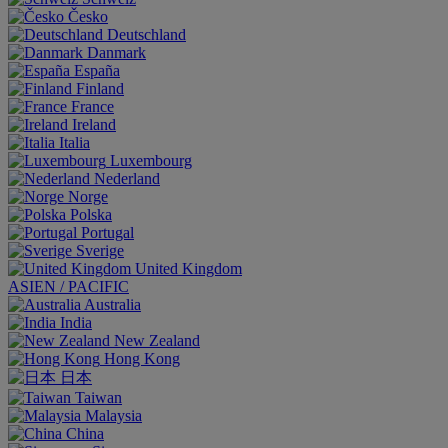
Česko
Deutschland
Danmark
España
Finland
France
Ireland
Italia
Luxembourg
Nederland
Norge
Polska
Portugal
Sverige
United Kingdom
ASIEN / PACIFIC
Australia
India
New Zealand
Hong Kong
日本
Taiwan
Malaysia
China