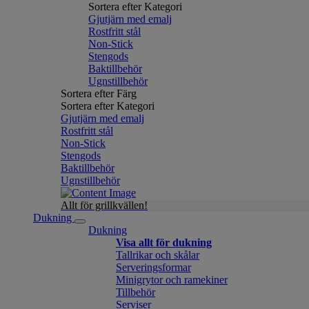
Sortera efter Kategori
Gjutjärn med emalj
Rostfritt stål
Non-Stick
Stengods
Baktillbehör
Ugnstillbehör
Sortera efter Färg
Sortera efter Kategori
Gjutjärn med emalj
Rostfritt stål
Non-Stick
Stengods
Baktillbehör
Ugnstillbehör
Allt för grillkvällen!
Dukning
Dukning
Visa allt för dukning
Tallrikar och skålar
Serveringsformar
Minigrytor och ramekiner
Tillbehör
Serviser