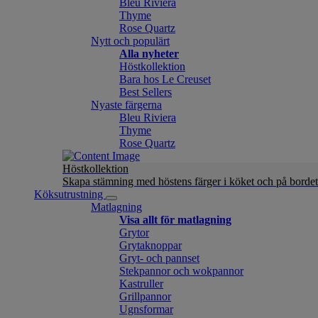
Bleu Riviera
Thyme
Rose Quartz
Nytt och populärt
Alla nyheter
Höstkollektion
Bara hos Le Creuset
Best Sellers
Nyaste färgerna
Bleu Riviera
Thyme
Rose Quartz
Höstkollektion
Skapa stämning med höstens färger i köket och på bordet
Köksutrustning
Matlagning
Visa allt för matlagning
Grytor
Grytaknoppar
Gryt- och pannset
Stekpannor och wokpannor
Kastruller
Grillpannor
Ugnsformar