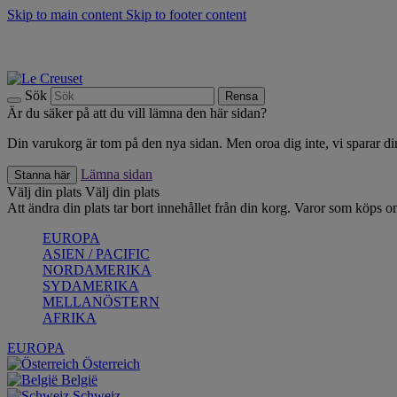
Skip to main content
Skip to footer content
Upptäck säsongens nyheter |
Shoppa nu
Anmäl dig till vårt nyhetsbrev och spara 10 % på ditt första köp.*
Fri frakt vid köp över 499 kr.
Sök
Rensa
Är du säker på att du vill lämna den här sidan?
Din varukorg är tom på den nya sidan. Men oroa dig inte, vi sparar din
Lämna sidan
Stanna här
Välj din plats
Välj din plats
Att ändra din plats tar bort innehållet från din korg. Varor som köps on
EUROPA
ASIEN / PACIFIC
NORDAMERIKA
SYDAMERIKA
MELLANÖSTERN
AFRIKA
EUROPA
Österreich
België
Schweiz