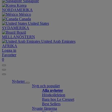
Singapore
Korea
NORDAMERIKA
México
Canada
United States
SYDAMERIKA
Brazil
MELLANÖSTERN
United Arab Emirates
AFRIKA
Logga in
Favoriter
0
Nyheter
Nytt och populärt
Alla nyheter
Höstkollektion
Bara hos Le Creuset
Best Sellers
Nyaste färgerna