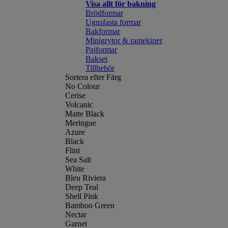
Visa allt för bakning
Brödformar
Ugnsfasta formar
Bakformar
Minigrytor & ramekiner
Pajformar
Bakset
Tillbehör
Sortera efter Färg
No Colour
Cerise
Volcanic
Matte Black
Meringue
Azure
Black
Flint
Sea Salt
White
Bleu Riviera
Deep Teal
Shell Pink
Bamboo Green
Nectar
Garnet