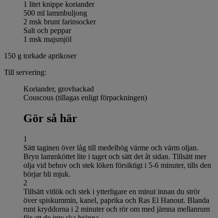
1 litet knippe koriander
500 ml lammbuljong
2 msk brunt farinsocker
Salt och peppar
1 msk majsmjöl
150 g torkade aprikoser
Till servering:
Koriander, grovhackad
Couscous (tillagas enligt förpackningen)
Gör så här
1
Sätt taginen över låg till medelhög värme och värm oljan.
Bryn lammköttet lite i taget och sätt det åt sidan. Tillsätt mer
olja vid behov och stek löken försiktigt i 5-6 minuter, tills den
börjar bli mjuk.
2
Tillsätt vitlök och stek i ytterligare en minut innan du strör
över spiskummin, kanel, paprika och Ras El Hanout. Blanda
runt kryddorna i 2 minuter och rör om med jämna mellanrum
för att de inte ska bränna.