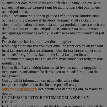
Vi använder data för att se till att du får en allt bättre upplevelse av
att laga mat med Le Creuset samt för att informera dig om nyheter
och erbjudanden.
Om du bestämmer dig för att gå med i vår koncerns kunddatabas
och ta emot Le Creusets nyhetsbrev, kommer vi att skicka dig
särskild information och meddela när nya produkter lanseras och om
det finns några exklusiva erbjudanden samt berätta om kommande
matlagningsevenemang och dylikt eller särskilda erbjudanden åt just
dig.
Det är du som har kontroll över dina uppgifter
Kom ihåg att du har kontroll över dina uppgifter och att du när som
helst kan anpassa dina inställningar. Om du inte längre vill ta emot
marknadsföring från oss kan du klicka på knappen för att
avprenumerera längst ner i ett av våra nyhetsbrev eller redigera dina
inställningar.
Du kan lita på att vi aldrig kommer att överlämna dina uppgifter till
tredjepartsorganisationer för deras egen marknadsföring utan ditt
medgivande.
Om du vill få information om något eller utöva dina
integritetsrättigheter kan du skicka e-post till oss på
privacy@lecreuset.com
och berätta vad det rör sig om, så svarar vi i
god tid.
LE CREUSETS INTEGRITETSMEDDELANDE I SIN
HELHET
Le Creuset förbinder sig till att skydda dina personuppgifter och din