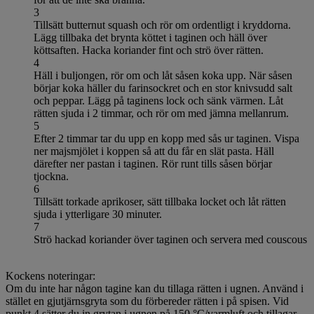
3
Tillsätt butternut squash och rör om ordentligt i kryddorna.
Lägg tillbaka det brynta köttet i taginen och häll över
köttsaften. Hacka koriander fint och strö över rätten.
4
Häll i buljongen, rör om och låt såsen koka upp. När såsen
börjar koka häller du farinsockret och en stor knivsudd salt
och peppar. Lägg på taginens lock och sänk värmen. Låt
rätten sjuda i 2 timmar, och rör om med jämna mellanrum.
5
Efter 2 timmar tar du upp en kopp med sås ur taginen. Vispa
ner majsmjölet i koppen så att du får en slät pasta. Häll
därefter ner pastan i taginen. Rör runt tills såsen börjar
tjockna.
6
Tillsätt torkade aprikoser, sätt tillbaka locket och låt rätten
sjuda i ytterligare 30 minuter.
7
Strö hackad koriander över taginen och servera med couscous
Kockens noteringar:
Om du inte har någon tagine kan du tillaga rätten i ugnen. Använd i
stället en gjutjärnsgryta som du förbereder rätten i på spisen. Vid
punkt 4 sätter du in grytan i ugnen på 150 °C/varmluft och tillagar