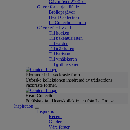
Gåvor över 2500 kr.
Gåvor för varje tillfälle
Bröllopsgåvor
Heart Collection
La Collection Jardin
Gåvor efter livsstil
Till kocken
Till bakentusiasten
Till värden
Till teälskaren
Till baristan
Till vinälskaren
Till grillmästaren
Blommor i sin vackraste form
Utforska kollektionen inspirerad av trädgårdens
vackraste former.
Heart Collection
Förälska dig i Heart-kollektionen från Le Creuset.
Inspiration
Inspiration
Recept
Guider
Våre färger