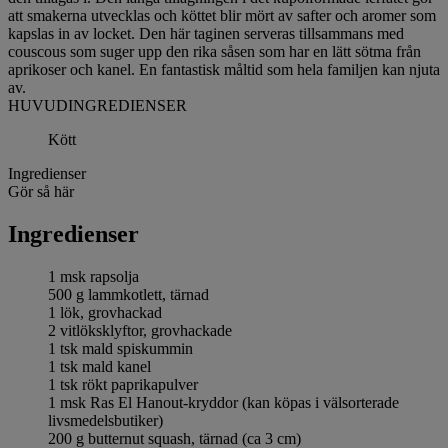
att smakerna utvecklas och köttet blir mört av safter och aromer som
kapslas in av locket. Den här taginen serveras tillsammans med
couscous som suger upp den rika såsen som har en lätt sötma från
aprikoser och kanel. En fantastisk måltid som hela familjen kan njuta
av.
HUVUDINGREDIENSER
Kött
Ingredienser
Gör så här
Ingredienser
1 msk rapsolja
500 g lammkotlett, tärnad
1 lök, grovhackad
2 vitlöksklyftor, grovhackade
1 tsk mald spiskummin
1 tsk mald kanel
1 tsk rökt paprikapulver
1 msk Ras El Hanout-kryddor (kan köpas i välsorterade
livsmedelsbutiker)
200 g butternut squash, tärnad (ca 3 cm)