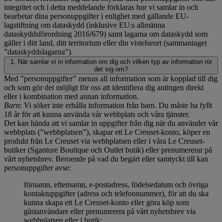
integritet och i detta meddelande förklaras hur vi samlar in och
bearbetar dina personuppgifter i enlighet med gällande EU-
lagstiftning om dataskydd (inklusive EU:s allmänna
dataskyddsförordning 2016/679) samt lagarna om dataskydd som
gäller i ditt land, ditt territorium eller din vistelseort (sammantaget
”dataskyddslagarna”).
1. När samlar vi in information om dig och vilken typ av information rör
det sig om?
Med ”personuppgifter” menas all information som är kopplad till dig
och som gör det möjligt för oss att identifiera dig antingen direkt
eller i kombination med annan information.
Barn
: Vi söker inte erhålla information från barn. Du måste ha fyllt
18 år för att kunna använda vår webbplats och våra tjänster.
Det kan hända att vi samlar in uppgifter från dig när du använder vår
webbplats (”webbplatsen”), skapar ett Le Creuset-konto, köper en
produkt från Le Creuset via webbplatsen eller i våra Le Creuset-
butiker (Sganture Boutique och Outlet butik) eller prenumererar på
vårt nyhetsbrev. Beroende på vad du begärt eller samtyckt till kan
personuppgifter avse:
förnamn, efternamn, e-postadress, födelsedatum och övriga
kontaktuppgifter (adress och telefonnummer), för att du ska
kunna skapa ett Le Creuset-konto eller göra köp som
gästanvändare eller prenumerera på vårt nyhetsbrev via
webbplatsen eller i butik;