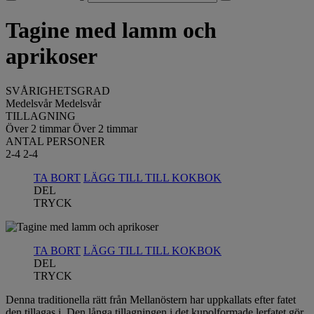
Tagine med lamm och
aprikoser
SVÅRIGHETSGRAD
Medelsvår
Medelsvår
TILLAGNING
Över 2 timmar
Över 2 timmar
ANTAL PERSONER
2-4
2-4
TA BORT
LÄGG TILL TILL KOKBOK
DEL
TRYCK
TA BORT
LÄGG TILL TILL KOKBOK
DEL
TRYCK
Denna traditionella rätt från Mellanöstern har uppkallats efter fatet
den tillagas i. Den långa tillagningen i det kupolformade lerfatet gör