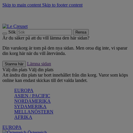
Skip to main content
Skip to footer content
Upptäck säsongens nyheter |
Shoppa nu
Anmäl dig till vårt nyhetsbrev och spara 10 % på ditt första köp.*
Fri frakt vid köp över 499 kr.
Sök
Rensa
Är du säker på att du vill lämna den här sidan?
Din varukorg är tom på den nya sidan. Men oroa dig inte, vi sparar
din korg här när du vill återvända.
Lämna sidan
Stanna här
Välj din plats
Välj din plats
Att ändra din plats tar bort innehållet från din korg. Varor som köps
online kan endast skickas till det valda landet.
EUROPA
ASIEN / PACIFIC
NORDAMERIKA
SYDAMERIKA
MELLANÖSTERN
AFRIKA
EUROPA
Österreich