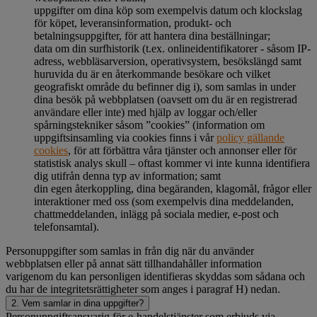
uppgifter om dina köp som exempelvis datum och klockslag
för köpet, leveransinformation, produkt- och
betalningsuppgifter, för att hantera dina beställningar;
data om din surfhistorik (t.ex. onlineidentifikatorer - såsom IP-
adress, webbläsarversion, operativsystem, besökslängd samt
huruvida du är en återkommande besökare och vilket
geografiskt område du befinner dig i), som samlas in under
dina besök på webbplatsen (oavsett om du är en registrerad
användare eller inte) med hjälp av loggar och/eller
spårningstekniker såsom ”cookies” (information om
uppgiftsinsamling via cookies finns i vår
policy gällande
cookies
, för att förbättra våra tjänster och annonser eller för
statistisk analys skull – oftast kommer vi inte kunna identifiera
dig utifrån denna typ av information; samt
din egen återkoppling, dina begäranden, klagomål, frågor eller
interaktioner med oss (som exempelvis dina meddelanden,
chattmeddelanden, inlägg på sociala medier, e-post och
telefonsamtal).
Personuppgifter som samlas in från dig när du använder
webbplatsen eller på annat sätt tillhandahåller information
varigenom du kan personligen identifieras skyddas som sådana och
du har de integritetsrättigheter som anges i paragraf H) nedan.
2. Vem samlar in dina uppgifter?
Personuppgiftsansvarig för e-handelstjänster som erbjuds via