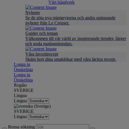
Vårt håndverk
Nyheter
Se de söta nya minigrytorna och andra spännande
nyheter från Le Creuset.
Guider och teman
Välkommen till vår värld av inspirerande trender, färger
och goda matlagningstips.
Våra favoritrecept
Skäm bort dina smaklökar med våra läckra recept.
Logga in
Önskelista
Logga in
Önskelista
Região
SVERIGE
Lingua
Lingua
SVERIGE
Lingua
Rensa sökning