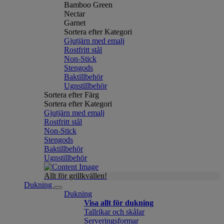
Bamboo Green
Nectar
Garnet
Sortera efter Kategori
Gjutjärn med emalj
Rostfritt stål
Non-Stick
Stengods
Baktillbehör
Ugnstillbehör
Sortera efter Färg
Sortera efter Kategori
Gjutjärn med emalj
Rostfritt stål
Non-Stick
Stengods
Baktillbehör
Ugnstillbehör
Allt för grillkvällen!
Dukning
Dukning
Visa allt för dukning
Tallrikar och skålar
Serveringsformar