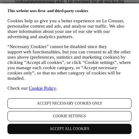
verksamhetsmässiga skäl. Till exempel för att skicka dig
information om ditt köp. Vi kommer också att använda dina
This website uses first- and third-party cookies
uppgifter för att svara på förfrågningar som du skickar via vår
webbplats eller genom andra kanaler. Sådan bearbetning
Cookies help us give you a better experience on Le Creuset,
bygger på ett avtalsfäst utförande av våra e-handelstjänster.
personalise content and ads, and analyse our traffic. We also
FÖR ATT INFORMERA DIG OM LE CREUSETS
share information about your use of our site with our
PRODUKTNYHETER OCH ERBJUDANDEN
advertising and analytics partners.
Om du har samtyckt till att vi gör det (till exempel genom att
prenumerera på vårt nyhetsbrev när du skapar ett konto på
“Necessary Cookies” cannot be disabled since they
webbplatsen), skickar vi dig marknadsföringskommunikation
support web functionalities, but you can consent to all the other
uses above (preferences, statistics and marketing cookies) by
och nyheter om initiativ relaterade till Le Creuset som
clicking “Accept all cookies”, or click “Cookie settings”, where
marknadsförs av dess dotterbolag och lokala anslutna företag
you manage each cookie category, or “Accept necessary
och samarbetspartner utifrån dina preferenser. Vi kommer att
cookies only”, so that no other category of cookies will be
kontakta dig via e-post, SMS eller sociala medier men även
installed.
med hjälp av automatiserade medel. Sådan kommunikation
kommer att beröra Le Creuset-produkter, nya
Check our
Cookie Policy
.
butiksöppningar, exklusiva evenemang, tävlingar,
undersökningar, demonstrationer organiserade av Le Creuset
eller specialerbjudanden som vi tror du gillar. Denna
ACCEPT NECESSARY COOKIES ONLY
kommunikation kan väljas ut eller anpassas efter dig baserat
på de uppgifter vi har om dig som exempelvis din plats eller
COOKIE SETTINGS
köphistorik eller vilka av våra produkter du föredrar. Vi
kommer att använda dina uppgifter för att få en bättre
ACCEPT ALL COOKIES
förståelse för dina intressen. Detta gör vår kommunikation
med dig mer personlig, relevant och intressant för dig. Det