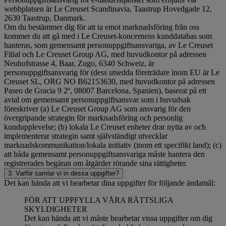
webbplatsen är Le Creuset Scandinavia, Taastrup Hovedgade 12,
2630 Taastrup, Danmark.
Om du bestämmer dig för att ta emot marknadsföring från oss
kommer du att gå med i Le Creuset-koncernens kunddatabas som
hanteras, som gemensamt personuppgiftsansvariga, av Le Creuset
Filial och Le Creuset Group AG, med huvudkontor på adressen
Neuhofstrasse 4, Baar, Zugo, 6340 Schweiz, är
personuppgiftsansvarig för (dess utsedda företrädare inom EU är Le
Creuset SL, ORG NO B62153630, med huvudkontor på adressen
Paseo de Gracia 9 2º, 08007 Barcelona, Spanien), baserat på ett
avtal om gemensamt personuppgiftsansvar som i huvudsak
föreskriver (a) Le Creuset Group AG som ansvarig för den
övergripande strategin för marknadsföring och personlig
kundupplevelse; (b) lokala Le Creuset enheter drar nytta av och
implementerar strategin samt självständigt utvecklar
marknadskommunikation/lokala initiativ (inom ett specifikt land); (c)
att båda gemensamt personuppgiftsansvariga måste hantera den
registrerades begäran om åtgärder rörande sina rättigheter.
3. Varför samlar vi in dessa uppgifter?
Det kan hända att vi bearbetar dina uppgifter för följande ändamål:
FÖR ATT UPPFYLLA VÅRA RÄTTSLIGA
SKYLDIGHETER
Det kan hända att vi måste bearbetar vissa uppgifter om dig