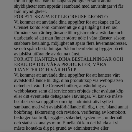
för att uppfylla våra rättsliga skyldigheter samt andra
skyldigheter som uppstår i samband med anvisningar vi får
från myndigheter.
FÖR ATT SKAPA ETT LE CREUSET-KONTO
Vi kommer att använda dina uppgifter för att skapa ett Le
Creuset-konto som kommer att ge dig tillgång till en rad
förmåner som är begränsade till registrerade användare och
utarbetade så att man finner större nöje i våra tjänster, såsom
snabbare betalning, möjlighet att spara flera leveransadresser,
se och spåra beställningar. Sådan bearbetning bygger på ett
avtalsfäst utförande av denna tjänst.
FÖR ATT HANTERA DINA BESTÄLLNINGAR OCH
ERBJUDA DIG VÅRA PRODUKTER, VÅRA
TJÄNSTER OCH VÅR HJÄLP
Vi kommer att använda dina uppgifter för att hantera vårt
avtalsförhållande till dig, dina produktköp via webbplatsen
och/eller i våra Le Creuset butiker, användning av
webbplatsen samt all service som erbjuds efter avslutat köp
eller ditt eventuella deltagande i tävlingar. Vi kanske måste
bearbeta vissa uppgifter om dig i administrativt syfte i
samband med vårt avtalsförhållande till dig, t. ex. bland annat
bokföring, fakturering och revision, verifiering av kontokort,
bedrägerikontroll, trygghet, säkerhet, systemtest, underhåll
och statistisk analys m.m. Emellanåt kan det hända att vi
måste kontakta dig på grund av administrativa eller