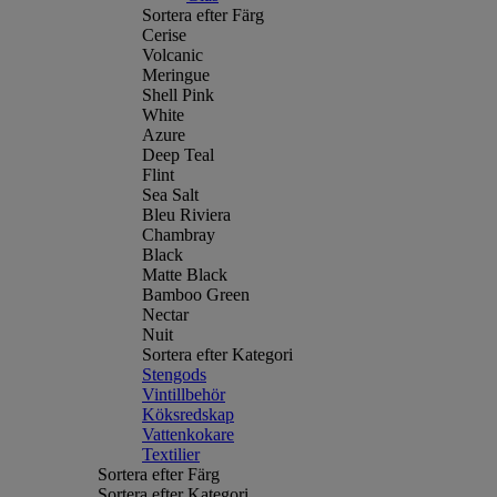
Sortera efter Färg
Cerise
Volcanic
Meringue
Shell Pink
White
Azure
Deep Teal
Flint
Sea Salt
Bleu Riviera
Chambray
Black
Matte Black
Bamboo Green
Nectar
Nuit
Sortera efter Kategori
Stengods
Vintillbehör
Köksredskap
Vattenkokare
Textilier
Sortera efter Färg
Sortera efter Kategori