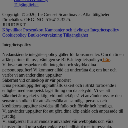
Tillgänglighet
Copyright © 2026, Le Creuset Scandinavia. Alla rättigheter
förbehålles. ORG. NO. 516412-3225.
JURIDISKT
Köpvillkor
Presentkort
Kampanjer och tävlingar
Integritetspolicy
Cookiepolicy
Butiksövervakning
Tillgänglighet
Integritetspolicy
Nedanstående integritetspolicy gäller för konsumenter. Om du är en
affärspartner till oss, vänligen se B2B-integritetspolicyn
här
.
Vi lovar att respektera din integritet och skydda dina
personuppgifter! Vi kommer alltid att underrätta dig om hur och
varför vi använder dina uppgifter.
Säkerhet vid onlineköp är vår prioritet
Dina personuppgifter upprätthålls säkert och i strikt förtroende i
enlighet med europeisk lagstiftning om dataskydd. Vi vet att
säkerhet är mycket viktigt vid onlineköp så vi använder oss av den
senaste tekniken för att säkerställa att samtliga person- och
kreditkortsuppgifter skyddas till fullo och förblir helt hemliga.
Vi använder uppgifter för att göra dina köp enkla och anpassade till
just dig
Vi analyserar hur användare använder vår webbplats och våra
tjänster för att göra saker enklare och alltjämt mer intressanta.