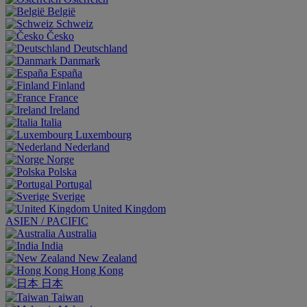
België
Schweiz
Česko
Deutschland
Danmark
España
Finland
France
Ireland
Italia
Luxembourg
Nederland
Norge
Polska
Portugal
Sverige
United Kingdom
ASIEN / PACIFIC
Australia
India
New Zealand
Hong Kong
日本
Taiwan