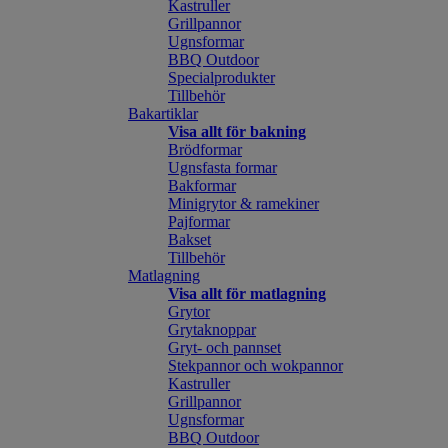
Kastruller
Grillpannor
Ugnsformar
BBQ Outdoor
Specialprodukter
Tillbehör
Bakartiklar
Visa allt för bakning
Brödformar
Ugnsfasta formar
Bakformar
Minigrytor & ramekiner
Pajformar
Bakset
Tillbehör
Matlagning
Visa allt för matlagning
Grytor
Grytaknoppar
Gryt- och pannset
Stekpannor och wokpannor
Kastruller
Grillpannor
Ugnsformar
BBQ Outdoor