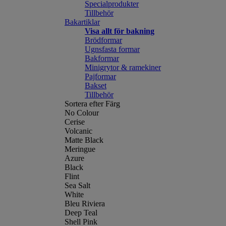
Specialprodukter
Tillbehör
Bakartiklar
Visa allt för bakning
Brödformar
Ugnsfasta formar
Bakformar
Minigrytor & ramekiner
Pajformar
Bakset
Tillbehör
Sortera efter Färg
No Colour
Cerise
Volcanic
Matte Black
Meringue
Azure
Black
Flint
Sea Salt
White
Bleu Riviera
Deep Teal
Shell Pink