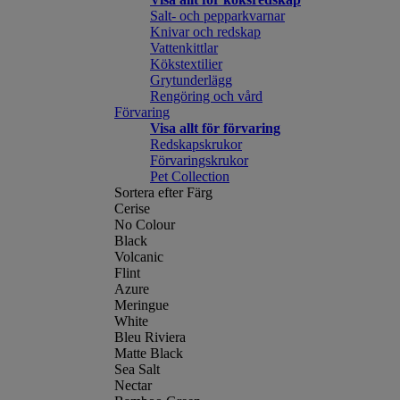
Salt- och pepparkvarnar
Knivar och redskap
Vattenkittlar
Kökstextilier
Grytunderlägg
Rengöring och vård
Förvaring
Visa allt för förvaring
Redskapskrukor
Förvaringskrukor
Pet Collection
Sortera efter Färg
Cerise
No Colour
Black
Volcanic
Flint
Azure
Meringue
White
Bleu Riviera
Matte Black
Sea Salt
Nectar