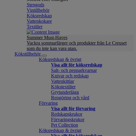
Stengods
Vintillbehör
Köksredskap
Vattenkokare
Textilier
Summer Must-Haves
Vackra sommarfärger och produkter från Le Creuset
som du inte kan vara utan.
Kökstillbehör
Köksredskap & övrigt
Visa allt för köksredskap
Salt- och pepparkvarnar
Knivar och redskap
Vattenkittlar
Kökstextilier
Grytunderlägg
Rengöring och vård
Förvaring
Visa allt för förvaring
Redskapskrukor
Förvaringskrukor
Pet Collection
Köksredskap & övrigt
Visa allt för köksredskap