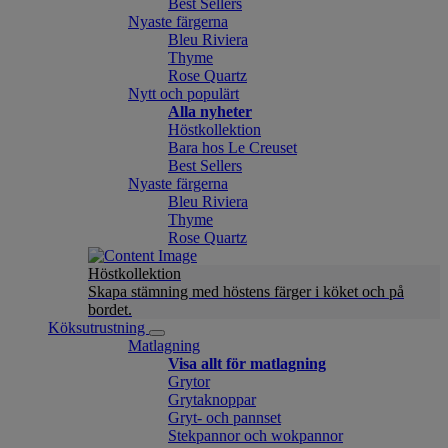
Best Sellers
Nyaste färgerna
Bleu Riviera
Thyme
Rose Quartz
Nytt och populärt
Alla nyheter
Höstkollektion
Bara hos Le Creuset
Best Sellers
Nyaste färgerna
Bleu Riviera
Thyme
Rose Quartz
Höstkollektion
Skapa stämning med höstens färger i köket och på
bordet.
Köksutrustning
Matlagning
Visa allt för matlagning
Grytor
Grytaknoppar
Gryt- och pannset
Stekpannor och wokpannor