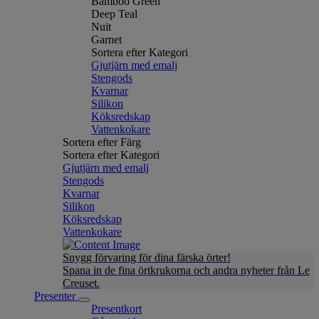
Bamboo Green
Deep Teal
Nuit
Garnet
Sortera efter Kategori
Gjutjärn med emalj
Stengods
Kvarnar
Silikon
Köksredskap
Vattenkokare
Sortera efter Färg
Sortera efter Kategori
Gjutjärn med emalj
Stengods
Kvarnar
Silikon
Köksredskap
Vattenkokare
Snygg förvaring för dina färska örter!
Spana in de fina örtkrukorna och andra nyheter från Le
Creuset.
Presenter
Presentkort