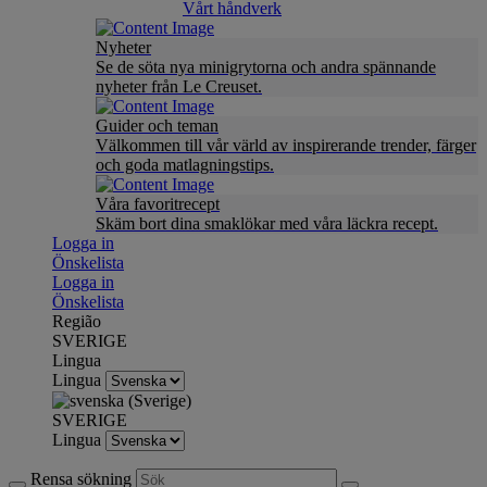
Vårt håndverk
Nyheter
Se de söta nya minigrytorna och andra spännande
nyheter från Le Creuset.
Guider och teman
Välkommen till vår värld av inspirerande trender, färger
och goda matlagningstips.
Våra favoritrecept
Skäm bort dina smaklökar med våra läckra recept.
Logga in
Önskelista
Logga in
Önskelista
Região
SVERIGE
Lingua
Lingua
SVERIGE
Lingua
Rensa sökning