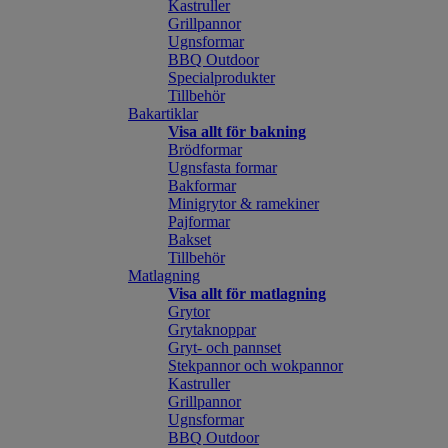
Kastruller
Grillpannor
Ugnsformar
BBQ Outdoor
Specialprodukter
Tillbehör
Bakartiklar
Visa allt för bakning
Brödformar
Ugnsfasta formar
Bakformar
Minigrytor & ramekiner
Pajformar
Bakset
Tillbehör
Matlagning
Visa allt för matlagning
Grytor
Grytaknoppar
Gryt- och pannset
Stekpannor och wokpannor
Kastruller
Grillpannor
Ugnsformar
BBQ Outdoor