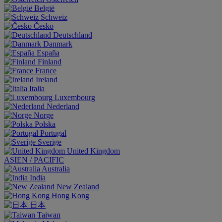
België
Schweiz
Česko
Deutschland
Danmark
España
Finland
France
Ireland
Italia
Luxembourg
Nederland
Norge
Polska
Portugal
Sverige
United Kingdom
ASIEN / PACIFIC
Australia
India
New Zealand
Hong Kong
日本
Taiwan