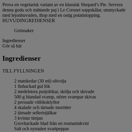
Prova en vegetarisk variant av en klassisk Shepard’s Pie. Servera
denna goda och mättande paj i Le Creuset soppskålar, utsmyckade
med lejonhuvuden, ihop med en ostig potatistopping.
HUVUDINGREDIENSER
Grönsaker
Ingredienser
Gör så här
Ingredienser
TILL FYLLNINGEN
2 matskedar (30 ml) olivolja
1 finhackad gul lök
2 medelstora purjolökar, skölja och skivade
500 g blandad svamp, större svampar skivas
2 pressade vitlöksklyftor
4 skalade och tärnade morötter
2 tärnade selleristjälkar
3 kvistar timjan
Grovhackade blad från en rosmarinkvist
Salt och nymalen svartpeppar