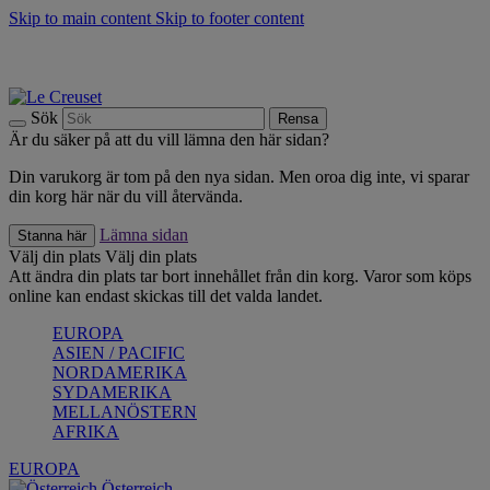
Skip to main content
Skip to footer content
Upptäck säsongens nyheter |
Shoppa nu
Anmäl dig till vårt nyhetsbrev och spara 10 % på ditt första köp.*
Fri frakt vid köp över 499 kr.
Sök
Rensa
Är du säker på att du vill lämna den här sidan?
Din varukorg är tom på den nya sidan. Men oroa dig inte, vi sparar
din korg här när du vill återvända.
Lämna sidan
Stanna här
Välj din plats
Välj din plats
Att ändra din plats tar bort innehållet från din korg. Varor som köps
online kan endast skickas till det valda landet.
EUROPA
ASIEN / PACIFIC
NORDAMERIKA
SYDAMERIKA
MELLANÖSTERN
AFRIKA
EUROPA
Österreich