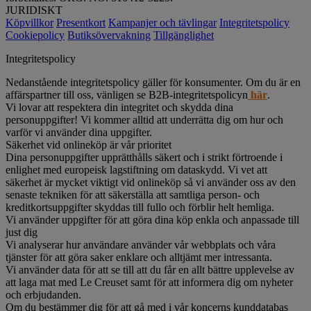
JURIDISKT
Köpvillkor
Presentkort
Kampanjer och tävlingar
Integritetspolicy
Cookiepolicy
Butiksövervakning
Tillgänglighet
Integritetspolicy
Nedanstående integritetspolicy gäller för konsumenter. Om du är en
affärspartner till oss, vänligen se B2B-integritetspolicyn
här
.
Vi lovar att respektera din integritet och skydda dina
personuppgifter! Vi kommer alltid att underrätta dig om hur och
varför vi använder dina uppgifter.
Säkerhet vid onlineköp är vår prioritet
Dina personuppgifter upprätthålls säkert och i strikt förtroende i
enlighet med europeisk lagstiftning om dataskydd. Vi vet att
säkerhet är mycket viktigt vid onlineköp så vi använder oss av den
senaste tekniken för att säkerställa att samtliga person- och
kreditkortsuppgifter skyddas till fullo och förblir helt hemliga.
Vi använder uppgifter för att göra dina köp enkla och anpassade till
just dig
Vi analyserar hur användare använder vår webbplats och våra
tjänster för att göra saker enklare och alltjämt mer intressanta.
Vi använder data för att se till att du får en allt bättre upplevelse av
att laga mat med Le Creuset samt för att informera dig om nyheter
och erbjudanden.
Om du bestämmer dig för att gå med i vår koncerns kunddatabas