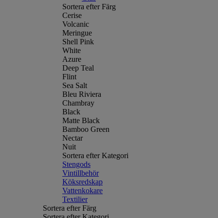
Sortera efter Färg
Cerise
Volcanic
Meringue
Shell Pink
White
Azure
Deep Teal
Flint
Sea Salt
Bleu Riviera
Chambray
Black
Matte Black
Bamboo Green
Nectar
Nuit
Sortera efter Kategori
Stengods
Vintillbehör
Köksredskap
Vattenkokare
Textilier
Sortera efter Färg
Sortera efter Kategori