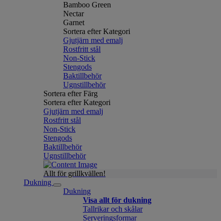
Bamboo Green
Nectar
Garnet
Sortera efter Kategori
Gjutjärn med emalj
Rostfritt stål
Non-Stick
Stengods
Baktillbehör
Ugnstillbehör
Sortera efter Färg
Sortera efter Kategori
Gjutjärn med emalj
Rostfritt stål
Non-Stick
Stengods
Baktillbehör
Ugnstillbehör
Allt för grillkvällen!
Dukning
Dukning
Visa allt för dukning
Tallrikar och skålar
Serveringsformar