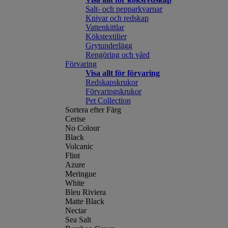
Salt- och pepparkvarnar
Knivar och redskap
Vattenkittlar
Kökstextilier
Grytunderlägg
Rengöring och vård
Förvaring
Visa allt för förvaring
Redskapskrukor
Förvaringskrukor
Pet Collection
Sortera efter Färg
Cerise
No Colour
Black
Volcanic
Flint
Azure
Meringue
White
Bleu Riviera
Matte Black
Nectar
Sea Salt