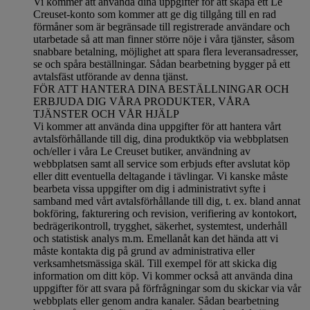
Vi kommer att använda dina uppgifter för att skapa ett Le
Creuset-konto som kommer att ge dig tillgång till en rad
förmåner som är begränsade till registrerade användare och
utarbetade så att man finner större nöje i våra tjänster, såsom
snabbare betalning, möjlighet att spara flera leveransadresser,
se och spåra beställningar. Sådan bearbetning bygger på ett
avtalsfäst utförande av denna tjänst.
FÖR ATT HANTERA DINA BESTÄLLNINGAR OCH
ERBJUDA DIG VÅRA PRODUKTER, VÅRA
TJÄNSTER OCH VÅR HJÄLP
Vi kommer att använda dina uppgifter för att hantera vårt
avtalsförhållande till dig, dina produktköp via webbplatsen
och/eller i våra Le Creuset butiker, användning av
webbplatsen samt all service som erbjuds efter avslutat köp
eller ditt eventuella deltagande i tävlingar. Vi kanske måste
bearbeta vissa uppgifter om dig i administrativt syfte i
samband med vårt avtalsförhållande till dig, t. ex. bland annat
bokföring, fakturering och revision, verifiering av kontokort,
bedrägerikontroll, trygghet, säkerhet, systemtest, underhåll
och statistisk analys m.m. Emellanåt kan det hända att vi
måste kontakta dig på grund av administrativa eller
verksamhetsmässiga skäl. Till exempel för att skicka dig
information om ditt köp. Vi kommer också att använda dina
uppgifter för att svara på förfrågningar som du skickar via vår
webbplats eller genom andra kanaler. Sådan bearbetning