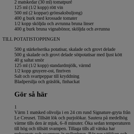
2 matskedar (30 ml) tomatpuré
125 ml (1/2 kopp) rött vin
500 ml (2 koppar) grönsaksbuljong)
400 g burk med krossade tomater
1/2 kopp sköljda och avrunna bruna linser
400 g burk bruna vignabönor, sköljda och avrunna
TILL POTATISTOPPINGEN
500 g stärkelserika potatisar, skalade och grovt delade
500 g skalade och grovt delade sötpotatisar med ljust kött
40 g saltat smör
125 ml (1/2 kopp) standardmjölk, värmd
1/2 kopp gruyere-ost, finriven
Salt och svartpeppar till kryddning
Bladpersilja och gräslök, finhackat
Gör så här
1
Värm 1 matsked olivolja i en 24 cm rund Signature-gryta från
Le Creuset. Tillsätt lök och purjolökar. Sautera på medelhög
värme tills den är mjuk, 6–8 minuter. Öka sedan temperaturen
till hög och tillsätt svampen. Tillaga tills all vätska har
reducerats och svampen är gyllenbrun. Rör ner vitlöken och