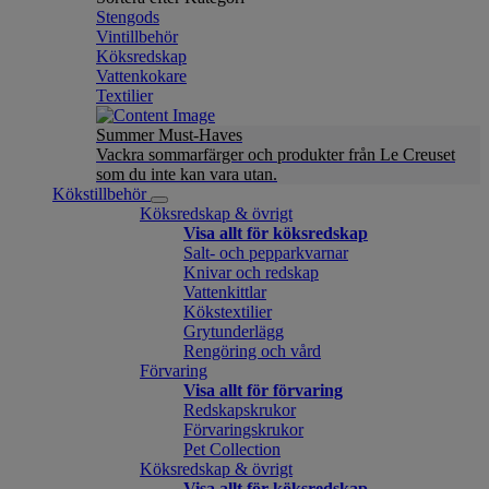
Stengods
Vintillbehör
Köksredskap
Vattenkokare
Textilier
Summer Must-Haves
Vackra sommarfärger och produkter från Le Creuset
som du inte kan vara utan.
Kökstillbehör
Köksredskap & övrigt
Visa allt för köksredskap
Salt- och pepparkvarnar
Knivar och redskap
Vattenkittlar
Kökstextilier
Grytunderlägg
Rengöring och vård
Förvaring
Visa allt för förvaring
Redskapskrukor
Förvaringskrukor
Pet Collection
Köksredskap & övrigt
Visa allt för köksredskap