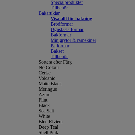
Specialprodukter
Tillbehör
Bakartiklar
Visa allt för bakning
Brödformar
Ugnsfasta formar
Bakformar
Minigrytor & ramekiner
Pajformar
Bakset
Tillbehör
Sortera efter Färg
No Colour
Cerise
Volcanic
Matte Black
Meringue
Azure
Flint
Black
Sea Salt
White
Bleu Riviera
Deep Teal
Shell Pink