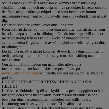
och ta emot Le Creusets nyhetsbrev, kommer vi att skicka dig
särskild information och meddela när nya produkter lanseras och om
det finns några exklusiva erbjudanden samt berätta om kommande
matlagningsevenemang och dylikt eller särskilda erbjudanden åt just
dig.
Det är du som har kontroll över dina uppgifter
Kom ihåg att du har kontroll över dina uppgifter och att du när som
helst kan anpassa dina inställningar. Om du inte längre vill ta emot
marknadsföring från oss kan du klicka på knappen för att
avprenumerera längst ner i ett av våra nyhetsbrev eller redigera dina
inställningar.
Du kan lita på att vi aldrig kommer att överlämna dina uppgifter till
tredjepartsorganisationer för deras egen marknadsföring utan ditt
medgivande.
Om du vill få information om något eller utöva dina
integritetsrättigheter kan du skicka e-post till oss på
privacy@lecreuset.com
och berätta vad det rör sig om, så svarar vi i
god tid.
LE CREUSETS INTEGRITETSMEDDELANDE I SIN
HELHET
Le Creuset förbinder sig till att skydda dina personuppgifter och din
integritet och i detta meddelande förklaras hur vi samlar in och
bearbetar dina personuppgifter i enlighet med gällande EU-
lagstiftning om dataskydd (inklusive EU:s allmänna
dataskyddsförordning 2016/679) samt lagarna om dataskydd som