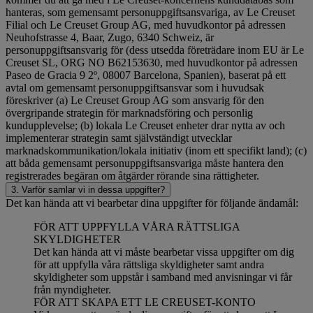
hanteras, som gemensamt personuppgiftsansvariga, av Le Creuset
Filial och Le Creuset Group AG, med huvudkontor på adressen
Neuhofstrasse 4, Baar, Zugo, 6340 Schweiz, är
personuppgiftsansvarig för (dess utsedda företrädare inom EU är Le
Creuset SL, ORG NO B62153630, med huvudkontor på adressen
Paseo de Gracia 9 2º, 08007 Barcelona, Spanien), baserat på ett
avtal om gemensamt personuppgiftsansvar som i huvudsak
föreskriver (a) Le Creuset Group AG som ansvarig för den
övergripande strategin för marknadsföring och personlig
kundupplevelse; (b) lokala Le Creuset enheter drar nytta av och
implementerar strategin samt självständigt utvecklar
marknadskommunikation/lokala initiativ (inom ett specifikt land); (c)
att båda gemensamt personuppgiftsansvariga måste hantera den
registrerades begäran om åtgärder rörande sina rättigheter.
3. Varför samlar vi in dessa uppgifter?
Det kan hända att vi bearbetar dina uppgifter för följande ändamål:
FÖR ATT UPPFYLLA VÅRA RÄTTSLIGA
SKYLDIGHETER
Det kan hända att vi måste bearbetar vissa uppgifter om dig
för att uppfylla våra rättsliga skyldigheter samt andra
skyldigheter som uppstår i samband med anvisningar vi får
från myndigheter.
FÖR ATT SKAPA ETT LE CREUSET-KONTO