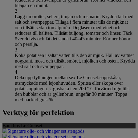
tillaga i en minut.
2
Lägg i morötter, selleri, timjan och rosmarin. Krydda lätt med
salt och svartpeppar. Tillaga i flera minuter tills de mjuknat
och tillsätt sedan tomatpurén. Deglasera med vinet och
reducera till hälften. Tillsätt buljong, tomater och linser. Täck
över delvis och låt det sjuda i 40–45 minuter. Rör ner bönor
och persilja.
3
Koka potatisen i saltat vatten tills den är mjuk. Häll av vattnet
noggrant, mosa och tillsätt smöret, mjölken och osten. Krydda
med salt och svartpeppar.
4
Dela upp fyllningen mellan sex Le Creuset-soppskålar,
utsmyckade med lejonhuvuden. Spritsa eller skopa över
potatistoppingen. Ugnsbaka i en 200 ° C förvärmd ugn tills
den bubblar och är gyllenbrun, ungefär 30 minuter. Toppa
med hackad gräslök.
Verktyg för perfektion
Bara hos Le Creuset