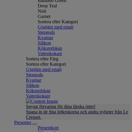
Bamboo Green
Deep Teal
Nuit
Garnet
Sortera efter Kategori
Gjutjärn med emalj
Stengods
Kvarnar
Silikon
Köksredskap
Vattenkokare
Sortera efter Färg
Sortera efter Kategori
Gjutjärn med emalj
Stengods
Kvarnar
Silikon
Köksredskap
Vattenkokare
Snygg förvaring för dina färska örter!
Spana in de fina örtkrukorna och andra nyheter från Le
Creuset.
Presenter
Presentkort