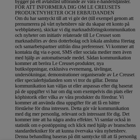
bygger på ett avtalsfäst utförande av våra e-handelstjänster.
FÖR ATT INFORMERA DIG OM LE CREUSETS
PRODUKTNYHETER OCH ERBJUDANDEN
Om du har samtyckt till att vi gör det (till exempel genom att
prenumerera på vårt nyhetsbrev när du skapar ett konto på
webbplatsen), skickar vi dig marknadsföringskommunikation
och nyheter om initiativ relaterade till Le Creuset som
marknadsförs av dess dotterbolag och lokala anslutna företag
och samarbetspartner utifrån dina preferenser. Vi kommer att
kontakta dig via e-post, SMS eller sociala medier men även
med hjälp av automatiserade medel. Sådan kommunikation
kommer att beröra Le Creuset-produkter, nya
butiksöppningar, exklusiva evenemang, tävlingar,
undersökningar, demonstrationer organiserade av Le Creuset
eller specialerbjudanden som vi tror du gillar. Denna
kommunikation kan väljas ut eller anpassas efter dig baserat
på de uppgifter vi har om dig som exempelvis din plats eller
köphistorik eller vilka av våra produkter du föredrar. Vi
kommer att använda dina uppgifter för att få en bättre
förståelse för dina intressen. Detta gör vår kommunikation
med dig mer personlig, relevant och intressant för dig. Det
kommer inte att ha några andra effekter. Vi samlar också in
statistik om e-postöppning och klick med hjälp av branschens
standardtekniker för att kunna övervaka våra nyhetsbrev.
Denna behandling baseras på ditt samtycke till att få personlig