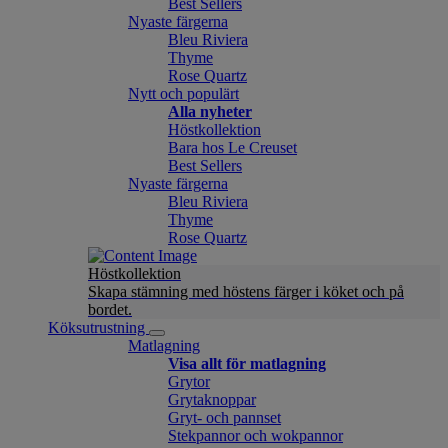
Best Sellers
Nyaste färgerna
Bleu Riviera
Thyme
Rose Quartz
Nytt och populärt
Alla nyheter
Höstkollektion
Bara hos Le Creuset
Best Sellers
Nyaste färgerna
Bleu Riviera
Thyme
Rose Quartz
Höstkollektion
Skapa stämning med höstens färger i köket och på
bordet.
Köksutrustning
Matlagning
Visa allt för matlagning
Grytor
Grytaknoppar
Gryt- och pannset
Stekpannor och wokpannor