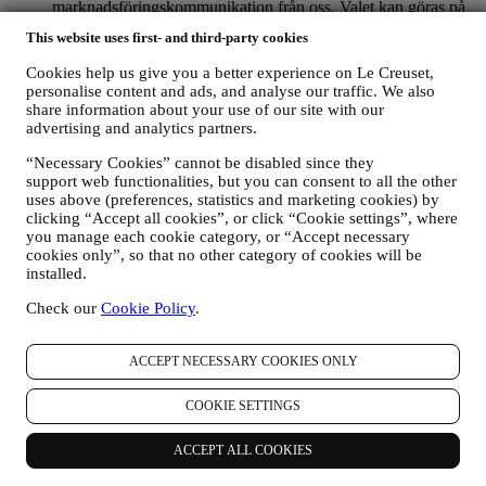
marknadsföringskommunikation från oss. Valet kan göras på
de punkter där personlig information samlas in genom att välja
This website uses first- and third-party cookies
lämplig kryssruta. Avanmälan: Du kan närsomhelst avstå från
att ta emot våra uppdateringar, kostnadsfritt, genom att klicka
Cookies help us give you a better experience on Le Creuset,
på unsubscribe-knappen i något av våra nyhetsbrev. Det går
personalise content and ads, and analyse our traffic. We also
också bra att kontakta oss på
privacy@lecreuset.com
om du
share information about your use of our site with our
föredrar det. Vi kommer att behandla din avanmälan så fort
advertising and analytics partners.
som möjligt, men i vissa fall kan du komma att få ytterligare
“Necessary Cookies” cannot be disabled since they
några meddelanden innan avanmälningsprocessen är helt
support web functionalities, but you can consent to all the other
slutförd.
Observera att vi inte lämnar ut eller säljer dina
uses above (preferences, statistics and marketing cookies) by
kontaktuppgifter eller några andra personuppgifter till andra
clicking “Accept all cookies”, or click “Cookie settings”, where
företag för deras marknadsföringsändamål
.
you manage each cookie category, or “Accept necessary
RE-TARGETING / ANPASSADE ERBJUDANDEN OCH
cookies only”, so that no other category of cookies will be
EN FÖRBÄTTRAD KUNDUPPLEVELSE
installed.
Vi skulle vilja använda dina uppgifter för att kunna anpassa
våra tjänster och erbjudanden efter dina behov och intressen
Check our
Cookie Policy
.
och på så sätt ge dig en mer personlig kundupplevelse hos Le
Creuset. Vi kommer att göra detta genom att analysera dina
vanor eller intressen. Detta kan handla om de mest visade
ACCEPT NECESSARY COOKIES ONLY
produkterna, din interaktion med oss på sociala medier, vilka
sidor på vår webbplats du besöker eller vilket innehåll i våra
COOKIE SETTINGS
erbjudanden du läser. Vi gör detta främst genom att använda
cookies och liknande teknik. Vi kommer att använda den här
ACCEPT ALL COOKIES
informationen för att hantera vår annonsering på andra
webbplatser, ge åtkomst till specifikt innehåll, anpassa