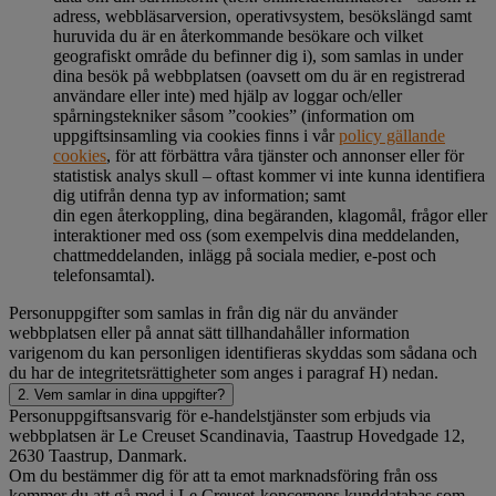
adress, webbläsarversion, operativsystem, besökslängd samt
huruvida du är en återkommande besökare och vilket
geografiskt område du befinner dig i), som samlas in under
dina besök på webbplatsen (oavsett om du är en registrerad
användare eller inte) med hjälp av loggar och/eller
spårningstekniker såsom ”cookies” (information om
uppgiftsinsamling via cookies finns i vår
policy gällande
cookies
, för att förbättra våra tjänster och annonser eller för
statistisk analys skull – oftast kommer vi inte kunna identifiera
dig utifrån denna typ av information; samt
din egen återkoppling, dina begäranden, klagomål, frågor eller
interaktioner med oss (som exempelvis dina meddelanden,
chattmeddelanden, inlägg på sociala medier, e-post och
telefonsamtal).
Personuppgifter som samlas in från dig när du använder
webbplatsen eller på annat sätt tillhandahåller information
varigenom du kan personligen identifieras skyddas som sådana och
du har de integritetsrättigheter som anges i paragraf H) nedan.
2. Vem samlar in dina uppgifter?
Personuppgiftsansvarig för e-handelstjänster som erbjuds via
webbplatsen är Le Creuset Scandinavia, Taastrup Hovedgade 12,
2630 Taastrup, Danmark.
Om du bestämmer dig för att ta emot marknadsföring från oss
kommer du att gå med i Le Creuset-koncernens kunddatabas som