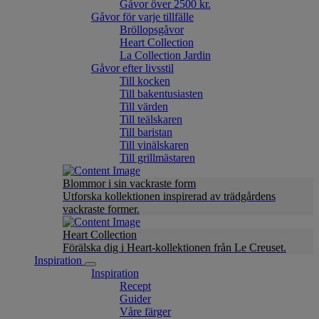
Gåvor över 2500 kr.
Gåvor för varje tillfälle
Bröllopsgåvor
Heart Collection
La Collection Jardin
Gåvor efter livsstil
Till kocken
Till bakentusiasten
Till värden
Till teälskaren
Till baristan
Till vinälskaren
Till grillmästaren
Blommor i sin vackraste form
Utforska kollektionen inspirerad av trädgårdens
vackraste former.
Heart Collection
Förälska dig i Heart-kollektionen från Le Creuset.
Inspiration
Inspiration
Recept
Guider
Våre färger