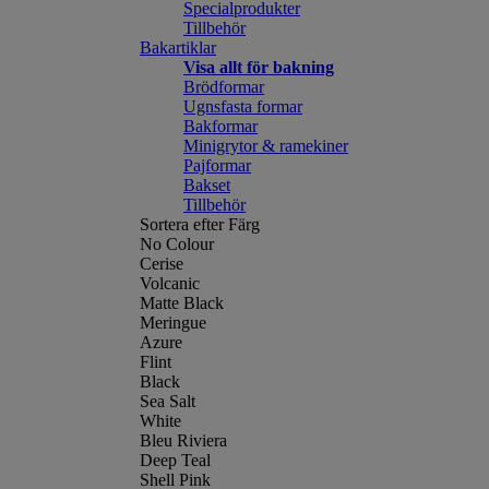
Specialprodukter
Tillbehör
Bakartiklar
Visa allt för bakning
Brödformar
Ugnsfasta formar
Bakformar
Minigrytor & ramekiner
Pajformar
Bakset
Tillbehör
Sortera efter Färg
No Colour
Cerise
Volcanic
Matte Black
Meringue
Azure
Flint
Black
Sea Salt
White
Bleu Riviera
Deep Teal
Shell Pink