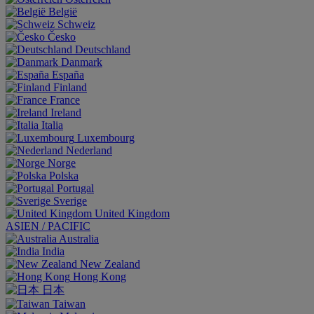
België
Schweiz
Česko
Deutschland
Danmark
España
Finland
France
Ireland
Italia
Luxembourg
Nederland
Norge
Polska
Portugal
Sverige
United Kingdom
ASIEN / PACIFIC
Australia
India
New Zealand
Hong Kong
日本
Taiwan