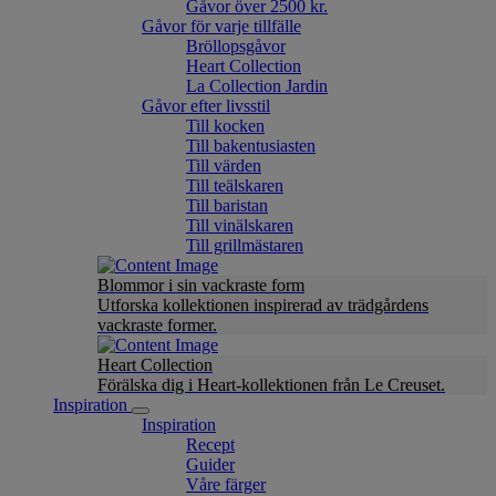
Gåvor över 2500 kr.
Gåvor för varje tillfälle
Bröllopsgåvor
Heart Collection
La Collection Jardin
Gåvor efter livsstil
Till kocken
Till bakentusiasten
Till värden
Till teälskaren
Till baristan
Till vinälskaren
Till grillmästaren
Blommor i sin vackraste form
Utforska kollektionen inspirerad av trädgårdens
vackraste former.
Heart Collection
Förälska dig i Heart-kollektionen från Le Creuset.
Inspiration
Inspiration
Recept
Guider
Våre färger