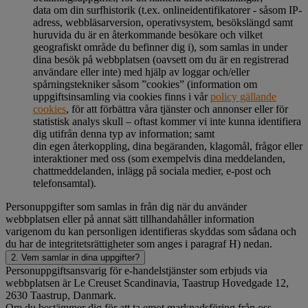
data om din surfhistorik (t.ex. onlineidentifikatorer - såsom IP-
adress, webbläsarversion, operativsystem, besökslängd samt
huruvida du är en återkommande besökare och vilket
geografiskt område du befinner dig i), som samlas in under
dina besök på webbplatsen (oavsett om du är en registrerad
användare eller inte) med hjälp av loggar och/eller
spårningstekniker såsom ”cookies” (information om
uppgiftsinsamling via cookies finns i vår
policy gällande
cookies
, för att förbättra våra tjänster och annonser eller för
statistisk analys skull – oftast kommer vi inte kunna identifiera
dig utifrån denna typ av information; samt
din egen återkoppling, dina begäranden, klagomål, frågor eller
interaktioner med oss (som exempelvis dina meddelanden,
chattmeddelanden, inlägg på sociala medier, e-post och
telefonsamtal).
Personuppgifter som samlas in från dig när du använder
webbplatsen eller på annat sätt tillhandahåller information
varigenom du kan personligen identifieras skyddas som sådana och
du har de integritetsrättigheter som anges i paragraf H) nedan.
2. Vem samlar in dina uppgifter?
Personuppgiftsansvarig för e-handelstjänster som erbjuds via
webbplatsen är Le Creuset Scandinavia, Taastrup Hovedgade 12,
2630 Taastrup, Danmark.
Om du bestämmer dig för att ta emot marknadsföring från oss