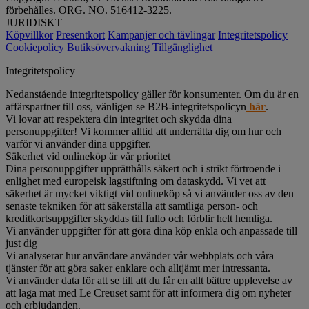
förbehålles. ORG. NO. 516412-3225.
JURIDISKT
Köpvillkor
Presentkort
Kampanjer och tävlingar
Integritetspolicy
Cookiepolicy
Butiksövervakning
Tillgänglighet
Integritetspolicy
Nedanstående integritetspolicy gäller för konsumenter. Om du är en
affärspartner till oss, vänligen se B2B-integritetspolicyn
här
.
Vi lovar att respektera din integritet och skydda dina
personuppgifter! Vi kommer alltid att underrätta dig om hur och
varför vi använder dina uppgifter.
Säkerhet vid onlineköp är vår prioritet
Dina personuppgifter upprätthålls säkert och i strikt förtroende i
enlighet med europeisk lagstiftning om dataskydd. Vi vet att
säkerhet är mycket viktigt vid onlineköp så vi använder oss av den
senaste tekniken för att säkerställa att samtliga person- och
kreditkortsuppgifter skyddas till fullo och förblir helt hemliga.
Vi använder uppgifter för att göra dina köp enkla och anpassade till
just dig
Vi analyserar hur användare använder vår webbplats och våra
tjänster för att göra saker enklare och alltjämt mer intressanta.
Vi använder data för att se till att du får en allt bättre upplevelse av
att laga mat med Le Creuset samt för att informera dig om nyheter
och erbjudanden.