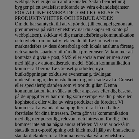
webbplats eller genom andra kanaler. Sådan bearbetning
bygger på ett avtalsfäst utförande av våra e-handelstjänster.
FÖR ATT INFORMERA DIG OM LE CREUSETS
PRODUKTNYHETER OCH ERBJUDANDEN
Om du har samtyckt till att vi gör det (till exempel genom att
prenumerera på vårt nyhetsbrev när du skapar ett konto på
webbplatsen), skickar vi dig marknadsföringskommunikation
och nyheter om initiativ relaterade till Le Creuset som
marknadsförs av dess dotterbolag och lokala anslutna företag
och samarbetspartner utifrån dina preferenser. Vi kommer att
kontakta dig via e-post, SMS eller sociala medier men även
med hjälp av automatiserade medel. Sådan kommunikation
kommer att beröra Le Creuset-produkter, nya
butiksöppningar, exklusiva evenemang, tävlingar,
undersökningar, demonstrationer organiserade av Le Creuset
eller specialerbjudanden som vi tror du gillar. Denna
kommunikation kan väljas ut eller anpassas efter dig baserat
på de uppgifter vi har om dig som exempelvis din plats eller
köphistorik eller vilka av våra produkter du föredrar. Vi
kommer att använda dina uppgifter för att få en bättre
förståelse för dina intressen. Detta gör vår kommunikation
med dig mer personlig, relevant och intressant för dig. Det
kommer inte att ha några andra effekter. Vi samlar också in
statistik om e-postöppning och klick med hjälp av branschens
standardtekniker för att kunna övervaka våra nyhetsbrev.