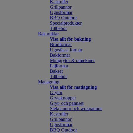
Kastruller
Grillpannor
Ugnsformar
BBQ Outdoor
Specialprodukter
Tillbehör
Bakartiklar
Visa allt för bakning
Brödformar
Ugnsfasta formar
Bakformar
Minigrytor & ramekiner
Pajformar
Bakset
Tillbehör
Matlagning
Visa allt för matlagning
Grytor
Grytaknoppar
Gryt- och pannset
Stekpannor och wokpannor
Kastruller
Grillpannor
Ugnsformar
BBQ Outdoor