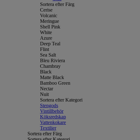
Sortera efter Färg
Cerise
Volcanic
Meringue
Shell Pink
White
Azure
Deep Teal
Flint
Sea Salt
Bleu Riviera
Chambray
Black
Matte Black
Bamboo Green
Nectar
Nuit
Sortera efter Kategori
Stengods
Vintillbehör
Köksredskap
Vattenkokare
Textilier
Sortera efter Färg
Sortera efter Kategori