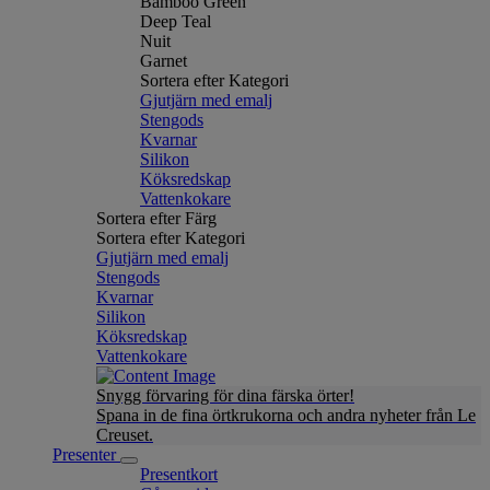
Bamboo Green
Deep Teal
Nuit
Garnet
Sortera efter Kategori
Gjutjärn med emalj
Stengods
Kvarnar
Silikon
Köksredskap
Vattenkokare
Sortera efter Färg
Sortera efter Kategori
Gjutjärn med emalj
Stengods
Kvarnar
Silikon
Köksredskap
Vattenkokare
Snygg förvaring för dina färska örter!
Spana in de fina örtkrukorna och andra nyheter från Le
Creuset.
Presenter
Presentkort