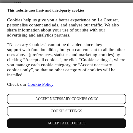
inte.
This website uses first- and third-party cookies
4. Hur skyddas dina uppgifter?
Säkerhet
– Vi lägger stor vikt på säkerheten av våra användares
Cookies help us give you a better experience on Le Creuset,
uppgifter. Le Creuset kommer att vidta rimliga åtgärder för att
personalise content and ads, and analyse our traffic. We also
säkerställa att dina uppgifter bevaras säkert, endast används för de
share information about your use of our site with our
advertising and analytics partners.
ändamål som beskrivits i detta integritetsmeddelande (och inte i
andra syften) och att du kan få tillgång till eller korrigera dem på
“Necessary Cookies” cannot be disabled since they
begäran. Vi vidtar organisatoriska, tekniska och administrativa
support web functionalities, but you can consent to all the other
säkerhetsåtgärder för att lättare kunna skydda mot risken att dina
uses above (preferences, statistics and marketing cookies) by
personuppgifter förloras, missbrukas eller ändras. Visserligen kan vi
clicking “Accept all cookies”, or click “Cookie settings”, where
inte garantera att ingen av dessa händelser någonsin kommer att
you manage each cookie category, or “Accept necessary
inträffa, men vi gör vårt bästa för att förebygga dem.
cookies only”, so that no other category of cookies will be
Var
– I syfte att erbjuda de tjänster som beskrivits ovan kan det
installed.
hända att dina uppgifter bearbetas eller lagras både inom och utanför
ditt bosättningsland samt både inom och utanför Europeiska
Check our
Cookie Policy
.
ekonomiska samarbetsområdet (EES). Med tanke på Le Creuset-
verksamhetens globala omfattning kan det hända att vissa filialer och
ACCEPT NECESSARY COOKIES ONLY
affärspartner, som agerar i egenskap av personuppgiftsbearbetare
(processors) och som är etablerade i ett annat land än ditt
bosättningsland eller i länder utanför EES, kommer åt dina
COOKIE SETTINGS
personuppgifter. I varje fall får dina personuppgifter överföras endast
till de länder utanför EES som enligt europeiska institutioner
ACCEPT ALL COOKIES
erbjuder tillräckligt skydd (såsom Schweiz där Le Creuset Group
AG har sitt huvudkontor) eller annars under särskilda avtalsfästa