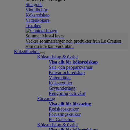
Stengods
Vintillbehör
Köksredskap
Vattenkokare
Textilier
Summer Must-Haves
Vackra sommarfärger och produkter från Le Creuset
som du inte kan vara utan.
Kökstillbehör
Köksredskap & övrigt
Visa allt för köksredskap
Salt- och pepparkvarnar
Knivar och redskap
Vattenkittlar
Kökstextilier
Grytunderlägg
Rengöring och vård
Förvaring
Visa allt för förvaring
Redskapskrukor
Förvaringskrukor
Pet Collection
Köksredskap & övrigt
Visa allt för köksredskap