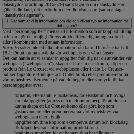
dataskyddsförordning 2016/679) samt lagarna om dataskydd som
gäller i ditt land, ditt territorium eller din vistelseort (sammantaget
”dataskyddslagarna”).
1. När samlar vi in information om dig och vilken typ av information rör
det sig om?
Med ”personuppgifter” menas all information som är kopplad till dig
och som gör det möjligt för oss att identifiera dig antingen direkt
eller i kombination med annan information.
Barn
: Vi söker inte erhålla information från barn. Du måste ha fyllt
18 år för att kunna använda vår webbplats och våra tjänster.
Det kan hända att vi samlar in uppgifter från dig när du använder vår
webbplats (”webbplatsen”), skapar ett Le Creuset-konto, köper en
produkt från Le Creuset via webbplatsen eller i våra Le Creuset-
butiker (Sganture Boutique och Outlet butik) eller prenumererar på
vårt nyhetsbrev. Beroende på vad du begärt eller samtyckt till kan
personuppgifter avse:
förnamn, efternamn, e-postadress, födelsedatum och övriga
kontaktuppgifter (adress och telefonnummer), för att du ska
kunna skapa ett Le Creuset-konto eller göra köp som
gästanvändare eller prenumerera på vårt nyhetsbrev via
webbplatsen eller i butik;
uppgifter om dina köp som exempelvis datum och klockslag
för köpet, leveransinformation, produkt- och
betalningsuppgifter, för att hantera dina beställningar;