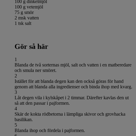
100 g dinkelmjöl
100 g vetemjöl
75 g smör
2 msk vatten
1 tsk salt
Gör så här
1
Blanda de två sorternas mjöl, salt och vatten i en matberedare
och smula ner smöret.
2
Istället för att blanda degen kan den också göras för hand
genom att blanda alla ingredienser och binda ihop med kvarg.
3
Låt degen vila i kylskåpet i 2 timmar. Därefter kavlas den ut
så att den passar i pajformen.
4
Skär de kokta rödbetorna i lämpliga skivor och grovhacka
basilikan.
5
Blanda ihop och fördela i pajformen.
6