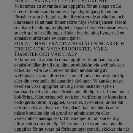
FÖR ATT SKAPA ETT LE CREUSET-KONTO
Vi kommer att använda dina uppgifter för att skapa ett Le
Creuset-konto som kommer att ge dig tillgång till en rad
förmåner som är begränsade till registrerade användare och
utarbetade så att man finner större nöje i våra tjänster, såsom
snabbare betalning, möjlighet att spara flera leveransadresser,
se och spåra beställningar. Sådan bearbetning bygger på ett
avtalsfäst utförande av denna tjänst.
FÖR ATT HANTERA DINA BESTÄLLNINGAR OCH
ERBJUDA DIG VÅRA PRODUKTER, VÅRA
TJÄNSTER OCH VÅR HJÄLP
Vi kommer att använda dina uppgifter för att hantera vårt
avtalsförhållande till dig, dina produktköp via webbplatsen
och/eller i våra Le Creuset butiker, användning av
webbplatsen samt all service som erbjuds efter avslutat köp
eller ditt eventuella deltagande i tävlingar. Vi kanske måste
bearbeta vissa uppgifter om dig i administrativt syfte i
samband med vårt avtalsförhållande till dig, t. ex. bland annat
bokföring, fakturering och revision, verifiering av kontokort,
bedrägerikontroll, trygghet, säkerhet, systemtest, underhåll
och statistisk analys m.m. Emellanåt kan det hända att vi
måste kontakta dig på grund av administrativa eller
verksamhetsmässiga skäl. Till exempel för att skicka dig
information om ditt köp. Vi kommer också att använda dina
uppgifter för att svara på förfrågningar som du skickar via vår