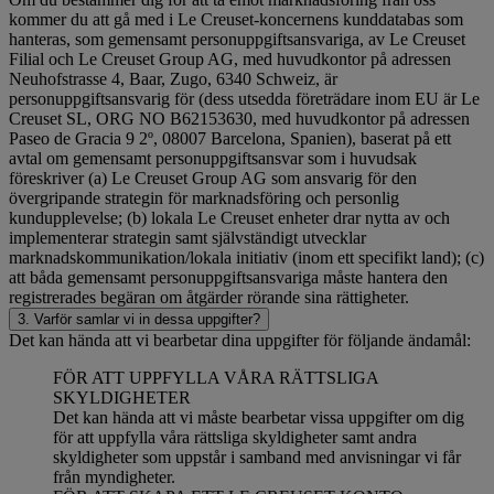
kommer du att gå med i Le Creuset-koncernens kunddatabas som
hanteras, som gemensamt personuppgiftsansvariga, av Le Creuset
Filial och Le Creuset Group AG, med huvudkontor på adressen
Neuhofstrasse 4, Baar, Zugo, 6340 Schweiz, är
personuppgiftsansvarig för (dess utsedda företrädare inom EU är Le
Creuset SL, ORG NO B62153630, med huvudkontor på adressen
Paseo de Gracia 9 2º, 08007 Barcelona, Spanien), baserat på ett
avtal om gemensamt personuppgiftsansvar som i huvudsak
föreskriver (a) Le Creuset Group AG som ansvarig för den
övergripande strategin för marknadsföring och personlig
kundupplevelse; (b) lokala Le Creuset enheter drar nytta av och
implementerar strategin samt självständigt utvecklar
marknadskommunikation/lokala initiativ (inom ett specifikt land); (c)
att båda gemensamt personuppgiftsansvariga måste hantera den
registrerades begäran om åtgärder rörande sina rättigheter.
3. Varför samlar vi in dessa uppgifter?
Det kan hända att vi bearbetar dina uppgifter för följande ändamål:
FÖR ATT UPPFYLLA VÅRA RÄTTSLIGA
SKYLDIGHETER
Det kan hända att vi måste bearbetar vissa uppgifter om dig
för att uppfylla våra rättsliga skyldigheter samt andra
skyldigheter som uppstår i samband med anvisningar vi får
från myndigheter.