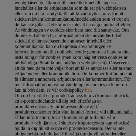
webbplatser, ge åtkomst till specifikt innehåll, anpassa
innehållet eller de erbjudanden som du ser på webbplatsen
eller, om du har samtyckt till att få vårt nyhetsbrev, för att
skicka relevant kommunikation/meddelanden som vi tror att
du kanske gillar. Det kommer inte att ha några andra effekter.
Användningen av cookies sker bara med ditt samtycke. Om
du inte vill att den här informationen ska användas till att
skicka dig intressebaserade annonser, innehåll eller
kommunikation kan du begränsa användningen av
informationen om ditt onlinebeteende genom att hantera dina
inställningar för cookies (men kom ihåg att vissa cookies är
nödvändiga för att kunna använda webbplatsen). Observera
att du med detta inte väljer bort att få se annonser eller ta emot
erbjudanden eller kommunikation. Du kommer fortfarande att
få allmänna annonser, erbjudanden eller kommunikation. För
mer information om vår användning av cookies och hur du
kan ta bort dem, se vår cookiepolicy
här
.
Om du har köpt en produkt från oss kan vi komma att skicka
ett e-postmeddelande till dig och efterfråga en
produktrecension. Vi är intresserade av att få
produktrecensioner från våra kunder (om de vill tillhandahålla
sådan information) för att kontinuerligt förbättra våra
produkter och tjänster. I slutet av köpprocessen kan vi också
bjuda in dig till att skriva en produktrecension. Det är inte
obligatoriskt och du kan fritt välja om du vill göra det eller