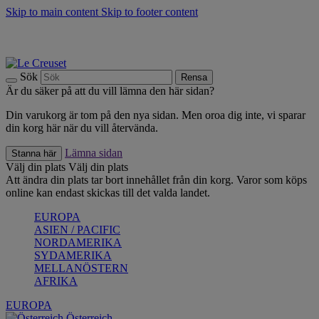
Skip to main content
Skip to footer content
Upptäck säsongens nyheter |
Shoppa nu
Anmäl dig till vårt nyhetsbrev och spara 10 % på ditt första köp.*
Fri frakt vid köp över 499 kr.
Sök
Rensa
Är du säker på att du vill lämna den här sidan?
Din varukorg är tom på den nya sidan. Men oroa dig inte, vi sparar
din korg här när du vill återvända.
Lämna sidan
Stanna här
Välj din plats
Välj din plats
Att ändra din plats tar bort innehållet från din korg. Varor som köps
online kan endast skickas till det valda landet.
EUROPA
ASIEN / PACIFIC
NORDAMERIKA
SYDAMERIKA
MELLANÖSTERN
AFRIKA
EUROPA
Österreich