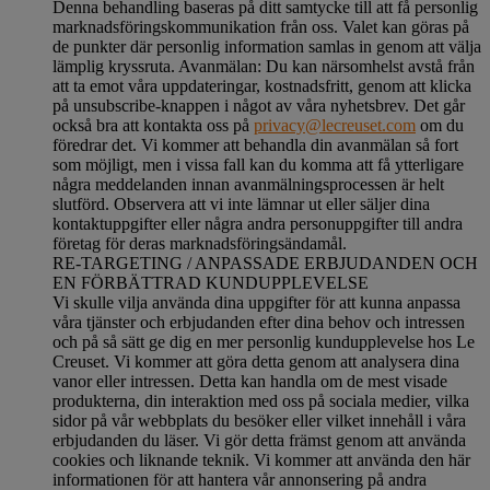
Denna behandling baseras på ditt samtycke till att få personlig
marknadsföringskommunikation från oss. Valet kan göras på
de punkter där personlig information samlas in genom att välja
lämplig kryssruta. Avanmälan: Du kan närsomhelst avstå från
att ta emot våra uppdateringar, kostnadsfritt, genom att klicka
på unsubscribe-knappen i något av våra nyhetsbrev. Det går
också bra att kontakta oss på
privacy@lecreuset.com
om du
föredrar det. Vi kommer att behandla din avanmälan så fort
som möjligt, men i vissa fall kan du komma att få ytterligare
några meddelanden innan avanmälningsprocessen är helt
slutförd.
Observera att vi inte lämnar ut eller säljer dina
kontaktuppgifter eller några andra personuppgifter till andra
företag för deras marknadsföringsändamål
.
RE-TARGETING / ANPASSADE ERBJUDANDEN OCH
EN FÖRBÄTTRAD KUNDUPPLEVELSE
Vi skulle vilja använda dina uppgifter för att kunna anpassa
våra tjänster och erbjudanden efter dina behov och intressen
och på så sätt ge dig en mer personlig kundupplevelse hos Le
Creuset. Vi kommer att göra detta genom att analysera dina
vanor eller intressen. Detta kan handla om de mest visade
produkterna, din interaktion med oss på sociala medier, vilka
sidor på vår webbplats du besöker eller vilket innehåll i våra
erbjudanden du läser. Vi gör detta främst genom att använda
cookies och liknande teknik. Vi kommer att använda den här
informationen för att hantera vår annonsering på andra