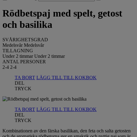
Rödbetspaj med spelt, getost
och basilika
SVÅRIGHETSGRAD
Medelsvår
Medelsvår
TILLAGNING
Under 2 timmar
Under 2 timmar
ANTAL PERSONER
2-4
2-4
TA BORT
LÄGG TILL TILL KOKBOK
DEL
TRYCK
TA BORT
LÄGG TILL TILL KOKBOK
DEL
TRYCK
Kombinationen av den färska basilikan, den feta och salta getosten
och de aromatiska rödbetorna ger en smakrik och nyttig paj som är