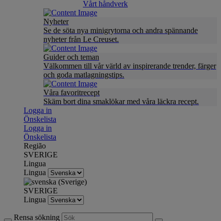
Vårt håndverk
Nyheter
Se de söta nya minigrytorna och andra spännande
nyheter från Le Creuset.
Guider och teman
Välkommen till vår värld av inspirerande trender, färger
och goda matlagningstips.
Våra favoritrecept
Skäm bort dina smaklökar med våra läckra recept.
Logga in
Önskelista
Logga in
Önskelista
Região
SVERIGE
Lingua
Lingua
SVERIGE
Lingua
Rensa sökning