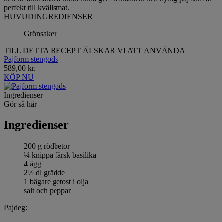
perfekt till kvällsmat.
HUVUDINGREDIENSER
Grönsaker
TILL DETTA RECEPT ÄLSKAR VI ATT ANVÄNDA
Pajform stengods
589,00 kr.
KÖP NU
Ingredienser
Gör så här
Ingredienser
200 g rödbetor
¼ knippa färsk basilika
4 ägg
2½ dl grädde
1 bägare getost i olja
salt och peppar
Pajdeg: