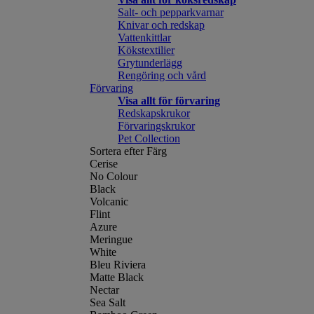
Salt- och pepparkvarnar
Knivar och redskap
Vattenkittlar
Kökstextilier
Grytunderlägg
Rengöring och vård
Förvaring
Visa allt för förvaring
Redskapskrukor
Förvaringskrukor
Pet Collection
Sortera efter Färg
Cerise
No Colour
Black
Volcanic
Flint
Azure
Meringue
White
Bleu Riviera
Matte Black
Nectar
Sea Salt