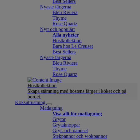
Best Sellers
Nyaste färgerna
Bleu Riviera
Thyme
Rose Quartz
Nytt och populärt
Alla nyheter
Höstkollektion
Bara hos Le Creuset
Best Sellers
Nyaste färgerna
Bleu Riviera
Thyme
Rose Quartz
Höstkollektion
Skapa stämning med höstens färger i köket och på
bordet.
Köksutrustning
Matlagning
Visa allt för matlagning
Grytor
Grytaknoppar
Gryt- och pannset
Stekpannor och wokpannor