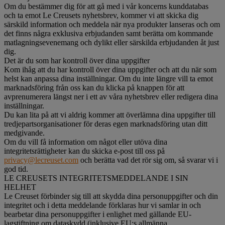
Om du bestämmer dig för att gå med i vår koncerns kunddatabas
och ta emot Le Creusets nyhetsbrev, kommer vi att skicka dig
särskild information och meddela när nya produkter lanseras och om
det finns några exklusiva erbjudanden samt berätta om kommande
matlagningsevenemang och dylikt eller särskilda erbjudanden åt just
dig.
Det är du som har kontroll över dina uppgifter
Kom ihåg att du har kontroll över dina uppgifter och att du när som
helst kan anpassa dina inställningar. Om du inte längre vill ta emot
marknadsföring från oss kan du klicka på knappen för att
avprenumerera längst ner i ett av våra nyhetsbrev eller redigera dina
inställningar.
Du kan lita på att vi aldrig kommer att överlämna dina uppgifter till
tredjepartsorganisationer för deras egen marknadsföring utan ditt
medgivande.
Om du vill få information om något eller utöva dina
integritetsrättigheter kan du skicka e-post till oss på
privacy@lecreuset.com
och berätta vad det rör sig om, så svarar vi i
god tid.
LE CREUSETS INTEGRITETSMEDDELANDE I SIN
HELHET
Le Creuset förbinder sig till att skydda dina personuppgifter och din
integritet och i detta meddelande förklaras hur vi samlar in och
bearbetar dina personuppgifter i enlighet med gällande EU-
lagstiftning om dataskydd (inklusive EU:s allmänna