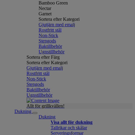
Bamboo Green
Nectar
Garnet
Sortera efter Kategori
Gjutjärn med emalj
Rostfritt stål
Non-Stick
Stengods
Baktillbehör
Ugnstillbehör
Sortera efter Färg
Sortera efter Kategori
Gjutjärn med emalj
Rostfritt stål
Non-Stick
Stengods
Baktillbehör
Ugnstillbehör
Allt för grillkvällen!
Dukning
Dukning
Visa allt för dukning
Tallrikar och skålar
Serveringsformar