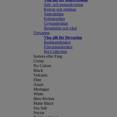
Salt- och pepparkvarnar
Knivar och redskap
Vattenkittlar
Kökstextilier
Grytunderlägg
Rengöring och vård
Förvaring
Visa allt för förvaring
Redskapskrukor
Förvaringskrukor
Pet Collection
Sortera efter Färg
Cerise
No Colour
Black
Volcanic
Flint
Azure
Meringue
White
Bleu Riviera
Matte Black
Sea Salt
Nectar