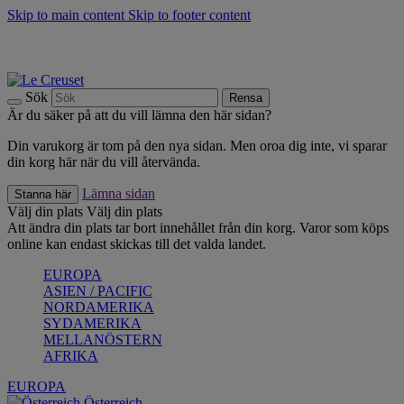
Skip to main content
Skip to footer content
Upptäck säsongens nyheter |
Shoppa nu
Anmäl dig till vårt nyhetsbrev och spara 10 % på ditt första köp.*
Fri frakt vid köp över 499 kr.
Sök
Rensa
Är du säker på att du vill lämna den här sidan?
Din varukorg är tom på den nya sidan. Men oroa dig inte, vi sparar
din korg här när du vill återvända.
Lämna sidan
Stanna här
Välj din plats
Välj din plats
Att ändra din plats tar bort innehållet från din korg. Varor som köps
online kan endast skickas till det valda landet.
EUROPA
ASIEN / PACIFIC
NORDAMERIKA
SYDAMERIKA
MELLANÖSTERN
AFRIKA
EUROPA
Österreich