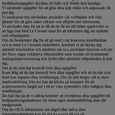
kreditkortsuppgifter skyddas till fullo och förblir helt hemliga.
Vi använder uppgifter för att göra dina köp enkla och anpassade till
just dig
Vi analyserar hur användare använder vår webbplats och våra
tjänster för att göra saker enklare och alltjämt mer intressanta.
Vi använder data för att se till att du får en allt bättre upplevelse av
att laga mat med Le Creuset samt för att informera dig om nyheter
och erbjudanden.
Om du bestämmer dig för att gå med i vår koncerns kunddatabas
och ta emot Le Creusets nyhetsbrev, kommer vi att skicka dig
särskild information och meddela när nya produkter lanseras och om
det finns några exklusiva erbjudanden samt berätta om kommande
matlagningsevenemang och dylikt eller särskilda erbjudanden åt just
dig.
Det är du som har kontroll över dina uppgifter
Kom ihåg att du har kontroll över dina uppgifter och att du när som
helst kan anpassa dina inställningar. Om du inte längre vill ta emot
marknadsföring från oss kan du klicka på knappen för att
avprenumerera längst ner i ett av våra nyhetsbrev eller redigera dina
inställningar.
Du kan lita på att vi aldrig kommer att överlämna dina uppgifter till
tredjepartsorganisationer för deras egen marknadsföring utan ditt
medgivande.
Om du vill få information om något eller utöva dina
integritetsrättigheter kan du skicka e-post till oss på