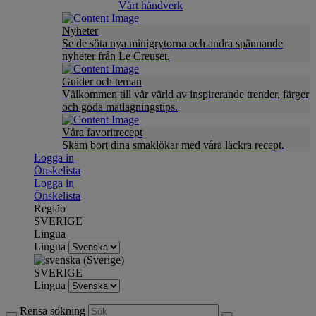
Vårt håndverk
Nyheter
Se de söta nya minigrytorna och andra spännande
nyheter från Le Creuset.
Guider och teman
Välkommen till vår värld av inspirerande trender, färger
och goda matlagningstips.
Våra favoritrecept
Skäm bort dina smaklökar med våra läckra recept.
Logga in
Önskelista
Logga in
Önskelista
Região
SVERIGE
Lingua
Lingua
SVERIGE
Lingua
Rensa sökning