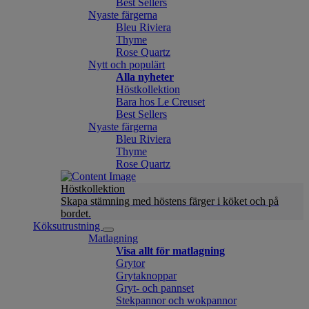
Best Sellers
Nyaste färgerna
Bleu Riviera
Thyme
Rose Quartz
Nytt och populärt
Alla nyheter
Höstkollektion
Bara hos Le Creuset
Best Sellers
Nyaste färgerna
Bleu Riviera
Thyme
Rose Quartz
Höstkollektion
Skapa stämning med höstens färger i köket och på
bordet.
Köksutrustning
Matlagning
Visa allt för matlagning
Grytor
Grytaknoppar
Gryt- och pannset
Stekpannor och wokpannor