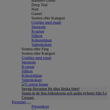
Bamboo Green
Deep Teal
Nuit
Garnet
Sortera efter Kategori
Gjutjärn med emalj
Stengods
Kvarnar
Silikon
Köksredskap
Vattenkokare
Sortera efter Färg
Sortera efter Kategori
Gjutjärn med emalj
Stengods
Kvarnar
Silikon
Köksredskap
Vattenkokare
Snygg förvaring för dina färska örter!
Spana in de fina örtkrukorna och andra nyheter från Le
Creuset.
Presenter
Presentkort