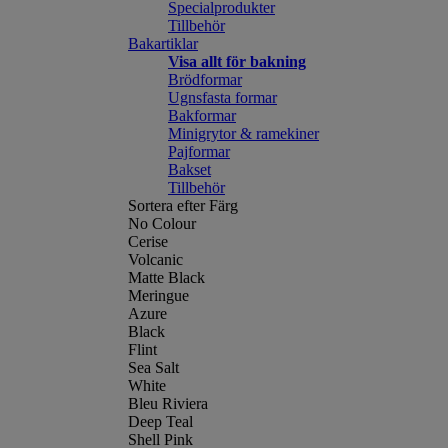
Specialprodukter
Tillbehör
Bakartiklar
Visa allt för bakning
Brödformar
Ugnsfasta formar
Bakformar
Minigrytor & ramekiner
Pajformar
Bakset
Tillbehör
Sortera efter Färg
No Colour
Cerise
Volcanic
Matte Black
Meringue
Azure
Black
Flint
Sea Salt
White
Bleu Riviera
Deep Teal
Shell Pink