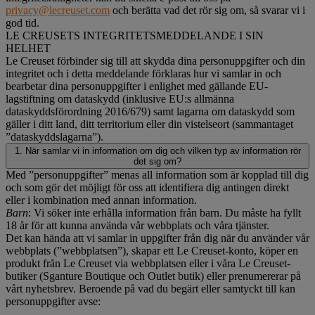
privacy@lecreuset.com
och berätta vad det rör sig om, så svarar vi i
god tid.
LE CREUSETS INTEGRITETSMEDDELANDE I SIN
HELHET
Le Creuset förbinder sig till att skydda dina personuppgifter och din
integritet och i detta meddelande förklaras hur vi samlar in och
bearbetar dina personuppgifter i enlighet med gällande EU-
lagstiftning om dataskydd (inklusive EU:s allmänna
dataskyddsförordning 2016/679) samt lagarna om dataskydd som
gäller i ditt land, ditt territorium eller din vistelseort (sammantaget
”dataskyddslagarna”).
1. När samlar vi in information om dig och vilken typ av information rör
det sig om?
Med ”personuppgifter” menas all information som är kopplad till dig
och som gör det möjligt för oss att identifiera dig antingen direkt
eller i kombination med annan information.
Barn
: Vi söker inte erhålla information från barn. Du måste ha fyllt
18 år för att kunna använda vår webbplats och våra tjänster.
Det kan hända att vi samlar in uppgifter från dig när du använder vår
webbplats (”webbplatsen”), skapar ett Le Creuset-konto, köper en
produkt från Le Creuset via webbplatsen eller i våra Le Creuset-
butiker (Sganture Boutique och Outlet butik) eller prenumererar på
vårt nyhetsbrev. Beroende på vad du begärt eller samtyckt till kan
personuppgifter avse: