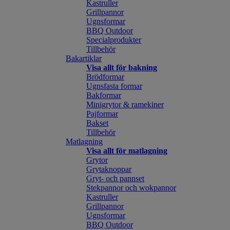
Kastruller
Grillpannor
Ugnsformar
BBQ Outdoor
Specialprodukter
Tillbehör
Bakartiklar
Visa allt för bakning
Brödformar
Ugnsfasta formar
Bakformar
Minigrytor & ramekiner
Pajformar
Bakset
Tillbehör
Matlagning
Visa allt för matlagning
Grytor
Grytaknoppar
Gryt- och pannset
Stekpannor och wokpannor
Kastruller
Grillpannor
Ugnsformar
BBQ Outdoor