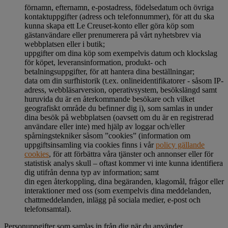
förnamn, efternamn, e-postadress, födelsedatum och övriga
kontaktuppgifter (adress och telefonnummer), för att du ska
kunna skapa ett Le Creuset-konto eller göra köp som
gästanvändare eller prenumerera på vårt nyhetsbrev via
webbplatsen eller i butik;
uppgifter om dina köp som exempelvis datum och klockslag
för köpet, leveransinformation, produkt- och
betalningsuppgifter, för att hantera dina beställningar;
data om din surfhistorik (t.ex. onlineidentifikatorer - såsom IP-
adress, webbläsarversion, operativsystem, besökslängd samt
huruvida du är en återkommande besökare och vilket
geografiskt område du befinner dig i), som samlas in under
dina besök på webbplatsen (oavsett om du är en registrerad
användare eller inte) med hjälp av loggar och/eller
spårningstekniker såsom ”cookies” (information om
uppgiftsinsamling via cookies finns i vår
policy gällande
cookies
, för att förbättra våra tjänster och annonser eller för
statistisk analys skull – oftast kommer vi inte kunna identifiera
dig utifrån denna typ av information; samt
din egen återkoppling, dina begäranden, klagomål, frågor eller
interaktioner med oss (som exempelvis dina meddelanden,
chattmeddelanden, inlägg på sociala medier, e-post och
telefonsamtal).
Personuppgifter som samlas in från dig när du använder