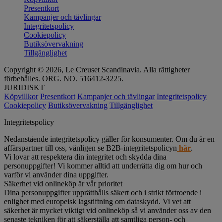
Presentkort
Kampanjer och tävlingar
Integritetspolicy
Cookiepolicy
Butiksövervakning
Tillgänglighet
Copyright © 2026, Le Creuset Scandinavia. Alla rättigheter
förbehålles. ORG. NO. 516412-3225.
JURIDISKT
Köpvillkor
Presentkort
Kampanjer och tävlingar
Integritetspolicy
Cookiepolicy
Butiksövervakning
Tillgänglighet
Integritetspolicy
Nedanstående integritetspolicy gäller för konsumenter. Om du är en
affärspartner till oss, vänligen se B2B-integritetspolicyn
här
.
Vi lovar att respektera din integritet och skydda dina
personuppgifter! Vi kommer alltid att underrätta dig om hur och
varför vi använder dina uppgifter.
Säkerhet vid onlineköp är vår prioritet
Dina personuppgifter upprätthålls säkert och i strikt förtroende i
enlighet med europeisk lagstiftning om dataskydd. Vi vet att
säkerhet är mycket viktigt vid onlineköp så vi använder oss av den
senaste tekniken för att säkerställa att samtliga person- och