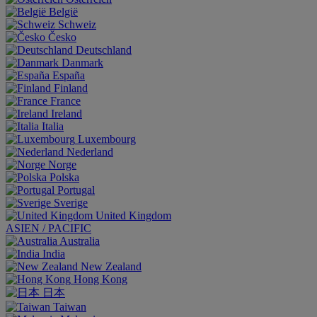
België
Schweiz
Česko
Deutschland
Danmark
España
Finland
France
Ireland
Italia
Luxembourg
Nederland
Norge
Polska
Portugal
Sverige
United Kingdom
ASIEN / PACIFIC
Australia
India
New Zealand
Hong Kong
日本
Taiwan