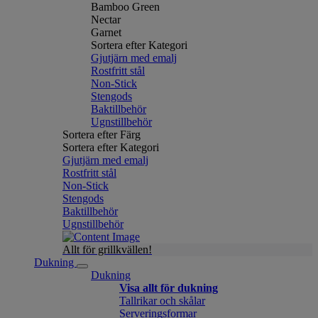
Bamboo Green
Nectar
Garnet
Sortera efter Kategori
Gjutjärn med emalj
Rostfritt stål
Non-Stick
Stengods
Baktillbehör
Ugnstillbehör
Sortera efter Färg
Sortera efter Kategori
Gjutjärn med emalj
Rostfritt stål
Non-Stick
Stengods
Baktillbehör
Ugnstillbehör
Allt för grillkvällen!
Dukning
Dukning
Visa allt för dukning
Tallrikar och skålar
Serveringsformar