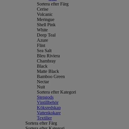
Sortera efter Färg
Cerise
Volcanic
Meringue
Shell Pink
White
Deep Teal
Azure
Flint
Sea Salt
Bleu Riviera
Chambray
Black
Matte Black
Bamboo Green
Nectar
Nuit
Sortera efter Kategori
Stengods
Vintillbehör
Köksredskap
Vattenkokare
Textilier
Sortera efter Färg
Sortera efter Kategori