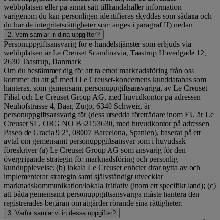
webbplatsen eller på annat sätt tillhandahåller information
varigenom du kan personligen identifieras skyddas som sådana och
du har de integritetsrättigheter som anges i paragraf H) nedan.
2. Vem samlar in dina uppgifter?
Personuppgiftsansvarig för e-handelstjänster som erbjuds via
webbplatsen är Le Creuset Scandinavia, Taastrup Hovedgade 12,
2630 Taastrup, Danmark.
Om du bestämmer dig för att ta emot marknadsföring från oss
kommer du att gå med i Le Creuset-koncernens kunddatabas som
hanteras, som gemensamt personuppgiftsansvariga, av Le Creuset
Filial och Le Creuset Group AG, med huvudkontor på adressen
Neuhofstrasse 4, Baar, Zugo, 6340 Schweiz, är
personuppgiftsansvarig för (dess utsedda företrädare inom EU är Le
Creuset SL, ORG NO B62153630, med huvudkontor på adressen
Paseo de Gracia 9 2º, 08007 Barcelona, Spanien), baserat på ett
avtal om gemensamt personuppgiftsansvar som i huvudsak
föreskriver (a) Le Creuset Group AG som ansvarig för den
övergripande strategin för marknadsföring och personlig
kundupplevelse; (b) lokala Le Creuset enheter drar nytta av och
implementerar strategin samt självständigt utvecklar
marknadskommunikation/lokala initiativ (inom ett specifikt land); (c)
att båda gemensamt personuppgiftsansvariga måste hantera den
registrerades begäran om åtgärder rörande sina rättigheter.
3. Varför samlar vi in dessa uppgifter?