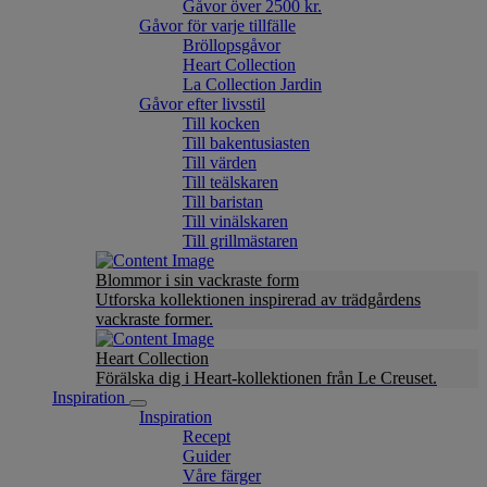
Gåvor över 2500 kr.
Gåvor för varje tillfälle
Bröllopsgåvor
Heart Collection
La Collection Jardin
Gåvor efter livsstil
Till kocken
Till bakentusiasten
Till värden
Till teälskaren
Till baristan
Till vinälskaren
Till grillmästaren
Blommor i sin vackraste form
Utforska kollektionen inspirerad av trädgårdens
vackraste former.
Heart Collection
Förälska dig i Heart-kollektionen från Le Creuset.
Inspiration
Inspiration
Recept
Guider
Våre färger