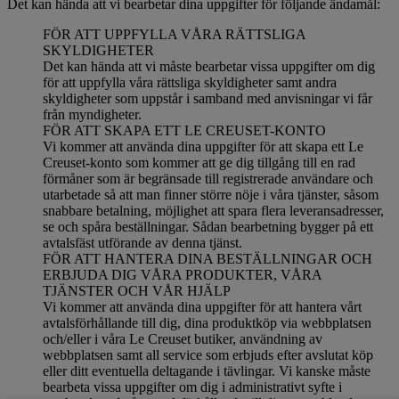
Det kan hända att vi bearbetar dina uppgifter för följande ändamål:
FÖR ATT UPPFYLLA VÅRA RÄTTSLIGA
SKYLDIGHETER
Det kan hända att vi måste bearbetar vissa uppgifter om dig
för att uppfylla våra rättsliga skyldigheter samt andra
skyldigheter som uppstår i samband med anvisningar vi får
från myndigheter.
FÖR ATT SKAPA ETT LE CREUSET-KONTO
Vi kommer att använda dina uppgifter för att skapa ett Le
Creuset-konto som kommer att ge dig tillgång till en rad
förmåner som är begränsade till registrerade användare och
utarbetade så att man finner större nöje i våra tjänster, såsom
snabbare betalning, möjlighet att spara flera leveransadresser,
se och spåra beställningar. Sådan bearbetning bygger på ett
avtalsfäst utförande av denna tjänst.
FÖR ATT HANTERA DINA BESTÄLLNINGAR OCH
ERBJUDA DIG VÅRA PRODUKTER, VÅRA
TJÄNSTER OCH VÅR HJÄLP
Vi kommer att använda dina uppgifter för att hantera vårt
avtalsförhållande till dig, dina produktköp via webbplatsen
och/eller i våra Le Creuset butiker, användning av
webbplatsen samt all service som erbjuds efter avslutat köp
eller ditt eventuella deltagande i tävlingar. Vi kanske måste
bearbeta vissa uppgifter om dig i administrativt syfte i