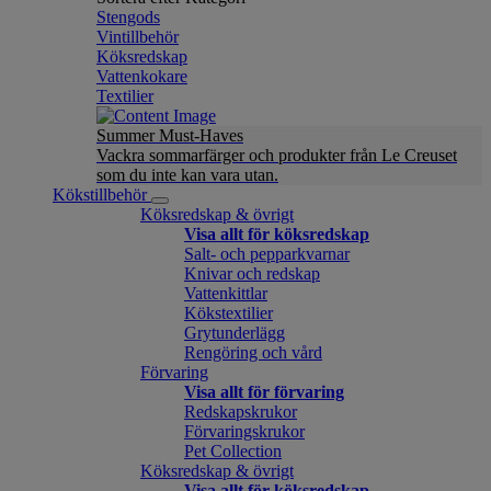
Stengods
Vintillbehör
Köksredskap
Vattenkokare
Textilier
Summer Must-Haves
Vackra sommarfärger och produkter från Le Creuset
som du inte kan vara utan.
Kökstillbehör
Köksredskap & övrigt
Visa allt för köksredskap
Salt- och pepparkvarnar
Knivar och redskap
Vattenkittlar
Kökstextilier
Grytunderlägg
Rengöring och vård
Förvaring
Visa allt för förvaring
Redskapskrukor
Förvaringskrukor
Pet Collection
Köksredskap & övrigt
Visa allt för köksredskap