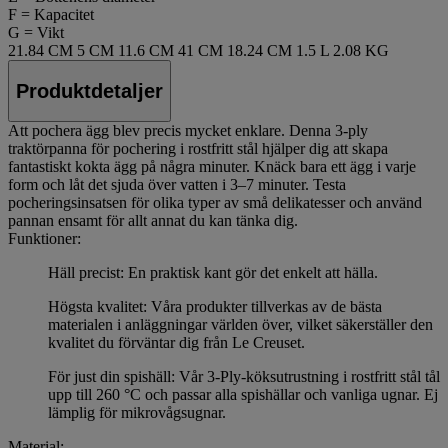
F = Kapacitet
G = Vikt
21.84 CM
5 CM
11.6 CM
41 CM
18.24 CM
1.5 L
2.08 KG
Produktdetaljer
Att pochera ägg blev precis mycket enklare. Denna 3-ply
traktörpanna för pochering i rostfritt stål hjälper dig att skapa
fantastiskt kokta ägg på några minuter. Knäck bara ett ägg i varje
form och låt det sjuda över vatten i 3–7 minuter. Testa
pocheringsinsatsen för olika typer av små delikatesser och använd
pannan ensamt för allt annat du kan tänka dig.
Funktioner:
Häll precist: En praktisk kant gör det enkelt att hälla.
Högsta kvalitet: Våra produkter tillverkas av de bästa
materialen i anläggningar världen över, vilket säkerställer den
kvalitet du förväntar dig från Le Creuset.
För just din spishäll: Vår 3-Ply-köksutrustning i rostfritt stål tål
upp till 260 °C och passar alla spishällar och vanliga ugnar. Ej
lämplig för mikrovågsugnar.
Material: