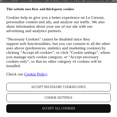
vårt nyhetsbrev. Beroende på vad du begärt eller samtyckt till kan
personuppgifter avse:
This website uses first- and third-party cookies
Cookies help us give you a better experience on Le Creuset,
förnamn, efternamn, e-postadress, födelsedatum och övriga
personalise content and ads, and analyse our traffic. We also
kontaktuppgifter (adress och telefonnummer), för att du ska
share information about your use of our site with our
kunna skapa ett Le Creuset-konto eller göra köp som
advertising and analytics partners.
gästanvändare eller prenumerera på vårt nyhetsbrev via
webbplatsen eller i butik;
“Necessary Cookies” cannot be disabled since they
uppgifter om dina köp som exempelvis datum och klockslag
support web functionalities, but you can consent to all the other
för köpet, leveransinformation, produkt- och
uses above (preferences, statistics and marketing cookies) by
betalningsuppgifter, för att hantera dina beställningar;
clicking “Accept all cookies”, or click “Cookie settings”, where
data om din surfhistorik (t.ex. onlineidentifikatorer - såsom IP-
you manage each cookie category, or “Accept necessary
adress, webbläsarversion, operativsystem, besökslängd samt
cookies only”, so that no other category of cookies will be
huruvida du är en återkommande besökare och vilket
installed.
geografiskt område du befinner dig i), som samlas in under
Check our
Cookie Policy
.
dina besök på webbplatsen (oavsett om du är en registrerad
användare eller inte) med hjälp av loggar och/eller
spårningstekniker såsom ”cookies” (information om
ACCEPT NECESSARY COOKIES ONLY
uppgiftsinsamling via cookies finns i vår
policy gällande
cookies
, för att förbättra våra tjänster och annonser eller för
statistisk analys skull – oftast kommer vi inte kunna identifiera
COOKIE SETTINGS
dig utifrån denna typ av information; samt
din egen återkoppling, dina begäranden, klagomål, frågor eller
ACCEPT ALL COOKIES
interaktioner med oss (som exempelvis dina meddelanden,
chattmeddelanden, inlägg på sociala medier, e-post och