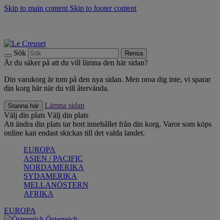
Skip to main content
Skip to footer content
Upptäck säsongens nyheter |
Shoppa nu
Anmäl dig till vårt nyhetsbrev och spara 10 % på ditt första köp.*
Fri frakt vid köp över 499 kr.
Sök
Rensa
Är du säker på att du vill lämna den här sidan?
Din varukorg är tom på den nya sidan. Men oroa dig inte, vi sparar
din korg här när du vill återvända.
Lämna sidan
Stanna här
Välj din plats
Välj din plats
Att ändra din plats tar bort innehållet från din korg. Varor som köps
online kan endast skickas till det valda landet.
EUROPA
ASIEN / PACIFIC
NORDAMERIKA
SYDAMERIKA
MELLANÖSTERN
AFRIKA
EUROPA
Österreich