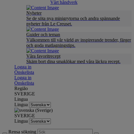
Vårt håndverk
Nyheter
Se de söta nya minigrytorna och andra spännande
nyheter från Le Creuset.
Guider och teman
Välkommen till vår värld av inspirerande trender, färger
och goda matlagningstips.
Våra favoritrecept
Skäm bort dina smaklökar med våra läckra recept.
Logga in
Önskelista
Logga in
Önskelista
Região
SVERIGE
Lingua
Lingua
SVERIGE
Lingua
Rensa sökning