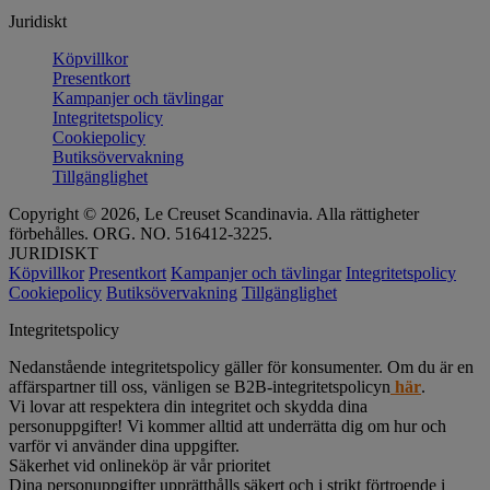
Juridiskt
Köpvillkor
Presentkort
Kampanjer och tävlingar
Integritetspolicy
Cookiepolicy
Butiksövervakning
Tillgänglighet
Copyright © 2026, Le Creuset Scandinavia. Alla rättigheter
förbehålles. ORG. NO. 516412-3225.
JURIDISKT
Köpvillkor
Presentkort
Kampanjer och tävlingar
Integritetspolicy
Cookiepolicy
Butiksövervakning
Tillgänglighet
Integritetspolicy
Nedanstående integritetspolicy gäller för konsumenter. Om du är en
affärspartner till oss, vänligen se B2B-integritetspolicyn
här
.
Vi lovar att respektera din integritet och skydda dina
personuppgifter! Vi kommer alltid att underrätta dig om hur och
varför vi använder dina uppgifter.
Säkerhet vid onlineköp är vår prioritet
Dina personuppgifter upprätthålls säkert och i strikt förtroende i