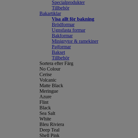
Specialprodukter
Tillbehör
Bakartiklar
Visa allt för bakning
Brödformar
Ugnsfasta formar
Bakformar
Minigrytor & ramekiner
Pajformar
Bakset
Tillbehör
Sortera efter Färg
No Colour
Cerise
Volcanic
Matte Black
Meringue
Azure
Flint
Black
Sea Salt
White
Bleu Riviera
Deep Teal
Shell Pink