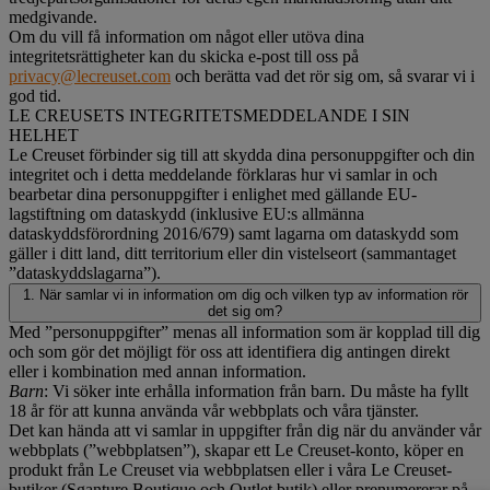
medgivande.
Om du vill få information om något eller utöva dina
integritetsrättigheter kan du skicka e-post till oss på
privacy@lecreuset.com
och berätta vad det rör sig om, så svarar vi i
god tid.
LE CREUSETS INTEGRITETSMEDDELANDE I SIN
HELHET
Le Creuset förbinder sig till att skydda dina personuppgifter och din
integritet och i detta meddelande förklaras hur vi samlar in och
bearbetar dina personuppgifter i enlighet med gällande EU-
lagstiftning om dataskydd (inklusive EU:s allmänna
dataskyddsförordning 2016/679) samt lagarna om dataskydd som
gäller i ditt land, ditt territorium eller din vistelseort (sammantaget
”dataskyddslagarna”).
1. När samlar vi in information om dig och vilken typ av information rör
det sig om?
Med ”personuppgifter” menas all information som är kopplad till dig
och som gör det möjligt för oss att identifiera dig antingen direkt
eller i kombination med annan information.
Barn
: Vi söker inte erhålla information från barn. Du måste ha fyllt
18 år för att kunna använda vår webbplats och våra tjänster.
Det kan hända att vi samlar in uppgifter från dig när du använder vår
webbplats (”webbplatsen”), skapar ett Le Creuset-konto, köper en
produkt från Le Creuset via webbplatsen eller i våra Le Creuset-
butiker (Sganture Boutique och Outlet butik) eller prenumererar på