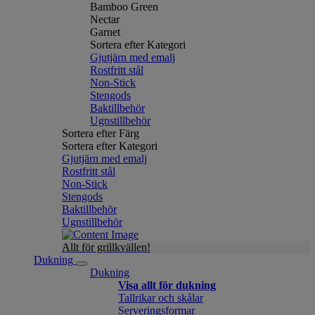
Bamboo Green
Nectar
Garnet
Sortera efter Kategori
Gjutjärn med emalj
Rostfritt stål
Non-Stick
Stengods
Baktillbehör
Ugnstillbehör
Sortera efter Färg
Sortera efter Kategori
Gjutjärn med emalj
Rostfritt stål
Non-Stick
Stengods
Baktillbehör
Ugnstillbehör
Allt för grillkvällen!
Dukning
Dukning
Visa allt för dukning
Tallrikar och skålar
Serveringsformar