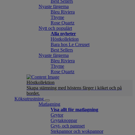
Best Sellers
Nyaste färgerna
Bleu Riviera
Thyme
Rose Quartz
Nytt och populärt
Alla nyheter
Höstkollektion
Bara hos Le Creuset
Best Sellers
Nyaste färgerna
Bleu Riviera
Thyme
Rose Quartz
Höstkollektion
Skapa stämning med höstens färger i köket och på
bordet.
Köksutrustning
Matlagning
Visa allt för matlagning
Grytor
Grytaknoppar
Gryt- och pannset
Stekpannor och wokpannor