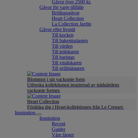
Gåvor över 2500 kr.
Gåvor för varje tillfälle
Bröllopsgåvor
Heart Collection
La Collection Jardin
Gåvor efter livsstil
Till kocken
Till bakentusiasten
Till värden
Till teälskaren
Till baristan
Till vinälskaren
Till grillmästaren
Blommor i sin vackraste form
Utforska kollektionen inspirerad av trädgårdens
vackraste former.
Heart Collection
Förälska dig i Heart-kollektionen från Le Creuset.
Inspiration
Inspiration
Recept
Guider
Våre färger