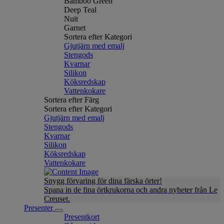
Bamboo Green
Deep Teal
Nuit
Garnet
Sortera efter Kategori
Gjutjärn med emalj
Stengods
Kvarnar
Silikon
Köksredskap
Vattenkokare
Sortera efter Färg
Sortera efter Kategori
Gjutjärn med emalj
Stengods
Kvarnar
Silikon
Köksredskap
Vattenkokare
Snygg förvaring för dina färska örter!
Spana in de fina örtkrukorna och andra nyheter från Le
Creuset.
Presenter
Presentkort