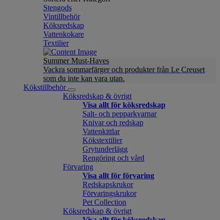
Stengods
Vintillbehör
Köksredskap
Vattenkokare
Textilier
Summer Must-Haves
Vackra sommarfärger och produkter från Le Creuset
som du inte kan vara utan.
Kökstillbehör
Köksredskap & övrigt
Visa allt för köksredskap
Salt- och pepparkvarnar
Knivar och redskap
Vattenkittlar
Kökstextilier
Grytunderlägg
Rengöring och vård
Förvaring
Visa allt för förvaring
Redskapskrukor
Förvaringskrukor
Pet Collection
Köksredskap & övrigt
Visa allt för köksredskap