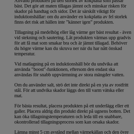
Använd produkten på den storlek av kokplatta som passar
bäst. Det gör att maten tillagas jämnt och minskar risken för
skador på handtag och sidor. Det är särskilt viktigt för
induktionshällar: om du använder en kokplatta av fel storlek
finns det risk att hällen inte ”känner igen” produkten.
Tillagning på medelhög eller låg värme ger bäst resultat - även
vid stekning och sautering. Låt produkten värmas upp gradvis
för att få mat som smakar bra och är jämnt tillagad. Behöver
du högre värme kan du skruva ner när du har nått önskad
temperatur.
Vid matlagning på en induktionshäll bör du undvika att
använda "boost"-funktionen, eftersom den endast ska
användas för snabb uppvärmning av stora mängder vatten.
Om du använder salt, strö det inte direkt på en yta av rostfritt
stål. För att undvika skador läggs den till varm vätska eller
mat.
För bästa resultat, placera produkten på ett underlägg eller ett
galler. Placera aldrig din produkt direkt på ugnens botten. Det
kan öka tillagningstemperaturen och leda till en snabbare,
okontrollerad tillagningsprocess som kan orsaka skador.
Lämna minst 5 cm avstånd mellan värmekällan och den övre