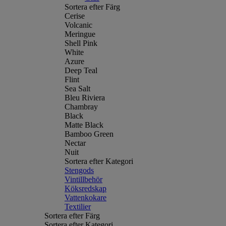
Sortera efter Färg
Cerise
Volcanic
Meringue
Shell Pink
White
Azure
Deep Teal
Flint
Sea Salt
Bleu Riviera
Chambray
Black
Matte Black
Bamboo Green
Nectar
Nuit
Sortera efter Kategori
Stengods
Vintillbehör
Köksredskap
Vattenkokare
Textilier
Sortera efter Färg
Sortera efter Kategori