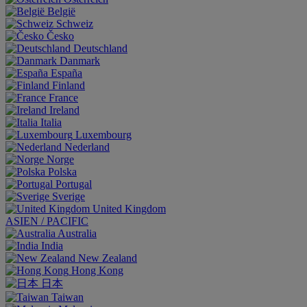
België
Schweiz
Česko
Deutschland
Danmark
España
Finland
France
Ireland
Italia
Luxembourg
Nederland
Norge
Polska
Portugal
Sverige
United Kingdom
ASIEN / PACIFIC
Australia
India
New Zealand
Hong Kong
日本
Taiwan