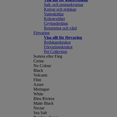
Salt- och pepparkvarnar
Knivar och redskap
Vattenkittlar
Kökstextilier
Grytunderlägg
Rengöring och vård
Förvaring
Visa allt för förvaring
Redskapskrukor
Förvaringskrukor
Pet Collection
Sortera efter Färg
Cerise
No Colour
Black
Volcanic
Flint
Azure
Meringue
White
Bleu Riviera
Matte Black
Nectar
Sea Salt