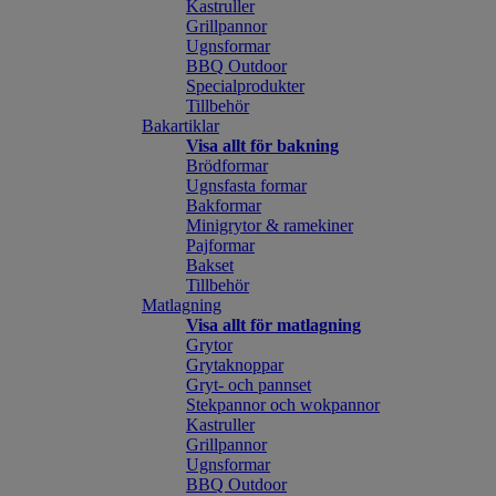
Kastruller
Grillpannor
Ugnsformar
BBQ Outdoor
Specialprodukter
Tillbehör
Bakartiklar
Visa allt för bakning
Brödformar
Ugnsfasta formar
Bakformar
Minigrytor & ramekiner
Pajformar
Bakset
Tillbehör
Matlagning
Visa allt för matlagning
Grytor
Grytaknoppar
Gryt- och pannset
Stekpannor och wokpannor
Kastruller
Grillpannor
Ugnsformar
BBQ Outdoor