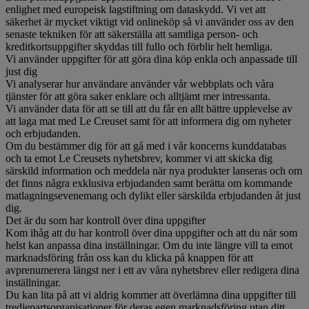
enlighet med europeisk lagstiftning om dataskydd. Vi vet att
säkerhet är mycket viktigt vid onlineköp så vi använder oss av den
senaste tekniken för att säkerställa att samtliga person- och
kreditkortsuppgifter skyddas till fullo och förblir helt hemliga.
Vi använder uppgifter för att göra dina köp enkla och anpassade till
just dig
Vi analyserar hur användare använder vår webbplats och våra
tjänster för att göra saker enklare och alltjämt mer intressanta.
Vi använder data för att se till att du får en allt bättre upplevelse av
att laga mat med Le Creuset samt för att informera dig om nyheter
och erbjudanden.
Om du bestämmer dig för att gå med i vår koncerns kunddatabas
och ta emot Le Creusets nyhetsbrev, kommer vi att skicka dig
särskild information och meddela när nya produkter lanseras och om
det finns några exklusiva erbjudanden samt berätta om kommande
matlagningsevenemang och dylikt eller särskilda erbjudanden åt just
dig.
Det är du som har kontroll över dina uppgifter
Kom ihåg att du har kontroll över dina uppgifter och att du när som
helst kan anpassa dina inställningar. Om du inte längre vill ta emot
marknadsföring från oss kan du klicka på knappen för att
avprenumerera längst ner i ett av våra nyhetsbrev eller redigera dina
inställningar.
Du kan lita på att vi aldrig kommer att överlämna dina uppgifter till
tredjepartsorganisationer för deras egen marknadsföring utan ditt