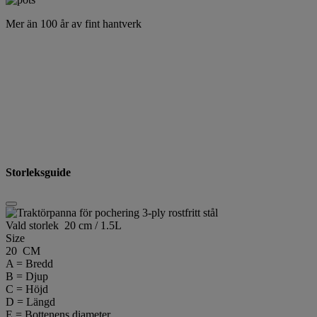
Mer än 100 år av fint hantverk
Storleksguide
Vald storlek
20 cm / 1.5L
Size
20 CM
A = Bredd
B = Djup
C = Höjd
D = Längd
E = Bottenens diameter