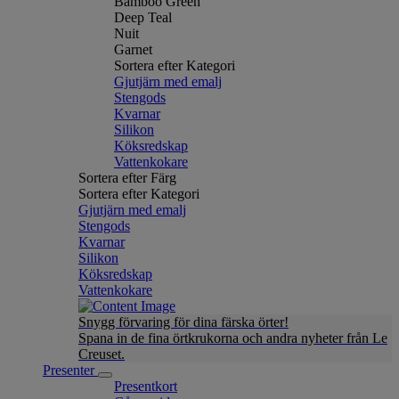
Bamboo Green
Deep Teal
Nuit
Garnet
Sortera efter Kategori
Gjutjärn med emalj
Stengods
Kvarnar
Silikon
Köksredskap
Vattenkokare
Sortera efter Färg
Sortera efter Kategori
Gjutjärn med emalj
Stengods
Kvarnar
Silikon
Köksredskap
Vattenkokare
Snygg förvaring för dina färska örter!
Spana in de fina örtkrukorna och andra nyheter från Le
Creuset.
Presenter
Presentkort