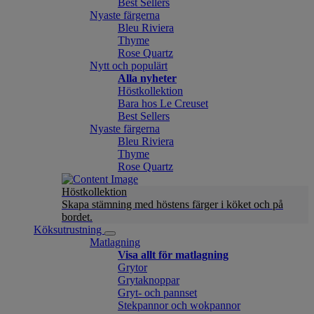
Best Sellers
Nyaste färgerna
Bleu Riviera
Thyme
Rose Quartz
Nytt och populärt
Alla nyheter
Höstkollektion
Bara hos Le Creuset
Best Sellers
Nyaste färgerna
Bleu Riviera
Thyme
Rose Quartz
Höstkollektion
Skapa stämning med höstens färger i köket och på
bordet.
Köksutrustning
Matlagning
Visa allt för matlagning
Grytor
Grytaknoppar
Gryt- och pannset
Stekpannor och wokpannor