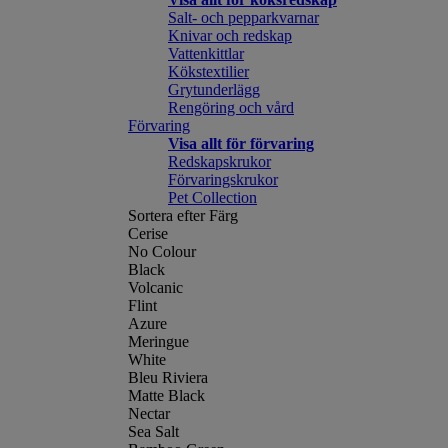
Salt- och pepparkvarnar
Knivar och redskap
Vattenkittlar
Kökstextilier
Grytunderlägg
Rengöring och vård
Förvaring
Visa allt för förvaring
Redskapskrukor
Förvaringskrukor
Pet Collection
Sortera efter Färg
Cerise
No Colour
Black
Volcanic
Flint
Azure
Meringue
White
Bleu Riviera
Matte Black
Nectar
Sea Salt