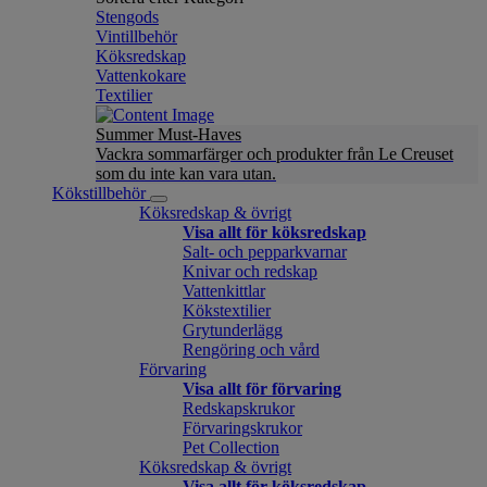
Stengods
Vintillbehör
Köksredskap
Vattenkokare
Textilier
Summer Must-Haves
Vackra sommarfärger och produkter från Le Creuset
som du inte kan vara utan.
Kökstillbehör
Köksredskap & övrigt
Visa allt för köksredskap
Salt- och pepparkvarnar
Knivar och redskap
Vattenkittlar
Kökstextilier
Grytunderlägg
Rengöring och vård
Förvaring
Visa allt för förvaring
Redskapskrukor
Förvaringskrukor
Pet Collection
Köksredskap & övrigt
Visa allt för köksredskap