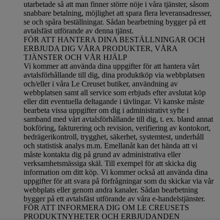
utarbetade så att man finner större nöje i våra tjänster, såsom
snabbare betalning, möjlighet att spara flera leveransadresser,
se och spåra beställningar. Sådan bearbetning bygger på ett
avtalsfäst utförande av denna tjänst.
FÖR ATT HANTERA DINA BESTÄLLNINGAR OCH
ERBJUDA DIG VÅRA PRODUKTER, VÅRA
TJÄNSTER OCH VÅR HJÄLP
Vi kommer att använda dina uppgifter för att hantera vårt
avtalsförhållande till dig, dina produktköp via webbplatsen
och/eller i våra Le Creuset butiker, användning av
webbplatsen samt all service som erbjuds efter avslutat köp
eller ditt eventuella deltagande i tävlingar. Vi kanske måste
bearbeta vissa uppgifter om dig i administrativt syfte i
samband med vårt avtalsförhållande till dig, t. ex. bland annat
bokföring, fakturering och revision, verifiering av kontokort,
bedrägerikontroll, trygghet, säkerhet, systemtest, underhåll
och statistisk analys m.m. Emellanåt kan det hända att vi
måste kontakta dig på grund av administrativa eller
verksamhetsmässiga skäl. Till exempel för att skicka dig
information om ditt köp. Vi kommer också att använda dina
uppgifter för att svara på förfrågningar som du skickar via vår
webbplats eller genom andra kanaler. Sådan bearbetning
bygger på ett avtalsfäst utförande av våra e-handelstjänster.
FÖR ATT INFORMERA DIG OM LE CREUSETS
PRODUKTNYHETER OCH ERBJUDANDEN