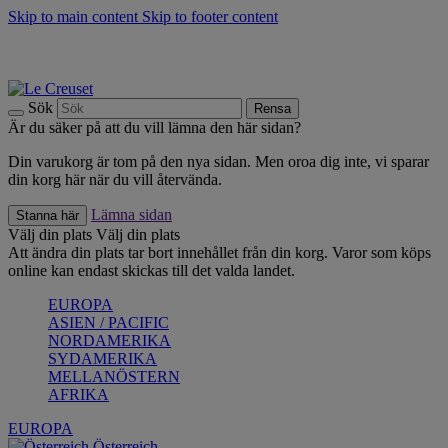
Skip to main content
Skip to footer content
Upptäck säsongens nyheter |
Shoppa nu
Anmäl dig till vårt nyhetsbrev och spara 10 % på ditt första köp.*
Fri frakt vid köp över 499 kr.
Sök
Rensa
Är du säker på att du vill lämna den här sidan?
Din varukorg är tom på den nya sidan. Men oroa dig inte, vi sparar
din korg här när du vill återvända.
Lämna sidan
Stanna här
Välj din plats
Välj din plats
Att ändra din plats tar bort innehållet från din korg. Varor som köps
online kan endast skickas till det valda landet.
EUROPA
ASIEN / PACIFIC
NORDAMERIKA
SYDAMERIKA
MELLANÖSTERN
AFRIKA
EUROPA
Österreich