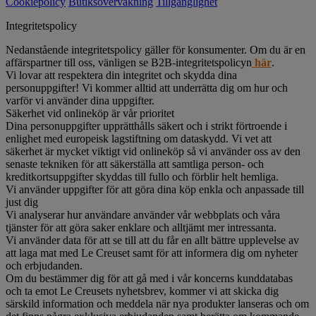
Cookiepolicy
Butiksövervakning
Tillgänglighet
Integritetspolicy
Nedanstående integritetspolicy gäller för konsumenter. Om du är en
affärspartner till oss, vänligen se B2B-integritetspolicyn
här
.
Vi lovar att respektera din integritet och skydda dina
personuppgifter! Vi kommer alltid att underrätta dig om hur och
varför vi använder dina uppgifter.
Säkerhet vid onlineköp är vår prioritet
Dina personuppgifter upprätthålls säkert och i strikt förtroende i
enlighet med europeisk lagstiftning om dataskydd. Vi vet att
säkerhet är mycket viktigt vid onlineköp så vi använder oss av den
senaste tekniken för att säkerställa att samtliga person- och
kreditkortsuppgifter skyddas till fullo och förblir helt hemliga.
Vi använder uppgifter för att göra dina köp enkla och anpassade till
just dig
Vi analyserar hur användare använder vår webbplats och våra
tjänster för att göra saker enklare och alltjämt mer intressanta.
Vi använder data för att se till att du får en allt bättre upplevelse av
att laga mat med Le Creuset samt för att informera dig om nyheter
och erbjudanden.
Om du bestämmer dig för att gå med i vår koncerns kunddatabas
och ta emot Le Creusets nyhetsbrev, kommer vi att skicka dig
särskild information och meddela när nya produkter lanseras och om