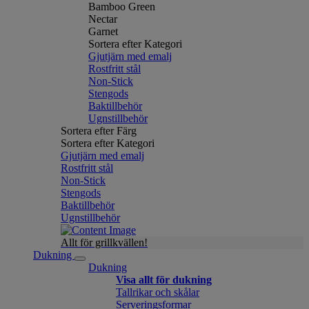
Bamboo Green
Nectar
Garnet
Sortera efter Kategori
Gjutjärn med emalj
Rostfritt stål
Non-Stick
Stengods
Baktillbehör
Ugnstillbehör
Sortera efter Färg
Sortera efter Kategori
Gjutjärn med emalj
Rostfritt stål
Non-Stick
Stengods
Baktillbehör
Ugnstillbehör
Allt för grillkvällen!
Dukning
Dukning
Visa allt för dukning
Tallrikar och skålar
Serveringsformar