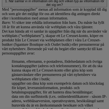
1. När samlar vi in information om dig och vilken typ av information rör
det sig om?
Med ”personuppgifter” menas all information som är kopplad till dig
och som gör det möjligt för oss att identifiera dig antingen direkt
eller i kombination med annan information.
Barn
: Vi söker inte erhålla information från barn. Du måste ha fyllt
18 år för att kunna använda vår webbplats och våra tjänster.
Det kan hända att vi samlar in uppgifter från dig när du använder vår
webbplats (”webbplatsen”), skapar ett Le Creuset-konto, köper en
produkt från Le Creuset via webbplatsen eller i våra Le Creuset-
butiker (Sganture Boutique och Outlet butik) eller prenumererar på
vårt nyhetsbrev. Beroende på vad du begärt eller samtyckt till kan
personuppgifter avse:
förnamn, efternamn, e-postadress, födelsedatum och övriga
kontaktuppgifter (adress och telefonnummer), för att du ska
kunna skapa ett Le Creuset-konto eller göra köp som
gästanvändare eller prenumerera på vårt nyhetsbrev via
webbplatsen eller i butik;
uppgifter om dina köp som exempelvis datum och klockslag
för köpet, leveransinformation, produkt- och
betalningsuppgifter, för att hantera dina beställningar;
data om din surfhistorik (t.ex. onlineidentifikatorer - såsom IP-
adress, webbläsarversion, operativsystem, besökslängd samt
huruvida du är en återkommande besökare och vilket