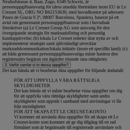
Neuhofstrasse 4, Baar, Zugo, 6340 Schweiz, är
personuppgiftsansvarig för (dess utsedda företrädare inom EU är Le
Creuset SL, ORG NO B62153630, med huvudkontor på adressen
Paseo de Gracia 9 2º, 08007 Barcelona, Spanien), baserat på ett
avtal om gemensamt personuppgiftsansvar som i huvudsak
föreskriver (a) Le Creuset Group AG som ansvarig för den
övergripande strategin för marknadsföring och personlig
kundupplevelse; (b) lokala Le Creuset enheter drar nytta av och
implementerar strategin samt självständigt utvecklar
marknadskommunikation/lokala initiativ (inom ett specifikt land); (c)
att båda gemensamt personuppgiftsansvariga måste hantera den
registrerades begäran om åtgärder rörande sina rättigheter.
3. Varför samlar vi in dessa uppgifter?
Det kan hända att vi bearbetar dina uppgifter för följande ändamål:
FÖR ATT UPPFYLLA VÅRA RÄTTSLIGA
SKYLDIGHETER
Det kan hända att vi måste bearbetar vissa uppgifter om dig
för att uppfylla våra rättsliga skyldigheter samt andra
skyldigheter som uppstår i samband med anvisningar vi får
från myndigheter.
FÖR ATT SKAPA ETT LE CREUSET-KONTO
Vi kommer att använda dina uppgifter för att skapa ett Le
Creuset-konto som kommer att ge dig tillgång till en rad
förmåner som är begränsade till registrerade användare och