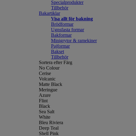
Specialprodukter
Tillbehör
Bakartiklar
Visa allt för bakning
Brödformar
Ugnsfasta formar
Bakformar
Minigrytor & ramekiner
Pajformar
Bakset
Tillbehör
Sortera efter Färg
No Colour
Cerise
Volcanic
Matte Black
Meringue
Azure
Flint
Black
Sea Salt
White
Bleu Riviera
Deep Teal
Shell Pink