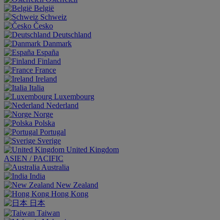
België
Schweiz
Česko
Deutschland
Danmark
España
Finland
France
Ireland
Italia
Luxembourg
Nederland
Norge
Polska
Portugal
Sverige
United Kingdom
ASIEN / PACIFIC
Australia
India
New Zealand
Hong Kong
日本
Taiwan