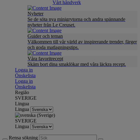
Vårt håndverk
Nyheter
Se de söta nya minigrytorna och andra spännande
nyheter från Le Creuset.
Guider och teman
Välkommen till vår värld av inspirerande trender, färger
och goda matlagningstips.
Våra favoritrecept
Skäm bort dina smaklökar med våra läckra recept.
Logga in
Önskelista
Logga in
Önskelista
Região
SVERIGE
Lingua
Lingua
SVERIGE
Lingua
Rensa sökning