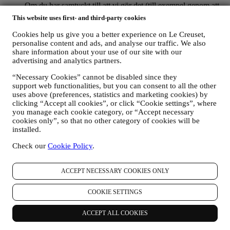
Om du har samtyckt till att vi gör det (till exempel genom att
prenumerera på vårt nyhetsbrev när du skapar ett konto på
This website uses first- and third-party cookies
webbplatsen), skickar vi dig marknadsföringskommunikation
och nyheter om initiativ relaterade till Le Creuset som
Cookies help us give you a better experience on Le Creuset,
marknadsförs av dess dotterbolag och lokala anslutna företag
personalise content and ads, and analyse our traffic. We also
och samarbetspartner utifrån dina preferenser. Vi kommer att
share information about your use of our site with our
advertising and analytics partners.
kontakta dig via e-post, SMS eller sociala medier men även
med hjälp av automatiserade medel. Sådan kommunikation
“Necessary Cookies” cannot be disabled since they
kommer att beröra Le Creuset-produkter, nya
support web functionalities, but you can consent to all the other
butiksöppningar, exklusiva evenemang, tävlingar,
uses above (preferences, statistics and marketing cookies) by
undersökningar, demonstrationer organiserade av Le Creuset
clicking “Accept all cookies”, or click “Cookie settings”, where
eller specialerbjudanden som vi tror du gillar. Denna
you manage each cookie category, or “Accept necessary
kommunikation kan väljas ut eller anpassas efter dig baserat
cookies only”, so that no other category of cookies will be
på de uppgifter vi har om dig som exempelvis din plats eller
installed.
köphistorik eller vilka av våra produkter du föredrar. Vi
kommer att använda dina uppgifter för att få en bättre
Check our
Cookie Policy
.
förståelse för dina intressen. Detta gör vår kommunikation
med dig mer personlig, relevant och intressant för dig. Det
ACCEPT NECESSARY COOKIES ONLY
kommer inte att ha några andra effekter. Vi samlar också in
statistik om e-postöppning och klick med hjälp av branschens
standardtekniker för att kunna övervaka våra nyhetsbrev.
COOKIE SETTINGS
Denna behandling baseras på ditt samtycke till att få personlig
marknadsföringskommunikation från oss. Valet kan göras på
ACCEPT ALL COOKIES
de punkter där personlig information samlas in genom att välja
lämplig kryssruta. Avanmälan: Du kan närsomhelst avstå från