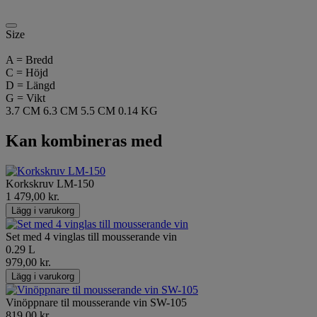
Size
A = Bredd
C = Höjd
D = Längd
G = Vikt
3.7 CM
6.3 CM
5.5 CM
0.14 KG
Kan kombineras med
Korkskruv LM-150
1 479,00 kr.
Lägg i varukorg
Set med 4 vinglas till mousserande vin
0.29 L
979,00 kr.
Lägg i varukorg
Vinöppnare til mousserande vin SW-105
819,00 kr.