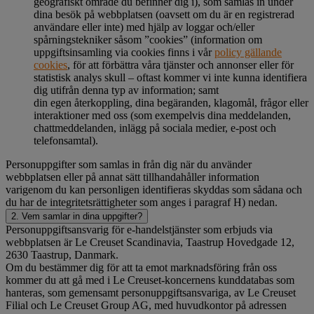
geografiskt område du befinner dig i), som samlas in under
dina besök på webbplatsen (oavsett om du är en registrerad
användare eller inte) med hjälp av loggar och/eller
spårningstekniker såsom ”cookies” (information om
uppgiftsinsamling via cookies finns i vår
policy gällande
cookies
, för att förbättra våra tjänster och annonser eller för
statistisk analys skull – oftast kommer vi inte kunna identifiera
dig utifrån denna typ av information; samt
din egen återkoppling, dina begäranden, klagomål, frågor eller
interaktioner med oss (som exempelvis dina meddelanden,
chattmeddelanden, inlägg på sociala medier, e-post och
telefonsamtal).
Personuppgifter som samlas in från dig när du använder
webbplatsen eller på annat sätt tillhandahåller information
varigenom du kan personligen identifieras skyddas som sådana och
du har de integritetsrättigheter som anges i paragraf H) nedan.
2. Vem samlar in dina uppgifter?
Personuppgiftsansvarig för e-handelstjänster som erbjuds via
webbplatsen är Le Creuset Scandinavia, Taastrup Hovedgade 12,
2630 Taastrup, Danmark.
Om du bestämmer dig för att ta emot marknadsföring från oss
kommer du att gå med i Le Creuset-koncernens kunddatabas som
hanteras, som gemensamt personuppgiftsansvariga, av Le Creuset
Filial och Le Creuset Group AG, med huvudkontor på adressen