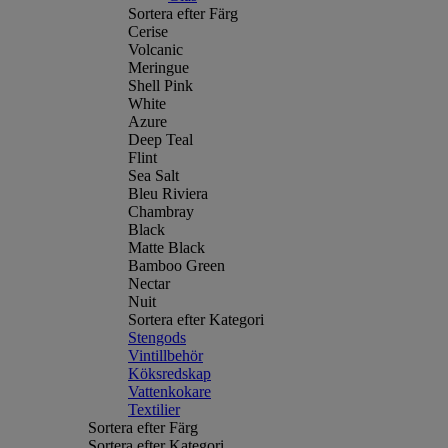
Sortera efter Färg
Cerise
Volcanic
Meringue
Shell Pink
White
Azure
Deep Teal
Flint
Sea Salt
Bleu Riviera
Chambray
Black
Matte Black
Bamboo Green
Nectar
Nuit
Sortera efter Kategori
Stengods
Vintillbehör
Köksredskap
Vattenkokare
Textilier
Sortera efter Färg
Sortera efter Kategori