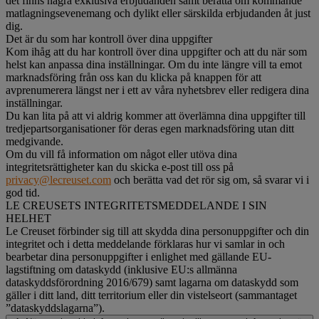
det finns några exklusiva erbjudanden samt berätta om kommande
matlagningsevenemang och dylikt eller särskilda erbjudanden åt just
dig.
Det är du som har kontroll över dina uppgifter
Kom ihåg att du har kontroll över dina uppgifter och att du när som
helst kan anpassa dina inställningar. Om du inte längre vill ta emot
marknadsföring från oss kan du klicka på knappen för att
avprenumerera längst ner i ett av våra nyhetsbrev eller redigera dina
inställningar.
Du kan lita på att vi aldrig kommer att överlämna dina uppgifter till
tredjepartsorganisationer för deras egen marknadsföring utan ditt
medgivande.
Om du vill få information om något eller utöva dina
integritetsrättigheter kan du skicka e-post till oss på
privacy@lecreuset.com
och berätta vad det rör sig om, så svarar vi i
god tid.
LE CREUSETS INTEGRITETSMEDDELANDE I SIN
HELHET
Le Creuset förbinder sig till att skydda dina personuppgifter och din
integritet och i detta meddelande förklaras hur vi samlar in och
bearbetar dina personuppgifter i enlighet med gällande EU-
lagstiftning om dataskydd (inklusive EU:s allmänna
dataskyddsförordning 2016/679) samt lagarna om dataskydd som
gäller i ditt land, ditt territorium eller din vistelseort (sammantaget
”dataskyddslagarna”).