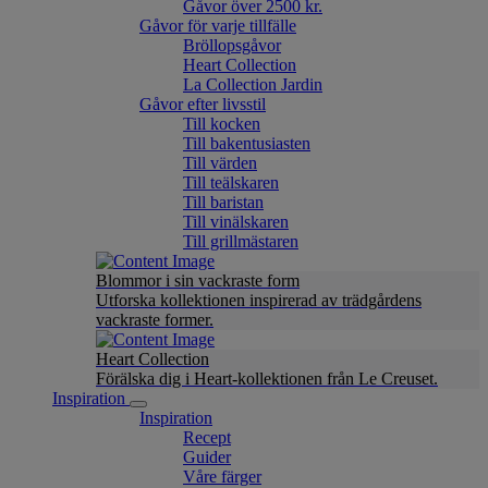
Gåvor över 2500 kr.
Gåvor för varje tillfälle
Bröllopsgåvor
Heart Collection
La Collection Jardin
Gåvor efter livsstil
Till kocken
Till bakentusiasten
Till värden
Till teälskaren
Till baristan
Till vinälskaren
Till grillmästaren
Blommor i sin vackraste form
Utforska kollektionen inspirerad av trädgårdens
vackraste former.
Heart Collection
Förälska dig i Heart-kollektionen från Le Creuset.
Inspiration
Inspiration
Recept
Guider
Våre färger