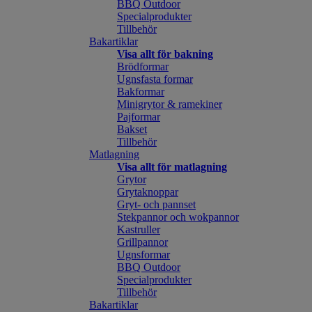
BBQ Outdoor
Specialprodukter
Tillbehör
Bakartiklar
Visa allt för bakning
Brödformar
Ugnsfasta formar
Bakformar
Minigrytor & ramekiner
Pajformar
Bakset
Tillbehör
Matlagning
Visa allt för matlagning
Grytor
Grytaknoppar
Gryt- och pannset
Stekpannor och wokpannor
Kastruller
Grillpannor
Ugnsformar
BBQ Outdoor
Specialprodukter
Tillbehör
Bakartiklar