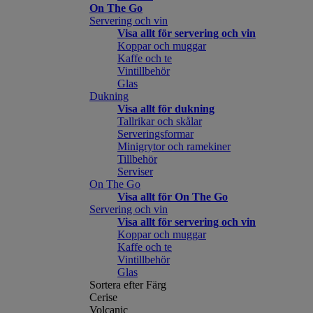
On The Go
Servering och vin
Visa allt för servering och vin
Koppar och muggar
Kaffe och te
Vintillbehör
Glas
Dukning
Visa allt för dukning
Tallrikar och skålar
Serveringsformar
Minigrytor och ramekiner
Tillbehör
Serviser
On The Go
Visa allt för On The Go
Servering och vin
Visa allt för servering och vin
Koppar och muggar
Kaffe och te
Vintillbehör
Glas
Sortera efter Färg
Cerise
Volcanic