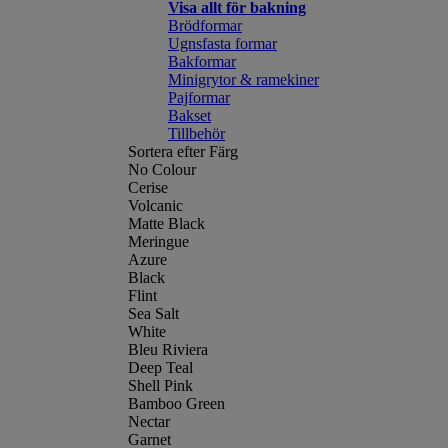
Visa allt för bakning
Brödformar
Ugnsfasta formar
Bakformar
Minigrytor & ramekiner
Pajformar
Bakset
Tillbehör
Sortera efter Färg
No Colour
Cerise
Volcanic
Matte Black
Meringue
Azure
Black
Flint
Sea Salt
White
Bleu Riviera
Deep Teal
Shell Pink
Bamboo Green
Nectar
Garnet