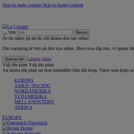
Skip to main content
Skip to footer content
Upptäck säsongens nyheter |
Shoppa nu
Anmäl dig till vårt nyhetsbrev och spara 10 % på ditt första köp.*
Fri frakt vid köp över 499 kr.
Sök
Rensa
Är du säker på att du vill lämna den här sidan?
Din varukorg är tom på den nya sidan. Men oroa dig inte, vi sparar din
Lämna sidan
Stanna här
Välj din plats
Välj din plats
Att ändra din plats tar bort innehållet från din korg. Varor som köps on
EUROPA
ASIEN / PACIFIC
NORDAMERIKA
SYDAMERIKA
MELLANÖSTERN
AFRIKA
EUROPA
Österreich
België
Schweiz