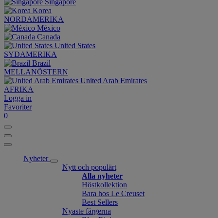
Singapore
Korea
NORDAMERIKA
México
Canada
United States
SYDAMERIKA
Brazil
MELLANÖSTERN
United Arab Emirates
AFRIKA
Logga in
Favoriter
0
Nyheter
Nytt och populärt
Alla nyheter
Höstkollektion
Bara hos Le Creuset
Best Sellers
Nyaste färgerna