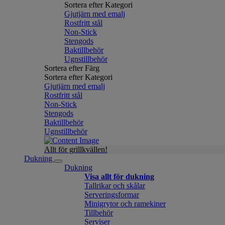
Sortera efter Kategori
Gjutjärn med emalj
Rostfritt stål
Non-Stick
Stengods
Baktillbehör
Ugnstillbehör
Sortera efter Färg
Sortera efter Kategori
Gjutjärn med emalj
Rostfritt stål
Non-Stick
Stengods
Baktillbehör
Ugnstillbehör
Allt för grillkvällen!
Dukning
Dukning
Visa allt för dukning
Tallrikar och skålar
Serveringsformar
Minigrytor och ramekiner
Tillbehör
Serviser