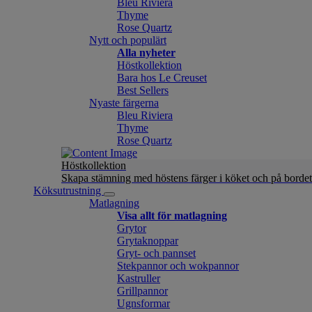
Bleu Riviera
Thyme
Rose Quartz
Nytt och populärt
Alla nyheter
Höstkollektion
Bara hos Le Creuset
Best Sellers
Nyaste färgerna
Bleu Riviera
Thyme
Rose Quartz
Höstkollektion
Skapa stämning med höstens färger i köket och på bordet
Köksutrustning
Matlagning
Visa allt för matlagning
Grytor
Grytaknoppar
Gryt- och pannset
Stekpannor och wokpannor
Kastruller
Grillpannor
Ugnsformar