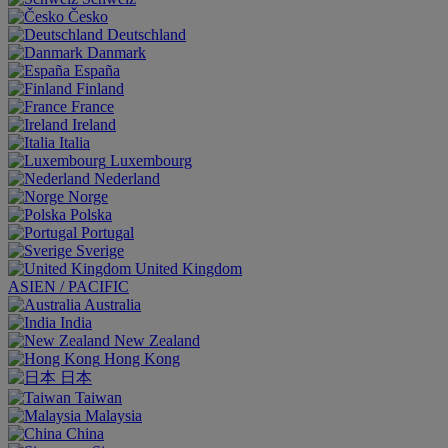
Česko
Deutschland
Danmark
España
Finland
France
Ireland
Italia
Luxembourg
Nederland
Norge
Polska
Portugal
Sverige
United Kingdom
ASIEN / PACIFIC
Australia
India
New Zealand
Hong Kong
日本
Taiwan
Malaysia
China