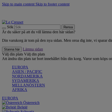
Skip to main content
Skip to footer content
Upptäck säsongens nyheter |
Shoppa nu
Anmäl dig till vårt nyhetsbrev och spara 10 % på ditt första köp.*
Fri frakt vid köp över 499 kr.
Sök
Rensa
Är du säker på att du vill lämna den här sidan?
Din varukorg är tom på den nya sidan. Men oroa dig inte, vi sparar din
Lämna sidan
Stanna här
Välj din plats
Välj din plats
Att ändra din plats tar bort innehållet från din korg. Varor som köps on
EUROPA
ASIEN / PACIFIC
NORDAMERIKA
SYDAMERIKA
MELLANÖSTERN
AFRIKA
EUROPA
Österreich
België
Schweiz