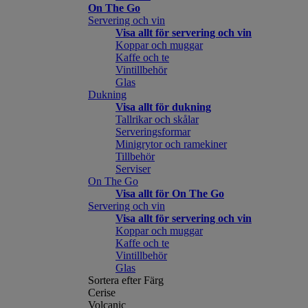
On The Go
Servering och vin
Visa allt för servering och vin
Koppar och muggar
Kaffe och te
Vintillbehör
Glas
Dukning
Visa allt för dukning
Tallrikar och skålar
Serveringsformar
Minigrytor och ramekiner
Tillbehör
Serviser
On The Go
Visa allt för On The Go
Servering och vin
Visa allt för servering och vin
Koppar och muggar
Kaffe och te
Vintillbehör
Glas
Sortera efter Färg
Cerise
Volcanic