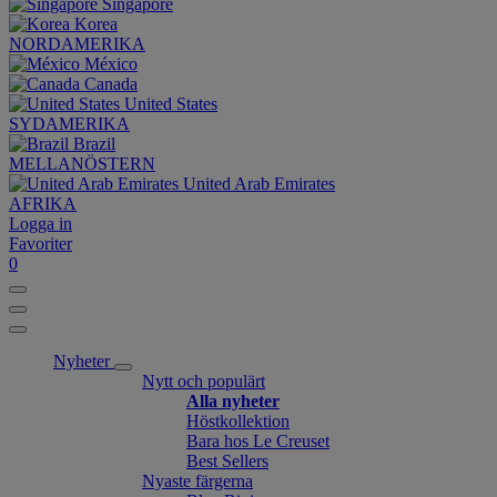
Singapore
Korea
NORDAMERIKA
México
Canada
United States
SYDAMERIKA
Brazil
MELLANÖSTERN
United Arab Emirates
AFRIKA
Logga in
Favoriter
0
Nyheter
Nytt och populärt
Alla nyheter
Höstkollektion
Bara hos Le Creuset
Best Sellers
Nyaste färgerna