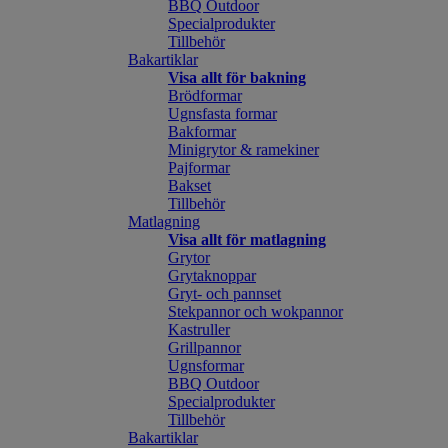
BBQ Outdoor
Specialprodukter
Tillbehör
Bakartiklar
Visa allt för bakning
Brödformar
Ugnsfasta formar
Bakformar
Minigrytor & ramekiner
Pajformar
Bakset
Tillbehör
Matlagning
Visa allt för matlagning
Grytor
Grytaknoppar
Gryt- och pannset
Stekpannor och wokpannor
Kastruller
Grillpannor
Ugnsformar
BBQ Outdoor
Specialprodukter
Tillbehör
Bakartiklar