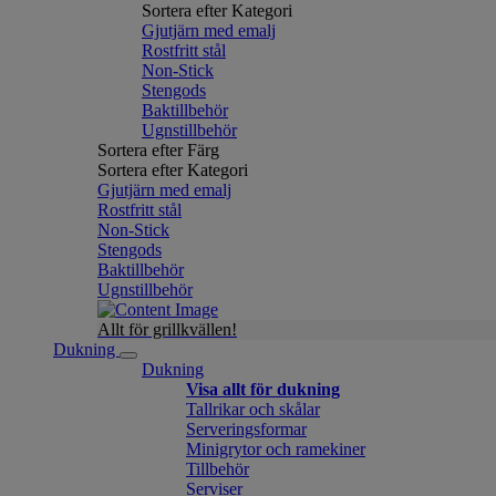
Sortera efter Kategori
Gjutjärn med emalj
Rostfritt stål
Non-Stick
Stengods
Baktillbehör
Ugnstillbehör
Sortera efter Färg
Sortera efter Kategori
Gjutjärn med emalj
Rostfritt stål
Non-Stick
Stengods
Baktillbehör
Ugnstillbehör
Allt för grillkvällen!
Dukning
Dukning
Visa allt för dukning
Tallrikar och skålar
Serveringsformar
Minigrytor och ramekiner
Tillbehör
Serviser