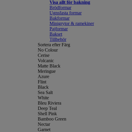
Visa allt för bakning
Brödformar
Ugnsfasta formar
Bakformar
Minigrytor & ramekiner
Pajformar
Bakset
Tillbehör
Sortera efter Färg
No Colour
Cerise
Volcanic
Matte Black
Meringue
Azure
Flint
Black
Sea Salt
White
Bleu Riviera
Deep Teal
Shell Pink
Bamboo Green
Nectar
Garnet