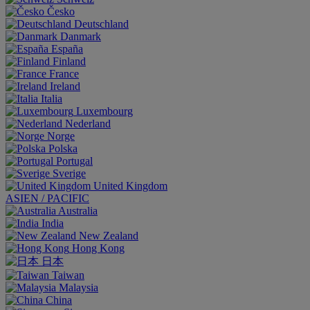
Česko
Deutschland
Danmark
España
Finland
France
Ireland
Italia
Luxembourg
Nederland
Norge
Polska
Portugal
Sverige
United Kingdom
ASIEN / PACIFIC
Australia
India
New Zealand
Hong Kong
日本
Taiwan
Malaysia
China