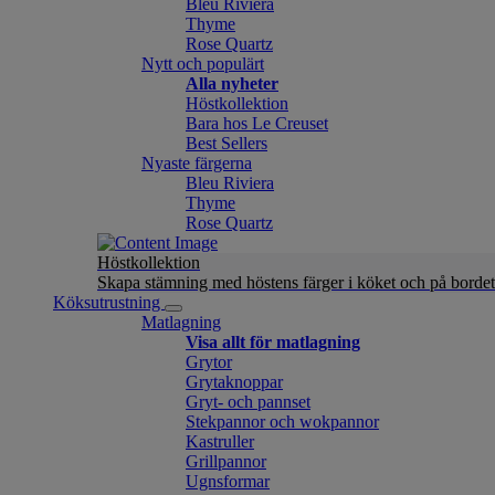
Bleu Riviera
Thyme
Rose Quartz
Nytt och populärt
Alla nyheter
Höstkollektion
Bara hos Le Creuset
Best Sellers
Nyaste färgerna
Bleu Riviera
Thyme
Rose Quartz
Höstkollektion
Skapa stämning med höstens färger i köket och på bordet
Köksutrustning
Matlagning
Visa allt för matlagning
Grytor
Grytaknoppar
Gryt- och pannset
Stekpannor och wokpannor
Kastruller
Grillpannor
Ugnsformar