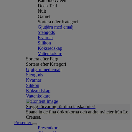
Bamboo Green
Deep Teal
Nuit
Garnet
Sortera efter Kategori
Gjutjärn med emalj
Stengods
Kvarnar
Silikon
Köksredskap
Vattenkokare
Sortera efter Färg
Sortera efter Kategori
Gjutjärn med emalj
Stengods
Kvarnar
Silikon
Köksredskap
Vattenkokare
Snygg förvaring för dina färska örter!
Spana in de fina örtkrukorna och andra nyheter från Le
Creuset.
Presenter
Presentkort