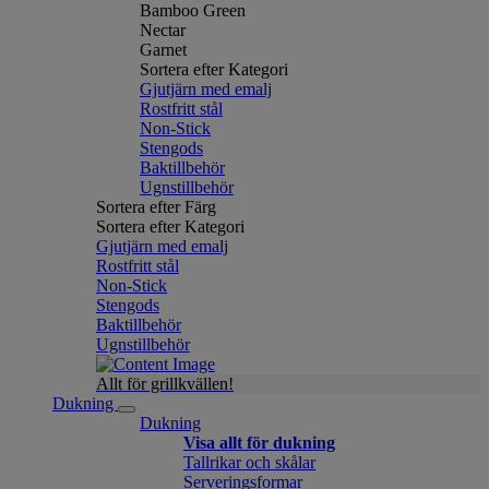
Bamboo Green
Nectar
Garnet
Sortera efter Kategori
Gjutjärn med emalj
Rostfritt stål
Non-Stick
Stengods
Baktillbehör
Ugnstillbehör
Sortera efter Färg
Sortera efter Kategori
Gjutjärn med emalj
Rostfritt stål
Non-Stick
Stengods
Baktillbehör
Ugnstillbehör
Allt för grillkvällen!
Dukning
Dukning
Visa allt för dukning
Tallrikar och skålar
Serveringsformar