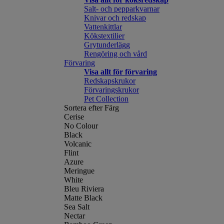
Salt- och pepparkvarnar
Knivar och redskap
Vattenkittlar
Kökstextilier
Grytunderlägg
Rengöring och vård
Förvaring
Visa allt för förvaring
Redskapskrukor
Förvaringskrukor
Pet Collection
Sortera efter Färg
Cerise
No Colour
Black
Volcanic
Flint
Azure
Meringue
White
Bleu Riviera
Matte Black
Sea Salt
Nectar