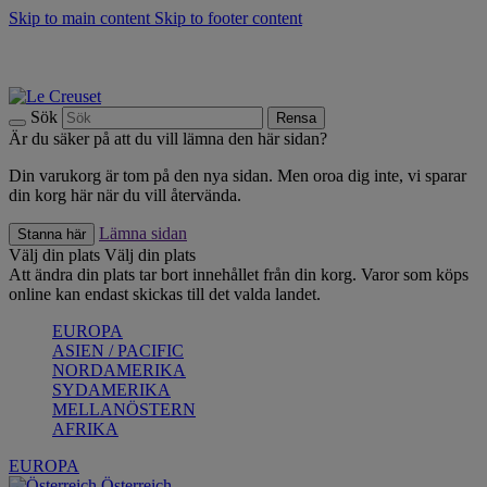
Skip to main content
Skip to footer content
Upptäck säsongens nyheter |
Shoppa nu
Anmäl dig till vårt nyhetsbrev och spara 10 % på ditt första köp.*
Fri frakt vid köp över 499 kr.
Sök
Rensa
Är du säker på att du vill lämna den här sidan?
Din varukorg är tom på den nya sidan. Men oroa dig inte, vi sparar
din korg här när du vill återvända.
Lämna sidan
Stanna här
Välj din plats
Välj din plats
Att ändra din plats tar bort innehållet från din korg. Varor som köps
online kan endast skickas till det valda landet.
EUROPA
ASIEN / PACIFIC
NORDAMERIKA
SYDAMERIKA
MELLANÖSTERN
AFRIKA
EUROPA
Österreich