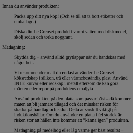
Innan du använder produkten:
Packa upp ditt nya köp! (Och se till att ta bort etiketter och
emballage.)
Diska din Le Creuset produkt i varmt vatten med diskmedel,
skölj sedan och torka noggrant.
Matlagning:
Skydda dig – använd alltid grytlappar när du handskas med
något hett.
Vi rekommenderar att du endast använder Le Creuset
köksredskap i silikon, trä eller värmebeständig plast. Använd
INTE knivar eller redskap i metall eftersom de kan göra
märken eller repor på produktens emaljyta.
Använd produkten på den platta som passar bäst – då kommer
maten att bli jämnare tillagad och det minskar risken för
skador på handtag och sidor. Detta är särskilt viktigt på
induktionshällar. Om du använder en platta i fel storlek är
risken stor att hällen inte kommer att ”känna igen” produkten.
Matlagning på medelhög eller låg värme ger bäst resultat –