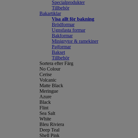
Specialprodukter
Tillbehör
Bakartiklar
Visa allt för bakning
Brödformar
Ugnsfasta formar
Bakformar
Minigrytor & ramekiner
Pajformar
Bakset
Tillbehör
Sortera efter Färg
No Colour
Cerise
Volcanic
Matte Black
Meringue
Azure
Black
Flint
Sea Salt
White
Bleu Riviera
Deep Teal
Shell Pink