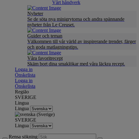
Vårt håndverk
Nyheter
Se de söta nya minigrytorna och andra spännande
nyheter från Le Creuset.
Guider och teman
Välkommen till vår värld av inspirerande trender, färger
och goda matlagningstips.
Våra favoritrecept
Skäm bort dina smaklökar med våra läckra recept.
Logga in
Önskelista
Logga in
Önskelista
Região
SVERIGE
Lingua
Lingua
SVERIGE
Lingua
Rensa sökning