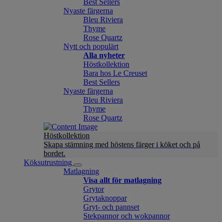
Best Sellers
Nyaste färgerna
Bleu Riviera
Thyme
Rose Quartz
Nytt och populärt
Alla nyheter
Höstkollektion
Bara hos Le Creuset
Best Sellers
Nyaste färgerna
Bleu Riviera
Thyme
Rose Quartz
Höstkollektion
Skapa stämning med höstens färger i köket och på
bordet.
Köksutrustning
Matlagning
Visa allt för matlagning
Grytor
Grytaknoppar
Gryt- och pannset
Stekpannor och wokpannor