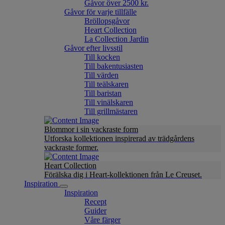
Gåvor över 2500 kr.
Gåvor för varje tillfälle
Bröllopsgåvor
Heart Collection
La Collection Jardin
Gåvor efter livsstil
Till kocken
Till bakentusiasten
Till värden
Till teälskaren
Till baristan
Till vinälskaren
Till grillmästaren
Blommor i sin vackraste form
Utforska kollektionen inspirerad av trädgårdens
vackraste former.
Heart Collection
Förälska dig i Heart-kollektionen från Le Creuset.
Inspiration
Inspiration
Recept
Guider
Våre färger