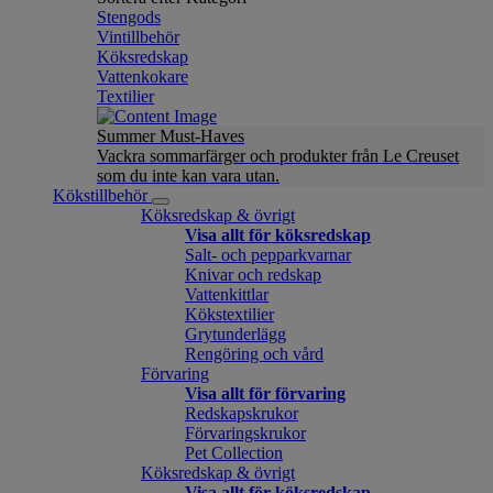
Stengods
Vintillbehör
Köksredskap
Vattenkokare
Textilier
Summer Must-Haves
Vackra sommarfärger och produkter från Le Creuset
som du inte kan vara utan.
Kökstillbehör
Köksredskap & övrigt
Visa allt för köksredskap
Salt- och pepparkvarnar
Knivar och redskap
Vattenkittlar
Kökstextilier
Grytunderlägg
Rengöring och vård
Förvaring
Visa allt för förvaring
Redskapskrukor
Förvaringskrukor
Pet Collection
Köksredskap & övrigt
Visa allt för köksredskap