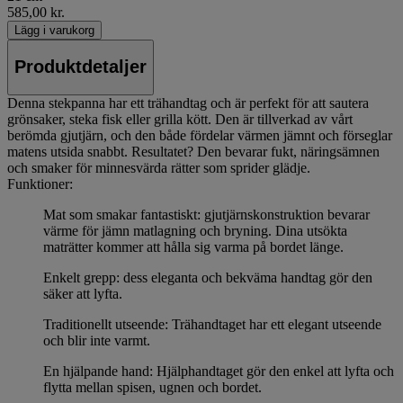
585,00 kr.
Lägg i varukorg
Produktdetaljer
Denna stekpanna har ett trähandtag och är perfekt för att sautera
grönsaker, steka fisk eller grilla kött. Den är tillverkad av vårt
berömda gjutjärn, och den både fördelar värmen jämnt och förseglar
matens utsida snabbt. Resultatet? Den bevarar fukt, näringsämnen
och smaker för minnesvärda rätter som sprider glädje.
Funktioner:
Mat som smakar fantastiskt: gjutjärnskonstruktion bevarar
värme för jämn matlagning och bryning. Dina utsökta
maträtter kommer att hålla sig varma på bordet länge.
Enkelt grepp: dess eleganta och bekväma handtag gör den
säker att lyfta.
Traditionellt utseende: Trähandtaget har ett elegant utseende
och blir inte varmt.
En hjälpande hand: Hjälphandtaget gör den enkel att lyfta och
flytta mellan spisen, ugnen och bordet.