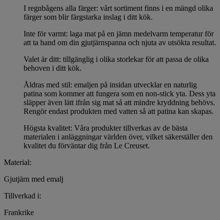
I regnbågens alla färger: vårt sortiment finns i en mängd olika
färger som blir färgstarka inslag i ditt kök.
Inte för varmt: laga mat på en jämn medelvarm temperatur för
att ta hand om din gjutjärnspanna och njuta av utsökta resultat.
Valet är ditt: tillgänglig i olika storlekar för att passa de olika
behoven i ditt kök.
Åldras med stil: emaljen på insidan utvecklar en naturlig
patina som kommer att fungera som en non-stick yta. Dess yta
släpper även lätt ifrån sig mat så att mindre kryddning behövs.
Rengör endast produkten med vatten så att patina kan skapas.
Högsta kvalitet: Våra produkter tillverkas av de bästa
materialen i anläggningar världen över, vilket säkerställer den
kvalitet du förväntar dig från Le Creuset.
Material:
Gjutjärn med emalj
Tillverkad i:
Frankrike