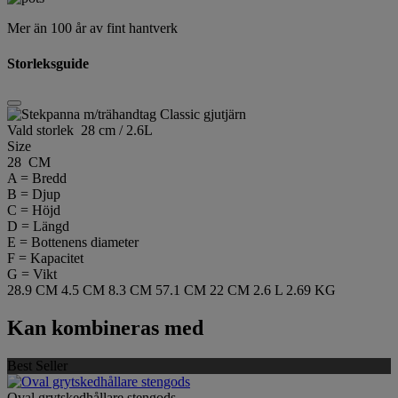
Mer än 100 år av fint hantverk
Storleksguide
Vald storlek
28 cm / 2.6L
Size
28 CM
A = Bredd
B = Djup
C = Höjd
D = Längd
E = Bottenens diameter
F = Kapacitet
G = Vikt
28.9 CM
4.5 CM
8.3 CM
57.1 CM
22 CM
2.6 L
2.69 KG
Kan kombineras med
Best Seller
Oval grytskedhållare stengods