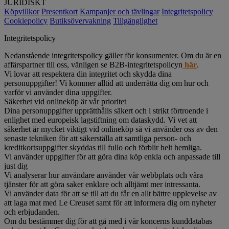
JURIDISKT
Köpvillkor
Presentkort
Kampanjer och tävlingar
Integritetspolicy
Cookiepolicy
Butiksövervakning
Tillgänglighet
Integritetspolicy
Nedanstående integritetspolicy gäller för konsumenter. Om du är en
affärspartner till oss, vänligen se B2B-integritetspolicyn
här
.
Vi lovar att respektera din integritet och skydda dina
personuppgifter! Vi kommer alltid att underrätta dig om hur och
varför vi använder dina uppgifter.
Säkerhet vid onlineköp är vår prioritet
Dina personuppgifter upprätthålls säkert och i strikt förtroende i
enlighet med europeisk lagstiftning om dataskydd. Vi vet att
säkerhet är mycket viktigt vid onlineköp så vi använder oss av den
senaste tekniken för att säkerställa att samtliga person- och
kreditkortsuppgifter skyddas till fullo och förblir helt hemliga.
Vi använder uppgifter för att göra dina köp enkla och anpassade till
just dig
Vi analyserar hur användare använder vår webbplats och våra
tjänster för att göra saker enklare och alltjämt mer intressanta.
Vi använder data för att se till att du får en allt bättre upplevelse av
att laga mat med Le Creuset samt för att informera dig om nyheter
och erbjudanden.
Om du bestämmer dig för att gå med i vår koncerns kunddatabas