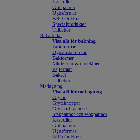
Kastruller
Grillpannor
Ugnsformar
BBQ Outdoor
Specialprodukter
Tillbehör
Bakartiklar
Visa allt för bakning
Brödformar
Ugnsfasta formar
Bakformar
Minigrytor & ramekiner
Pajformar
Bakset
Tillbehör
Matlagning
Visa allt för matlagning
Grytor
Grytaknoppar
Gryt- och pannset
Stekpannor och wokpannor
Kastruller
Grillpannor
Ugnsformar
BBQ Outdoor