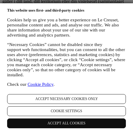
gäller i ditt land, ditt territorium eller din vistelseort (sammantaget
”dataskyddslagarna”).
This website uses first- and third-party cookies
1. När samlar vi in information om dig och vilken typ av information rör
det sig om?
Cookies help us give you a better experience on Le Creuset,
Med ”personuppgifter” menas all information som är kopplad till dig
personalise content and ads, and analyse our traffic. We also
och som gör det möjligt för oss att identifiera dig antingen direkt
share information about your use of our site with our
eller i kombination med annan information.
advertising and analytics partners.
Barn
: Vi söker inte erhålla information från barn. Du måste ha fyllt
18 år för att kunna använda vår webbplats och våra tjänster.
“Necessary Cookies” cannot be disabled since they
Det kan hända att vi samlar in uppgifter från dig när du använder vår
support web functionalities, but you can consent to all the other
webbplats (”webbplatsen”), skapar ett Le Creuset-konto, köper en
uses above (preferences, statistics and marketing cookies) by
clicking “Accept all cookies”, or click “Cookie settings”, where
produkt från Le Creuset via webbplatsen eller i våra Le Creuset-
you manage each cookie category, or “Accept necessary
butiker (Sganture Boutique och Outlet butik) eller prenumererar på
cookies only”, so that no other category of cookies will be
vårt nyhetsbrev. Beroende på vad du begärt eller samtyckt till kan
installed.
personuppgifter avse:
Check our
Cookie Policy
.
förnamn, efternamn, e-postadress, födelsedatum och övriga
kontaktuppgifter (adress och telefonnummer), för att du ska
kunna skapa ett Le Creuset-konto eller göra köp som
ACCEPT NECESSARY COOKIES ONLY
gästanvändare eller prenumerera på vårt nyhetsbrev via
webbplatsen eller i butik;
COOKIE SETTINGS
uppgifter om dina köp som exempelvis datum och klockslag
för köpet, leveransinformation, produkt- och
betalningsuppgifter, för att hantera dina beställningar;
ACCEPT ALL COOKIES
data om din surfhistorik (t.ex. onlineidentifikatorer - såsom IP-