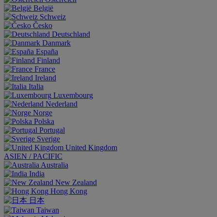
België
Schweiz
Česko
Deutschland
Danmark
España
Finland
France
Ireland
Italia
Luxembourg
Nederland
Norge
Polska
Portugal
Sverige
United Kingdom
ASIEN / PACIFIC
Australia
India
New Zealand
Hong Kong
日本
Taiwan