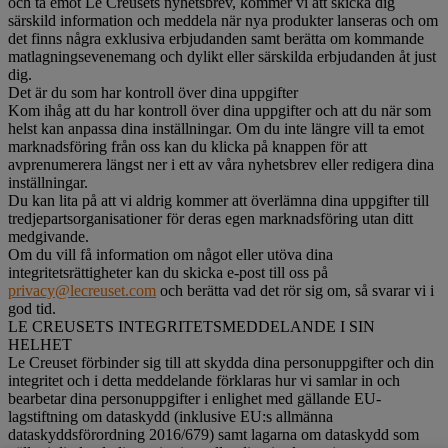
och ta emot Le Creusets nyhetsbrev, kommer vi att skicka dig
särskild information och meddela när nya produkter lanseras och om
det finns några exklusiva erbjudanden samt berätta om kommande
matlagningsevenemang och dylikt eller särskilda erbjudanden åt just
dig.
Det är du som har kontroll över dina uppgifter
Kom ihåg att du har kontroll över dina uppgifter och att du när som
helst kan anpassa dina inställningar. Om du inte längre vill ta emot
marknadsföring från oss kan du klicka på knappen för att
avprenumerera längst ner i ett av våra nyhetsbrev eller redigera dina
inställningar.
Du kan lita på att vi aldrig kommer att överlämna dina uppgifter till
tredjepartsorganisationer för deras egen marknadsföring utan ditt
medgivande.
Om du vill få information om något eller utöva dina
integritetsrättigheter kan du skicka e-post till oss på
privacy@lecreuset.com
och berätta vad det rör sig om, så svarar vi i
god tid.
LE CREUSETS INTEGRITETSMEDDELANDE I SIN
HELHET
Le Creuset förbinder sig till att skydda dina personuppgifter och din
integritet och i detta meddelande förklaras hur vi samlar in och
bearbetar dina personuppgifter i enlighet med gällande EU-
lagstiftning om dataskydd (inklusive EU:s allmänna
dataskyddsförordning 2016/679) samt lagarna om dataskydd som