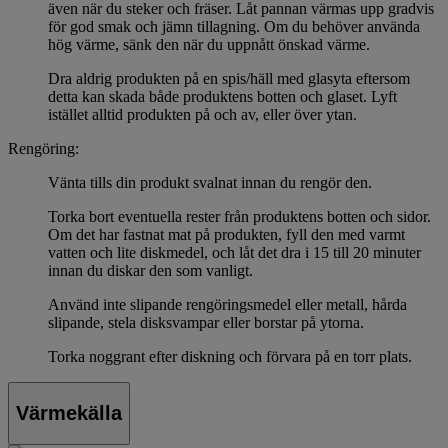
även när du steker och fräser. Låt pannan värmas upp gradvis
för god smak och jämn tillagning. Om du behöver använda
hög värme, sänk den när du uppnått önskad värme.
Dra aldrig produkten på en spis/häll med glasyta eftersom
detta kan skada både produktens botten och glaset. Lyft
istället alltid produkten på och av, eller över ytan.
Rengöring:
Vänta tills din produkt svalnat innan du rengör den.
Torka bort eventuella rester från produktens botten och sidor.
Om det har fastnat mat på produkten, fyll den med varmt
vatten och lite diskmedel, och låt det dra i 15 till 20 minuter
innan du diskar den som vanligt.
Använd inte slipande rengöringsmedel eller metall, hårda
slipande, stela disksvampar eller borstar på ytorna.
Torka noggrant efter diskning och förvara på en torr plats.
Värmekälla