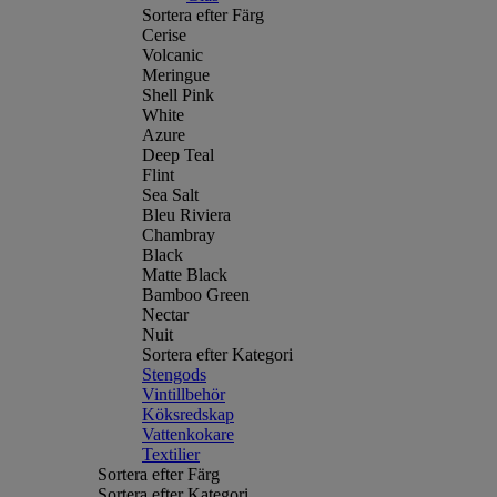
Sortera efter Färg
Cerise
Volcanic
Meringue
Shell Pink
White
Azure
Deep Teal
Flint
Sea Salt
Bleu Riviera
Chambray
Black
Matte Black
Bamboo Green
Nectar
Nuit
Sortera efter Kategori
Stengods
Vintillbehör
Köksredskap
Vattenkokare
Textilier
Sortera efter Färg
Sortera efter Kategori