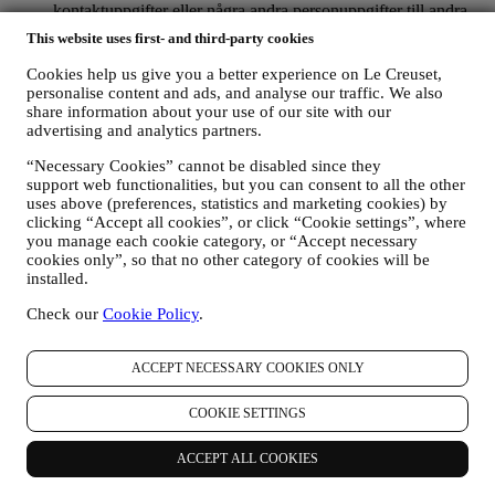
kontaktuppgifter eller några andra personuppgifter till andra
företag för deras marknadsföringsändamål
.
This website uses first- and third-party cookies
RE-TARGETING / ANPASSADE ERBJUDANDEN OCH
EN FÖRBÄTTRAD KUNDUPPLEVELSE
Cookies help us give you a better experience on Le Creuset,
Vi skulle vilja använda dina uppgifter för att kunna anpassa
personalise content and ads, and analyse our traffic. We also
våra tjänster och erbjudanden efter dina behov och intressen
share information about your use of our site with our
och på så sätt ge dig en mer personlig kundupplevelse hos Le
advertising and analytics partners.
Creuset. Vi kommer att göra detta genom att analysera dina
“Necessary Cookies” cannot be disabled since they
vanor eller intressen. Detta kan handla om de mest visade
support web functionalities, but you can consent to all the other
produkterna, din interaktion med oss på sociala medier, vilka
uses above (preferences, statistics and marketing cookies) by
sidor på vår webbplats du besöker eller vilket innehåll i våra
clicking “Accept all cookies”, or click “Cookie settings”, where
erbjudanden du läser. Vi gör detta främst genom att använda
you manage each cookie category, or “Accept necessary
cookies och liknande teknik. Vi kommer att använda den här
cookies only”, so that no other category of cookies will be
informationen för att hantera vår annonsering på andra
installed.
webbplatser, ge åtkomst till specifikt innehåll, anpassa
innehållet eller de erbjudanden som du ser på webbplatsen
Check our
Cookie Policy
.
eller, om du har samtyckt till att få vårt nyhetsbrev, för att
skicka relevant kommunikation/meddelanden som vi tror att
du kanske gillar. Det kommer inte att ha några andra effekter.
ACCEPT NECESSARY COOKIES ONLY
Användningen av cookies sker bara med ditt samtycke. Om
du inte vill att den här informationen ska användas till att
COOKIE SETTINGS
skicka dig intressebaserade annonser, innehåll eller
kommunikation kan du begränsa användningen av
ACCEPT ALL COOKIES
informationen om ditt onlinebeteende genom att hantera dina
inställningar för cookies (men kom ihåg att vissa cookies är