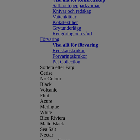
Salt- och pepparkvarnar
Knivar och redskap
Vattenkittlar
Kökstextilier
Grytunderlägg
Rengöring och vård
Förvaring
Visa allt för förvaring
Redskapskrukor
Förvaringskrukor
Pet Collection
Sortera efter Färg
Cerise
No Colour
Black
Volcanic
Flint
Azure
Meringue
White
Bleu Riviera
Matte Black
Sea Salt
Nectar