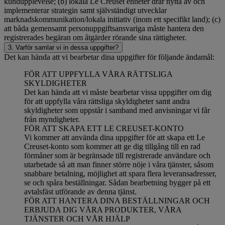
kundupplevelse; (b) lokala Le Creuset enheter drar nytta av och
implementerar strategin samt självständigt utvecklar
marknadskommunikation/lokala initiativ (inom ett specifikt land); (c)
att båda gemensamt personuppgiftsansvariga måste hantera den
registrerades begäran om åtgärder rörande sina rättigheter.
3. Varför samlar vi in dessa uppgifter?
Det kan hända att vi bearbetar dina uppgifter för följande ändamål:
FÖR ATT UPPFYLLA VÅRA RÄTTSLIGA
SKYLDIGHETER
Det kan hända att vi måste bearbetar vissa uppgifter om dig
för att uppfylla våra rättsliga skyldigheter samt andra
skyldigheter som uppstår i samband med anvisningar vi får
från myndigheter.
FÖR ATT SKAPA ETT LE CREUSET-KONTO
Vi kommer att använda dina uppgifter för att skapa ett Le
Creuset-konto som kommer att ge dig tillgång till en rad
förmåner som är begränsade till registrerade användare och
utarbetade så att man finner större nöje i våra tjänster, såsom
snabbare betalning, möjlighet att spara flera leveransadresser,
se och spåra beställningar. Sådan bearbetning bygger på ett
avtalsfäst utförande av denna tjänst.
FÖR ATT HANTERA DINA BESTÄLLNINGAR OCH
ERBJUDA DIG VÅRA PRODUKTER, VÅRA
TJÄNSTER OCH VÅR HJÄLP