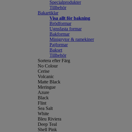
Specialprodukter
Tillbehör
Bakartiklar
Visa allt för bakning
Brödformar
Ugnsfasta formar
Bakformar
Minigrytor & ramekiner
Pajformar
Bakset
Tillbehör
Sortera efter Färg
No Colour
Cerise
Volcanic
Matte Black
Meringue
Azure
Black
Flint
Sea Salt
White
Bleu Riviera
Deep Teal
Shell Pink