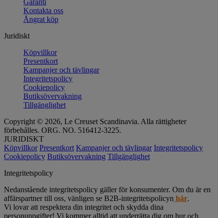
Garanti
Kontakta oss
Ångrat köp
Juridiskt
Köpvillkor
Presentkort
Kampanjer och tävlingar
Integritetspolicy
Cookiepolicy
Butiksövervakning
Tillgänglighet
Copyright © 2026, Le Creuset Scandinavia. Alla rättigheter
förbehålles. ORG. NO. 516412-3225.
JURIDISKT
Köpvillkor
Presentkort
Kampanjer och tävlingar
Integritetspolicy
Cookiepolicy
Butiksövervakning
Tillgänglighet
Integritetspolicy
Nedanstående integritetspolicy gäller för konsumenter. Om du är en
affärspartner till oss, vänligen se B2B-integritetspolicyn
här
.
Vi lovar att respektera din integritet och skydda dina
personuppgifter! Vi kommer alltid att underrätta dig om hur och