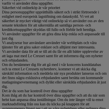
varför vi använder dina uppgifter.
Säkerhet vid onlineköp är vår prioritet
Dina personuppgifter upprätthålls säkert och i strikt förtroende i
enlighet med europeisk lagstiftning om dataskydd. Vi vet att
säkerhet är mycket viktigt vid onlineköp så vi använder oss av den
senaste tekniken för att säkerställa att samtliga person- och
kreditkortsuppgifter skyddas till fullo och förblir helt hemliga.
Vi använder uppgifter för att göra dina köp enkla och anpassade till
just dig
Vi analyserar hur användare använder vår webbplats och våra
tjänster för att göra saker enklare och alltjämt mer intressanta.
Vi använder data för att se till att du får en allt bättre upplevelse av
att laga mat med Le Creuset samt för att informera dig om nyheter
och erbjudanden.
Om du bestämmer dig för att gå med i vår koncerns kunddatabas
och ta emot Le Creusets nyhetsbrev, kommer vi att skicka dig
särskild information och meddela när nya produkter lanseras och om
det finns några exklusiva erbjudanden samt berätta om kommande
matlagningsevenemang och dylikt eller särskilda erbjudanden åt just
dig.
Det är du som har kontroll över dina uppgifter
Kom ihåg att du har kontroll över dina uppgifter och att du när som
helst kan anpassa dina inställningar. Om du inte längre vill ta emot
marknadsföring från oss kan du klicka på knappen för att
avprenumerera längst ner i ett av våra nyhetsbrev eller redigera dina