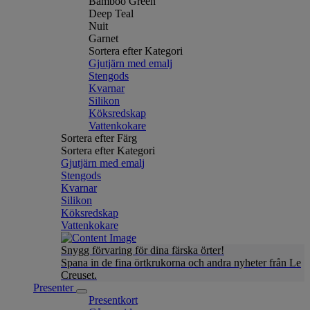
Bamboo Green
Deep Teal
Nuit
Garnet
Sortera efter Kategori
Gjutjärn med emalj
Stengods
Kvarnar
Silikon
Köksredskap
Vattenkokare
Sortera efter Färg
Sortera efter Kategori
Gjutjärn med emalj
Stengods
Kvarnar
Silikon
Köksredskap
Vattenkokare
Snygg förvaring för dina färska örter!
Spana in de fina örtkrukorna och andra nyheter från Le
Creuset.
Presenter
Presentkort