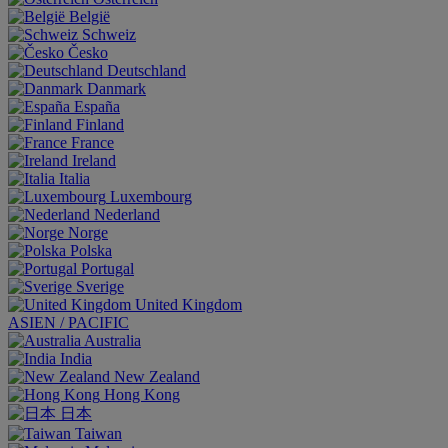
België
Schweiz
Česko
Deutschland
Danmark
España
Finland
France
Ireland
Italia
Luxembourg
Nederland
Norge
Polska
Portugal
Sverige
United Kingdom
ASIEN / PACIFIC
Australia
India
New Zealand
Hong Kong
日本
Taiwan