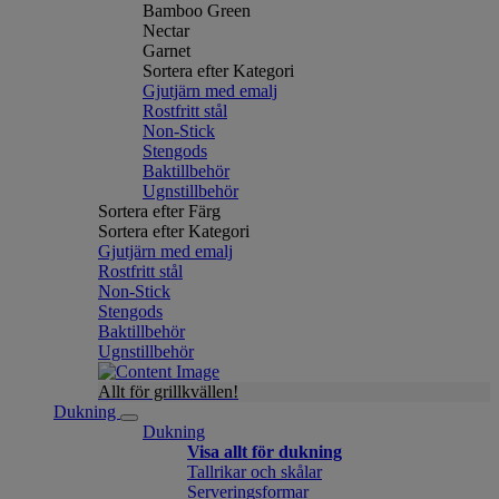
Bamboo Green
Nectar
Garnet
Sortera efter Kategori
Gjutjärn med emalj
Rostfritt stål
Non-Stick
Stengods
Baktillbehör
Ugnstillbehör
Sortera efter Färg
Sortera efter Kategori
Gjutjärn med emalj
Rostfritt stål
Non-Stick
Stengods
Baktillbehör
Ugnstillbehör
Allt för grillkvällen!
Dukning
Dukning
Visa allt för dukning
Tallrikar och skålar
Serveringsformar