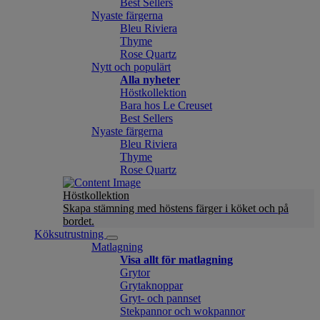
Best Sellers
Nyaste färgerna
Bleu Riviera
Thyme
Rose Quartz
Nytt och populärt
Alla nyheter
Höstkollektion
Bara hos Le Creuset
Best Sellers
Nyaste färgerna
Bleu Riviera
Thyme
Rose Quartz
Höstkollektion
Skapa stämning med höstens färger i köket och på
bordet.
Köksutrustning
Matlagning
Visa allt för matlagning
Grytor
Grytaknoppar
Gryt- och pannset
Stekpannor och wokpannor