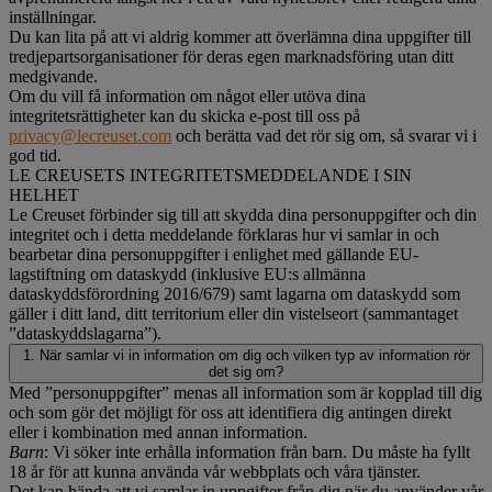
inställningar.
Du kan lita på att vi aldrig kommer att överlämna dina uppgifter till
tredjepartsorganisationer för deras egen marknadsföring utan ditt
medgivande.
Om du vill få information om något eller utöva dina
integritetsrättigheter kan du skicka e-post till oss på
privacy@lecreuset.com
och berätta vad det rör sig om, så svarar vi i
god tid.
LE CREUSETS INTEGRITETSMEDDELANDE I SIN
HELHET
Le Creuset förbinder sig till att skydda dina personuppgifter och din
integritet och i detta meddelande förklaras hur vi samlar in och
bearbetar dina personuppgifter i enlighet med gällande EU-
lagstiftning om dataskydd (inklusive EU:s allmänna
dataskyddsförordning 2016/679) samt lagarna om dataskydd som
gäller i ditt land, ditt territorium eller din vistelseort (sammantaget
”dataskyddslagarna”).
1. När samlar vi in information om dig och vilken typ av information rör
det sig om?
Med ”personuppgifter” menas all information som är kopplad till dig
och som gör det möjligt för oss att identifiera dig antingen direkt
eller i kombination med annan information.
Barn
: Vi söker inte erhålla information från barn. Du måste ha fyllt
18 år för att kunna använda vår webbplats och våra tjänster.
Det kan hända att vi samlar in uppgifter från dig när du använder vår