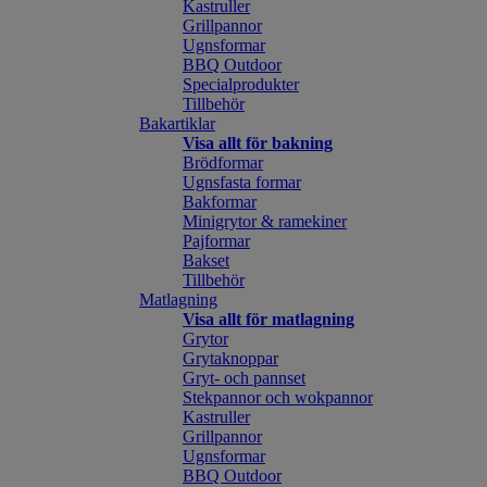
Kastruller
Grillpannor
Ugnsformar
BBQ Outdoor
Specialprodukter
Tillbehör
Bakartiklar
Visa allt för bakning
Brödformar
Ugnsfasta formar
Bakformar
Minigrytor & ramekiner
Pajformar
Bakset
Tillbehör
Matlagning
Visa allt för matlagning
Grytor
Grytaknoppar
Gryt- och pannset
Stekpannor och wokpannor
Kastruller
Grillpannor
Ugnsformar
BBQ Outdoor