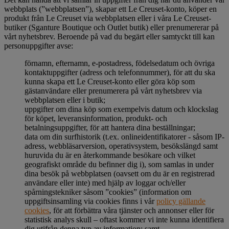
webbplats (”webbplatsen”), skapar ett Le Creuset-konto, köper en
produkt från Le Creuset via webbplatsen eller i våra Le Creuset-
butiker (Sganture Boutique och Outlet butik) eller prenumererar på
vårt nyhetsbrev. Beroende på vad du begärt eller samtyckt till kan
personuppgifter avse:
förnamn, efternamn, e-postadress, födelsedatum och övriga
kontaktuppgifter (adress och telefonnummer), för att du ska
kunna skapa ett Le Creuset-konto eller göra köp som
gästanvändare eller prenumerera på vårt nyhetsbrev via
webbplatsen eller i butik;
uppgifter om dina köp som exempelvis datum och klockslag
för köpet, leveransinformation, produkt- och
betalningsuppgifter, för att hantera dina beställningar;
data om din surfhistorik (t.ex. onlineidentifikatorer - såsom IP-
adress, webbläsarversion, operativsystem, besökslängd samt
huruvida du är en återkommande besökare och vilket
geografiskt område du befinner dig i), som samlas in under
dina besök på webbplatsen (oavsett om du är en registrerad
användare eller inte) med hjälp av loggar och/eller
spårningstekniker såsom ”cookies” (information om
uppgiftsinsamling via cookies finns i vår
policy gällande
cookies
, för att förbättra våra tjänster och annonser eller för
statistisk analys skull – oftast kommer vi inte kunna identifiera
dig utifrån denna typ av information; samt