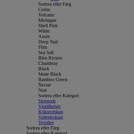
Sortera efter Färg
Cerise
Volcanic
Meringue
Shell Pink
White
Azure
Deep Teal
Flint
Sea Salt
Bleu Riviera
Chambray
Black
Matte Black
Bamboo Green
Nectar
Nuit
Sortera efter Kategori
Stengods
Vintillbehör
Köksredskap
Vattenkokare
Textilier
Sortera efter Färg
Sortera efter Kategori