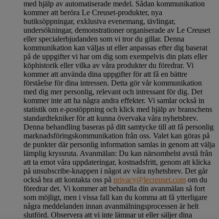
med hjälp av automatiserade medel. Sådan kommunikation
kommer att beröra Le Creuset-produkter, nya
butiksöppningar, exklusiva evenemang, tävlingar,
undersökningar, demonstrationer organiserade av Le Creuset
eller specialerbjudanden som vi tror du gillar. Denna
kommunikation kan väljas ut eller anpassas efter dig baserat
på de uppgifter vi har om dig som exempelvis din plats eller
köphistorik eller vilka av våra produkter du föredrar. Vi
kommer att använda dina uppgifter för att få en bättre
förståelse för dina intressen. Detta gör vår kommunikation
med dig mer personlig, relevant och intressant för dig. Det
kommer inte att ha några andra effekter. Vi samlar också in
statistik om e-postöppning och klick med hjälp av branschens
standardtekniker för att kunna övervaka våra nyhetsbrev.
Denna behandling baseras på ditt samtycke till att få personlig
marknadsföringskommunikation från oss. Valet kan göras på
de punkter där personlig information samlas in genom att välja
lämplig kryssruta. Avanmälan: Du kan närsomhelst avstå från
att ta emot våra uppdateringar, kostnadsfritt, genom att klicka
på unsubscribe-knappen i något av våra nyhetsbrev. Det går
också bra att kontakta oss på
privacy@lecreuset.com
om du
föredrar det. Vi kommer att behandla din avanmälan så fort
som möjligt, men i vissa fall kan du komma att få ytterligare
några meddelanden innan avanmälningsprocessen är helt
slutförd.
Observera att vi inte lämnar ut eller säljer dina