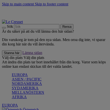
Skip to main content
Skip to footer content
Upptäck säsongens nyheter |
Shoppa nu
Anmäl dig till vårt nyhetsbrev och spara 10 % på ditt första köp.*
Fri frakt vid köp över 499 kr.
Sök
Rensa
Är du säker på att du vill lämna den här sidan?
Din varukorg är tom på den nya sidan. Men oroa dig inte, vi sparar
din korg här när du vill återvända.
Lämna sidan
Stanna här
Välj din plats
Välj din plats
Att ändra din plats tar bort innehållet från din korg. Varor som köps
online kan endast skickas till det valda landet.
EUROPA
ASIEN / PACIFIC
NORDAMERIKA
SYDAMERIKA
MELLANÖSTERN
AFRIKA
EUROPA
Österreich