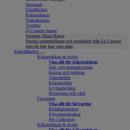
Stengods
Vintillbehör
Köksredskap
Vattenkokare
Textilier
Summer Must-Haves
Vackra sommarfärger och produkter från Le Creuset
som du inte kan vara utan.
Kökstillbehör
Köksredskap & övrigt
Visa allt för köksredskap
Salt- och pepparkvarnar
Knivar och redskap
Vattenkittlar
Kökstextilier
Grytunderlägg
Rengöring och vård
Förvaring
Visa allt för förvaring
Redskapskrukor
Förvaringskrukor
Pet Collection
Köksredskap & övrigt
Visa allt för köksredskap