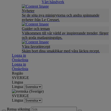
Vårt håndverk
Nyheter
Se de söta nya minigrytorna och andra spännande
nyheter från Le Creuset.
Guider och teman
Välkommen till vår värld av inspirerande trender, färger
och goda matlagningstips.
Våra favoritrecept
Skäm bort dina smaklökar med våra läckra recept.
Logga in
Önskelista
Logga in
Önskelista
Região
SVERIGE
Lingua
Lingua
SVERIGE
Lingua
Rensa sökning