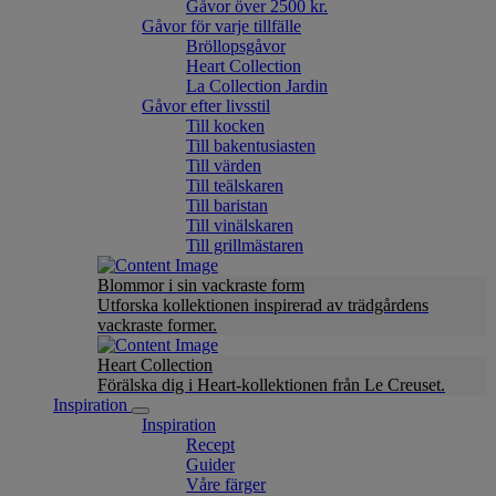
Gåvor över 2500 kr.
Gåvor för varje tillfälle
Bröllopsgåvor
Heart Collection
La Collection Jardin
Gåvor efter livsstil
Till kocken
Till bakentusiasten
Till värden
Till teälskaren
Till baristan
Till vinälskaren
Till grillmästaren
Blommor i sin vackraste form
Utforska kollektionen inspirerad av trädgårdens
vackraste former.
Heart Collection
Förälska dig i Heart-kollektionen från Le Creuset.
Inspiration
Inspiration
Recept
Guider
Våre färger