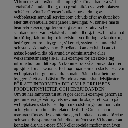
Vi kommer att använda dina uppgifter för att hantera vårt
avtalsförhållande till dig, dina produktköp via webbplatsen
och/eller i våra Le Creuset butiker, användning av
webbplatsen samt all service som erbjuds efter avslutat köp
eller ditt eventuella deltagande i tävlingar. Vi kanske måste
bearbeta vissa uppgifter om dig i administrativt syfte i
samband med vårt avtalsförhållande till dig, t. ex. bland annat
bokföring, fakturering och revision, verifiering av kontokort,
bedrägerikontroll, trygghet, säkerhet, systemtest, underhåll
och statistisk analys m.m. Emellanåt kan det hända att vi
måste kontakta dig på grund av administrativa eller
verksamhetsmässiga skäl. Till exempel för att skicka dig
information om ditt köp. Vi kommer också att använda dina
uppgifter för att svara på förfrågningar som du skickar via vår
webbplats eller genom andra kanaler. Sådan bearbetning
bygger på ett avtalsfäst utförande av våra e-handelstjänster.
FÖR ATT INFORMERA DIG OM LE CREUSETS
PRODUKTNYHETER OCH ERBJUDANDEN
Om du har samtyckt till att vi gör det (till exempel genom att
prenumerera på vårt nyhetsbrev när du skapar ett konto på
webbplatsen), skickar vi dig marknadsföringskommunikation
och nyheter om initiativ relaterade till Le Creuset som
marknadsförs av dess dotterbolag och lokala anslutna företag
och samarbetspartner utifrån dina preferenser. Vi kommer att
kontakta dig via e-post, SMS eller sociala medier men även