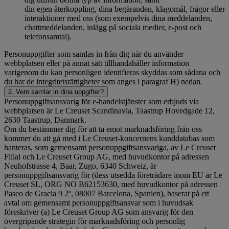
din egen återkoppling, dina begäranden, klagomål, frågor eller
interaktioner med oss (som exempelvis dina meddelanden,
chattmeddelanden, inlägg på sociala medier, e-post och
telefonsamtal).
Personuppgifter som samlas in från dig när du använder
webbplatsen eller på annat sätt tillhandahåller information
varigenom du kan personligen identifieras skyddas som sådana och
du har de integritetsrättigheter som anges i paragraf H) nedan.
2. Vem samlar in dina uppgifter?
Personuppgiftsansvarig för e-handelstjänster som erbjuds via
webbplatsen är Le Creuset Scandinavia, Taastrup Hovedgade 12,
2630 Taastrup, Danmark.
Om du bestämmer dig för att ta emot marknadsföring från oss
kommer du att gå med i Le Creuset-koncernens kunddatabas som
hanteras, som gemensamt personuppgiftsansvariga, av Le Creuset
Filial och Le Creuset Group AG, med huvudkontor på adressen
Neuhofstrasse 4, Baar, Zugo, 6340 Schweiz, är
personuppgiftsansvarig för (dess utsedda företrädare inom EU är Le
Creuset SL, ORG NO B62153630, med huvudkontor på adressen
Paseo de Gracia 9 2º, 08007 Barcelona, Spanien), baserat på ett
avtal om gemensamt personuppgiftsansvar som i huvudsak
föreskriver (a) Le Creuset Group AG som ansvarig för den
övergripande strategin för marknadsföring och personlig