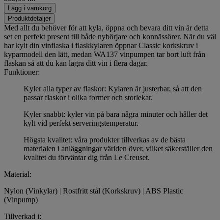
Lägg i varukorg
Produktdetaljer
Med allt du behöver för att kyla, öppna och bevara ditt vin är detta
set en perfekt present till både nybörjare och konnässörer. När du väl
har kylt din vinflaska i flaskkylaren öppnar Classic korkskruv i
kyparmodell den lätt, medan WA137 vinpumpen tar bort luft från
flaskan så att du kan lagra ditt vin i flera dagar.
Funktioner:
Kyler alla typer av flaskor: Kylaren är justerbar, så att den
passar flaskor i olika former och storlekar.
Kyler snabbt: kyler vin på bara några minuter och håller det
kylt vid perfekt serveringstemperatur.
Högsta kvalitet: våra produkter tillverkas av de bästa
materialen i anläggningar världen över, vilket säkerställer den
kvalitet du förväntar dig från Le Creuset.
Material:
Nylon (Vinkylar) | Rostfritt stål (Korkskruv) | ABS Plastic
(Vinpump)
Tillverkad i: