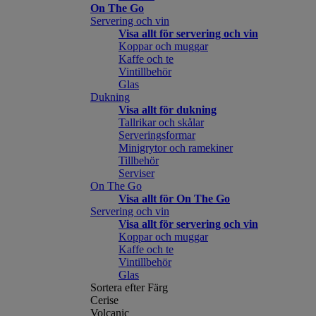
On The Go
Servering och vin
Visa allt för servering och vin
Koppar och muggar
Kaffe och te
Vintillbehör
Glas
Dukning
Visa allt för dukning
Tallrikar och skålar
Serveringsformar
Minigrytor och ramekiner
Tillbehör
Serviser
On The Go
Visa allt för On The Go
Servering och vin
Visa allt för servering och vin
Koppar och muggar
Kaffe och te
Vintillbehör
Glas
Sortera efter Färg
Cerise
Volcanic