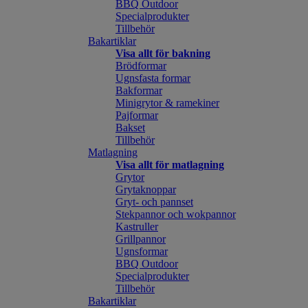
BBQ Outdoor
Specialprodukter
Tillbehör
Bakartiklar
Visa allt för bakning
Brödformar
Ugnsfasta formar
Bakformar
Minigrytor & ramekiner
Pajformar
Bakset
Tillbehör
Matlagning
Visa allt för matlagning
Grytor
Grytaknoppar
Gryt- och pannset
Stekpannor och wokpannor
Kastruller
Grillpannor
Ugnsformar
BBQ Outdoor
Specialprodukter
Tillbehör
Bakartiklar