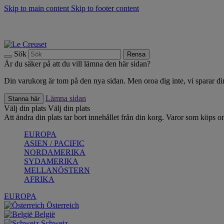
Skip to main content
Skip to footer content
Upptäck säsongens nyheter |
Shoppa nu
Anmäl dig till vårt nyhetsbrev och spara 10 % på ditt första köp.*
Fri frakt vid köp över 499 kr.
Sök
Rensa
Är du säker på att du vill lämna den här sidan?
Din varukorg är tom på den nya sidan. Men oroa dig inte, vi sparar din
Lämna sidan
Stanna här
Välj din plats
Välj din plats
Att ändra din plats tar bort innehållet från din korg. Varor som köps on
EUROPA
ASIEN / PACIFIC
NORDAMERIKA
SYDAMERIKA
MELLANÖSTERN
AFRIKA
EUROPA
Österreich
België
Schweiz