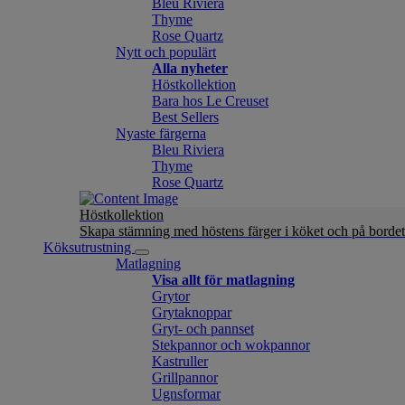
Bleu Riviera
Thyme
Rose Quartz
Nytt och populärt
Alla nyheter
Höstkollektion
Bara hos Le Creuset
Best Sellers
Nyaste färgerna
Bleu Riviera
Thyme
Rose Quartz
Höstkollektion
Skapa stämning med höstens färger i köket och på bordet
Köksutrustning
Matlagning
Visa allt för matlagning
Grytor
Grytaknoppar
Gryt- och pannset
Stekpannor och wokpannor
Kastruller
Grillpannor
Ugnsformar