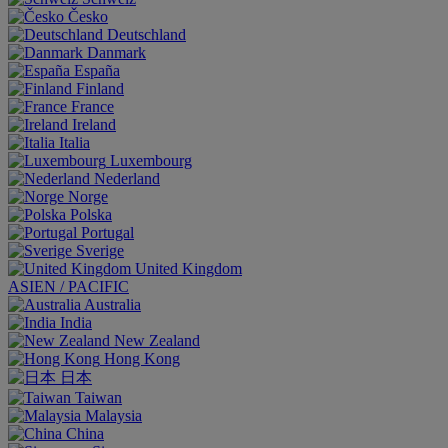
Česko
Deutschland
Danmark
España
Finland
France
Ireland
Italia
Luxembourg
Nederland
Norge
Polska
Portugal
Sverige
United Kingdom
ASIEN / PACIFIC
Australia
India
New Zealand
Hong Kong
日本
Taiwan
Malaysia
China