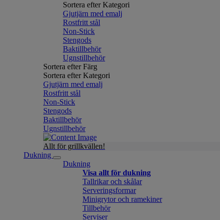
Sortera efter Kategori
Gjutjärn med emalj
Rostfritt stål
Non-Stick
Stengods
Baktillbehör
Ugnstillbehör
Sortera efter Färg
Sortera efter Kategori
Gjutjärn med emalj
Rostfritt stål
Non-Stick
Stengods
Baktillbehör
Ugnstillbehör
Allt för grillkvällen!
Dukning
Dukning
Visa allt för dukning
Tallrikar och skålar
Serveringsformar
Minigrytor och ramekiner
Tillbehör
Serviser