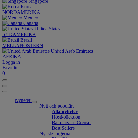
Singapore
Korea
NORDAMERIKA
México
Canada
United States
SYDAMERIKA
Brazil
MELLANÖSTERN
United Arab Emirates
AFRIKA
Logga in
Favoriter
0
Nyheter
Nytt och populärt
Alla nyheter
Höstkollektion
Bara hos Le Creuset
Best Sellers
Nyaste färgerna