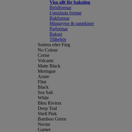
Visa allt för bakning
Brödformar
Ugnsfasta formar
Bakformar
Minigrytor & ramekiner
Pajformar
Bakset
Tillbehör
Sortera efter Färg
No Colour
Cerise
Volcanic
Matte Black
Meringue
Azure
Flint
Black
Sea Salt
White
Bleu Riviera
Deep Teal
Shell Pink
Bamboo Green
Nectar
Garnet