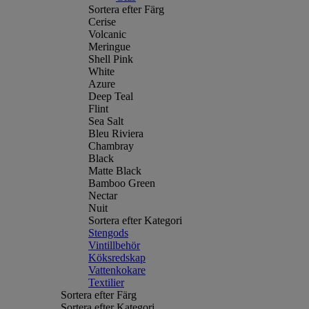
Sortera efter Färg
Cerise
Volcanic
Meringue
Shell Pink
White
Azure
Deep Teal
Flint
Sea Salt
Bleu Riviera
Chambray
Black
Matte Black
Bamboo Green
Nectar
Nuit
Sortera efter Kategori
Stengods
Vintillbehör
Köksredskap
Vattenkokare
Textilier
Sortera efter Färg
Sortera efter Kategori