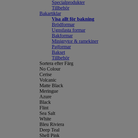
Specialprodukter
Tillbehör
Bakartiklar
Visa allt för bakning
Brödformar
Ugnsfasta formar
Bakformar
Minigrytor & ramekiner
Pajformar
Bakset
Tillbehör
Sortera efter Färg
No Colour
Cerise
Volcanic
Matte Black
Meringue
Azure
Black
Flint
Sea Salt
White
Bleu Riviera
Deep Teal
Shell Pink