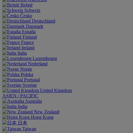
België
Schweiz
Česko
Deutschland
Danmark
España
Finland
France
Ireland
Italia
Luxembourg
Nederland
Norge
Polska
Portugal
Sverige
United Kingdom
ASIEN / PACIFIC
Australia
India
New Zealand
Hong Kong
日本
Taiwan