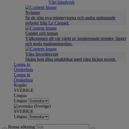
Vårt håndverk
Nyheter
Se de söta nya minigrytorna och andra spännande
nyheter från Le Creuset.
Guider och teman
Välkommen till vår värld av inspirerande trender, färger
och goda matlagningstips.
Våra favoritrecept
Skäm bort dina smaklökar med våra läckra recept.
Logga in
Önskelista
Logga in
Önskelista
Região
SVERIGE
Lingua
Lingua
SVERIGE
Lingua
Rensa sökning