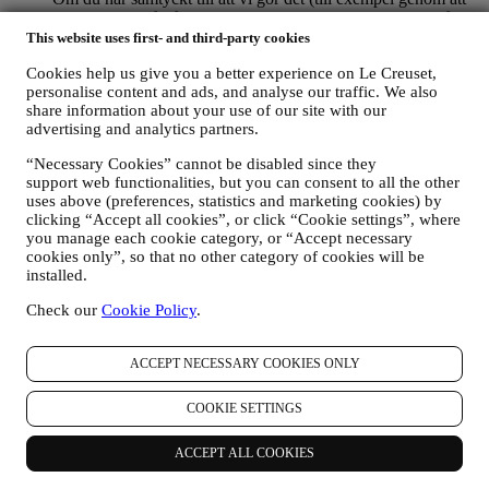
prenumerera på vårt nyhetsbrev när du skapar ett konto på
webbplatsen), skickar vi dig marknadsföringskommunikation
This website uses first- and third-party cookies
och nyheter om initiativ relaterade till Le Creuset som
Cookies help us give you a better experience on Le Creuset,
marknadsförs av dess dotterbolag och lokala anslutna företag
personalise content and ads, and analyse our traffic. We also
och samarbetspartner utifrån dina preferenser. Vi kommer att
share information about your use of our site with our
kontakta dig via e-post, SMS eller sociala medier men även
advertising and analytics partners.
med hjälp av automatiserade medel. Sådan kommunikation
kommer att beröra Le Creuset-produkter, nya
“Necessary Cookies” cannot be disabled since they
butiksöppningar, exklusiva evenemang, tävlingar,
support web functionalities, but you can consent to all the other
undersökningar, demonstrationer organiserade av Le Creuset
uses above (preferences, statistics and marketing cookies) by
eller specialerbjudanden som vi tror du gillar. Denna
clicking “Accept all cookies”, or click “Cookie settings”, where
kommunikation kan väljas ut eller anpassas efter dig baserat
you manage each cookie category, or “Accept necessary
på de uppgifter vi har om dig som exempelvis din plats eller
cookies only”, so that no other category of cookies will be
köphistorik eller vilka av våra produkter du föredrar. Vi
installed.
kommer att använda dina uppgifter för att få en bättre
Check our
Cookie Policy
.
förståelse för dina intressen. Detta gör vår kommunikation
med dig mer personlig, relevant och intressant för dig. Det
kommer inte att ha några andra effekter. Vi samlar också in
ACCEPT NECESSARY COOKIES ONLY
statistik om e-postöppning och klick med hjälp av branschens
standardtekniker för att kunna övervaka våra nyhetsbrev.
COOKIE SETTINGS
Denna behandling baseras på ditt samtycke till att få personlig
marknadsföringskommunikation från oss. Valet kan göras på
de punkter där personlig information samlas in genom att välja
ACCEPT ALL COOKIES
lämplig kryssruta. Avanmälan: Du kan närsomhelst avstå från