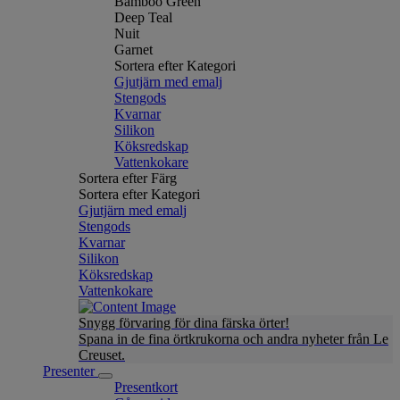
Bamboo Green
Deep Teal
Nuit
Garnet
Sortera efter Kategori
Gjutjärn med emalj
Stengods
Kvarnar
Silikon
Köksredskap
Vattenkokare
Sortera efter Färg
Sortera efter Kategori
Gjutjärn med emalj
Stengods
Kvarnar
Silikon
Köksredskap
Vattenkokare
Snygg förvaring för dina färska örter!
Spana in de fina örtkrukorna och andra nyheter från Le
Creuset.
Presenter
Presentkort