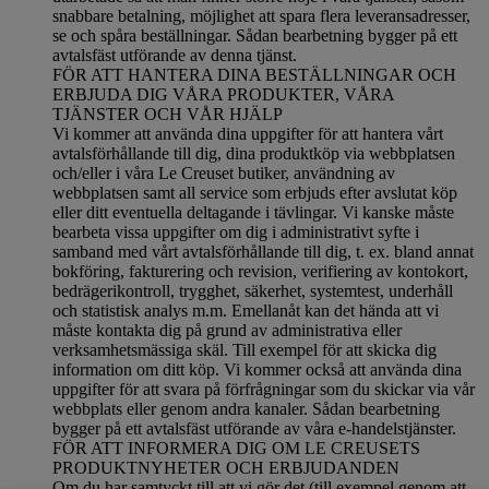
snabbare betalning, möjlighet att spara flera leveransadresser,
se och spåra beställningar. Sådan bearbetning bygger på ett
avtalsfäst utförande av denna tjänst.
FÖR ATT HANTERA DINA BESTÄLLNINGAR OCH
ERBJUDA DIG VÅRA PRODUKTER, VÅRA
TJÄNSTER OCH VÅR HJÄLP
Vi kommer att använda dina uppgifter för att hantera vårt
avtalsförhållande till dig, dina produktköp via webbplatsen
och/eller i våra Le Creuset butiker, användning av
webbplatsen samt all service som erbjuds efter avslutat köp
eller ditt eventuella deltagande i tävlingar. Vi kanske måste
bearbeta vissa uppgifter om dig i administrativt syfte i
samband med vårt avtalsförhållande till dig, t. ex. bland annat
bokföring, fakturering och revision, verifiering av kontokort,
bedrägerikontroll, trygghet, säkerhet, systemtest, underhåll
och statistisk analys m.m. Emellanåt kan det hända att vi
måste kontakta dig på grund av administrativa eller
verksamhetsmässiga skäl. Till exempel för att skicka dig
information om ditt köp. Vi kommer också att använda dina
uppgifter för att svara på förfrågningar som du skickar via vår
webbplats eller genom andra kanaler. Sådan bearbetning
bygger på ett avtalsfäst utförande av våra e-handelstjänster.
FÖR ATT INFORMERA DIG OM LE CREUSETS
PRODUKTNYHETER OCH ERBJUDANDEN
Om du har samtyckt till att vi gör det (till exempel genom att