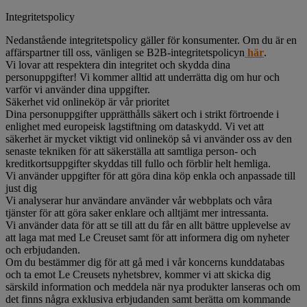
Integritetspolicy
Nedanstående integritetspolicy gäller för konsumenter. Om du är en
affärspartner till oss, vänligen se B2B-integritetspolicyn
här
.
Vi lovar att respektera din integritet och skydda dina
personuppgifter! Vi kommer alltid att underrätta dig om hur och
varför vi använder dina uppgifter.
Säkerhet vid onlineköp är vår prioritet
Dina personuppgifter upprätthålls säkert och i strikt förtroende i
enlighet med europeisk lagstiftning om dataskydd. Vi vet att
säkerhet är mycket viktigt vid onlineköp så vi använder oss av den
senaste tekniken för att säkerställa att samtliga person- och
kreditkortsuppgifter skyddas till fullo och förblir helt hemliga.
Vi använder uppgifter för att göra dina köp enkla och anpassade till
just dig
Vi analyserar hur användare använder vår webbplats och våra
tjänster för att göra saker enklare och alltjämt mer intressanta.
Vi använder data för att se till att du får en allt bättre upplevelse av
att laga mat med Le Creuset samt för att informera dig om nyheter
och erbjudanden.
Om du bestämmer dig för att gå med i vår koncerns kunddatabas
och ta emot Le Creusets nyhetsbrev, kommer vi att skicka dig
särskild information och meddela när nya produkter lanseras och om
det finns några exklusiva erbjudanden samt berätta om kommande