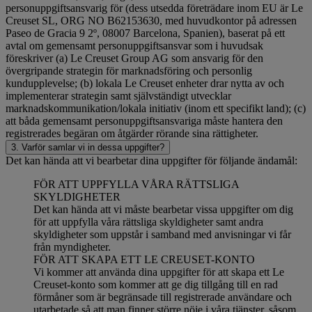
personuppgiftsansvarig för (dess utsedda företrädare inom EU är Le
Creuset SL, ORG NO B62153630, med huvudkontor på adressen
Paseo de Gracia 9 2º, 08007 Barcelona, Spanien), baserat på ett
avtal om gemensamt personuppgiftsansvar som i huvudsak
föreskriver (a) Le Creuset Group AG som ansvarig för den
övergripande strategin för marknadsföring och personlig
kundupplevelse; (b) lokala Le Creuset enheter drar nytta av och
implementerar strategin samt självständigt utvecklar
marknadskommunikation/lokala initiativ (inom ett specifikt land); (c)
att båda gemensamt personuppgiftsansvariga måste hantera den
registrerades begäran om åtgärder rörande sina rättigheter.
3. Varför samlar vi in dessa uppgifter?
Det kan hända att vi bearbetar dina uppgifter för följande ändamål:
FÖR ATT UPPFYLLA VÅRA RÄTTSLIGA
SKYLDIGHETER
Det kan hända att vi måste bearbetar vissa uppgifter om dig
för att uppfylla våra rättsliga skyldigheter samt andra
skyldigheter som uppstår i samband med anvisningar vi får
från myndigheter.
FÖR ATT SKAPA ETT LE CREUSET-KONTO
Vi kommer att använda dina uppgifter för att skapa ett Le
Creuset-konto som kommer att ge dig tillgång till en rad
förmåner som är begränsade till registrerade användare och
utarbetade så att man finner större nöje i våra tjänster, såsom