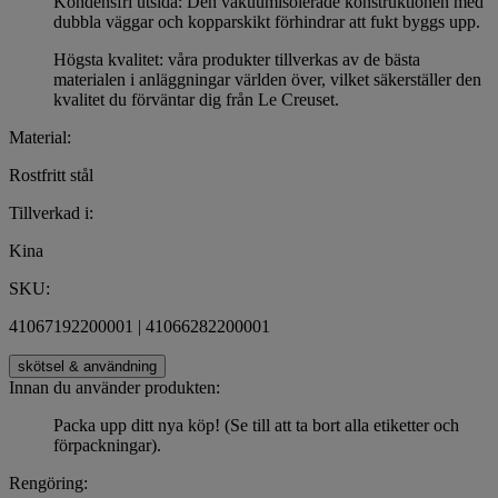
Kondensfri utsida: Den vakuumisolerade konstruktionen med
dubbla väggar och kopparskikt förhindrar att fukt byggs upp.
Högsta kvalitet: våra produkter tillverkas av de bästa
materialen i anläggningar världen över, vilket säkerställer den
kvalitet du förväntar dig från Le Creuset.
Material:
Rostfritt stål
Tillverkad i:
Kina
SKU:
41067192200001 | 41066282200001
skötsel & användning
Innan du använder produkten:
Packa upp ditt nya köp! (Se till att ta bort alla etiketter och
förpackningar).
Rengöring: