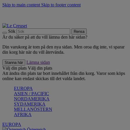
Skip to main content
Skip to footer content
Upptäck säsongens nyheter |
Shoppa nu
Anmäl dig till vårt nyhetsbrev och spara 10 % på ditt första köp.*
Fri frakt vid köp över 499 kr.
Sök
Rensa
Är du säker på att du vill lämna den här sidan?
Din varukorg är tom på den nya sidan. Men oroa dig inte, vi sparar
din korg här när du vill återvända.
Lämna sidan
Stanna här
Välj din plats
Välj din plats
Att ändra din plats tar bort innehållet från din korg. Varor som köps
online kan endast skickas till det valda landet.
EUROPA
ASIEN / PACIFIC
NORDAMERIKA
SYDAMERIKA
MELLANÖSTERN
AFRIKA
EUROPA
Österreich