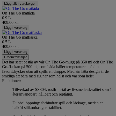
Lägg allt i varukorgen
On The Go matlåda
0.9 L
409,00 kr.
Lägg i varukorg
On The Go matflaska
0.5 L
409,00 kr.
Lägg i varukorg
Produktdetaljer
Det här setet består av vår On The Go-mugg på 350 ml och On The
Go-flaskan på 500 ml, som båda håller temperaturen på dina
favoritdrycker utan att spilla en droppe. Med sin lätta design är de
smidiga att bära med sig när som helst och var som helst.
Funktioner:
Tillverkad av SS304: rostfritt stål av livsmedelskvalitet som är
återanvändbart, hållbart och reptåligt.
Dubbel öppning: förhindrar spill och läckage, medan en
halkfri silikonbas ger stabilitet.