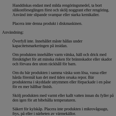
Handdiskas endast med milda rengöringsmedel, ta bort
silikonförseglingen först och skölj noggrant efter rengöring.
Använd inte slipande svampar eller starka kemikalier.
Placera inte denna produkt i diskmaskinen.
Användning:
Överfyll inte. Innehållet måste hållas under
kapacitetsmarkeringen på insidan.
Om produkten innehåller varm vätska, häll och drick med
försiktighet för att minska risken för brännskador eller skador
och förvara den utom räckhåll för barn.
Om du bär produkten i samma väska som lösa, vassa eller
hårda föremål kan det med tiden orsaka repor. Bär
produkterna i skyddade utrymmen eller förpackade i en påse
för en mer hållbar finish.
Skölj produkten med varmt eller kallt vatten innan du fyller på
den igen för att bibehålla temperaturen.
Säkert för kylskåp. Placera inte produkten i mikrovågsugn,
frys, på eller i närheten av värmekällor.