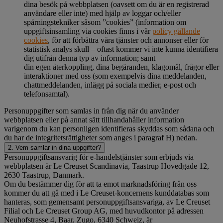
dina besök på webbplatsen (oavsett om du är en registrerad
användare eller inte) med hjälp av loggar och/eller
spårningstekniker såsom ”cookies” (information om
uppgiftsinsamling via cookies finns i vår
policy gällande
cookies
, för att förbättra våra tjänster och annonser eller för
statistisk analys skull – oftast kommer vi inte kunna identifiera
dig utifrån denna typ av information; samt
din egen återkoppling, dina begäranden, klagomål, frågor eller
interaktioner med oss (som exempelvis dina meddelanden,
chattmeddelanden, inlägg på sociala medier, e-post och
telefonsamtal).
Personuppgifter som samlas in från dig när du använder
webbplatsen eller på annat sätt tillhandahåller information
varigenom du kan personligen identifieras skyddas som sådana och
du har de integritetsrättigheter som anges i paragraf H) nedan.
2. Vem samlar in dina uppgifter?
Personuppgiftsansvarig för e-handelstjänster som erbjuds via
webbplatsen är Le Creuset Scandinavia, Taastrup Hovedgade 12,
2630 Taastrup, Danmark.
Om du bestämmer dig för att ta emot marknadsföring från oss
kommer du att gå med i Le Creuset-koncernens kunddatabas som
hanteras, som gemensamt personuppgiftsansvariga, av Le Creuset
Filial och Le Creuset Group AG, med huvudkontor på adressen
Neuhofstrasse 4, Baar, Zugo, 6340 Schweiz, är