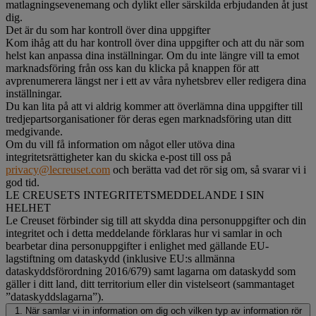
matlagningsevenemang och dylikt eller särskilda erbjudanden åt just
dig.
Det är du som har kontroll över dina uppgifter
Kom ihåg att du har kontroll över dina uppgifter och att du när som
helst kan anpassa dina inställningar. Om du inte längre vill ta emot
marknadsföring från oss kan du klicka på knappen för att
avprenumerera längst ner i ett av våra nyhetsbrev eller redigera dina
inställningar.
Du kan lita på att vi aldrig kommer att överlämna dina uppgifter till
tredjepartsorganisationer för deras egen marknadsföring utan ditt
medgivande.
Om du vill få information om något eller utöva dina
integritetsrättigheter kan du skicka e-post till oss på
privacy@lecreuset.com
och berätta vad det rör sig om, så svarar vi i
god tid.
LE CREUSETS INTEGRITETSMEDDELANDE I SIN
HELHET
Le Creuset förbinder sig till att skydda dina personuppgifter och din
integritet och i detta meddelande förklaras hur vi samlar in och
bearbetar dina personuppgifter i enlighet med gällande EU-
lagstiftning om dataskydd (inklusive EU:s allmänna
dataskyddsförordning 2016/679) samt lagarna om dataskydd som
gäller i ditt land, ditt territorium eller din vistelseort (sammantaget
”dataskyddslagarna”).
1. När samlar vi in information om dig och vilken typ av information rör