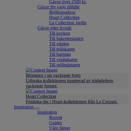
Gåvor över 2500 kr.
Gåvor för varje tillfälle
Bröllopsgåvor
Heart Collection
La Collection Jardin
Gåvor efter livsstil
Till kocken
Till bakentusiasten
Till värden
Till teälskaren
Till baristan
Till vinälskaren
Till grillmästaren
Blommor i sin vackraste form
Utforska kollektionen inspirerad av trädgårdens
vackraste former.
Heart Collection
Förälska dig i Heart-kollektionen från Le Creuset.
Inspiration
Inspiration
Recept
Guider
Våre färger