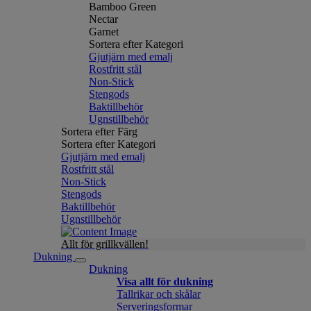
Bamboo Green
Nectar
Garnet
Sortera efter Kategori
Gjutjärn med emalj
Rostfritt stål
Non-Stick
Stengods
Baktillbehör
Ugnstillbehör
Sortera efter Färg
Sortera efter Kategori
Gjutjärn med emalj
Rostfritt stål
Non-Stick
Stengods
Baktillbehör
Ugnstillbehör
Allt för grillkvällen!
Dukning
Dukning
Visa allt för dukning
Tallrikar och skålar
Serveringsformar