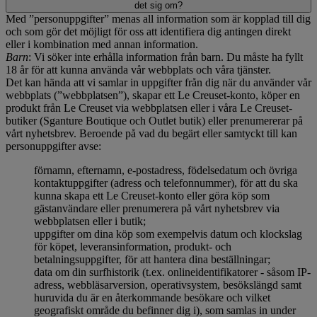
det sig om?
Med ”personuppgifter” menas all information som är kopplad till dig
och som gör det möjligt för oss att identifiera dig antingen direkt
eller i kombination med annan information.
Barn
: Vi söker inte erhålla information från barn. Du måste ha fyllt
18 år för att kunna använda vår webbplats och våra tjänster.
Det kan hända att vi samlar in uppgifter från dig när du använder vår
webbplats (”webbplatsen”), skapar ett Le Creuset-konto, köper en
produkt från Le Creuset via webbplatsen eller i våra Le Creuset-
butiker (Sganture Boutique och Outlet butik) eller prenumererar på
vårt nyhetsbrev. Beroende på vad du begärt eller samtyckt till kan
personuppgifter avse:
förnamn, efternamn, e-postadress, födelsedatum och övriga
kontaktuppgifter (adress och telefonnummer), för att du ska
kunna skapa ett Le Creuset-konto eller göra köp som
gästanvändare eller prenumerera på vårt nyhetsbrev via
webbplatsen eller i butik;
uppgifter om dina köp som exempelvis datum och klockslag
för köpet, leveransinformation, produkt- och
betalningsuppgifter, för att hantera dina beställningar;
data om din surfhistorik (t.ex. onlineidentifikatorer - såsom IP-
adress, webbläsarversion, operativsystem, besökslängd samt
huruvida du är en återkommande besökare och vilket
geografiskt område du befinner dig i), som samlas in under