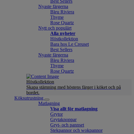
Best Sellers
Nyaste färgerna
Bleu Riviera
Thyme
Rose Quartz
Nytt och populärt
Alla nyheter
Höstkollektion
Bara hos Le Creuset
Best Sellers
Nyaste färgerna
Bleu Riviera
Thyme
Rose Quartz
Höstkollektion
Skapa stämning med höstens färger i köket och på
bordet.
Köksutrustning
Matlagning
Visa allt för matlagning
Grytor
Grytaknoppar
Gryt- och pannset
Stekpannor och wokpannor