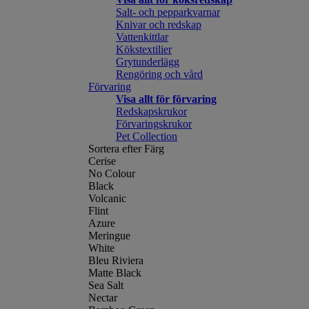
Salt- och pepparkvarnar
Knivar och redskap
Vattenkittlar
Kökstextilier
Grytunderlägg
Rengöring och vård
Förvaring
Visa allt för förvaring
Redskapskrukor
Förvaringskrukor
Pet Collection
Sortera efter Färg
Cerise
No Colour
Black
Volcanic
Flint
Azure
Meringue
White
Bleu Riviera
Matte Black
Sea Salt
Nectar