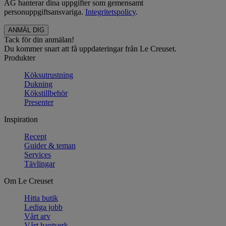
AG hanterar dina uppgifter som gemensamt
personuppgiftsansvariga.
Integritetspolicy
.
Tack för din anmälan!
Du kommer snart att få uppdateringar från Le Creuset.
Produkter
Köksutrustning
Dukning
Kökstillbehör
Presenter
Inspiration
Recept
Guider & teman
Services
Tävlingar
Om Le Creuset
Hitta butik
Lediga jobb
Vårt arv
Vårt hantverk