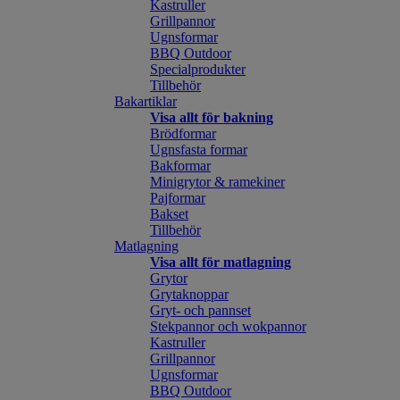
Kastruller
Grillpannor
Ugnsformar
BBQ Outdoor
Specialprodukter
Tillbehör
Bakartiklar
Visa allt för bakning
Brödformar
Ugnsfasta formar
Bakformar
Minigrytor & ramekiner
Pajformar
Bakset
Tillbehör
Matlagning
Visa allt för matlagning
Grytor
Grytaknoppar
Gryt- och pannset
Stekpannor och wokpannor
Kastruller
Grillpannor
Ugnsformar
BBQ Outdoor