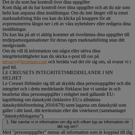
Det är du som har kontroll över dina uppgifter
Kom ihåg att du har kontroll över dina uppgifter och att du när som
helst kan anpassa dina inställningar. Om du inte längre vill ta emot
marknadsföring från oss kan du klicka på knappen för att
avprenumerera längst ner i ett av våra nyhetsbrev eller redigera dina
inställningar.
Du kan lita på att vi aldrig kommer att överlämna dina uppgifter till
tredjepartsorganisationer för deras egen marknadsföring utan ditt
medgivande.
Om du vill få information om något eller utöva dina
integritetsrättigheter kan du skicka e-post till oss på
privacy@lecreuset.com
och berätta vad det rör sig om, så svarar vi i
god tid.
LE CREUSETS INTEGRITETSMEDDELANDE I SIN
HELHET
Le Creuset förbinder sig till att skydda dina personuppgifter och din
integritet och i detta meddelande förklaras hur vi samlar in och
bearbetar dina personuppgifter i enlighet med gällande EU-
lagstiftning om dataskydd (inklusive EU:s allmänna
dataskyddsförordning 2016/679) samt lagarna om dataskydd som
gäller i ditt land, ditt territorium eller din vistelseort (sammantaget
”dataskyddslagarna”).
1. När samlar vi in information om dig och vilken typ av information rör
det sig om?
Med ”personuppgifter” menas all information som är kopplad till dig