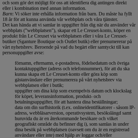
och som gör det möjligt för oss att identifiera dig antingen direkt
eller i kombination med annan information.
Barn
: Vi söker inte erhålla information från barn. Du måste ha fyllt
18 år för att kunna använda vår webbplats och våra tjänster.
Det kan hända att vi samlar in uppgifter från dig när du använder vår
webbplats (”webbplatsen”), skapar ett Le Creuset-konto, köper en
produkt från Le Creuset via webbplatsen eller i våra Le Creuset-
butiker (Sganture Boutique och Outlet butik) eller prenumererar på
vårt nyhetsbrev. Beroende på vad du begärt eller samtyckt till kan
personuppgifter avse:
förnamn, efternamn, e-postadress, födelsedatum och övriga
kontaktuppgifter (adress och telefonnummer), för att du ska
kunna skapa ett Le Creuset-konto eller göra köp som
gästanvändare eller prenumerera på vårt nyhetsbrev via
webbplatsen eller i butik;
uppgifter om dina köp som exempelvis datum och klockslag
för köpet, leveransinformation, produkt- och
betalningsuppgifter, för att hantera dina beställningar;
data om din surfhistorik (t.ex. onlineidentifikatorer - såsom IP-
adress, webbläsarversion, operativsystem, besökslängd samt
huruvida du är en återkommande besökare och vilket
geografiskt område du befinner dig i), som samlas in under
dina besök på webbplatsen (oavsett om du är en registrerad
användare eller inte) med hjälp av loggar och/eller