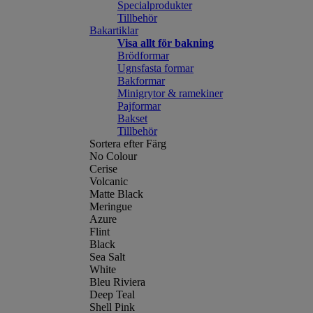
Specialprodukter
Tillbehör
Bakartiklar
Visa allt för bakning
Brödformar
Ugnsfasta formar
Bakformar
Minigrytor & ramekiner
Pajformar
Bakset
Tillbehör
Sortera efter Färg
No Colour
Cerise
Volcanic
Matte Black
Meringue
Azure
Flint
Black
Sea Salt
White
Bleu Riviera
Deep Teal
Shell Pink