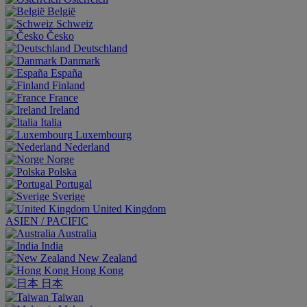
België
Schweiz
Česko
Deutschland
Danmark
España
Finland
France
Ireland
Italia
Luxembourg
Nederland
Norge
Polska
Portugal
Sverige
United Kingdom
ASIEN / PACIFIC
Australia
India
New Zealand
Hong Kong
日本
Taiwan