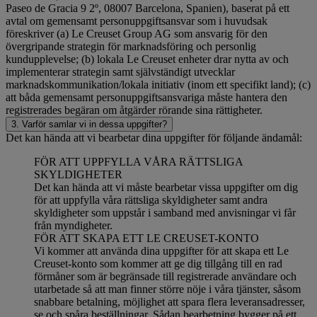
Paseo de Gracia 9 2º, 08007 Barcelona, Spanien), baserat på ett
avtal om gemensamt personuppgiftsansvar som i huvudsak
föreskriver (a) Le Creuset Group AG som ansvarig för den
övergripande strategin för marknadsföring och personlig
kundupplevelse; (b) lokala Le Creuset enheter drar nytta av och
implementerar strategin samt självständigt utvecklar
marknadskommunikation/lokala initiativ (inom ett specifikt land); (c)
att båda gemensamt personuppgiftsansvariga måste hantera den
registrerades begäran om åtgärder rörande sina rättigheter.
3. Varför samlar vi in dessa uppgifter?
Det kan hända att vi bearbetar dina uppgifter för följande ändamål:
FÖR ATT UPPFYLLA VÅRA RÄTTSLIGA
SKYLDIGHETER
Det kan hända att vi måste bearbetar vissa uppgifter om dig
för att uppfylla våra rättsliga skyldigheter samt andra
skyldigheter som uppstår i samband med anvisningar vi får
från myndigheter.
FÖR ATT SKAPA ETT LE CREUSET-KONTO
Vi kommer att använda dina uppgifter för att skapa ett Le
Creuset-konto som kommer att ge dig tillgång till en rad
förmåner som är begränsade till registrerade användare och
utarbetade så att man finner större nöje i våra tjänster, såsom
snabbare betalning, möjlighet att spara flera leveransadresser,
se och spåra beställningar. Sådan bearbetning bygger på ett