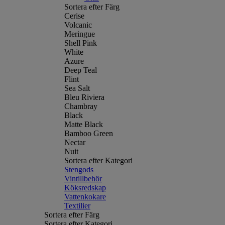
Sortera efter Färg
Cerise
Volcanic
Meringue
Shell Pink
White
Azure
Deep Teal
Flint
Sea Salt
Bleu Riviera
Chambray
Black
Matte Black
Bamboo Green
Nectar
Nuit
Sortera efter Kategori
Stengods
Vintillbehör
Köksredskap
Vattenkokare
Textilier
Sortera efter Färg
Sortera efter Kategori