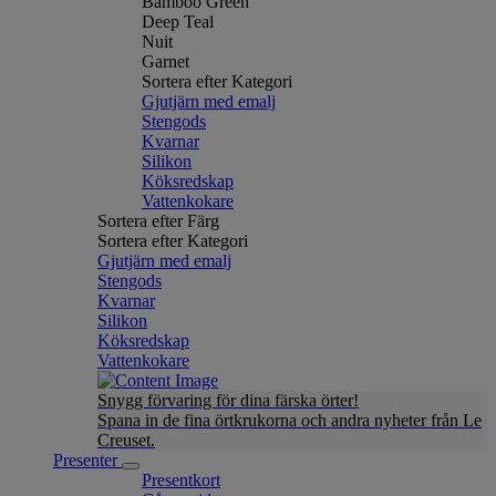
Bamboo Green
Deep Teal
Nuit
Garnet
Sortera efter Kategori
Gjutjärn med emalj
Stengods
Kvarnar
Silikon
Köksredskap
Vattenkokare
Sortera efter Färg
Sortera efter Kategori
Gjutjärn med emalj
Stengods
Kvarnar
Silikon
Köksredskap
Vattenkokare
Snygg förvaring för dina färska örter!
Spana in de fina örtkrukorna och andra nyheter från Le
Creuset.
Presenter
Presentkort