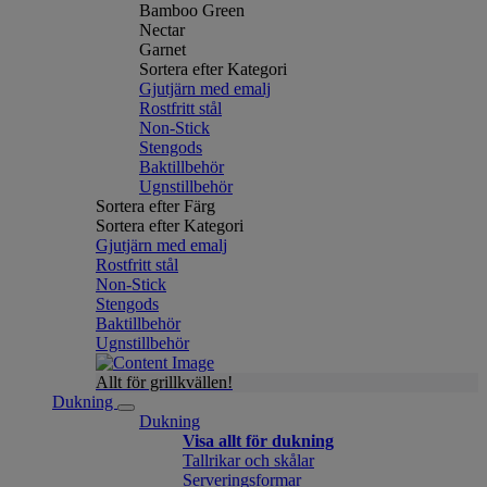
Bamboo Green
Nectar
Garnet
Sortera efter Kategori
Gjutjärn med emalj
Rostfritt stål
Non-Stick
Stengods
Baktillbehör
Ugnstillbehör
Sortera efter Färg
Sortera efter Kategori
Gjutjärn med emalj
Rostfritt stål
Non-Stick
Stengods
Baktillbehör
Ugnstillbehör
Allt för grillkvällen!
Dukning
Dukning
Visa allt för dukning
Tallrikar och skålar
Serveringsformar