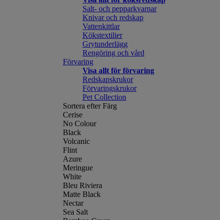
Salt- och pepparkvarnar
Knivar och redskap
Vattenkittlar
Kökstextilier
Grytunderlägg
Rengöring och vård
Förvaring
Visa allt för förvaring
Redskapskrukor
Förvaringskrukor
Pet Collection
Sortera efter Färg
Cerise
No Colour
Black
Volcanic
Flint
Azure
Meringue
White
Bleu Riviera
Matte Black
Nectar
Sea Salt