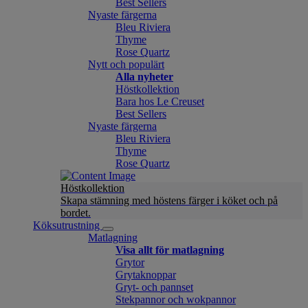
Best Sellers
Nyaste färgerna
Bleu Riviera
Thyme
Rose Quartz
Nytt och populärt
Alla nyheter
Höstkollektion
Bara hos Le Creuset
Best Sellers
Nyaste färgerna
Bleu Riviera
Thyme
Rose Quartz
Höstkollektion
Skapa stämning med höstens färger i köket och på
bordet.
Köksutrustning
Matlagning
Visa allt för matlagning
Grytor
Grytaknoppar
Gryt- och pannset
Stekpannor och wokpannor