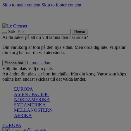
Skip to main content
Skip to footer content
Upptäck säsongens nyheter |
Shoppa nu
Anmäl dig till vårt nyhetsbrev och spara 10 % på ditt första köp.*
Fri frakt vid köp över 499 kr.
Sök
Rensa
Är du säker på att du vill lämna den här sidan?
Din varukorg är tom på den nya sidan. Men oroa dig inte, vi sparar
din korg här när du vill återvända.
Lämna sidan
Stanna här
Välj din plats
Välj din plats
Att ändra din plats tar bort innehållet från din korg. Varor som köps
online kan endast skickas till det valda landet.
EUROPA
ASIEN / PACIFIC
NORDAMERIKA
SYDAMERIKA
MELLANÖSTERN
AFRIKA
EUROPA
Österreich