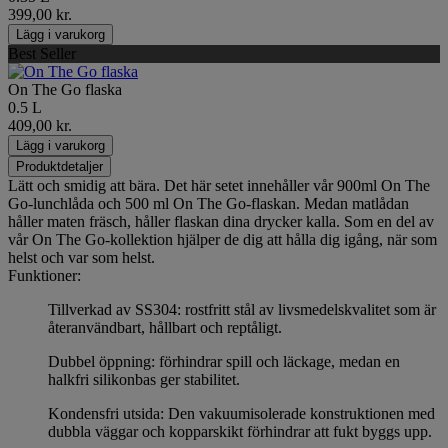
399,00 kr.
Lägg i varukorg
Best Seller
On The Go flaska
0.5 L
409,00 kr.
Lägg i varukorg
Produktdetaljer
Lätt och smidig att bära. Det här setet innehåller vår 900ml On The
Go-lunchlåda och 500 ml On The Go-flaskan. Medan matlådan
håller maten fräsch, håller flaskan dina drycker kalla. Som en del av
vår On The Go-kollektion hjälper de dig att hålla dig igång, när som
helst och var som helst.
Funktioner:
Tillverkad av SS304: rostfritt stål av livsmedelskvalitet som är
återanvändbart, hållbart och reptåligt.
Dubbel öppning: förhindrar spill och läckage, medan en
halkfri silikonbas ger stabilitet.
Kondensfri utsida: Den vakuumisolerade konstruktionen med
dubbla väggar och kopparskikt förhindrar att fukt byggs upp.