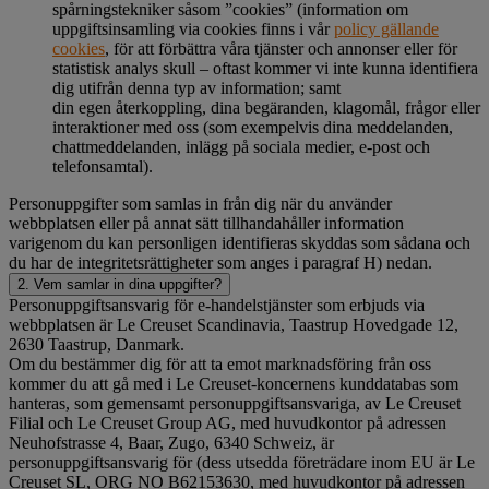
spårningstekniker såsom ”cookies” (information om
uppgiftsinsamling via cookies finns i vår
policy gällande
cookies
, för att förbättra våra tjänster och annonser eller för
statistisk analys skull – oftast kommer vi inte kunna identifiera
dig utifrån denna typ av information; samt
din egen återkoppling, dina begäranden, klagomål, frågor eller
interaktioner med oss (som exempelvis dina meddelanden,
chattmeddelanden, inlägg på sociala medier, e-post och
telefonsamtal).
Personuppgifter som samlas in från dig när du använder
webbplatsen eller på annat sätt tillhandahåller information
varigenom du kan personligen identifieras skyddas som sådana och
du har de integritetsrättigheter som anges i paragraf H) nedan.
2. Vem samlar in dina uppgifter?
Personuppgiftsansvarig för e-handelstjänster som erbjuds via
webbplatsen är Le Creuset Scandinavia, Taastrup Hovedgade 12,
2630 Taastrup, Danmark.
Om du bestämmer dig för att ta emot marknadsföring från oss
kommer du att gå med i Le Creuset-koncernens kunddatabas som
hanteras, som gemensamt personuppgiftsansvariga, av Le Creuset
Filial och Le Creuset Group AG, med huvudkontor på adressen
Neuhofstrasse 4, Baar, Zugo, 6340 Schweiz, är
personuppgiftsansvarig för (dess utsedda företrädare inom EU är Le
Creuset SL, ORG NO B62153630, med huvudkontor på adressen