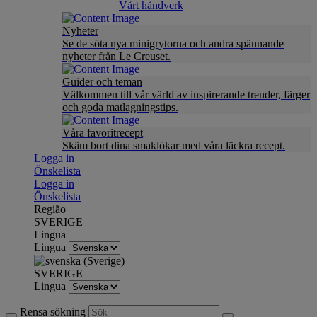
Vårt håndverk
Nyheter
Se de söta nya minigrytorna och andra spännande
nyheter från Le Creuset.
Guider och teman
Välkommen till vår värld av inspirerande trender, färger
och goda matlagningstips.
Våra favoritrecept
Skäm bort dina smaklökar med våra läckra recept.
Logga in
Önskelista
Logga in
Önskelista
Região
SVERIGE
Lingua
Lingua
SVERIGE
Lingua
Rensa sökning