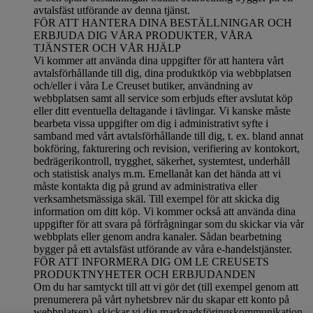
avtalsfäst utförande av denna tjänst.
FÖR ATT HANTERA DINA BESTÄLLNINGAR OCH
ERBJUDA DIG VÅRA PRODUKTER, VÅRA
TJÄNSTER OCH VÅR HJÄLP
Vi kommer att använda dina uppgifter för att hantera vårt
avtalsförhållande till dig, dina produktköp via webbplatsen
och/eller i våra Le Creuset butiker, användning av
webbplatsen samt all service som erbjuds efter avslutat köp
eller ditt eventuella deltagande i tävlingar. Vi kanske måste
bearbeta vissa uppgifter om dig i administrativt syfte i
samband med vårt avtalsförhållande till dig, t. ex. bland annat
bokföring, fakturering och revision, verifiering av kontokort,
bedrägerikontroll, trygghet, säkerhet, systemtest, underhåll
och statistisk analys m.m. Emellanåt kan det hända att vi
måste kontakta dig på grund av administrativa eller
verksamhetsmässiga skäl. Till exempel för att skicka dig
information om ditt köp. Vi kommer också att använda dina
uppgifter för att svara på förfrågningar som du skickar via vår
webbplats eller genom andra kanaler. Sådan bearbetning
bygger på ett avtalsfäst utförande av våra e-handelstjänster.
FÖR ATT INFORMERA DIG OM LE CREUSETS
PRODUKTNYHETER OCH ERBJUDANDEN
Om du har samtyckt till att vi gör det (till exempel genom att
prenumerera på vårt nyhetsbrev när du skapar ett konto på
webbplatsen), skickar vi dig marknadsföringskommunikation