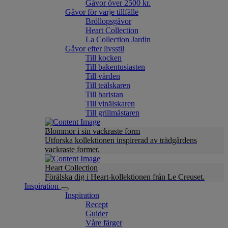
Gåvor över 2500 kr.
Gåvor för varje tillfälle
Bröllopsgåvor
Heart Collection
La Collection Jardin
Gåvor efter livsstil
Till kocken
Till bakentusiasten
Till värden
Till teälskaren
Till baristan
Till vinälskaren
Till grillmästaren
Blommor i sin vackraste form
Utforska kollektionen inspirerad av trädgårdens
vackraste former.
Heart Collection
Förälska dig i Heart-kollektionen från Le Creuset.
Inspiration
Inspiration
Recept
Guider
Våre färger