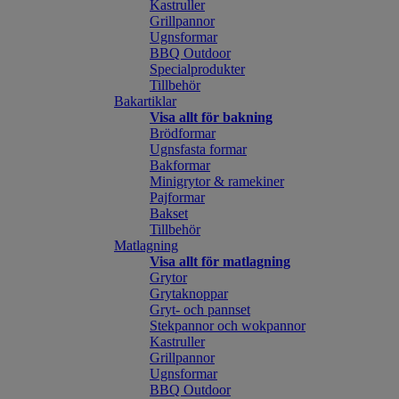
Kastruller
Grillpannor
Ugnsformar
BBQ Outdoor
Specialprodukter
Tillbehör
Bakartiklar
Visa allt för bakning
Brödformar
Ugnsfasta formar
Bakformar
Minigrytor & ramekiner
Pajformar
Bakset
Tillbehör
Matlagning
Visa allt för matlagning
Grytor
Grytaknoppar
Gryt- och pannset
Stekpannor och wokpannor
Kastruller
Grillpannor
Ugnsformar
BBQ Outdoor