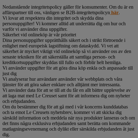
Nedanstående integritetspolicy gäller för konsumenter. Om du är en
affärspartner till oss, vänligen se B2B-integritetspolicyn
här
.
Vi lovar att respektera din integritet och skydda dina
personuppgifter! Vi kommer alltid att underrätta dig om hur och
varför vi använder dina uppgifter.
Säkerhet vid onlineköp är vår prioritet
Dina personuppgifter upprätthålls säkert och i strikt förtroende i
enlighet med europeisk lagstiftning om dataskydd. Vi vet att
säkerhet är mycket viktigt vid onlineköp så vi använder oss av den
senaste tekniken för att säkerställa att samtliga person- och
kreditkortsuppgifter skyddas till fullo och förblir helt hemliga.
Vi använder uppgifter för att göra dina köp enkla och anpassade till
just dig
Vi analyserar hur användare använder vår webbplats och våra
tjänster för att göra saker enklare och alltjämt mer intressanta.
Vi använder data för att se till att du får en allt bättre upplevelse av
att laga mat med Le Creuset samt för att informera dig om nyheter
och erbjudanden.
Om du bestämmer dig för att gå med i vår koncerns kunddatabas
och ta emot Le Creusets nyhetsbrev, kommer vi att skicka dig
särskild information och meddela när nya produkter lanseras och om
det finns några exklusiva erbjudanden samt berätta om kommande
matlagningsevenemang och dylikt eller särskilda erbjudanden åt just
dig.