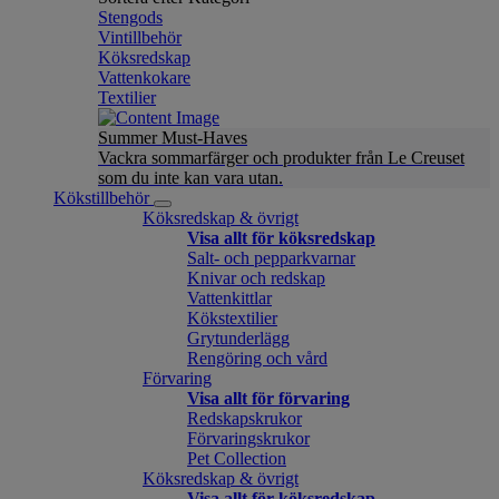
Stengods
Vintillbehör
Köksredskap
Vattenkokare
Textilier
Summer Must-Haves
Vackra sommarfärger och produkter från Le Creuset
som du inte kan vara utan.
Kökstillbehör
Köksredskap & övrigt
Visa allt för köksredskap
Salt- och pepparkvarnar
Knivar och redskap
Vattenkittlar
Kökstextilier
Grytunderlägg
Rengöring och vård
Förvaring
Visa allt för förvaring
Redskapskrukor
Förvaringskrukor
Pet Collection
Köksredskap & övrigt
Visa allt för köksredskap