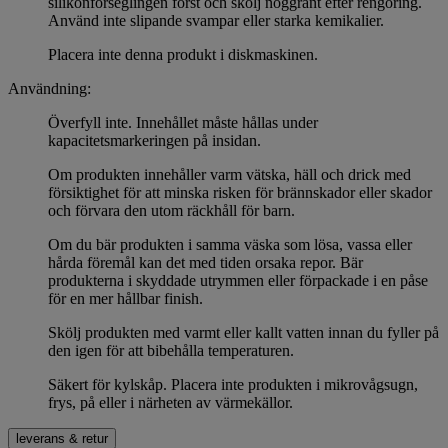
silikonförseglingen först och skölj noggrant efter rengöring.
Använd inte slipande svampar eller starka kemikalier.
Placera inte denna produkt i diskmaskinen.
Användning:
Överfyll inte. Innehållet måste hållas under
kapacitetsmarkeringen på insidan.
Om produkten innehåller varm vätska, häll och drick med
försiktighet för att minska risken för brännskador eller skador
och förvara den utom räckhåll för barn.
Om du bär produkten i samma väska som lösa, vassa eller
hårda föremål kan det med tiden orsaka repor. Bär
produkterna i skyddade utrymmen eller förpackade i en påse
för en mer hållbar finish.
Skölj produkten med varmt eller kallt vatten innan du fyller på
den igen för att bibehålla temperaturen.
Säkert för kylskåp. Placera inte produkten i mikrovågsugn,
frys, på eller i närheten av värmekällor.
leverans & retur