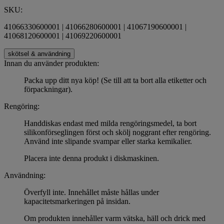
SKU:
41066330600001 | 41066280600001 | 41067190600001 |
41068120600001 | 41069220600001
skötsel & användning
Innan du använder produkten:
Packa upp ditt nya köp! (Se till att ta bort alla etiketter och
förpackningar).
Rengöring:
Handdiskas endast med milda rengöringsmedel, ta bort
silikonförseglingen först och skölj noggrant efter rengöring.
Använd inte slipande svampar eller starka kemikalier.
Placera inte denna produkt i diskmaskinen.
Användning:
Överfyll inte. Innehållet måste hållas under
kapacitetsmarkeringen på insidan.
Om produkten innehåller varm vätska, häll och drick med