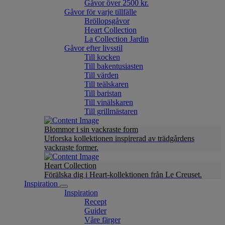
Gåvor över 2500 kr.
Gåvor för varje tillfälle
Bröllopsgåvor
Heart Collection
La Collection Jardin
Gåvor efter livsstil
Till kocken
Till bakentusiasten
Till värden
Till teälskaren
Till baristan
Till vinälskaren
Till grillmästaren
Blommor i sin vackraste form
Utforska kollektionen inspirerad av trädgårdens
vackraste former.
Heart Collection
Förälska dig i Heart-kollektionen från Le Creuset.
Inspiration
Inspiration
Recept
Guider
Våre färger