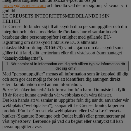
integritetsrättigheter kan du skicka e-post till oss på
privacy@lecreuset.com
och berätta vad det rör sig om, så svarar vi i
god tid.
LE CREUSETS INTEGRITETSMEDDELANDE I SIN
HELHET
Le Creuset förbinder sig till att skydda dina personuppgifter och din
integritet och i detta meddelande förklaras hur vi samlar in och
bearbetar dina personuppgifter i enlighet med gällande EU-
lagstiftning om dataskydd (inklusive EU:s allmänna
dataskyddsförordning 2016/679) samt lagarna om dataskydd som
gäller i ditt land, ditt territorium eller din vistelseort (sammantaget
”dataskyddslagarna”).
1. När samlar vi in information om dig och vilken typ av information rör
det sig om?
Med ”personuppgifter” menas all information som är kopplad till dig
och som gör det möjligt för oss att identifiera dig antingen direkt
eller i kombination med annan information.
Barn
: Vi söker inte erhålla information från barn. Du måste ha fyllt
18 år för att kunna använda vår webbplats och våra tjänster.
Det kan hända att vi samlar in uppgifter från dig när du använder vår
webbplats (”webbplatsen”), skapar ett Le Creuset-konto, köper en
produkt från Le Creuset via webbplatsen eller i våra Le Creuset-
butiker (Sganture Boutique och Outlet butik) eller prenumererar på
vårt nyhetsbrev. Beroende på vad du begärt eller samtyckt till kan
personuppgifter avse: