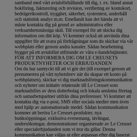
samband med vårt avtalsförhållande till dig, t. ex. bland annat
bokföring, fakturering och revision, verifiering av kontokort,
bedrägerikontroll, trygghet, säkerhet, systemtest, underhåll
och statistisk analys m.m. Emellanåt kan det hända att vi
måste kontakta dig på grund av administrativa eller
verksamhetsmässiga skäl. Till exempel för att skicka dig
information om ditt köp. Vi kommer också att använda dina
uppgifter för att svara på förfrågningar som du skickar via vår
webbplats eller genom andra kanaler. Sådan bearbetning
bygger på ett avtalsfäst utförande av våra e-handelstjänster.
FÖR ATT INFORMERA DIG OM LE CREUSETS
PRODUKTNYHETER OCH ERBJUDANDEN
Om du har samtyckt till att vi gör det (till exempel genom att
prenumerera på vårt nyhetsbrev när du skapar ett konto på
webbplatsen), skickar vi dig marknadsföringskommunikation
och nyheter om initiativ relaterade till Le Creuset som
marknadsförs av dess dotterbolag och lokala anslutna företag
och samarbetspartner utifrån dina preferenser. Vi kommer att
kontakta dig via e-post, SMS eller sociala medier men även
med hjälp av automatiserade medel. Sådan kommunikation
kommer att beröra Le Creuset-produkter, nya
butiksöppningar, exklusiva evenemang, tävlingar,
undersökningar, demonstrationer organiserade av Le Creuset
eller specialerbjudanden som vi tror du gillar. Denna
kommunikation kan väljas ut eller anpassas efter dig baserat