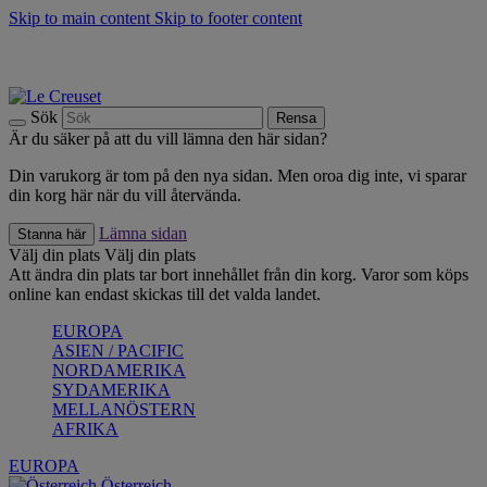
Skip to main content
Skip to footer content
Upptäck säsongens nyheter |
Shoppa nu
Anmäl dig till vårt nyhetsbrev och spara 10 % på ditt första köp.*
Fri frakt vid köp över 499 kr.
Sök
Rensa
Är du säker på att du vill lämna den här sidan?
Din varukorg är tom på den nya sidan. Men oroa dig inte, vi sparar
din korg här när du vill återvända.
Lämna sidan
Stanna här
Välj din plats
Välj din plats
Att ändra din plats tar bort innehållet från din korg. Varor som köps
online kan endast skickas till det valda landet.
EUROPA
ASIEN / PACIFIC
NORDAMERIKA
SYDAMERIKA
MELLANÖSTERN
AFRIKA
EUROPA
Österreich