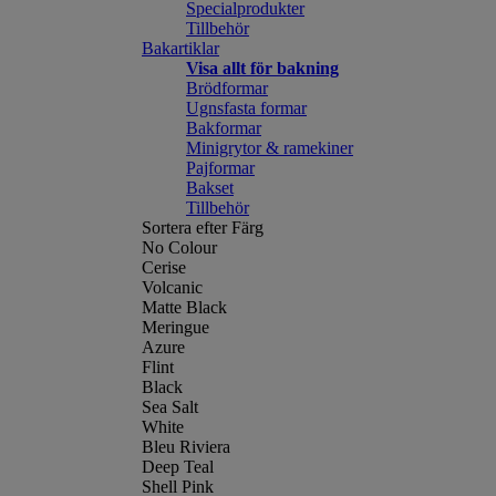
Specialprodukter
Tillbehör
Bakartiklar
Visa allt för bakning
Brödformar
Ugnsfasta formar
Bakformar
Minigrytor & ramekiner
Pajformar
Bakset
Tillbehör
Sortera efter Färg
No Colour
Cerise
Volcanic
Matte Black
Meringue
Azure
Flint
Black
Sea Salt
White
Bleu Riviera
Deep Teal
Shell Pink