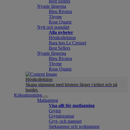
Best Sellers
Nyaste färgerna
Bleu Riviera
Thyme
Rose Quartz
Nytt och populärt
Alla nyheter
Höstkollektion
Bara hos Le Creuset
Best Sellers
Nyaste färgerna
Bleu Riviera
Thyme
Rose Quartz
Höstkollektion
Skapa stämning med höstens färger i köket och på
bordet.
Köksutrustning
Matlagning
Visa allt för matlagning
Grytor
Grytaknoppar
Gryt- och pannset
Stekpannor och wokpannor