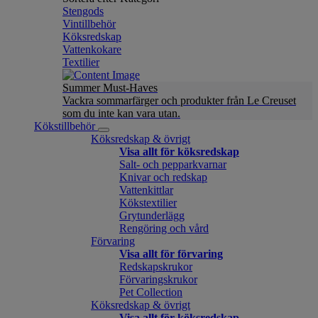
Stengods
Vintillbehör
Köksredskap
Vattenkokare
Textilier
Summer Must-Haves
Vackra sommarfärger och produkter från Le Creuset
som du inte kan vara utan.
Kökstillbehör
Köksredskap & övrigt
Visa allt för köksredskap
Salt- och pepparkvarnar
Knivar och redskap
Vattenkittlar
Kökstextilier
Grytunderlägg
Rengöring och vård
Förvaring
Visa allt för förvaring
Redskapskrukor
Förvaringskrukor
Pet Collection
Köksredskap & övrigt
Visa allt för köksredskap