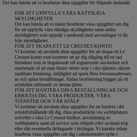
Det kan hända att vi bearbetar dina uppgifter för följande ändamål:
FÖR ATT UPPFYLLA VÅRA RÄTTSLIGA
SKYLDIGHETER
Det kan hända att vi måste bearbetar vissa uppgifter om dig
för att uppfylla våra rättsliga skyldigheter samt andra
skyldigheter som uppstår i samband med anvisningar vi får
från myndigheter.
FÖR ATT SKAPA ETT LE CREUSET-KONTO
Vi kommer att använda dina uppgifter för att skapa ett Le
Creuset-konto som kommer att ge dig tillgång till en rad
förmåner som är begränsade till registrerade användare och
utarbetade så att man finner större nöje i våra tjänster, såsom
snabbare betalning, möjlighet att spara flera leveransadresser,
se och spåra beställningar. Sådan bearbetning bygger på ett
avtalsfäst utförande av denna tjänst.
FÖR ATT HANTERA DINA BESTÄLLNINGAR OCH
ERBJUDA DIG VÅRA PRODUKTER, VÅRA
TJÄNSTER OCH VÅR HJÄLP
Vi kommer att använda dina uppgifter för att hantera vårt
avtalsförhållande till dig, dina produktköp via webbplatsen
och/eller i våra Le Creuset butiker, användning av
webbplatsen samt all service som erbjuds efter avslutat köp
eller ditt eventuella deltagande i tävlingar. Vi kanske måste
bearbeta vissa uppgifter om dig i administrativt syfte i