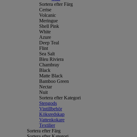
Sortera efter Färg
Cerise
Volcanic
Meringue
Shell Pink
White
Azure
Deep Teal
Flint
Sea Salt
Bleu Riviera
Chambray
Black
Matte Black
Bamboo Green
Nectar
Nuit
Sortera efter Kategori
Stengods
Vintillbehör
Köksredskap
Vattenkokare
Textilier
Sortera efter Färg
Sortera efter Kategori