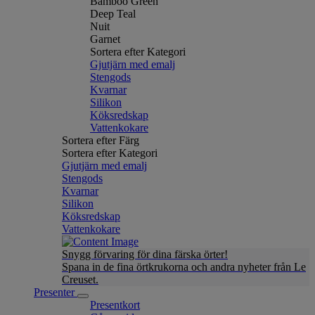
Bamboo Green
Deep Teal
Nuit
Garnet
Sortera efter Kategori
Gjutjärn med emalj
Stengods
Kvarnar
Silikon
Köksredskap
Vattenkokare
Sortera efter Färg
Sortera efter Kategori
Gjutjärn med emalj
Stengods
Kvarnar
Silikon
Köksredskap
Vattenkokare
Snygg förvaring för dina färska örter!
Spana in de fina örtkrukorna och andra nyheter från Le
Creuset.
Presenter
Presentkort