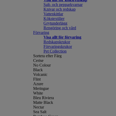
Salt- och pepparkvarnar
Knivar och redskap
Vattenkittlar
Kökstextilier
Grytunderlägg
Rengöring och vård
Förvaring
Visa allt för förvaring
Redskapskrukor
Förvaringskrukor
Pet Collection
Sortera efter Färg
Cerise
No Colour
Black
Volcanic
Flint
Azure
Meringue
White
Bleu Riviera
Matte Black
Nectar
Sea Salt