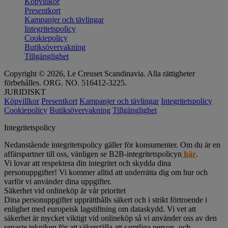
Köpvillkor
Presentkort
Kampanjer och tävlingar
Integritetspolicy
Cookiepolicy
Butiksövervakning
Tillgänglighet
Copyright © 2026, Le Creuset Scandinavia. Alla rättigheter
förbehålles. ORG. NO. 516412-3225.
JURIDISKT
Köpvillkor
Presentkort
Kampanjer och tävlingar
Integritetspolicy
Cookiepolicy
Butiksövervakning
Tillgänglighet
Integritetspolicy
Nedanstående integritetspolicy gäller för konsumenter. Om du är en
affärspartner till oss, vänligen se B2B-integritetspolicyn
här
.
Vi lovar att respektera din integritet och skydda dina
personuppgifter! Vi kommer alltid att underrätta dig om hur och
varför vi använder dina uppgifter.
Säkerhet vid onlineköp är vår prioritet
Dina personuppgifter upprätthålls säkert och i strikt förtroende i
enlighet med europeisk lagstiftning om dataskydd. Vi vet att
säkerhet är mycket viktigt vid onlineköp så vi använder oss av den
senaste tekniken för att säkerställa att samtliga person- och