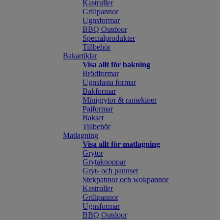
Kastruller
Grillpannor
Ugnsformar
BBQ Outdoor
Specialprodukter
Tillbehör
Bakartiklar
Visa allt för bakning
Brödformar
Ugnsfasta formar
Bakformar
Minigrytor & ramekiner
Pajformar
Bakset
Tillbehör
Matlagning
Visa allt för matlagning
Grytor
Grytaknoppar
Gryt- och pannset
Stekpannor och wokpannor
Kastruller
Grillpannor
Ugnsformar
BBQ Outdoor