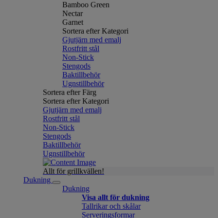
Bamboo Green
Nectar
Garnet
Sortera efter Kategori
Gjutjärn med emalj
Rostfritt stål
Non-Stick
Stengods
Baktillbehör
Ugnstillbehör
Sortera efter Färg
Sortera efter Kategori
Gjutjärn med emalj
Rostfritt stål
Non-Stick
Stengods
Baktillbehör
Ugnstillbehör
Allt för grillkvällen!
Dukning
Dukning
Visa allt för dukning
Tallrikar och skålar
Serveringsformar