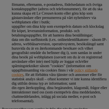
förnamn, efternamn, e-postadress, födelsedatum och övriga
kontaktuppgifter (adress och telefonnummer), för att du ska
kunna skapa ett Le Creuset-konto eller göra köp som
gästanvändare eller prenumerera på vårt nyhetsbrev via
webbplatsen eller i butik;
uppgifter om dina köp som exempelvis datum och klockslag
för köpet, leveransinformation, produkt- och
betalningsuppgifter, för att hantera dina beställningar;
data om din surfhistorik (t.ex. onlineidentifikatorer - såsom IP-
adress, webbläsarversion, operativsystem, besökslängd samt
huruvida du är en återkommande besökare och vilket
geografiskt område du befinner dig i), som samlas in under
dina besök på webbplatsen (oavsett om du är en registrerad
användare eller inte) med hjälp av loggar och/eller
spårningstekniker såsom ”cookies” (information om
uppgiftsinsamling via cookies finns i vår
policy gällande
cookies
, för att förbättra våra tjänster och annonser eller för
statistisk analys skull – oftast kommer vi inte kunna identifiera
dig utifrån denna typ av information; samt
din egen återkoppling, dina begäranden, klagomål, frågor eller
interaktioner med oss (som exempelvis dina meddelanden,
chattmeddelanden, inlägg på sociala medier, e-post och
telefonsamtal).