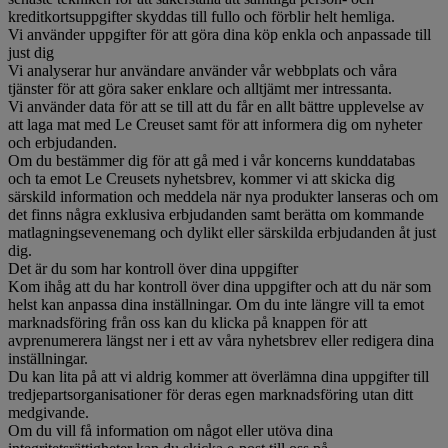
kreditkortsuppgifter skyddas till fullo och förblir helt hemliga.
Vi använder uppgifter för att göra dina köp enkla och anpassade till
just dig
Vi analyserar hur användare använder vår webbplats och våra
tjänster för att göra saker enklare och alltjämt mer intressanta.
Vi använder data för att se till att du får en allt bättre upplevelse av
att laga mat med Le Creuset samt för att informera dig om nyheter
och erbjudanden.
Om du bestämmer dig för att gå med i vår koncerns kunddatabas
och ta emot Le Creusets nyhetsbrev, kommer vi att skicka dig
särskild information och meddela när nya produkter lanseras och om
det finns några exklusiva erbjudanden samt berätta om kommande
matlagningsevenemang och dylikt eller särskilda erbjudanden åt just
dig.
Det är du som har kontroll över dina uppgifter
Kom ihåg att du har kontroll över dina uppgifter och att du när som
helst kan anpassa dina inställningar. Om du inte längre vill ta emot
marknadsföring från oss kan du klicka på knappen för att
avprenumerera längst ner i ett av våra nyhetsbrev eller redigera dina
inställningar.
Du kan lita på att vi aldrig kommer att överlämna dina uppgifter till
tredjepartsorganisationer för deras egen marknadsföring utan ditt
medgivande.
Om du vill få information om något eller utöva dina