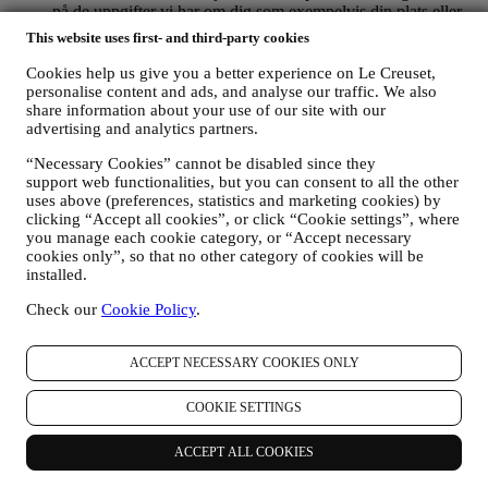
på de uppgifter vi har om dig som exempelvis din plats eller
köphistorik eller vilka av våra produkter du föredrar. Vi
This website uses first- and third-party cookies
kommer att använda dina uppgifter för att få en bättre
förståelse för dina intressen. Detta gör vår kommunikation
Cookies help us give you a better experience on Le Creuset,
med dig mer personlig, relevant och intressant för dig. Det
personalise content and ads, and analyse our traffic. We also
kommer inte att ha några andra effekter. Vi samlar också in
share information about your use of our site with our
advertising and analytics partners.
statistik om e-postöppning och klick med hjälp av branschens
standardtekniker för att kunna övervaka våra nyhetsbrev.
“Necessary Cookies” cannot be disabled since they
Denna behandling baseras på ditt samtycke till att få personlig
support web functionalities, but you can consent to all the other
marknadsföringskommunikation från oss. Valet kan göras på
uses above (preferences, statistics and marketing cookies) by
de punkter där personlig information samlas in genom att välja
clicking “Accept all cookies”, or click “Cookie settings”, where
lämplig kryssruta. Avanmälan: Du kan närsomhelst avstå från
you manage each cookie category, or “Accept necessary
att ta emot våra uppdateringar, kostnadsfritt, genom att klicka
cookies only”, so that no other category of cookies will be
på unsubscribe-knappen i något av våra nyhetsbrev. Det går
installed.
också bra att kontakta oss på
privacy@lecreuset.com
om du
föredrar det. Vi kommer att behandla din avanmälan så fort
Check our
Cookie Policy
.
som möjligt, men i vissa fall kan du komma att få ytterligare
några meddelanden innan avanmälningsprocessen är helt
ACCEPT NECESSARY COOKIES ONLY
slutförd.
Observera att vi inte lämnar ut eller säljer dina
kontaktuppgifter eller några andra personuppgifter till andra
företag för deras marknadsföringsändamål
.
COOKIE SETTINGS
RE-TARGETING / ANPASSADE ERBJUDANDEN OCH
EN FÖRBÄTTRAD KUNDUPPLEVELSE
ACCEPT ALL COOKIES
Vi skulle vilja använda dina uppgifter för att kunna anpassa
våra tjänster och erbjudanden efter dina behov och intressen