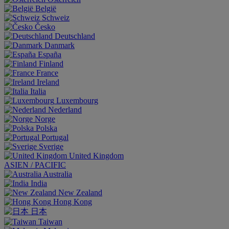
België
Schweiz
Česko
Deutschland
Danmark
España
Finland
France
Ireland
Italia
Luxembourg
Nederland
Norge
Polska
Portugal
Sverige
United Kingdom
ASIEN / PACIFIC
Australia
India
New Zealand
Hong Kong
日本
Taiwan