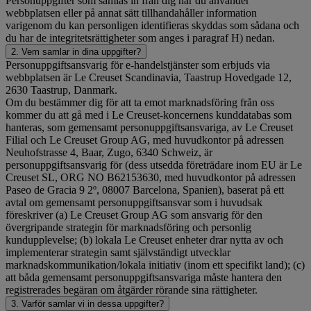
Personuppgifter som samlas in från dig när du använder
webbplatsen eller på annat sätt tillhandahåller information
varigenom du kan personligen identifieras skyddas som sådana och
du har de integritetsrättigheter som anges i paragraf H) nedan.
2. Vem samlar in dina uppgifter?
Personuppgiftsansvarig för e-handelstjänster som erbjuds via
webbplatsen är Le Creuset Scandinavia, Taastrup Hovedgade 12,
2630 Taastrup, Danmark.
Om du bestämmer dig för att ta emot marknadsföring från oss
kommer du att gå med i Le Creuset-koncernens kunddatabas som
hanteras, som gemensamt personuppgiftsansvariga, av Le Creuset
Filial och Le Creuset Group AG, med huvudkontor på adressen
Neuhofstrasse 4, Baar, Zugo, 6340 Schweiz, är
personuppgiftsansvarig för (dess utsedda företrädare inom EU är Le
Creuset SL, ORG NO B62153630, med huvudkontor på adressen
Paseo de Gracia 9 2º, 08007 Barcelona, Spanien), baserat på ett
avtal om gemensamt personuppgiftsansvar som i huvudsak
föreskriver (a) Le Creuset Group AG som ansvarig för den
övergripande strategin för marknadsföring och personlig
kundupplevelse; (b) lokala Le Creuset enheter drar nytta av och
implementerar strategin samt självständigt utvecklar
marknadskommunikation/lokala initiativ (inom ett specifikt land); (c)
att båda gemensamt personuppgiftsansvariga måste hantera den
registrerades begäran om åtgärder rörande sina rättigheter.
3. Varför samlar vi in dessa uppgifter?