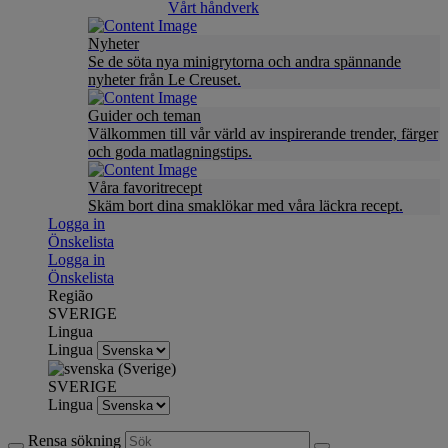
Vårt håndverk
Nyheter
Se de söta nya minigrytorna och andra spännande
nyheter från Le Creuset.
Guider och teman
Välkommen till vår värld av inspirerande trender, färger
och goda matlagningstips.
Våra favoritrecept
Skäm bort dina smaklökar med våra läckra recept.
Logga in
Önskelista
Logga in
Önskelista
Região
SVERIGE
Lingua
Lingua
SVERIGE
Lingua
Rensa sökning