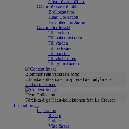
Gåvor över 2500 kr.
Gåvor för varje tillfälle
Bröllopsgåvor
Heart Collection
La Collection Jardin
Gåvor efter livsstil
Till kocken
Till bakentusiasten
Till värden
Till teälskaren
Till baristan
Till vinälskaren
Till grillmästaren
Blommor i sin vackraste form
Utforska kollektionen inspirerad av trädgårdens
vackraste former.
Heart Collection
Förälska dig i Heart-kollektionen från Le Creuset.
Inspiration
Inspiration
Recept
Guider
Våre färger