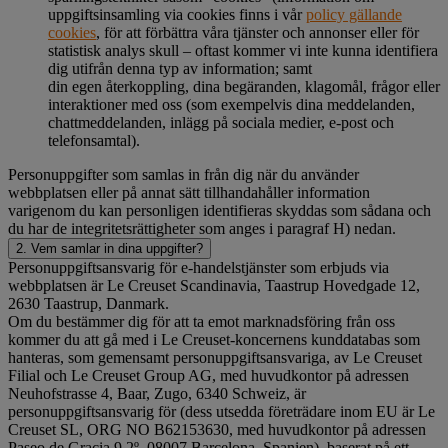
uppgiftsinsamling via cookies finns i vår
policy gällande
cookies
, för att förbättra våra tjänster och annonser eller för
statistisk analys skull – oftast kommer vi inte kunna identifiera
dig utifrån denna typ av information; samt
din egen återkoppling, dina begäranden, klagomål, frågor eller
interaktioner med oss (som exempelvis dina meddelanden,
chattmeddelanden, inlägg på sociala medier, e-post och
telefonsamtal).
Personuppgifter som samlas in från dig när du använder
webbplatsen eller på annat sätt tillhandahåller information
varigenom du kan personligen identifieras skyddas som sådana och
du har de integritetsrättigheter som anges i paragraf H) nedan.
2. Vem samlar in dina uppgifter?
Personuppgiftsansvarig för e-handelstjänster som erbjuds via
webbplatsen är Le Creuset Scandinavia, Taastrup Hovedgade 12,
2630 Taastrup, Danmark.
Om du bestämmer dig för att ta emot marknadsföring från oss
kommer du att gå med i Le Creuset-koncernens kunddatabas som
hanteras, som gemensamt personuppgiftsansvariga, av Le Creuset
Filial och Le Creuset Group AG, med huvudkontor på adressen
Neuhofstrasse 4, Baar, Zugo, 6340 Schweiz, är
personuppgiftsansvarig för (dess utsedda företrädare inom EU är Le
Creuset SL, ORG NO B62153630, med huvudkontor på adressen
Paseo de Gracia 9 2º, 08007 Barcelona, Spanien), baserat på ett