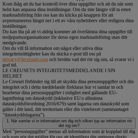
Kom ihåg att du har kontroll över dina uppgifter och att du när som
helst kan anpassa dina inställningar. Om du inte längre vill ta emot
marknadsföring från oss kan du klicka på knappen för att
avprenumerera längst ner i ett av våra nyhetsbrev eller redigera dina
inställningar.
Du kan lita på att vi aldrig kommer att överlämna dina uppgifter till
tredjepartsorganisationer för deras egen marknadsföring utan ditt
medgivande.
Om du vill få information om något eller utöva dina
integritetsrättigheter kan du skicka e-post till oss på
privacy@lecreuset.com
och berätta vad det rör sig om, så svarar vi i
god tid.
LE CREUSETS INTEGRITETSMEDDELANDE I SIN
HELHET
Le Creuset förbinder sig till att skydda dina personuppgifter och din
integritet och i detta meddelande förklaras hur vi samlar in och
bearbetar dina personuppgifter i enlighet med gällande EU-
lagstiftning om dataskydd (inklusive EU:s allmänna
dataskyddsförordning 2016/679) samt lagarna om dataskydd som
gäller i ditt land, ditt territorium eller din vistelseort (sammantaget
”dataskyddslagarna”).
1. När samlar vi in information om dig och vilken typ av information rör
det sig om?
Med ”personuppgifter” menas all information som är kopplad till dig
och som gör det möjligt för oss att identifiera dig antingen direkt