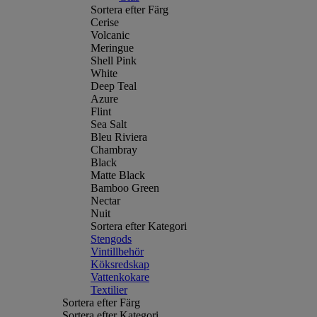
Sortera efter Färg
Cerise
Volcanic
Meringue
Shell Pink
White
Deep Teal
Azure
Flint
Sea Salt
Bleu Riviera
Chambray
Black
Matte Black
Bamboo Green
Nectar
Nuit
Sortera efter Kategori
Stengods
Vintillbehör
Köksredskap
Vattenkokare
Textilier
Sortera efter Färg
Sortera efter Kategori