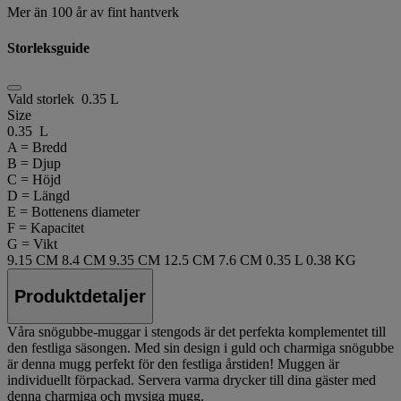
Mer än 100 år av fint hantverk
Storleksguide
Vald storlek
0.35 L
Size
0.35 L
A = Bredd
B = Djup
C = Höjd
D = Längd
E = Bottenens diameter
F = Kapacitet
G = Vikt
9.15 CM
8.4 CM
9.35 CM
12.5 CM
7.6 CM
0.35 L
0.38 KG
Produktdetaljer
Våra snögubbe-muggar i stengods är det perfekta komplementet till
den festliga säsongen. Med sin design i guld och charmiga snögubbe
är denna mugg perfekt för den festliga årstiden! Muggen är
individuellt förpackad. Servera varma drycker till dina gäster med
denna charmiga och mysiga mugg.