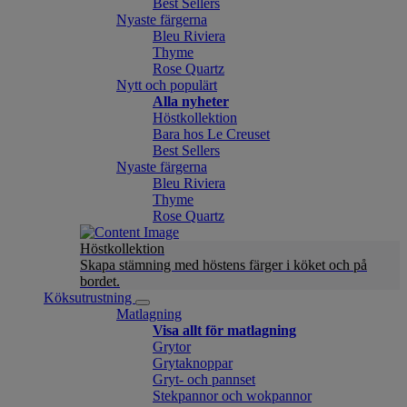
Best Sellers
Nyaste färgerna
Bleu Riviera
Thyme
Rose Quartz
Nytt och populärt
Alla nyheter
Höstkollektion
Bara hos Le Creuset
Best Sellers
Nyaste färgerna
Bleu Riviera
Thyme
Rose Quartz
Höstkollektion
Skapa stämning med höstens färger i köket och på
bordet.
Köksutrustning
Matlagning
Visa allt för matlagning
Grytor
Grytaknoppar
Gryt- och pannset
Stekpannor och wokpannor