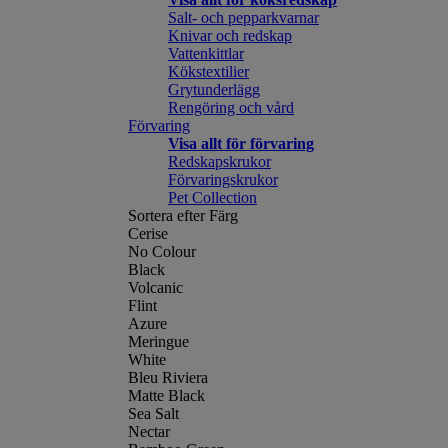
Salt- och pepparkvarnar
Knivar och redskap
Vattenkittlar
Kökstextilier
Grytunderlägg
Rengöring och vård
Förvaring
Visa allt för förvaring
Redskapskrukor
Förvaringskrukor
Pet Collection
Sortera efter Färg
Cerise
No Colour
Black
Volcanic
Flint
Azure
Meringue
White
Bleu Riviera
Matte Black
Sea Salt
Nectar