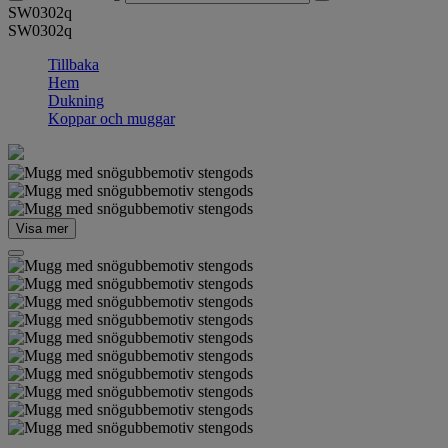
SW0302q
SW0302q
Tillbaka
Hem
Dukning
Koppar och muggar
Visa mer