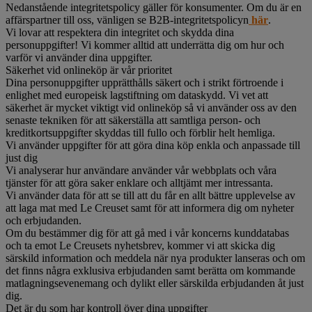
Nedanstående integritetspolicy gäller för konsumenter. Om du är en
affärspartner till oss, vänligen se B2B-integritetspolicyn
här
.
Vi lovar att respektera din integritet och skydda dina
personuppgifter! Vi kommer alltid att underrätta dig om hur och
varför vi använder dina uppgifter.
Säkerhet vid onlineköp är vår prioritet
Dina personuppgifter upprätthålls säkert och i strikt förtroende i
enlighet med europeisk lagstiftning om dataskydd. Vi vet att
säkerhet är mycket viktigt vid onlineköp så vi använder oss av den
senaste tekniken för att säkerställa att samtliga person- och
kreditkortsuppgifter skyddas till fullo och förblir helt hemliga.
Vi använder uppgifter för att göra dina köp enkla och anpassade till
just dig
Vi analyserar hur användare använder vår webbplats och våra
tjänster för att göra saker enklare och alltjämt mer intressanta.
Vi använder data för att se till att du får en allt bättre upplevelse av
att laga mat med Le Creuset samt för att informera dig om nyheter
och erbjudanden.
Om du bestämmer dig för att gå med i vår koncerns kunddatabas
och ta emot Le Creusets nyhetsbrev, kommer vi att skicka dig
särskild information och meddela när nya produkter lanseras och om
det finns några exklusiva erbjudanden samt berätta om kommande
matlagningsevenemang och dylikt eller särskilda erbjudanden åt just
dig.
Det är du som har kontroll över dina uppgifter