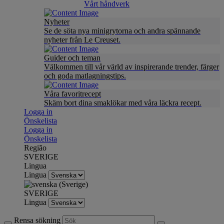
Vårt håndverk
Nyheter
Se de söta nya minigrytorna och andra spännande
nyheter från Le Creuset.
Guider och teman
Välkommen till vår värld av inspirerande trender, färger
och goda matlagningstips.
Våra favoritrecept
Skäm bort dina smaklökar med våra läckra recept.
Logga in
Önskelista
Logga in
Önskelista
Região
SVERIGE
Lingua
Lingua
SVERIGE
Lingua
Rensa sökning