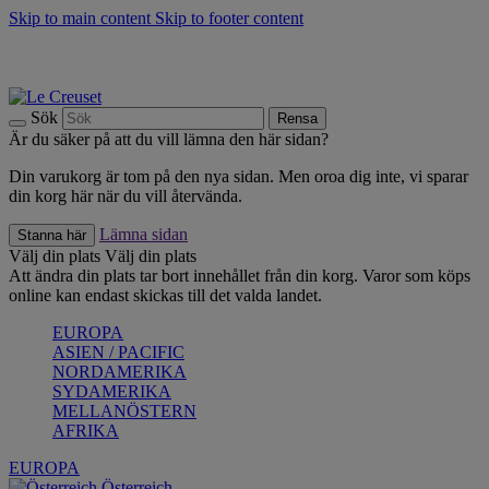
Skip to main content
Skip to footer content
Upptäck säsongens nyheter |
Shoppa nu
Anmäl dig till vårt nyhetsbrev och spara 10 % på ditt första köp.*
Fri frakt vid köp över 499 kr.
Sök
Rensa
Är du säker på att du vill lämna den här sidan?
Din varukorg är tom på den nya sidan. Men oroa dig inte, vi sparar
din korg här när du vill återvända.
Lämna sidan
Stanna här
Välj din plats
Välj din plats
Att ändra din plats tar bort innehållet från din korg. Varor som köps
online kan endast skickas till det valda landet.
EUROPA
ASIEN / PACIFIC
NORDAMERIKA
SYDAMERIKA
MELLANÖSTERN
AFRIKA
EUROPA
Österreich