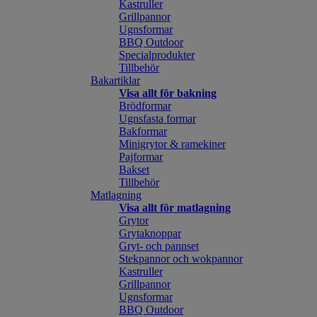
Kastruller
Grillpannor
Ugnsformar
BBQ Outdoor
Specialprodukter
Tillbehör
Bakartiklar
Visa allt för bakning
Brödformar
Ugnsfasta formar
Bakformar
Minigrytor & ramekiner
Pajformar
Bakset
Tillbehör
Matlagning
Visa allt för matlagning
Grytor
Grytaknoppar
Gryt- och pannset
Stekpannor och wokpannor
Kastruller
Grillpannor
Ugnsformar
BBQ Outdoor