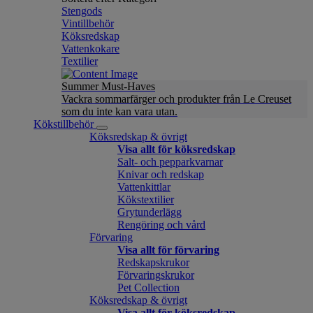
Stengods
Vintillbehör
Köksredskap
Vattenkokare
Textilier
Summer Must-Haves
Vackra sommarfärger och produkter från Le Creuset
som du inte kan vara utan.
Kökstillbehör
Köksredskap & övrigt
Visa allt för köksredskap
Salt- och pepparkvarnar
Knivar och redskap
Vattenkittlar
Kökstextilier
Grytunderlägg
Rengöring och vård
Förvaring
Visa allt för förvaring
Redskapskrukor
Förvaringskrukor
Pet Collection
Köksredskap & övrigt
Visa allt för köksredskap