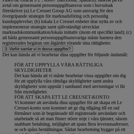
avtal om gemensamt personuppgiftsansvar som i huvudsak
föreskriver (a) Le Creuset Group AG som ansvarig för den
övergripande strategin för marknadsföring och personlig
kundupplevelse; (b) lokala Le Creuset enheter drar nytta av och
implementerar strategin samt självständigt utvecklar
marknadskommunikation/lokala initiativ (inom ett specifikt land); (c)
att båda gemensamt personuppgiftsansvariga måste hantera den
registrerades begäran om åtgärder rörande sina rättigheter.
3. Varför samlar vi in dessa uppgifter?
Det kan hända att vi bearbetar dina uppgifter för följande ändamål:
FÖR ATT UPPFYLLA VÅRA RÄTTSLIGA
SKYLDIGHETER
Det kan hända att vi måste bearbetar vissa uppgifter om dig
för att uppfylla våra rättsliga skyldigheter samt andra
skyldigheter som uppstår i samband med anvisningar vi får
från myndigheter.
FÖR ATT SKAPA ETT LE CREUSET-KONTO
Vi kommer att använda dina uppgifter för att skapa ett Le
Creuset-konto som kommer att ge dig tillgång till en rad
förmåner som är begränsade till registrerade användare och
utarbetade så att man finner större nöje i våra tjänster, såsom
snabbare betalning, möjlighet att spara flera leveransadresser,
se och spåra beställningar. Sådan bearbetning bygger på ett