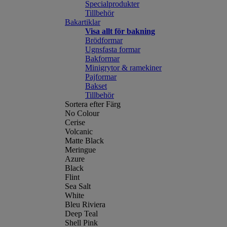
Specialprodukter
Tillbehör
Bakartiklar
Visa allt för bakning
Brödformar
Ugnsfasta formar
Bakformar
Minigrytor & ramekiner
Pajformar
Bakset
Tillbehör
Sortera efter Färg
No Colour
Cerise
Volcanic
Matte Black
Meringue
Azure
Black
Flint
Sea Salt
White
Bleu Riviera
Deep Teal
Shell Pink