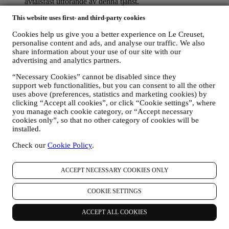
avtalsfäst utförande av denna tjänst.
FÖR ATT HANTERA DINA BESTÄLLNINGAR OCH
This website uses first- and third-party cookies
ERBJUDA DIG VÅRA PRODUKTER, VÅRA
TJÄNSTER OCH VÅR HJÄLP
Cookies help us give you a better experience on Le Creuset,
Vi kommer att använda dina uppgifter för att hantera vårt
personalise content and ads, and analyse our traffic. We also
avtalsförhållande till dig, dina produktköp via webbplatsen
share information about your use of our site with our
och/eller i våra Le Creuset butiker, användning av
advertising and analytics partners.
webbplatsen samt all service som erbjuds efter avslutat köp
eller ditt eventuella deltagande i tävlingar. Vi kanske måste
“Necessary Cookies” cannot be disabled since they
bearbeta vissa uppgifter om dig i administrativt syfte i
support web functionalities, but you can consent to all the other
samband med vårt avtalsförhållande till dig, t. ex. bland annat
uses above (preferences, statistics and marketing cookies) by
bokföring, fakturering och revision, verifiering av kontokort,
clicking “Accept all cookies”, or click “Cookie settings”, where
bedrägerikontroll, trygghet, säkerhet, systemtest, underhåll
you manage each cookie category, or “Accept necessary
cookies only”, so that no other category of cookies will be
och statistisk analys m.m. Emellanåt kan det hända att vi
installed.
måste kontakta dig på grund av administrativa eller
verksamhetsmässiga skäl. Till exempel för att skicka dig
Check our
Cookie Policy
.
information om ditt köp. Vi kommer också att använda dina
uppgifter för att svara på förfrågningar som du skickar via vår
webbplats eller genom andra kanaler. Sådan bearbetning
ACCEPT NECESSARY COOKIES ONLY
bygger på ett avtalsfäst utförande av våra e-handelstjänster.
FÖR ATT INFORMERA DIG OM LE CREUSETS
COOKIE SETTINGS
PRODUKTNYHETER OCH ERBJUDANDEN
Om du har samtyckt till att vi gör det (till exempel genom att
prenumerera på vårt nyhetsbrev när du skapar ett konto på
ACCEPT ALL COOKIES
webbplatsen), skickar vi dig marknadsföringskommunikation