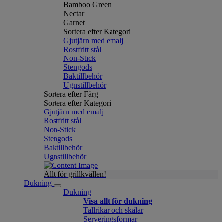
Bamboo Green
Nectar
Garnet
Sortera efter Kategori
Gjutjärn med emalj
Rostfritt stål
Non-Stick
Stengods
Baktillbehör
Ugnstillbehör
Sortera efter Färg
Sortera efter Kategori
Gjutjärn med emalj
Rostfritt stål
Non-Stick
Stengods
Baktillbehör
Ugnstillbehör
Allt för grillkvällen!
Dukning
Dukning
Visa allt för dukning
Tallrikar och skålar
Serveringsformar