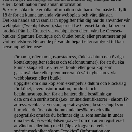
eller i kombination med annan information.
Barn
: Vi söker inte erhålla information från barn. Du måste ha fyllt
18 år för att kunna använda vår webbplats och våra tjänster.
Det kan hända att vi samlar in uppgifter från dig när du använder vår
webbplats (”webbplatsen”), skapar ett Le Creuset-konto, köper en
produkt från Le Creuset via webbplatsen eller i våra Le Creuset-
butiker (Sganture Boutique och Outlet butik) eller prenumererar på
vårt nyhetsbrev. Beroende på vad du begärt eller samtyckt till kan
personuppgifter avse:
förnamn, efternamn, e-postadress, födelsedatum och övriga
kontaktuppgifter (adress och telefonnummer), för att du ska
kunna skapa ett Le Creuset-konto eller göra köp som
gästanvändare eller prenumerera på vårt nyhetsbrev via
webbplatsen eller i butik;
uppgifter om dina köp som exempelvis datum och klockslag
för köpet, leveransinformation, produkt- och
betalningsuppgifter, för att hantera dina beställningar;
data om din surfhistorik (t.ex. onlineidentifikatorer - såsom IP-
adress, webbläsarversion, operativsystem, besökslängd samt
huruvida du är en återkommande besökare och vilket
geografiskt område du befinner dig i), som samlas in under
dina besök på webbplatsen (oavsett om du är en registrerad
användare eller inte) med hjälp av loggar och/eller
spårningstekniker såsom ”cookies” (information om