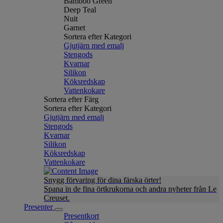
Bamboo Green
Deep Teal
Nuit
Garnet
Sortera efter Kategori
Gjutjärn med emalj
Stengods
Kvarnar
Silikon
Köksredskap
Vattenkokare
Sortera efter Färg
Sortera efter Kategori
Gjutjärn med emalj
Stengods
Kvarnar
Silikon
Köksredskap
Vattenkokare
Snygg förvaring för dina färska örter!
Spana in de fina örtkrukorna och andra nyheter från Le
Creuset.
Presenter
Presentkort