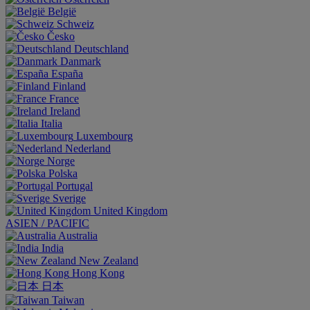
België
Schweiz
Česko
Deutschland
Danmark
España
Finland
France
Ireland
Italia
Luxembourg
Nederland
Norge
Polska
Portugal
Sverige
United Kingdom
ASIEN / PACIFIC
Australia
India
New Zealand
Hong Kong
日本
Taiwan